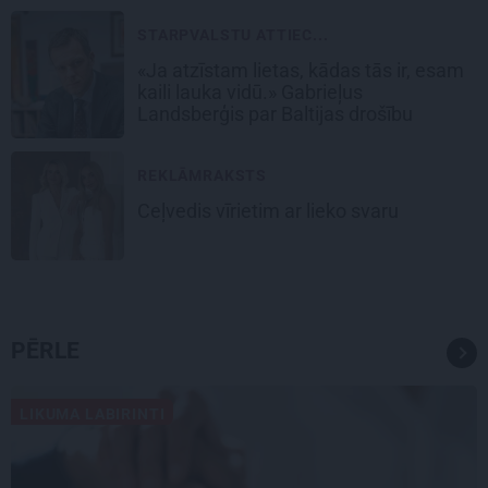
STARPVALSTU ATTIEC...
«Ja atzīstam lietas, kādas tās ir, esam
kaili lauka vidū.» Gabrieļus
Landsberģis par Baltijas drošību
REKLĀMRAKSTS
Ceļvedis vīrietim ar lieko svaru
PĒRLE
LIKUMA LABIRINTI