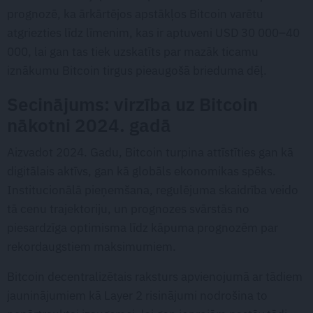
prognozē, ka ārkārtējos apstākļos Bitcoin varētu
atgriezties līdz līmenim, kas ir aptuveni USD 30 000–40
000, lai gan tas tiek uzskatīts par mazāk ticamu
iznākumu Bitcoin tirgus pieaugošā brieduma dēļ.
Secinājums: virzība uz Bitcoin
nākotni 2024. gadā
Aizvadot 2024. Gadu, Bitcoin turpina attīstīties gan kā
digitālais aktīvs, gan kā globāls ekonomikas spēks.
Institucionālā pieņemšana, regulējuma skaidrība veido
tā cenu trajektoriju, un prognozes svārstās no
piesardzīga optimisma līdz kāpuma prognozēm par
rekordaugstiem maksimumiem.
Bitcoin decentralizētais raksturs apvienojumā ar tādiem
jauninājumiem kā Layer 2 risinājumi nodrošina to