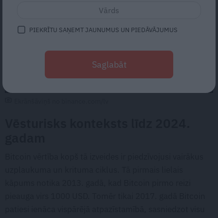
PIEKRĪTU SAŅEMT JAUNUMUS UN PIEDĀVĀJUMUS
Saglabāt
Ekrānšāviņš no binance.com/lv
Vēsturisks konteksts līdz 2024.
gadam
Bitcoin vērtība kopš tā izveides ir piedzīvojusi vairākus
uzplaukuma un krituma ciklus. Tā pirmais lielais
kāpums notika 2013. gadā, kad Bitcoin pirmo reizi
pieauga virs 1000 USD. Tomēr tikai 2017. gadā Bitcoin
patiesi ienāca vispārējā atpazīstamībā, sasniedzot visu