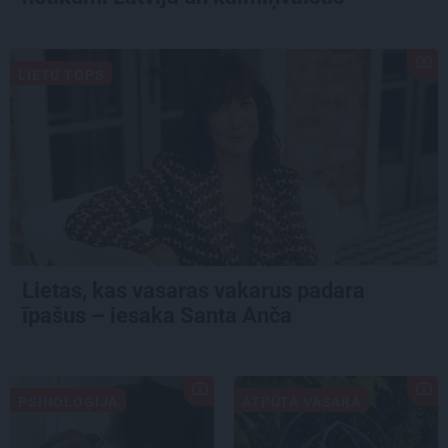
LIETU TOPS
Lietas, kas vasaras vakarus padara
īpašus – iesaka Santa Anča
PSIHOLOĢIJA
ATPŪTA VASARĀ