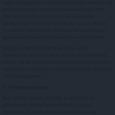
varētu sasniegt jaunus visu laiku augstākos līmeņus, līdz
2024. gada beigām potenciāli pārsniedzot USD 100
000. Bitcoin trūkuma kombinācija, pieaugošais
stāstījums par Bitcoin kā nodrošinājumu pret inflāciju
un plašāka institucionālā līdzdalība tiek uzskatīti par
galvenajiem šī potenciālā pieauguma virzītājspēkiem.
Bitcoin
kā digitālais zelts: tā kā arvien vairāk
institucionālo investoru diversificē Bitcoin kā vērtības
krātuvi, tas var sākt uzvesties vairāk kā zelts, kas varētu
stabilizēt cenu svārstības, vienlaikus pieļaujot ilgtermiņa
vērtības pieaugumu.
2. Mērenās prognozes:
Daži analītiķi uzskata, ka 2024. gadā Bitcoin var
svārstīties no 50 000 līdz 80 000 USD. Lai gan
paredzams, ka institucionālā pieņemšana sniegs