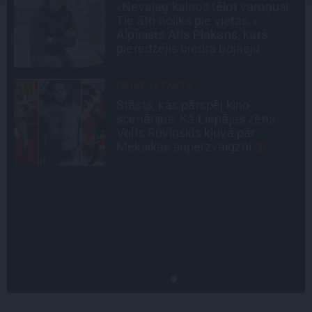
Virziens – jūra: Lauderu
ģimenes bezbēdīgi laiskā miera
osta Pūrciemā
CIEMOS
Kas slēpjas Kuldīgas vecpilsētas
pagalmos? Dārzi, kuros atļauts
būt nepieklājīgi ziņkārīgam
PERSONĪBAS
Noklusētās dzimtas saites,
attiecības ar brāli un 7. bērns kā
brīnums: atklāta saruna ar Andri
Raču