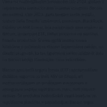
Viena no nozīmīgākajām tendencēm līdz 2024. gadam ir
nepārtraukta institucionālās iesaistes izaugsme Bitcoin
ekosistēmā. Līdz 2023. gada beigām vairāk iestāžu,
tostarp lielie finanšu uzņēmumi, piemēram, BlackRock,
Fidelity un ARK Invest, bija palielinājuši savu ietekmi uz
Bitcoin, izmantojot ETF, tiešus pirkumus vai saistītus
finanšu produktus. Šī pieaugošā institucionālā
klātbūtne ir palielinājusi Bitcoin leģitimitātes pakāpi, un
daudzi prognozē, ka tas ilgtermiņā varētu izlīdzināt daļu
no Bitcoin bēdīgi slavenajām cenu svārstībām.
Bitcoin
spot
biržā tirgoto fondu (ETF) apstiprināšana
dažādos reģionos, jo īpaši ASV un Eiropā, arī
institucionālajiem un privātajiem investoriem ir
atvieglojusi iespēju iegūt Bitcoin risku, tieši neturot
aktīvus. Šo produktu nodrošinātā vieglā piekļuve un
regulējuma skaidrība ir paplašinājusi Bitcoin tirgus