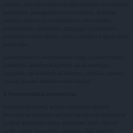
atbalstu, tādi faktori kā makroekonomiskā nenoteiktība
(piemēram, pieaugošās procentu likmes, globālās
recesijas bailes). un konkurence ar alternatīvām
kriptovalūtām (piemēram,
Ethereum
vai jaunākām
blokķēdes tehnoloģijām) varētu ierobežot augšupvērsto
potenciālu.
Ģeopolitiskās un ekonomiskās bažas. Globālie faktori,
piemēram, iespējamie konflikti vai ekonomikas
lejupslīde, var ietekmēt arī investoru uzticību, padarot
ceļu uz jauniem maksimumiem lēnāku.
3. Pesimistiskākas perspektīvas:
Sliktākajā gadījumā, ja būtu ievērojama globālā
ekonomikas lejupslīde vai liela regulējuma apspiešana
(jo īpaši galvenajos tirgos, piemēram, ASV), Bitcoin
varētu redzēt lejupvērstu spiedienu. Daži analītiķi