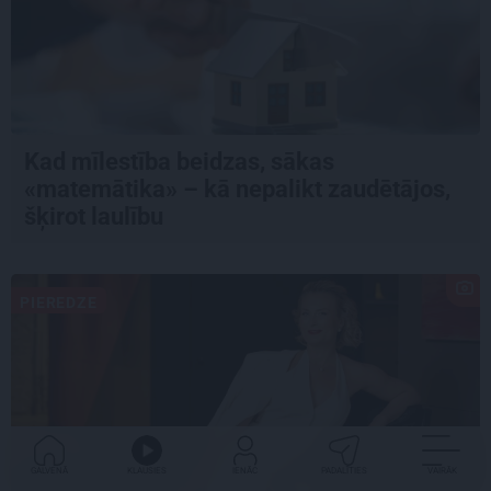
Kad mīlestība beidzas, sākas
«matemātika» – kā nepalikt zaudētājos,
šķirot laulību
PIEREDZE
GALVENĀ
KLAUSIES
IENĀC
PADALĪTIES
VAIRĀK