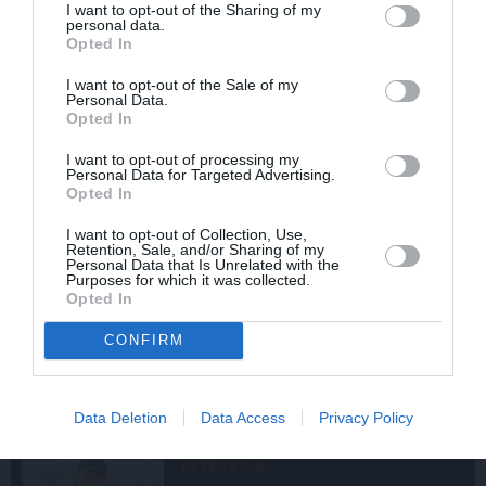
Līga un Ēriks būvē savu sapņu māju:
I want to opt-out of the Sharing of my
personal data.
Brīdis, kad būvobjektā ienāk māju
Opted In
izjūta
I want to opt-out of the Sale of my
Personal Data.
REKLĀMRAKSTS
Opted In
Pirts sezonas izlase
I want to opt-out of processing my
Personal Data for Targeted Advertising.
Opted In
I want to opt-out of Collection, Use,
REKLĀMRAKSTS
Retention, Sale, and/or Sharing of my
Personal Data that Is Unrelated with the
Pēteris Zālītis: Esmu prāta
Purposes for which it was collected.
mākslinieks
Opted In
CONFIRM
Data Deletion
Data Access
Privacy Policy
ATRADUMS