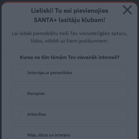
Abonē
Lieliski! Tu esi pievienojies
SANTA+ lasītāju klubam!
RECEPTES
NODERĪGI
JAUNĀKAIS
POPULĀRĀKAIS
Lai labāk piemeklētu tieši Tev visnoderīgāko saturu,
Bitcoin cenu prognozes un
lūdzu, atbildi uz šiem jautājumiem:
nozares ieskati
Kuras no šīm tēmām Tev visvairāk interesē?
REKLĀMRAKSTS
02.10.2024
Intervijas ar personībām
Receptes
Attiecības
Māja, dārzs un interjers