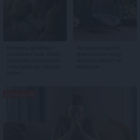
Mūsdienu epidēmija –
No saulessarga līdz
pieskārienu bads. Kāpēc
ērtam zvilnim: stilīgi
platonisks glāsts reizēm
atradumi dārzam un
ir svarīgāks par seksuālu
pludmalei
tuvību
KOPĀ ZAĻĀK