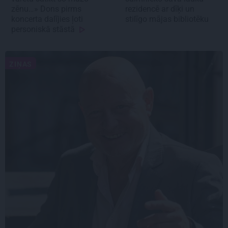
zēnu…» Dons pirms
rezidencē ar dīķi un
koncerta dalījies ļoti
stilīgo mājas bibliotēku
personiskā stāstā
ZIŅAS