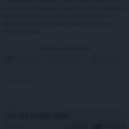
nepārtrauktai izaugsmei, lai gan joprojām pastāv tādi
izaicinājumi kā regulējuma attīstība un vides problēmas.
Neatkarīgi no īstermiņa cenu svārstībām Bitcoin
ilgtermiņa ietekme uz finanšu pasauli kļūst arvien
nenoliedzamāka.
PADALIES AR DRAUGIEM
WHATSAPP
FACEBOOK
DRAUGIEM.LV
REKLĀMRAKSTS
Publikācijas saturs vai tās jebkāda apjoma daļa ir aizsargāts autortiesību
objekts Autortiesību likuma izpratnē, un tā izmantošana bez izdevēja
atļaujas ir aizliegta. Vairāk lasi
šeit
SATURA MĀRKETINGS
REKLĀMRAKSTS