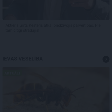
Aktieris Ģirts Ķesteris atkal piedzīvojis pārvērtības. Pie
tām cītīgi strādājis!
IEVAS VESELĪBA
AKTUĀLI