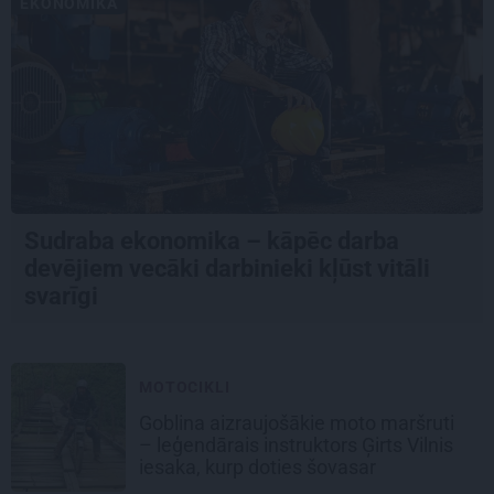
EKONOMIKA
Sudraba ekonomika – kāpēc darba
devējiem vecāki darbinieki kļūst vitāli
svarīgi
MOTOCIKLI
Goblina aizraujošākie moto maršruti
– leģendārais instruktors Ģirts Vilnis
iesaka, kurp doties šovasar