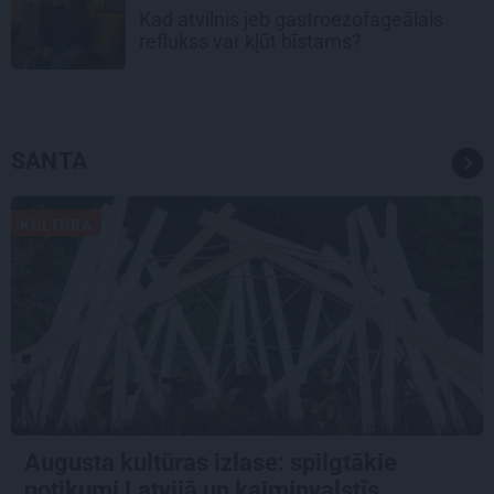
Kad atvilnis jeb gastroezofageālais
reflukss var kļūt bīstams?
SANTA
KULTŪRA
Augusta kultūras izlase: spilgtākie
notikumi Latvijā un kaimiņvalstīs