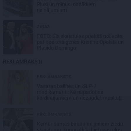
Plusi un mīnusi dažādiem
risinājumiem
ZIŅAS
FOTO: Šīs skaistules priekšā noliecās
pat operzvaigznes Kristīne Opolais un
Plasido Domingo
REKLĀMRAKSTI
REKLĀMRAKSTS
Vasaras ballītes un
GLP-1
medikamenti: Kā nepadoties
kārdinājumiem un nezaudēt muskuļu
masu
REKLĀMRAKSTS
Kamēr dāmas bauda miljoniem ziedu
skaistumu, kungi atklāj Lietuvas alus