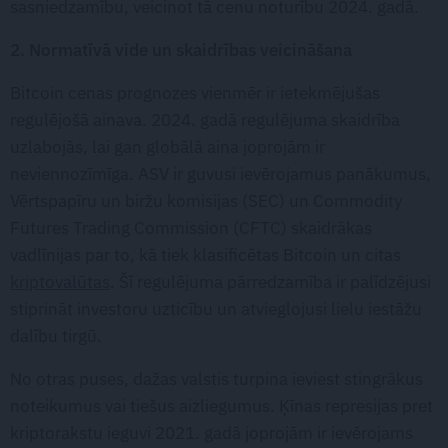
sasniedzamību, veicinot tā cenu noturību 2024. gadā.
2. Normatīvā vide un skaidrības veicināšana
Bitcoin cenas prognozes vienmēr ir ietekmējušas
regulējošā ainava. 2024. gadā regulējuma skaidrība
uzlabojās, lai gan globālā aina joprojām ir
neviennozīmīga. ASV ir guvusi ievērojamus panākumus,
Vērtspapīru un biržu komisijas (SEC) un Commodity
Futures Trading Commission (CFTC) skaidrākas
vadlīnijas par to, kā tiek klasificētas Bitcoin un citas
kriptovalūtas
. Šī regulējuma pārredzamība ir palīdzējusi
stiprināt investoru uzticību un atvieglojusi lielu iestāžu
dalību tirgū.
No otras puses, dažas valstis turpina ieviest stingrākus
noteikumus vai tiešus aizliegumus. Ķīnas represijas pret
kriptorakstu ieguvi 2021. gadā joprojām ir ievērojams