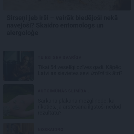
Sirseņi jeb irši – vairāk biedējoši nekā
nāvējoši? Skaidro entomologs un
alergoloģe
TU ESI SEV SVARĪGA
Tikai 54 veselīgi dzīves gadi. Kāpēc
Latvijas sievietes sevi
iztērē
tik ātri?
AUTOIMŪNĀS SLIMĪBA...
Sarkanā plakanā mezgliņēde: kā
rīkoties, ja ārstēšana ilgstoši nedod
rezultātu?
NOSKAIDRO