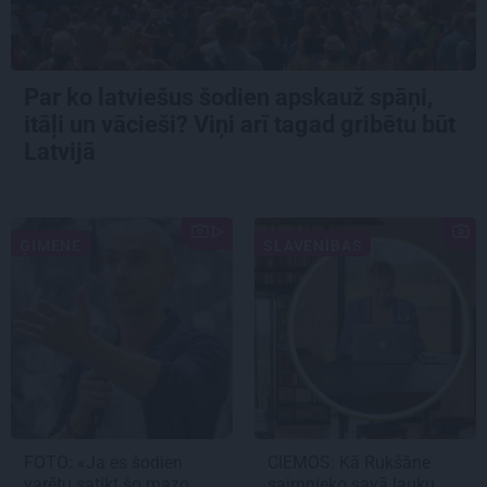
Par ko latviešus šodien apskauž spāņi,
itāļi un vācieši? Viņi arī tagad gribētu būt
Latvijā
ĢIMENE
SLAVENĪBAS
FOTO: «Ja es šodien
CIEMOS: Kā Rukšāne
varētu satikt šo mazo
saimnieko savā lauku