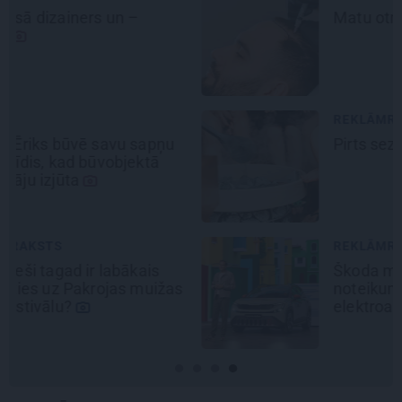
Matu otrais cēliens
REKLĀMRAKSTS
Pirts sezonas izlase
REKLĀMRAKSTS
Škoda maina spēles
noteikumus: iepazīsti pilsētas
elektroauto
Epiq