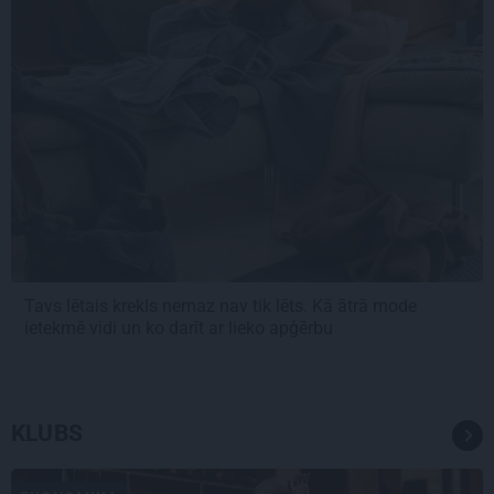
Tavs lētais krekls nemaz nav tik lēts. Kā ātrā mode
ietekmē vidi un ko darīt ar lieko apģērbu
KLUBS