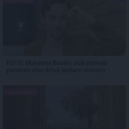
PERSONĪBAS
FOTO: Maksims Busels aizkustinoši
pateicas viņa dzīvē īpašam vīrietim
LAIKAPSTĀKĻI