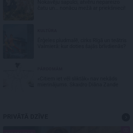
Nokavēju sapulci, atvēru nepareizo
čatu un… nonācu mežā ar priekšnieci!
KULTŪRA
Ērģeles pludmalē, cirks Rīgā un teātris
Valmierā: kur doties šajās brīvdienās?
PĀRDOMĀM
«Citiem iet vēl sliktāk» nav nekāds
mierinājums. Skaidro Diāna Zande
PRIVĀTĀ DZĪVE