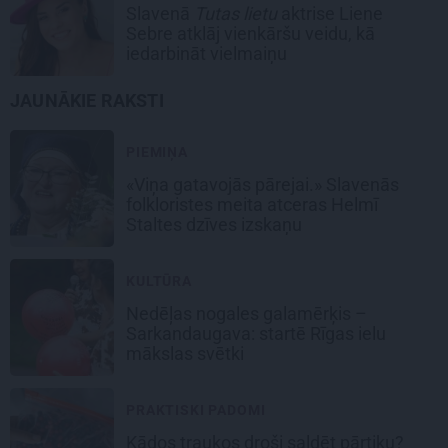
Slavenā
Tutas lietu
aktrise Liene
Sebre atklāj vienkāršu veidu, kā
iedarbināt vielmaiņu
JAUNĀKIE RAKSTI
PIEMIŅA
«Viņa gatavojās pārejai.» Slavenās
folkloristes meita atceras Helmī
Staltes dzīves izskaņu
KULTŪRA
Nedēļas nogales galamērķis –
Sarkandaugava: startē Rīgas ielu
mākslas svētki
PRAKTISKI PADOMI
Kādos traukos droši saldēt pārtiku?