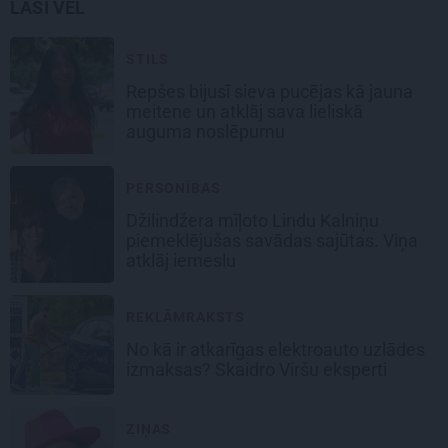
LASI VĒL
STILS
Repšes bijusī sieva pucējas kā jauna
meitene un atklāj sava lieliskā
auguma noslēpumu
PERSONĪBAS
Džilindžera mīļoto Lindu Kalniņu
piemeklējušas savādas sajūtas. Viņa
atklāj iemeslu
REKLĀMRAKSTS
No kā ir atkarīgas elektroauto uzlādes
izmaksas? Skaidro Viršu eksperti
ZIŅAS