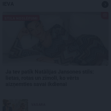
IEVA
STILA NOSLĒPUMI
Ja tev patīk Natālijas Jansones stils:
lietas, rotas un zīmoli, ko vērts
aizņemties savai ikdienai
VASARA