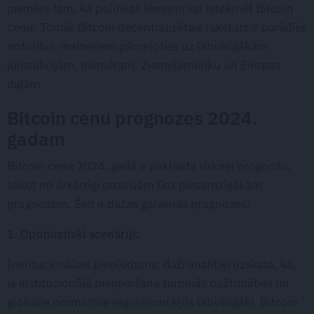
piemērs tam, kā politikas lēmumi var ietekmēt Bitcoin
cenu. Tomēr Bitcoin decentralizētais raksturs ir parādījis
noturību, maineriem pārceļoties uz labvēlīgākām
jurisdikcijām, piemēram, Ziemeļameriku un Eiropas
daļām.
Bitcoin cenu prognozes 2024.
gadam
Bitcoin cena 2024. gadā ir pakļauta virknei prognožu,
sākot no ārkārtīgi pozitīvām līdz piesardzīgākām
prognozēm. Šeit ir dažas galvenās prognozes:
1. Optimistiski scenāriji:
Institucionālais pieplūdums: daži analītiķi uzskata, ka,
ja institucionālā pieņemšana turpinās paātrināties un
globālie normatīvie regulējumi kļūs labvēlīgāki, Bitcoin