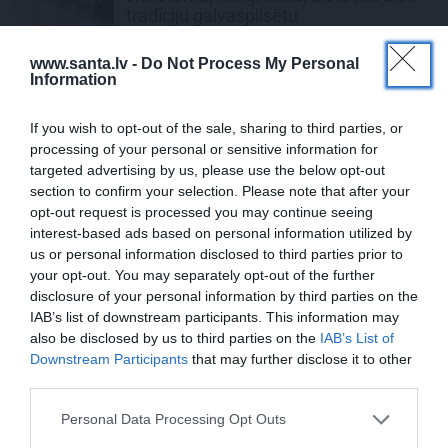
tradīciju galvaspilsētu
www.santa.lv -
Do Not Process My Personal
DEKO DISKUSIJAS
Information
Cik maksā dizainers un – kāpēc?
If you wish to opt-out of the sale, sharing to third parties, or
processing of your personal or sensitive information for
targeted advertising by us, please use the below opt-out
REKLĀMRAKSTS
section to confirm your selection. Please note that after your
opt-out request is processed you may continue seeing
Apotheka
farmaceitu padomi: Kā
interest-based ads based on personal information utilized by
atbrīvoties no nagu sēnītes un
us or personal information disclosed to third parties prior to
nekautrēties no atvērtajiem apaviem
your opt-out. You may separately opt-out of the further
disclosure of your personal information by third parties on the
REKLĀMRAKSTS
IAB’s list of downstream participants. This information may
also be disclosed by us to third parties on the
IAB’s List of
Pieaugušo dzimšanas diena Rīgā,
Downstream Participants
that may further disclose it to other
idejas atmiņā paliekošām svinībām
third parties.
Personal Data Processing Opt Outs
MĀJA