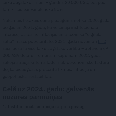
laiku augstāko līmeni – gandrīz 20 000 USD, bet pēc
tam kritās par vairāk nekā 80%.
Nākamais lielākais cenu pieaugums notika 2020. gada
beigās un 2021. gadā, ko veicināja institucionālā
interese, bailes no inflācijas un Bitcoin kā “digitālā
zelta” frāzes popularitāte. 2021. gada novembrī
BTC
sasniedza tā visu laiku augstāko vērtību – aptuveni 69
000 ASV dolāru. Tomēr šim kāpumam 2022. gadā
sekoja straujš kritums tādu makroekonomisko faktoru
dēļ kā pieaugošās procentu likmes, inflācija un
ģeopolitiskā nestabilitāte.
Ceļš uz 2024. gadu: galvenās
nozares pārmaiņas
1. Institucionālā adopcija turpina pieaugt