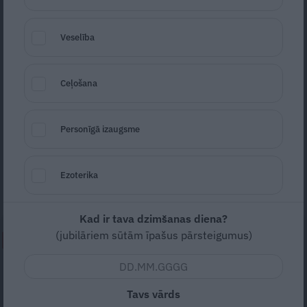
Veselība
Ceļošana
Foto: Shutterstock
Personīgā izaugsme
Seko
Santa.lv Google
Astroloģisko prognozi tuvākajām dienām
Ezoterika
iesaka astroloģe RITA MUIŽNIECE.
Kad ir tava dzimšanas diena?
(jubilāriem sūtām īpašus pārsteigumus)
NEPALAID GARĀM!
FOTO: «Sievietes ķermenis ir
māksla.» No bērnības
Tavs vārds
kompleksiem līdz brīvībai