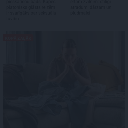
pieskārienu bads. Kāpēc
ērtam zvilnim: stilīgi
platonisks glāsts reizēm
atradumi dārzam un
ir svarīgāks par seksuālu
pludmalei
tuvību
KOPĀ ZAĻĀK