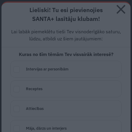
Abonē
Lieliski! Tu esi pievienojies
SANTA+ lasītāju klubam!
RECEPTES
NODERĪGI
JAUNĀKAIS
POPULĀRĀKAIS
Lai labāk piemeklētu tieši Tev visnoderīgāko saturu,
Kurā dienā zvaigznes tev
lūdzu, atbildi uz šiem jautājumiem:
sola veiksmi?
Horoskops no
Kuras no šīm tēmām Tev visvairāk interesē?
1. līdz 7. augustam
Intervijas ar personībām
HOROSKOPI
01.08.2019
Receptes
Ieva
Attiecības
Māja, dārzs un interjers