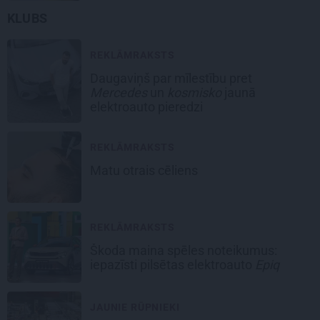
KLUBS
REKLĀMRAKSTS
Daugaviņš par mīlestību pret
Mercedes
un
kosmisko
jaunā
elektroauto pieredzi
REKLĀMRAKSTS
Matu otrais cēliens
REKLĀMRAKSTS
Škoda maina spēles noteikumus:
iepazīsti pilsētas elektroauto
Epiq
JAUNIE RŪPNIEKI