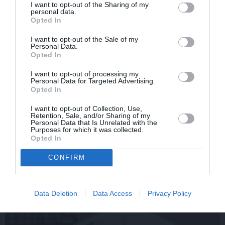
I want to opt-out of the Sharing of my
personal data.
Opted In
LAIKAPSTĀKĻI
ĢIMENE
I want to opt-out of the Sale of my
Personal Data.
Opted In
I want to opt-out of processing my
Personal Data for Targeted Advertising.
Opted In
I want to opt-out of Collection, Use,
Retention, Sale, and/or Sharing of my
Personal Data that Is Unrelated with the
Par ko latviešus šodien
FOTO: «Ja es šodien
Purposes for which it was collected.
Opted In
apskauž spāņi, itāļi un
varētu satikt šo mazo
vācieši? Viņi arī tagad
zēnu…» Dons pirms
CONFIRM
gribētu būt Latvijā
koncerta dalījies ļoti
personiskā stāstā
Data Deletion
Data Access
Privacy Policy
SLAVENĪBAS