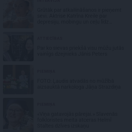
INTERVIJA
Grūtāk par atkailināšanos ir pieņemt
sevi. Aktrise Katrīna Kreile par
depresiju, mobingu un ceļu līdz
lielajām lomām
ATTIECĪBAS
Par ko sievas priekšā visu mūžu jutās
vainīgs dzejnieks Jānis Peters
PIEMIŅA
FOTO: Ļaudis atvadās no mūžībā
aizsauktā narkologa Jāņa Strazdiņa
PIEMIŅA
«Viņa gatavojās pārejai.» Slavenās
folkloristes meita atceras Helmī
Staltes dzīves izskaņu