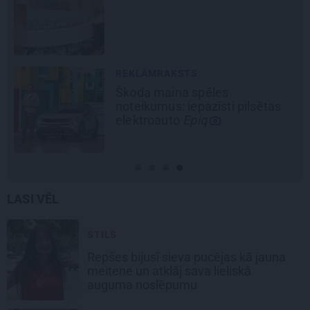
REKLĀMRAKSTS
Škoda maina spēles
noteikumus: iepazīsti pilsētas
elektroauto
Epiq
LASI VĒL
STILS
Repšes bijusī sieva pucējas kā jauna
meitene un atklāj sava lieliskā
auguma noslēpumu