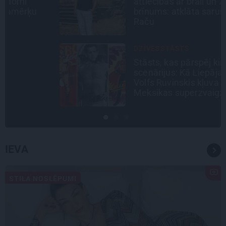
attiecības ar brāli un 7. bērns kā
brīnums: atklāta saruna ar Andri
Raču
DZĪVESSTĀSTS
Stāsts, kas pārspēj kino
scenārijus: Kā Liepājas zēns
Volfs Ruvinskis kļuva par
Meksikas superzvaigzni
IEVA
STILA NOSLĒPUMI