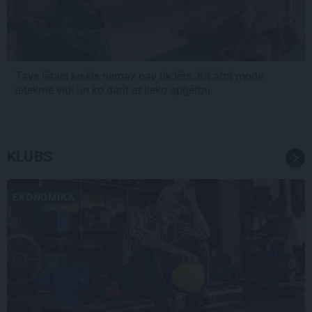
Tavs lētais krekls nemaz nav tik lēts. Kā ātrā mode
ietekmē vidi un ko darīt ar lieko apģērbu
KLUBS
EKONOMIKA