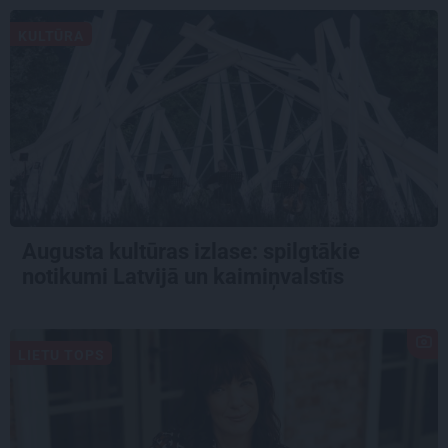
KULTŪRA
Augusta kultūras izlase: spilgtākie
notikumi Latvijā un kaimiņvalstīs
LIETU TOPS