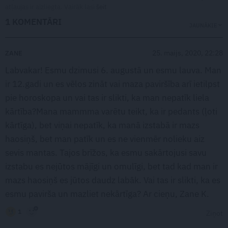
atļaujas ir aizliegta. Vairāk lasi
šeit
1 KOMENTĀRI
JAUNĀKIE
25. maijs, 2020, 22:28
ZANE
Labvakar! Esmu dzimusi 6. augustā un esmu lauva. Man
ir 12.gadi un es vēlos zināt vai maza paviršība arī ietilpst
pie horoskopa un vai tas ir slikti, ka man nepatīk liela
kārtība?Mana mammma varētu teikt, ka ir pedants (ļoti
kārtīga), bet viņai nepatīk, ka manā izstabā ir mazs
haosiņš, bet man patīk un es ne vienmēr nolieku aiz
sevis mantas. Tajos brīžos, ka esmu sakārtojusi savu
izstabu es nejūtos mājīgi un omulīgi, bet tad kad man ir
mazs haosiņš es jūtos daudz labāk. Vai tas ir slikti, ka es
esmu pavirša un mazliet nekārtīga? Ar cieņu, Zane K.
1
Ziņot