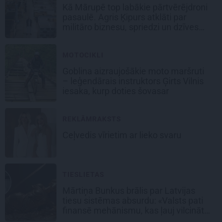
Kā Mārupē top labākie pārtvērējdroni
pasaulē. Agris Ķipurs atklāti par
militāro biznesu, spriedzi un dzīves
draivu
MOTOCIKLI
Goblina aizraujošākie moto maršruti
– leģendārais instruktors Ģirts Vilnis
iesaka, kurp doties šovasar
REKLĀMRAKSTS
Ceļvedis vīrietim ar lieko svaru
TIESLIETAS
Mārtiņa Bunkus brālis par Latvijas
tiesu sistēmas absurdu: «Valsts pati
finansē mehānismu, kas ļauj vilcināt
laiku.»