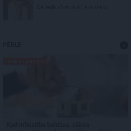
Ceļvedis vīrietim ar lieko svaru
PĒRLE
LIKUMA LABIRINTI
Kad mīlestība beidzas, sākas