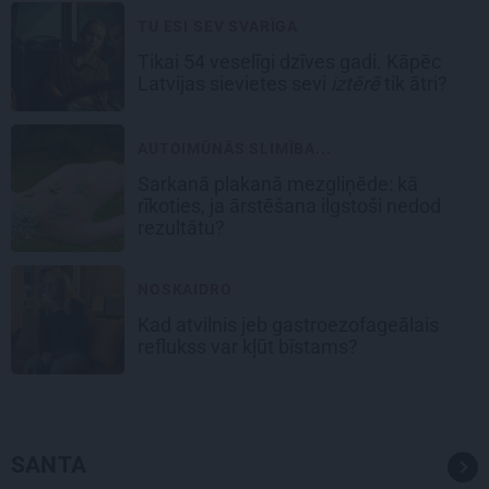
TU ESI SEV SVARĪGA
Tikai 54 veselīgi dzīves gadi. Kāpēc
Latvijas sievietes sevi
iztērē
tik ātri?
AUTOIMŪNĀS SLIMĪBA...
Sarkanā plakanā mezgliņēde: kā
rīkoties, ja ārstēšana ilgstoši nedod
rezultātu?
NOSKAIDRO
Kad atvilnis jeb gastroezofageālais
reflukss var kļūt bīstams?
SANTA