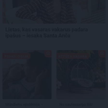
Lietas, kas vasaras vakarus padara
īpašus – iesaka Santa Anča
PSIHOLOĢIJA
ATPŪTA VASARĀ
Mūsdienu epidēmija –
No saulessarga līdz