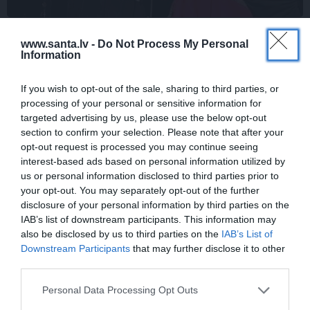
FOTO: Šīs skaistules priekšā noliecās pat
www.santa.lv -
Do Not Process My Personal
operzvaigznes Kristīne Opolais un
Information
Plasido Domingo
If you wish to opt-out of the sale, sharing to third parties, or
processing of your personal or sensitive information for
targeted advertising by us, please use the below opt-out
PERSONĪBAS
section to confirm your selection. Please note that after your
opt-out request is processed you may continue seeing
interest-based ads based on personal information utilized by
us or personal information disclosed to third parties prior to
your opt-out. You may separately opt-out of the further
disclosure of your personal information by third parties on the
IAB’s list of downstream participants. This information may
also be disclosed by us to third parties on the
IAB’s List of
Downstream Participants
that may further disclose it to other
third parties.
FOTO: Maksims Busels aizkustinoši
pateicas viņa dzīvē īpašam vīrietim
Personal Data Processing Opt Outs