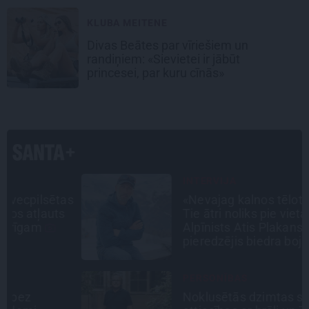
KLUBA MEITENE
Divas Beātes par vīriešiem un
randiņiem: «Sievietei ir jābūt
princesei, par kuru cīnās»
INTERVIJA
as
«Nevajag kalnos tēlot varoņus!
Tie ātri noliks pie vietas.»
Alpīnists Atis Plakans, kurš
pieredzējis biedra bojāeju
PERSONĪBAS
Noklusētās dzimtas saites,