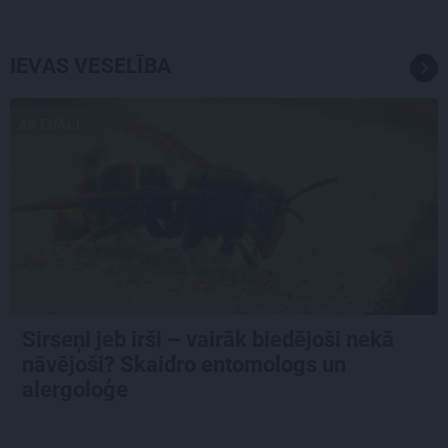
IEVAS VESELĪBA
AKTUĀLI
Sirseņi jeb irši – vairāk biedējoši nekā
nāvējoši? Skaidro entomologs un
alergoloģe