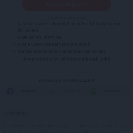
VĒLOS IZMĒĢINĀT!
Citi abonēšanas plāni
Labākais saturs vienuviet no mūsu 12 drukātajiem
žurnāliem
Ekskluzīvas intervijas
Pieeja visam saturam jebkurā ierīcē
Samazināts reklāmu daudzums visā portālā
Abonementu var pārtraukt jebkurā laikā
PADALIES AR DRAUGIEM
FACEBOOK
DRAUGIEM.LV
WHATSAPP
HOROSKOPI
Publikācijas saturs vai tās jebkāda apjoma daļa ir aizsargāts autortiesību
objekts Autortiesību likuma izpratnē, un tā izmantošana bez izdevēja