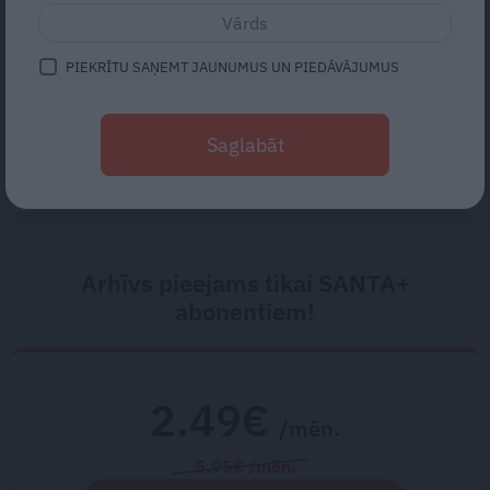
kameras priekšā – aktrise
Katrīna Kreile
PIEKRĪTU SAŅEMT JAUNUMUS UN PIEDĀVĀJUMUS
«Nedomāju, ka baigi var iebiedēt
cilvēku, kurš agrā bērnībā pats
lāpījis savas zeķes.» Saruna ar
Saglabāt
Lauri Dzelzīti
Arhīvs pieejams tikai SANTA+
abonentiem!
2.49€
/mēn.
5.95€ /mēn.