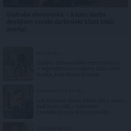
Sudraba ekonomika – kāpēc darba
devējiem vecāki darbinieki kļūst vitāli
svarīgi
MOTOCIKLI
Goblina aizraujošākie moto maršruti
– leģendārais instruktors Ģirts Vilnis
iesaka, kurp doties šovasar
STARPVALSTU ATTIEC...
«Ja atzīstam lietas, kādas tās ir, esam
kaili lauka vidū.» Gabrieļus
Landsberģis par Baltijas drošību
REKLĀMRAKSTS