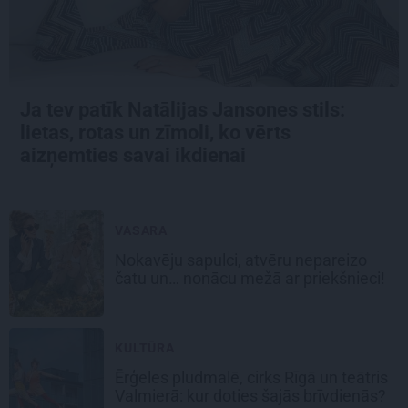
Ja tev patīk Natālijas Jansones stils:
lietas, rotas un zīmoli, ko vērts
aizņemties savai ikdienai
VASARA
Nokavēju sapulci, atvēru nepareizo
čatu un… nonācu mežā ar priekšnieci!
KULTŪRA
Ērģeles pludmalē, cirks Rīgā un teātris
Valmierā: kur doties šajās brīvdienās?