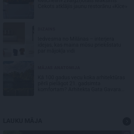
«Michelin» zvaigžņotais Maksims
Cekots atklājis jaunu restorānu «Kíce»
DIZAINS
Iedvesma no Milānas – interjera
idejas, kas maina mūsu priekšstatu
par mājokļa vidi
MĀJAS ANATOMIJA
Kā 100 gadus vecu koka arhitektūras
pērli pielāgot 21. gadsimta
komfortam? Arhitekta Gata Gavara
pieredze
LAUKU MĀJA