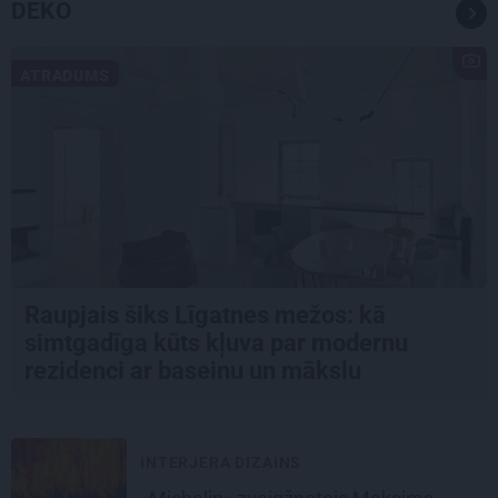
DEKO
ATRADUMS
Raupjais šiks Līgatnes mežos: kā
simtgadīga kūts kļuva par modernu
rezidenci ar baseinu un mākslu
INTERJERA DIZAINS