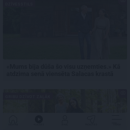
DZĪVESSTILS
«Mums bija dūša šo visu uzņemties.» Kā
atdzima senā viensēta Salacas krastā
GRIBU DZĪVOT ZAĻĀK
GALVENĀ
KLAUSIES
IENĀC
PADALĪTIES
VAIRĀK