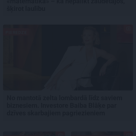
«matemātika» – kā nepalikt zaudētājos,
šķirot laulību
PIEREDZE
No mantotā zelta lombardā līdz saviem
biznesiem. Investore Baiba Blāķe par
dzīves skarbajiem pagriezieniem