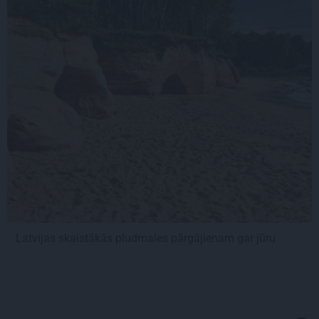
Latvijas skaistākās pludmales pārgājienam gar jūru