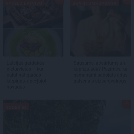
APCEĻO LATVIJU
SKAISTUMKOPŠANA
Latvijas gardākās
Sausums, apsārtums un
pieturvietas – kur
kaprīza āda? Pazīmes, ka
palutināt garšas
nemanāmi sabojāts ādas
kārpiņas, apceļojot
galvenais aizsargvairogs
novadus
NODERĪGI