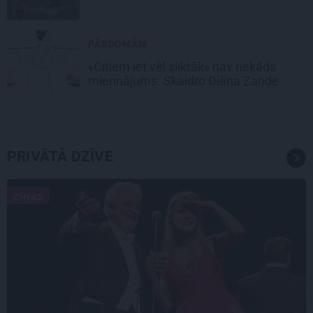
PĀRDOMĀM
«Citiem iet vēl sliktāk» nav nekāds
mierinājums. Skaidro Diāna Zande
PRIVĀTĀ DZĪVE
ZIŅAS