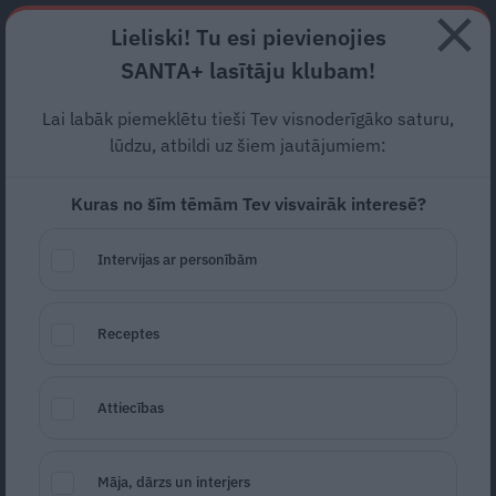
Abonē
Lieliski! Tu esi pievienojies
SANTA+ lasītāju klubam!
RECEPTES
NODERĪGI
JAUNĀKAIS
POPULĀRĀKAIS
Lai labāk piemeklētu tieši Tev visnoderīgāko saturu,
«Dzīvoju ļoti labi…» Guntis
lūdzu, atbildi uz šiem jautājumiem:
Ulmanis atklāj sava labā
Kuras no šīm tēmām Tev visvairāk interesē?
izskata noslēpumu
Intervijas ar personībām
ZIŅAS
05.06.2026
Receptes
Evija Kalnbērza
evija.kalnberza@santa.lv
Attiecības
Māja, dārzs un interjers