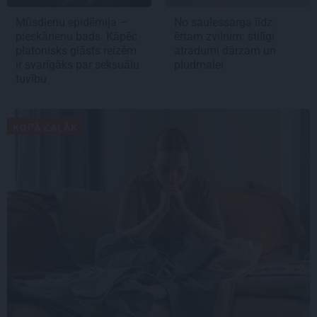
Mūsdienu epidēmija –
No saulessarga līdz
pieskārienu bads. Kāpēc
ērtam zvilnim: stilīgi
platonisks glāsts reizēm
atradumi dārzam un
ir svarīgāks par seksuālu
pludmalei
tuvību
KOPĀ ZAĻĀK