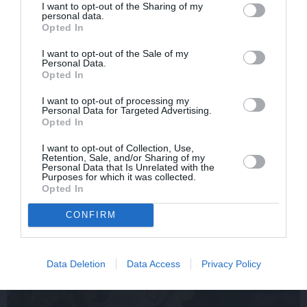
KULTŪRA
I want to opt-out of the Sharing of my
personal data.
Ērģeles pludmalē, cirks Rīgā un teātris
Opted In
Valmierā: kur doties šajās brīvdienās?
I want to opt-out of the Sale of my
Personal Data.
Opted In
PĀRDOMĀM
I want to opt-out of processing my
«Citiem iet vēl sliktāk» nav nekāds
Personal Data for Targeted Advertising.
Opted In
mierinājums. Skaidro Diāna Zande
I want to opt-out of Collection, Use,
Retention, Sale, and/or Sharing of my
Personal Data that Is Unrelated with the
Purposes for which it was collected.
Opted In
PRIVĀTĀ DZĪVE
CONFIRM
DZIMŠANAS DIENA
Data Deletion
Data Access
Privacy Policy