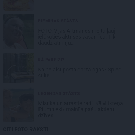
PIEMIŅAS STĀSTS
FOTO:
Vijas Artmanes meita
ļauj
ielūkoties aktrises vasarnīcā. Tik
daudz atmiņu…
KĀ PAREIZI?
Kā nelaist postā dārza ogas? Spied
sulu!
LEĢENDAS STĀSTS
Mistika un atrastie radi. Kā «Likteņa
līdumnieki» mainīja pašu aktieru
dzīves
CITI FOTO RAKSTI