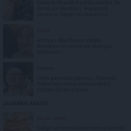
Edvards Strazdiņš atklāti pasaka, ko
domā par Bumbieri. Neparasta
saruna ar šlāgermūzikas princi
ZIŅAS
Aktrise Lidija Pupure izglābj
draudzeni un nonāk pie skumjas
atklāsmes
PIEMIŅA
«Viņa gatavojās pārejai.» Slavenās
folkloristes meita atceras Helmī
Staltes dzīves izskaņu
JAUNĀKIE RAKSTI
GAĻAS ĒDIENI
Sulīgie un aromātiskie vistas
plācenīši