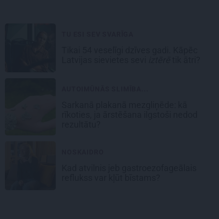
TU ESI SEV SVARĪGA
Tikai 54 veselīgi dzīves gadi. Kāpēc
Latvijas sievietes sevi
iztērē
tik ātri?
AUTOIMŪNĀS SLIMĪBA...
Sarkanā plakanā mezgliņēde: kā
rīkoties, ja ārstēšana ilgstoši nedod
rezultātu?
NOSKAIDRO
Kad atvilnis jeb gastroezofageālais
reflukss var kļūt bīstams?