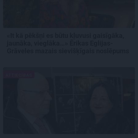
«It kā pēkšņi es būtu kļuvusi gaisīgāka,
jaunāka, vieglāka…» Ērikas Eglijas-
Grāveles mazais sievišķīgais noslēpums
ATTIECĪBAS