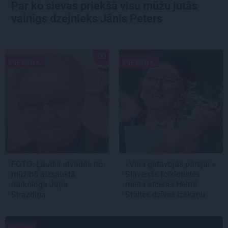
Par ko sievas priekšā visu mūžu jutās
vainīgs dzejnieks Jānis Peters
PIEMIŅA
PIEMIŅA
FOTO: Ļaudis atvadās no
«Viņa gatavojās pārejai.»
mūžībā aizsauktā
Slavenās folkloristes
narkologa Jāņa
meita atceras Helmī
Strazdiņa
Staltes dzīves izskaņu