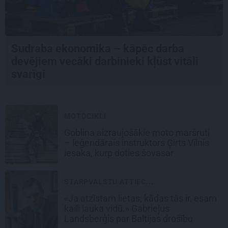
Sudraba ekonomika – kāpēc darba
devējiem vecāki darbinieki kļūst vitāli
svarīgi
MOTOCIKLI
Goblina aizraujošākie moto maršruti
– leģendārais instruktors Ģirts Vilnis
iesaka, kurp doties šovasar
STARPVALSTU ATTIEC...
«Ja atzīstam lietas, kādas tās ir, esam
kaili lauka vidū.» Gabrieļus
Landsberģis par Baltijas drošību