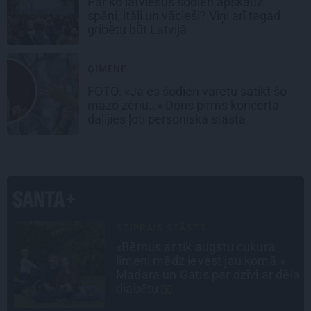
Par ko latviešus šodien apskauž
spāņi, itāļi un vācieši? Viņi arī tagad
gribētu būt Latvijā
ĢIMENE
FOTO: «Ja es šodien varētu satikt šo
mazo zēnu…» Dons pirms koncerta
dalījies ļoti personiskā stāstā
INTERVIJA
Tumši samtaina balss un
tērauda mugurkauls. Raimonda
la
Paula jaunā mūza – Gerda
Timrota