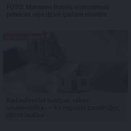
FOTO: Maksims Busels aizkustinoši
pateicas viņa dzīvē īpašam vīrietim
LIKUMA LABIRINTI
Kad mīlestība beidzas, sākas
«matemātika» – kā nepalikt zaudētājos,
šķirot laulību