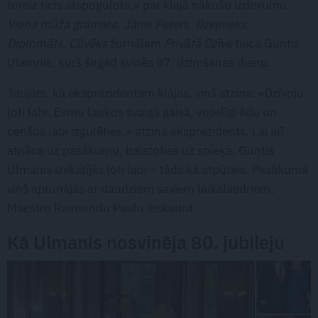
toreiz ticis atspoguļots,» par klajā nākušo izdevumu
Viena mūža grāmata
.
Jānis Peters. Dzejnieks.
Diplomāts. Cilvēks
žurnālam
Privātā Dzīve
teica Guntis
Ulamnis, kurš šogad svinēs 87. dzimšanas dienu.
Taujāts, kā eksprezidentam klājas, viņš atzina: «Dzīvoju
ļoti labi. Esmu laukos svaigā gaisā, veselīgi ēdu un
cenšos labi izgulēties,» atzina eksprezidents. Lai arī
atnāca uz pasākumu, balstoties uz spieķa, Guntis
Ulmanis izskatījās ļoti labi – tāds kā atpūties. Pasākumā
viņš aprunājās ar daudziem saviem laikabiedriem,
Maestro Raimondu Paulu ieskaitot.
Kā Ulmanis nosvinēja 80. jubileju