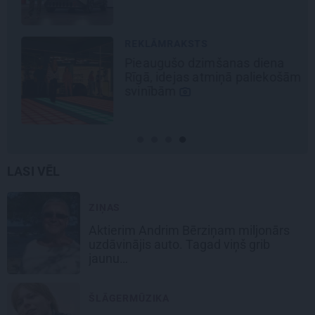
REKLĀMRAKSTS
Pieaugušo dzimšanas diena
Rīgā, idejas atmiņā paliekošām
svinībām
LASI VĒL
ZIŅAS
Aktierim Andrim Bērziņam miljonārs
uzdāvinājis auto. Tagad viņš grib
jaunu…
ŠLĀGERMŪZIKA