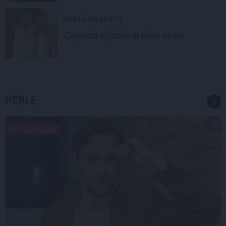
REKLĀMRAKSTS
Ceļvedis vīrietim ar lieko svaru
PĒRLE
PERSONĪBAS