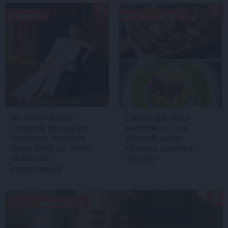
PIEREDZE
APCEĻO LATVIJU
No mantotā zelta
Latvijas gardākās
lombardā līdz saviem
pieturvietas – kur
biznesiem. Investore
palutināt garšas
Baiba Blāķe par dzīves
kārpiņas, apceļojot
skarbajiem
novadus
pagriezieniem
SKAISTUMKOPŠANA