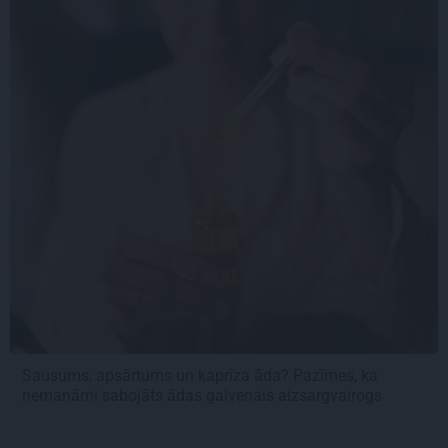
Sausums, apsārtums un kaprīza āda? Pazīmes, ka
nemanāmi sabojāts ādas galvenais aizsargvairogs