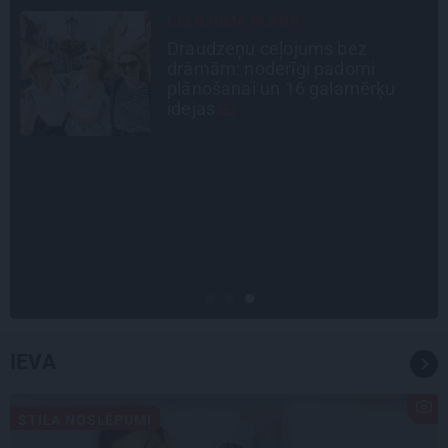
INTERVIJA
Grūtāk par atkailināšanos ir
pieņemt sevi. Aktrise Katrīna
Kreile par depresiju, mobingu un
ceļu līdz lielajām lomām
DZĪVESSTĀSTS
Stāsts, kas pārspēj kino
scenārijus: Kā Liepājas zēns
Volfs Ruvinskis kļuva par
Meksikas superzvaigzni
IEVA
STILA NOSLĒPUMI