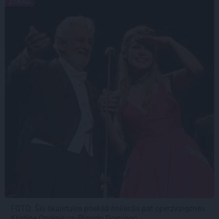
ZIŅAS
FOTO: Šīs skaistules priekšā noliecās pat operzvaigznes
Kristīne Opolais un Plasido Domingo