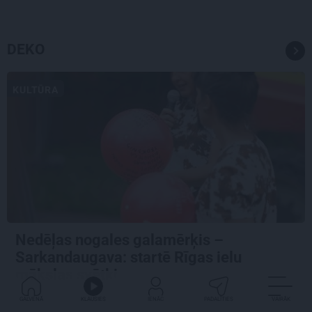
DEKO
KULTŪRA
Nedēļas nogales galamērķis –
Sarkandaugava: startē Rīgas ielu
mākslas svētki
GALVENĀ
KLAUSIES
IENĀC
PADALĪTIES
VAIRĀK