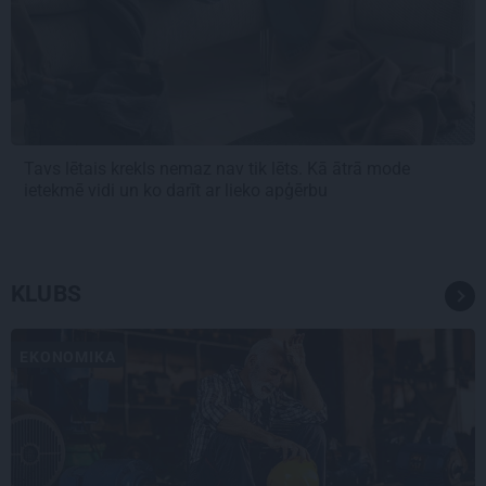
Tavs lētais krekls nemaz nav tik lēts. Kā ātrā mode
ietekmē vidi un ko darīt ar lieko apģērbu
KLUBS
EKONOMIKA