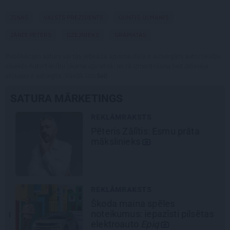
ZIŅAS
VALSTS PREZIDENTS
GUNTIS ULMANIS
JĀNIS PETERS
DZEJNIEKS
GRĀMATAS
Publikācijas saturs vai tās jebkāda apjoma daļa ir aizsargāts autortiesību
objekts Autortiesību likuma izpratnē, un tā izmantošana bez izdevēja
atļaujas ir aizliegta. Vairāk lasi
šeit
SATURA MĀRKETINGS
REKLĀMRAKSTS
Pēteris Zālītis: Esmu prāta
mākslinieks
REKLĀMRAKSTS
Škoda maina spēles
šu
noteikumus: iepazīsti pilsētas
elektroauto
Epiq