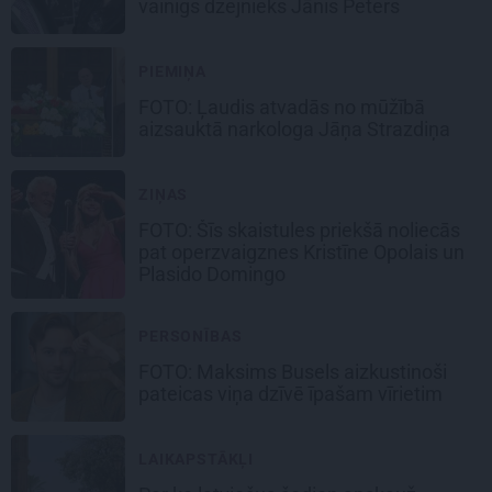
vainīgs dzejnieks Jānis Peters
PIEMIŅA
FOTO: Ļaudis atvadās no mūžībā
aizsauktā narkologa Jāņa Strazdiņa
ZIŅAS
FOTO: Šīs skaistules priekšā noliecās
pat operzvaigznes Kristīne Opolais un
Plasido Domingo
PERSONĪBAS
FOTO: Maksims Busels aizkustinoši
pateicas viņa dzīvē īpašam vīrietim
LAIKAPSTĀKĻI