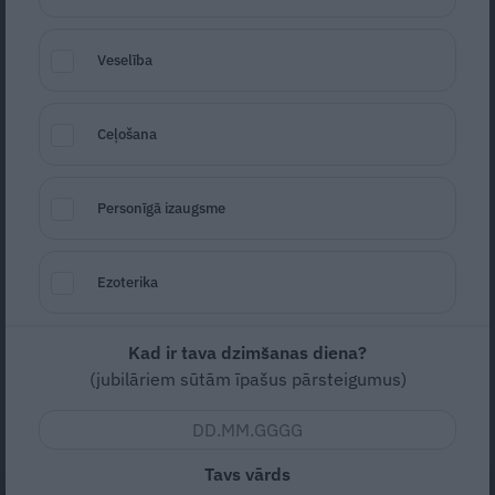
Veselība
Ceļošana
Guntis Ulmanis.
Foto: Picture Agency
Personīgā izaugsme
Seko
Santa.lv Google
Uz grāmatas par Jāni Peteru atvēršanas
Ezoterika
svētkiem pagājušajā nedēļā bija ieradies arī
bijušais Valsts prezidents Guntis Ulmanis,
Kad ir tava dzimšanas diena?
kura prezidentūras laikā Jānis Peters bija
(jubilāriem sūtām īpašus pārsteigumus)
ārkārtējais un pilnvarotais vēstnieks
Krievijā.
Tavs vārds