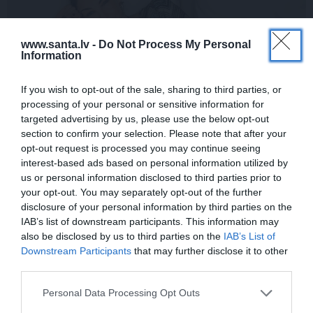
www.santa.lv -
Do Not Process My Personal
Information
If you wish to opt-out of the sale, sharing to third parties, or
processing of your personal or sensitive information for
targeted advertising by us, please use the below opt-out
Ja tev patīk Natālijas Jansones stils:
section to confirm your selection. Please note that after your
lietas, rotas un zīmoli, ko vērts
opt-out request is processed you may continue seeing
aizņemties savai ikdienai
interest-based ads based on personal information utilized by
us or personal information disclosed to third parties prior to
your opt-out. You may separately opt-out of the further
disclosure of your personal information by third parties on the
IAB’s list of downstream participants. This information may
VASARA
also be disclosed by us to third parties on the
IAB’s List of
Nokavēju sapulci, atvēru nepareizo
Downstream Participants
that may further disclose it to other
čatu un… nonācu mežā ar priekšnieci!
third parties.
Personal Data Processing Opt Outs