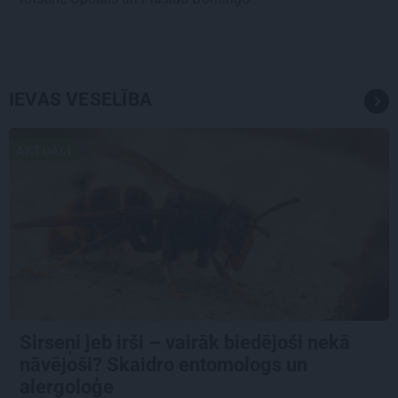
IEVAS VESELĪBA
AKTUĀLI
Sirseņi jeb irši – vairāk biedējoši nekā
nāvējoši? Skaidro entomologs un
alergoloģe