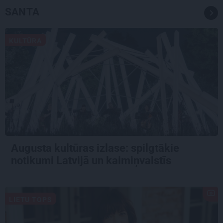
SANTA
KULTŪRA
Augusta kultūras izlase: spilgtākie
notikumi Latvijā un kaimiņvalstīs
LIETU TOPS