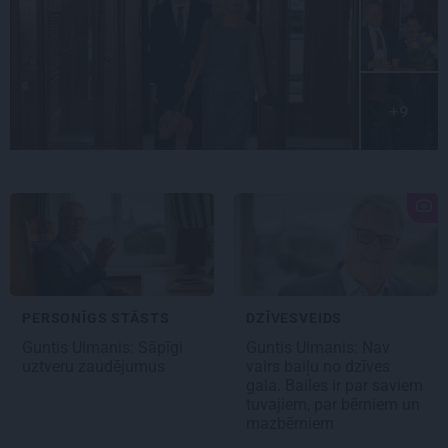
+9
PERSONĪGS STĀSTS
DZĪVESVEIDS
Guntis Ulmanis
: Sāpīgi
Guntis Ulmanis:
Nav
uztveru zaudējumus
vairs baiļu no dzīves
gala.
Bailes ir par saviem
tuvajiem, par bērniem un
mazbērniem