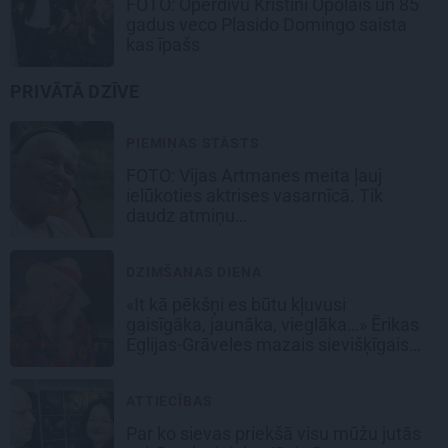
FOTO: Operdīvu Kristīni Opolais un 85
gadus veco Plasido Domingo saista
kas īpašs
PRIVĀTĀ DZĪVE
PIEMIŅAS STĀSTS
FOTO:
Vijas Artmanes meita
ļauj
ielūkoties aktrises vasarnīcā. Tik
daudz atmiņu…
DZIMŠANAS DIENA
«It kā pēkšņi es būtu kļuvusi
gaisīgāka, jaunāka, vieglāka…» Ērikas
Eglijas-Grāveles mazais sievišķīgais
noslēpums
ATTIECĪBAS
Par ko sievas priekšā visu mūžu jutās