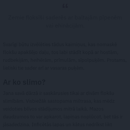
Zemie floksīši saderēs ar baltajām pīpenēm
vai ehinācijām.
Svarīgi būtu izvēlēties tādus kaimiņus, kas nomaskē
flokšu apakšējo daļu, tos labi stādīt kopā ar hostām,
rudbekijām, heihērām, prīmulām, sīpolpuķēm. Protams,
lieliski tie sader arī ar vasaras puķēm.
Ar ko slimo?
Jana savā dārzā ir saskārusies tikai ar divām flokšu
slimībām. Visbiežāk sastopama miltrasa, kas mēdz
veidoties blīvos stādījumos mitrā laikā. Mazos
daudzumos to var apkarot, lapiņas noplūcot, bet tās ir
jāsadedzina. Inficētās lapas un kātus nedrīkst likt