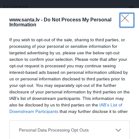
FLOKSIS
www.santa.lv -
Do Not Process My Personal
Information
If you wish to opt-out of the sale, sharing to third parties, or
processing of your personal or sensitive information for
targeted advertising by us, please use the below opt-out
section to confirm your selection. Please note that after your
DĀRZS
DĀRZS
opt-out request is processed you may continue seeing
Kas vajadzīgs
flokšiem,
Košais zvaigžņu paklājs
interest-based ads based on personal information utilized by
lai tie koši un ilgi
–
aslapu floksis.
Padomi
us or personal information disclosed to third parties prior to
ziedētu?
kopšanā un skaistākās
your opt-out. You may separately opt-out of the further
šķirnes
disclosure of your personal information by third parties on the
IAB’s list of downstream participants. This information may
also be disclosed by us to third parties on the
IAB’s List of
Downstream Participants
that may further disclose it to other
third parties.
Personal Data Processing Opt Outs