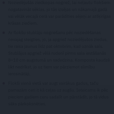
Noziedējušās ziedkopas nogriež, lai neļautu flokšiem
nogatavināt sēklas, jo tās izsējas un nākamajā gadā
vai vēlāk vecajā cerā var parādīties sējeņi ar atšķirīgas
krāsas ziediem.
Ar flokšu stublāju nogriešanu pēc noziedēšanas
nevajag steigties, jo, ja apgriež noziedējušos ziedus,
tie raisa jaunus līdz pat oktobrim, kad uznāk sals.
Stublājus apgriež vēlā rudenī pirms sala iestāšanās
8–10 cm augstumā un sadedzina. Komposta kaudzē
likt nedrīkst, jo uz tiem var pārziemot slimību
ierosinātāji.
Flokši vienā vietā var augt vairākus gadus, taču
pamazām ceri it kā ceļas uz augšu. Ieteicams ik pēc
pieciem gadiem ceru sadalīt un pārstādīt, jo tā vidus
sāks pārkoksnēties.