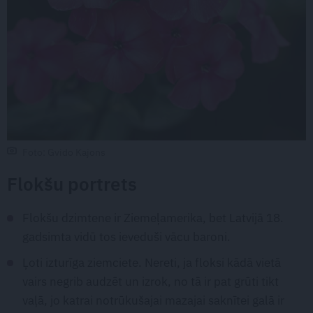
Foto: Gvido Kajons
Flokšu portrets
Flokšu dzimtene ir Ziemeļamerika, bet Latvijā 18.
gadsimta vidū tos ieveduši vācu baroni.
Ļoti izturīga ziemciete. Nereti, ja floksi kādā vietā
vairs negrib audzēt un izrok, no tā ir pat grūti tikt
vaļā, jo katrai notrūkušajai mazajai saknītei galā ir