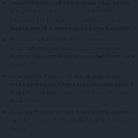
Winter Mädchen
. Gaiši bālā lavandas krāsā, gandrīz
balta ar fuksiju sārtumu vidū. Skaisti izskatās
vakarpusē. Ļoti kompakts cers. Lielas ziedkopas,
bagātīgi zied. Vēla, zema auguma šķirne. Neizgāžas.
Ronsdorf
. Skaista šķirne, bet ar tendenci gāzties,
tāpēc ieteicams stādīt aizvējā. Izceļas ar tumšu
bordo nokrāsu, tumšu lapojumu un ziedkātiem. Gara
auguma šķirne.
Savai Zemītei
. Gaišā ceriņkrāsā, ap gaišo actiņu
neliela sārta josliņa. Blīvas ziedkopas, vidēja auguma.
Veltījums agrāk populārajam televīzijas raidījumam
Savai zemītei.
Blue Paradise
. Koši zili ziedi noēnotā vietā, violetzili –
saulainā. Vidēja auguma. Ziediņi balo. Viszilākais
floksis.