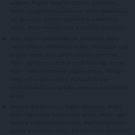
augsnes. Augstie izaug 90–150 cm, piemēram,
Gerda
– spilgti purpursarkana ar izteikti gaišsarkanu
apli ap actiņu,
Denīze
– gaišsārta ar aveņkrāsas
actiņu,
Ance
– intensīvi rozā ar tumšāk sārtu actiņu.
Vidēji augstie izaug 60–80 cm, piemēram,
Vega
–
ceriņvioleta ar izteikti baltu actiņu,
Mūsmājas
– rozā
ar gaišu actiņu, kam apkārt aveņsārts gredzens,
Māra
– gaiši purpursārta ar tumši sarkanīgu actiņu,
Nora
– balta ar dzeltenīgi zaļganu actiņu,
Wiking
–
maigi rozā ar gaišu actiņu,
Rainbow Dancer
–
violeta/lavandzila ar gaišāku centru un aveņsarkanu
actiņu.
Zemie ir tikai 40–60 cm augsti, piemēram,
Bright
Eyes
– bāli rozā ar fuksiju sārtu actiņu,
Nivea
– gaiši
violeti ar zaļgandzeltenu actiņu,
Red Riding Hood
–
sarkani ar tumšāku actiņu, bet ļoti zemie, piemēram,