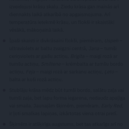
izveidojusi krāsu skalu. Ziedu krāsa gan mainās arī
diennakts laikā atkarībā no apgaismojuma. Arī
temperatūra ietekmē krāsu, un flokši ir skaistāki
vēsākā, mākoņainā laikā.
Īpaši skaisti ir divkrāsaini flokši, piemēram,
Uspeh
–
ultraviolets ar baltu zvaigzni centrā,
Jana
– tumši
ceriņviolets ar gaišu actiņu,
Brigita
– maigi rozā ar
tumšu actiņu,
Smiltene
– krēmbalta ar tumšu bordo
actiņu,
Feja
– maigi rozā ar sarkanu actiņu,
Ļeto
–
balta ar koši rozā actiņu.
Stublāju krāsa mēdz būt tumši bordo, salātu zaļa vai
tumši zaļa, bet lapu forma iegarena, nedaudz apaļīga
vai smaila. Jaunajām šķirnēm, piemēram,
Early Red
,
ir ļoti smalkas lapiņas, izkārtotas viena otrai pretī.
Šķirnēm ir atšķirīgs augstums, bet tas atkarīgs arī no