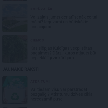
noslēpums
KOPĀ ZAĻĀK
Vai zaļais jumts der arī senāk celtai
mājai? Ieguvumi un būtiskākie
nosacījumi
CIEMOS
Kas slēpjas Kuldīgas vecpilsētas
pagalmos? Dārzi, kuros atļauts būt
nepieklājīgi ziņkārīgam
JAUNĀKIE RAKSTI
ATKRITUMI
Vai tiešām visu var pārstrādāt
bezgalīgi? Atkritumu dzīves cikla
neredzamā puse