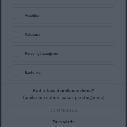
Veselība
Ceļošana
Foto: Gvido Kajons
Personīgā izaugsme
Seko
Santa.lv Google
Lai gan daudzi uz flokšiem raugās ar
Ezoterika
aizdomām, jo atceras miltrasas apsēstus
augus vecmāmiņas dārzā, tie aizvien ir
Kad ir tava dzimšanas diena?
modē, jo neviena cita puķe vasaras vidū
(jubilāriem sūtām īpašus pārsteigumus)
nesmaržo tik reibinoši.
Tavs vārds
NEPALAID GARĀM!