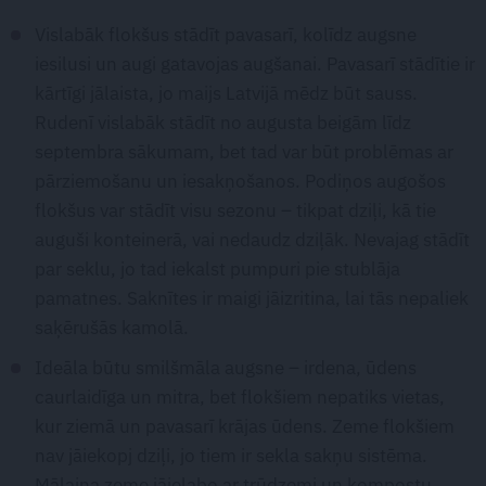
Vislabāk flokšus stādīt pavasarī, kolīdz augsne
iesilusi un augi gatavojas augšanai. Pavasarī stādītie ir
kārtīgi jālaista, jo maijs Latvijā mēdz būt sauss.
Rudenī vislabāk stādīt no augusta beigām līdz
septembra sākumam, bet tad var būt problēmas ar
pārziemošanu un iesakņošanos. Podiņos augošos
flokšus var stādīt visu sezonu – tikpat dziļi, kā tie
auguši konteinerā, vai nedaudz dziļāk. Nevajag stādīt
par seklu, jo tad iekalst pumpuri pie stublāja
pamatnes. Saknītes ir maigi jāizritina, lai tās nepaliek
saķērušās kamolā.
Ideāla būtu smilšmāla augsne – irdena, ūdens
caurlaidīga un mitra, bet flokšiem nepatiks vietas,
kur ziemā un pavasarī krājas ūdens. Zeme flokšiem
nav jāiekopj dziļi, jo tiem ir sekla sakņu sistēma.
Mālaina zeme jāielabo ar trūdzemi un kompostu,