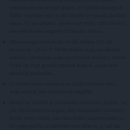
irdenumam pievienojot granti. Arī smilšainā augsnē
flokši nejutīsies labi, jo ātri izkaltīs un zaudēs barības
vielas. To var uzlabot, pievienojot mālu, taču tas drīz
vien ieskalosies augsnes dziļākajos slāņos.
Vēlama augsnes reakcija no vāji skābas līdz vāji
sārmainai – pH 6–7. Pārāk skābas augsnes jākaļķo,
savukārt sārmainas augsnes jāmulčē ar kūdru, tomēr
flokši var augt gandrīz jebkurā augsnē, ja par tiem
pienācīgi parūpējas.
Flokšiem patiks saulaina vai daļēji noēnota vieta.
Augs arī ēnā, bet neziedēs tik bagātīgi.
Dobes var mulčēt ar ļoti smalku lapu koku šķeldu, lai
pie reizes ielabotu augsni, bet nevajadzētu izmantot
priežu mizu mulču, kas rada skābu augsnes reakciju.
Arī rupja mulča uz saknītēm nav vēlama, jo tad tās