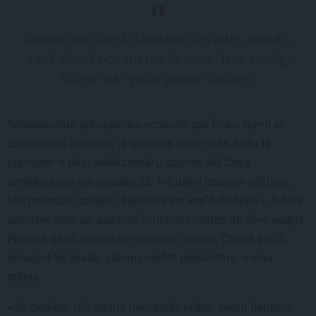
Kolekcijas dārzā daudzas sievietes atradīs
savā vārdā nosauktās šķirnes. Nav vienīgi
šķirne par godu pašas vārdam.
Selekcionāre jokojusi, ka nosauks par Ēriku šķirni ar
dzelteniem ziediem, ja izdosies tādu radīt, taču tā
joprojām ir tikai selekcionāru sapnis. Arī Jana
iemēģinājusi roku selekcijā. «Rudenī iesējam sēkliņu,
kas pavasarī uzdīgst. Sēkliņas var iegūt divējādi – brīvās
apputes ceļā vai apzināti krustojot mātes un tēva augus.
Pirmajā gadā sējenis ne vienmēr uzzied. Otrajā gadā,
ieraugot ko īpašu, sākam veidot pierakstus, » viņa
stāsta.
«Ja ziediem trīs gadus nemainās krāsa, ziedu lielums,