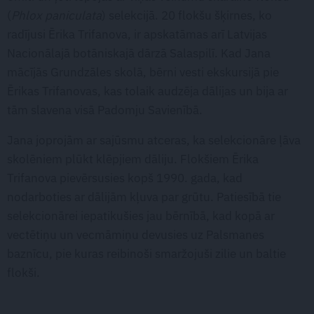
(
Phlox paniculata
) selekcijā. 20 flokšu šķirnes, ko
radījusi Ērika Trifanova, ir apskatāmas arī Latvijas
Nacionālajā botāniskajā dārzā Salaspilī. Kad Jana
mācījās Grundzāles skolā, bērni vesti ekskursijā pie
Ērikas Trifanovas, kas tolaik audzēja dālijas un bija ar
tām slavena visā Padomju Savienībā.
Jana joprojām ar sajūsmu atceras, ka selekcionāre ļāva
skolēniem plūkt klēpjiem dāliju. Flokšiem Ērika
Trifanova pievērsusies kopš 1990. gada, kad
nodarboties ar dālijām kļuva par grūtu. Patiesībā tie
selekcionārei iepatikušies jau bērnībā, kad kopā ar
vectētiņu un vecmāmiņu devusies uz Palsmanes
baznīcu, pie kuras reibinoši smaržojuši zilie un baltie
flokši.