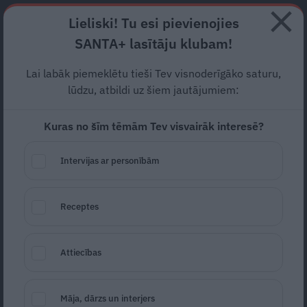
Abonē
Lieliski! Tu esi pievienojies
SANTA+ lasītāju klubam!
RECEPTES
NODERĪGI
JAUNĀKAIS
POPULĀRĀKAIS
Lai labāk piemeklētu tieši Tev visnoderīgāko saturu,
Neviena cita puķe nesmaržo
lūdzu, atbildi uz šiem jautājumiem:
tik reibinoši – kāpēc flokši
Kuras no šīm tēmām Tev visvairāk interesē?
atgriežas modē?
Intervijas ar personībām
DĀRZS
06.06.2026
Receptes
Indra Ozoliņa
Attiecības
Māja, dārzs un interjers