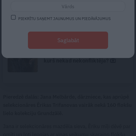
Astrologs Andris Račs par tēva
lomu 63 gados: Vēl viena bērniņa
PIEKRĪTU SAŅEMT JAUNUMUS UN PIEDĀVĀJUMUS
piedzimšanu nodefinēju kā
brīnumu!
Saglabāt
Traģēdija Priekulē: kā bezjēdzīgā
kautiņā varēja iet bojā cilvēks,
kurš nekad nekonfliktēja?
Pieredzē dalās: Jana Melbārde, dārzniece, kas aprūpē
selekcionāres Ērikas Trifanovas vairāk nekā 160 flokšu
lielo kolekciju Grundzālē.
Jana ir selekcionāres mazdēla sieva, Ēriku mīļi dēvē par
omīti un ļoti lepojas ar viņas veikumu skaraino flokšu