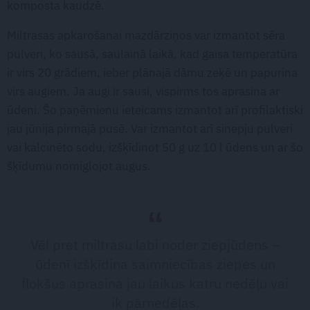
komposta kaudzē.
Miltrasas apkarošanai mazdārziņos var izmantot sēra
pulveri, ko sausā, saulainā laikā, kad gaisa temperatūra
ir virs 20 grādiem, ieber plānajā dāmu zeķē un papurina
virs augiem. Ja augi ir sausi, vispirms tos aprasina ar
ūdeni. Šo paņēmienu ieteicams izmantot arī profilaktiski
jau jūnija pirmajā pusē. Var izmantot arī sinepju pulveri
vai kalcinēto sodu, izšķīdinot 50 g uz 10 l ūdens un ar šo
šķīdumu nomiglojot augus.
Vēl pret miltrasu labi noder ziepjūdens –
ūdenī izšķīdina saimniecības ziepes un
flokšus aprasina jau laikus katru nedēļu vai
ik pārnedēļas.