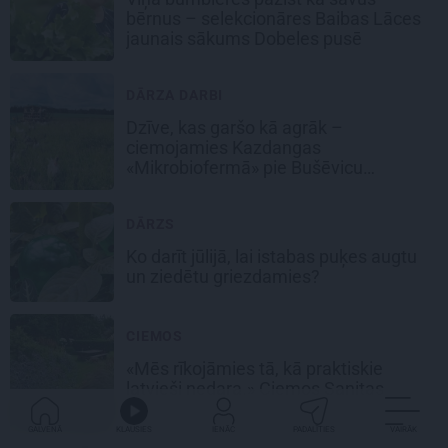
bērnus – selekcionāres Baibas Lāces
jaunais sākums Dobeles pusē
DĀRZA DARBI
Dzīve, kas garšo kā agrāk –
ciemojamies Kazdangas
«Mikrobiofermā» pie Bušēvicu
ģimenes
DĀRZS
Ko darīt jūlijā, lai istabas puķes augtu
un ziedētu griezdamies?
CIEMOS
«Mēs rīkojāmies tā, kā praktiskie
latvieši nedara.» Ciemos Sanitas
Reinbergas iedvesmas dārzā
GALVENĀ
KLAUSIES
IENĀC
PADALĪTIES
VAIRĀK