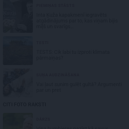
PIEMIŅAS STĀSTS
Inta Ķuža kapakmenī iegravēts
atgādinājums par to, kas viņam bijis
mīļš un svarīgs…
TESTI
TESTS: Cik labi tu izproti klimata
pārmaiņas?
SUŅA AUDZINĀŠANA
Vai ļaut sunim gulēt gultā? Argumenti
par un pret
CITI FOTO RAKSTI
DĀRZS
Viņa bumbieres pazīst kā savus