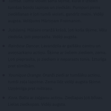
Tumsa
. Tumši violeti sārta šķirne, kurai ir izteikti
tumšas bordo lapiņas un ziedkāti. Pumpuri pirms
ziedēšanas ir ļoti tumši violeti, gandrīz melni. Vidēji
augsta. Veltījums Mārtiņam Freimanim.
Jubiļeinij
. Mālaini oranžā krāsā, ļoti koša šķirne. Vēlu
ziedoša, ļoti pieprasīta. Vidēji augsta.
Rainbow Dancer
. Lavandzila ar gaišāku centru un
aveņsarkanu actiņu. Šķirne ar lieliem ziediem, zema.
Ļoti pieprasīta, jo ziediem ir neparasts tonis. Izturīga
pret slimībām.
Younique Orange
. Oranži ziedi ar tumšāku actiņu,
tumši zaļa lapotne. Zema līdz vidēji augsta šķirne.
Uzņēmīga pret miltrasu.
Kora
. Balta ar zaļganu actiņu. Ziedlapas ļoti blīvas.
Lielas ziedkopas. Vidēji augsta.