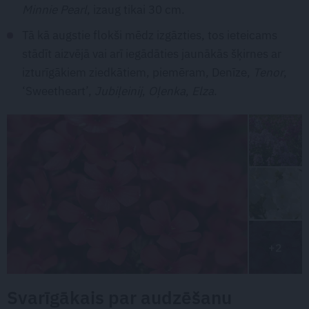
Minnie Pearl
, izaug tikai 30 cm.
Tā kā augstie flokši mēdz izgāzties, tos ieteicams
stādīt aizvējā vai arī iegādāties jaunākās šķirnes ar
izturīgākiem ziedkātiem, piemēram, Denīze,
Tenor
,
‘Sweetheart’,
Jubiļeinij
,
Oļenka
,
Elza
.
+2
Svarīgākais par audzēšanu