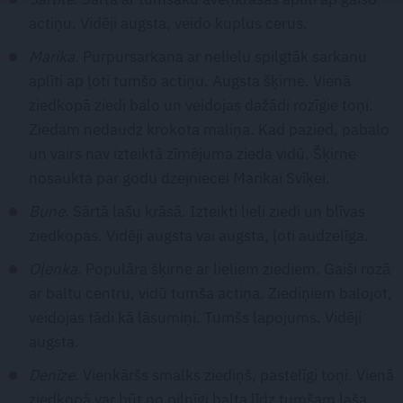
actiņu. Vidēji augsta, veido kuplus cerus.
Marika
. Purpursarkana ar nelielu spilgtāk sarkanu
aplīti ap ļoti tumšo actiņu. Augsta šķirne. Vienā
ziedkopā ziedi balo un veidojas dažādi rozīgie toņi.
Ziedam nedaudz krokota maliņa. Kad pazied, pabalo
un vairs nav izteiktā zīmējuma zieda vidū. Šķirne
nosaukta par godu dzejniecei Marikai Svīķei.
Bune
. Sārtā lašu krāsā. Izteikti lieli ziedi un blīvas
ziedkopas. Vidēji augsta vai augsta, ļoti audzelīga.
Oļenka
. Populāra šķirne ar lieliem ziediem. Gaiši rozā
ar baltu centru, vidū tumša actiņa. Ziediņiem balojot,
veidojas tādi kā lāsumiņi. Tumšs lapojums. Vidēji
augsta.
Denīze
. Vienkāršs smalks ziediņš, pastelīgi toņi. Vienā
ziedkopā var būt no pilnīgi balta līdz tumšam laša