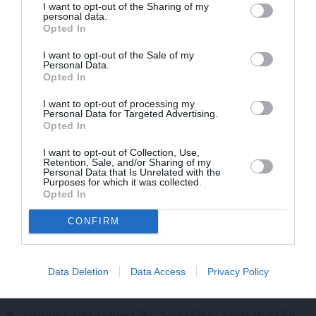
I want to opt-out of the Sharing of my
personal data.
Opted In
I want to opt-out of the Sale of my
Personal Data.
Opted In
DZĪVESSTĀSTS
FOTO: Tatjana Kočāne Latgalē
aizrautīgi rada jaunas
I want to opt-out of processing my
flokšu šķirnes
Personal Data for Targeted Advertising.
Opted In
Izcilnieces no Ērikas Trifanovas
I want to opt-out of Collection, Use,
Retention, Sale, and/or Sharing of my
kolekcijas
Personal Data that Is Unrelated with the
Purposes for which it was collected.
Opted In
Bright Eye
. Maigi rozā ar sārtu actiņu, vidēji augsta.
CONFIRM
Izturīga pret slimībām, stalti tur augumu.
Spätrot
. Vēlu ziedoša, ļoti koši sārta ar gaišu actiņu.
Labi iztur vēju, vidēji augsta un līdz ar to parasti
Data Deletion
Data Access
Privacy Policy
piesaista skatienu.
Sārtīte
. Sārta ar tumšāku aveņkrāsas aplīti ap gaišo