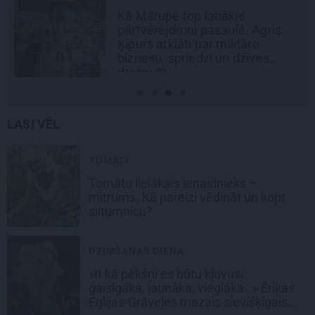
Pēteris Zālītis: Esmu prāta
mākslinieks
LASI VĒL
TOMĀTI
Tomātu lielākais ienaidnieks –
mitrums. Kā pareizi vēdināt un kopt
siltumnīcu?
DZIMŠANAS DIENA
«It kā pēkšņi es būtu kļuvusi
gaisīgāka, jaunāka, vieglāka…» Ērikas
Eglijas-Grāveles mazais sievišķīgais