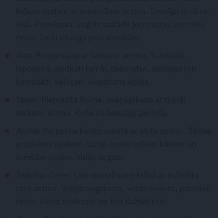
krāsas ziedam ar aveņkrāsas actiņu. Izturīga lietū un
vējā. Piemērota, ja grib sastādīt ļoti taisnu, perfektu
rindu. Izcili izturīga pret slimībām.
Arta
. Purpursārta ar sarkanu actiņu. Tumšzaļš
lapojums, ziedkāti tumši, dekoratīvi. Veidojas ļoti
kompakti, lieli ceri. Augstums vidējs.
Tenor
. Pieprasīta šķirne, aveņsarkana ar tumši
sarkanu actiņu. Koša un bagātīgi ziedoša.
Alvīne
. Purpursarkanīgi violeta ar sārtu actiņu. Šķirne
ar blīviem ziediem, tumši bordo krāsas kātiem un
tumšām lapām. Vidēji augsta.
Iedzēnu Ceriņi
. Ļoti skaistā ceriņkrāsā ar iezīmētu
rozā actiņu. Vidēja augstuma, veido skaistu, perfektu
rindu. Vienā ziedkopā var būt dažādi toņi.