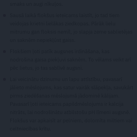
smaks un augi nīkuļos.
Sausā laikā flokšus ieteicams laistīt, jo tad tiem
veidojas krietni lielākas ziedkopas. Pārāk lielu
mitrumu gan floksis nemīl, jo slapja zeme sablietējas
un saknēm nepiekļūst gaiss.
Flokšiem ļoti patīk augsnes irdināšana, kas
nodrošina gaisa piekļuvi saknēm. To vēlams veikt arī
pēc lietus, jo tas sablīvē augsni.
Lai veicinātu dzinumu un lapu attīstību, pavasarī
jālieto mēslojums, kas satur vairāk slāpekļa, savukārt
pirms ziedēšanas mēslojumā jādominē kālijam.
Pavasarī ļoti ieteicams papildmēslojums ir kalcija
nitrāts, lai nodrošinātu atbilstošu pH līmeni augsnē.
Flokšus var apkaisīt ar pelniem, dolomīta miltiem vai
celtniecības krītu.