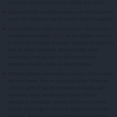
snaudošie pumpuriņi, kas par varītēm grib dzīvot.
Skaraino flokšu ziedēšanas laiks variē no jūnija otrās
puses līdz oktobrim, bet pilnzieds ir jūlijā un augustā.
Flokša ziedkopa sastāv no daudziem – līdz pat simt –
atsevišķiem ziediņiem.
Ziedi
var būt dažādu lielumu,
2–5 cm vai pat vairāk diametrā. Ziedlapiņas mēdz būt
blīvi vai skraji sakārtotas. Būtiska flokša zieda
sastāvdaļa ir actiņa, kas var būt piecstūraina,
starveida, ieapaļa, viegli vai stipri izplūdusi.
Visraksturīgākās ziedu krāsas ir violeta, rozā un balta,
bet ir arī bordo, lašu un zila krāsa. Ērikai Trifanovai
izdevies radīt arī šķirnes ar ziediem retākajos gaiši
violetajos toņos, kas dārzā īpaši labi izskatās
vakarpusē, piemēram, šķirnes
Smiltene
un
Lineta
.
Reizēm krāsu ir grūti raksturot, tāpēc, lai to precīzi
noteiktu, Anglijas Karaliskā dārzkopības biedrība ir