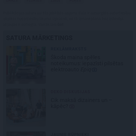
DĀRZS
FLOKSIS
ZIEDI
PUĶES
Publikācijas saturs vai tās jebkāda apjoma daļa ir aizsargāts autortiesību
objekts Autortiesību likuma izpratnē, un tā izmantošana bez izdevēja
atļaujas ir aizliegta. Vairāk lasi
šeit
SATURA MĀRKETINGS
REKLĀMRAKSTS
Matu otrais cēliens
REKLĀMRAKSTS
Daugaviņš par mīlestību pret
Mercedes
un
kosmisko
jaunā
elektroauto pieredzi
REKLĀMRAKSTS