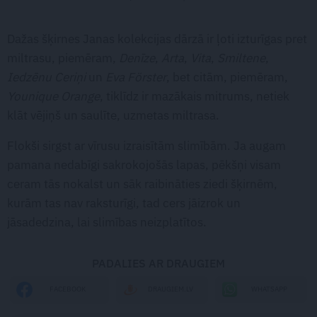
Dažas šķirnes Janas kolekcijas dārzā ir ļoti izturīgas pret
miltrasu, piemēram,
Denīze
,
Arta
,
Vita
,
Smiltene
,
Iedzēnu Ceriņi
un
Eva Förster
, bet citām, piemēram,
Younique Orange
, tiklīdz ir mazākais mitrums, netiek
klāt vējiņš un saulīte, uzmetas miltrasa.
Flokši sirgst ar vīrusu izraisītām slimībām. Ja augam
pamana nedabīgi sakrokojošās lapas, pēkšņi visam
ceram tās nokalst un sāk raibināties ziedi šķirnēm,
kurām tas nav raksturīgi, tad cers jāizrok un
jāsadedzina, lai slimības neizplatītos.
PADALIES AR DRAUGIEM
WHATSAPP
FACEBOOK
DRAUGIEM.LV