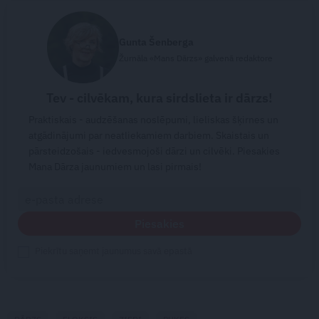
Gunta Šenberga
Žurnāla «Mans Dārzs» galvenā redaktore
Tev - cilvēkam, kura sirdslieta ir dārzs!
Praktiskais - audzēšanas noslēpumi, lieliskas šķirnes un
atgādinājumi par neatliekamiem darbiem. Skaistais un
pārsteidzošais - iedvesmojoši dārzi un cilvēki. Piesakies
Mana Dārza jaunumiem un lasi pirmais!
Piesakies
Piekrītu saņemt jaunumus savā epastā