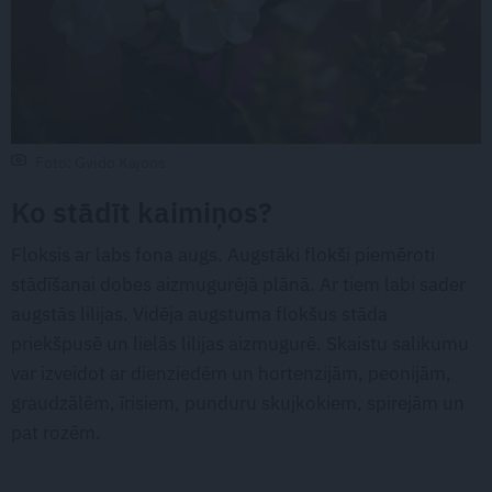
Foto: Gvido Kajons
Ko stādīt kaimiņos?
Floksis ar labs fona augs. Augstāki flokši piemēroti
stādīšanai dobes aizmugurējā plānā. Ar tiem labi sader
augstās lilijas. Vidēja augstuma flokšus stāda
priekšpusē un lielās lilijas aizmugurē. Skaistu salikumu
var izveidot ar dienziedēm un hortenzijām, peonijām,
graudzālēm, īrisiem, punduru skujkokiem, spirejām un
pat rozēm.