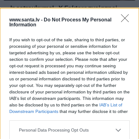
«Ir satraukums!»
X Faktora
zvaigznei
Jānim Rugājam lieli jaunumi privātajā
www.santa.lv -
Do Not Process My Personal
dzīvē
Information
If you wish to opt-out of the sale, sharing to third parties, or
processing of your personal or sensitive information for
ZIŅAS
PERSONĪBAS
targeted advertising by us, please use the below opt-out
section to confirm your selection. Please note that after your
opt-out request is processed you may continue seeing
interest-based ads based on personal information utilized by
us or personal information disclosed to third parties prior to
your opt-out. You may separately opt-out of the further
disclosure of your personal information by third parties on the
IAB’s list of downstream participants. This information may
also be disclosed by us to third parties on the
IAB’s List of
Downstream Participants
that may further disclose it to other
Aktierim Andrim
Džilindžera mīļoto Lindu
third parties.
Bērziņam miljonārs
Kalniņu piemeklējušas
uzdāvinājis auto. Tagad
savādas sajūtas. Viņa
Personal Data Processing Opt Outs
viņš grib jaunu…
atklāj iemeslu