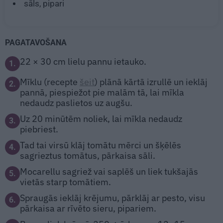
sāls, pipari
PAGATAVOŠANA
22 × 30 cm lielu pannu ietauko.
1.
Mīklu (recepte
šeit
) plānā kārtā izrullē un ieklāj
2.
pannā, piespiežot pie malām tā, lai mīkla
nedaudz paslietos uz augšu.
Uz 20 minūtēm noliek, lai mīkla nedaudz
3.
piebriest.
Tad tai virsū klāj tomātu mērci un šķēlēs
4.
sagrieztus tomātus, pārkaisa sāli.
Mocarellu sagriež vai saplēš un liek tukšajās
5.
vietās starp tomātiem.
Spraugās ieklāj krējumu, pārklāj ar pesto, visu
6.
pārkaisa ar rīvēto sieru, pipariem.