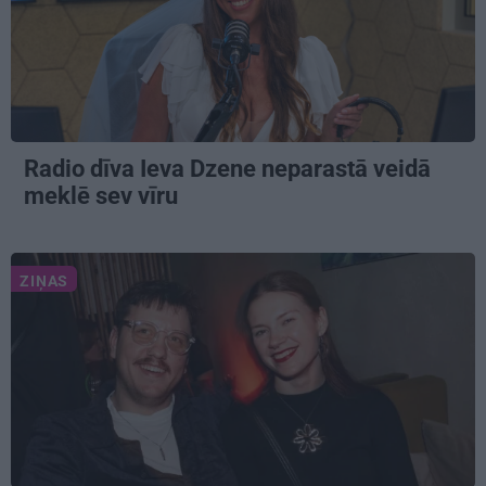
Radio dīva Ieva Dzene neparastā veidā
meklē sev vīru
ZIŅAS