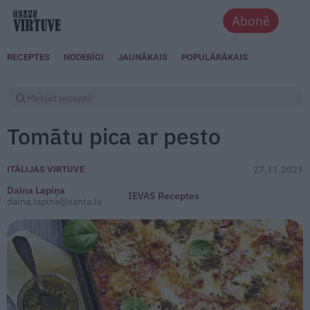
Abonē
RECEPTES
NODERĪGI
JAUNĀKAIS
POPULĀRĀKAIS
Tomātu pica ar pesto
ITĀLIJAS VIRTUVE
27.11.2021
Daina Lapiņa
IEVAS Receptes
daina.lapina@santa.lv