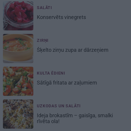
SALĀTI
Konservēts
vinegrets
ZIRŅI
Šķelto zirņu
zupa ar dārzeņiem
KULTA ĒDIENI
Sātīgā
fritata
ar zaļumiem
UZKODAS UN SALĀTI
Ideja brokastīm – gaisīga,
smalki
rīvēta ola
!