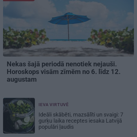
Nekas šajā periodā nenotiek nejauši.
Horoskops visām zīmēm no 6. līdz 12.
augustam
IEVA VIRTUVĒ
Ideāli skābēti, mazsālīti un svaigi: 7
gurķu laika receptes iesaka Latvijā
populāri ļaudis