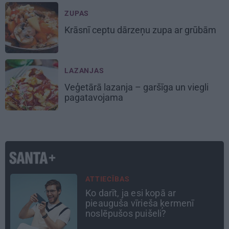
ZUPAS
Krāsnī ceptu
dārzeņu zupa
ar grūbām
LAZANJAS
Veģetārā lazanja
– garšīga un viegli
pagatavojama
PERSONĪBAS
Astrologs Andris Račs par tēva
lomu 63 gados: Vēl viena
bērniņa piedzimšanu nodefinēju
kā brīnumu!