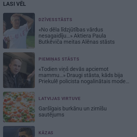
LASI VĒL
DZĪVESSTĀSTS
«No dēla līdzjūtības vārdus
nesagaidīju…» Aktiera Paula
Butkēviča meitas Alēnas stāsts
PIEMIŅAS STĀSTS
«Todien viņš devās apciemot
mammu…» Draugi stāsta, kāds bija
Priekulē policista nogalinātais modes
mākslinieks
LATVIJAS VIRTUVE
Garšīgais
burkānu un zirnīšu
sautējums
KĀZAS