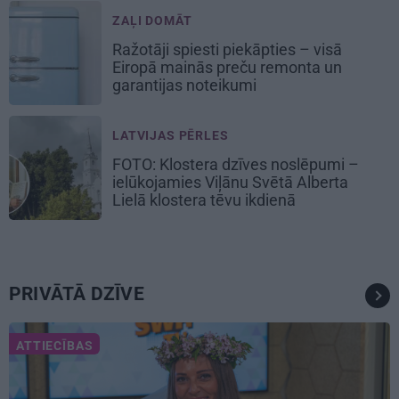
ZAĻI DOMĀT
Ražotāji spiesti piekāpties – visā
Eiropā mainās preču remonta un
garantijas noteikumi
LATVIJAS PĒRLES
FOTO: Klostera dzīves noslēpumi –
ielūkojamies Viļānu Svētā Alberta
Lielā klostera tēvu ikdienā
PRIVĀTĀ DZĪVE
ATTIECĪBAS