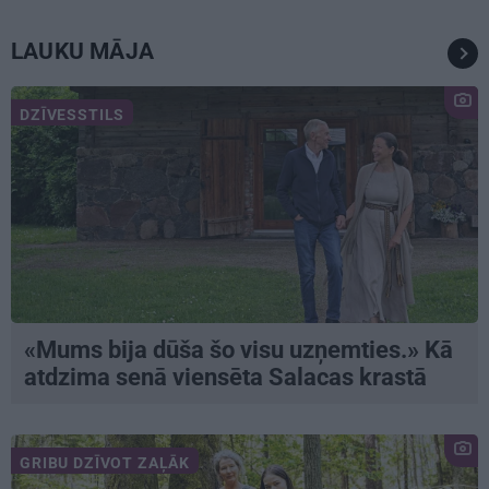
LAUKU MĀJA
DZĪVESSTILS
«Mums bija dūša šo visu uzņemties.» Kā
atdzima senā viensēta Salacas krastā
GRIBU DZĪVOT ZAĻĀK