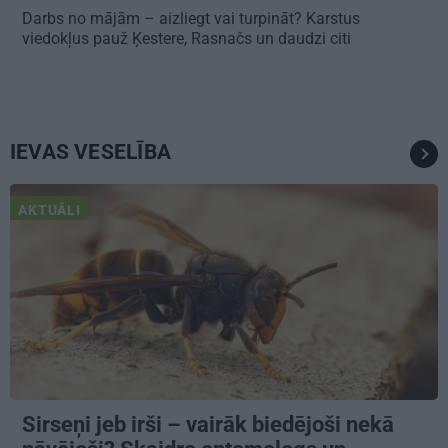
Darbs no mājām – aizliegt vai turpināt? Karstus
viedokļus pauž Ķestere, Rasnačs un daudzi citi
IEVAS VESELĪBA
AKTUĀLI
Sirseņi jeb irši – vairāk biedējoši nekā