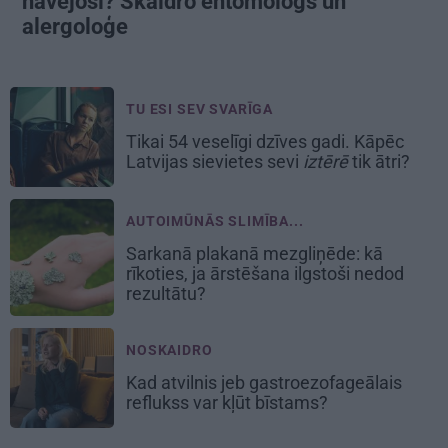
nāvējoši? Skaidro entomologs un
alergoloģe
TU ESI SEV SVARĪGA
Tikai 54 veselīgi dzīves gadi. Kāpēc
Latvijas sievietes sevi
iztērē
tik ātri?
AUTOIMŪNĀS SLIMĪBA...
Sarkanā plakanā mezgliņēde: kā
rīkoties, ja ārstēšana ilgstoši nedod
rezultātu?
NOSKAIDRO
Kad atvilnis jeb gastroezofageālais
reflukss var kļūt bīstams?