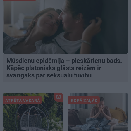
Mūsdienu epidēmija – pieskārienu bads.
Kāpēc platonisks glāsts reizēm ir
svarīgāks par seksuālu tuvību
ATPŪTA VASARĀ
KOPĀ ZAĻĀK