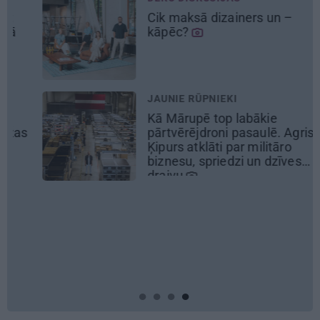
Cik maksā dizainers un –
kāpēc?
JAUNIE RŪPNIEKI
Kā Mārupē top labākie
pārtvērējdroni pasaulē. Agris
Ķipurs atklāti par militāro
biznesu, spriedzi un dzīves
draivu