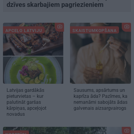
dzīves skarbajiem pagriezieniem
APCEĻO LATVIJU
SKAISTUMKOPŠANA
Latvijas gardākās
Sausums, apsārtums un
pieturvietas – kur
kaprīza āda? Pazīmes, ka
palutināt garšas
nemanāmi sabojāts ādas
kārpiņas, apceļojot
galvenais aizsargvairogs
novadus