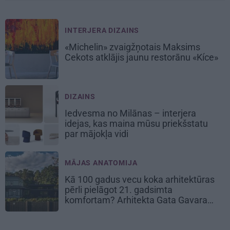
INTERJERA DIZAINS
«Michelin» zvaigžņotais Maksims
Cekots atklājis jaunu restorānu «Kíce»
DIZAINS
Iedvesma no Milānas – interjera
idejas, kas maina mūsu priekšstatu
par mājokļa vidi
MĀJAS ANATOMIJA
Kā 100 gadus vecu koka arhitektūras
pērli pielāgot 21. gadsimta
komfortam? Arhitekta Gata Gavara
pieredze