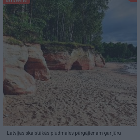
NODERĪGI
Latvijas skaistākās pludmales pārgājienam gar jūru