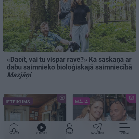
«Dacīt, vai tu vispār ravē?» Kā saskaņā ar
dabu saimnieko bioloģiskajā saimniecībā
Mazjāņi
IETEIKUMS
MĀJA
GALVENĀ
KLAUSIES
IENĀC
PADALĪTIES
VAIRĀK