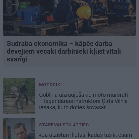
Sudraba ekonomika – kāpēc darba
devējiem vecāki darbinieki kļūst vitāli
svarīgi
MOTOCIKLI
Goblina aizraujošākie moto maršruti
– leģendārais instruktors Ģirts Vilnis
iesaka, kurp doties šovasar
STARPVALSTU ATTIEC...
«Ja atzīstam lietas, kādas tās ir, esam