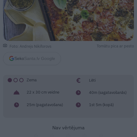
Tomātu pica ar pesto
Foto: Andrejs Nikiforovs
Seko
Santa.lv Google
Zema
Lēti
22 x 30 cm veidne
40m (sagatavošanās)
25m (pagatavošana)
1st 5m (kopā)
Nav vērtējuma