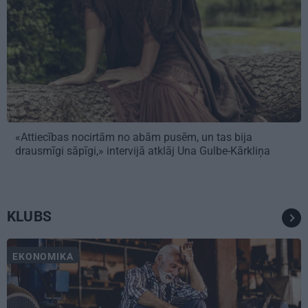
«Attiecības nocirtām no abām pusēm, un tas bija
drausmīgi sāpīgi,» intervijā atklāj Una Gulbe-Kārkliņa
KLUBS
EKONOMIKA