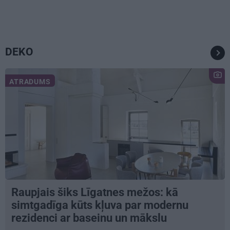
DEKO
ATRADUMS
Raupjais šiks Līgatnes mežos: kā
simtgadīga kūts kļuva par modernu
rezidenci ar baseinu un mākslu