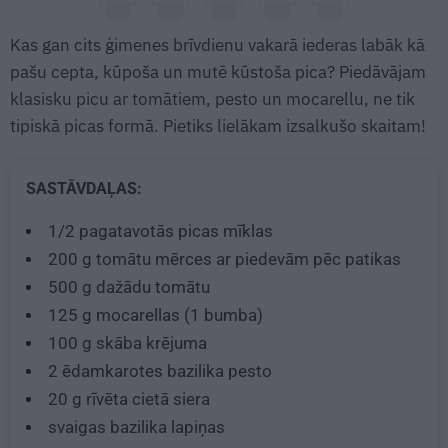
Kas gan cits ģimenes brīvdienu vakarā iederas labāk kā
pašu cepta, kūpoša un mutē kūstoša pica? Piedāvājam
klasisku picu ar tomātiem, pesto un mocarellu, ne tik
tipiskā picas formā. Pietiks lielākam izsalkušo skaitam!
SASTĀVDAĻAS:
1/2
pagatavotās picas mīklas
200 g
tomātu mērces ar piedevām pēc patikas
500 g
dažādu tomātu
125 g
mocarellas (1 bumba)
100 g
skāba krējuma
2 ēdamkarotes
bazilika pesto
20 g
rīvēta cietā siera
svaigas bazilika lapiņas