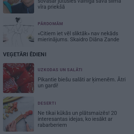
šovasar jutusies vainīga sava slimā
vīra priekšā
PĀRDOMĀM
«Citiem iet vēl sliktāk» nav nekāds
mierinājums. Skaidro Diāna Zande
VEĢETĀRI ĒDIENI
UZKODAS UN SALĀTI
Pikantie
biešu salāti
ar ķimenēm. Ātri
un gardi!
DESERTI
Ne tikai kūkās un plātsmaizēs! 20
interesantas idejas, ko iesākt ar
rabarberiem