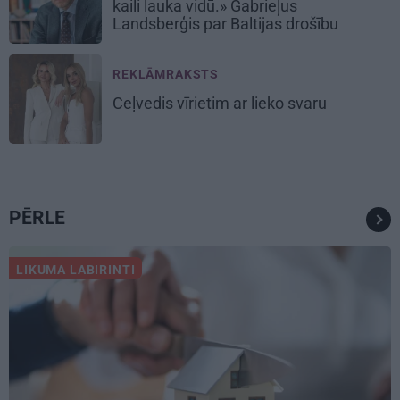
kaili lauka vidū.» Gabrieļus
Landsberģis par Baltijas drošību
REKLĀMRAKSTS
Ceļvedis vīrietim ar lieko svaru
PĒRLE
LIKUMA LABIRINTI