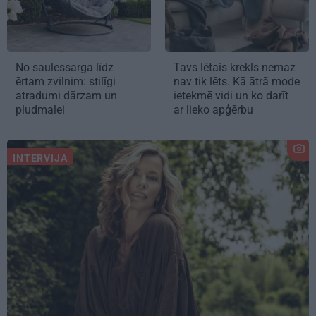
No saulessarga līdz
Tavs lētais krekls nemaz
ērtam zvilnim: stilīgi
nav tik lēts. Kā ātrā mode
atradumi dārzam un
ietekmē vidi un ko darīt
pludmalei
ar lieko apģērbu
INTERVIJA