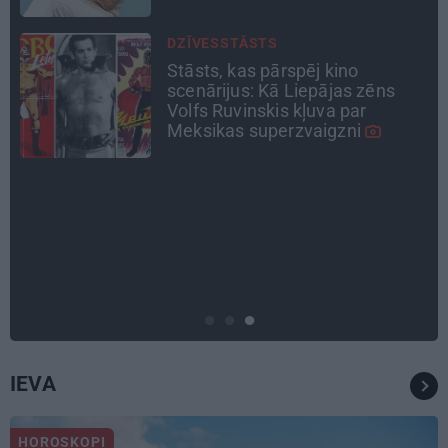
CEĻOJUMA PLĀNS
Draudzeņu ceļojums bez
drāmām: noderīgi padomi
plānošanai un 16 galamērķu
idejas
ATRADUMS
Virziens – jūra: Lauderu
ģimenes bezbēdīgi laiskā miera
osta Pūrciemā
IEVA
HOROSKOPI