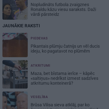
Nopludināts futbola zvaigznes
Ronaldu kāzu viesu saraksts. Daži
vārdi pārsteidz
JAUNĀKIE RAKSTI
PIEDEVAS
Pikantais
plūmju čatnijs
un vēl ducis
ideju, ko pagatavot no plūmēm
ATKRITUMI
Maza, bet bīstama ierīce – kāpēc
«saltiņus» nedrīkst izmest sadzīves
atkritumu konteinerā?
VESELĪBA
Brūsa Vilisa sieva atklāj, par ko