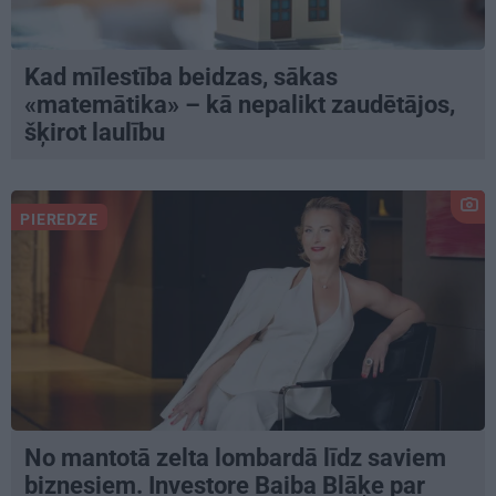
Kad mīlestība beidzas, sākas
«matemātika» – kā nepalikt zaudētājos,
šķirot laulību
PIEREDZE
No mantotā zelta lombardā līdz saviem
biznesiem. Investore Baiba Blāķe par