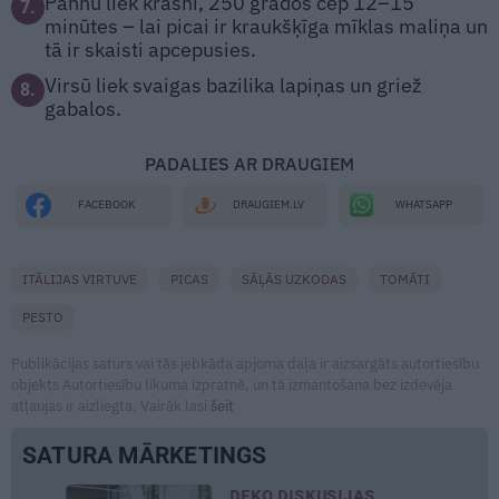
Pannu liek krāsnī, 250 grādos cep 12–15
7.
minūtes – lai picai ir kraukšķīga mīklas maliņa un
tā ir skaisti apcepusies.
Virsū liek svaigas bazilika lapiņas un griež
8.
gabalos.
PADALIES AR DRAUGIEM
WHATSAPP
FACEBOOK
DRAUGIEM.LV
ITĀLIJAS VIRTUVE
PICAS
SĀĻĀS UZKODAS
TOMĀTI
PESTO
Publikācijas saturs vai tās jebkāda apjoma daļa ir aizsargāts autortiesību
objekts Autortiesību likuma izpratnē, un tā izmantošana bez izdevēja
atļaujas ir aizliegta. Vairāk lasi
šeit
SATURA MĀRKETINGS
DEKO DISKUSIJAS