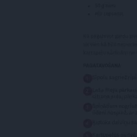
50 g
siera
eļļa cepšanai
Kā pagatavot gardu zivi?
tik vien kā būs nepieci
kartupeļu kārtiņām ne vi
PAGATAVOŠANA
Sīpolu sagriež rip
1.
Laša fileju pārkais
2.
citrona sulu, pār
Spinātiem nogriež 
3.
ūdeni nospiež, ar 
Ķiploka daiviņu sa
4.
Kartupeļus sarīvē 
5.