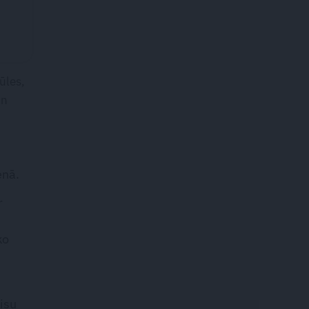
ūles,
un
enā.
r
ko
visu