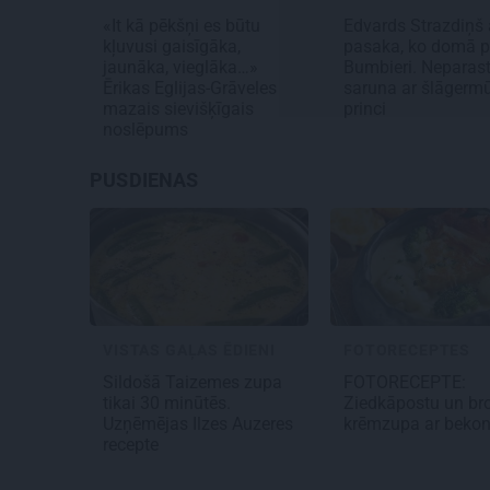
«It kā pēkšņi es būtu
Edvards Strazdiņš a
kļuvusi gaisīgāka,
pasaka, ko domā p
jaunāka, vieglāka…»
Bumbieri. Neparas
Ērikas Eglijas-Grāveles
saruna ar šlāgerm
mazais sievišķīgais
princi
noslēpums
PUSDIENAS
VISTAS GAĻAS ĒDIENI
FOTORECEPTES
Sildošā
Taizemes zupa
FOTORECEPTE:
tikai 30 minūtēs.
Ziedkāpostu un br
Uzņēmējas Ilzes Auzeres
krēmzupa ar beko
recepte