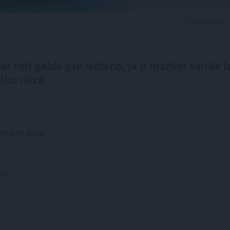
Pārsegtais lasis
ar celt galdā gan ikdienā, ja ir mazliet vairāk l
ētku reizē.
ejas bez ādas
las