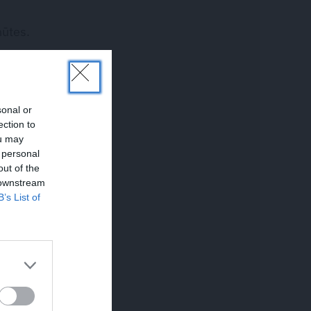
nūtes.
sonal or
ection to
ou may
 personal
out of the
 downstream
B’s List of
a