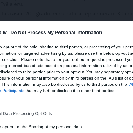
rīvē sieru.
sētā krāsnī, 200 grādu temperatūrā cep apmēram 30 mi
ju gabalos. Tāpat var cept arī citu zivs fileju bez asakām.
.lv -
Do Not Process My Personal Information
EM
to opt-out of the sale, sharing to third parties, or processing of your per
formation for targeted advertising by us, please use the below opt-out s
DRAUGIEM.LV
WHATSAPP
r selection. Please note that after your opt-out request is processed y
eing interest-based ads based on personal information utilized by us or
disclosed to third parties prior to your opt-out. You may separately opt-
losure of your personal information by third parties on the IAB’s list of
. This information may also be disclosed by us to third parties on the
IA
Participants
that may further disclose it to other third parties.
utortiesību objekts Autortiesību likuma izpratnē, un tā izmantošana bez izdevēj
l Data Processing Opt Outs
o opt-out of the Sharing of my personal data.