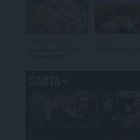
LATVIJAS VIRTUVE
ZUPAS
Garšīgais
burkānu un
Klasiskā
gaļas soļ
zirnīšu
sautējums
INTERVIJA
LEĢENDAS ST