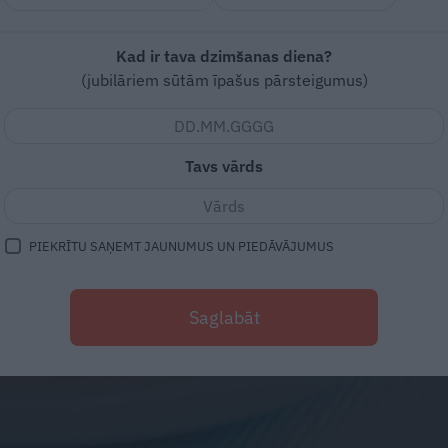
Kad ir tava dzimšanas diena?
(jubilāriem sūtām īpašus pārsteigumus)
Tavs vārds
PIEKRĪTU SAŅEMT JAUNUMUS UN PIEDĀVĀJUMUS
Saglabāt