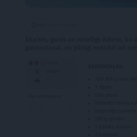
Seko
Santa.lv Google
Skaists, gards un veselīgs ēdiens, ko v
gatavošanai, un pilnīgi noteikti arī sv
Vidēja
SASTĀVDAĻAS:
Vidējas
700- 800 g
laša fil
4
1
sīpols
sāls, pipari
Nav vērtējuma
nedaudz citrona su
mazs diļļu saišķītis
200 g
spinātu
1
ķiploka daiviņa
4
kartupeļi