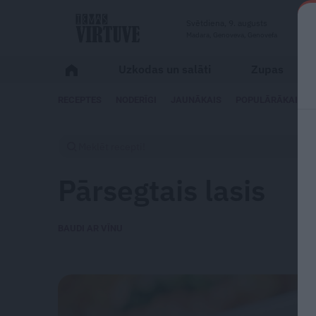
Svētdiena, 9. augusts
Madara, Genoveva, Genovefa
Uzkodas un salāti
Zupas
RECEPTES
NODERĪGI
JAUNĀKAIS
POPULĀRĀKAIS
Pārsegtais lasis
BAUDI AR VĪNU