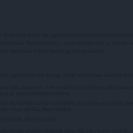
 Šī recepte atklāj, kā pagatavot zivju ēdienu bez lielas piep
ešams laiks. Pārsegtais lasis, cepts cepeškrāsnī, ar spinātu 
en izskatīsies krāšņi, bet arī garšos pasakaini.
iņās, sakarsētā eļļā apcep, ieklāj ietaukotas veidnes dib
a ar sāli, pipariem, liek veidnē virs sīpoliem, pārlaista a
kaisa ar sasmalcinātām dillēm.
kātus, blanšē karstā sālsūdenī, tad pārlej ar aukstu, lie
zaļo masu pārklāj fileju veidnē.
smalcina, pārkaisa pāri.
skaidiņās, pieliek nedaudz sāls, klāj pāri lasim veidnē, 