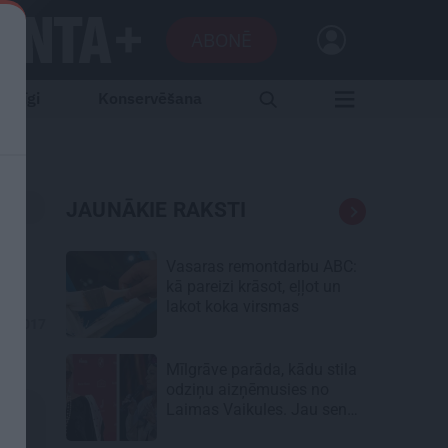
ABONĒ
aršīgi
Konservēšana
JAUNĀKIE RAKSTI
Vasaras remontdarbu ABC:
kā pareizi krāsot, eļļot un
lakot koka virsmas
10.2017
Mīlgrāve parāda, kādu stila
odziņu aizņēmusies no
Laimas Vaikules. Jau sen
tādu gribējusi!