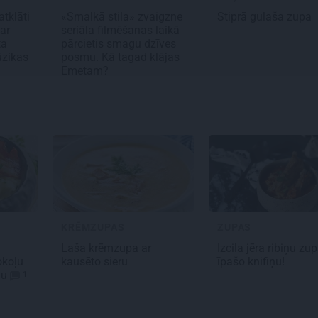
tklāti
«Smalkā stila» zvaigzne
Stiprā
gulaša zupa
ar
seriāla filmēšanas laikā
ta
pārcietis smagu dzīves
ūzikas
posmu. Kā tagad klājas
Emetam?
KRĒMZUPAS
ZUPAS
Laša
krēmzupa
ar
Izcila
jēra ribiņu
zup
okoļu
kausēto sieru
īpašo knifiņu!
nu
1