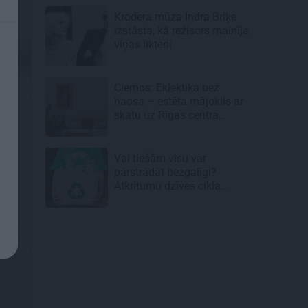
Krodera mūza Indra Briķe
izstāsta, kā režisors mainīja
viņas likteni
Ciemos: Eklektika bez
haosa – estēta mājoklis ar
skatu uz Rīgas centra
jumtiem
Vai tiešām visu var
pārstrādāt bezgalīgi?
Atkritumu dzīves cikla
neredzamā puse