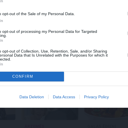
In
o opt-out of the Sale of my Personal Data.
In
REKLĀMRAKSTS
REKLĀMRA
to opt-out of processing my Personal Data for Targeted
ing.
s būvē savu
Pēteris Zālītis: Esmu
Škoda mai
In
rīdis, kad
prāta mākslinieks
noteikumus
enāk māju
pilsētas e
o opt-out of Collection, Use, Retention, Sale, and/or Sharing
Epiq
ersonal Data that Is Unrelated with the Purposes for which it
lected.
In
CONFIRM
Data Deletion
Data Access
Privacy Policy
ĀRZEMĒS
GAĻAS ĒDIENI