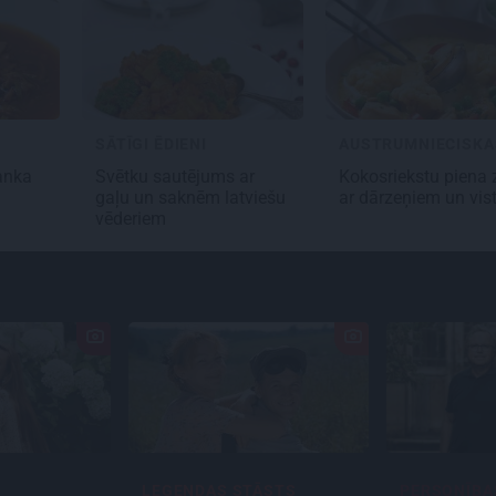
SĀTĪGI ĒDIENI
anka
Svētku sautējums
ar
Kokosriekstu piena
gaļu un saknēm latviešu
ar dārzeņiem un vis
vēderiem
ĀSTS
PERSONĪBAS
INTERVIJA