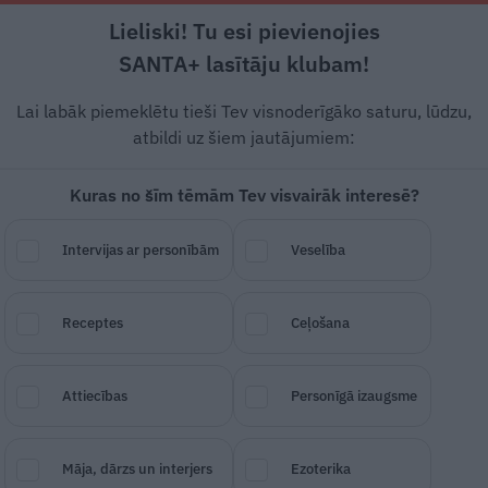
Lieliski! Tu esi pievienojies
Rīga +21°C
Skaidrs, R/DR vējš, 2.6 m/s
SANTA+ lasītāju klubam!
Pamatēdieni
Deserti
Padomi
Ātri un g
Lai labāk piemeklētu tieši Tev visnoderīgāko saturu, lūdzu,
atbildi uz šiem jautājumiem:
Kuras no šīm tēmām Tev visvairāk interesē?
Intervijas ar personībām
Veselība
Receptes
Ceļošana
SAGLABĀ RAKSTU
DALĪTIES
11.
Attiecības
Personīgā izaugsme
Māja, dārzs un interjers
Ezoterika