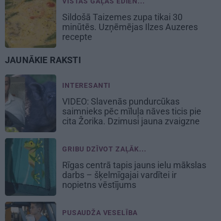
VISTAS GAĻAS ĒDIEN...
Sildošā
Taizemes zupa
tikai 30
minūtēs. Uzņēmējas Ilzes Auzeres
recepte
JAUNĀKIE RAKSTI
INTERESANTI
VIDEO: Slavenās pundurcūkas
saimnieks pēc mīluļa nāves ticis pie
cita Žorika. Dzimusi jauna zvaigzne
GRIBU DZĪVOT ZAĻĀK...
Rīgas centrā tapis jauns ielu mākslas
darbs – šķelmīgajai vardītei ir
nopietns vēstījums
PUSAUDŽA VESELĪBA