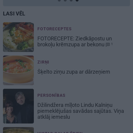
LASI VĒL
FOTORECEPTES
FOTORECEPTE:
Ziedkāpostu un
brokoļu
krēmzupa ar bekonu
1
ZIRŅI
Šķelto zirņu
zupa ar dārzeņiem
PERSONĪBAS
Džilindžera mīļoto Lindu Kalniņu
piemeklējušas savādas sajūtas. Viņa
atklāj iemeslu