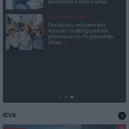
TAVS ĀRSTS
«Manā kabinetā bijusi teju visa
Liepāja.» Ārste Ingrīda
Gardovska par vairāk nekā 50
gadiem medicīnā
PERSONĪBAS
Noklusētās dzimtas saites,
attiecības ar brāli un 7. bērns kā
brīnums: atklāta saruna ar Andri
Raču
IEVA