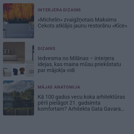
INTERJERA DIZAINS
«Michelin» zvaigžņotais Maksims
Cekots atklājis jaunu restorānu «Kíce»
DIZAINS
Iedvesma no Milānas – interjera
idejas, kas maina mūsu priekšstatu
par mājokļa vidi
MĀJAS ANATOMIJA
Kā 100 gadus vecu koka arhitektūras
pērli pielāgot 21. gadsimta
komfortam? Arhitekta Gata Gavara
pieredze