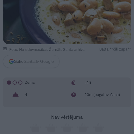
Baltā **čili zupa**
Foto: No izdevniecības Žurnāls Santa arhīva
Seko
Santa.lv Google
Zema
Lēti
4
20m (pagatavošana)
Nav vērtējuma