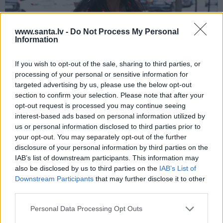
www.santa.lv -
Do Not Process My Personal
Information
Repšes bijusī sieva pucējas kā jauna
If you wish to opt-out of the sale, sharing to third parties, or
processing of your personal or sensitive information for
meitene un atklāj sava lieliskā auguma
targeted advertising by us, please use the below opt-out
noslēpumu
section to confirm your selection. Please note that after your
opt-out request is processed you may continue seeing
interest-based ads based on personal information utilized by
us or personal information disclosed to third parties prior to
VESELĪBA
your opt-out. You may separately opt-out of the further
disclosure of your personal information by third parties on the
IAB’s list of downstream participants. This information may
also be disclosed by us to third parties on the
IAB’s List of
Downstream Participants
that may further disclose it to other
third parties.
Personal Data Processing Opt Outs