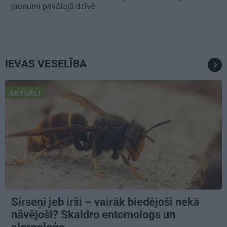
jaunumi privātajā dzīvē
IEVAS VESELĪBA
AKTUĀLI
Sirseņi jeb irši – vairāk biedējoši nekā
nāvējoši? Skaidro entomologs un