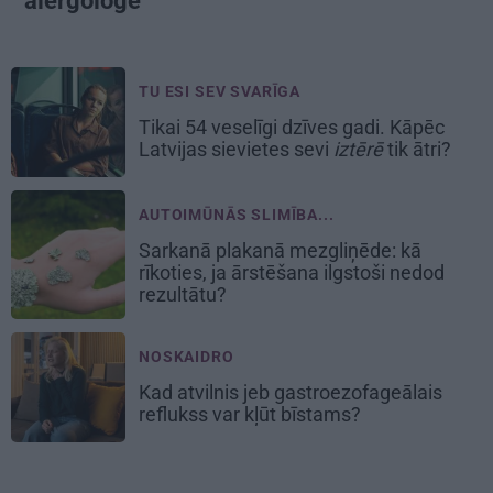
alergoloģe
TU ESI SEV SVARĪGA
Tikai 54 veselīgi dzīves gadi. Kāpēc
Latvijas sievietes sevi
iztērē
tik ātri?
AUTOIMŪNĀS SLIMĪBA...
Sarkanā plakanā mezgliņēde: kā
rīkoties, ja ārstēšana ilgstoši nedod
rezultātu?
NOSKAIDRO
Kad atvilnis jeb gastroezofageālais
reflukss var kļūt bīstams?