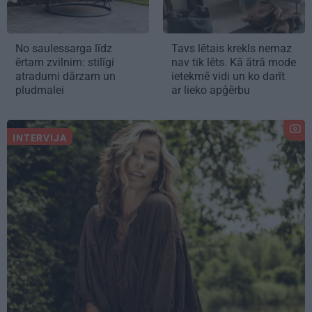
No saulessarga līdz
Tavs lētais krekls nemaz
ērtam zvilnim: stilīgi
nav tik lēts. Kā ātrā mode
atradumi dārzam un
ietekmē vidi un ko darīt
pludmalei
ar lieko apģērbu
INTERVIJA