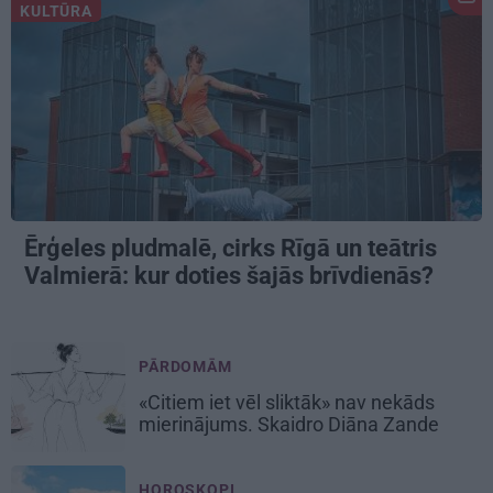
KULTŪRA
Ērģeles pludmalē, cirks Rīgā un teātris
Valmierā: kur doties šajās brīvdienās?
PĀRDOMĀM
«Citiem iet vēl sliktāk» nav nekāds
mierinājums. Skaidro Diāna Zande
HOROSKOPI