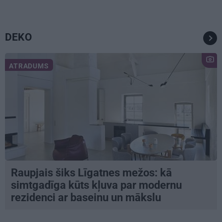
DEKO
ATRADUMS
Raupjais šiks Līgatnes mežos: kā
simtgadīga kūts kļuva par modernu
rezidenci ar baseinu un mākslu