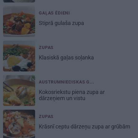
GAĻAS ĒDIENI
Stiprā
gulaša zupa
ZUPAS
Klasiskā
gaļas soļanka
AUSTRUMNIECISKAS G...
Kokosriekstu piena
zupa ar
dārzeņiem un vistu
ZUPAS
Krāsnī ceptu
dārzeņu zupa
ar grūbām