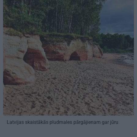
Latvijas skaistākās pludmales pārgājienam gar jūru