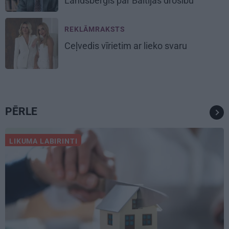
Landsberģis par Baltijas drošību
REKLĀMRAKSTS
Ceļvedis vīrietim ar lieko svaru
PĒRLE
LIKUMA LABIRINTI