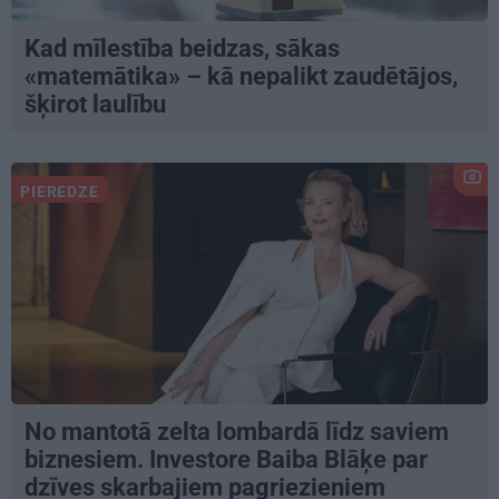
Kad mīlestība beidzas, sākas
«matemātika» – kā nepalikt zaudētājos,
šķirot laulību
PIEREDZE
No mantotā zelta lombardā līdz saviem
biznesiem. Investore Baiba Blāķe par
dzīves skarbajiem pagriezieniem