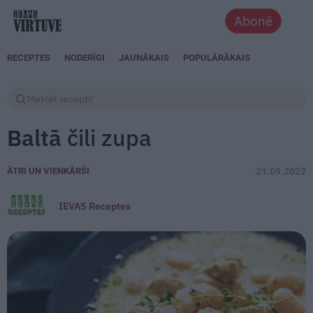
Abonē
RECEPTES
NODERĪGI
JAUNĀKAIS
POPULĀRĀKAIS
Baltā
čili zupa
ĀTRI UN VIENKĀRŠI
21.09.2022
IEVAS Receptes