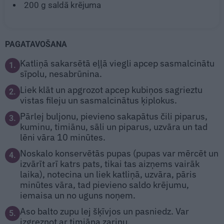
200 g
saldā krējuma
PAGATAVOŠANA
Katliņā sakarsētā eļļā viegli apcep sasmalcinātu
1.
sīpolu, nesabrūnina.
Liek klāt un apgrozot apcep kubiņos sagrieztu
2.
vistas fileju un sasmalcinātus ķiplokus.
Pārlej buljonu, pievieno sakapātus čili piparus,
3.
kuminu, timiānu, sāli un piparus, uzvāra un tad
lēni vāra 10 minūtes.
Noskalo konservētās pupas (pupas var mērcēt un
4.
izvārīt arī katrs pats, tikai tas aizņems vairāk
laika), notecina un liek katliņā, uzvāra, pāris
minūtes vāra, tad pievieno saldo krējumu,
iemaisa un no uguns noņem.
Aso balto zupu lej šķīvjos un pasniedz. Var
5.
izgreznot ar timiāna zariņu.