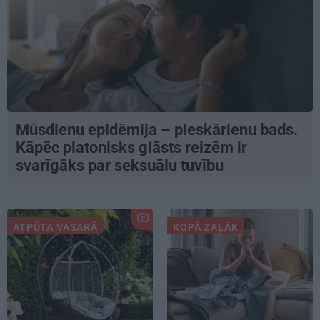
Mūsdienu epidēmija – pieskārienu bads.
Kāpēc platonisks glāsts reizēm ir
svarīgāks par seksuālu tuvību
ATPŪTA VASARĀ
KOPĀ ZAĻĀK