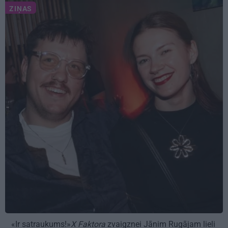
ZIŅAS
«Ir satraukums!»
X Faktora
zvaigznei Jānim Rugājam lieli