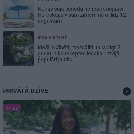
Nekas šajā periodā nenotiek nejauši.
Horoskops visām zīmēm no 6. līdz 12.
augustam
IEVA VIRTUVĒ
Ideāli skābēti, mazsālīti un svaigi: 7
gurķu laika receptes iesaka Latvijā
populāri ļaudis
PRIVĀTĀ DZĪVE
STILS