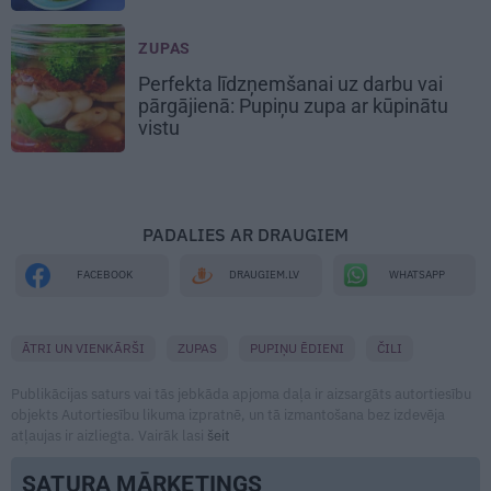
ZUPAS
Perfekta līdzņemšanai uz darbu vai
pārgājienā:
Pupiņu zupa
ar kūpinātu
vistu
PADALIES AR DRAUGIEM
WHATSAPP
FACEBOOK
DRAUGIEM.LV
ĀTRI UN VIENKĀRŠI
ZUPAS
PUPIŅU ĒDIENI
ČILI
Publikācijas saturs vai tās jebkāda apjoma daļa ir aizsargāts autortiesību
objekts Autortiesību likuma izpratnē, un tā izmantošana bez izdevēja
atļaujas ir aizliegta. Vairāk lasi
šeit
SATURA MĀRKETINGS