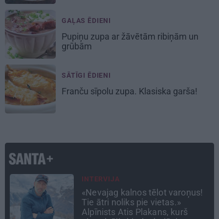
GAĻAS ĒDIENI
Pupiņu zupa
ar žāvētām ribiņām un
grūbām
SĀTĪGI ĒDIENI
Franču
sīpolu zupa
. Klasiska garša!
ATTIECĪBAS
Ko darīt, ja esi kopā ar
pieauguša vīrieša ķermenī
noslēpušos puišeli?