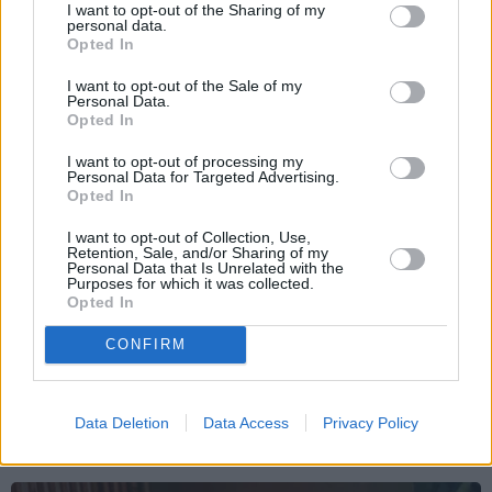
I want to opt-out of the Sharing of my
Brūsa Vilisa sieva atklāj, par ko šovasar
personal data.
Opted In
jutusies vainīga sava slimā vīra priekšā
I want to opt-out of the Sale of my
Personal Data.
Opted In
ZIŅAS
ATTIECĪBAS
I want to opt-out of processing my
Personal Data for Targeted Advertising.
Opted In
I want to opt-out of Collection, Use,
Retention, Sale, and/or Sharing of my
Personal Data that Is Unrelated with the
Purposes for which it was collected.
Opted In
CONFIRM
Slavenā
Tutas lietu
Radio dīva Ieva Dzene
aktrise Liene Sebre atklāj
neparastā veidā meklē
vienkāršu veidu, kā
sev vīru
Data Deletion
Data Access
Privacy Policy
iedarbināt vielmaiņu