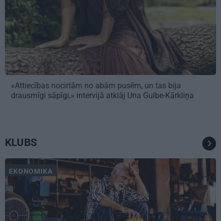
«Attiecības nocirtām no abām pusēm, un tas bija
drausmīgi sāpīgi,» intervijā atklāj Una Gulbe-Kārkliņa
KLUBS
EKONOMIKA