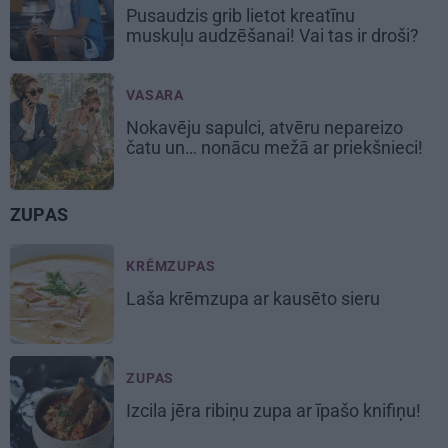
Pusaudzis grib lietot kreatīnu
muskuļu audzēšanai! Vai tas ir droši?
VASARA
Nokavēju sapulci, atvēru nepareizo
čatu un… nonācu mežā ar priekšnieci!
ZUPAS
KRĒMZUPAS
Laša
krēmzupa
ar kausēto sieru
ZUPAS
Izcila
jēra ribiņu
zupa ar īpašo knifiņu!