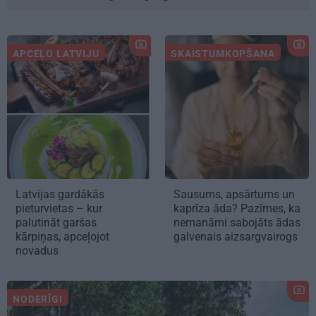
APCEĻO LATVIJU
SKAISTUMKOPŠANA
Latvijas gardākās
Sausums, apsārtums un
pieturvietas – kur
kaprīza āda? Pazīmes, ka
palutināt garšas
nemanāmi sabojāts ādas
kārpiņas, apceļojot
galvenais aizsargvairogs
novadus
NODERĪGI