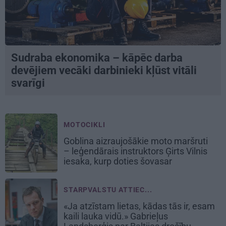
Sudraba ekonomika – kāpēc darba
devējiem vecāki darbinieki kļūst vitāli
svarīgi
MOTOCIKLI
Goblina aizraujošākie moto maršruti
– leģendārais instruktors Ģirts Vilnis
iesaka, kurp doties šovasar
STARPVALSTU ATTIEC...
«Ja atzīstam lietas, kādas tās ir, esam
kaili lauka vidū.» Gabrieļus