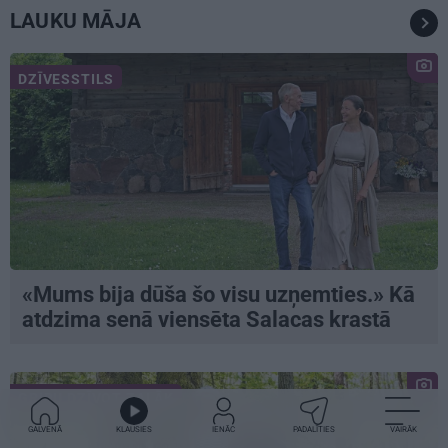
LAUKU MĀJA
DZĪVESSTILS
«Mums bija dūša šo visu uzņemties.» Kā
atdzima senā viensēta Salacas krastā
GRIBU DZĪVOT ZAĻĀK
GALVENĀ
KLAUSIES
IENĀC
PADALĪTIES
VAIRĀK