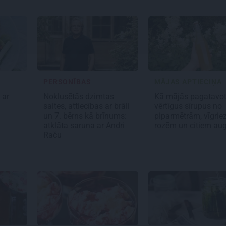
PERSONĪBAS
MĀJAS APTIECIŅA
i
ar
Noklusētās dzimtas
Kā mājās pagatavo
saites, attiecības ar brāli
vērtīgus sīrupus no
un 7. bērns kā brīnums:
piparmētrām, vīgrie
atklāta saruna ar Andri
rozēm un citiem a
Raču