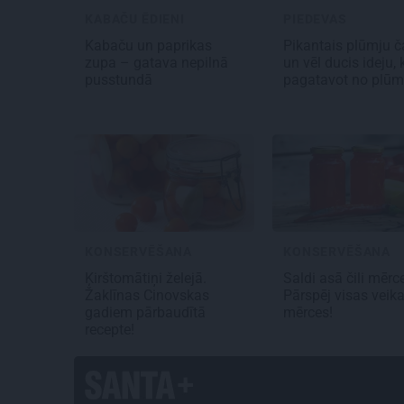
KABAČU ĒDIENI
PIEDEVAS
Kabaču un paprikas
Pikantais
plūmju č
zupa
– gatava nepilnā
un vēl ducis ideju, 
pusstundā
pagatavot no pl
KONSERVĒŠANA
KONSERVĒŠANA
Ķirštomātiņi
želejā.
Saldi asā
čili mērc
Žaklīnas Cinovskas
Pārspēj visas veika
gadiem pārbaudītā
mērces!
recepte!