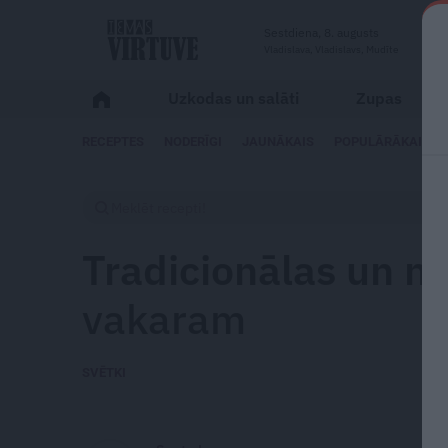
Sestdiena, 8. augusts
Vladislava, Vladislavs, Mudīte
Uzkodas un salāti
Zupas
RECEPTES
NODERĪGI
JAUNĀKAIS
POPULĀRĀKAIS
Tradicionālas un 
vakaram
SVĒTKI