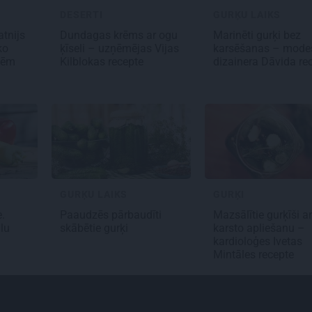
DESERTI
GURĶU LAIKS
atnijs
Dundagas
krēms ar ogu
Marinēti gurķi bez
ko
ķīseli
– uzņēmējas Vijas
karsēšanas – mode
ūmēm
Kilblokas recepte
dizainera Dāvida re
GURĶU LAIKS
GURĶI
e
.
Paaudzēs pārbaudīti
Mazsālītie gurķīši ar
lu
skābētie gurķi
karsto apliešanu –
kardioloģes Ivetas
Mintāles recepte