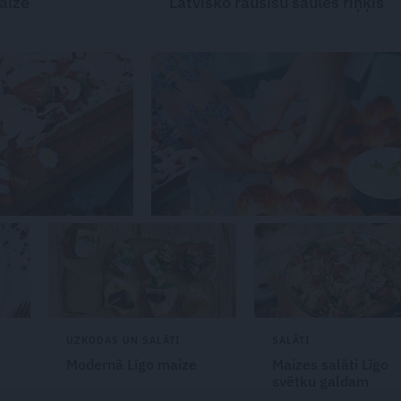
aize
Latvisko rausīšu
saules riņķis
UZKODAS UN SALĀTI
SALĀTI
Modernā Līgo maize
Maizes salāti
Līgo
svētku galdam