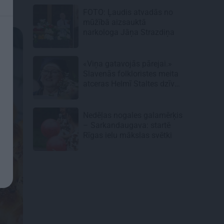
FOTO: Ļaudis atvadās no
mūžībā aizsauktā
narkologa Jāņa Strazdiņa
«Viņa gatavojās pārejai.»
Slavenās folkloristes meita
atceras Helmī Staltes dzīves
izskaņu
Nedēļas nogales galamērķis
– Sarkandaugava: startē
Rīgas ielu mākslas svētki