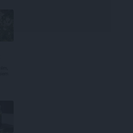
t
zēm,
ugiem