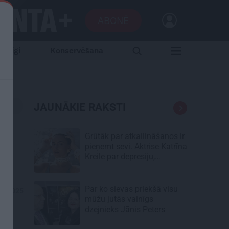
ABONĒ
aršīgi
Konservēšana
JAUNĀKIE RAKSTI
Grūtāk par atkailināšanos ir
pieņemt sevi. Aktrise Katrīna
Kreile par depresiju,
mobingu un ceļu līdz
lielajām lomām
Par ko sievas priekšā visu
06.2025
mūžu jutās vainīgs
dzejnieks Jānis Peters