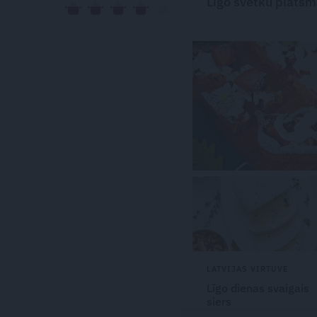
Līgo svētku
plātsm
LATVIJAS VIRTUVE
Līgo dienas svaigais
siers