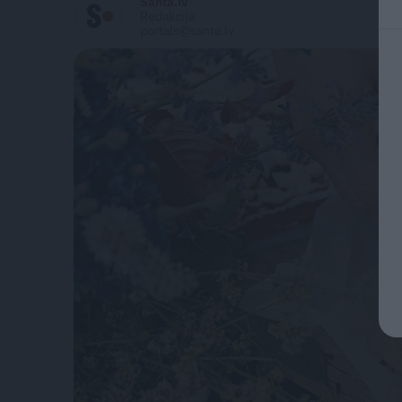
Santa.lv
Redakcija
portals@santa.lv