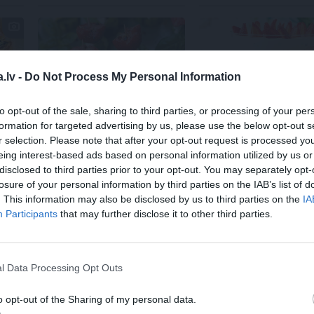
.lv -
Do Not Process My Personal Information
ĀTRĀS UZKODAS
ŽELEJAS
to opt-out of the sale, sharing to third parties, or processing of your per
formation for targeted advertising by us, please use the below opt-out s
Gurķa – zemeņu uzkodas
Pēcjāņu rīta
želeja
r selection. Please note that after your opt-out request is processed y
dā!
eing interest-based ads based on personal information utilized by us or
disclosed to third parties prior to your opt-out. You may separately opt-
losure of your personal information by third parties on the IAB’s list of
EM
. This information may also be disclosed by us to third parties on the
IA
Participants
that may further disclose it to other third parties.
DRAUGIEM.LV
WHATSAPP
l Data Processing Opt Outs
ODAS
RECEPTES
IDEJA
SIERS
ZEMENES
PLĀTSMAIZES
o opt-out of the Sharing of my personal data.