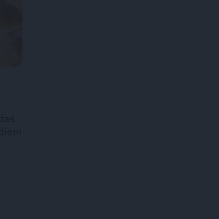
ādas
rdiem