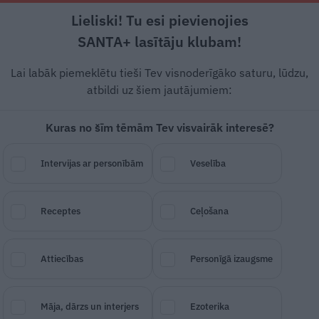
Lieliski! Tu esi pievienojies
Rīga +16°C
Daļēji apmācies, DR vējš, 1.79 m/s
SANTA+ lasītāju klubam!
Pamatēdieni
Deserti
Padomi
Ātri un g
Lai labāk piemeklētu tieši Tev visnoderīgāko saturu, lūdzu,
atbildi uz šiem jautājumiem:
Kuras no šīm tēmām Tev visvairāk interesē?
Intervijas ar personībām
Veselība
neparastas uzkodas
Līgo
Receptes
Ceļošana
Attiecības
Personīgā izaugsme
SAGLABĀ RAKSTU
DALĪTIES
17.
Māja, dārzs un interjers
Ezoterika