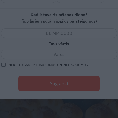
Kad ir tava dzimšanas diena?
(jubilāriem sūtām īpašus pārsteigumus)
Tavs vārds
PIEKRĪTU SAŅEMT JAUNUMUS UN PIEDĀVĀJUMUS
Saglabāt