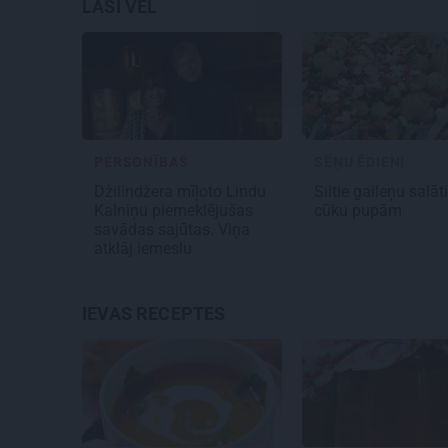
LASI VĒL
PERSONĪBAS
SĒŅU ĒDIENI
Džilindžera mīļoto Lindu
Siltie gaileņu salāt
Kalniņu piemeklējušas
cūku pupām
savādas sajūtas. Viņa
atklāj iemeslu
IEVAS RECEPTES