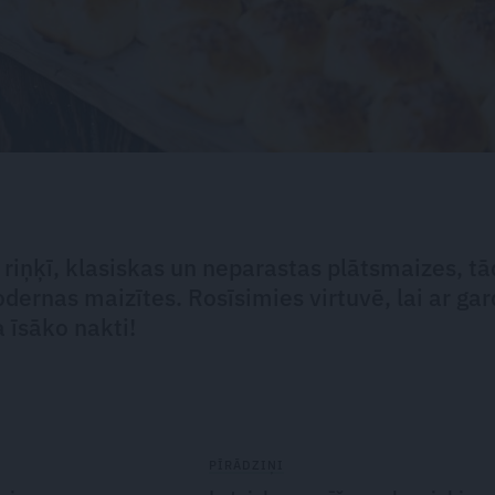
 riņķī, klasiskas un neparastas plātsmaizes, t
odernas maizītes. Rosīsimies virtuvē, lai ar ga
 īsāko nakti!
PĪRĀDZIŅI