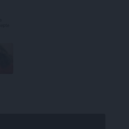
s
cepte