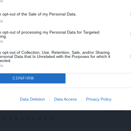
In
utortiesību objekts Autortiesību likuma izpratnē, un tā izmantošana bez izdevēj
o opt-out of the Sale of my Personal Data.
In
to opt-out of processing my Personal Data for Targeted
ing.
In
o opt-out of Collection, Use, Retention, Sale, and/or Sharing
ersonal Data that Is Unrelated with the Purposes for which it
lected.
In
CONFIRM
JAS
REKLĀMRAKSTS
REKLĀMRA
zainers un
Daugaviņš par
Pieaugušo
mīlestību pret
diena Rīgā,
Mercedes
un
kosmisko
atmiņā pa
Data Deletion
Data Access
Privacy Policy
jaunā elektroauto
svinībām
pieredzi