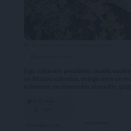
Foto: No izdevniecības SIA Žurnāls Santa arhīva
Seko
Santa.lv Google
Līgo vakaram piestāvēs rausīši saules
un šitādas uzkodas, svaigs siers un m
ēdieniem un dziesmām aizvadītu gada
Zema
Lēti
PLĀTSMAIZE
5
vērtējums (
4
)