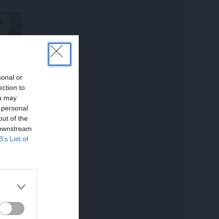
sonal or
ection to
ou may
 personal
out of the
 downstream
B’s List of