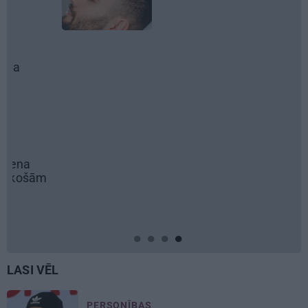
biznesu, spr
draivu
REKLĀMRAKS
Škoda maina
noteikumus: 
elektroauto
REKLĀMRAKS
Kāpēc tieši t
laiks doties
Ziedu festiv
LASI VĒL
PERSONĪBAS