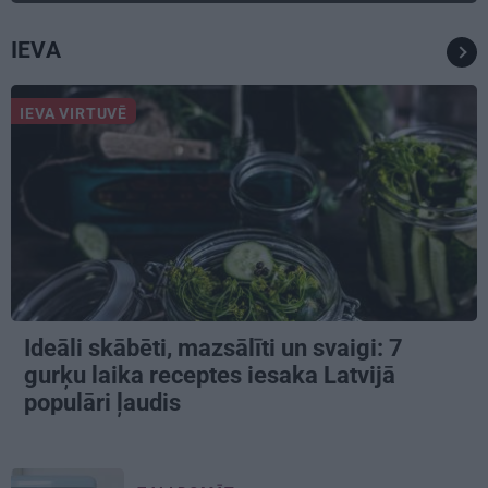
IEVA
IEVA VIRTUVĒ
Ideāli skābēti, mazsālīti un svaigi: 7
gurķu laika receptes iesaka Latvijā
populāri ļaudis