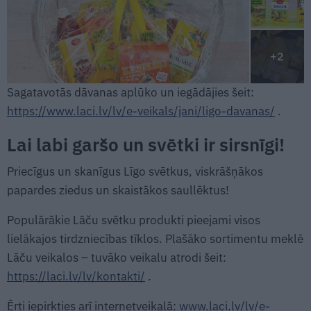
+2
Sagatavotās dāvanas aplūko un iegādājies šeit:
https://www.laci.lv/lv/e-veikals/jani/ligo-davanas/
.
Lai labi garšo un svētki ir sirsnīgi!
Priecīgus un skanīgus Līgo svētkus, viskrāšņākos
papardes ziedus un skaistākos saullēktus!
Populārākie Lāču svētku produkti pieejami visos
lielākajos tirdzniecības tīklos. Plašāko sortimentu meklē
Lāču veikalos – tuvāko veikalu atrodi šeit:
https://laci.lv/lv/kontakti/
.
Ērti iepirkties arī internetveikalā:
www.laci.lv/lv/e-