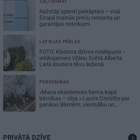
ZAĻI DOMĀT
Ražotāji spiesti piekāpties – visā
Eiropā mainās preču remonta un
garantijas noteikumi
LATVIJAS PĒRLES
FOTO: Klostera dzīves noslēpumi –
ielūkojamies Viļānu Svētā Alberta
Lielā klostera tēvu ikdienā
PERSONĪBAS
«Mana eksistences forma kopš
bērnības – cīņa.» Lauris Dzelzītis par
panikas lēkmēm, vientulību un
atgriešanos teātrī
PRIVĀTĀ DZĪVE