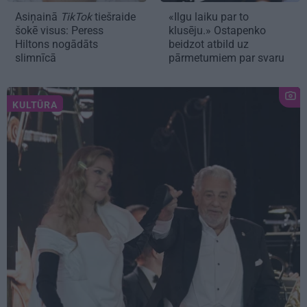
Asiņainā
TikTok
tiešraide
«Ilgu laiku par to
šokē visus: Peress
klusēju.» Ostapenko
Hiltons nogādāts
beidzot atbild uz
slimnīcā
pārmetumiem par svaru
KULTŪRA