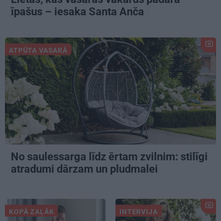
īpašus – iesaka Santa Anča
ATPŪTA VASARĀ
No saulessarga līdz ērtam zvilnim: stilīgi
atradumi dārzam un pludmalei
KOPĀ ZAĻĀK
INTERVIJA