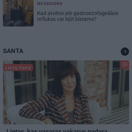
NOSKAIDRO
Kad atvilnis jeb gastroezofageālais
reflukss var kļūt bīstams?
SANTA
LIETU TOPS
Lietas, kas vasaras vakarus padara