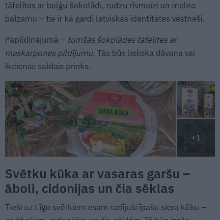
tāfelītes ar beļģu šokolādi, rudzu rīvmaizi un melno
balzamu – tie ir kā gardi latviskās identitātes vēstneši.
Papildinājumā –
tumšās šokolādes tāfelītes ar
maskarpones pildījumu
. Tās būs lieliska dāvana vai
ikdienas saldais prieks.
+1
Svētku kūka ar vasaras garšu –
āboli, cidonijas un čia sēklas
Tieši uz Līgo svētkiem esam radījuši īpašu siera kūku –