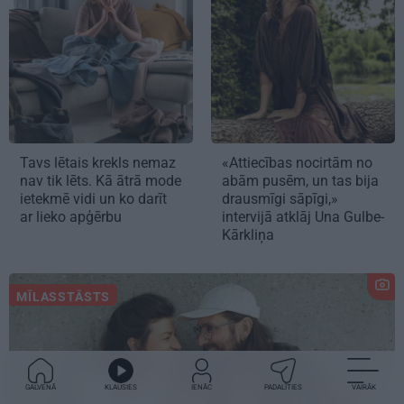
Tavs lētais krekls nemaz
«Attiecības nocirtām no
nav tik lēts. Kā ātrā mode
abām pusēm, un tas bija
ietekmē vidi un ko darīt
drausmīgi sāpīgi,»
ar lieko apģērbu
intervijā atklāj Una Gulbe-
Kārkliņa
MĪLASSTĀSTS
GALVENĀ
KLAUSIES
IENĀC
PADALĪTIES
VAIRĀK