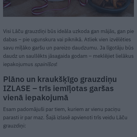
Visi Lāču grauzdiņi būs ideāla uzkoda gan mājās, gan pie
dabas – pie ugunskura vai piknikā. Atliek vien izvēlēties
savu mīļāko garšu un pareizo daudzumu. Ja līgotāju būs
daudz un saullēkts jāsagaida godam – meklējiet lielākus
iepakojumus
spainīšos
!
Plāno un kraukšķīgo grauzdiņu
IZLASE – trīs iemīļotas garšas
vienā iepakojumā
Esam padomājuši par tiem, kuriem ar vienu paciņu
parasti ir par maz. Šajā izlasē apvienoti trīs veidu Lāču
grauzdiņi: