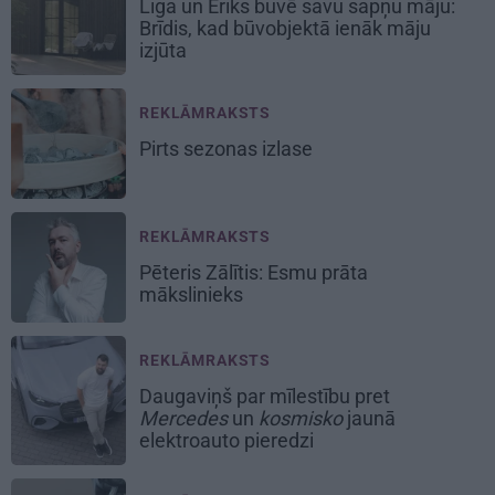
Līga un Ēriks būvē savu sapņu māju:
Brīdis, kad būvobjektā ienāk māju
izjūta
REKLĀMRAKSTS
Pirts sezonas izlase
REKLĀMRAKSTS
Pēteris Zālītis: Esmu prāta
mākslinieks
REKLĀMRAKSTS
Daugaviņš par mīlestību pret
Mercedes
un
kosmisko
jaunā
elektroauto pieredzi