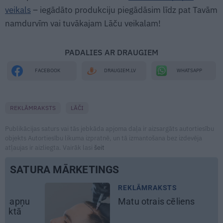
veikals
– iegādāto produkciju piegādāsim līdz pat Tavām
namdurvīm vai tuvākajam Lāču veikalam!
PADALIES AR DRAUGIEM
WHATSAPP
FACEBOOK
DRAUGIEM.LV
REKLĀMRAKSTS
LĀČI
Publikācijas saturs vai tās jebkāda apjoma daļa ir aizsargāts autortiesību
objekts Autortiesību likuma izpratnē, un tā izmantošana bez izdevēja
atļaujas ir aizliegta. Vairāk lasi
šeit
SATURA MĀRKETINGS
AKSTS
JAUNIE RŪPNI
ais cēliens
Kā Mārupē t
pārtvērējdro
Ķipurs atklāt