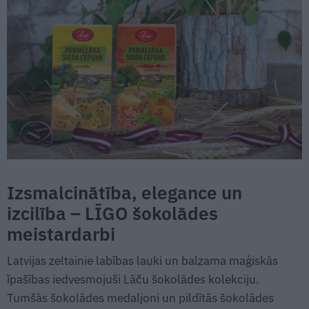
Izsmalcinātība, elegance un
izcilība – LĪGO šokolādes
meistardarbi
Latvijas zeltainie labības lauki un balzama maģiskās
īpašības iedvesmojuši Lāču šokolādes kolekciju.
Tumšās šokolādes medaljoni un pildītās šokolādes