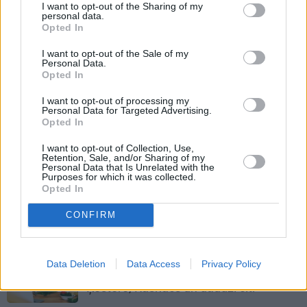
I want to opt-out of the Sharing of my
personal data.
JAUNĀKIE RAKSTI
Opted In
I want to opt-out of the Sale of my
HOROSKOPI
Personal Data.
Opted In
Nekas šajā periodā nenotiek nejauši.
Horoskops visām zīmēm no 6. līdz 12.
I want to opt-out of processing my
augustam
Personal Data for Targeted Advertising.
Opted In
I want to opt-out of Collection, Use,
PERSONĪBAS
Retention, Sale, and/or Sharing of my
Personal Data that Is Unrelated with the
Džilindžera mīļoto Lindu Kalniņu
Purposes for which it was collected.
piemeklējušas savādas sajūtas. Viņa
Opted In
atklāj iemeslu
CONFIRM
VIEDOKLIS
Darbs no mājām – aizliegt vai
Data Deletion
Data Access
Privacy Policy
turpināt? Karstus viedokļus pauž
Ķestere, Rasnačs un daudzi citi