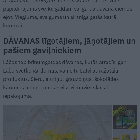
ar āboliem, cidonijām un čia sēklām
. Tā būs izcils
papildinājums svētku galdam vai garda dāvana ciemos
ejot. Vieglums, svaigums un sirsnīga garša katrā
kumosā.
DĀVANAS līgotājiem, jāņotājiem un
pašiem gaviļniekiem
Lāčos top brīnumgardas dāvanas, kurās atradīsi gan
Lāču svētku gardumus, gan citu Latvijas ražotāju
produktus. Sieru, alutiņu, grauzdiņus, šokolādes
kārumus un cepumus – viss vienuviet skaistā
iepakojumā.