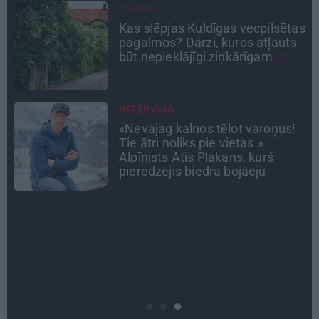
PSIHOLOĢIJA
as
Mūsdienu epidēmija –
pieskārienu bads. Kāpēc
platonisks glāsts reizēm ir
svarīgāks par seksuālu tuvību
ATRADUMS
Virziens – jūra: Lauderu
ģimenes bezbēdīgi laiskā miera
osta Pūrciemā
DZĪVESSTĀSTS
Stāsts, kas pārspēj kino
scenārijus: Kā Liepājas zēns
Volfs Ruvinskis kļuva par
Meksikas superzvaigzni