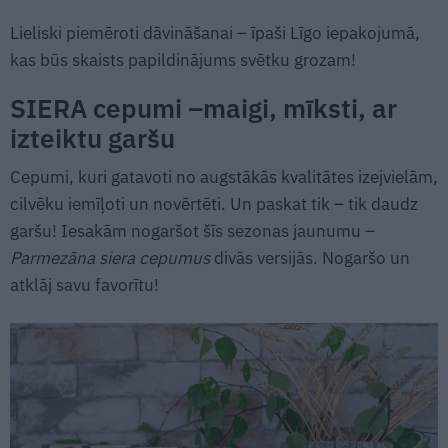
Lieliski piemēroti dāvināšanai – īpaši Līgo iepakojumā,
kas būs skaists papildinājums svētku grozam!
SIERA cepumi –maigi, mīksti, ar
izteiktu garšu
Cepumi, kuri gatavoti no augstākās kvalitātes izejvielām,
cilvēku iemīļoti un novērtēti. Un paskat tik – tik daudz
garšu! Iesakām nogaršot šīs sezonas jaunumu –
Parmezāna siera cepumus
divās versijās. Nogaršo un
atklāj savu favorītu!