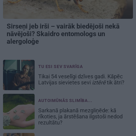
Sirseņi jeb irši – vairāk biedējoši nekā
nāvējoši? Skaidro entomologs un
alergoloģe
TU ESI SEV SVARĪGA
Tikai 54 veselīgi dzīves gadi. Kāpēc
Latvijas sievietes sevi
iztērē
tik ātri?
AUTOIMŪNĀS SLIMĪBA...
Sarkanā plakanā mezgliņēde: kā
rīkoties, ja ārstēšana ilgstoši nedod
rezultātu?