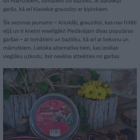
un mārrutkiem, tomātiem un baziliku, ar barbekjū
garšu, kā arī klasiskie grauzdiņi ar ķiplokiem.
Šīs sezonas jaunums –
Kriukšķi
, grauzdiņi, kas nav fritēti
eļļā un ir krietni veselīgāki! Piedāvājam divas populāras
garšas – ar tomātiem un baziliku, kā arī ar bekonu un
mārrutkiem. Lieliska alternatīva tiem, kas izvēlas
vieglāku uzkodu, bet nevēlas atteikties no garšas.