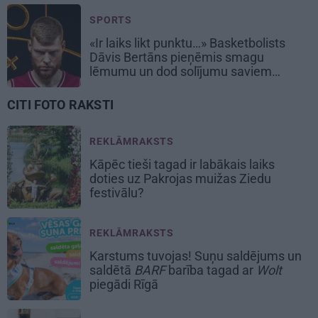
SPORTS
«Ir laiks likt punktu…» Basketbolists
Dāvis Bertāns pieņēmis smagu
lēmumu un dod solījumu saviem
biedriem
CITI FOTO RAKSTI
REKLĀMRAKSTS
Kāpēc tieši tagad ir labākais laiks
doties uz Pakrojas muižas Ziedu
festivālu?
REKLĀMRAKSTS
Karstums tuvojas! Suņu saldējums un
saldētā
BARF
barība tagad ar
Wolt
piegādi Rīgā