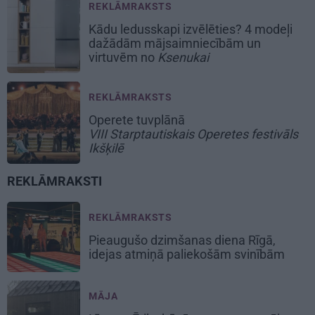
REKLĀMRAKSTS
Kādu ledusskapi izvēlēties? 4 modeļi
dažādām mājsaimniecībām un
virtuvēm no
Ksenukai
REKLĀMRAKSTS
Operete tuvplānā
VIII Starptautiskais Operetes festivāls
Ikšķilē
REKLĀMRAKSTI
REKLĀMRAKSTS
Pieaugušo dzimšanas diena Rīgā,
idejas atmiņā paliekošām svinībām
MĀJA