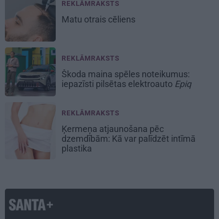
REKLĀMRAKSTS
Matu otrais cēliens
REKLĀMRAKSTS
Škoda maina spēles noteikumus:
iepazīsti pilsētas elektroauto
Epiq
REKLĀMRAKSTS
Ķermeņa atjaunošana pēc
dzemdībām: Kā var palīdzēt intīmā
plastika