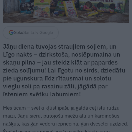
Seko
Santa.lv Google
Jāņu diena tuvojas straujiem soļiem, un
Līgo nakts – dzirkstoša, noslēpumaina un
skaņu pilna – jau steidz klāt ar papardes
zieda solījumu! Lai līgotu no sirds, dziedātu
pie ugunskura līdz rītausmai un soļotu
vieglu soli pa rasainu zāli, jāgādā par
īsteniem svētku labumiem!
Mēs ticam – svētki kļūst īpaši, ja galdā ceļ īstu rudzu
maizi, Jāņu sieru, putojošu miežu alu un kārdinošus
našķus, kas gan vēderu iepriecina, gan dvēselei uzdzied.
Šogad esam sarūpējuši īpašu svētku klāstu – no