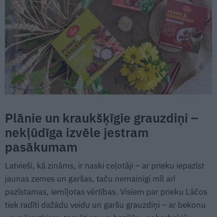
Plānie un kraukšķīgie grauzdiņi –
nekļūdīga izvēle jestram
pasākumam
Latvieši, kā zināms, ir naski ceļotāji – ar prieku iepazīst
jaunas zemes un garšas, taču nemainīgi mīl arī
pazīstamas, iemīļotas vērtības. Visiem par prieku Lāčos
tiek radīti dažādu veidu un garšu grauzdiņi – ar bekonu