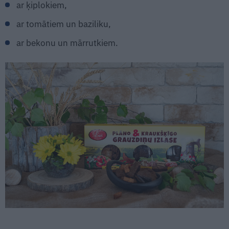
ar ķiplokiem,
ar tomātiem un baziliku,
ar bekonu un mārrutkiem.