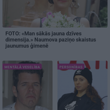
FOTO: «Man sākās jauna dzīves
dimensija.» Naumova paziņo skaistus
jaunumus ģimenē
MENTĀLĀ VESELĪBA
PERSONĪBAS