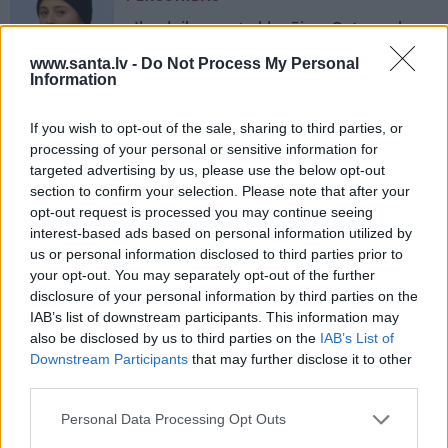
«Ilgu laiku par to klusēju.» Ostapenko
beidzot atbild uz pārmetumiem par
www.santa.lv -
Do Not Process My Personal
svaru
Information
REKLĀMRAKSTS
If you wish to opt-out of the sale, sharing to third parties, or
processing of your personal or sensitive information for
No kā ir atkarīgas elektroauto uzlādes
targeted advertising by us, please use the below opt-out
izmaksas? Skaidro Viršu eksperti
section to confirm your selection. Please note that after your
opt-out request is processed you may continue seeing
interest-based ads based on personal information utilized by
PIEMIŅAS STĀSTS
us or personal information disclosed to third parties prior to
«Todien viņš devās apciemot
your opt-out. You may separately opt-out of the further
mammu…» Draugi stāsta, kāds bija
disclosure of your personal information by third parties on the
Priekulē policista nogalinātais modes
IAB’s list of downstream participants. This information may
mākslinieks
also be disclosed by us to third parties on the
IAB’s List of
Downstream Participants
that may further disclose it to other
REKLĀMRAKSTS
third parties.
Apotheka
farmaceitu padomi: Kā
atbrīvoties no nagu sēnītes un
Personal Data Processing Opt Outs
nekautrēties no atvērtajiem apaviem