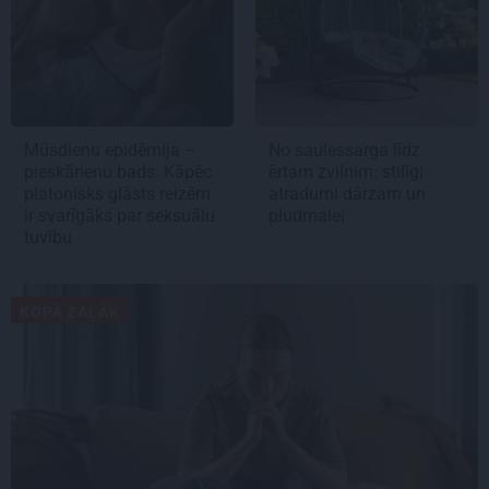
Mūsdienu epidēmija –
No saulessarga līdz
pieskārienu bads. Kāpēc
ērtam zvilnim: stilīgi
platonisks glāsts reizēm
atradumi dārzam un
ir svarīgāks par seksuālu
pludmalei
tuvību
KOPĀ ZAĻĀK