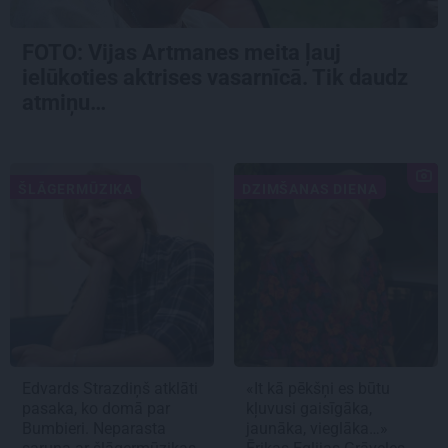
FOTO:
Vijas Artmanes meita
ļauj
ielūkoties aktrises vasarnīcā. Tik daudz
atmiņu…
ŠLĀGERMŪZIKA
DZIMŠANAS DIENA
Edvards Strazdiņš atklāti
«It kā pēkšņi es būtu
pasaka, ko domā par
kļuvusi gaisīgāka,
Bumbieri. Neparasta
jaunāka, vieglāka…»