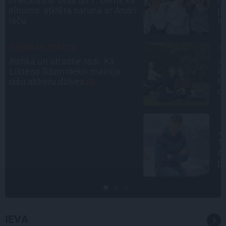
ā
drāmām: noderīgi padomi
i
plānošanai un 16 galamērķu
idejas
STIPRAIS STĀSTS
«Bērnus ar tik augstu cukura
līmeni mēdz ievest jau komā.»
Madara un Gatis par dzīvi ar dēla
diabētu
INTERVIJA
«Nevajag kalnos tēlot varoņus!
Tie ātri noliks pie vietas.»
Alpīnists Atis Plakans, kurš
pieredzējis biedra bojāeju
IEVA