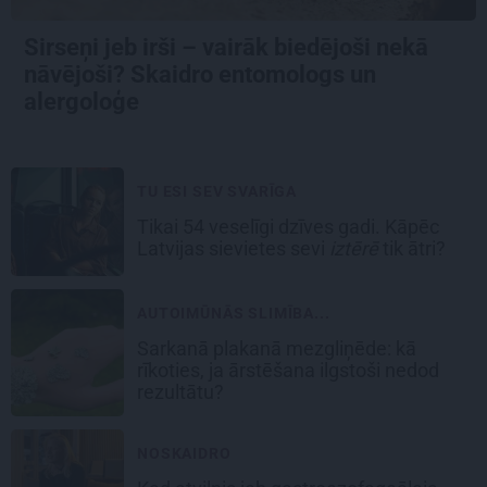
Sirseņi jeb irši – vairāk biedējoši nekā
nāvējoši? Skaidro entomologs un
alergoloģe
TU ESI SEV SVARĪGA
Tikai 54 veselīgi dzīves gadi. Kāpēc
Latvijas sievietes sevi
iztērē
tik ātri?
AUTOIMŪNĀS SLIMĪBA...
Sarkanā plakanā mezgliņēde: kā
rīkoties, ja ārstēšana ilgstoši nedod
rezultātu?
NOSKAIDRO