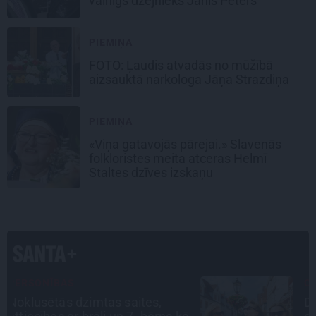
vainīgs dzejnieks Jānis Peters
PIEMIŅA
FOTO: Ļaudis atvadās no mūžībā
aizsauktā narkologa Jāņa Strazdiņa
PIEMIŅA
«Viņa gatavojās pārejai.» Slavenās
folkloristes meita atceras Helmī
Staltes dzīves izskaņu
CEĻOJUMA PLĀNS
Draudzeņu ceļojums bez