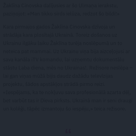
Žaklīna Cinovska dalījusies ar šo Ulmaņa ierakstu,
paziņojot: «Man tikko sirds ielūza, redzot šo bildi!»
Kara pirmajos gados Žaklīna Cinovska dzīvoja un
strādāja kara plosītajā Ukrainā. Toreiz došanos uz
Ukrainu ilgāku laiku Žaklīna turēja noslēpumā un to
neteica pat mammai. Uz Ukrainu viņa bija aizceļojusi ar
sava kanāla iTV komandu, lai uzņemtu dokumentālu
stāstu Laba diena, mēs no Ukrainas!. Režisore neslēpa –
lai gan viņas mūžā bijis daudz dažādu televīzijas
projektu, šādos apstākļos strādā pirmo reizi.
«Iespējams, ka te nokļuvu sava profesionālā azarta dēļ,
bet varbūt tas ir Dieva pirksts. Ukrainā man ir seni draugi
un kolēģi, tāpēc izmantoju šo iespēju,» teica režisore.