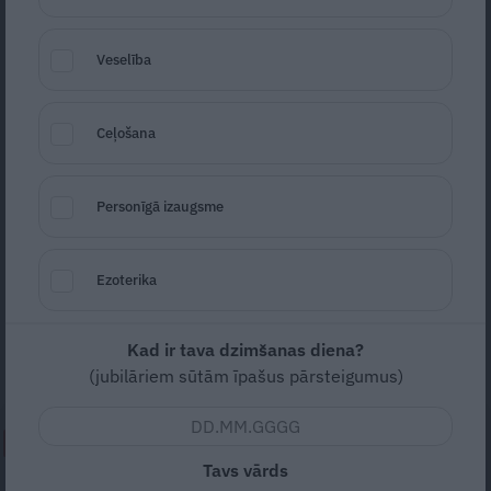
Veselība
Ceļošana
Foto: Picture Agency
Personīgā izaugsme
Seko
Santa.lv Google
Uzņēmēja un alpīnista Jura Ulmaņa
Ezoterika
publicētais foto, kas parāda, kā notiek
pēdējais zvans kādā no Ukrainas skolām,
Kad ir tava dzimšanas diena?
šokējis režisori Žaklīnu Cinovsku.
(jubilāriem sūtām īpašus pārsteigumus)
NEPALAID GARĀM!
Tavs vārds