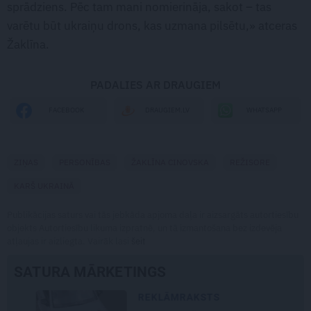
sprādziens. Pēc tam mani nomierināja, sakot – tas
varētu būt ukraiņu drons, kas uzmana pilsētu,» atceras
Žaklīna.
PADALIES AR DRAUGIEM
WHATSAPP
FACEBOOK
DRAUGIEM.LV
ZIŅAS
PERSONĪBAS
ŽAKLĪNA CINOVSKA
REŽISORE
KARŠ UKRAINĀ
Publikācijas saturs vai tās jebkāda apjoma daļa ir aizsargāts autortiesību
objekts Autortiesību likuma izpratnē, un tā izmantošana bez izdevēja
atļaujas ir aizliegta. Vairāk lasi
šeit
SATURA MĀRKETINGS
REKLĀMRAKSTS