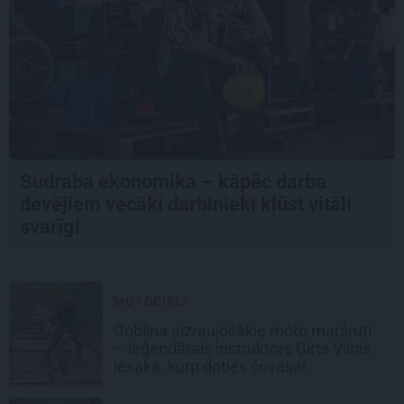
Sudraba ekonomika – kāpēc darba
devējiem vecāki darbinieki kļūst vitāli
svarīgi
MOTOCIKLI
Goblina aizraujošākie moto maršruti
– leģendārais instruktors Ģirts Vilnis
iesaka, kurp doties šovasar