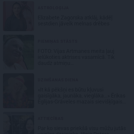
ASTROLOĢIJA
Elizabete Zagorska atklāj, kādēļ
sestdien jāvelk melnas drēbes
PIEMIŅAS STĀSTS
FOTO:
Vijas Artmanes meita
ļauj
ielūkoties aktrises vasarnīcā. Tik
daudz atmiņu…
DZIMŠANAS DIENA
«It kā pēkšņi es būtu kļuvusi
gaisīgāka, jaunāka, vieglāka…» Ērikas
Eglijas-Grāveles mazais sievišķīgais
noslēpums
ATTIECĪBAS
Par ko sievas priekšā visu mūžu jutās