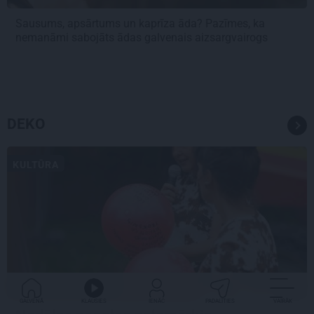
Sausums, apsārtums un kaprīza āda? Pazīmes, ka
nemanāmi sabojāts ādas galvenais aizsargvairogs
DEKO
KULTŪRA
GALVENĀ
KLAUSIES
IENĀC
PADALĪTIES
VAIRĀK