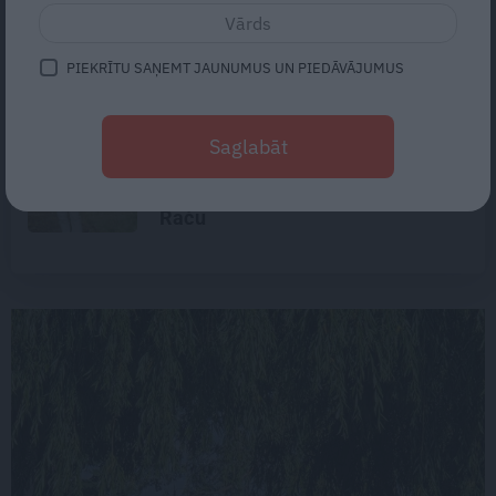
«Vectēvam vajadzēja to vērienu
būvējot.» Kā Grišānu ģimene
atjauno senās dzimtas mājas
PIEKRĪTU SAŅEMT JAUNUMUS UN PIEDĀVĀJUMUS
Noklusētās dzimtas saites,
Saglabāt
attiecības ar brāli un 7. bērns kā
brīnums: atklāta saruna ar Andri
Raču