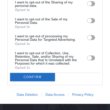
I want to opt-out of the Sharing of my
personal data.
Opted In
VASARA
I want to opt-out of the Sale of my
Nokavēju sapulci, atvēru nepareizo
Personal Data.
čatu un… nonācu mežā ar priekšnieci!
Opted In
I want to opt-out of processing my
Personal Data for Targeted Advertising.
Opted In
KULTŪRA
Ērģeles pludmalē, cirks Rīgā un teātris
I want to opt-out of Collection, Use,
Valmierā: kur doties šajās brīvdienās?
Retention, Sale, and/or Sharing of my
Personal Data that Is Unrelated with the
Purposes for which it was collected.
Opted In
CONFIRM
PRIVĀTĀ DZĪVE
Data Deletion
Data Access
Privacy Policy
ASTROLOĢIJA