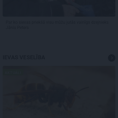
Par ko sievas priekšā visu mūžu jutās vainīgs dzejnieks
Jānis Peters
IEVAS VESELĪBA
AKTUĀLI