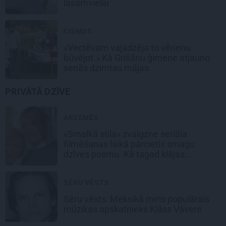
lasāmvielai
CIEMOS
«Vectēvam vajadzēja to vērienu
būvējot.» Kā Grišānu ģimene atjauno
senās dzimtas mājas
PRIVĀTĀ DZĪVE
ĀRZEMĒS
«Smalkā stila» zvaigzne seriāla
filmēšanas laikā pārcietis smagu
dzīves posmu. Kā tagad klājas
Emetam?
SĒRU VĒSTS
Sēru vēsts: Meksikā miris populārais
mūzikas apskatnieks Klāss Vāvere