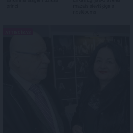
saruna ar šlāgermūzikas
Ērikas Eglijas-Grāveles
princi
mazais sievišķīgais
noslēpums
ATTIECĪBAS