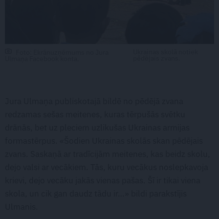
Ukrainas skolā notiek
Foto: Ekrānuzņēmums no Jura
pēdējais zvans.
Ulmaņa Facebook konta.
Jura Ulmaņa publiskotajā bildē no pēdējā zvana
redzamas sešas meitenes, kuras tērpušās svētku
drānās, bet uz pleciem uzlikušas Ukrainas armijas
formastērpus. «Šodien Ukrainas skolās skan pēdējais
zvans. Saskaņā ar tradīcijām meitenes, kas beidz skolu,
dejo valsi ar vecākiem. Tās, kuru vecākus noslepkavoja
krievi, dejo vecāku jakās vienas pašas. Šī ir tikai viena
skola, un cik gan daudz tādu ir…» bildi parakstījis
Ulmanis.