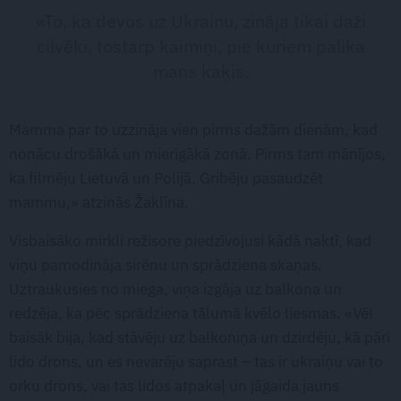
«To, ka devos uz Ukrainu, zināja tikai daži
cilvēki, tostarp kaimiņi, pie kuriem palika
mans kaķis.
Mamma par to uzzināja vien pirms dažām dienām, kad
nonācu drošākā un mierīgākā zonā. Pirms tam mānījos,
ka filmēju Lietuvā un Polijā. Gribēju pasaudzēt
mammu,» atzinās Žaklīna.
Visbaisāko mirkli režisore piedzīvojusi kādā naktī, kad
viņu pamodināja sirēnu un sprādziena skaņas.
Uztraukusies no miega, viņa izgāja uz balkona un
redzēja, ka pēc sprādziena tālumā kvēlo liesmas. «Vēl
baisāk bija, kad stāvēju uz balkoniņa un dzirdēju, kā pāri
lido drons, un es nevarēju saprast – tas ir ukraiņu vai to
orku drons, vai tas lidos atpakaļ un jāgaida jauns