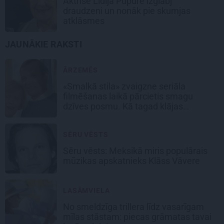
Aktrise Lidija Pupure izglābj
draudzeni un nonāk pie skumjas
atklāsmes
JAUNĀKIE RAKSTI
ĀRZEMĒS
«Smalkā stila» zvaigzne seriāla
filmēšanas laikā pārcietis smagu
dzīves posmu. Kā tagad klājas
Emetam?
SĒRU VĒSTS
Sēru vēsts: Meksikā miris populārais
mūzikas apskatnieks Klāss Vāvere
LASĀMVIELA
No smeldzīga trillera līdz vasarīgam
mīlas stāstam: piecas grāmatas tavai