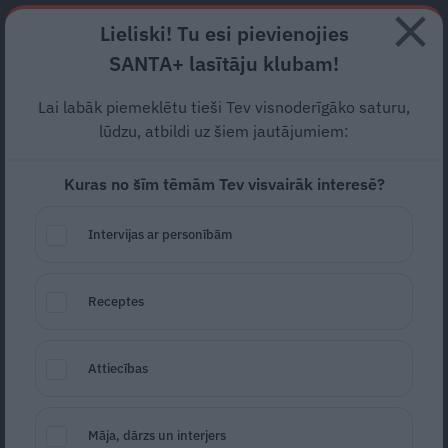
Abonē
Lieliski! Tu esi pievienojies
SANTA+ lasītāju klubam!
RECEPTES
NODERĪGI
JAUNĀKAIS
POPULĀRĀKAIS
Lai labāk piemeklētu tieši Tev visnoderīgāko saturu,
«Man tikko sirds ielūza…»
lūdzu, atbildi uz šiem jautājumiem:
Žaklīna šausmās par pēdējo
Kuras no šīm tēmām Tev visvairāk interesē?
zvanu Ukrainas skolās
Intervijas ar personībām
ZIŅAS
02.06.2026
Santa.lv
Receptes
Redakcija
portals@santa.lv
Attiecības
Māja, dārzs un interjers