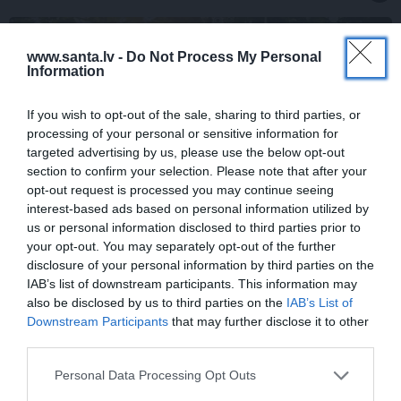
DOMĀT ZAĻI
www.santa.lv -
Do Not Process My Personal
Information
If you wish to opt-out of the sale, sharing to third parties, or
processing of your personal or sensitive information for
targeted advertising by us, please use the below opt-out
section to confirm your selection. Please note that after your
opt-out request is processed you may continue seeing
interest-based ads based on personal information utilized by
us or personal information disclosed to third parties prior to
Kas īsti ir aprites ekonomika? Īsā atbilde
your opt-out. You may separately opt-out of the further
– tavs jaunais dzīvesveids
disclosure of your personal information by third parties on the
IAB’s list of downstream participants. This information may
also be disclosed by us to third parties on the
IAB’s List of
Downstream Participants
that may further disclose it to other
STILA NOSLĒPUMI
third parties.
Ja tev patīk Natālijas Jansones stils:
lietas, rotas un zīmoli, ko vērts
Personal Data Processing Opt Outs
aizņemties savai ikdienai