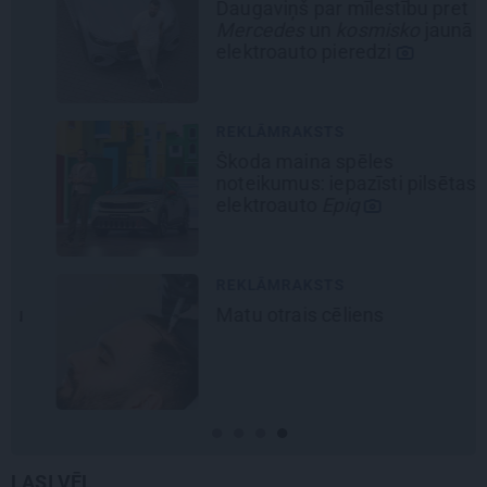
Daugaviņš par mīlestību pret
Mercedes
un
kosmisko
jaunā
elektroauto pieredzi
REKLĀMRAKSTS
Škoda maina spēles
noteikumus: iepazīsti pilsētas
elektroauto
Epiq
REKLĀMRAKSTS
Matu otrais cēliens
LASI VĒL