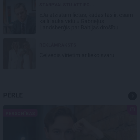
STARPVALSTU ATTIEC...
«Ja atzīstam lietas, kādas tās ir, esam
kaili lauka vidū.» Gabrieļus
Landsberģis par Baltijas drošību
REKLĀMRAKSTS
Ceļvedis vīrietim ar lieko svaru
PĒRLE
PERSONĪBAS