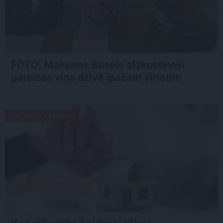
FOTO: Maksims Busels aizkustinoši
pateicas viņa dzīvē īpašam vīrietim
LIKUMA LABIRINTI