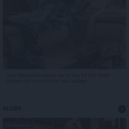
Tavs lētais krekls nemaz nav tik lēts. Kā ātrā mode
ietekmē vidi un ko darīt ar lieko apģērbu
KLUBS
EKONOMIKA