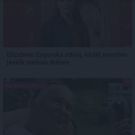
Elizabete Zagorska atklāj, kādēļ sestdien
jāvelk melnas drēbes
PIEMIŅAS STĀSTS