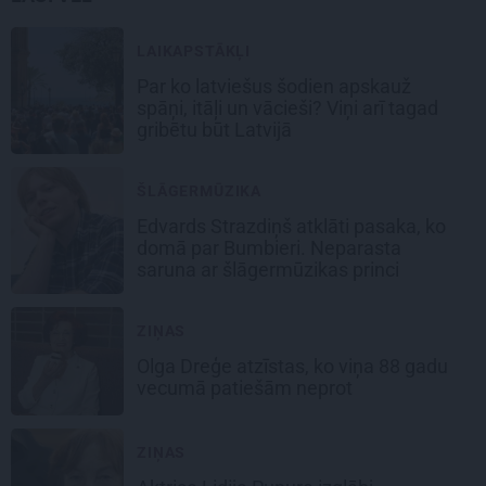
LAIKAPSTĀKĻI
Par ko latviešus šodien apskauž
spāņi, itāļi un vācieši? Viņi arī tagad
gribētu būt Latvijā
ŠLĀGERMŪZIKA
Edvards Strazdiņš atklāti pasaka, ko
domā par Bumbieri. Neparasta
saruna ar šlāgermūzikas princi
ZIŅAS
Olga Dreģe atzīstas, ko viņa 88 gadu
vecumā patiešām neprot
ZIŅAS