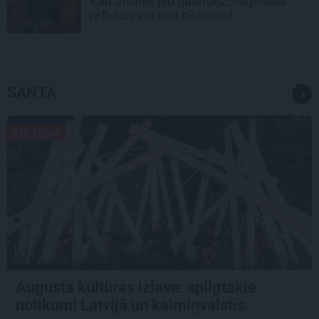
Kad atvilnis jeb gastroezofageālais
reflukss var kļūt bīstams?
SANTA
KULTŪRA
Augusta kultūras izlase: spilgtākie
notikumi Latvijā un kaimiņvalstīs