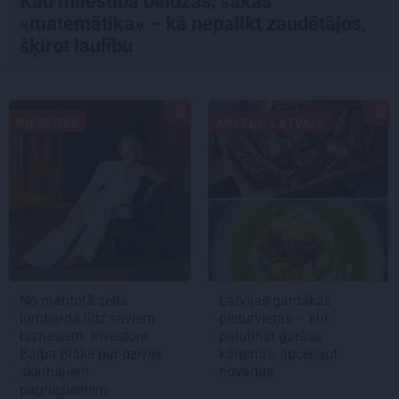
Kad mīlestība beidzas, sākas
«matemātika» – kā nepalikt zaudētājos,
šķirot laulību
PIEREDZE
APCEĻO LATVIJU
No mantotā zelta
Latvijas gardākās
lombardā līdz saviem
pieturvietas – kur
biznesiem. Investore
palutināt garšas
Baiba Blāķe par dzīves
kārpiņas, apceļojot
skarbajiem
novadus
pagriezieniem