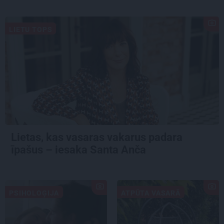
LIETU TOPS
Lietas, kas vasaras vakarus padara
īpašus – iesaka Santa Anča
PSIHOLOĢIJA
ATPŪTA VASARĀ