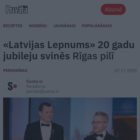
Abonē
RECEPTES
NODERĪGI
JAUNĀKAIS
POPULĀRĀKAIS
«Latvijas Lepnums» 20 gadu
jubileju svinēs
Rīgas pilī
PERSONĪBAS
07.11.2023
Santa.lv
Redakcija
portals@santa.lv