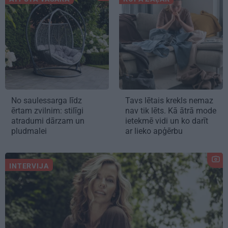
No saulessarga līdz
Tavs lētais krekls nemaz
ērtam zvilnim: stilīgi
nav tik lēts. Kā ātrā mode
atradumi dārzam un
ietekmē vidi un ko darīt
pludmalei
ar lieko apģērbu
INTERVIJA