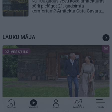
Kā 100 gadus vecu koka arhitektūras
pērli pielāgot 21. gadsimta
komfortam? Arhitekta Gata Gavara
pieredze
LAUKU MĀJA
DZĪVESSTILS
«Mums bija dūša šo visu uzņemties.» Kā
GALVENĀ
KLAUSIES
IENĀC
PADALĪTIES
VAIRĀK
atdzima senā viensēta Salacas krastā