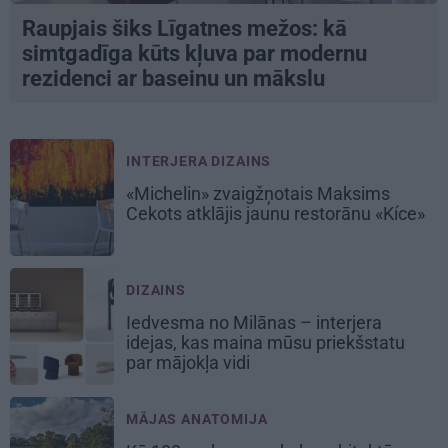
Raupjais šiks Līgatnes mežos: kā
simtgadīga kūts kļuva par modernu
rezidenci ar baseinu un mākslu
INTERJERA DIZAINS
«Michelin» zvaigžņotais Maksims
Cekots atklājis jaunu restorānu «Kíce»
DIZAINS
Iedvesma no Milānas – interjera
idejas, kas maina mūsu priekšstatu
par mājokļa vidi
MĀJAS ANATOMIJA