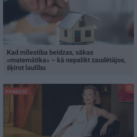
Kad mīlestība beidzas, sākas
«matemātika» – kā nepalikt zaudētājos,
šķirot laulību
PIEREDZE