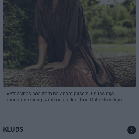
«Attiecības nocirtām no abām pusēm, un tas bija
drausmīgi sāpīgi,» intervijā atklāj Una Gulbe-Kārkliņa
KLUBS