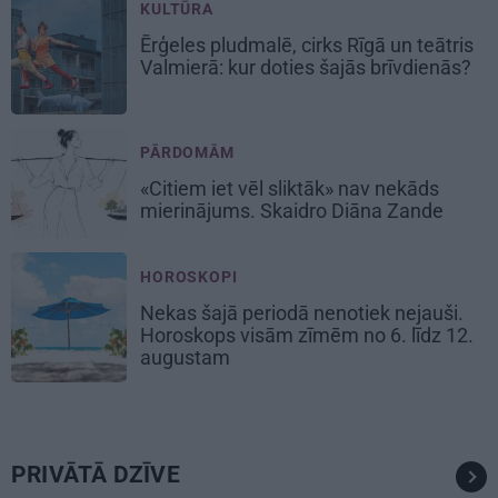
KULTŪRA
Ērģeles pludmalē, cirks Rīgā un teātris
Valmierā: kur doties šajās brīvdienās?
PĀRDOMĀM
«Citiem iet vēl sliktāk» nav nekāds
mierinājums. Skaidro Diāna Zande
HOROSKOPI
Nekas šajā periodā nenotiek nejauši.
Horoskops visām zīmēm no 6. līdz 12.
augustam
PRIVĀTĀ DZĪVE