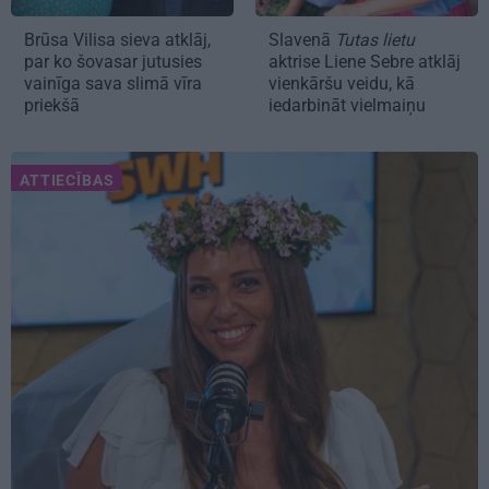
Brūsa Vilisa sieva atklāj,
Slavenā
Tutas lietu
par ko šovasar jutusies
aktrise Liene Sebre atklāj
vainīga sava slimā vīra
vienkāršu veidu, kā
priekšā
iedarbināt vielmaiņu
ATTIECĪBAS