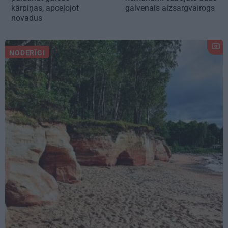
kārpiņas, apceļojot
galvenais aizsargvairogs
novadus
NODERĪGI