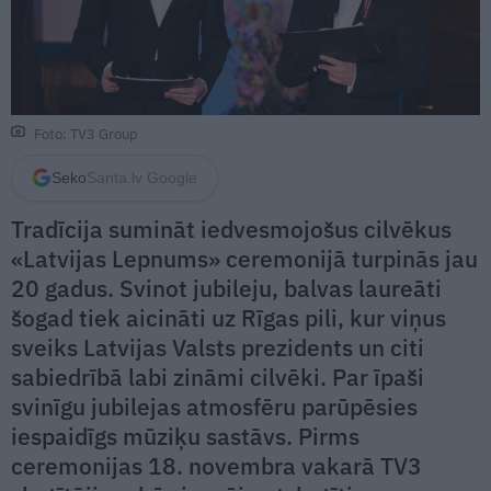
Foto: TV3 Group
Seko
Santa.lv Google
Tradīcija sumināt iedvesmojošus cilvēkus
«Latvijas Lepnums» ceremonijā turpinās jau
20 gadus. Svinot jubileju, balvas laureāti
šogad tiek aicināti uz Rīgas pili, kur viņus
sveiks Latvijas Valsts prezidents un citi
sabiedrībā labi zināmi cilvēki. Par īpaši
svinīgu jubilejas atmosfēru parūpēsies
iespaidīgs mūziķu sastāvs. Pirms
ceremonijas 18. novembra vakarā TV3