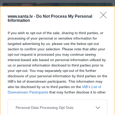
INTERESANTI
www.santa.lv -
Do Not Process My Personal
Information
If you wish to opt-out of the sale, sharing to third parties, or
processing of your personal or sensitive information for
targeted advertising by us, please use the below opt-out
section to confirm your selection. Please note that after your
opt-out request is processed you may continue seeing
interest-based ads based on personal information utilized by
VIDEO: Slavenās pundurcūkas saimnieks
us or personal information disclosed to third parties prior to
pēc mīluļa nāves ticis pie cita Žorika.
your opt-out. You may separately opt-out of the further
disclosure of your personal information by third parties on the
Dzimusi jauna zvaigzne
IAB’s list of downstream participants. This information may
also be disclosed by us to third parties on the
IAB’s List of
Downstream Participants
that may further disclose it to other
third parties.
STILS
Personal Data Processing Opt Outs