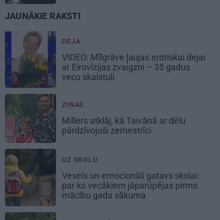
JAUNĀKIE RAKSTI
DEJA
VIDEO: Mīlgrāve ļaujas erotiskai dejai
ar Eirovīzijas zvaigzni – 35 gadus
vecu skaistuli
ZIŅAS
Millers atklāj, kā Taivānā ar dēlu
pārdzīvojuši zemestrīci
UZ SKOLU
Vesels un emocionāli gatavs skolai:
par ko vecākiem jāparūpējas pirms
mācību gada sākuma