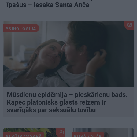
īpašus – iesaka Santa Anča
PSIHOLOĢIJA
Mūsdienu epidēmija – pieskārienu bads.
Kāpēc platonisks glāsts reizēm ir
svarīgāks par seksuālu tuvību
ATPŪTA VASARĀ
KOPĀ ZAĻĀK