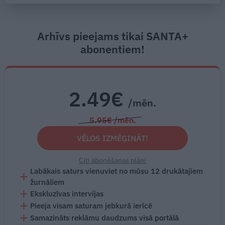
Arhīvs pieejams tikai SANTA+
abonentiem!
2.49€
/mēn.
5.95€ /mēn.
VĒLOS IZMĒĢINĀT!
Citi abonēšanas plāni
Labākais saturs vienuviet no mūsu 12 drukātajiem
žurnāliem
Ekskluzīvas intervijas
Pieeja visam saturam jebkurā ierīcē
Samazināts reklāmu daudzums visā portālā