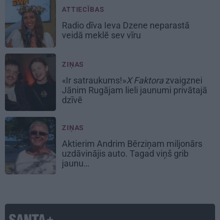
ATTIECĪBAS
Radio dīva Ieva Dzene neparastā
veidā meklē sev vīru
ZIŅAS
«Ir satraukums!»
X Faktora
zvaigznei
Jānim Rugājam lieli jaunumi privātajā
dzīvē
ZIŅAS
Aktierim Andrim Bērziņam miljonārs
uzdāvinājis auto. Tagad viņš grib
jaunu…