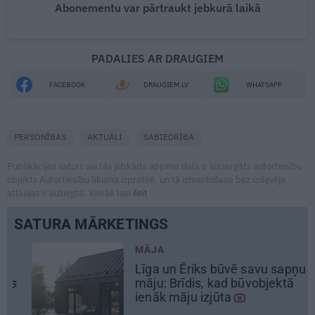
Abonementu var pārtraukt jebkurā laikā
PADALIES AR DRAUGIEM
FACEBOOK
DRAUGIEM.LV
WHATSAPP
PERSONĪBAS
AKTUĀLI
SABIEDRĪBA
Publikācijas saturs vai tās jebkāda apjoma daļa ir aizsargāts autortiesību
objekts Autortiesību likuma izpratnē, un tā izmantošana bez izdevēja
atļaujas ir aizliegta. Vairāk lasi
šeit
SATURA MĀRKETINGS
MĀJA
Līga un Ēriks būvē savu sapņu
māju: Brīdis, kad būvobjektā
ienāk māju izjūta