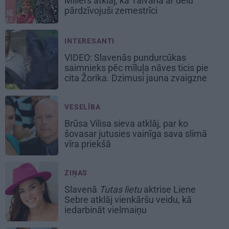
Millers atklāj, kā Taivānā ar dēlu
pārdzīvojuši zemestrīci
INTERESANTI
VIDEO: Slavenās pundurcūkas
saimnieks pēc mīluļa nāves ticis pie
cita Žorika. Dzimusi jauna zvaigzne
VESELĪBA
Brūsa Vilisa sieva atklāj, par ko
šovasar jutusies vainīga sava slimā
vīra priekšā
ZIŅAS
Slavenā
Tutas lietu
aktrise Liene
Sebre atklāj vienkāršu veidu, kā
iedarbināt vielmaiņu