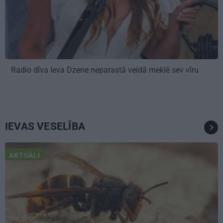
Radio dīva Ieva Dzene neparastā veidā meklē sev vīru
IEVAS VESELĪBA
AKTUĀLI