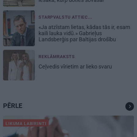
STARPVALSTU ATTIEC...
«Ja atzīstam lietas, kādas tās ir, esam
kaili lauka vidū.» Gabrieļus
Landsberģis par Baltijas drošību
REKLĀMRAKSTS
Ceļvedis vīrietim ar lieko svaru
PĒRLE
LIKUMA LABIRINTI