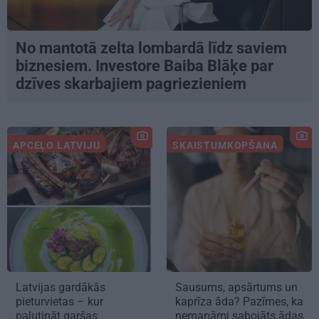
No mantotā zelta lombardā līdz saviem
biznesiem. Investore Baiba Blāķe par
dzīves skarbajiem pagriezieniem
APCEĻO LATVIJU
SKAISTUMKOPŠANA
Latvijas gardākās
Sausums, apsārtums un
pieturvietas – kur
kaprīza āda? Pazīmes, ka
palutināt garšas
nemanāmi sabojāts ādas