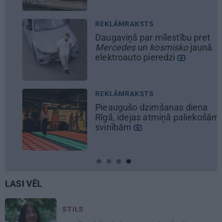
REKLĀMRAKSTS
Daugaviņš par mīlestību pret
Mercedes
un
kosmisko
jaunā
elektroauto pieredzi
REKLĀMRAKSTS
Pieaugušo dzimšanas diena
Rīgā, idejas atmiņā paliekošām
svinībām
LASI VĒL
STILS