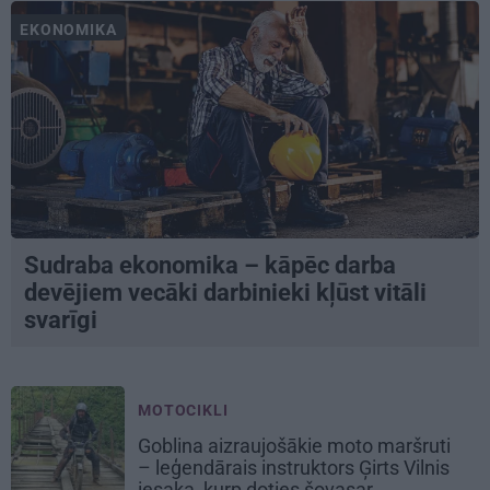
EKONOMIKA
Sudraba ekonomika – kāpēc darba
devējiem vecāki darbinieki kļūst vitāli
svarīgi
MOTOCIKLI
Goblina aizraujošākie moto maršruti
– leģendārais instruktors Ģirts Vilnis
iesaka, kurp doties šovasar