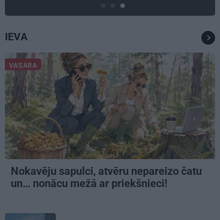
IEVA
VASARA
Nokavēju sapulci, atvēru nepareizo čatu
un… nonācu mežā ar priekšnieci!