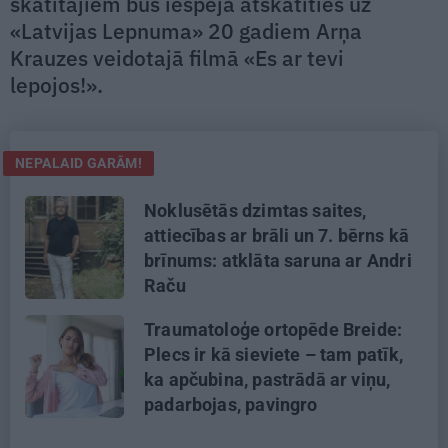
skatītājiem būs iespēja atskatīties uz
«Latvijas Lepnuma» 20 gadiem Arņa
Krauzes veidotajā filmā «Es ar tevi
lepojos!».
NEPALAID GARĀM!
Noklusētās dzimtas saites,
attiecības ar brāli un 7. bērns kā
brīnums: atklāta saruna ar Andri
Raču
Traumatoloģe ortopēde Breide:
Plecs ir kā sieviete – tam patīk,
ka apčubina, pastrādā ar viņu,
padarbojas, pavingro