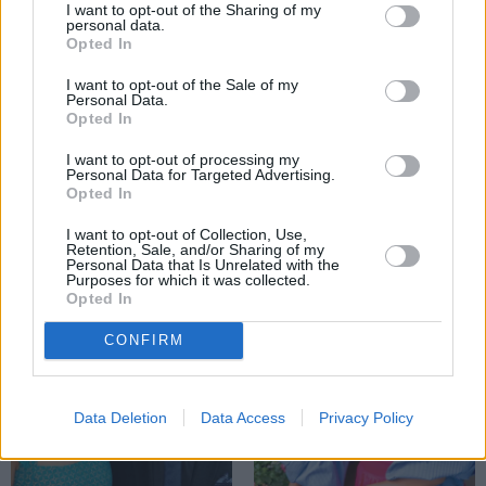
I want to opt-out of the Sharing of my
personal data.
Opted In
I want to opt-out of the Sale of my
Personal Data.
Opted In
Repšes bijusī sieva pucējas kā jauna
I want to opt-out of processing my
Personal Data for Targeted Advertising.
meitene un atklāj sava lieliskā auguma
Opted In
noslēpumu
I want to opt-out of Collection, Use,
Retention, Sale, and/or Sharing of my
Personal Data that Is Unrelated with the
Purposes for which it was collected.
Opted In
VESELĪBA
ZIŅAS
CONFIRM
Data Deletion
Data Access
Privacy Policy