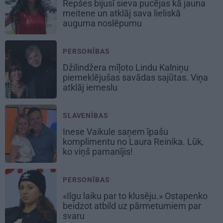
Repšes bijusī sieva pucējas kā jauna
meitene un atklāj sava lieliskā
auguma noslēpumu
PERSONĪBAS
Džilindžera mīļoto Lindu Kalniņu
piemeklējušas savādas sajūtas. Viņa
atklāj iemeslu
SLAVENĪBAS
Inese Vaikule saņem īpašu
komplimentu no Laura Reinika. Lūk,
ko viņš pamanījis!
PERSONĪBAS
«Ilgu laiku par to klusēju.» Ostapenko
beidzot atbild uz pārmetumiem par
svaru