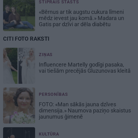
STIPRAIS STĀSTS
«Bērnus ar tik augstu cukura līmeni
mēdz ievest jau komā.» Madara un
Gatis par dzīvi ar dēla diabētu
CITI FOTO RAKSTI
ZIŅAS
Influencere Martelly godīgi pasaka,
vai tiešām precējās Gluzunovas kleitā
PERSONĪBAS
FOTO: «Man sākās jauna dzīves
dimensija.» Naumova paziņo skaistus
jaunumus ģimenē
KULTŪRA