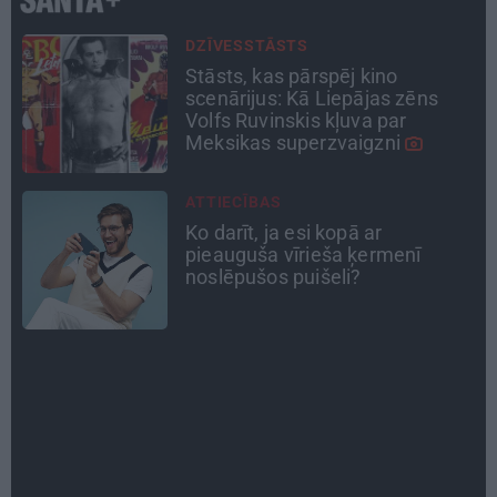
ATRADUMS
Virziens – jūra: Lauderu
ģimenes bezbēdīgi laiskā miera
osta Pūrciemā
INTERVIJA
«Nevajag kalnos tēlot varoņus!
Tie ātri noliks pie vietas.»
Alpīnists Atis Plakans, kurš
pieredzējis biedra bojāeju
PERSONĪBAS
Noklusētās dzimtas saites,
attiecības ar brāli un 7. bērns kā
brīnums: atklāta saruna ar Andri
Raču