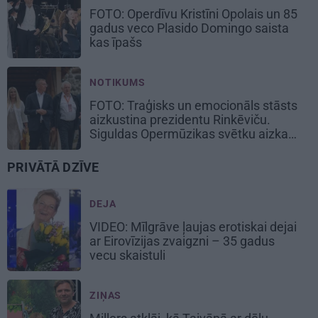
FOTO: Operdīvu Kristīni Opolais un 85
gadus veco Plasido Domingo saista
kas īpašs
NOTIKUMS
FOTO: Traģisks un emocionāls stāsts
aizkustina prezidentu Rinkēviču.
Siguldas Opermūzikas svētku aizkadri
PRIVĀTĀ DZĪVE
DEJA
VIDEO: Mīlgrāve ļaujas erotiskai dejai
ar Eirovīzijas zvaigzni – 35 gadus
vecu skaistuli
ZIŅAS