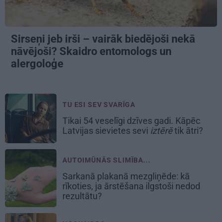
Sirseņi jeb irši – vairāk biedējoši nekā
nāvējoši? Skaidro entomologs un
alergoloģe
TU ESI SEV SVARĪGA
Tikai 54 veselīgi dzīves gadi. Kāpēc
Latvijas sievietes sevi
iztērē
tik ātri?
AUTOIMŪNĀS SLIMĪBA...
Sarkanā plakanā mezgliņēde: kā
rīkoties, ja ārstēšana ilgstoši nedod
rezultātu?