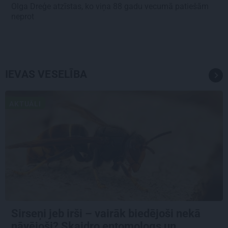
Olga Dreģe atzīstas, ko viņa 88 gadu vecumā patiešām
neprot
IEVAS VESELĪBA
AKTUĀLI
Sirseņi jeb irši – vairāk biedējoši nekā
nāvējoši? Skaidro entomologs un