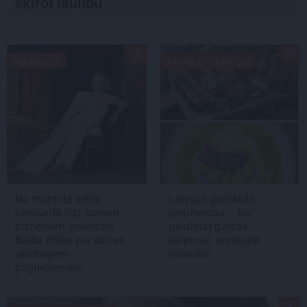
šķirot laulību
PIEREDZE
APCEĻO LATVIJU
No mantotā zelta
Latvijas gardākās
lombardā līdz saviem
pieturvietas – kur
biznesiem. Investore
palutināt garšas
Baiba Blāķe par dzīves
kārpiņas, apceļojot
skarbajiem
novadus
pagriezieniem