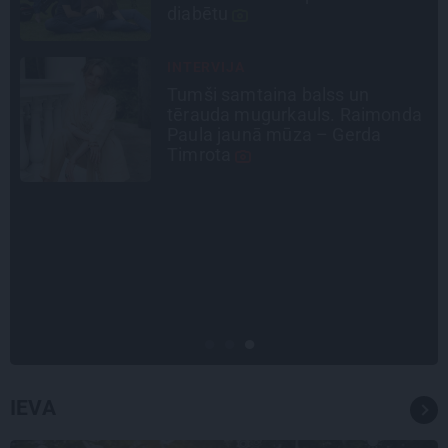
ceļu līdz lielajām lomām
INTERVIJA
Es gribu spēlēties tālāk! Sonora
a
Vaice atklāti par krīzēm, bērniem
un jauno profesiju
SLAVENĪBU MĪLUĻI
«Cilvēki mēdz sāpināt, bet suns
mīl, neskatoties ne uz ko.»
Nikolaja Puzikova un sievas
Gitas mīlules – Faira un Late
IEVA