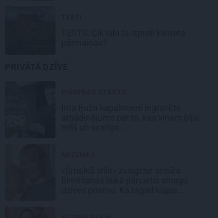
TESTI
TESTS: Cik labi tu izproti klimata
pārmaiņas?
PRIVĀTĀ DZĪVE
PIEMIŅAS STĀSTS
Inta Ķuža kapakmenī iegravēts
atgādinājums par to, kas viņam bijis
mīļš un svarīgs…
ĀRZEMĒS
«Smalkā stila» zvaigzne seriāla
filmēšanas laikā pārcietis smagu
dzīves posmu. Kā tagad klājas
Emetam?
ASTROLOĢIJA