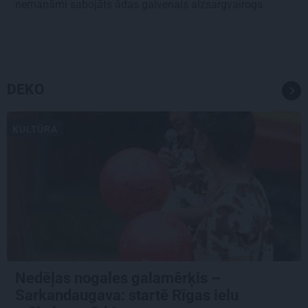
nemanāmi sabojāts ādas galvenais aizsargvairogs
DEKO
KULTŪRA
Nedēļas nogales galamērķis –
Sarkandaugava: startē Rīgas ielu