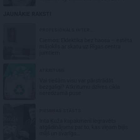
JAUNĀKIE RAKSTI
PROFESIONĀLS INTER...
Ciemos: Eklektika bez haosa – estēta
mājoklis ar skatu uz Rīgas centra
jumtiem
ATKRITUMI
Vai tiešām visu var pārstrādāt
bezgalīgi? Atkritumu dzīves cikla
neredzamā puse
PIEMIŅAS STĀSTS
Inta Ķuža kapakmenī iegravēts
atgādinājums par to, kas viņam bijis
mīļš un svarīgs…