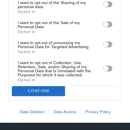
I want to opt-out of the Sharing of my
Rociet un labi būs – kā aktieris Artūrs
personal data.
Opted In
Skrastiņš uzlādējas jaunajai sezonai
I want to opt-out of the Sale of my
Personal Data.
Opted In
ĀRZEMĒS
SĒRU VĒSTS
I want to opt-out of processing my
Personal Data for Targeted Advertising.
Opted In
I want to opt-out of Collection, Use,
Retention, Sale, and/or Sharing of my
Personal Data that Is Unrelated with the
Purposes for which it was collected.
Opted In
CONFIRM
«Smalkā stila» zvaigzne
Sēru vēsts: Meksikā miris
seriāla filmēšanas laikā
populārais mūzikas
pārcietis smagu dzīves
apskatnieks Klāss Vāvere
Data Deletion
Data Access
Privacy Policy
posmu. Kā tagad klājas
Emetam?