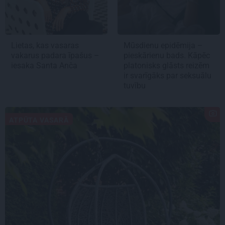
Lietas, kas vasaras
Mūsdienu epidēmija –
vakarus padara īpašus –
pieskārienu bads. Kāpēc
iesaka Santa Anča
platonisks glāsts reizēm
ir svarīgāks par seksuālu
tuvību
ATPŪTA VASARĀ