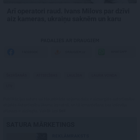
Arī operatori raud. Ivans Milovs par dzīvi
aiz kameras, ukraiņu saknēm un karu
PADALIES AR DRAUGIEM
WHATSAPP
FACEBOOK
DRAUGIEM.LV
ŠĶIRŠANĀS
ATTIECĪBAS
LAULĪBA
LAURA VONDA
LTV
Publikācijas saturs vai tās jebkāda apjoma daļa ir aizsargāts autortiesību
objekts Autortiesību likuma izpratnē, un tā izmantošana bez izdevēja
atļaujas ir aizliegta. Vairāk lasi
šeit
SATURA MĀRKETINGS
REKLĀMRAKSTS