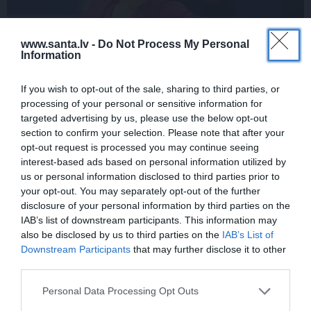
www.santa.lv -
Do Not Process My Personal
Information
If you wish to opt-out of the sale, sharing to third parties, or
processing of your personal or sensitive information for
Daiļslidotājs Deniss Vasiļjevs: Pat ja tu ej
targeted advertising by us, please use the below opt-out
cauri ellei, turpini iet
section to confirm your selection. Please note that after your
opt-out request is processed you may continue seeing
interest-based ads based on personal information utilized by
us or personal information disclosed to third parties prior to
ZIŅAS
your opt-out. You may separately opt-out of the further
disclosure of your personal information by third parties on the
IAB’s list of downstream participants. This information may
also be disclosed by us to third parties on the
IAB’s List of
Downstream Participants
that may further disclose it to other
third parties.
Personal Data Processing Opt Outs