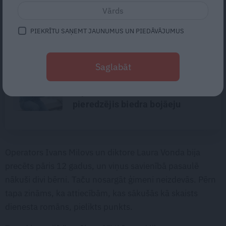
«Suņa mūžs ir īss – gribas, lai
viņš piedzīvo pēc iespējas
vairāk.» Ciemos pie Nikolaja
PIEKRĪTU SAŅEMT JAUNUMUS UN PIEDĀVĀJUMUS
Puzikova un Gitas Hertas
mīlulēm
«Nevajag kalnos tēlot varoņus!
Saglabāt
Tie ātri noliks pie vietas.»
Alpīnists Atis Plakans, kurš
pieredzējis biedra bojāeju
Operators Ivans Milovs un diktore Laura Vonda bija
precēts pāris 12 gadus, un viņus savienībā pasaulē
nākuši divi bērni. Taču nosargāt ģimeni neizdevās. Pērn
tapa zināms, ka attiecībām, kas sākušās kā skaists
dienesta romāns, pielikts punkts.