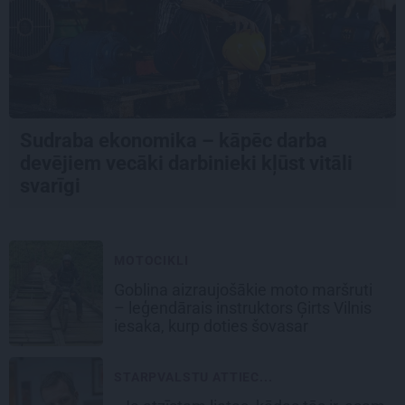
Sudraba ekonomika – kāpēc darba
devējiem vecāki darbinieki kļūst vitāli
svarīgi
MOTOCIKLI
Goblina aizraujošākie moto maršruti
– leģendārais instruktors Ģirts Vilnis
iesaka, kurp doties šovasar
STARPVALSTU ATTIEC...