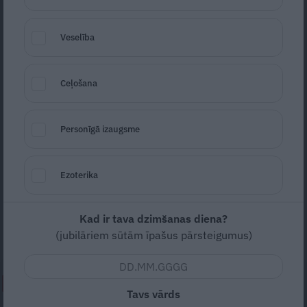
Veselība
Ceļošana
Personīgā izaugsme
Foto: No izdevniecības «Žurnāls Santa» arhīva
Seko
Santa.lv Google
Ezoterika
Pērn izjuka
Panorāmas
pāra – operatora
Ivana Milova un diktores Lauras Vondas
Kad ir tava dzimšanas diena?
laulība.
(jubilāriem sūtām īpašus pārsteigumus)
NEPALAID GARĀM!
Tavs vārds