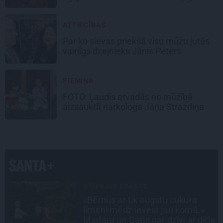
noslēpums
ATTIECĪBAS
Par ko sievas priekšā visu mūžu jutās
vainīgs dzejnieks Jānis Peters
PIEMIŅA
FOTO: Ļaudis atvadās no mūžībā
aizsauktā narkologa Jāņa Strazdiņa
INTERVIJA
Grūtāk par atkailināšanos ir
pieņemt sevi. Aktrise Katrīna
la
Kreile par depresiju, mobingu un