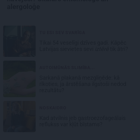
alergoloģe
TU ESI SEV SVARĪGA
Tikai 54 veselīgi dzīves gadi. Kāpēc
Latvijas sievietes sevi
iztērē
tik ātri?
AUTOIMŪNĀS SLIMĪBA...
Sarkanā plakanā mezgliņēde: kā
rīkoties, ja ārstēšana ilgstoši nedod
rezultātu?
NOSKAIDRO
Kad atvilnis jeb gastroezofageālais
reflukss var kļūt bīstams?