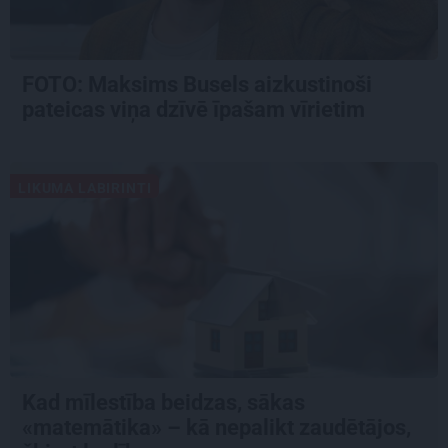
FOTO: Maksims Busels aizkustinoši
pateicas viņa dzīvē īpašam vīrietim
LIKUMA LABIRINTI
Kad mīlestība beidzas, sākas
«matemātika» – kā nepalikt zaudētājos,