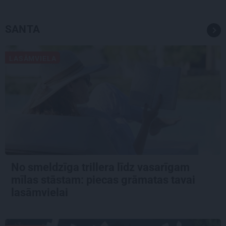
SANTA
LASĀMVIELA
No smeldzīga trillera līdz vasarīgam
mīlas stāstam: piecas grāmatas tavai
lasāmvielai