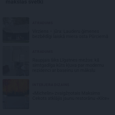
mākslas svētki
ATRADUMS
Virziens – jūra: Lauderu ģimenes
bezbēdīgi laiskā miera osta Pūrciemā
ATRADUMS
Raupjais šiks Līgatnes mežos: kā
simtgadīga kūts kļuva par modernu
rezidenci ar baseinu un mākslu
INTERJERA DIZAINS
«Michelin» zvaigžņotais Maksims
Cekots atklājis jaunu restorānu «Kíce»