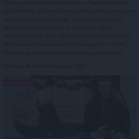
sācies ar saraksti sociālajos tīklos. «Pagāja kāds laiks
pēc šķiršanās, gadu es dzīvoju režīmā
darbs un mājas
un
nemeklēju jaunas attiecības. Bet tad pilnīgi nejauši
liktenis mūs saveda kopā, un kaut kas ir sācis
veidoties,» atklāj viņš. «Man ļoti nepatīk vientulība, es
īsti nemāku būt viens ar sevi. Man vajag, lai ir cilvēks,
kas mani gaida, kam es esmu svarīgs,» tā operators.
Interviju ar Ivanu Milovu lasi ŠEIT:
INTERVIJA