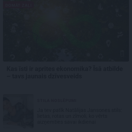
DOMĀT ZAĻI
Kas īsti ir aprites ekonomika? Īsā atbilde
– tavs jaunais dzīvesveids
STILA NOSLĒPUMI
Ja tev patīk Natālijas Jansones stils:
lietas, rotas un zīmoli, ko vērts
aizņemties savai ikdienai