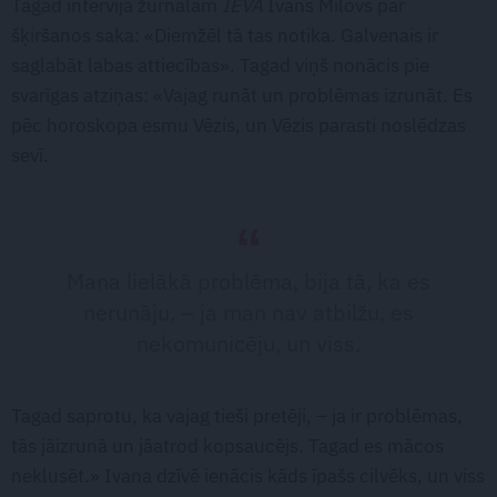
Tagad intervijā žurnālam
IEVA
Ivans Milovs par
šķiršanos saka: «Diemžēl tā tas notika. Galvenais ir
saglabāt labas attiecības». Tagad viņš nonācis pie
svarīgas atziņas: «Vajag runāt un problēmas izrunāt. Es
pēc horoskopa esmu Vēzis, un Vēzis parasti noslēdzas
sevī.
Mana lielākā problēma, bija tā, ka es
nerunāju, – ja man nav atbilžu, es
nekomunicēju, un viss.
Tagad saprotu, ka vajag tieši pretēji, – ja ir problēmas,
tās jāizrunā un jāatrod kopsaucējs. Tagad es mācos
neklusēt.» Ivana dzīvē ienācis kāds īpašs cilvēks, un viss