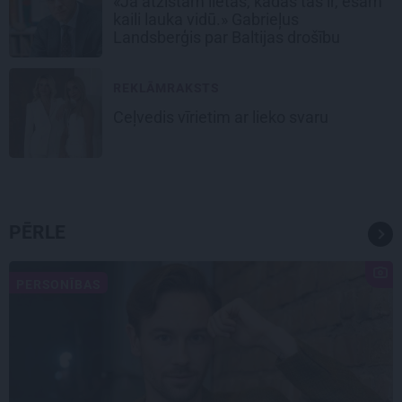
«Ja atzīstam lietas, kādas tās ir, esam
kaili lauka vidū.» Gabrieļus
Landsberģis par Baltijas drošību
REKLĀMRAKSTS
Ceļvedis vīrietim ar lieko svaru
PĒRLE
PERSONĪBAS