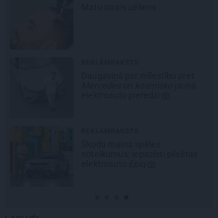
Matu otrais cēliens
REKLĀMRAKSTS
Daugaviņš par mīlestību pret
Mercedes
un
kosmisko
jaunā
elektroauto pieredzi
REKLĀMRAKSTS
Škoda maina spēles
noteikumus: iepazīsti pilsētas
elektroauto
Epiq