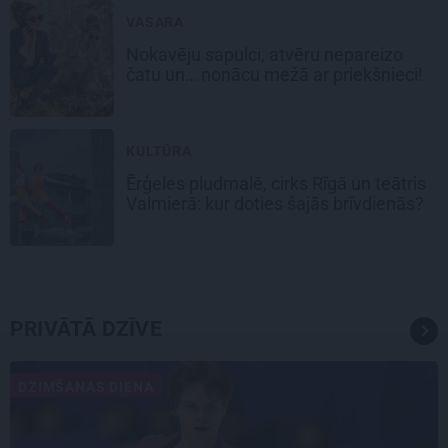
VASARA
Nokavēju sapulci, atvēru nepareizo
čatu un… nonācu mežā ar priekšnieci!
KULTŪRA
Ērģeles pludmalē, cirks Rīgā un teātris
Valmierā: kur doties šajās brīvdienās?
PRIVĀTĀ DZĪVE
DZIMŠANAS DIENA