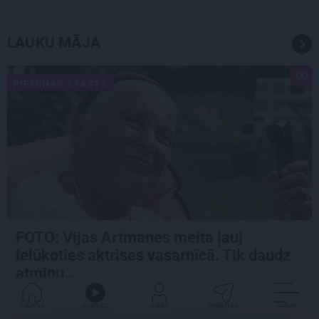
LAUKU MĀJA
PIEMIŅAS STĀSTS
FOTO:
Vijas Artmanes meita
ļauj
ielūkoties aktrises vasarnīcā. Tik daudz
atmiņu…
GALVENĀ
KLAUSIES
IENĀC
PADALĪTIES
VAIRĀK