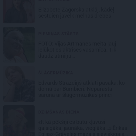
Elizabete Zagorska atklāj, kādēļ
sestdien jāvelk melnas drēbes
PIEMIŅAS STĀSTS
FOTO:
Vijas Artmanes meita
ļauj
ielūkoties aktrises vasarnīcā. Tik
daudz atmiņu…
ŠLĀGERMŪZIKA
Edvards Strazdiņš atklāti pasaka, ko
domā par Bumbieri. Neparasta
saruna ar šlāgermūzikas princi
DZIMŠANAS DIENA
«It kā pēkšņi es būtu kļuvusi
gaisīgāka, jaunāka, vieglāka…» Ērikas
Eglijas-Grāveles mazais sievišķīgais