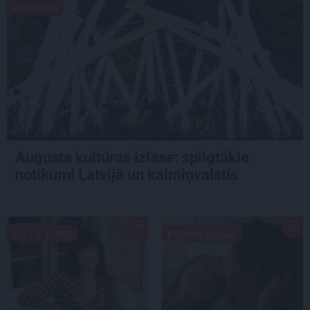
KULTŪRA
Augusta kultūras izlase: spilgtākie
notikumi Latvijā un kaimiņvalstīs
LIETU TOPS
PSIHOLOĢIJA