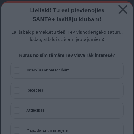
Abonē
Lieliski! Tu esi pievienojies
SANTA+ lasītāju klubam!
RECEPTES
NODERĪGI
JAUNĀKAIS
POPULĀRĀKAIS
Lai labāk piemeklētu tieši Tev visnoderīgāko saturu,
«Es īsti nemāku būt viens.»
lūdzu, atbildi uz šiem jautājumiem:
Operators Milovs par dzīvi
Kuras no šīm tēmām Tev visvairāk interesē?
pēc laulības ar Lauru Vondu
Intervijas ar personībām
izjukšanas
ŠĶIRŠANĀS
12.06.2026
Receptes
Ieva
Attiecības
Māja, dārzs un interjers