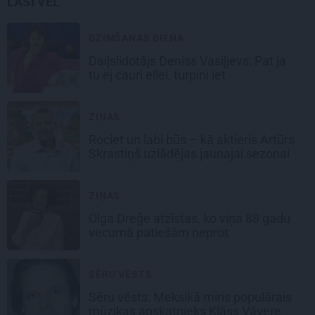
LASI VĒL
DZIMŠANAS DIENA
Daiļslidotājs Deniss Vasiļjevs: Pat ja
tu ej cauri ellei, turpini iet
ZIŅAS
Rociet un labi būs – kā aktieris Artūrs
Skrastiņš uzlādējas jaunajai sezonai
ZIŅAS
Olga Dreģe atzīstas, ko viņa 88 gadu
vecumā patiešām neprot
SĒRU VĒSTS
Sēru vēsts: Meksikā miris populārais
mūzikas apskatnieks Klāss Vāvere