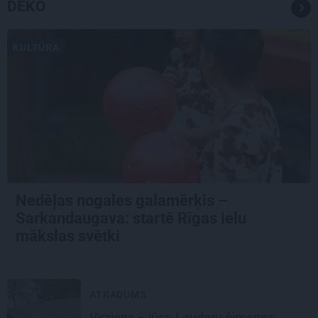
DEKO
KULTŪRA
Nedēļas nogales galamērķis –
Sarkandaugava: startē Rīgas ielu
mākslas svētki
ATRADUMS
Virziens – jūra: Lauderu ģimenes