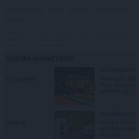
SKAISTUMKOPŠANA
NAGI
VESELĪBA
VESELĪGS UZTURS
VITAMĪNI
Publikācijas saturs vai tās jebkāda apjoma daļa ir aizsargāts autortiesību
objekts Autortiesību likuma izpratnē, un tā izmantošana bez izdevēja
atļaujas ir aizliegta. Vairāk lasi
šeit
SATURA MĀRKETINGS
REKLĀMRAKSTS
Pieaugušo dzimšanas diena
Rīgā, idejas atmiņā paliekošām
svinībām
REKLĀMRAKSTS
No kā ir atkarīgas elektroauto
uzlādes izmaksas? Skaidro Viršu
eksperti