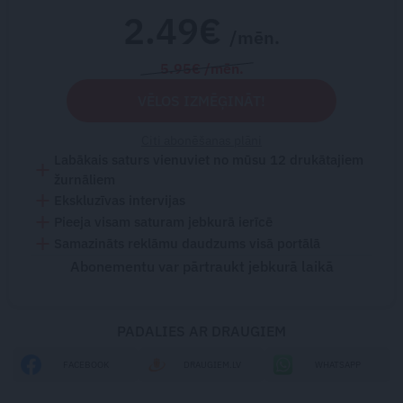
2.49€
/mēn.
5.95€ /mēn.
VĒLOS IZMĒĢINĀT!
Citi abonēšanas plāni
Labākais saturs vienuviet no mūsu 12 drukātajiem
žurnāliem
Ekskluzīvas intervijas
Pieeja visam saturam jebkurā ierīcē
Samazināts reklāmu daudzums visā portālā
Abonementu var pārtraukt jebkurā laikā
PADALIES AR DRAUGIEM
FACEBOOK
DRAUGIEM.LV
WHATSAPP