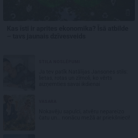
Kas īsti ir aprites ekonomika? Īsā atbilde
– tavs jaunais dzīvesveids
STILA NOSLĒPUMI
Ja tev patīk Natālijas Jansones stils:
lietas, rotas un zīmoli, ko vērts
aizņemties savai ikdienai
VASARA
Nokavēju sapulci, atvēru nepareizo
čatu un… nonācu mežā ar priekšnieci!