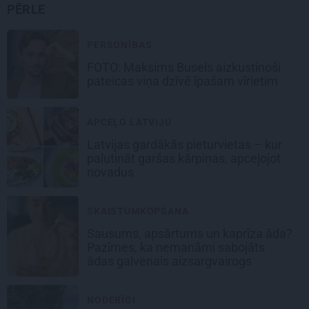
PĒRLE
PERSONĪBAS
FOTO: Maksims Busels aizkustinoši
pateicas viņa dzīvē īpašam vīrietim
APCEĻO LATVIJU
Latvijas gardākās pieturvietas – kur
palutināt garšas kārpiņas, apceļojot
novadus
SKAISTUMKOPŠANA
Sausums, apsārtums un kaprīza āda?
Pazīmes, ka nemanāmi sabojāts
ādas galvenais aizsargvairogs
NODERĪGI