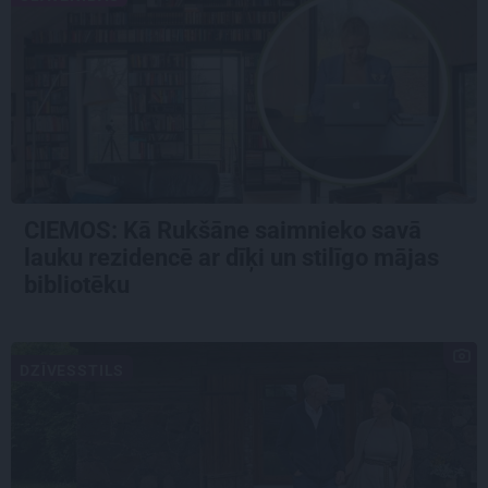
CIEMOS: Kā Rukšāne saimnieko savā
lauku rezidencē ar dīķi un stilīgo mājas
bibliotēku
DZĪVESSTILS