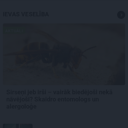
IEVAS VESELĪBA
AKTUĀLI
Sirseņi jeb irši – vairāk biedējoši nekā
nāvējoši? Skaidro entomologs un
alergoloģe