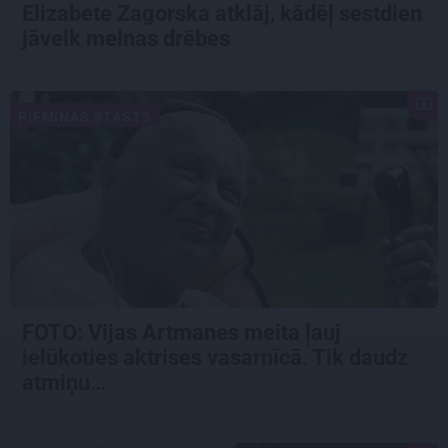
Elizabete Zagorska atklāj, kādēļ sestdien
jāvelk melnas drēbes
PIEMIŅAS STĀSTS
FOTO:
Vijas Artmanes meita
ļauj
ielūkoties aktrises vasarnīcā. Tik daudz
atmiņu…