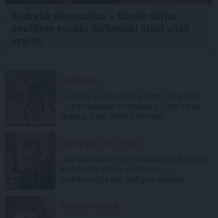
Sudraba ekonomika – kāpēc darba
devējiem vecāki darbinieki kļūst vitāli
svarīgi
MOTOCIKLI
Goblina aizraujošākie moto maršruti
– leģendārais instruktors Ģirts Vilnis
iesaka, kurp doties šovasar
STARPVALSTU ATTIEC...
«Ja atzīstam lietas, kādas tās ir, esam
kaili lauka vidū.» Gabrieļus
Landsberģis par Baltijas drošību
REKLĀMRAKSTS