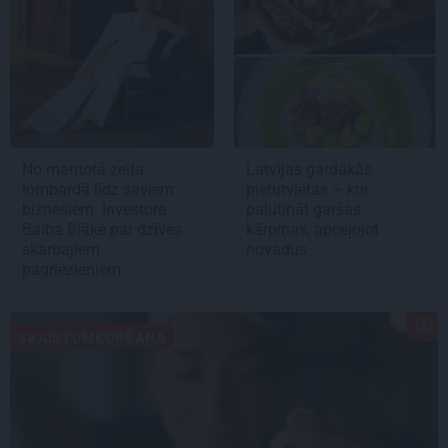
No mantotā zelta
Latvijas gardākās
lombardā līdz saviem
pieturvietas – kur
biznesiem. Investore
palutināt garšas
Baiba Blāķe par dzīves
kārpiņas, apceļojot
skarbajiem
novadus
pagriezieniem
SKAISTUMKOPŠANA