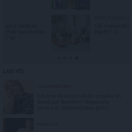
DEKO DISKUSIJAS
Cik maksā dizainers un –
kāpēc?
LASI VĒL
ŠLĀGERMŪZIKA
Edvards Strazdiņš atklāti pasaka, ko
domā par Bumbieri. Neparasta
saruna ar šlāgermūzikas princi
PIEREDZE