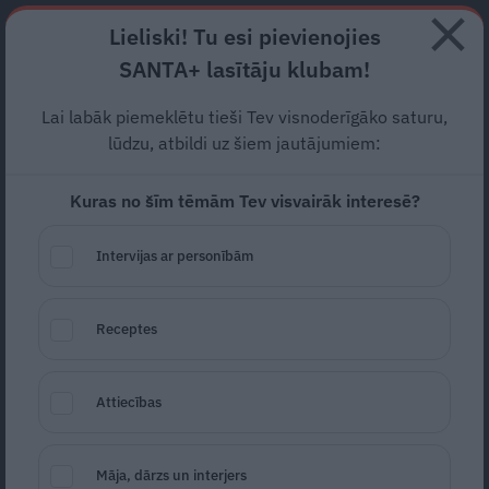
Abonē
Lieliski! Tu esi pievienojies
SANTA+ lasītāju klubam!
RECEPTES
NODERĪGI
JAUNĀKAIS
POPULĀRĀKAIS
Lai labāk piemeklētu tieši Tev visnoderīgāko saturu,
Kas zog nagiem
izturību un
lūdzu, atbildi uz šiem jautājumiem:
skaistumu?
Kuras no šīm tēmām Tev visvairāk interesē?
SKAISTUMKOPŠANA
14.04.2022
Intervijas ar personībām
Santa.lv
Redakcija
portals@santa.lv
Receptes
Attiecības
Māja, dārzs un interjers