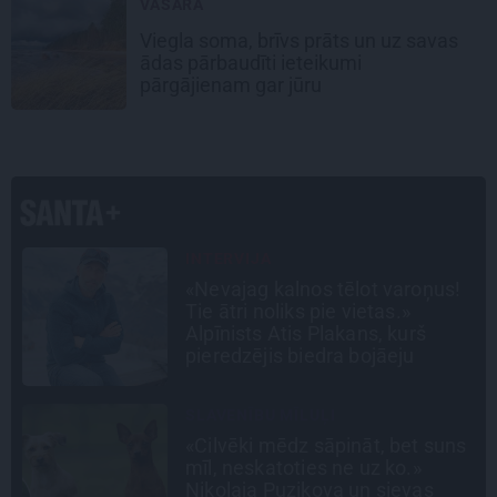
VASARA
Viegla soma, brīvs prāts un uz savas
ādas pārbaudīti ieteikumi
pārgājienam gar jūru
CEĻOJUMA PLĀNS
Draudzeņu ceļojums bez
drāmām: noderīgi padomi
plānošanai un 16 galamērķu
idejas
STIPRAIS STĀSTS
s
«Bērnus ar tik augstu cukura
līmeni mēdz ievest jau komā.»
Madara un Gatis par dzīvi ar dēla