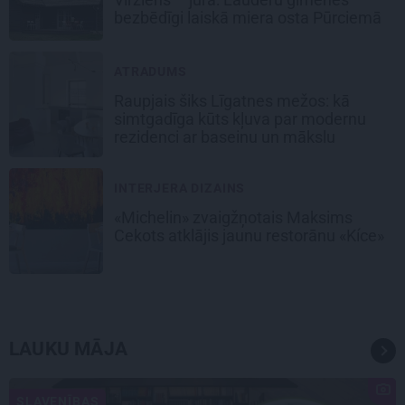
bezbēdīgi laiskā miera osta Pūrciemā
ATRADUMS
Raupjais šiks Līgatnes mežos: kā
simtgadīga kūts kļuva par modernu
rezidenci ar baseinu un mākslu
INTERJERA DIZAINS
«Michelin» zvaigžņotais Maksims
Cekots atklājis jaunu restorānu «Kíce»
LAUKU MĀJA
SLAVENĪBAS