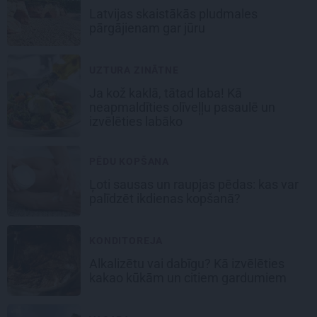
Latvijas skaistākās pludmales
pārgājienam gar jūru
UZTURA ZINĀTNE
Ja kož kaklā, tātad laba! Kā
neapmaldīties olīveļļu pasaulē un
izvēlēties labāko
PĒDU KOPŠANA
Ļoti sausas un raupjas pēdas: kas var
palīdzēt ikdienas kopšanā?
KONDITOREJA
Alkalizētu vai dabīgu? Kā izvēlēties
kakao kūkām un citiem gardumiem