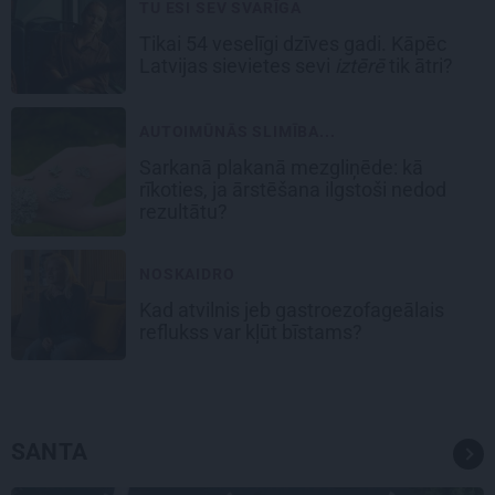
TU ESI SEV SVARĪGA
Tikai 54 veselīgi dzīves gadi. Kāpēc
Latvijas sievietes sevi
iztērē
tik ātri?
AUTOIMŪNĀS SLIMĪBA...
Sarkanā plakanā mezgliņēde: kā
rīkoties, ja ārstēšana ilgstoši nedod
rezultātu?
NOSKAIDRO
Kad atvilnis jeb gastroezofageālais
reflukss var kļūt bīstams?
SANTA