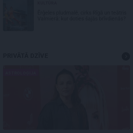
KULTŪRA
Ērģeles pludmalē, cirks Rīgā un teātris
Valmierā: kur doties šajās brīvdienās?
PRIVĀTĀ DZĪVE
ASTROLOĢIJA