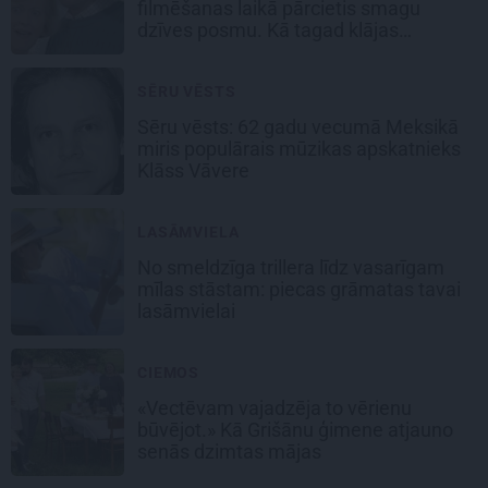
filmēšanas laikā pārcietis smagu
dzīves posmu. Kā tagad klājas
Emetam?
SĒRU VĒSTS
Sēru vēsts: 62 gadu vecumā Meksikā
miris populārais mūzikas apskatnieks
Klāss Vāvere
LASĀMVIELA
No smeldzīga trillera līdz vasarīgam
mīlas stāstam: piecas grāmatas tavai
lasāmvielai
CIEMOS
«Vectēvam vajadzēja to vērienu
būvējot.» Kā Grišānu ģimene atjauno
senās dzimtas mājas