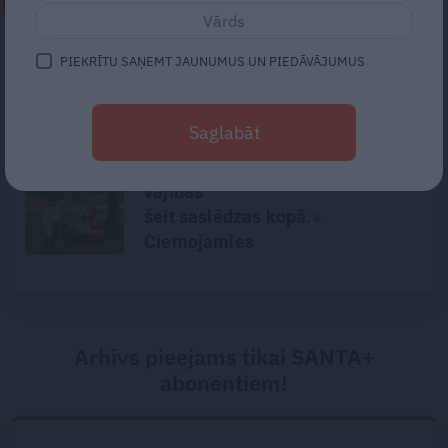
NEPALAID GARĀM!
«Mūzika rezonē ar katra privāto
PIEKRĪTU SAŅEMT JAUNUMUS UN PIEDĀVĀJUMUS
stāstu.» Jauns zieds džeza
ainavā – Gerda Timrota
Saglabāt
«Mūsu katra
vājības
šeit saslēdzas kopā.»
Ciemojamies
Latgolitā
pie Grišānu ģimenes
Arhīvs pieejams tikai SANTA+
abonentiem!