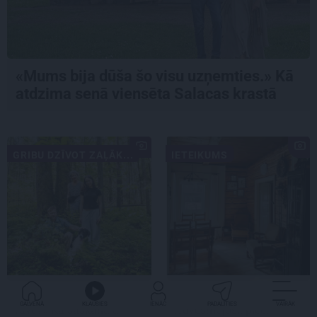
«Mums bija dūša šo visu uzņemties.» Kā
atdzima senā viensēta Salacas krastā
GRIBU DZĪVOT ZAĻĀK...
IETEIKUMS
«Dacīt, vai tu vispār
Praktiski, gardi un
GALVENĀ
KLAUSIES
IENĀC
PADALĪTIES
VAIRĀK
ravē?» Kā saskaņā ar
iedvesmojoši: pieci