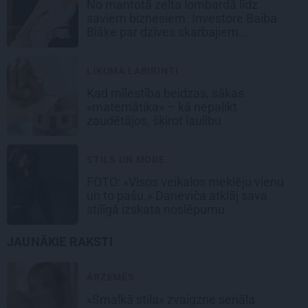
No mantotā zelta lombardā līdz
saviem biznesiem. Investore Baiba
Blāķe par dzīves skarbajiem
pagriezieniem
LIKUMA LABIRINTI
Kad mīlestība beidzas, sākas
«matemātika» – kā nepalikt
zaudētājos, šķirot laulību
STILS UN MODE
FOTO: «Visos veikalos meklēju vienu
un to pašu.» Daneviča atklāj sava
stilīgā izskata noslēpumu
JAUNĀKIE RAKSTI
ĀRZEMĒS
«Smalkā stila» zvaigzne seriāla