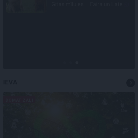
diabētu
INTERVIJA
Grūtāk par atkailināšanos ir
pieņemt sevi. Aktrise Katrīna
Kreile par depresiju, mobingu un
ceļu līdz lielajām lomām
IEVA
DOMĀT ZAĻI