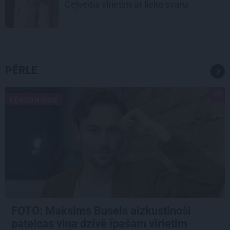
Ceļvedis vīrietim ar lieko svaru
PĒRLE
PERSONĪBAS
FOTO: Maksims Busels aizkustinoši
pateicas viņa dzīvē īpašam vīrietim