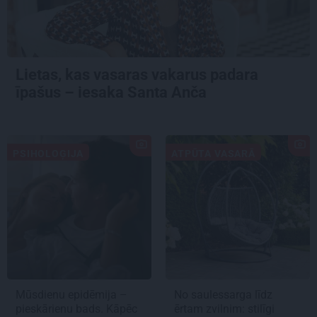
Lietas, kas vasaras vakarus padara
īpašus – iesaka Santa Anča
PSIHOLOĢIJA
ATPŪTA VASARĀ
Mūsdienu epidēmija –
No saulessarga līdz
pieskārienu bads. Kāpēc
ērtam zvilnim: stilīgi