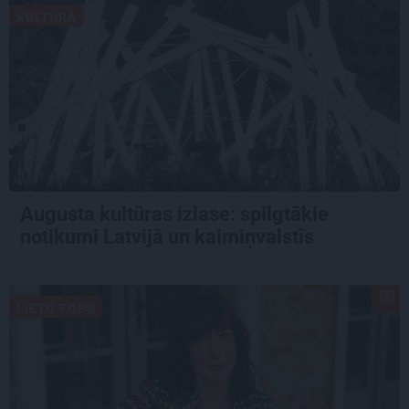
KULTŪRA
Augusta kultūras izlase: spilgtākie
notikumi Latvijā un kaimiņvalstīs
LIETU TOPS