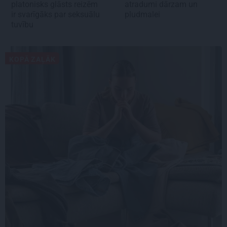
platonisks glāsts reizēm
atradumi dārzam un
ir svarīgāks par seksuālu
pludmalei
tuvību
KOPĀ ZAĻĀK