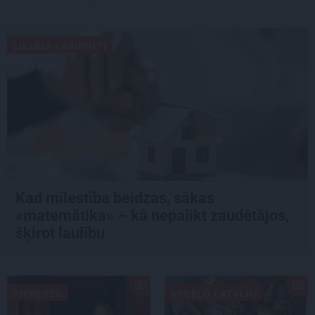
LIKUMA LABIRINTI
Kad mīlestība beidzas, sākas
«matemātika» – kā nepalikt zaudētājos,
šķirot laulību
PIEREDZE
APCEĻO LATVIJU