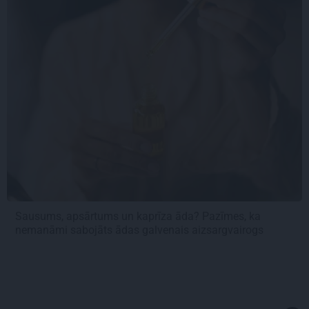
Sausums, apsārtums un kaprīza āda? Pazīmes, ka
nemanāmi sabojāts ādas galvenais aizsargvairogs