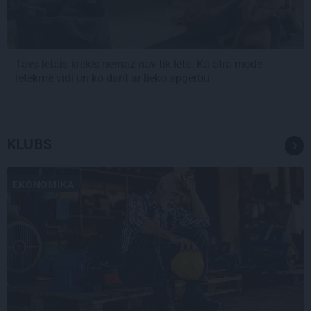
Tavs lētais krekls nemaz nav tik lēts. Kā ātrā mode
ietekmē vidi un ko darīt ar lieko apģērbu
KLUBS
EKONOMIKA