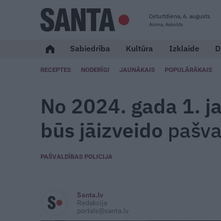
Ceturtdiena, 6. augusts
Aisma, Askolds
Sabiedrība
Kultūra
Izklaide
D
RECEPTES
NODERĪGI
JAUNĀKAIS
POPULĀRĀKAIS
No 2024. gada 1. j
būs jāizveido
pašva
PAŠVALDĪBAS POLICIJA
Santa.lv
Redakcija
portals@santa.lv