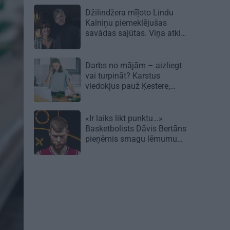
Džilindžera mīļoto Lindu
Kalniņu piemeklējušas
savādas sajūtas. Viņa atklāj
iemeslu
Darbs no mājām – aizliegt
vai turpināt? Karstus
viedokļus pauž Ķestere,
Rasnačs un daudzi citi
«Ir laiks likt punktu…»
Basketbolists Dāvis Bertāns
pieņēmis smagu lēmumu
un dod solījumu saviem
biedriem