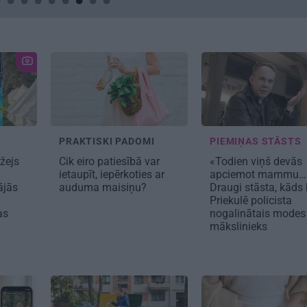
PRAKTISKI PADOMI
PIEMIŅAS STĀSTS
žejs
Cik eiro patiesībā var
«Todien viņš devās
ietaupīt, iepērkoties ar
apciemot mammu…
ājās
auduma maisiņu?
Draugi stāsta, kāds 
Priekulē policista
as
nogalinātais modes
mākslinieks