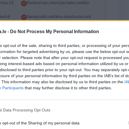
 mūsu 12
Ekskluzīvas intervijas katru nedēļu
ierīcē
Samazināts reklāmu daudzums visā
portālā
.lv -
Do Not Process My Personal Information
to opt-out of the sale, sharing to third parties, or processing of your per
Sākt par 1 € →
formation for targeted advertising by us, please use the below opt-out s
r selection. Please note that after your opt-out request is processed y
vi – iespēja pārtraukt jebkurā laikā!
eing interest-based ads based on personal information utilized by us or
disclosed to third parties prior to your opt-out. You may separately opt-
losure of your personal information by third parties on the IAB’s list of
abonents?
Ienākt portālā
. This information may also be disclosed by us to third parties on the
IA
Participants
that may further disclose it to other third parties.
l Data Processing Opt Outs
WHATSAPP
o opt-out of the Sharing of my personal data.