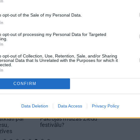
In
EDRĪBA
PAŠVALDĪBAS
DROŠĪBA
o opt-out of the Sale of my Personal Data.
In
 aizsargāts autortiesību objekts Autortiesību likuma izpratnē, un tā
rāk lasi
šeit
to opt-out of processing my Personal Data for Targeted
ing.
In
o opt-out of Collection, Use, Retention, Sale, and/or Sharing
ersonal Data that Is Unrelated with the Purposes for which it
lected.
In
CONFIRM
KI
REKLĀMRAKSTS
REKLĀMRAK
p labākie
Kāpēc tieši tagad ir
Matu otrai
Data Deletion
Data Access
Privacy Policy
i pasaulē.
labākais laiks doties uz
tklāti par
Pakrojas muižas Ziedu
su,
festivālu?
zīves