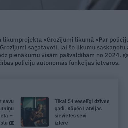
ja likumprojekta «Grozījumi likumā «Par policij
 Grozījumi sagatavoti, lai šo likumu saskaņotu 
redz pienākumu visām pašvaldībām no 2024. g
dības policiju autonomās funkcijas ietvaros.
ar savu
Tikai 54 veselīgi dzīves
utniņu
gadi. Kāpēc Latvijas
eta –
sievietes sevi
astā
iztērē