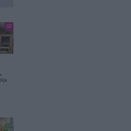
»
bija