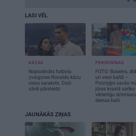
LASI VĒL
KĀZAS
PERSONĪBAS
Nopludināts futbola
FOTO: Baseins, dīd
zvaigznes Ronaldu kāzu
un viesi baltā –
viesu saraksts. Daži
Porziņģis savās m
vārdi pārsteidz
jūras krastā sarīko
vērienīgu dzimšan
dienas balli
JAUNĀKĀS ZIŅAS