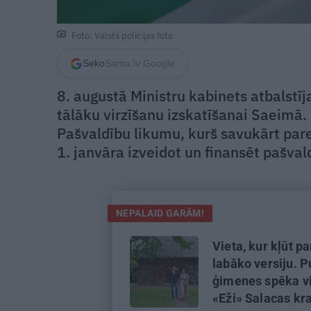
Foto: Valsts policijas foto
Seko
Santa.lv Google
8. augustā Ministru kabinets atbalstī
tālāku virzīšanu izskatīšanai Saeimā.
Pašvaldību likumu, kurš savukārt pa
1. janvāra izveidot un finansēt pašval
NEPALAID GARĀM!
Vieta, kur kļūt p
labāko versiju. P
ģimenes spēka vi
«Eži» Salacas kr