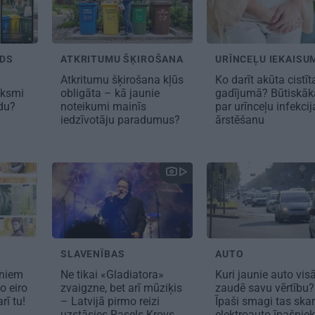
IDS
ATKRITUMU ŠĶIROŠANA
URĪNCEĻU IEKAISU
Atkritumu šķirošana kļūs
Ko darīt akūta cistīt
eksmi
obligāta – kā jaunie
gadījumā? Būtiskāk
idu?
noteikumi mainīs
par urīnceļu infekcij
iedzīvotāju paradumus?
ārstēšanu
SLAVENĪBAS
AUTO
tniem
Ne tikai «Gladiatora»
Kuri jaunie auto vis
o eiro
zvaigzne, bet arī mūziķis
zaudē savu vērtību?
rī tu!
– Latvijā pirmo reizi
Īpaši smagi tas skar
uzstāsies Rasels Krovs
elektroauto īpašnie