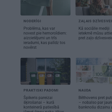
NODERĪGI
ZAĻAIS DZĪVESVE
Problēma, kas var
Kā sociālie mediji
novest pie hemoroīdiem:
ietekmē mūsu atti
aizcietējumi un trīs
pret zaļo dzīvesve
ieradumi, kas palīdz tos
novērst
PRAKTISKI PADOMI
NAUDA
Špikeris pareizai
Bēthovens pret pu
šķirošanai – kurā
– nobalso par jaun
konteinerā patiesībā
banknošu dizainu a
jāmet čipsu paka, tējas