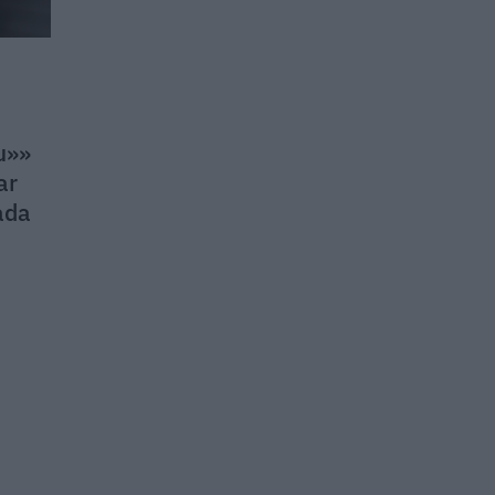
u»»
ar
ada