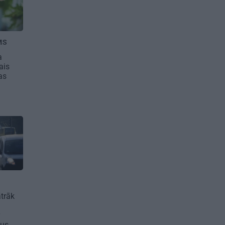
MS
a
ais
as
ātrāk
kus