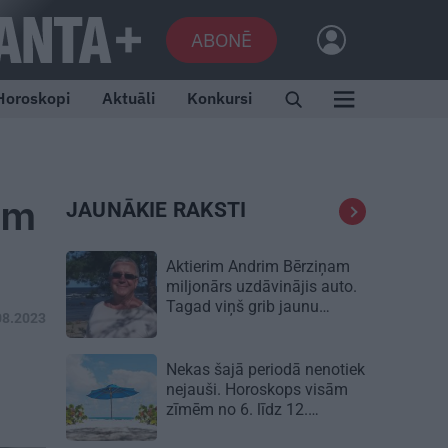
ABONĒ
Horoskopi
Aktuāli
Konkursi
ām
JAUNĀKIE RAKSTI
Aktierim Andrim Bērziņam
miljonārs uzdāvinājis auto.
Tagad viņš grib jaunu…
08.2023
Nekas šajā periodā nenotiek
nejauši. Horoskops visām
zīmēm no 6. līdz 12.
augustam