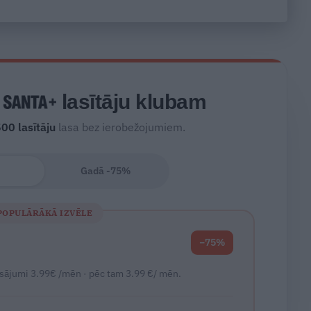
tik ātri?
s
lasītāju klubam
500
lasītāju
lasa bez ierobežojumiem.
Gadā -75%
POPULĀRĀKĀ IZVĒLE
−75%
sājumi 3.99€ /mēn · pēc tam 3.99 €/ mēn.