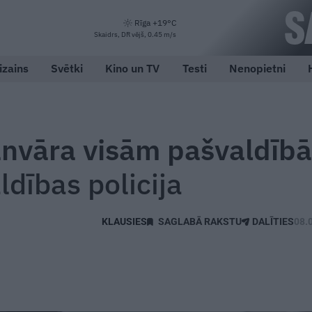
Rīga +19°C
Skaidrs, DR vējš, 0.45 m/s
izains
Svētki
Kino un TV
Testi
Nenopietni
anvāra visām pašvaldīb
ldības policija
SAGLABĀ RAKSTU
DALĪTIES
08.