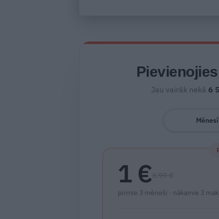
Pievienojie
Jau vairāk nekā
6 
Mēnesī
1 €
3.99 €
pirmie 3 mēneši · nākamie 3 mak