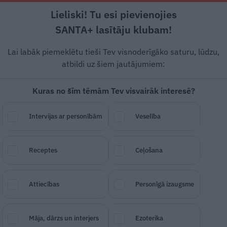
Lieliski! Tu esi pievienojies
Rīga +20°C
Daļēji apmācies, DR vējš, 1.34 m/s
SANTA+ lasītāju klubam!
Pamatēdieni
Deserti
Padomi
Ātri un g
Lai labāk piemeklētu tieši Tev visnoderīgāko saturu, lūdzu,
atbildi uz šiem jautājumiem:
Kuras no šīm tēmām Tev visvairāk interesē?
Intervijas ar personībām
Veselība
kas ar burkāniem
Receptes
Ceļošana
SAGLABĀ RAKSTU
DALĪTIES
26.
Attiecības
Personīgā izaugsme
Māja, dārzs un interjers
Ezoterika