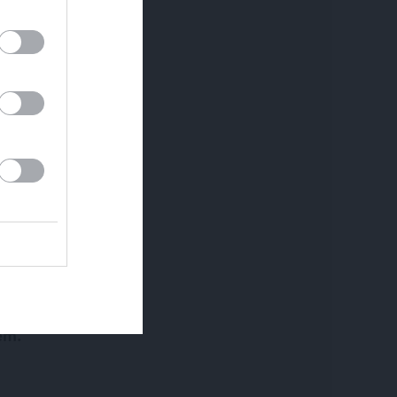
a
UNĀKIE
em.