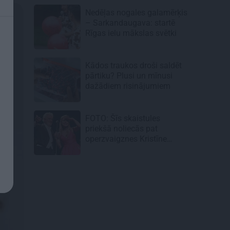
Nedēļas nogales galamērķis
– Sarkandaugava: startē
Rīgas ielu mākslas svētki
Kādos traukos droši saldēt
pārtiku? Plusi un mīnusi
dažādiem risinājumiem
FOTO: Šīs skaistules
priekšā noliecās pat
operzvaigznes Kristīne
Opolais un Plasido
Domingo