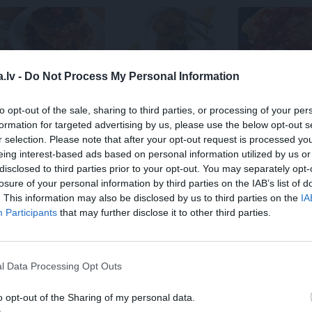
.lv -
Do Not Process My Personal Information
PANKŪKAS
PANKŪKAS
PANKŪKAS
Griķu pankūkas
Pankūkas
ar ķirbi
Gaisīgās
ābo
to opt-out of the sale, sharing to third parties, or processing of your per
ar āboliem
un ābolu
pankūkas
formation for targeted advertising by us, please use the below opt-out s
r selection. Please note that after your opt-out request is processed y
eing interest-based ads based on personal information utilized by us or
disclosed to third parties prior to your opt-out. You may separately opt-
losure of your personal information by third parties on the IAB’s list of
. This information may also be disclosed by us to third parties on the
IA
Participants
that may further disclose it to other third parties.
l Data Processing Opt Outs
o opt-out of the Sharing of my personal data.