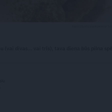
Auzu pārslu pankūkas ar b
 (vai divas… vai trīs), tava diena būs pilna sp
slu
u