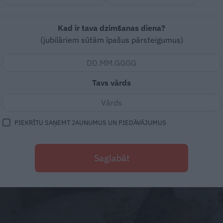
Kad ir tava dzimšanas diena?
(jubilāriem sūtām īpašus pārsteigumus)
Tavs vārds
PIEKRĪTU SAŅEMT JAUNUMUS UN PIEDĀVĀJUMUS
Saglabāt