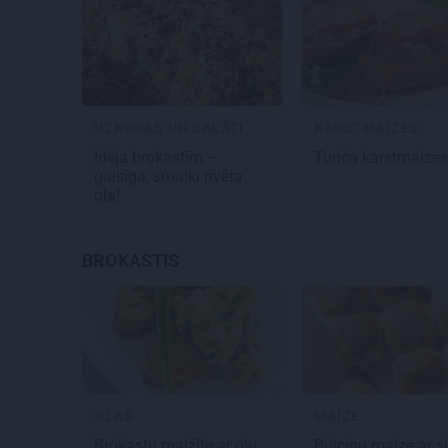
UZKODAS UN SALĀTI
KARSTMAIZES
Ideja brokastīm –
Tunča
karstmaizes
gaisīga,
smalki rīvēta
ola
!
BROKASTIS
OLAS
MAIZE
Brokastu maizīte
ar olu
Bulciņu maize
ar s