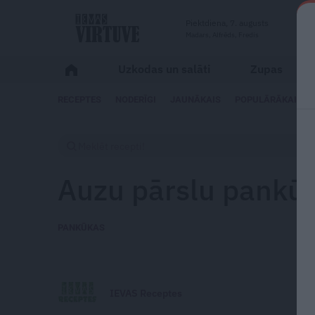
Piektdiena, 7. augusts
Madars, Alfrēds, Fredis
Uzkodas un salāti
Zupas
RECEPTES
NODERĪGI
JAUNĀKAIS
POPULĀRĀKAIS
Auzu pārslu pankū
PANKŪKAS
IEVAS Receptes