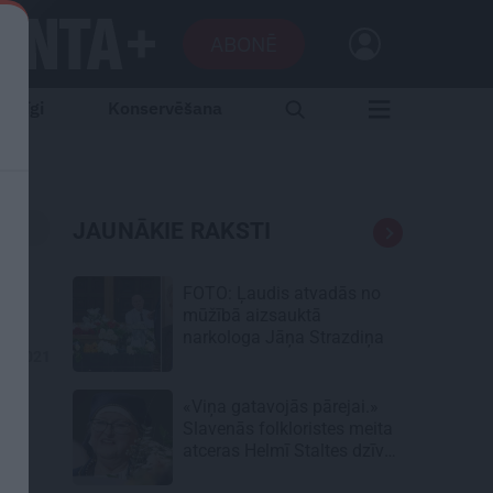
ABONĒ
aršīgi
Konservēšana
JAUNĀKIE RAKSTI
FOTO: Ļaudis atvadās no
mūžībā aizsauktā
narkologa Jāņa Strazdiņa
05.2021
«Viņa gatavojās pārejai.»
Slavenās folkloristes meita
atceras Helmī Staltes dzīves
izskaņu