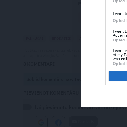
Opted 
PADALIES AR DRAUGI
I want t
FACEBOOK
Opted 
I want 
Advertis
PANKŪKAS
BROKASTIS
AUZU PĀRSLAS
Opted 
Publikācijas saturs vai tās jebkāda apjoma daļa ir aizsargāts a
I want t
of my P
atļaujas ir aizliegta. Vairāk lasi
šeit
was col
0 KOMENTĀRI
Opted 
Šobrīd komentāru nav. Tavs viedoklis būs pirmai
PIEVIENOT KOMENTĀRU
Lai pievienotu komentāru autorizējies ar
Santa.lv