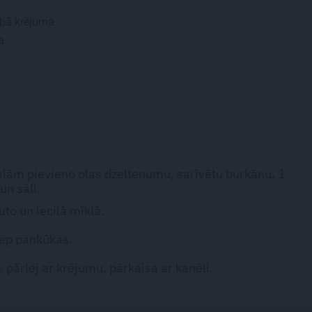
bā krējuma
a
lām pievieno olas dzeltenumu, sarīvētu burkānu, 1
un sāli.
to un iecilā mīklā.
cep pankūkas.
s
pārlej ar krējumu, pārkaisa ar kanēli.