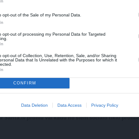
In
EM
o opt-out of the Sale of my Personal Data.
DRAUGIEM.LV
WHATSAPP
In
to opt-out of processing my Personal Data for Targeted
ing.
In
utortiesību objekts Autortiesību likuma izpratnē, un tā izmantošana bez izdevēj
o opt-out of Collection, Use, Retention, Sale, and/or Sharing
ersonal Data that Is Unrelated with the Purposes for which it
lected.
In
JA
CONFIRM
s!
Data Deletion
Data Access
Privacy Policy
 Santa.lv profilu vai kādu no šiem sociālo tīklu profili