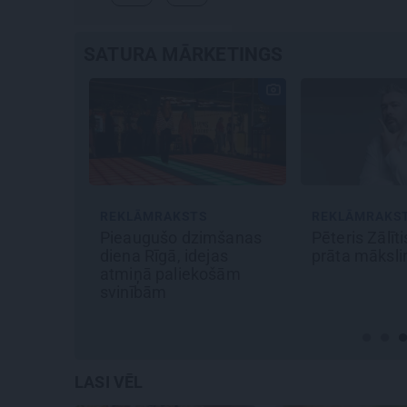
SATURA MĀRKETINGS
REKLĀMRAKSTS
REKLĀMRAKS
mšanas
Pēteris Zālītis: Esmu
Kāpēc tieši t
jas
prāta mākslinieks
labākais laik
ošām
Pakrojas mui
festivālu?
LASI VĒL