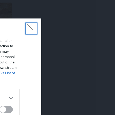
lu
sonal or
ection to
ou may
 personal
out of the
 downstream
B’s List of