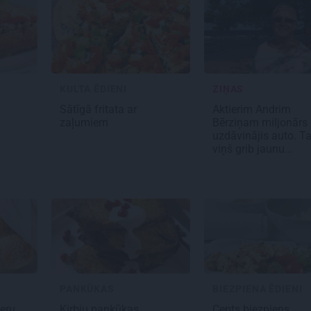
KULTA ĒDIENI
ZIŅAS
Sātīgā
fritata
ar
Aktierim Andrim
zaļumiem
Bērziņam miljonārs
uzdāvinājis auto. T
viņš grib jaunu…
PANKŪKAS
BIEZPIENA ĒDIENI
ieru
Ķirbju pankūkas
Cepts biezpiens