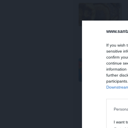
www.santa
BROKASTIS
Veselīgās ķirbju
If you wish 
miltu pankūkas
sensitive in
confirm you
continue se
information 
further disc
participants
Downstream 
PANKŪKAS
Griķu miltu
pankūkas ar
āboliem
Persona
I want t