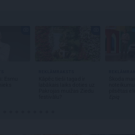
TS
REKLĀMRAKSTS
DEKO DISK
agad ir
Škoda maina spēles
Cik maksā 
s doties uz
noteikumus: iepazīsti
– kāpēc?
žas Ziedu
pilsētas elektroauto
Epiq