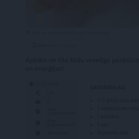
Foto: No izdevniecības Žurnāls Santa arhīva
Seko
Santa.lv Google
Apēdot no rīta šādu veselīgu pankūciņu
un enerģijas!
Zema
SASTĀVDAĻAS:
Lēti
1/2
glāze auzu pār
1
1 ēdamkarote
milt
20m
(sagatavošanās)
1
burkāns
20m
1
ola
(pagatavošana)
šķipsniņa sāls
40m (kopā)