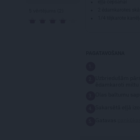
eļļa cepšanai
2 ēdamkarotes
skā
5
vērtējums (
2
)
1/4 tējkarote
kanēļ
PAGATAVOŠANA
1.
Uzbriedušām pārs
2.
ēdamkaroti miltu 
Olas baltumu sapu
3.
Sakarsētā eļļā iz
4.
Gatavas
pankūka
5.