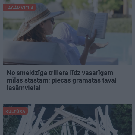
LASĀMVIELA
No smeldzīga trillera līdz vasarīgam
mīlas stāstam: piecas grāmatas tavai
lasāmvielai
KULTŪRA