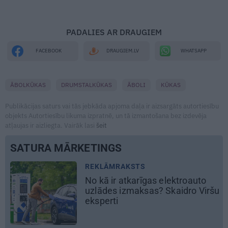
PADALIES AR DRAUGIEM
WHATSAPP
FACEBOOK
DRAUGIEM.LV
ĀBOLKŪKAS
DRUMSTALKŪKAS
ĀBOLI
KŪKAS
Publikācijas saturs vai tās jebkāda apjoma daļa ir aizsargāts autortiesību
objekts Autortiesību likuma izpratnē, un tā izmantošana bez izdevēja
atļaujas ir aizliegta. Vairāk lasi
šeit
SATURA MĀRKETINGS
DEKO DISKUSIJAS
Cik maksā dizainers un –
šu
kāpēc?