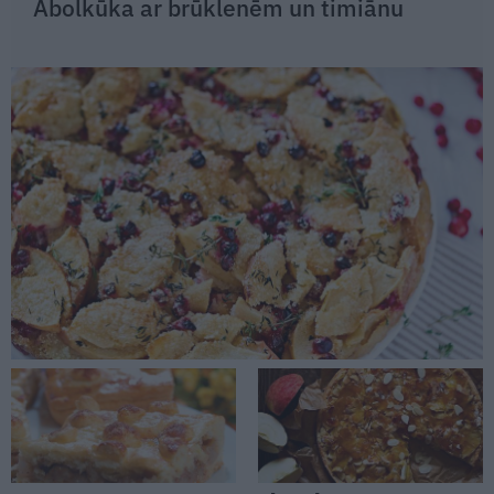
Ābolkūka ar brūklenēm un timiānu