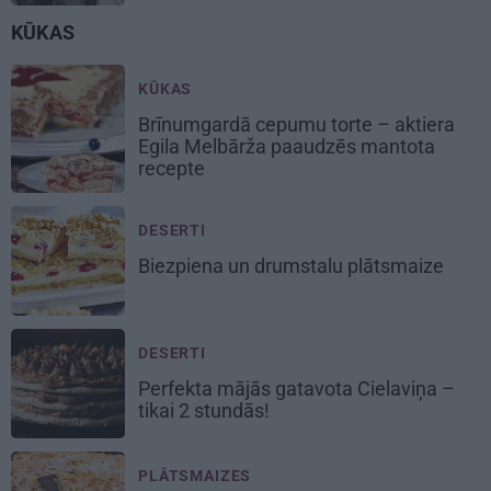
KŪKAS
KŪKAS
Brīnumgardā
cepumu torte
– aktiera
Egila Melbārža paaudzēs mantota
recepte
DESERTI
Biezpiena un drumstalu
plātsmaize
DESERTI
Perfekta mājās gatavota
Cielaviņa
–
tikai 2 stundās!
PLĀTSMAIZES