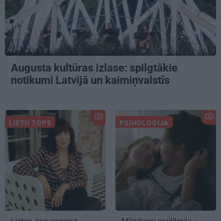
Augusta kultūras izlase: spilgtākie
notikumi Latvijā un kaimiņvalstīs
LIETU TOPS
PSIHOLOĢIJA