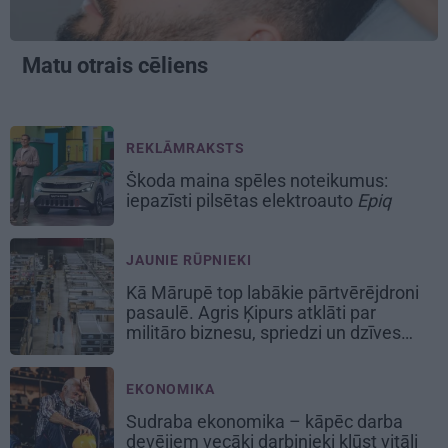
Matu otrais cēliens
REKLĀMRAKSTS
Škoda maina spēles noteikumus:
iepazīsti pilsētas elektroauto
Epiq
JAUNIE RŪPNIEKI
Kā Mārupē top labākie pārtvērējdroni
pasaulē. Agris Ķipurs atklāti par
militāro biznesu, spriedzi un dzīves
draivu
EKONOMIKA
Sudraba ekonomika – kāpēc darba
devējiem vecāki darbinieki kļūst vitāli