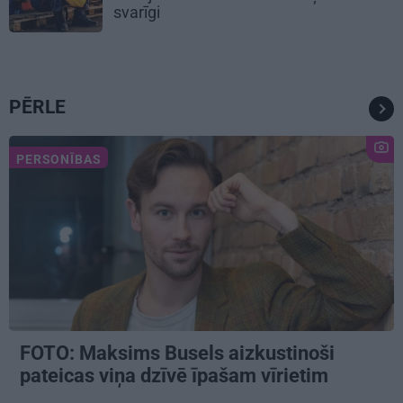
svarīgi
PĒRLE
PERSONĪBAS
FOTO: Maksims Busels aizkustinoši
pateicas viņa dzīvē īpašam vīrietim