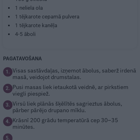
1
neliela ola
1 tējkarote
cepamā pulvera
1 tējkarote
kanēļa
4-5
āboli
PAGATAVOŠANA
Visas sastāvdaļas, izņemot ābolus, saberž irdenā
1.
masā, veidojot drumstalas.
Pusi masas liek ietaukotā veidnē, ar pirkstiem
2.
viegli piespiež.
Virsū liek plānās šķēlītēs sagrieztus ābolus,
3.
pārber pārējo drupano mīklu.
Krāsnī 200 grādu temperatūrā cep 30–35
4.
minūtes.
5.