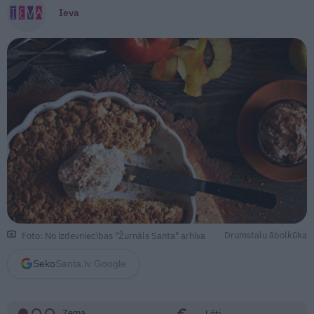
Ieva
Drumstalu ābolkūka
Foto: No izdevniecības "Žurnāls Santa" arhīva
Seko
Santa.lv Google
Zema
Lēti