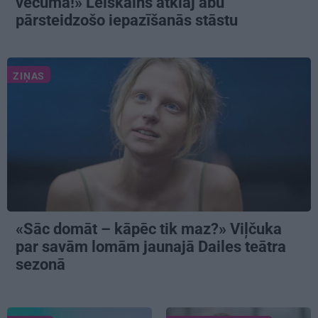
vecumā!» Leiškalns atklāj abu
pārsteidzošo iepazīšanās stāstu
ZIŅAS
«Sāc domāt – kāpēc tik maz?» Viļčuka
par savām lomām jaunajā Dailes teātra
sezonā