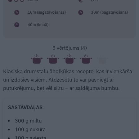
10m (sagatavošanās)
30m (pagatavošana)
40m (kopā)
5
vērtējums (
4
)
Klasiska drumstalu ābolkūkas recepte, kas ir vienkārša
un izdosies visiem. Atdzesētu to var pasniegt ar
putukrējumu, bet vēl siltu – ar saldējuma bumbu.
SASTĀVDAĻAS:
300 g
miltu
100 g
cukura
100 g
sviesta