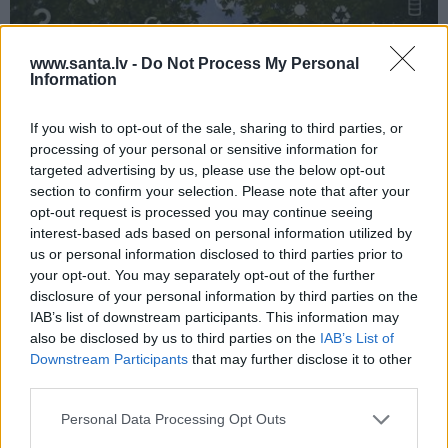
Kas īsti ir aprites ekonomika? Īsā atbilde
www.santa.lv -
Do Not Process My Personal
– tavs jaunais dzīvesveids
Information
If you wish to opt-out of the sale, sharing to third parties, or
processing of your personal or sensitive information for
STILA NOSLĒPUMI
targeted advertising by us, please use the below opt-out
section to confirm your selection. Please note that after your
Ja tev patīk Natālijas Jansones stils:
opt-out request is processed you may continue seeing
lietas, rotas un zīmoli, ko vērts
interest-based ads based on personal information utilized by
aizņemties savai ikdienai
us or personal information disclosed to third parties prior to
your opt-out. You may separately opt-out of the further
VASARA
disclosure of your personal information by third parties on the
IAB’s list of downstream participants. This information may
Nokavēju sapulci, atvēru nepareizo
also be disclosed by us to third parties on the
IAB’s List of
čatu un… nonācu mežā ar priekšnieci!
Downstream Participants
that may further disclose it to other
third parties.
Personal Data Processing Opt Outs
KULTŪRA