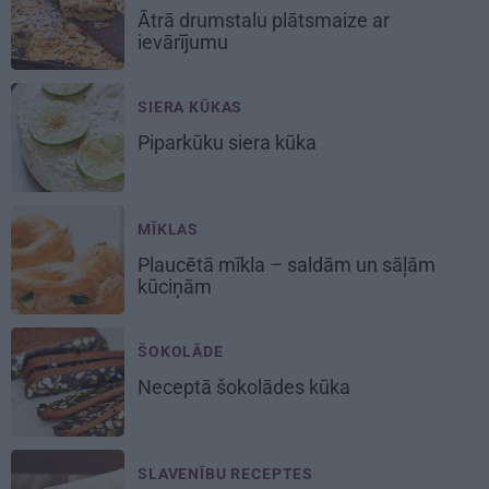
Ātrā drumstalu
plātsmaize
ar
ievārījumu
SIERA KŪKAS
Piparkūku
siera kūka
MĪKLAS
Plaucētā mīkla
– saldām un sāļām
kūciņām
ŠOKOLĀDE
Neceptā
šokolādes kūka
SLAVENĪBU RECEPTES