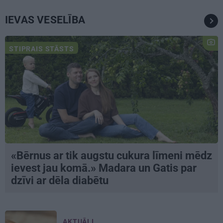
IEVAS VESELĪBA
STIPRAIS STĀSTS
«Bērnus ar tik augstu cukura līmeni mēdz
ievest jau komā.» Madara un Gatis par
dzīvi ar dēla diabētu
AKTUĀLI