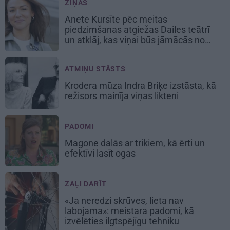
ZIŅAS
Anete Kursīte pēc meitas
piedzimšanas atgiežas Dailes teātrī
un atklāj, kas viņai būs jāmācās no
jauna
ATMIŅU STĀSTS
Krodera mūza Indra Briķe izstāsta, kā
režisors mainīja viņas likteni
PADOMI
Magone dalās ar trikiem, kā ērti un
efektīvi lasīt ogas
ZAĻI DARĪT
«Ja neredzi skrūves, lieta nav
labojama»: meistara padomi, kā
izvēlēties ilgtspējīgu tehniku