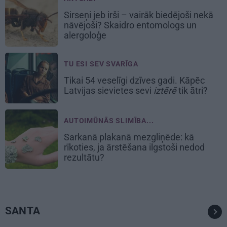
Sirseņi jeb irši – vairāk biedējoši nekā
nāvējoši? Skaidro entomologs un
alergoloģe
TU ESI SEV SVARĪGA
Tikai 54 veselīgi dzīves gadi. Kāpēc
Latvijas sievietes sevi
iztērē
tik ātri?
AUTOIMŪNĀS SLIMĪBA...
Sarkanā plakanā mezgliņēde: kā
rīkoties, ja ārstēšana ilgstoši nedod
rezultātu?
SANTA