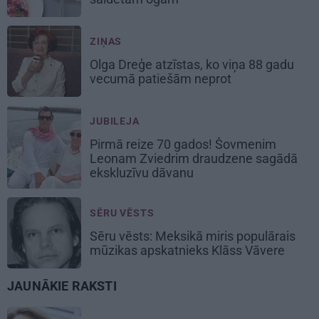
ZIŅAS
Olga Dreģe atzīstas, ko viņa 88 gadu
vecumā patiešām neprot
JUBILEJA
Pirmā reize 70 gados! Šovmenim
Leonam Zviedrim draudzene sagādā
ekskluzīvu dāvanu
SĒRU VĒSTS
Sēru vēsts: Meksikā miris populārais
mūzikas apskatnieks Klāss Vāvere
JAUNĀKIE RAKSTI