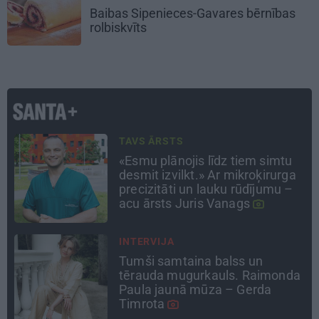
Baibas Sipenieces-Gavares bērnības
rolbiskvīts
LEĢENDAS STĀSTS
Mistika un atrastie radi. Kā
«Likteņa līdumnieki» mainīja
pašu aktieru dzīves
INTERVIJA
Es gribu spēlēties tālāk! Sonora
a
Vaice atklāti par krīzēm, bērniem
un jauno profesiju