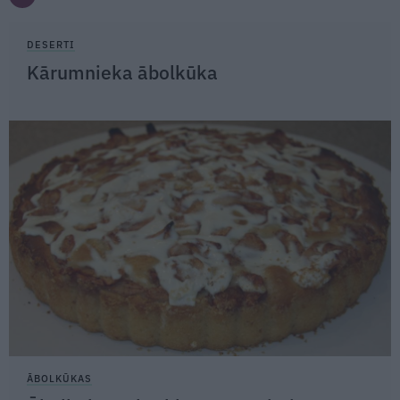
DESERTI
Kārumnieka ābolkūka
ĀBOLKŪKAS