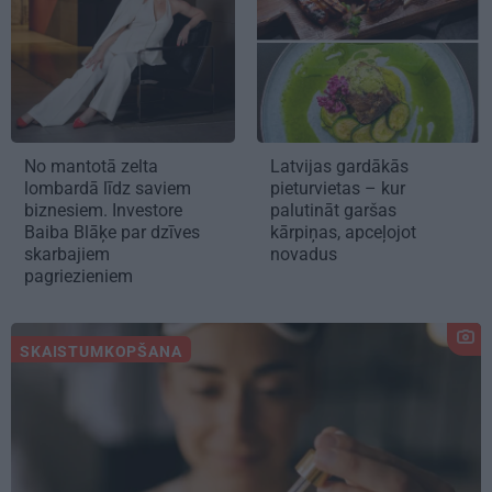
No mantotā zelta
Latvijas gardākās
lombardā līdz saviem
pieturvietas – kur
biznesiem. Investore
palutināt garšas
Baiba Blāķe par dzīves
kārpiņas, apceļojot
skarbajiem
novadus
pagriezieniem
SKAISTUMKOPŠANA