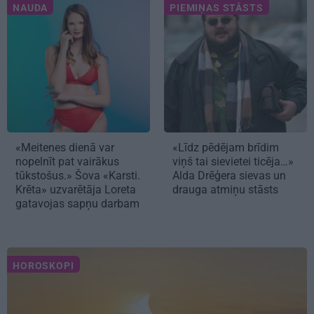
NAUDA
PIEMIŅAS STĀSTS
«Meitenes dienā var
«Līdz pēdējam brīdim
nopelnīt pat vairākus
viņš tai sievietei ticēja…»
tūkstošus.» Šova «Karsti.
Alda Drēģera sievas un
Krēta» uzvarētāja Loreta
drauga atmiņu stāsts
gatavojas sapņu darbam
HOROSKOPI