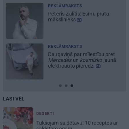
REKLĀMRAKSTS
Kamēr dāmas bauda miljoniem
ziedu skaistumu, kungi atklāj
Lietuvas alus tradīciju
galvaspilsētu
MĀJA
Līga un Ēriks būvē savu sapņu
māju: Brīdis, kad būvobjektā
ienāk māju izjūta
LASI VĒL
DESERTI
Tukšojam saldētavu! 10 receptes ar
saldētām ogām