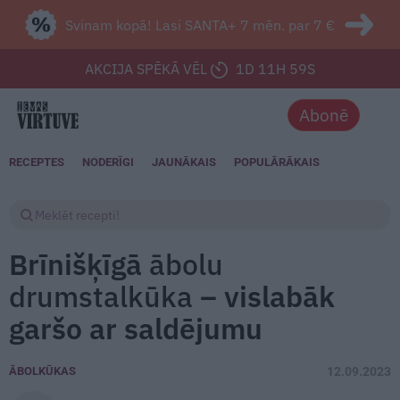
Svinam kopā! Lasi SANTA+ 7 mēn. par 7 €
AKCIJA SPĒKĀ VĒL
1D 11H 57S
Abonē
RECEPTES
NODERĪGI
JAUNĀKAIS
POPULĀRĀKAIS
Brīnišķīgā
ābolu
drumstalkūka
– vislabāk
garšo ar saldējumu
ĀBOLKŪKAS
12.09.2023