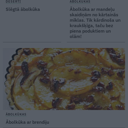
DESERTI
ĀBOLKŪKAS
Slēgtā ābolkūka
Ābolkūka ar mandeļu
skaidiņām
no kārtainās
mīklas. Tik kārdinoša un
kraukšķīga, taču bez
piena poduktiem un
olām!
ĀBOLKŪKAS
Ābolkūka ar brendiju