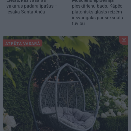
Lietas, kas vasaras
Mūsdienu epidēmija –
vakarus padara īpašus –
pieskārienu bads. Kāpēc
iesaka Santa Anča
platonisks glāsts reizēm
ir svarīgāks par seksuālu
tuvību
ATPŪTA VASARĀ