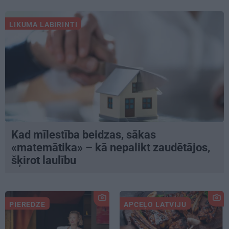
LIKUMA LABIRINTI
Kad mīlestība beidzas, sākas
«matemātika» – kā nepalikt zaudētājos,
šķirot laulību
PIEREDZE
APCEĻO LATVIJU