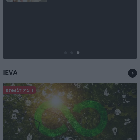
INTERVIJA
Grūtāk par atkailināšanos ir
pieņemt sevi. Aktrise Katrīna
Kreile par depresiju, mobingu un
ceļu līdz lielajām lomām
IEVA
DOMĀT ZAĻI