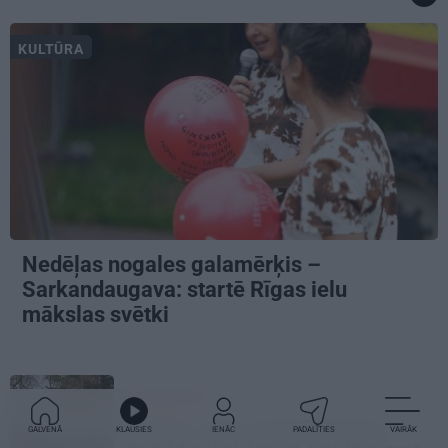
KULTŪRA
Nedēļas nogales galamērķis –
Sarkandaugava: startē Rīgas ielu
mākslas svētki
ATRADUMS
Virziens – jūra: Lauderu ģimenes
GALVENĀ
KLAUSIES
IENĀC
PADALĪTIES
VAIRĀK