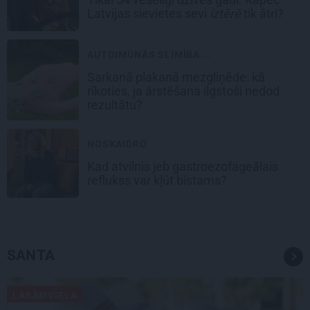
Latvijas sievietes sevi
iztērē
tik ātri?
AUTOIMŪNĀS SLIMĪBA...
Sarkanā plakanā mezgliņēde: kā
rīkoties, ja ārstēšana ilgstoši nedod
rezultātu?
NOSKAIDRO
Kad atvilnis jeb gastroezofageālais
reflukss var kļūt bīstams?
SANTA
LASĀMVIELA