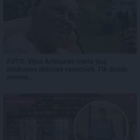
FOTO:
Vijas Artmanes meita
ļauj
ielūkoties aktrises vasarnīcā. Tik daudz
atmiņu…
SLAVENĪBAS