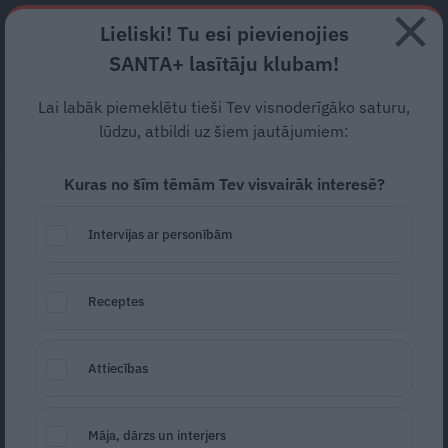
Abonē
Lieliski! Tu esi pievienojies
SANTA+ lasītāju klubam!
RECEPTES
NODERĪGI
JAUNĀKAIS
POPULĀRĀKAIS
Lai labāk piemeklētu tieši Tev visnoderīgāko saturu,
Gandrīz nirvāna. Kas ir
lūdzu, atbildi uz šiem jautājumiem:
gongu meditācija
un kāpēc
Kuras no šīm tēmām Tev visvairāk interesē?
tev to vajag pieredzēt?
Intervijas ar personībām
EZOTERIKA
10.04.2024
Receptes
Ineta Meimane
ineta.meimane@santa.lv
Attiecības
Māja, dārzs un interjers