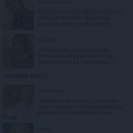
ŠLĀGERMŪZIKA
Edvards Strazdiņš atklāti pasaka, ko
domā par Bumbieri. Neparasta
saruna ar šlāgermūzikas princi
ĀRZEMĒS
«Smalkā stila» zvaigzne seriāla
filmēšanas laikā pārcietis smagu
dzīves posmu. Kā tagad klājas
Emetam?
JAUNĀKIE RAKSTI
ATTIECĪBAS
«Lepojos ar savu Anitu, jo viņa nav
kritusi vecumā!» Leiškalns atklāj abu
pārsteidzošo iepazīšanās stāstu
ZIŅAS