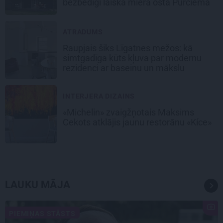
bezbēdīgi laiskā miera osta Pūrciemā
ATRADUMS
Raupjais šiks Līgatnes mežos: kā
simtgadīga kūts kļuva par modernu
rezidenci ar baseinu un mākslu
INTERJERA DIZAINS
«Michelin» zvaigžņotais Maksims
Cekots atklājis jaunu restorānu «Kíce»
LAUKU MĀJA
PIEMIŅAS STĀSTS