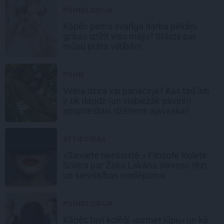
PSIHOLOĢIJA
Kāpēc pirms svarīga darba pēkšņi
gribas iztīrīt visu māju? Stāsts par
mūsu prāta viltībām
PSIHE
Velna dzira vai panaceja? Kas tad īsti
ir tik daudz (un visbiežāk pavirši)
apspriestais dzēriens ajavaska?
ATTIECĪBAS
«Sieviete neeksistē.» Filozofe Kolete
Solēra par Žaka Lakāna slaveno tēzi
un sievišķības noslēpumu
PSIHOLOĢIJA
Kāpēc tavi kolēģi «uzmet lūpu» un kā