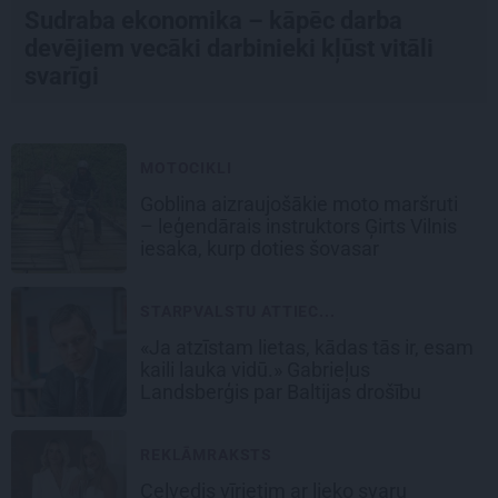
Sudraba ekonomika – kāpēc darba
devējiem vecāki darbinieki kļūst vitāli
svarīgi
MOTOCIKLI
Goblina aizraujošākie moto maršruti
– leģendārais instruktors Ģirts Vilnis
iesaka, kurp doties šovasar
STARPVALSTU ATTIEC...
«Ja atzīstam lietas, kādas tās ir, esam
kaili lauka vidū.» Gabrieļus
Landsberģis par Baltijas drošību
REKLĀMRAKSTS
Ceļvedis vīrietim ar lieko svaru