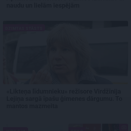
naudu un lielām iespējām
DZIMTAS STĀSTS
«Likteņa līdumnieku» režisore Virdžīnija
Lejiņa sargā īpašu ģimenes dārgumu. To
mantos mazmeita