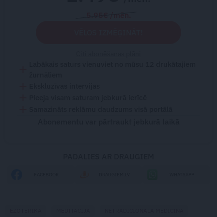
5.95€ /mēn.
VĒLOS IZMĒĢINĀT!
Citi abonēšanas plāni
Labākais saturs vienuviet no mūsu 12 drukātajiem
žurnāliem
Ekskluzīvas intervijas
Pieeja visam saturam jebkurā ierīcē
Samazināts reklāmu daudzums visā portālā
Abonementu var pārtraukt jebkurā laikā
PADALIES AR DRAUGIEM
FACEBOOK
DRAUGIEM.LV
WHATSAPP
EZOTERIKA
MEDITĀCIJA
NETRADICIONĀLĀ MEDICĪNA