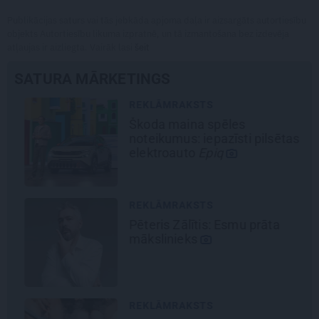
Publikācijas saturs vai tās jebkāda apjoma daļa ir aizsargāts autortiesību
objekts Autortiesību likuma izpratnē, un tā izmantošana bez izdevēja
atļaujas ir aizliegta. Vairāk lasi
šeit
SATURA MĀRKETINGS
REKLĀMRAKSTS
Škoda maina spēles
noteikumus: iepazīsti pilsētas
elektroauto
Epiq
REKLĀMRAKSTS
Pēteris Zālītis: Esmu prāta
mākslinieks
REKLĀMRAKSTS