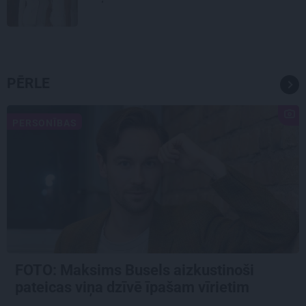
PĒRLE
PERSONĪBAS
FOTO: Maksims Busels aizkustinoši
pateicas viņa dzīvē īpašam vīrietim