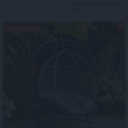
ir svarīgāks par seksuālu
tuvību
ATPŪTA VASARĀ