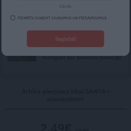
Traģēdija Priekulē: kā bezjēdzīgā
kautiņā varēja iet bojā cilvēks,
kurš nekad nekonfliktēja?
PIEKRĪTU SAŅEMT JAUNUMUS UN PIEDĀVĀJUMUS
Mūsdienu epidēmija –
Saglabāt
pieskārienu bads. Kāpēc
platonisks glāsts reizēm ir
svarīgāks par seksuālu tuvību
Arhīvs pieejams tikai SANTA+
abonentiem!
2.49€
/mēn.