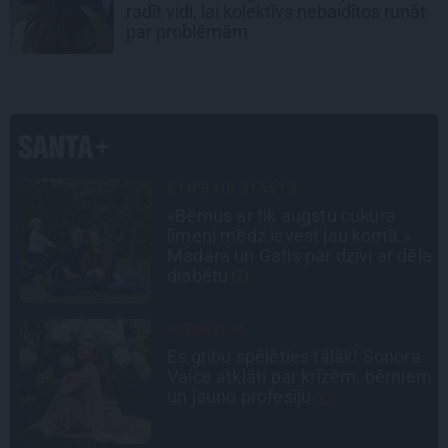
radīt vidi, lai kolektīvs nebaidītos runāt
par problēmām
LEĢENDAS STĀSTS
Mistika un atrastie radi. Kā
«Likteņa līdumnieki» mainīja
la
pašu aktieru dzīves
SLAVENĪBU MĪLUĻI
a
«Cilvēki mēdz sāpināt, bet suns
em
mīl, neskatoties ne uz ko.»
Nikolaja Puzikova un sievas
Gitas mīlules – Faira un Late