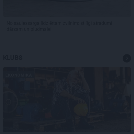
No saulessarga līdz ērtam zvilnim: stilīgi atradumi
dārzam un pludmalei
KLUBS
EKONOMIKA