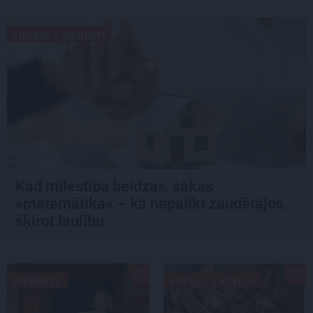
LIKUMA LABIRINTI
Kad mīlestība beidzas, sākas
«matemātika» – kā nepalikt zaudētājos,
šķirot laulību
PIEREDZE
APCEĻO LATVIJU