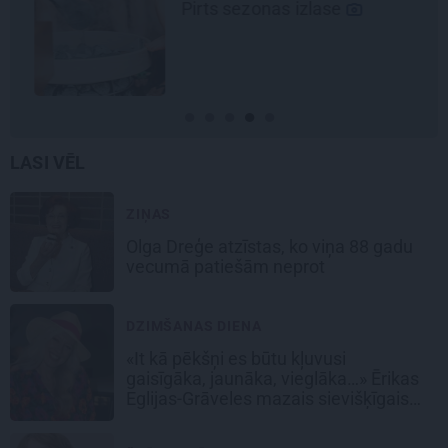
Pirts sezonas izlase
LASI VĒL
ZIŅAS
Olga Dreģe atzīstas, ko viņa 88 gadu
vecumā patiešām neprot
DZIMŠANAS DIENA
«It kā pēkšņi es būtu kļuvusi
gaisīgāka, jaunāka, vieglāka…» Ērikas
Eglijas-Grāveles mazais sievišķīgais
noslēpums