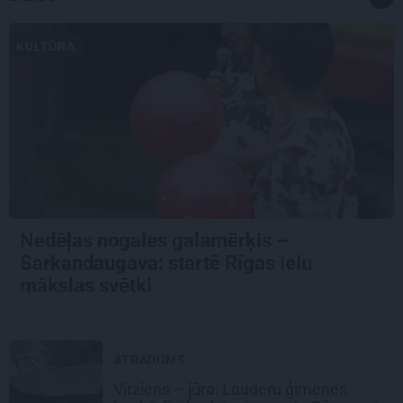
KULTŪRA
Nedēļas nogales galamērķis –
Sarkandaugava: startē Rīgas ielu
mākslas svētki
ATRADUMS
Virziens – jūra: Lauderu ģimenes