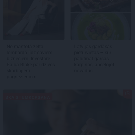
No mantotā zelta
Latvijas gardākās
lombardā līdz saviem
pieturvietas – kur
biznesiem. Investore
palutināt garšas
Baiba Blāķe par dzīves
kārpiņas, apceļojot
skarbajiem
novadus
pagriezieniem
SKAISTUMKOPŠANA