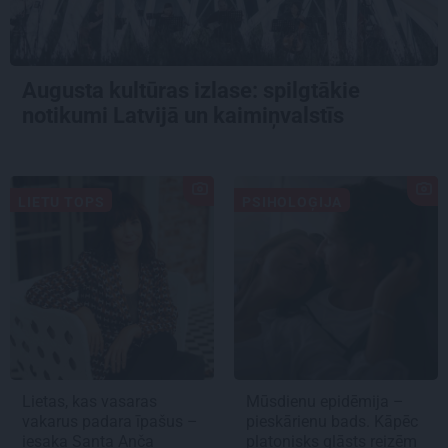
Augusta kultūras izlase: spilgtākie
notikumi Latvijā un kaimiņvalstīs
LIETU TOPS
PSIHOLOĢIJA
Lietas, kas vasaras
Mūsdienu epidēmija –
vakarus padara īpašus –
pieskārienu bads. Kāpēc
iesaka Santa Anča
platonisks glāsts reizēm