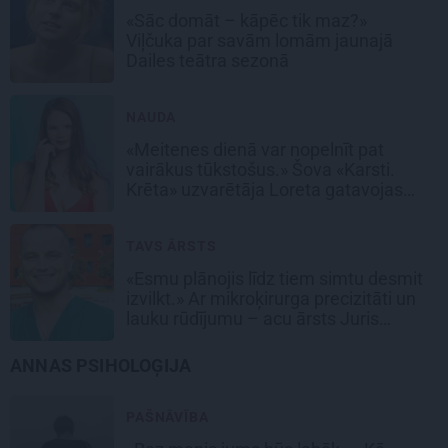
«Sāc domāt – kāpēc tik maz?»
Viļčuka par savām lomām jaunajā
Dailes teātra sezonā
NAUDA
«Meitenes dienā var nopelnīt pat
vairākus tūkstošus.» Šova «Karsti.
Krēta» uzvarētāja Loreta gatavojas
sapņu darbam
TAVS ĀRSTS
«Esmu plānojis līdz tiem simtu desmit
izvilkt.» Ar mikroķirurga precizitāti un
lauku rūdījumu – acu ārsts Juris
Vanags
ANNAS PSIHOLOĢIJA
PAŠNĀVĪBA