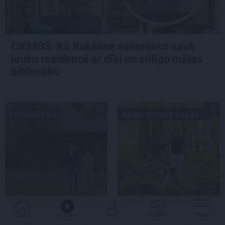
CIEMOS: Kā Rukšāne saimnieko savā
lauku rezidencē ar dīķi un stilīgo mājas
bibliotēku
DZĪVESSTILS
GRIBU DZĪVOT ZAĻĀK...
«Mums bija dūša šo visu
«Dacīt, vai tu vispār
GALVENĀ
KLAUSIES
IENĀC
PADALĪTIES
VAIRĀK