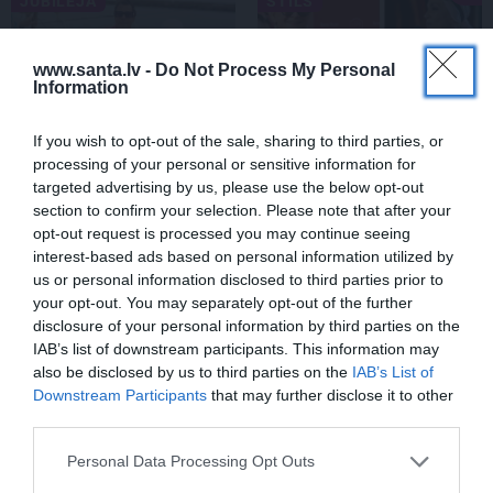
JUBILEJA
STILS
www.santa.lv -
Do Not Process My Personal
Information
If you wish to opt-out of the sale, sharing to third parties, or
processing of your personal or sensitive information for
targeted advertising by us, please use the below opt-out
section to confirm your selection. Please note that after your
Pirmā reize 70 gados!
Mīlgrāve parāda, kādu
opt-out request is processed you may continue seeing
Šovmenim Leonam
stila odziņu aizņēmusies
interest-based ads based on personal information utilized by
Zviedrim draudzene
no Laimas Vaikules. Jau
us or personal information disclosed to third parties prior to
sagādā ekskluzīvu
sen tādu gribējusi!
your opt-out. You may separately opt-out of the further
dāvanu
disclosure of your personal information by third parties on the
IAB’s list of downstream participants. This information may
also be disclosed by us to third parties on the
IAB’s List of
ATMIŅU STĀSTS
Downstream Participants
that may further disclose it to other
third parties.
Personal Data Processing Opt Outs