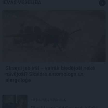
IEVAS VESELĪBA
AKTUĀLI
Sirseņi jeb irši – vairāk biedējoši nekā
nāvējoši? Skaidro entomologs un
alergoloģe
TU ESI SEV SVARĪGA
Tikai 54 veselīgi dzīves gadi. Kāpēc