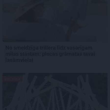
No smeldzīga trillera līdz vasarīgam
mīlas stāstam: piecas grāmatas tavai
lasāmvielai
KULTŪRA