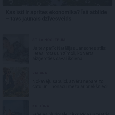
Kas īsti ir aprites ekonomika? Īsā atbilde
– tavs jaunais dzīvesveids
STILA NOSLĒPUMI
Ja tev patīk Natālijas Jansones stils:
lietas, rotas un zīmoli, ko vērts
aizņemties savai ikdienai
VASARA
Nokavēju sapulci, atvēru nepareizo
čatu un… nonācu mežā ar priekšnieci!
KULTŪRA
Ērģeles pludmalē, cirks Rīgā un teātris