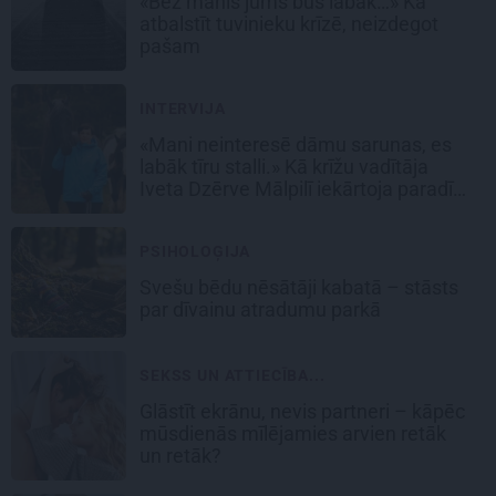
«Bez manis jums būs labāk…» Kā
atbalstīt tuvinieku krīzē, neizdegot
pašam
INTERVIJA
«Mani neinteresē dāmu sarunas, es
labāk tīru stalli.» Kā krīžu vadītāja
Iveta Dzērve Mālpilī iekārtoja paradīzi
zirgiem
PSIHOLOĢIJA
Svešu bēdu nēsātāji kabatā – stāsts
par dīvainu atradumu parkā
SEKSS UN ATTIECĪBA...
Glāstīt ekrānu, nevis partneri – kāpēc
mūsdienās mīlējamies arvien retāk
un retāk?