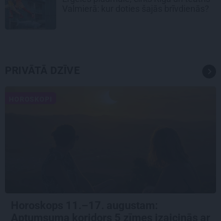
Valmierā: kur doties šajās brīvdienās?
PRIVĀTĀ DZĪVE
HOROSKOPI
Horoskops 11.–17. augustam:
Aptumsuma koridors 5 zīmes izaicinās ar