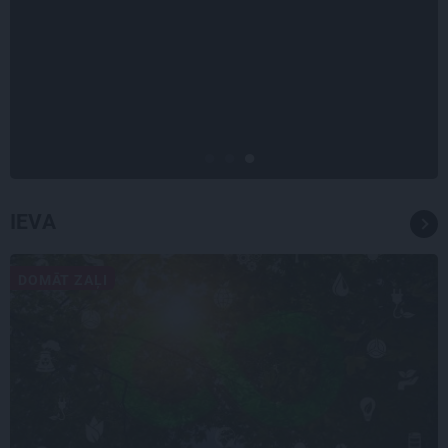
INTERVIJA
Tumši samtaina balss un
tērauda mugurkauls. Raimonda
Paula jaunā mūza – Gerda
Timrota
IEVA
DOMĀT ZAĻI