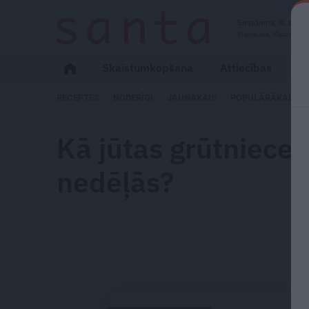
Sestdiena, 8. augus
Vladislava, Vladislavs,
Skaistumkopšana
Attiecības
Ps
RECEPTES
NODERĪGI
JAUNĀKAIS
POPULĀRĀKAIS
Kā jūtas grūtniece 
nedēļās?