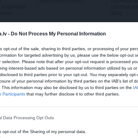
linieks
noteikumus: iepazīsti
pilsētas elektroauto
Epiq
.lv -
Do Not Process My Personal Information
to opt-out of the sale, sharing to third parties, or processing of your per
formation for targeted advertising by us, please use the below opt-out s
r selection. Please note that after your opt-out request is processed y
eing interest-based ads based on personal information utilized by us or
disclosed to third parties prior to your opt-out. You may separately opt-
losure of your personal information by third parties on the IAB’s list of
. This information may also be disclosed by us to third parties on the
IA
ĶEIZARGRIEZIENS
GRŪTNIECĪBA
Participants
that may further disclose it to other third parties.
Kā MANA MAZĀ
Vīrietis dzemdībās
redaktore Tīna tika galā
mammas viedoklis
sava
ar emocijām pēc ķeizara
l Data Processing Opt Outs
o opt-out of the Sharing of my personal data.