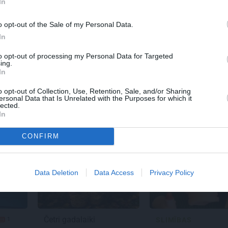
In
o opt-out of the Sale of my Personal Data.
In
to opt-out of processing my Personal Data for Targeted
ing.
In
SLIMĪBAS
SLIMĪBAS
o opt-out of Collection, Use, Retention, Sale, and/or Sharing
ņa
Darbu atsāk Kuldīgas
Siguldā par dzemd
ersonal Data that Is Unrelated with the Purposes for which it
slimnīcas Dzemdību
būs jāmaksā mazā
lected.
nodaļa,
kurā pirms
657
In
mēneša konstatēja
salmonelozi
CONFIRM
Data Deletion
Data Access
Privacy Policy
Četri gadalaiki
SLIMĪBAS
1