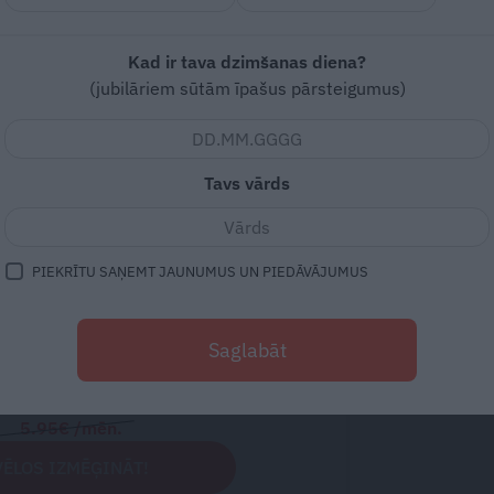
 Račs
FOTO: Iedvesmai –
Kad ir tava dzimšanas diena?
(jubilāriem sūtām īpašus pārsteigumus)
Ilzes un Valda dārzs ar
27 laternām un
šanu
skujkoku bumbām
īnumu!
Tavs vārds
s tikai SANTA+ abonentiem!
PIEKRĪTU SAŅEMT JAUNUMUS UN PIEDĀVĀJUMUS
Saglabāt
2.49€
/mēn.
5.95€ /mēn.
VĒLOS IZMĒĢINĀT!