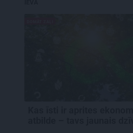
IEVA
DOMĀT ZAĻI
Kas īsti ir aprites ekono
atbilde – tavs jaunais dz