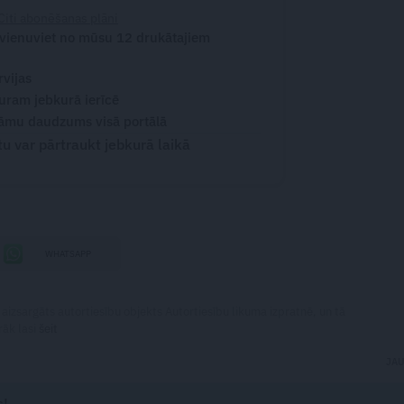
Citi abonēšanas plāni
 vienuviet no mūsu 12 drukātajiem
rvijas
turam jebkurā ierīcē
āmu daudzums visā portālā
 var pārtraukt jebkurā laikā
WHATSAPP
 aizsargāts autortiesību objekts Autortiesību likuma izpratnē, un tā
rāk lasi
šeit
JA
s!