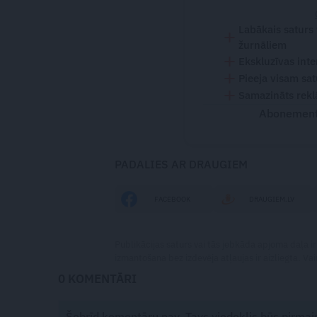
Labākais saturs
žurnāliem
Ekskluzīvas inte
Pieeja visam sa
Samazināts rekl
Abonementu
PADALIES AR DRAUGIEM
FACEBOOK
DRAUGIEM.LV
Publikācijas saturs vai tās jebkāda apjoma daļa ir
izmantošana bez izdevēja atļaujas ir aizliegta. Vai
0 KOMENTĀRI
Šobrīd komentāru nav. Tavs viedoklis būs pirmai