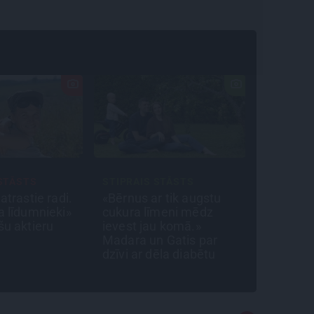
TIPRAIS STĀSTS
INTERVIJA
Bērnus ar tik augstu
Grūtāk par
ukura līmeni mēdz
atkailināšanos ir
evest jau komā.»
pieņemt sevi. Aktrise
adara un Gatis par
Katrīna Kreile par
zīvi ar dēla diabētu
depresiju, mobingu un
ceļu līdz lielajām
lomām