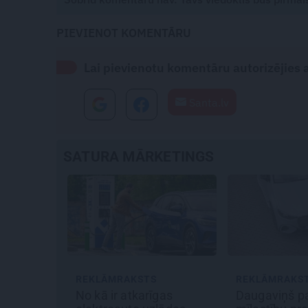
PIEVIENOT KOMENTĀRU
Lai pievienotu komentāru autorizējies ar
Santa.lv
SATURA MĀRKETINGS
S
REKLĀMRAKSTS
REKLĀMRAK
īgas
Daugaviņš par
Pēteris Zālī