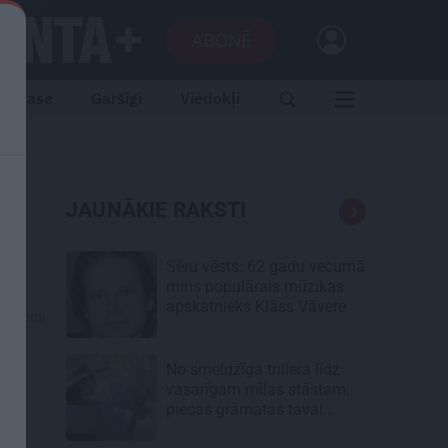
ABONĒ
Izlase
Garšīgi
Viedokļi
as
JAUNĀKIE RAKSTI
Sēru vēsts: 62 gadu vecumā
miris populārais mūzikas
apskatnieks Klāss Vāvere
12.2008
No smeldzīga trillera līdz
vasarīgam mīlas stāstam:
piecas grāmatas tavai
lasāmvielai