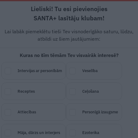
Lieliski! Tu esi pievienojies
ts
Rīga +19°C
 Mudīte
Skaidrs, Z vējš, 3.55 m/s
SANTA+ lasītāju klubam!
iholoģija
Leģendas
Karjera un nauda
Mode
Lai labāk piemeklētu tieši Tev visnoderīgāko saturu, lūdzu,
atbildi uz šiem jautājumiem:
Kuras no šīm tēmām Tev visvairāk interesē?
pirmajās 12. grutniecīb
Intervijas ar personībām
Veselība
Receptes
Ceļošana
SAGLABĀ RAKSTU
DALĪTIES
15.
Attiecības
Personīgā izaugsme
Māja, dārzs un interjers
Ezoterika