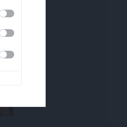
ībām
k