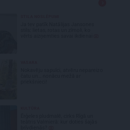
STILA NOSLĒPUMI
Ja tev patīk Natālijas Jansones
stils: lietas, rotas un zīmoli, ko
vērts aizņemties savai ikdienai
VASARA
Nokavēju sapulci, atvēru nepareizo
čatu un… nonācu mežā ar
priekšnieci!
KULTŪRA
Ērģeles pludmalē, cirks Rīgā un
teātris Valmierā: kur doties šajās
brīvdienās?