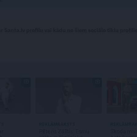
 Santa.lv profilu vai kādu no šiem sociālo tīklu profili
STS
REKLĀMRAKSTS
REKLĀMR
tis: Esmu
Škoda maina spēles
Matu otra