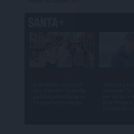
tonuss. Vai bīstami?
1
UMA PLĀNS
INTERVIJA
INT
zeņu ceļojums
«Nevajag kalnos tēlot
Tum
rāmām: noderīgi
varoņus! Tie ātri noliks
un 
i plānošanai un
pie vietas.» Alpīnists
Rai
lamērķu idejas
Atis Plakans, kurš
mūz
pieredzējis biedra
bojāeju