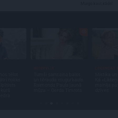
Murgs kaut kāds!
ERVIJA
LEĢENDAS STĀSTS
S
ši samtaina balss
Mistika un atrastie radi.
«
tērauda mugurkauls.
Kā «Likteņa līdumnieki»
c
monda Paula jaunā
mainīja pašu aktieru
i
a – Gerda Timrota
dzīves
M
d