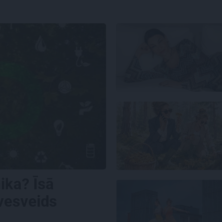
mika? Īsā
īvesveids