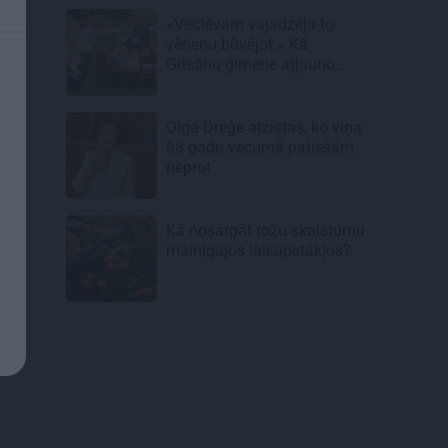
«Vectēvam vajadzēja to
vērienu būvējot.» Kā
Grišānu ģimene atjauno
senās dzimtas mājas
Olga Dreģe atzīstas, ko viņa
88 gadu vecumā patiešām
neprot
Kā nosargāt rožu skaistumu
mainīgajos laikapstākļos?