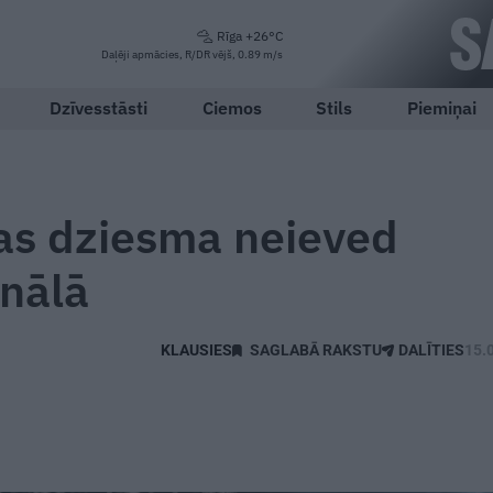
Rīga +26°C
Daļēji apmācies, R/DR vējš, 0.89 m/s
Dzīvesstāsti
Ciemos
Stils
Piemiņai
ras dziesma neieved
inālā
SAGLABĀ RAKSTU
DALĪTIES
15.