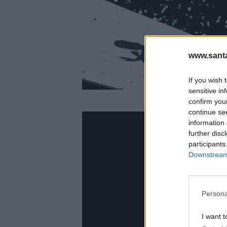
www.santa
If you wish 
sensitive in
confirm you
continue se
information 
further disc
participants
Downstream 
Persona
I want t