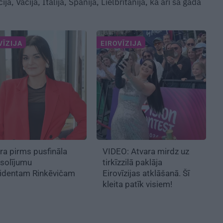
a, Vācija, Itālija, Spānija, Lielbritānija, kā arī šā gada
VĪZIJA
EIROVĪZIJA
ra pirms pusfināla
VIDEO: Atvara mirdz uz
solījumu
tirkīzzilā paklāja
zidentam Rinkēvičam
Eirovīzijas atklāšanā. Šī
kleita patīk visiem!