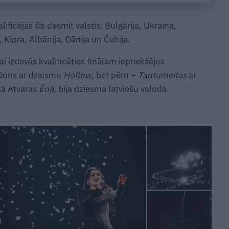
lificējās šīs desmit valstis: Bulgārija, Ukraina,
 Kipra, Albānija, Dānija un Čehija.
ai izdevās kvalificēties finālam iepriekšējos
 Dons ar dziesmu
Hollow
, bet pērn –
Tautumeitas
ar
 kā Atvaras
Ēnā
, bija dziesma latviešu valodā.