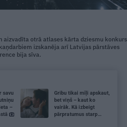
en aizvadīta otrā atlases kārta dziesmu konkur
skaņdarbiem izskanēja arī Latvijas pārstāves
rence bija sīva.
ar savu
Gribu tikai mīļi apskaut,
utniņu
bet viņš – kaut ko
eta –
vairāk. Kā izbeigt
astā
pārpratumus starp
glāstiem un kaisli