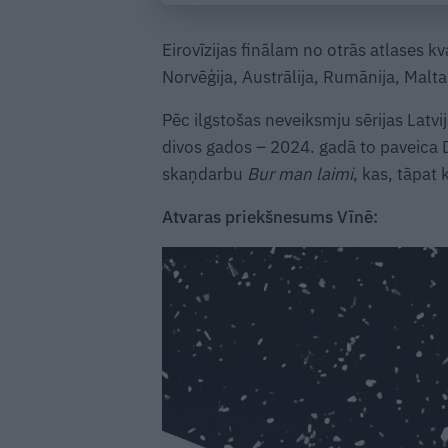
Eirovīzijas finālam no otrās atlases kva
Norvēģija, Austrālija, Rumānija, Malta,
Pēc ilgstošas neveiksmju sērijas Latvij
divos gados – 2024. gadā to paveica
skaņdarbu
Bur man laimi
, kas, tāpat
Atvaras priekšnesums Vīnē: