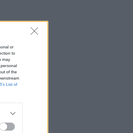
sonal or
ection to
ou may
 personal
out of the
 downstream
B’s List of