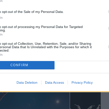
In
o opt-out of the Sale of my Personal Data.
In
to opt-out of processing my Personal Data for Targeted
ing.
In
o opt-out of Collection, Use, Retention, Sale, and/or Sharing
ersonal Data that Is Unrelated with the Purposes for which it
lected.
In
ītāju un nacionālo žūriju balsojuma kopsumma.
isko jau pēc lielā fināla.
CONFIRM
Data Deletion
Data Access
Privacy Policy