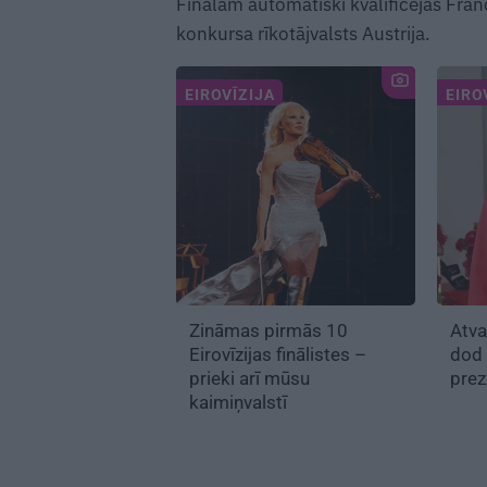
Finālam automātiski kvalificējas Francij
konkursa rīkotājvalsts Austrija.
EIROVĪZIJA
EIRO
Zināmas pirmās 10
Atva
Eirovīzijas finālistes –
dod 
prieki arī mūsu
pre
kaimiņvalstī