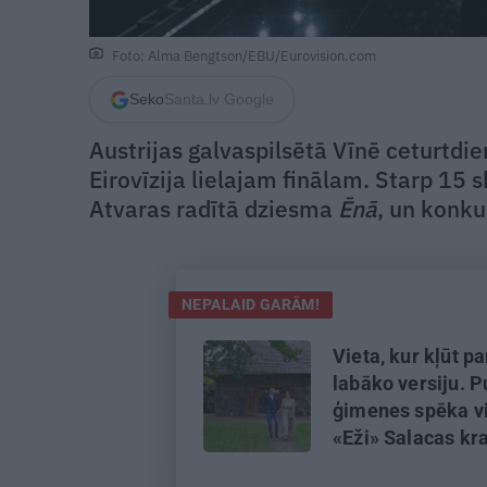
Foto: Alma Bengtson/EBU/Eurovision.com
Seko
Santa.lv Google
Austrijas galvaspilsētā Vīnē ceturtdi
Eirovīzija lielajam finālam. Starp 15 
Atvaras radītā dziesma
Ēnā
, un konku
NEPALAID GARĀM!
Vieta, kur kļūt p
labāko versiju. P
ģimenes spēka vi
«Eži» Salacas kr