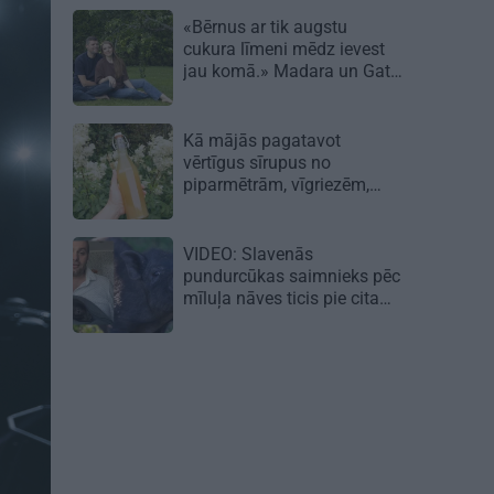
«Bērnus ar tik augstu
cukura līmeni mēdz ievest
jau komā.» Madara un Gatis
par dzīvi ar dēla diabētu
Kā mājās pagatavot
vērtīgus sīrupus no
piparmētrām, vīgriezēm,
rozēm un citiem augiem
VIDEO: Slavenās
pundurcūkas saimnieks pēc
mīluļa nāves ticis pie cita
Žorika. Dzimusi jauna
zvaigzne