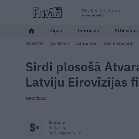
Ceturtdiena, 6. augusts
Aisma, Askolds
Ziņas
Intervijas
Attiecības
RECEPTES
NODERĪGI
JAUNĀKAIS
POPULĀRĀKAIS
Sirdi plosošā Atva
Latviju Eirovīzijas f
EIROVĪZIJA
Santa.lv
Redakcija
portals@santa.lv