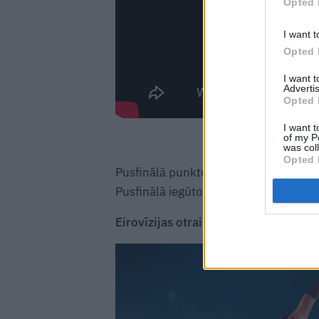
Opted 
I want t
Opted 
I want 
Advertis
Opted 
I want t
of my P
was col
Opted 
Pusfinālā punktu skaitu noteica skat
Pusfinālā iegūtos punktus parasti publ
Eirovīzijas otrais pusfināls bildēs: