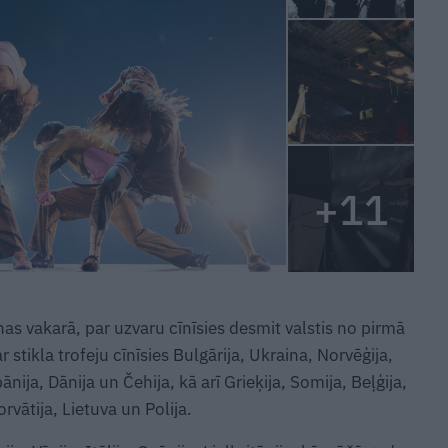
+11
as vakarā, par uzvaru cīnīsies desmit valstis no pirmā
 stikla trofeju cīnīsies Bulgārija, Ukraina, Norvēģija,
nija, Dānija un Čehija, kā arī Grieķija, Somija, Beļģija,
rvātija, Lietuva un Polija.