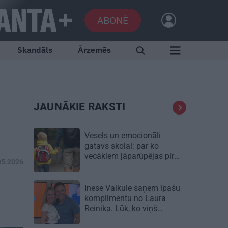
ABONĒ
Skandāls
Ārzemēs
JAUNĀKIE RAKSTI
Vesels un emocionāli
gatavs skolai: par ko
vecākiem jāparūpējas pirms
05.2026
mācību gada sākuma
Inese Vaikule saņem īpašu
komplimentu no Laura
Reinika. Lūk, ko viņš
pamanījis!