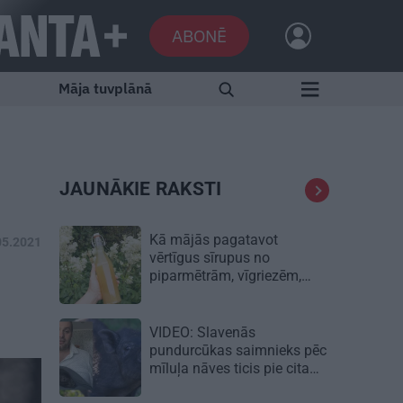
ABONĒ
Māja tuvplānā
JAUNĀKIE RAKSTI
Kā mājās pagatavot
05.2021
vērtīgus sīrupus no
piparmētrām, vīgriezēm,
rozēm un citiem augiem
VIDEO: Slavenās
pundurcūkas saimnieks pēc
mīluļa nāves ticis pie cita
Žorika. Dzimusi jauna