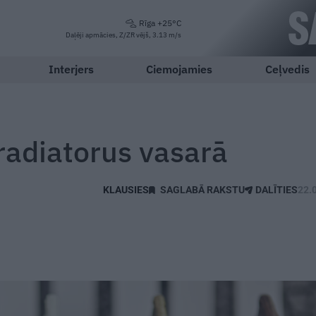
Rīga +25°C
Daļēji apmācies, Z/ZR vējš, 3.13 m/s
Interjers
Ciemojamies
Ceļvedis
radiatorus vasarā
SAGLABĀ RAKSTU
DALĪTIES
22.