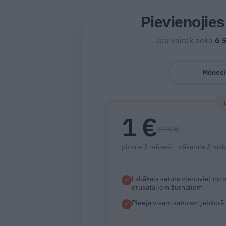
Pievienojie
Jau vairāk nekā
6 
Mēnesī
1 €
3.99 €
pirmie 3 mēneši · nākamie 3 mak
Labākais saturs vienuviet no
drukātajiem žurnāliem
Pieeja visam saturam jebkurā 