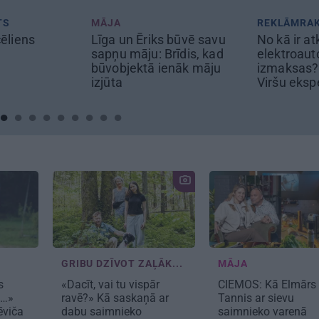
REKLĀMRAKSTS
REKLĀMRA
s būvē savu
No kā ir atkarīgas
Škoda mai
rīdis, kad
elektroauto uzlādes
noteikumus
enāk māju
izmaksas? Skaidro
pilsētas e
Viršu eksperti
Epiq
GRIBU DZĪVOT ZAĻĀK...
MĀJA
s
«Dacīt, vai tu vispār
CIEMOS:
Kā Elmārs
u…»
ravē?» Kā saskaņā ar
Tannis ar sievu
ēviča
dabu saimnieko
saimnieko varenā