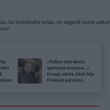
gus, lai izvēdinātu telpu, un sagaidi jauno apku
iem!
rba
«Todien viņš devās
 mēdz
apciemot mammu…»
ā
Draugi stāsta, kāds bija
icējiem
Priekulē policista
nogalinātais modes
mākslinieks