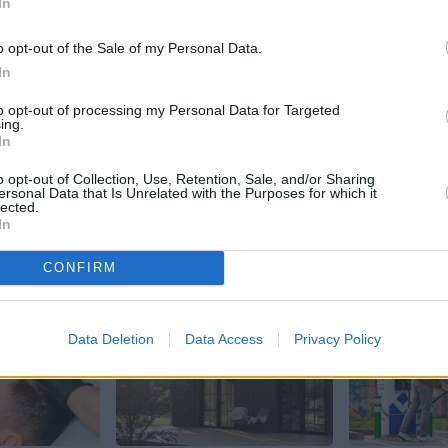
In
JA
o opt-out of the Sale of my Personal Data.
s!
In
to opt-out of processing my Personal Data for Targeted
ing.
In
 Santa.lv profilu vai kādu no šiem sociālo tīklu profili
o opt-out of Collection, Use, Retention, Sale, and/or Sharing
ersonal Data that Is Unrelated with the Purposes for which it
lected.
In
CONFIRM
Data Deletion
Data Access
Privacy Policy