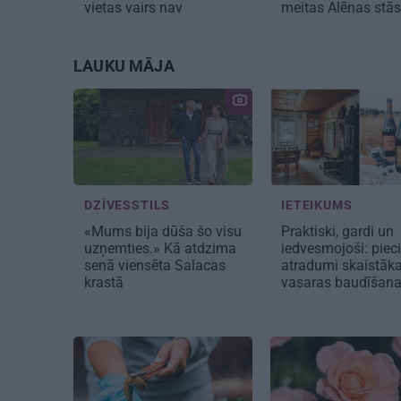
vietas vairs nav
meitas Alēnas stā
LAUKU MĀJA
DZĪVESSTILS
IETEIKUMS
«Mums bija dūša šo visu
Praktiski, gardi un
uzņemties.» Kā atdzima
iedvesmojoši: pieci
senā viensēta Salacas
atradumi skaistāka
krastā
vasaras baudīšan