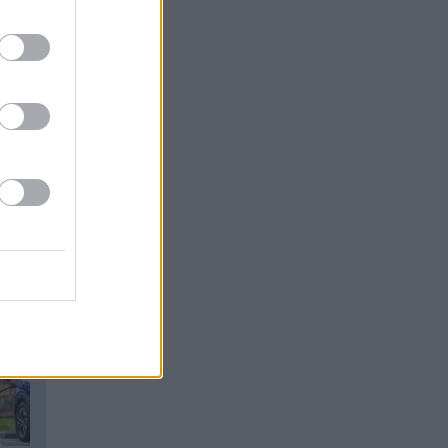
UNĀKIE
em.