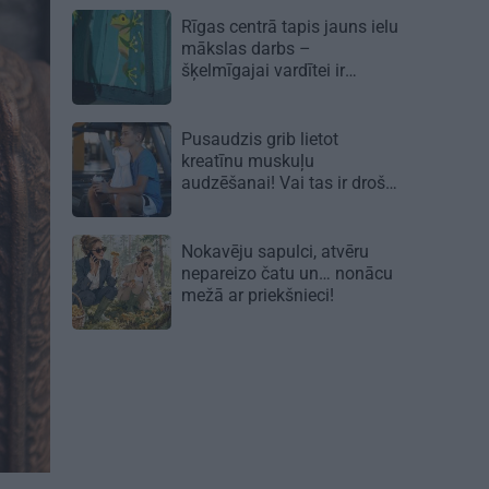
zvaigzne
Rīgas centrā tapis jauns ielu
mākslas darbs –
šķelmīgajai vardītei ir
nopietns vēstījums
Pusaudzis grib lietot
kreatīnu muskuļu
audzēšanai! Vai tas ir droši?
Nokavēju sapulci, atvēru
nepareizo čatu un… nonācu
mežā ar priekšnieci!