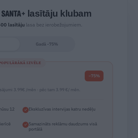
s
lasītāju klubam
500
lasītāju
lasa bez ierobežojumiem.
Gadā -75%
POPULĀRĀKĀ IZVĒLE
−75%
sājumi 3.99€ /mēn · pēc tam 3.99 €/ mēn.
 mūsu 12
Ekskluzīvas intervijas katru nedēļu
ierīcē
Samazināts reklāmu daudzums visā
portālā