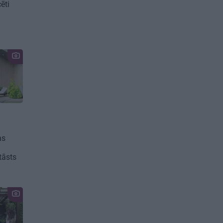
ēti
as
stāsts