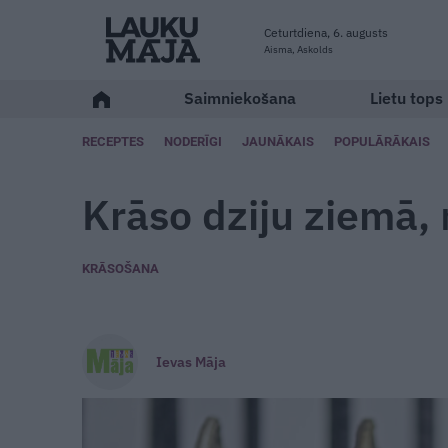
Ceturtdiena, 6. augusts
Aisma, Askolds
Saimniekošana
Lietu tops
RECEPTES
NODERĪGI
JAUNĀKAIS
POPULĀRĀKAIS
Krāso dziju ziemā,
KRĀSOŠANA
Ievas Māja