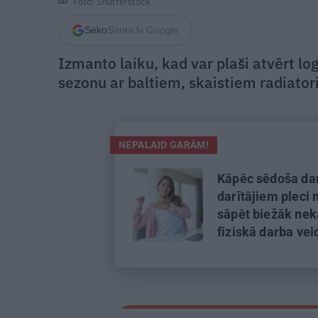
Foto: Shutterstock
Seko
Santa.lv Google
Izmanto laiku, kad var plaši atvērt lo
sezonu ar baltiem, skaistiem radiator
NEPALAID GARĀM!
Kāpēc sēdoša da
darītājiem pleci
sāpēt biežāk nek
fiziskā darba ve