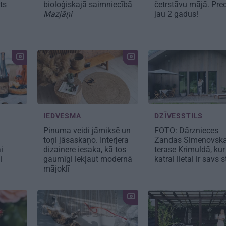
sts
bioloģiskajā saimniecībā
četrstāvu mājā.
Prec
Mazjāņi
jau 2 gadus!
IEDVESMA
DZĪVESSTILS
Pinuma veidi jāmiksē un
FOTO: Dārznieces
toņi jāsaskaņo. Interjera
Zandas Simenovsk
i
dizainere iesaka, kā tos
terase Krimuldā, kur
ai
gaumīgi iekļaut modernā
katrai lietai ir savs 
mājoklī