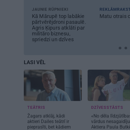
I
REKLĀMRAKSTS
MĀJA
labākie
Matu otrais cēliens
Līga un Ērik
pasaulē.
sapņu māju: B
lāti par
būvobjektā i
u,
izjūta
ves
LASI VĒL
TEĀTRIS
DZĪVESSTĀSTS
Žagars atklāj, kādi
«No dēla līdzjūtība
aktieri Dailes teātrī ir
vārdus nesagaidīj
pieprasīti, bet kādiem
Aktiera Paula Butk