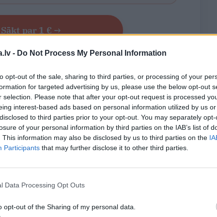
Sākt par 1 € →
.lv -
Do Not Process My Personal Information
vi – iespēja pārtraukt jebkurā laikā!
to opt-out of the sale, sharing to third parties, or processing of your per
abonents?
Ienākt portālā
formation for targeted advertising by us, please use the below opt-out s
r selection. Please note that after your opt-out request is processed y
eing interest-based ads based on personal information utilized by us or
disclosed to third parties prior to your opt-out. You may separately opt-
losure of your personal information by third parties on the IAB’s list of
. This information may also be disclosed by us to third parties on the
IA
Participants
that may further disclose it to other third parties.
WHATSAPP
S
TAVAS MĀJAS
l Data Processing Opt Outs
 aizsargāts autortiesību objekts Autortiesību likuma izpratnē, un tā
o opt-out of the Sharing of my personal data.
rāk lasi
šeit