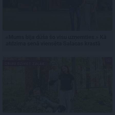
«Mums bija dūša šo visu uzņemties.» Kā
atdzima senā viensēta Salacas krastā
GRIBU DZĪVOT ZAĻĀK