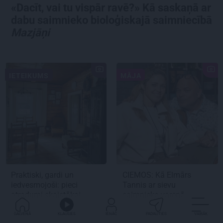
«Dacīt, vai tu vispār ravē?» Kā saskaņā ar
dabu saimnieko bioloģiskajā saimniecībā
Mazjāņi
IETEIKUMS
MĀJA
Praktiski, gardi un
CIEMOS:
Kā Elmārs
iedvesmojoši: pieci
Tannis ar sievu
atradumi skaistākai
saimnieko varenā
vasaras baudīšanai
četrstāvu mājā.
Precēti
jau 2 gadus!
GALVENĀ
KLAUSIES
IENĀC
PADALĪTIES
VAIRĀK