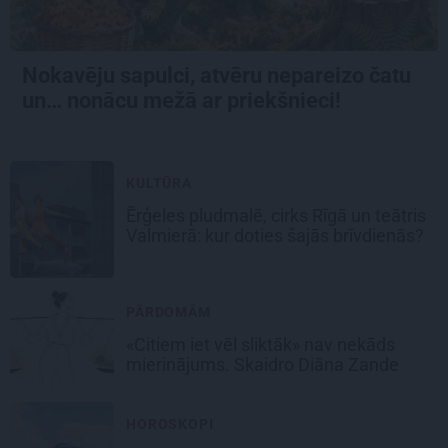
Nokavēju sapulci, atvēru nepareizo čatu
un… nonācu mežā ar priekšnieci!
KULTŪRA
Ērģeles pludmalē, cirks Rīgā un teātris
Valmierā: kur doties šajās brīvdienās?
PĀRDOMĀM
«Citiem iet vēl sliktāk» nav nekāds
mierinājums. Skaidro Diāna Zande
HOROSKOPI