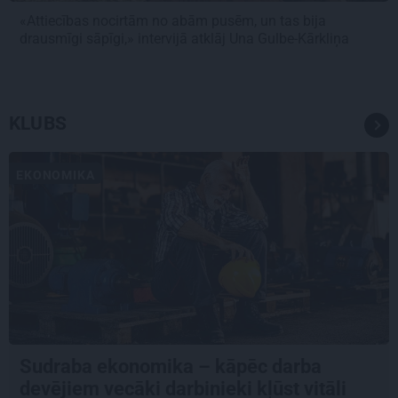
«Attiecības nocirtām no abām pusēm, un tas bija
drausmīgi sāpīgi,» intervijā atklāj Una Gulbe-Kārkliņa
KLUBS
EKONOMIKA
Sudraba ekonomika – kāpēc darba
devējiem vecāki darbinieki kļūst vitāli