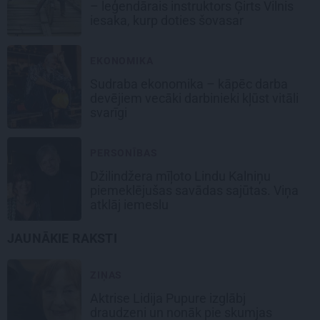
– leģendārais instruktors Ģirts Vilnis
iesaka, kurp doties šovasar
EKONOMIKA
Sudraba ekonomika – kāpēc darba
devējiem vecāki darbinieki kļūst vitāli
svarīgi
PERSONĪBAS
Džilindžera mīļoto Lindu Kalniņu
piemeklējušas savādas sajūtas. Viņa
atklāj iemeslu
JAUNĀKIE RAKSTI
ZIŅAS
Aktrise Lidija Pupure izglābj
draudzeni un nonāk pie skumjas