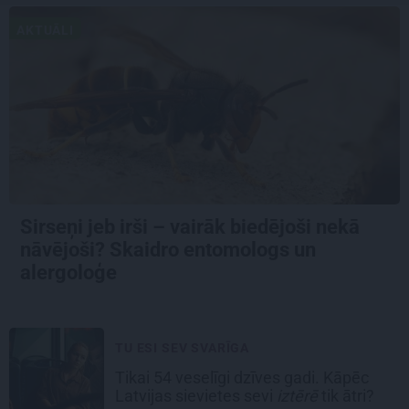
AKTUĀLI
Sirseņi jeb irši – vairāk biedējoši nekā
nāvējoši? Skaidro entomologs un
alergoloģe
TU ESI SEV SVARĪGA
Tikai 54 veselīgi dzīves gadi. Kāpēc
Latvijas sievietes sevi
iztērē
tik ātri?