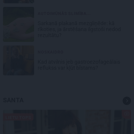
AUTOIMŪNĀS SLIMĪBA...
Sarkanā plakanā mezgliņēde: kā
rīkoties, ja ārstēšana ilgstoši nedod
rezultātu?
NOSKAIDRO
Kad atvilnis jeb gastroezofageālais
reflukss var kļūt bīstams?
SANTA
LIETU TOPS