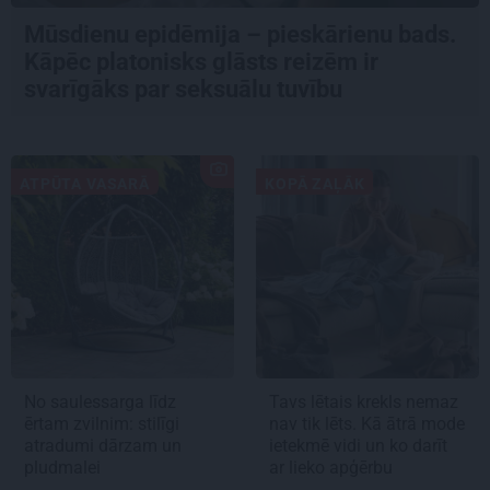
Mūsdienu epidēmija – pieskārienu bads.
Kāpēc platonisks glāsts reizēm ir
svarīgāks par seksuālu tuvību
ATPŪTA VASARĀ
KOPĀ ZAĻĀK
No saulessarga līdz
Tavs lētais krekls nemaz
ērtam zvilnim: stilīgi
nav tik lēts. Kā ātrā mode
atradumi dārzam un
ietekmē vidi un ko darīt
pludmalei
ar lieko apģērbu