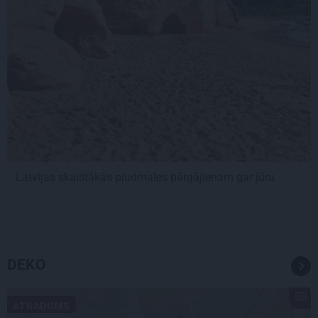
Latvijas skaistākās pludmales pārgājienam gar jūru
DEKO
ATRADUMS