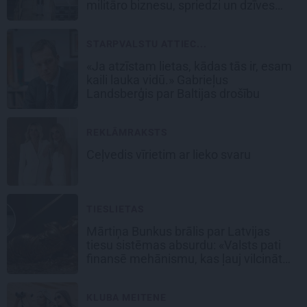
militāro biznesu, spriedzi un dzīves
draivu
STARPVALSTU ATTIEC...
«Ja atzīstam lietas, kādas tās ir, esam
kaili lauka vidū.» Gabrieļus
Landsberģis par Baltijas drošību
REKLĀMRAKSTS
Ceļvedis vīrietim ar lieko svaru
TIESLIETAS
Mārtiņa Bunkus brālis par Latvijas
tiesu sistēmas absurdu: «Valsts pati
finansē mehānismu, kas ļauj vilcināt
laiku.»
KLUBA MEITENE