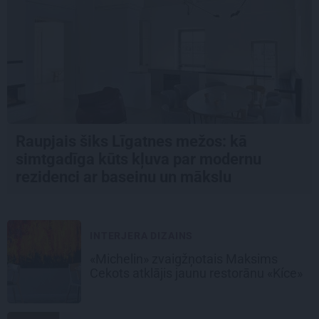
Raupjais šiks Līgatnes mežos: kā
simtgadīga kūts kļuva par modernu
rezidenci ar baseinu un mākslu
INTERJERA DIZAINS
«Michelin» zvaigžņotais Maksims
Cekots atklājis jaunu restorānu «Kíce»