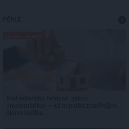
PĒRLE
LIKUMA LABIRINTI
Kad mīlestība beidzas, sākas
«matemātika» – kā nepalikt zaudētājos,
šķirot laulību