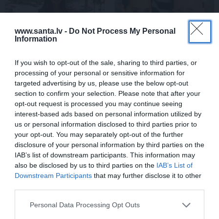
www.santa.lv -
Do Not Process My Personal
Information
If you wish to opt-out of the sale, sharing to third parties, or
processing of your personal or sensitive information for
targeted advertising by us, please use the below opt-out
Repšes bijusī sieva
Brūsa Vilisa sieva atklāj,
section to confirm your selection. Please note that after your
pucējas kā jauna meitene
par ko šovasar jutusies
opt-out request is processed you may continue seeing
un atklāj sava lieliskā
vainīga sava slimā vīra
interest-based ads based on personal information utilized by
auguma noslēpumu
priekšā
us or personal information disclosed to third parties prior to
your opt-out. You may separately opt-out of the further
disclosure of your personal information by third parties on the
ZIŅAS
IAB’s list of downstream participants. This information may
also be disclosed by us to third parties on the
IAB’s List of
Downstream Participants
that may further disclose it to other
third parties.
Personal Data Processing Opt Outs