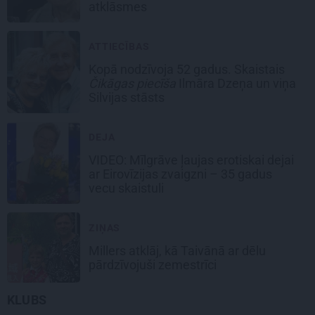
atklāsmes
ATTIECĪBAS
Kopā nodzīvoja 52 gadus. Skaistais
Čikāgas piecīša
Ilmāra Dzeņa un viņa
Silvijas stāsts
DEJA
VIDEO: Mīlgrāve ļaujas erotiskai dejai
ar Eirovīzijas zvaigzni – 35 gadus
vecu skaistuli
ZIŅAS
Millers atklāj, kā Taivānā ar dēlu
pārdzīvojuši zemestrīci
KLUBS