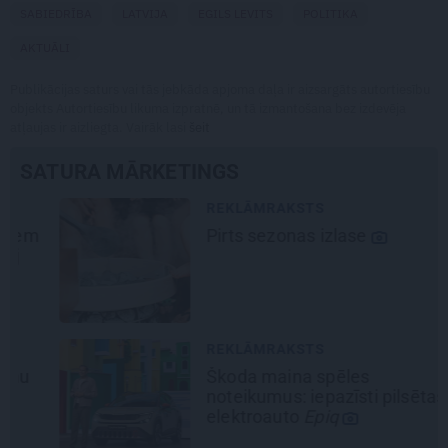
SABIEDRĪBA
LATVIJA
EGILS LEVITS
POLITIKA
AKTUĀLI
Publikācijas saturs vai tās jebkāda apjoma daļa ir aizsargāts autortiesību
objekts Autortiesību likuma izpratnē, un tā izmantošana bez izdevēja
atļaujas ir aizliegta. Vairāk lasi
šeit
SATURA MĀRKETINGS
REKLĀMRAKSTS
Pirts sezonas izlase
REKLĀMRAKSTS
Škoda maina spēles
noteikumus: iepazīsti pilsētas
elektroauto
Epiq