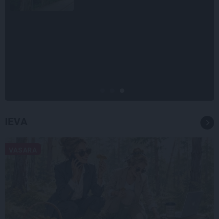
CEĻOJUMA PLĀNS
Draudzeņu ceļojums bez
drāmām: noderīgi padomi
plānošanai un 16 galamērķu
idejas
IEVA
VASARA