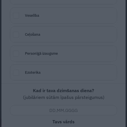
Veselība
Ceļošana
Foto: LETA
Personīgā izaugsme
Seko
Santa.lv Google
Satversmes simtgades gadā Latvija ir
Ezoterika
stipra, demokrātiska, tiesiska valsts, sūtot
īpaši Satversmes simtgadei veltīto pastkarti
Kad ir tava dzimšanas diena?
pirmā Latvijas Valsts prezidenta Jāņa
(jubilāriem sūtām īpašus pārsteigumus)
Čakstes dzimtai, norādīja Valsts prezidents.
Tavs vārds
NEPALAID GARĀM!