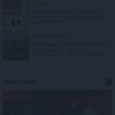
DIZAINS
Iedvesma no Milānas – interjera
idejas, kas maina mūsu priekšstatu
par mājokļa vidi
MĀJAS ANATOMIJA
Kā 100 gadus vecu koka arhitektūras
pērli pielāgot 21. gadsimta
komfortam? Arhitekta Gata Gavara
pieredze
LAUKU MĀJA
DZĪVESSTILS