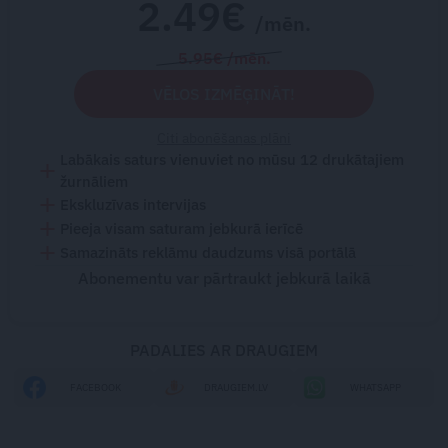
2.49€
/mēn.
5.95€ /mēn.
VĒLOS IZMĒĢINĀT!
Citi abonēšanas plāni
Labākais saturs vienuviet no mūsu 12 drukātajiem
žurnāliem
Ekskluzīvas intervijas
Pieeja visam saturam jebkurā ierīcē
Samazināts reklāmu daudzums visā portālā
Abonementu var pārtraukt jebkurā laikā
PADALIES AR DRAUGIEM
FACEBOOK
DRAUGIEM.LV
WHATSAPP