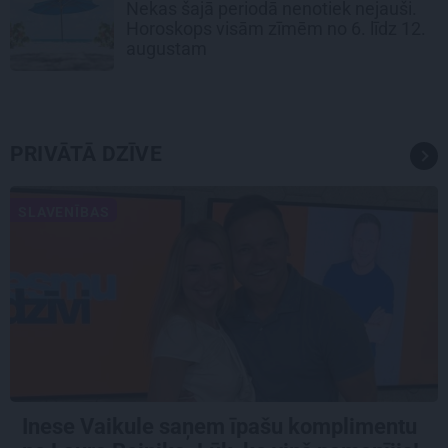
Nekas šajā periodā nenotiek nejauši.
Horoskops visām zīmēm no 6. līdz 12.
augustam
PRIVĀTĀ DZĪVE
SLAVENĪBAS
Inese Vaikule saņem īpašu komplimentu