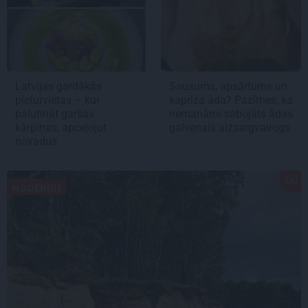
Latvijas gardākās
Sausums, apsārtums un
pieturvietas – kur
kaprīza āda? Pazīmes, ka
palutināt garšas
nemanāmi sabojāts ādas
kārpiņas, apceļojot
galvenais aizsargvairogs
novadus
NODERĪGI