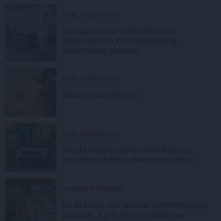
REKLĀMRAKSTS
Daugaviņš par mīlestību pret
Mercedes
un
kosmisko
jaunā
elektroauto pieredzi
REKLĀMRAKSTS
Matu otrais cēliens
REKLĀMRAKSTS
Škoda maina spēles noteikumus:
iepazīsti pilsētas elektroauto
Epiq
JAUNIE RŪPNIEKI
Kā Mārupē top labākie pārtvērējdroni
pasaulē. Agris Ķipurs atklāti par