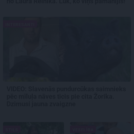
no Laura Reinika. Lūk, ko viņš pamanījis!
INTERESANTI
VIDEO: Slavenās pundurcūkas saimnieks
pēc mīluļa nāves ticis pie cita Žorika.
Dzimusi jauna zvaigzne
STILS
VESELĪBA