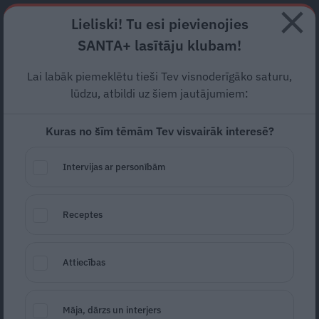
Abonē
Lieliski! Tu esi pievienojies
SANTA+ lasītāju klubam!
RECEPTES
NODERĪGI
JAUNĀKAIS
POPULĀRĀKAIS
Lai labāk piemeklētu tieši Tev visnoderīgāko saturu,
Valsts prezidents: Latvija ir
lūdzu, atbildi uz šiem jautājumiem:
stipra, demokrātiska,
Kuras no šīm tēmām Tev visvairāk interesē?
tiesiska valsts
Intervijas ar personībām
SABIEDRĪBA
06.05.2022
Receptes
LETA
Attiecības
Māja, dārzs un interjers