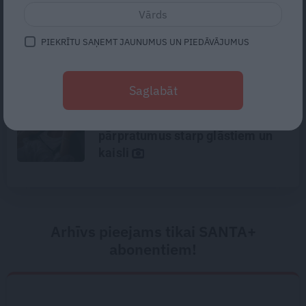
«Te nav jāpļauj zāle un varam būt
laiski.» Kā mākslinieki un
PIEKRĪTU SAŅEMT JAUNUMUS UN PIEDĀVĀJUMUS
arhitekti Lauderi atjaunoja senu
zvejniekmāju
Saglabāt
Gribu tikai mīļi apskaut, bet viņš
– kaut ko vairāk. Kā izbeigt
pārpratumus starp glāstiem un
kaisli
Arhīvs pieejams tikai SANTA+
abonentiem!