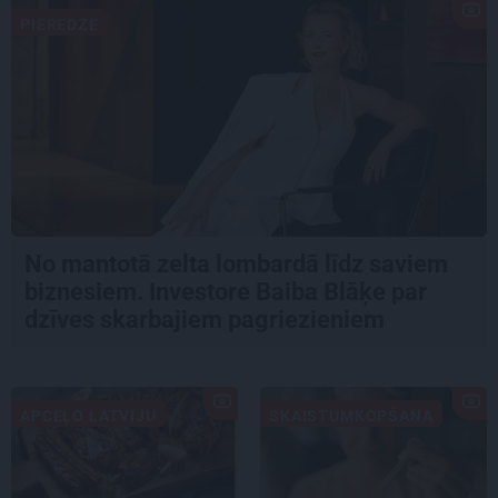
PIEREDZE
No mantotā zelta lombardā līdz saviem
biznesiem. Investore Baiba Blāķe par
dzīves skarbajiem pagriezieniem
APCEĻO LATVIJU
SKAISTUMKOPŠANA