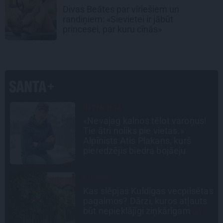
Divas Beātes par vīriešiem un
randiņiem: «Sievietei ir jābūt
princesei, par kuru cīnās»
PERSONĪBAS
Noklusētās dzimtas saites,
attiecības ar brāli un 7. bērns kā
brīnums: atklāta saruna ar Andri
Raču
TAVS ĀRSTS
as
«Manā kabinetā bijusi teju visa
Liepāja.» Ārste Ingrīda
Gardovska par vairāk nekā 50
gadiem medicīnā