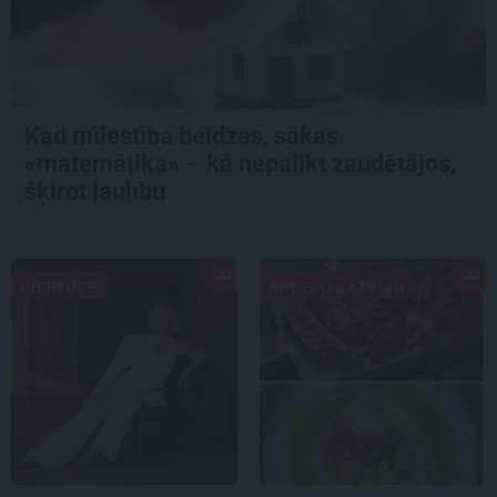
Kad mīlestība beidzas, sākas
«matemātika» – kā nepalikt zaudētājos,
šķirot laulību
PIEREDZE
APCEĻO LATVIJU