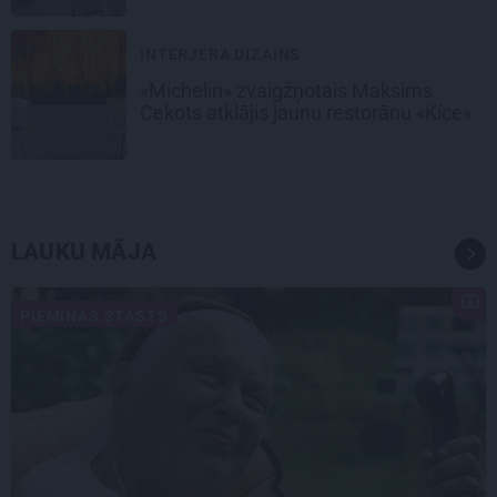
INTERJERA DIZAINS
«Michelin» zvaigžņotais Maksims
Cekots atklājis jaunu restorānu «Kíce»
LAUKU MĀJA
PIEMIŅAS STĀSTS