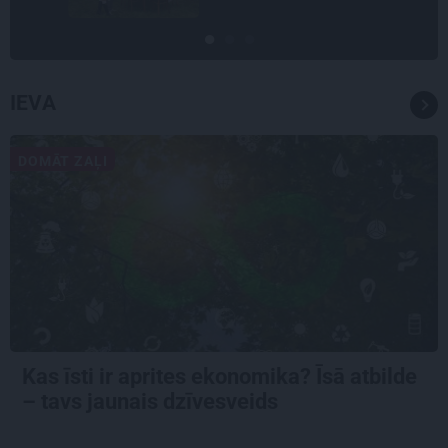
IEVA
DOMĀT ZAĻI
Kas īsti ir aprites ekonomika? Īsā atbilde
– tavs jaunais dzīvesveids