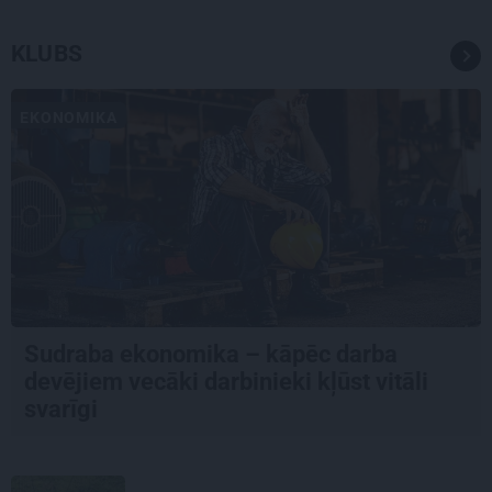
KLUBS
EKONOMIKA
Sudraba ekonomika – kāpēc darba
devējiem vecāki darbinieki kļūst vitāli
svarīgi