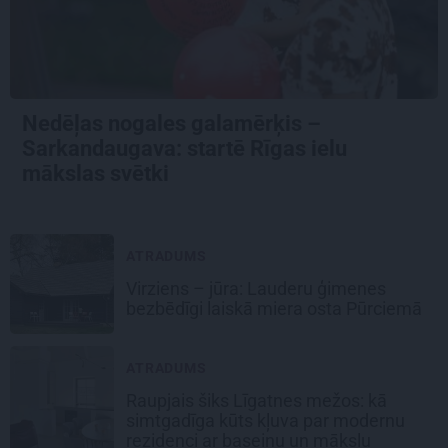
Nedēļas nogales galamērķis –
Sarkandaugava: startē Rīgas ielu
mākslas svētki
ATRADUMS
Virziens – jūra: Lauderu ģimenes
bezbēdīgi laiskā miera osta Pūrciemā
ATRADUMS
Raupjais šiks Līgatnes mežos: kā
simtgadīga kūts kļuva par modernu
rezidenci ar baseinu un mākslu