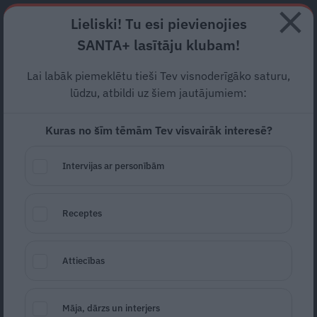
Abonē
Lieliski! Tu esi pievienojies
SANTA+ lasītāju klubam!
RECEPTES
NODERĪGI
JAUNĀKAIS
POPULĀRĀKAIS
Lai labāk piemeklētu tieši Tev visnoderīgāko saturu,
Piekto diennakti pēc kārtas
lūdzu, atbildi uz šiem jautājumiem:
Latvijā
nav reģistrēts
Kuras no šīm tēmām Tev visvairāk interesē?
neviens jauns
Covid-19
Intervijas ar personībām
gadījums
AKTUĀLI
25.06.2020
Receptes
LETA
Attiecības
Māja, dārzs un interjers