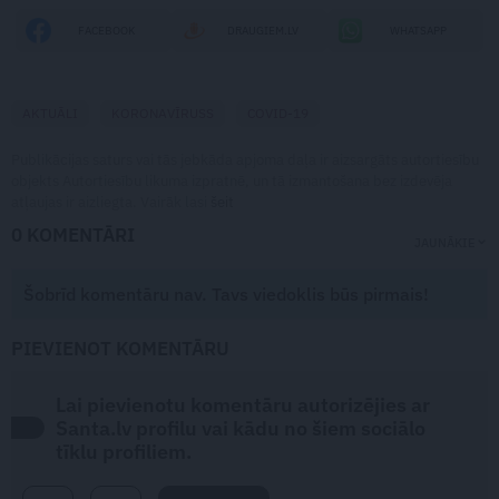
FACEBOOK
DRAUGIEM.LV
WHATSAPP
AKTUĀLI
KORONAVĪRUSS
COVID-19
Publikācijas saturs vai tās jebkāda apjoma daļa ir aizsargāts autortiesību
objekts Autortiesību likuma izpratnē, un tā izmantošana bez izdevēja
atļaujas ir aizliegta. Vairāk lasi
šeit
0 KOMENTĀRI
JAUNĀKIE
Šobrīd komentāru nav. Tavs viedoklis būs pirmais!
PIEVIENOT KOMENTĀRU
Lai pievienotu komentāru autorizējies ar
Santa.lv profilu vai kādu no šiem sociālo
tīklu profiliem.