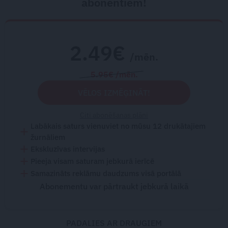
abonentiem!
2.49€
/mēn.
5.95€ /mēn.
VĒLOS IZMĒĢINĀT!
Citi abonēšanas plāni
Labākais saturs vienuviet no mūsu 12 drukātajiem
žurnāliem
Ekskluzīvas intervijas
Pieeja visam saturam jebkurā ierīcē
Samazināts reklāmu daudzums visā portālā
Abonementu var pārtraukt jebkurā laikā
PADALIES AR DRAUGIEM