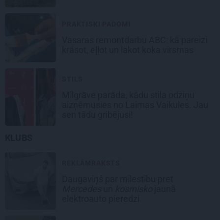
PRAKTISKI PADOMI
Vasaras remontdarbu ABC: kā pareizi
krāsot, eļļot un lakot koka virsmas
STILS
Mīlgrāve parāda, kādu stila odziņu
aizņēmusies no Laimas Vaikules. Jau
sen tādu gribējusi!
KLUBS
REKLĀMRAKSTS
Daugaviņš par mīlestību pret
Mercedes
un
kosmisko
jaunā
elektroauto pieredzi