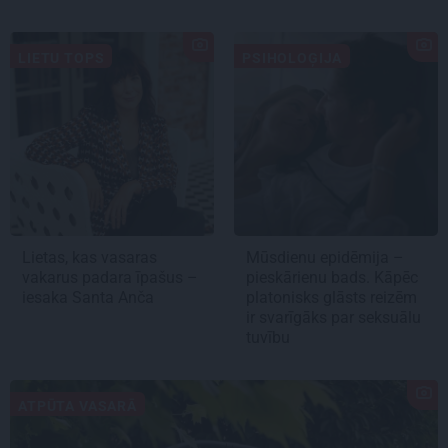
LIETU TOPS
PSIHOLOĢIJA
Lietas, kas vasaras
Mūsdienu epidēmija –
vakarus padara īpašus –
pieskārienu bads. Kāpēc
iesaka Santa Anča
platonisks glāsts reizēm
ir svarīgāks par seksuālu
tuvību
ATPŪTA VASARĀ