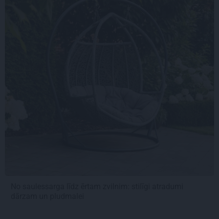
No saulessarga līdz ērtam zvilnim: stilīgi atradumi
dārzam un pludmalei