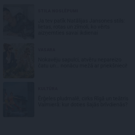
STILA NOSLĒPUMI
Ja tev patīk Natālijas Jansones stils:
lietas, rotas un zīmoli, ko vērts
aizņemties savai ikdienai
VASARA
Nokavēju sapulci, atvēru nepareizo
čatu un… nonācu mežā ar priekšnieci!
KULTŪRA
Ērģeles pludmalē, cirks Rīgā un teātris
Valmierā: kur doties šajās brīvdienās?