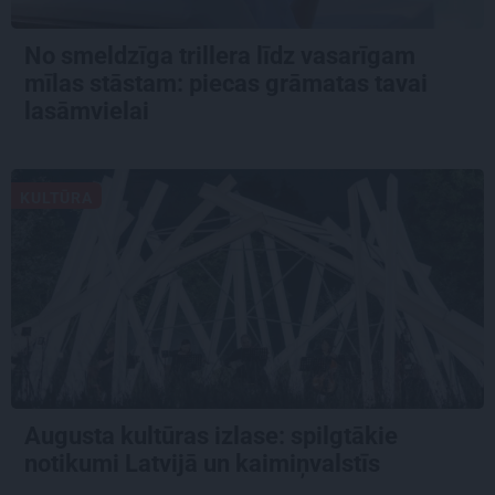
No smeldzīga trillera līdz vasarīgam
mīlas stāstam: piecas grāmatas tavai
lasāmvielai
KULTŪRA
Augusta kultūras izlase: spilgtākie
notikumi Latvijā un kaimiņvalstīs