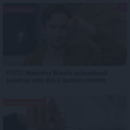
PERSONĪBAS
FOTO: Maksims Busels aizkustinoši
pateicas viņa dzīvē īpašam vīrietim
LIKUMA LABIRINTI