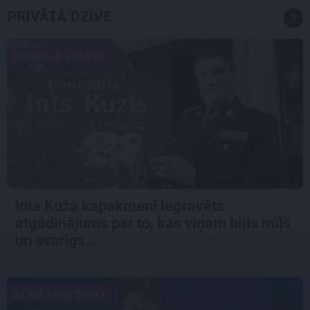
PRIVĀTĀ DZĪVE
PIEMIŅAS STĀSTS
Inta Ķuža kapakmenī iegravēts
atgādinājums par to, kas viņam bijis mīļš
un svarīgs…
DZIMŠANAS DIENA