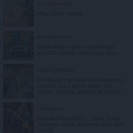
REKLĀMRAKSTS
Matu otrais cēliens
REKLĀMRAKSTS
Škoda maina spēles noteikumus:
iepazīsti pilsētas elektroauto
Epiq
JAUNIE RŪPNIEKI
Kā Mārupē top labākie pārtvērējdroni
pasaulē. Agris Ķipurs atklāti par
militāro biznesu, spriedzi un dzīves
draivu
EKONOMIKA
Sudraba ekonomika – kāpēc darba
devējiem vecāki darbinieki kļūst vitāli
svarīgi