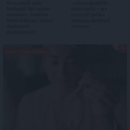
No mantotā zelta
Latvijas gardākās
lombardā līdz saviem
pieturvietas – kur
biznesiem. Investore
palutināt garšas
Baiba Blāķe par dzīves
kārpiņas, apceļojot
skarbajiem
novadus
pagriezieniem
SKAISTUMKOPŠANA