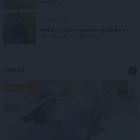
rezultātu?
NOSKAIDRO
Kad atvilnis jeb gastroezofageālais
reflukss var kļūt bīstams?
SANTA
LASĀMVIELA