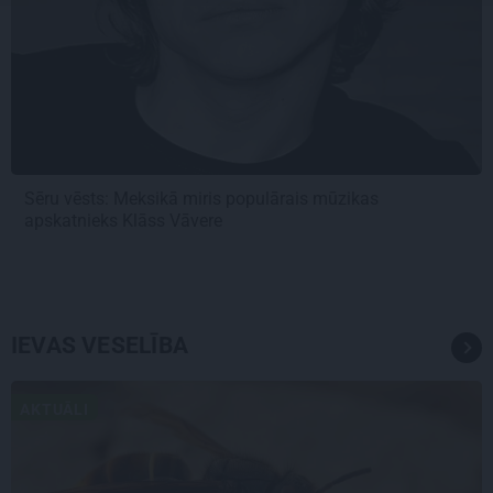
Sēru vēsts: Meksikā miris populārais mūzikas
apskatnieks Klāss Vāvere
IEVAS VESELĪBA
AKTUĀLI