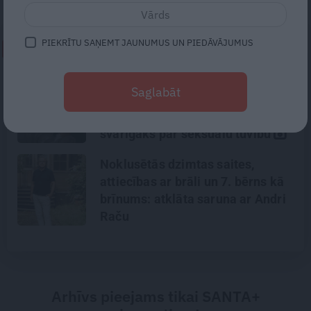
PIEKRĪTU SAŅEMT JAUNUMUS UN PIEDĀVĀJUMUS
NEPALAID GARĀM!
Mūsdienu epidēmija –
Saglabāt
pieskārienu bads. Kāpēc
platonisks glāsts reizēm ir
svarīgāks par seksuālu tuvību
Noklusētās dzimtas saites,
attiecības ar brāli un 7. bērns kā
brīnums: atklāta saruna ar Andri
Raču
Arhīvs pieejams tikai SANTA+