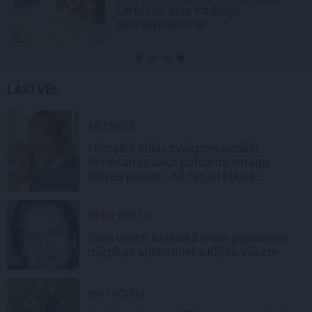
Lietuvas alus tradīciju
galvaspilsētu
LASI VĒL
ĀRZEMĒS
«Smalkā stila» zvaigzne seriāla
filmēšanas laikā pārcietis smagu
dzīves posmu. Kā tagad klājas
Emetam?
SĒRU VĒSTS
Sēru vēsts: Meksikā miris populārais
mūzikas apskatnieks Klāss Vāvere
MOTOCIKLI