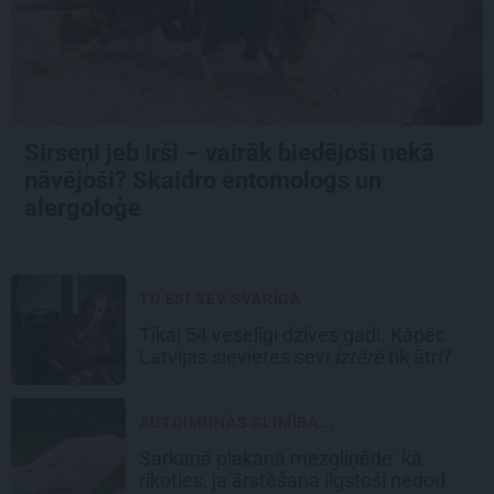
Sirseņi jeb irši – vairāk biedējoši nekā
nāvējoši? Skaidro entomologs un
alergoloģe
TU ESI SEV SVARĪGA
Tikai 54 veselīgi dzīves gadi. Kāpēc
Latvijas sievietes sevi
iztērē
tik ātri?
AUTOIMŪNĀS SLIMĪBA...
Sarkanā plakanā mezgliņēde: kā
rīkoties, ja ārstēšana ilgstoši nedod