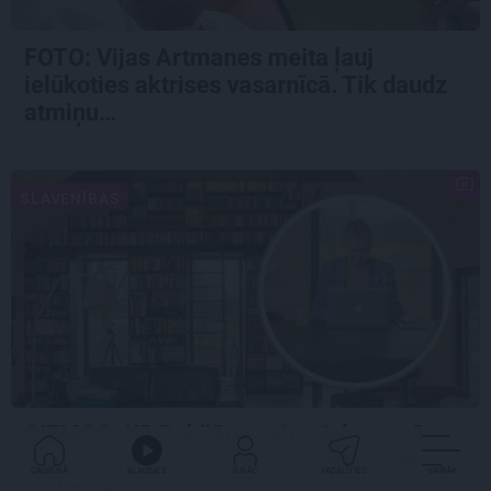
FOTO:
Vijas Artmanes meita
ļauj
ielūkoties aktrises vasarnīcā. Tik daudz
atmiņu…
SLAVENĪBAS
CIEMOS: Kā Rukšāne saimnieko savā
lauku rezidencē ar dīķi un stilīgo mājas
GALVENĀ
KLAUSIES
IENĀC
PADALĪTIES
VAIRĀK
bibliotēku