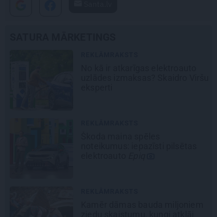
Santa.lv
SATURA MĀRKETINGS
REKLĀMRAKSTS
No kā ir atkarīgas elektroauto
uzlādes izmaksas? Skaidro Viršu
eksperti
REKLĀMRAKSTS
Škoda maina spēles
noteikumus: iepazīsti pilsētas
elektroauto
Epiq
REKLĀMRAKSTS
Kamēr dāmas bauda miljoniem
ziedu skaistumu, kungi atklāj