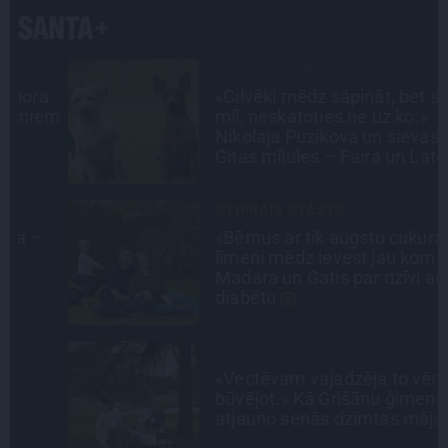
SLAVENĪBU MĪLUĻI
a
«Cilvēki mēdz sāpināt, bet suns
em
mīl, neskatoties ne uz ko.»
Nikolaja Puzikova un sievas
Gitas mīlules – Faira un Late
STIPRAIS STĀSTS
«Bērnus ar tik augstu cukura
līmeni mēdz ievest jau komā.»
Madara un Gatis par dzīvi ar dēla
diabētu
CIEMOS
«Vectēvam vajadzēja to vērienu
būvējot.» Kā Grišānu ģimene
atjauno senās dzimtas mājas