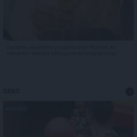
Sausums, apsārtums un kaprīza āda? Pazīmes, ka
nemanāmi sabojāts ādas galvenais aizsargvairogs
DEKO
KULTŪRA