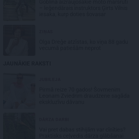
Goblina aizraujošākie moto maršruti
– leģendārais instruktors Ģirts Vilnis
iesaka, kurp doties šovasar
ZIŅAS
Olga Dreģe atzīstas, ko viņa 88 gadu
vecumā patiešām neprot
JAUNĀKIE RAKSTI
JUBILEJA
Pirmā reize 70 gados! Šovmenim
Leonam Zviedrim draudzene sagāda
ekskluzīvu dāvanu
DĀRZA DARBI
Vai pret dabas stihijām var cīnīties?
Praktisks ceļvedis dārza glābšanai