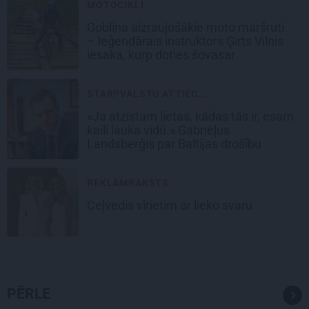
MOTOCIKLI
Goblina aizraujošākie moto maršruti
– leģendārais instruktors Ģirts Vilnis
iesaka, kurp doties šovasar
STARPVALSTU ATTIEC...
«Ja atzīstam lietas, kādas tās ir, esam
kaili lauka vidū.» Gabrieļus
Landsberģis par Baltijas drošību
REKLĀMRAKSTS
Ceļvedis vīrietim ar lieko svaru
PĒRLE