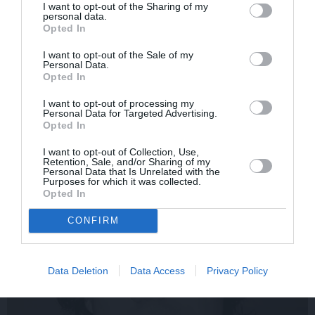
I want to opt-out of the Sharing of my
personal data.
Opted In
Rociet un labi būs – kā
«Smalkā stila» zvaigzne
aktieris Artūrs Skrastiņš
seriāla filmēšanas laikā
I want to opt-out of the Sale of my
Personal Data.
uzlādējas jaunajai
pārcietis smagu dzīves
Opted In
sezonai
posmu. Kā tagad klājas
Emetam?
I want to opt-out of processing my
Personal Data for Targeted Advertising.
Opted In
SĒRU VĒSTS
I want to opt-out of Collection, Use,
Retention, Sale, and/or Sharing of my
Personal Data that Is Unrelated with the
Purposes for which it was collected.
Opted In
CONFIRM
Data Deletion
Data Access
Privacy Policy