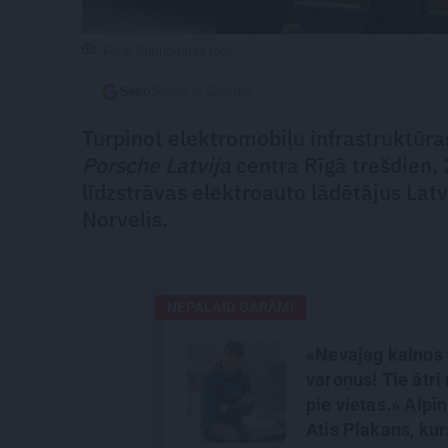
Foto: Publicitātes foto
Seko
Santa.lv Google
Turpinot elektromobiļu infrastruktūras
Porsche Latvija
centra Rīgā trešdien, 
līdzstrāvas elektroauto lādētājus Latv
Norvelis.
NEPALAID GARĀM!
«Nevajag kalnos 
varoņus! Tie ātri 
pie vietas.» Alpīn
Atis Plakans, kur