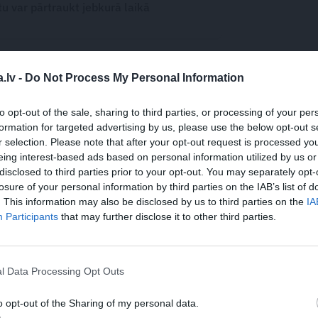
 var pārtraukt jebkurā laikā
.lv -
Do Not Process My Personal Information
WHATSAPP
to opt-out of the sale, sharing to third parties, or processing of your per
formation for targeted advertising by us, please use the below opt-out s
r selection. Please note that after your opt-out request is processed y
ZLĀDE
eing interest-based ads based on personal information utilized by us or
disclosed to third parties prior to your opt-out. You may separately opt-
 aizsargāts autortiesību objekts Autortiesību likuma izpratnē, un tā
losure of your personal information by third parties on the IAB’s list of
rāk lasi
šeit
. This information may also be disclosed by us to third parties on the
IA
JA
Participants
that may further disclose it to other third parties.
s!
l Data Processing Opt Outs
o opt-out of the Sharing of my personal data.