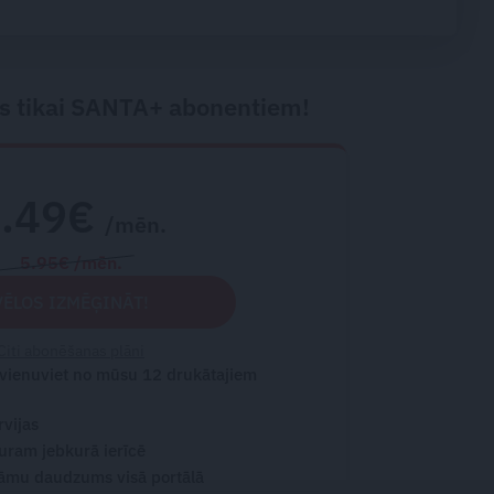
a
s tikai SANTA+ abonentiem!
2.49€
/mēn.
5.95€ /mēn.
VĒLOS IZMĒĢINĀT!
Citi abonēšanas plāni
 vienuviet no mūsu 12 drukātajiem
rvijas
turam jebkurā ierīcē
āmu daudzums visā portālā