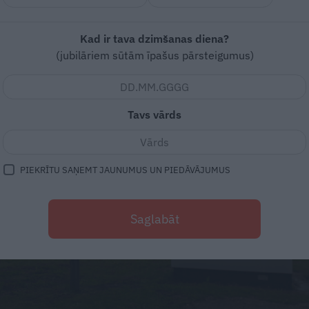
Kad ir tava dzimšanas diena?
(jubilāriem sūtām īpašus pārsteigumus)
Tavs vārds
PIEKRĪTU SAŅEMT JAUNUMUS UN PIEDĀVĀJUMUS
Saglabāt