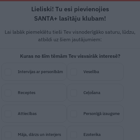
Lieliski! Tu esi pievienojies
Rīga +18°C
Mākoņains, R/DR vējš, 0.45 m/s
SANTA+ lasītāju klubam!
esstils
Auto
Lietu tops
Gadžeti
Vēstur
Lai labāk piemeklētu tieši Tev visnoderīgāko saturu, lūdzu,
atbildi uz šiem jautājumiem:
Kuras no šīm tēmām Tev visvairāk interesē?
rā atklāj
Latvijā jaudīg
Intervijas ar personībām
Veselība
u
Receptes
Ceļošana
SAGLABĀ RAKSTU
DALĪTIES
28.
Attiecības
Personīgā izaugsme
Māja, dārzs un interjers
Ezoterika