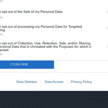
 Santa.lv profilu vai kādu no šiem sociālo tīklu profili
In
o opt-out of the Sale of my Personal Data.
In
to opt-out of processing my Personal Data for Targeted
ing.
In
o opt-out of Collection, Use, Retention, Sale, and/or Sharing
ersonal Data that Is Unrelated with the Purposes for which it
lected.
In
CONFIRM
EKLĀMRAKSTS
JAUNIE RŪPNIEKI
oda maina spēles
Kā Mārupē top labākie
Data Deletion
Data Access
Privacy Policy
teikumus: iepazīsti
pārtvērējdroni pasaulē.
lsētas elektroauto
Agris Ķipurs atklāti par
iq
militāro biznesu,
spriedzi un dzīves
draivu