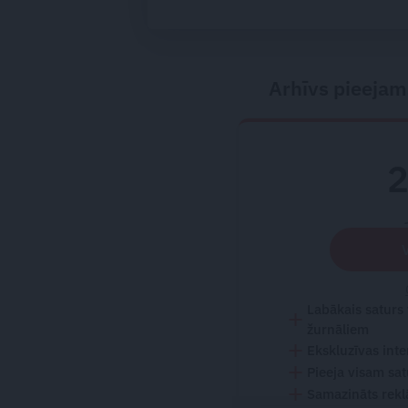
pieredzējis biedr
bojāeju
Arhīvs pieejam
Labākais saturs
žurnāliem
Ekskluzīvas inte
Pieeja visam sa
Samazināts rekl