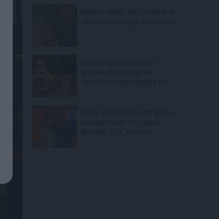
Millers atklāj, kā Taivānā ar
dēlu pārdzīvojuši zemestrīci
Vesels un emocionāli
gatavs skolai: par ko
vecākiem jāparūpējas pirms
mācību gada sākuma
Inese Vaikule saņem īpašu
komplimentu no Laura
Reinika. Lūk, ko viņš
pamanījis!