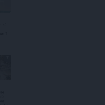
– kā
s
 un T
kie
lē.
par