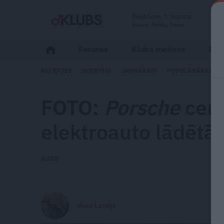
Piektdiena, 7. augusts
Madars, Alfrēds, Fredis
Sarunas
Kluba meitene
Dzīv
RECEPTES
NODERĪGI
JAUNĀKAIS
POPULĀRĀKAIS
FOTO:
Porsche
cent
elektroauto lādētāj
AUTO
Auto Latvija