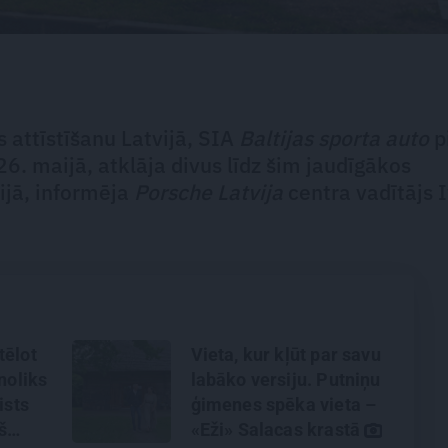
 attīstīšanu Latvijā, SIA
Baltijas sporta auto
p
26. maijā, atklāja divus līdz šim jaudīgākos
ijā, informēja
Porsche Latvija
centra vadītājs 
tēlot
Vieta, kur kļūt par savu
noliks
labāko versiju. Putniņu
ists
ģimenes spēka vieta –
š
«Eži» Salacas krastā