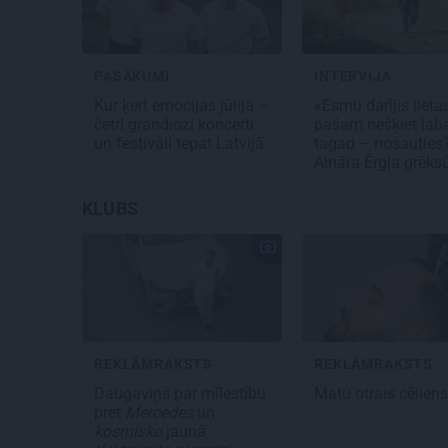
PASĀKUMI
INTERVIJA
Kur ķert emocijas jūlijā –
«Esmu darījis lieta
četri grandiozi koncerti
pašam nešķiet lab
un festivāli tepat Latvijā
tagad – nošauties
Aināra Ērgļa grēk
KLUBS
REKLĀMRAKSTS
REKLĀMRAKSTS
Daugaviņš par mīlestību
Matu otrais cēlien
pret
Mercedes
un
kosmisko
jaunā