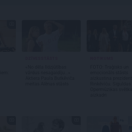
DZĪVESSTĀSTS
NOTIKUMS
«No dēla līdzjūtības
FOTO: Traģisks un
ņiem:
vārdus nesagaidīju…»
emocionāls stāsts
Aktiera Paula Butkēviča
aizkustina preziden
meitas Alēnas stāsts
Rinkēviču. Siguldas
Opermūzikas svētk
aizkadri