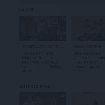
LASI VĒL
STARPVALSTU ATTIEC...
KLUBA MEITENE
«Ja atzīstam lietas,
Divas Beātes par
kādas tās ir, esam kaili
vīriešiem un randi
lauka vidū.» Gabrieļus
«Sievietei ir jābūt
Landsberģis par Baltijas
princesei, par kuru
drošību
cīnās»
CITI FOTO RAKSTI