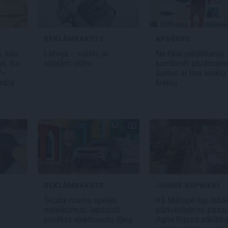
REKLĀMRAKSTS
APĢĒRBS
s, kas
Latvija – valsts ar
Ne tikai peldēšanai 
as. Ko
stiprām olām
kombinēt pludmale
?»
šortus ar lina kreklu
sūdze
kreklu
REKLĀMRAKSTS
JAUNIE RŪPNIEKI
s
Škoda maina spēles
Kā Mārupē top labā
noteikumus: iepazīsti
pārtvērējdroni pasau
pilsētas elektroauto
Epiq
Agris Ķipurs atklāti 