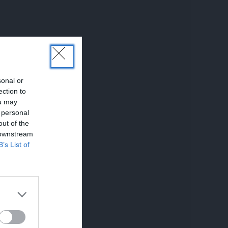
sonal or
ection to
ou may
 personal
out of the
 downstream
B’s List of
UNĀKIE