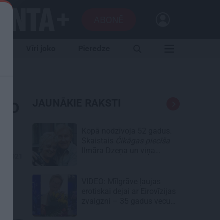
ABONĒ
e
Vīri joko
Pieredze
āko
JAUNĀKIE RAKSTI
Kopā nodzīvoja 52 gadus.
Skaistais
Čikāgas piecīša
Ilmāra Dzeņa un viņa
05.2021
Silvijas stāsts
VIDEO: Mīlgrāve ļaujas
erotiskai dejai ar Eirovīzijas
zvaigzni – 35 gadus vecu
skaistuli