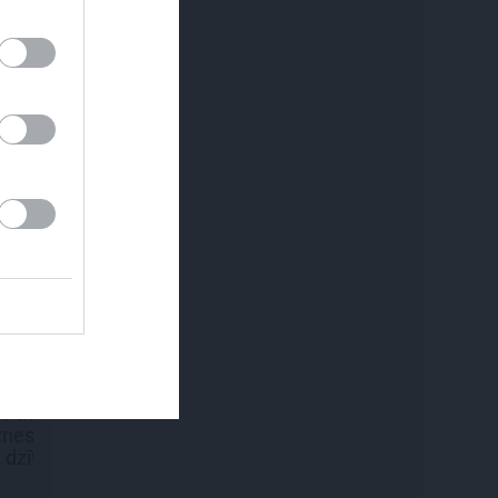
em.
REKLĀMRAKSTS
REKLĀMRAKSTS
Kamēr dāmas bauda
Pieaugušo dzimšanas
miljoniem ziedu
diena Rīgā, idejas
skaistumu, kungi atklāj
atmiņā paliekošām
Lietuvas alus tradīciju
svinībām
galvaspilsētu