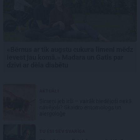
«Bērnus ar tik augstu cukura līmeni mēdz
ievest jau komā.» Madara un Gatis par
dzīvi ar dēla diabētu
AKTUĀLI
Sirseņi jeb irši – vairāk biedējoši nekā
nāvējoši? Skaidro entomologs un
alergoloģe
TU ESI SEV SVARĪGA