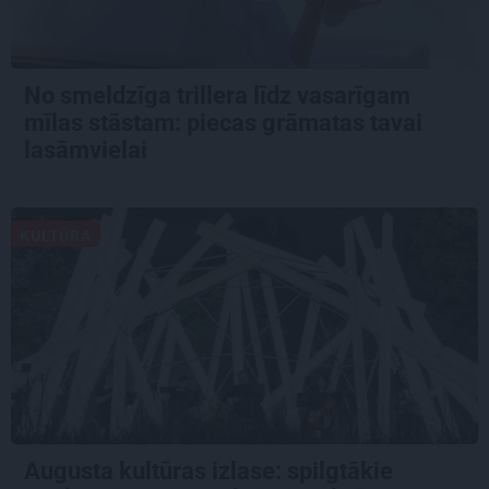
No smeldzīga trillera līdz vasarīgam
mīlas stāstam: piecas grāmatas tavai
lasāmvielai
KULTŪRA
Augusta kultūras izlase: spilgtākie