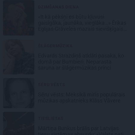
DZIMŠANAS DIENA
«It kā pēkšņi es būtu kļuvusi
gaisīgāka, jaunāka, vieglāka…» Ērikas
Eglijas-Grāveles mazais sievišķīgais
noslēpums
ŠLĀGERMŪZIKA
Edvards Strazdiņš atklāti pasaka, ko
domā par Bumbieri. Neparasta
saruna ar šlāgermūzikas princi
SĒRU VĒSTS
Sēru vēsts: Meksikā miris populārais
mūzikas apskatnieks Klāss Vāvere
TIESLIETAS
Mārtiņa Bunkus brālis par Latvijas
tiesu sistēmas absurdu: «Valsts pati