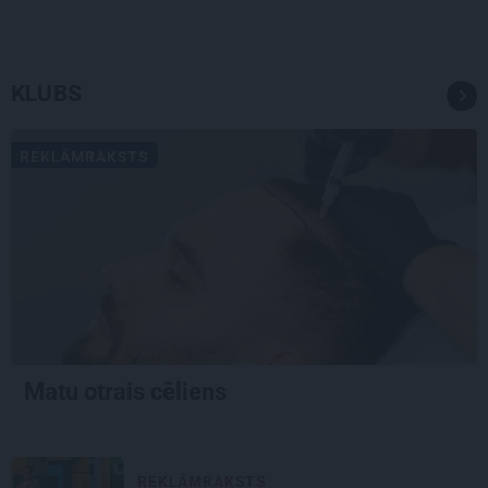
KLUBS
REKLĀMRAKSTS
Matu otrais cēliens
REKLĀMRAKSTS