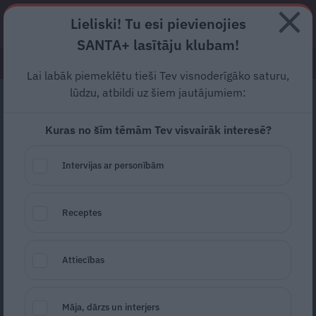
🎉 Par godu SANTA+ 7000 abonentiem: 7
Lieliski! Tu esi pievienojies
mēneši – tikai 7 €!
SANTA+ lasītāju klubam!
AKCIJA SPĒKĀ VĒL
1D 12H 21S
Lai labāk piemeklētu tieši Tev visnoderīgāko saturu,
lūdzu, atbildi uz šiem jautājumiem:
Abonē
Kuras no šīm tēmām Tev visvairāk interesē?
RECEPTES
NODERĪGI
JAUNĀKAIS
POPULĀRĀKAIS
Intervijas ar personībām
Eksperiments: kāpēc
pārvadātāji priecājas par
Receptes
ietaupītiem
degvielas
gramiem?
Attiecības
AUTO
26.09.2023
Māja, dārzs un interjers