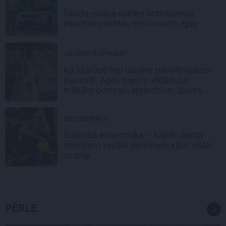
Škoda maina spēles noteikumus:
iepazīsti pilsētas elektroauto
Epiq
JAUNIE RŪPNIEKI
Kā Mārupē top labākie pārtvērējdroni
pasaulē. Agris Ķipurs atklāti par
militāro biznesu, spriedzi un dzīves
draivu
EKONOMIKA
Sudraba ekonomika – kāpēc darba
devējiem vecāki darbinieki kļūst vitāli
svarīgi
PĒRLE