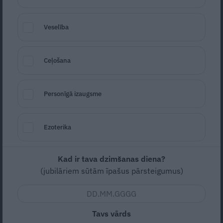
Auto Latvija
Veselība
Ceļošana
Personīgā izaugsme
Ezoterika
Foto: Publicitātes foto
Kad ir tava dzimšanas diena?
(jubilāriem sūtām īpašus pārsteigumus)
Seko
Santa.lv Google
Cilvēkam, kurš ikdienā brauc ar auto darba
un ģimenes darīšanās, ietaupīt tikai vienu
Tavs vārds
litru degvielas var nešķist būtiski. Daži