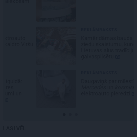
REKLĀMRAKSTS
Kamēr dāmas bauda miljoniem
šu
ziedu skaistumu, kungi atklāj
Lietuvas alus tradīciju
galvaspilsētu
REKLĀMRAKSTS
Daugaviņš par mīlestību pret
Mercedes
un
kosmisko
jaunā
elektroauto pieredzi
LASI VĒL