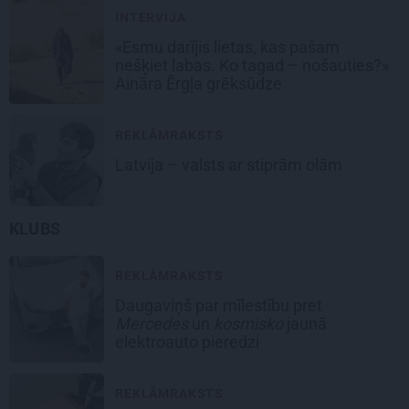
INTERVIJA
«Esmu darījis lietas, kas pašam
nešķiet labas. Ko tagad – nošauties?»
Aināra Ērgļa grēksūdze
REKLĀMRAKSTS
Latvija – valsts ar stiprām olām
KLUBS
REKLĀMRAKSTS
Daugaviņš par mīlestību pret
Mercedes
un
kosmisko
jaunā
elektroauto pieredzi
REKLĀMRAKSTS