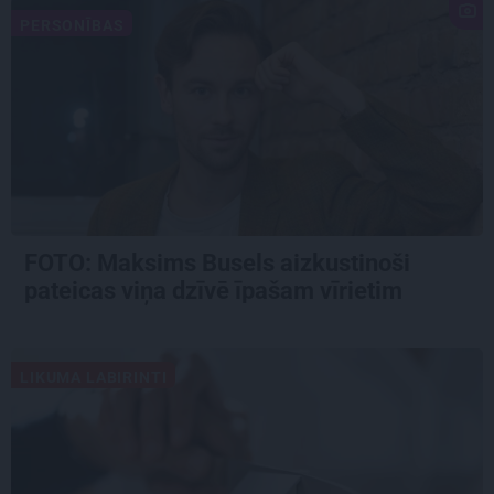
PERSONĪBAS
FOTO: Maksims Busels aizkustinoši
pateicas viņa dzīvē īpašam vīrietim
LIKUMA LABIRINTI