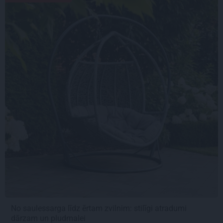
No saulessarga līdz ērtam zvilnim: stilīgi atradumi
dārzam un pludmalei