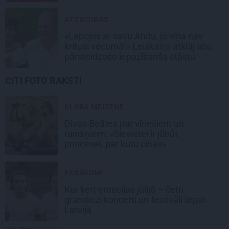
ATTIECĪBAS
«Lepojos ar savu Anitu, jo viņa nav
kritusi vecumā!» Leiškalns atklāj abu
pārsteidzošo iepazīšanās stāstu
CITI FOTO RAKSTI
KLUBA MEITENE
Divas Beātes par vīriešiem un
randiņiem: «Sievietei ir jābūt
princesei, par kuru cīnās»
PASĀKUMI
Kur ķert emocijas jūlijā – četri
grandiozi koncerti un festivāli tepat
Latvijā