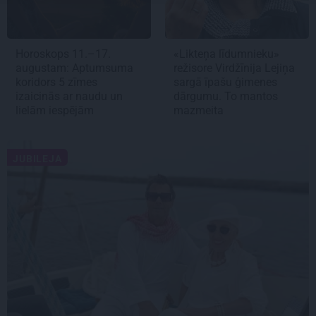
Horoskops 11.–17.
«Likteņa līdumnieku»
augustam: Aptumsuma
režisore Virdžīnija Lejiņa
koridors 5 zīmes
sargā īpašu ģimenes
izaicinās ar naudu un
dārgumu. To mantos
lielām iespējām
mazmeita
JUBILEJA