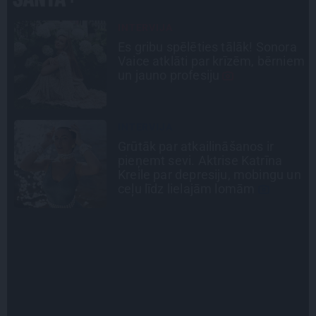
CIEMOS
a
«Vectēvam vajadzēja to vērienu
em
būvējot.» Kā Grišānu ģimene
atjauno senās dzimtas mājas
LEĢENDAS STĀSTS
Mistika un atrastie radi. Kā
«Likteņa līdumnieki» mainīja
n
pašu aktieru dzīves
SLAVENĪBU MĪLUĻI
«Cilvēki mēdz sāpināt, bet suns
mīl, neskatoties ne uz ko.»
Nikolaja Puzikova un sievas
Gitas mīlules – Faira un Late