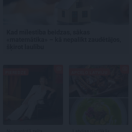
Kad mīlestība beidzas, sākas
«matemātika» – kā nepalikt zaudētājos,
šķirot laulību
PIEREDZE
APCEĻO LATVIJU
No mantotā zelta
Latvijas gardākās