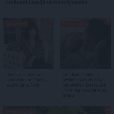
notikumi Latvijā un kaimiņvalstīs
LIETU TOPS
PSIHOLOĢIJA
Lietas, kas vasaras
Mūsdienu epidēmija –
vakarus padara īpašus –
pieskārienu bads. Kāpēc
iesaka Santa Anča
platonisks glāsts reizēm
ir svarīgāks par seksuālu
tuvību
ATPŪTA VASARĀ