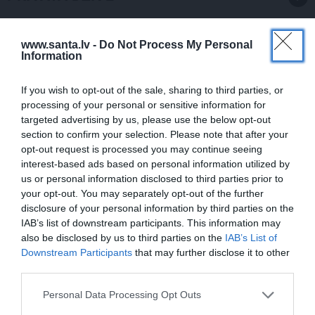
NAUDA
www.santa.lv -
Do Not Process My Personal
Information
If you wish to opt-out of the sale, sharing to third parties, or
processing of your personal or sensitive information for
targeted advertising by us, please use the below opt-out
section to confirm your selection. Please note that after your
opt-out request is processed you may continue seeing
interest-based ads based on personal information utilized by
us or personal information disclosed to third parties prior to
«Meitenes dienā var nopelnīt pat
your opt-out. You may separately opt-out of the further
vairākus tūkstošus.» Šova «Karsti. Krēta»
disclosure of your personal information by third parties on the
uzvarētāja Loreta gatavojas sapņu
IAB’s list of downstream participants. This information may
also be disclosed by us to third parties on the
IAB’s List of
darbam
Downstream Participants
that may further disclose it to other
third parties.
Personal Data Processing Opt Outs
PIEMIŅAS STĀSTS