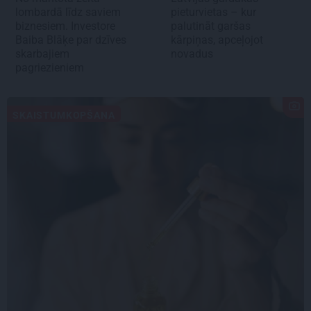
lombardā līdz saviem
pieturvietas – kur
biznesiem. Investore
palutināt garšas
Baiba Blāķe par dzīves
kārpiņas, apceļojot
skarbajiem
novadus
pagriezieniem
SKAISTUMKOPŠANA