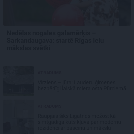
Nedēļas nogales galamērķis –
Sarkandaugava: startē Rīgas ielu
mākslas svētki
ATRADUMS
Virziens – jūra: Lauderu ģimenes
bezbēdīgi laiskā miera osta Pūrciemā
ATRADUMS
Raupjais šiks Līgatnes mežos: kā
simtgadīga kūts kļuva par modernu
rezidenci ar baseinu un mākslu