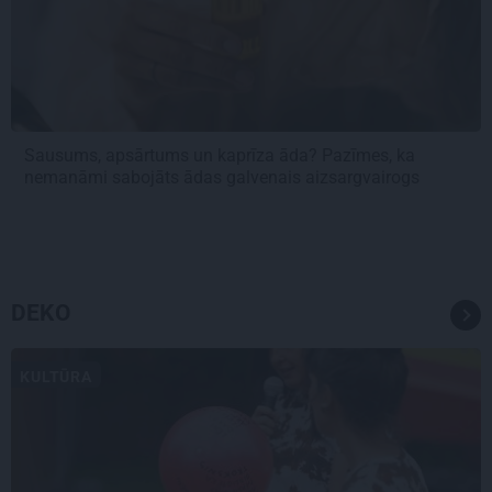
Sausums, apsārtums un kaprīza āda? Pazīmes, ka
nemanāmi sabojāts ādas galvenais aizsargvairogs
DEKO
KULTŪRA