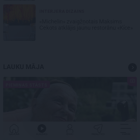
INTERJERA DIZAINS
«Michelin» zvaigžņotais Maksims
Cekots atklājis jaunu restorānu «Kíce»
LAUKU MĀJA
PIEMIŅAS STĀSTS
GALVENĀ
KLAUSIES
IENĀC
PADALĪTIES
VAIRĀK