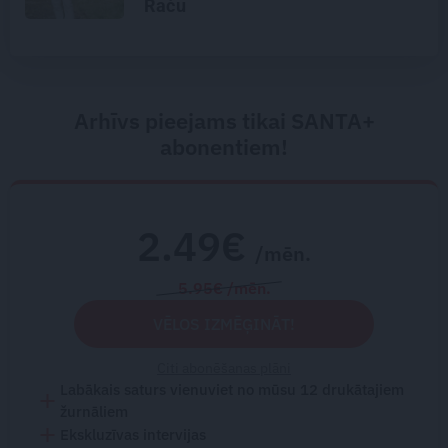
Raču
Arhīvs pieejams tikai SANTA+
abonentiem!
2.49€
/mēn.
5.95€ /mēn.
VĒLOS IZMĒĢINĀT!
Citi abonēšanas plāni
Labākais saturs vienuviet no mūsu 12 drukātajiem
žurnāliem
Ekskluzīvas intervijas