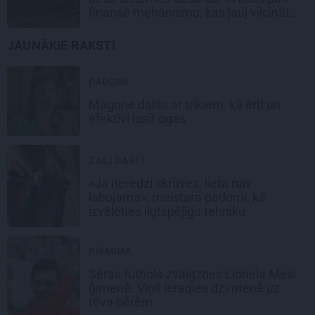
finansē mehānismu, kas ļauj vilcināt
laiku.»
JAUNĀKIE RAKSTI
PADOMI
Magone dalās ar trikiem, kā ērti un
efektīvi lasīt ogas
ZAĻI DARĪT
«Ja neredzi skrūves, lieta nav
labojama»: meistara padomi, kā
izvēlēties ilgtspējīgu tehniku
PIEMIŅA
Sēras futbola zvaigznes Lionela Mesi
ģimenē. Viņš ieradies dzimtenē uz
tēva bērēm