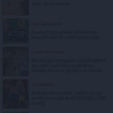
Matu otrais cēliens
REKLĀMRAKSTS
Škoda maina spēles noteikumus:
iepazīsti pilsētas elektroauto
Epiq
JAUNIE RŪPNIEKI
Kā Mārupē top labākie pārtvērējdroni
pasaulē. Agris Ķipurs atklāti par
militāro biznesu, spriedzi un dzīves
draivu
EKONOMIKA
Sudraba ekonomika – kāpēc darba
devējiem vecāki darbinieki kļūst vitāli
svarīgi