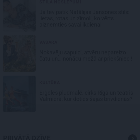
STILA NOSLĒPUMI
Ja tev patīk Natālijas Jansones stils:
lietas, rotas un zīmoli, ko vērts
aizņemties savai ikdienai
VASARA
Nokavēju sapulci, atvēru nepareizo
čatu un… nonācu mežā ar priekšnieci!
KULTŪRA
Ērģeles pludmalē, cirks Rīgā un teātris
Valmierā: kur doties šajās brīvdienās?
PRIVĀTĀ DZĪVE