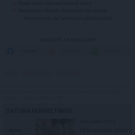
Pieeja visam saturam jebkurā ierīcē
Samazināts reklāmu daudzums visā portālā
Abonementu var pārtraukt jebkurā laikā
PADALIES AR DRAUGIEM
FACEBOOK
DRAUGIEM.LV
WHATSAPP
AUTO
KOMERCAUTO
AUTO ZIŅAS
Publikācijas saturs vai tās jebkāda apjoma daļa ir aizsargāts autortiesību
objekts Autortiesību likuma izpratnē, un tā izmantošana bez izdevēja
atļaujas ir aizliegta. Vairāk lasi
šeit
SATURA MĀRKETINGS
REKLĀMRAKSTS
Pirts sezonas izlase