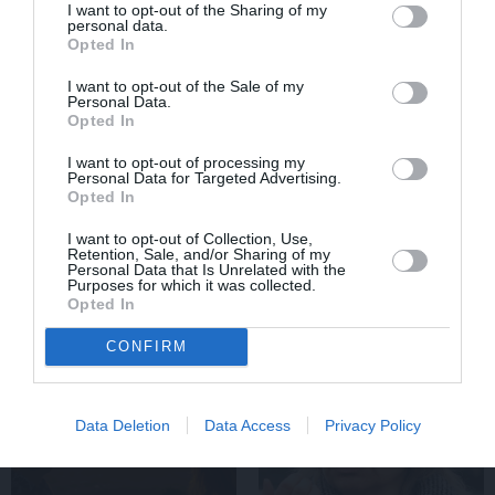
I want to opt-out of the Sharing of my
personal data.
Opted In
I want to opt-out of the Sale of my
Personal Data.
Opted In
I want to opt-out of processing my
Personal Data for Targeted Advertising.
Opted In
«Līdz pēdējam brīdim viņš tai sievietei
ticēja…» Alda Drēģera sievas un drauga
I want to opt-out of Collection, Use,
Retention, Sale, and/or Sharing of my
atmiņu stāsts
Personal Data that Is Unrelated with the
Purposes for which it was collected.
Opted In
CONFIRM
HOROSKOPI
DZIMTAS STĀSTS
Data Deletion
Data Access
Privacy Policy