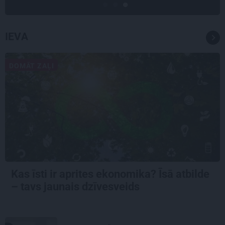
IEVA
DOMĀT ZAĻI
Kas īsti ir aprites ekonomika? Īsā atbilde
– tavs jaunais dzīvesveids