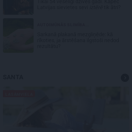
Tikai 54 veselīgi dzīves gadi. Kāpēc
Latvijas sievietes sevi
iztērē
tik ātri?
AUTOIMŪNĀS SLIMĪBA...
Sarkanā plakanā mezgliņēde: kā
rīkoties, ja ārstēšana ilgstoši nedod
rezultātu?
SANTA
LASĀMVIELA