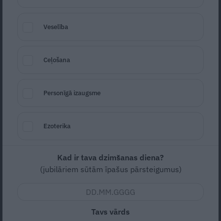
Veselība
Ceļošana
Personīgā izaugsme
Pildīta vista **ar ķiršiem un
Foto: No izdevniecības Žurnāls Santa
rīsiem**
arhīva
Seko
Santa.lv Google
Ezoterika
Kad ir tava dzimšanas diena?
Vidēja
Vidējas
(jubilāriem sūtām īpašus pārsteigumus)
3st (kopā)
Tavs vārds
Nav vērtējuma