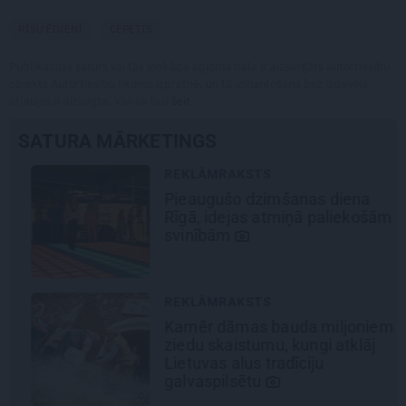
RĪSU ĒDIENI
CEPETIS
Publikācijas saturs vai tās jebkāda apjoma daļa ir aizsargāts autortiesību
objekts Autortiesību likuma izpratnē, un tā izmantošana bez izdevēja
atļaujas ir aizliegta. Vairāk lasi
šeit
SATURA MĀRKETINGS
REKLĀMRAKSTS
Pieaugušo dzimšanas diena
Rīgā, idejas atmiņā paliekošām
svinībām
REKLĀMRAKSTS
Kamēr dāmas bauda miljoniem
ziedu skaistumu, kungi atklāj
Lietuvas alus tradīciju
galvaspilsētu