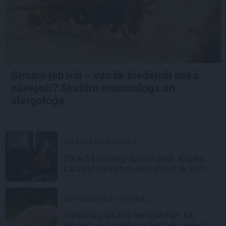
Sirseņi jeb irši – vairāk biedējoši nekā
nāvējoši? Skaidro entomologs un
alergoloģe
TU ESI SEV SVARĪGA
Tikai 54 veselīgi dzīves gadi. Kāpēc
Latvijas sievietes sevi
iztērē
tik ātri?
AUTOIMŪNĀS SLIMĪBA...
Sarkanā plakanā mezgliņēde: kā
rīkoties, ja ārstēšana ilgstoši nedod