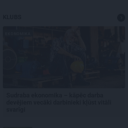
KLUBS
EKONOMIKA
Sudraba ekonomika – kāpēc darba
devējiem vecāki darbinieki kļūst vitāli
svarīgi