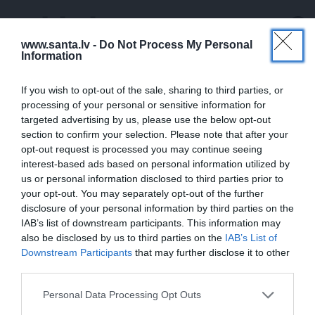
PRIVĀTĀ DZĪVE
www.santa.lv -
Do Not Process My Personal
Information
PIEMIŅAS STĀSTS
If you wish to opt-out of the sale, sharing to third parties, or
processing of your personal or sensitive information for
targeted advertising by us, please use the below opt-out
section to confirm your selection. Please note that after your
opt-out request is processed you may continue seeing
interest-based ads based on personal information utilized by
us or personal information disclosed to third parties prior to
your opt-out. You may separately opt-out of the further
disclosure of your personal information by third parties on the
Inta Ķuža kapakmenī iegravēts
IAB’s list of downstream participants. This information may
atgādinājums par to, kas viņam bijis mīļš
also be disclosed by us to third parties on the
IAB’s List of
un svarīgs…
Downstream Participants
that may further disclose it to other
third parties.
Personal Data Processing Opt Outs
DZIMŠANAS DIENA