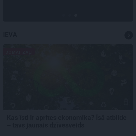
Gitas mīlules – Faira un Late
IEVA
DOMĀT ZAĻI
Kas īsti ir aprites ekonomika? Īsā atbilde
– tavs jaunais dzīvesveids