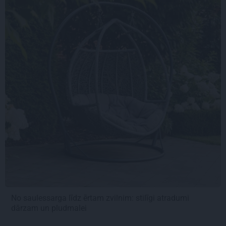
No saulessarga līdz ērtam zvilnim: stilīgi atradumi
dārzam un pludmalei