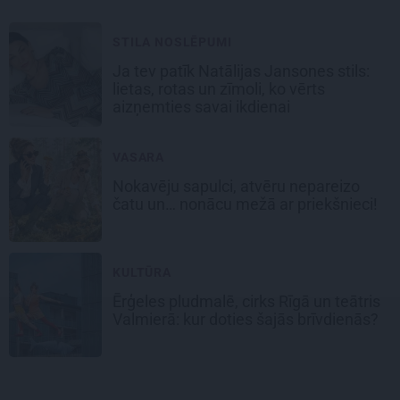
STILA NOSLĒPUMI
Ja tev patīk Natālijas Jansones stils:
lietas, rotas un zīmoli, ko vērts
aizņemties savai ikdienai
VASARA
Nokavēju sapulci, atvēru nepareizo
čatu un… nonācu mežā ar priekšnieci!
KULTŪRA
Ērģeles pludmalē, cirks Rīgā un teātris
Valmierā: kur doties šajās brīvdienās?