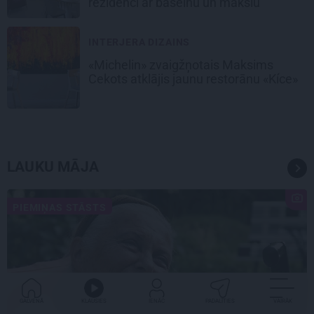
rezidenci ar baseinu un mākslu
INTERJERA DIZAINS
«Michelin» zvaigžņotais Maksims
Cekots atklājis jaunu restorānu «Kíce»
LAUKU MĀJA
PIEMIŅAS STĀSTS
GALVENĀ
KLAUSIES
IENĀC
PADALĪTIES
VAIRĀK