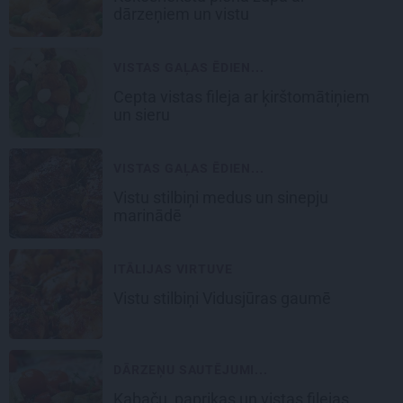
dārzeņiem un vistu
VISTAS GAĻAS ĒDIEN...
Cepta
vistas fileja
ar ķirštomātiņiem
un sieru
VISTAS GAĻAS ĒDIEN...
Vistu stilbiņi
medus un sinepju
marinādē
ITĀLIJAS VIRTUVE
Vistu stilbiņi
Vidusjūras gaumē
DĀRZEŅU SAUTĒJUMI...
Kabaču, paprikas un
vistas filejas