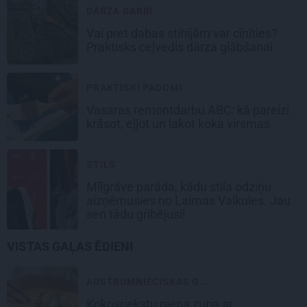
DĀRZA DARBI
Vai pret dabas stihijām var cīnīties?
Praktisks ceļvedis dārza glābšanai
PRAKTISKI PADOMI
Vasaras remontdarbu ABC: kā pareizi
krāsot, eļļot un lakot koka virsmas
STILS
Mīlgrāve parāda, kādu stila odziņu
aizņēmusies no Laimas Vaikules. Jau
sen tādu gribējusi!
VISTAS GAĻAS ĒDIENI
AUSTRUMNIECISKAS G...
Kokosriekstu piena
zupa ar