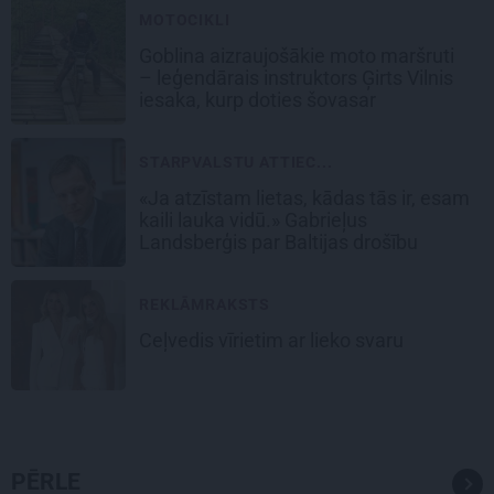
MOTOCIKLI
Goblina aizraujošākie moto maršruti
– leģendārais instruktors Ģirts Vilnis
iesaka, kurp doties šovasar
STARPVALSTU ATTIEC...
«Ja atzīstam lietas, kādas tās ir, esam
kaili lauka vidū.» Gabrieļus
Landsberģis par Baltijas drošību
REKLĀMRAKSTS
Ceļvedis vīrietim ar lieko svaru
PĒRLE