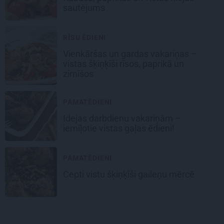
sautējums
RĪSU ĒDIENI
Vienkāršas un gardas vakariņas –
vistas šķiņķīši
rīsos, paprikā un
zirnīšos
PAMATĒDIENI
Idejas darbdienu vakariņām –
iemīļotie
vistas gaļas ēdieni
!
PAMATĒDIENI
Cepti vistu šķiņķīši
gaileņu mērcē