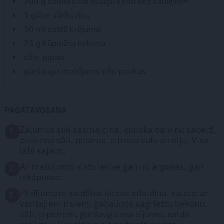
200 g
saldētu vai svaigu ķiršu bez kauliņiem
1
glāze vārītu rīsu
50 ml
saldā krējuma
25 g
kūpināta bekona
sāls, pipari
garšaugu maisījums pēc patikas
PAGATAVOŠANA
Zaļumus sīki sasmalcina, ķiploka daiviņu saberž,
1.
pievieno sāli, piparus, citrona sulu un eļļu. Visu
labi sajauc.
Ar maisījumu vistu ierīvē gan no ārpuses, gan
2.
iekšpuses.
Pildījumam saldētus ķiršus atlaidina, sajauc ar
3.
vārītajiem rīsiem, gabaliņos sagrieztu bekonu,
sāli, pipariem, garšaugu maisījumu, saldo