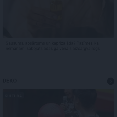
Sausums, apsārtums un kaprīza āda? Pazīmes, ka
nemanāmi sabojāts ādas galvenais aizsargvairogs
DEKO
KULTŪRA