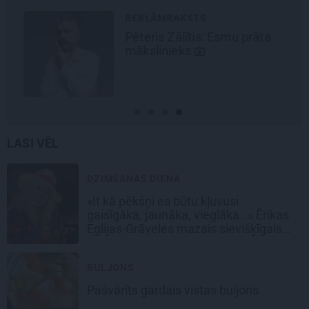
REKLĀMRAKSTS
Pēteris Zālītis: Esmu prāta
mākslinieks
LASI VĒL
DZIMŠANAS DIENA
«It kā pēkšņi es būtu kļuvusi
gaisīgāka, jaunāka, vieglāka…» Ērikas
Eglijas-Grāveles mazais sievišķīgais
noslēpums
BULJONS
Pašvārīts gardais
vistas buljons