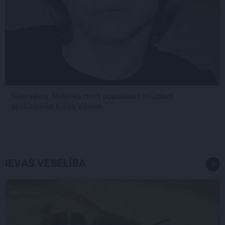
Sēru vēsts: Meksikā miris populārais mūzikas
apskatnieks Klāss Vāvere
IEVAS VESELĪBA
AKTUĀLI