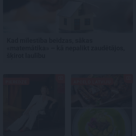
Kad mīlestība beidzas, sākas
«matemātika» – kā nepalikt zaudētājos,
šķirot laulību
PIEREDZE
APCEĻO LATVIJU