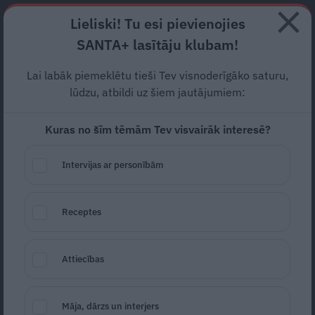
Abonē
Lieliski! Tu esi pievienojies
SANTA+ lasītāju klubam!
RECEPTES
NODERĪGI
JAUNĀKAIS
POPULĀRĀKAIS
Lai labāk piemeklētu tieši Tev visnoderīgāko saturu,
lūdzu, atbildi uz šiem jautājumiem:
Kuras no šīm tēmām Tev visvairāk interesē?
Pildīta vista
ar ķiršiem un
rīsiem
Intervijas ar personībām
RĪSU ĒDIENI
23.05.2021
Receptes
Ievas Virtuve
Attiecības
Māja, dārzs un interjers