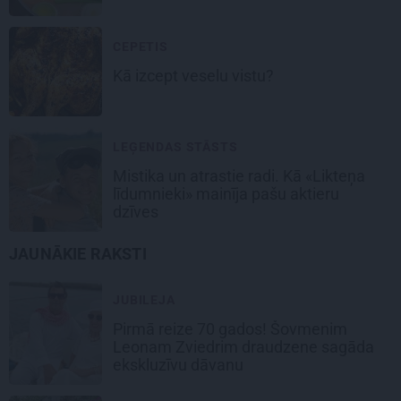
CEPETIS
Kā izcept
veselu vistu
?
LEĢENDAS STĀSTS
Mistika un atrastie radi. Kā «Likteņa
līdumnieki» mainīja pašu aktieru
dzīves
JAUNĀKIE RAKSTI
JUBILEJA
Pirmā reize 70 gados! Šovmenim
Leonam Zviedrim draudzene sagāda
ekskluzīvu dāvanu