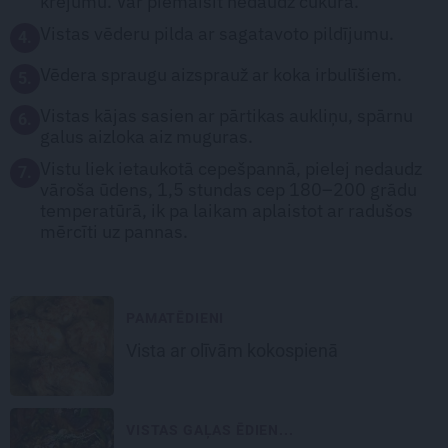
krējumu. Var piemaisīt nedaudz cukura.
Vistas vēderu pilda ar sagatavoto pildījumu.
4.
Vēdera spraugu aizsprauž ar koka irbulīšiem.
5.
Vistas kājas sasien ar pārtikas aukliņu, spārnu
6.
galus aizloka aiz muguras.
Vistu liek ietaukotā cepešpannā, pielej nedaudz
7.
vāroša ūdens, 1,5 stundas cep 180–200 grādu
temperatūrā, ik pa laikam aplaistot ar radušos
mērcīti uz pannas.
PAMATĒDIENI
Vista ar olīvām kokospienā
VISTAS GAĻAS ĒDIEN...