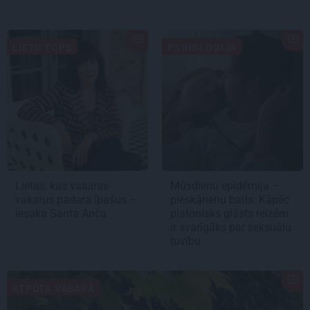
LIETU TOPS
PSIHOLOĢIJA
Lietas, kas vasaras
Mūsdienu epidēmija –
vakarus padara īpašus –
pieskārienu bads. Kāpēc
iesaka Santa Anča
platonisks glāsts reizēm
ir svarīgāks par seksuālu
tuvību
ATPŪTA VASARĀ