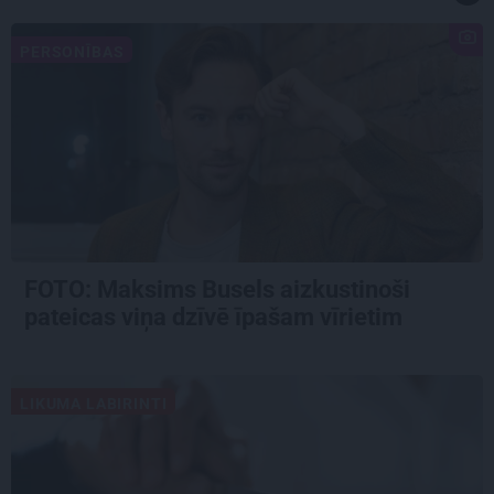
PERSONĪBAS
FOTO: Maksims Busels aizkustinoši
pateicas viņa dzīvē īpašam vīrietim
LIKUMA LABIRINTI