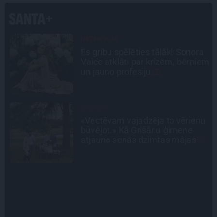
INTERVIJA
a
Grūtāk par atkailināšanos ir
em
pieņemt sevi. Aktrise Katrīna
Kreile par depresiju, mobingu un
ceļu līdz lielajām lomām
INTERVIJA
u
Tumši samtaina balss un
tērauda mugurkauls. Raimonda
Paula jaunā mūza – Gerda
Timrota
SLAVENĪBU MĪLUĻI
«Cilvēki mēdz sāpināt, bet suns
mīl, neskatoties ne uz ko.»
Nikolaja Puzikova un sievas