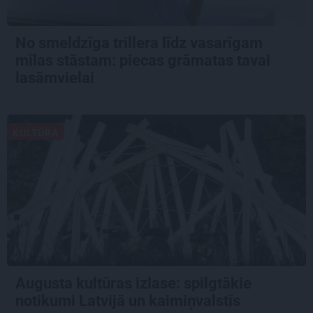
No smeldzīga trillera līdz vasarīgam
mīlas stāstam: piecas grāmatas tavai
lasāmvielai
KULTŪRA
Augusta kultūras izlase: spilgtākie
notikumi Latvijā un kaimiņvalstīs