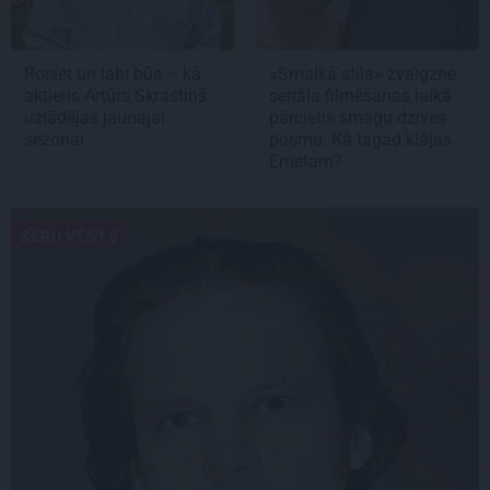
Rociet un labi būs – kā
«Smalkā stila» zvaigzne
aktieris Artūrs Skrastiņš
seriāla filmēšanas laikā
uzlādējas jaunajai
pārcietis smagu dzīves
sezonai
posmu. Kā tagad klājas
Emetam?
SĒRU VĒSTS