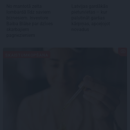
No mantotā zelta
Latvijas gardākās
lombardā līdz saviem
pieturvietas – kur
biznesiem. Investore
palutināt garšas
Baiba Blāķe par dzīves
kārpiņas, apceļojot
skarbajiem
novadus
pagriezieniem
SKAISTUMKOPŠANA