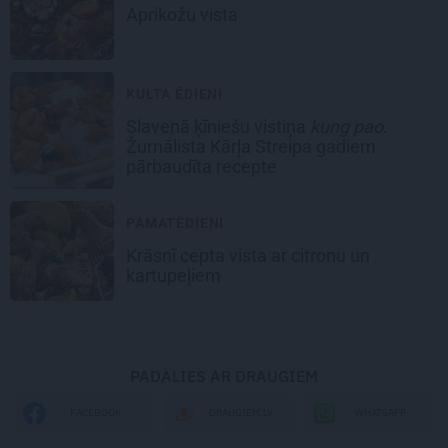
Aprikožu vista
KULTA ĒDIENI
Slavenā ķīniešu vistiņa
kung pao
.
Žurnālista Kārļa Streipa gadiem
pārbaudīta recepte
PAMATĒDIENI
Krāsnī cepta vista
ar citronu un
kartupeļiem
PADALIES AR DRAUGIEM
WHATSAPP
FACEBOOK
DRAUGIEM.LV