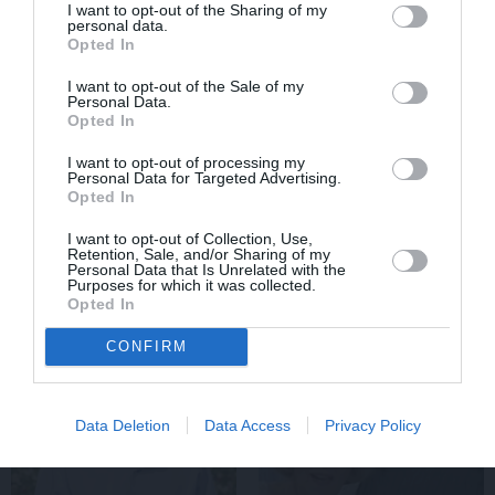
I want to opt-out of the Sharing of my
personal data.
Opted In
I want to opt-out of the Sale of my
Personal Data.
Opted In
I want to opt-out of processing my
Personal Data for Targeted Advertising.
Opted In
Daiļslidotājs Deniss Vasiļjevs: Pat ja tu ej
I want to opt-out of Collection, Use,
cauri ellei, turpini iet
Retention, Sale, and/or Sharing of my
Personal Data that Is Unrelated with the
Purposes for which it was collected.
Opted In
CONFIRM
ZIŅAS
ĀRZEMĒS
Data Deletion
Data Access
Privacy Policy