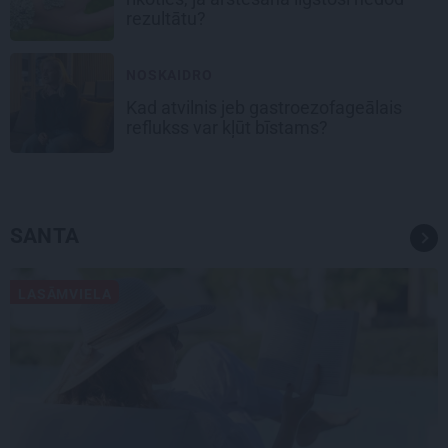
rezultātu?
NOSKAIDRO
Kad atvilnis jeb gastroezofageālais
reflukss var kļūt bīstams?
SANTA
LASĀMVIELA