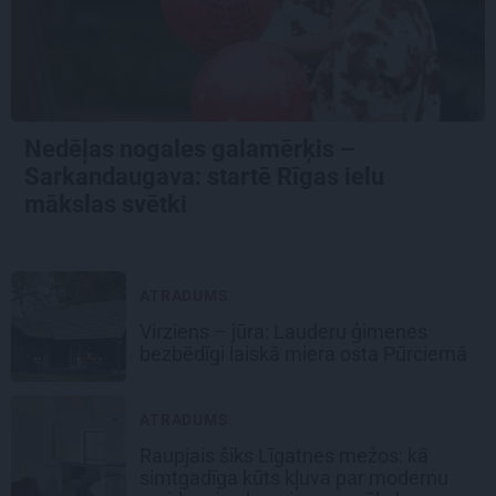
Nedēļas nogales galamērķis –
Sarkandaugava: startē Rīgas ielu
mākslas svētki
ATRADUMS
Virziens – jūra: Lauderu ģimenes
bezbēdīgi laiskā miera osta Pūrciemā
ATRADUMS
Raupjais šiks Līgatnes mežos: kā
simtgadīga kūts kļuva par modernu