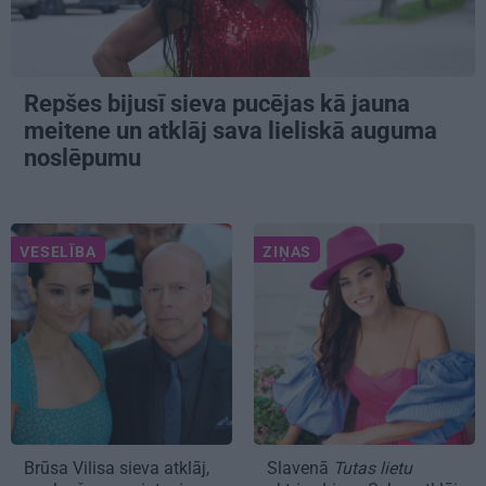
Repšes bijusī sieva pucējas kā jauna
meitene un atklāj sava lieliskā auguma
noslēpumu
VESELĪBA
ZIŅAS
Brūsa Vilisa sieva atklāj,
Slavenā
Tutas lietu