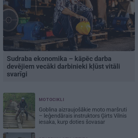
Sudraba ekonomika – kāpēc darba
devējiem vecāki darbinieki kļūst vitāli
svarīgi
MOTOCIKLI
Goblina aizraujošākie moto maršruti
– leģendārais instruktors Ģirts Vilnis
iesaka, kurp doties šovasar