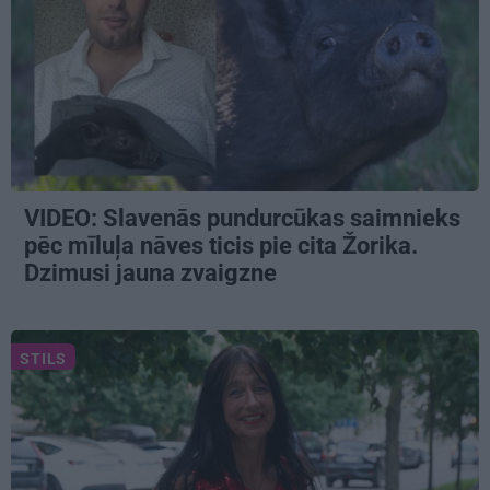
VIDEO: Slavenās pundurcūkas saimnieks
pēc mīluļa nāves ticis pie cita Žorika.
Dzimusi jauna zvaigzne
STILS