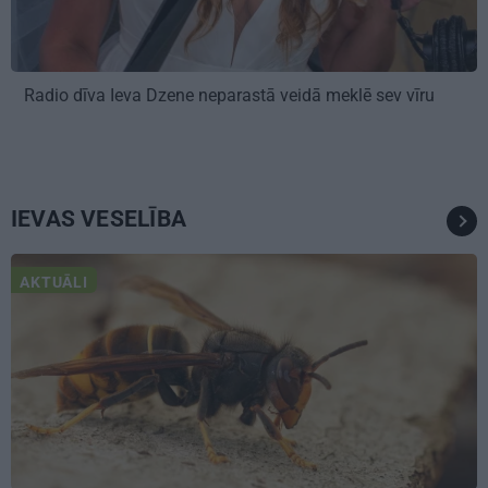
Radio dīva Ieva Dzene neparastā veidā meklē sev vīru
IEVAS VESELĪBA
AKTUĀLI