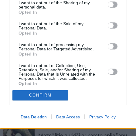
uzņēmējas Vijas Kilblokas recepte
I want to opt-out of the Sharing of my
personal data.
Opted In
KONSERVĒŠANA
I want to opt-out of the Sale of my
Ķirštomātiņi
želejā. Žaklīnas
Personal Data.
Opted In
Cinovskas gadiem pārbaudītā
recepte!
I want to opt-out of processing my
Personal Data for Targeted Advertising.
Opted In
KONSERVĒŠANA
I want to opt-out of Collection, Use,
Saldi asā
čili mērce
. Pārspēj visas
Retention, Sale, and/or Sharing of my
veikalu mērces!
Personal Data that Is Unrelated with the
Purposes for which it was collected.
Opted In
GURĶU LAIKS
CONFIRM
Paaudzēs pārbaudīti skābētie gurķi
Data Deletion
Data Access
Privacy Policy
GURĶI
Mazsālītie gurķīši ar karsto apliešanu