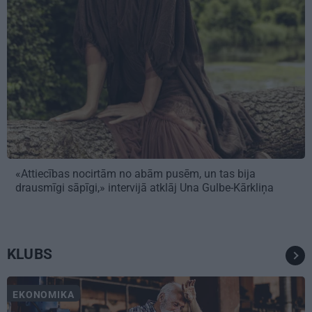
«Attiecības nocirtām no abām pusēm, un tas bija
drausmīgi sāpīgi,» intervijā atklāj Una Gulbe-Kārkliņa
KLUBS
EKONOMIKA