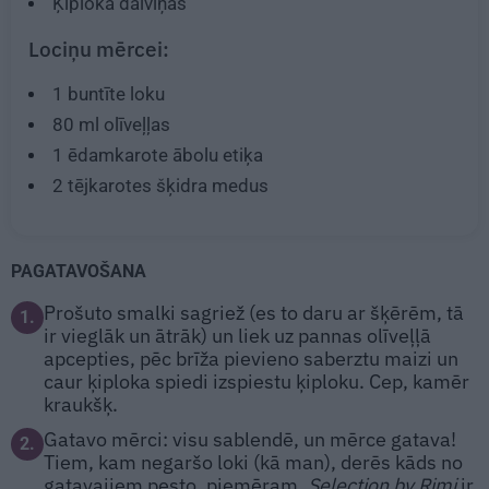
Ķiploka daiviņas
Lociņu mērcei:
1
buntīte loku
80 ml
olīveļļas
1 ēdamkarote
ābolu etiķa
2 tējkarotes
šķidra medus
PAGATAVOŠANA
Prošuto smalki sagriež (es to daru ar šķērēm, tā
1.
ir vieglāk un ātrāk) un liek uz pannas olīveļļā
apcepties, pēc brīža pievieno saberztu maizi un
caur ķiploka spiedi izspiestu ķiploku. Cep, kamēr
kraukšķ.
Gatavo mērci: visu sablendē, un mērce gatava!
2.
Tiem, kam negaršo loki (kā man), derēs kāds no
gatavajiem pesto, piemēram,
Selection by Rimi
ir