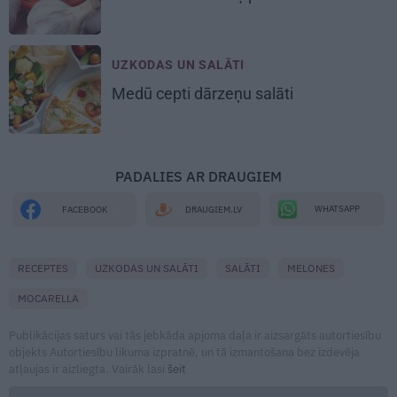
UZKODAS UN SALĀTI
Medū cepti dārzeņu salāti
PADALIES AR DRAUGIEM
WHATSAPP
FACEBOOK
DRAUGIEM.LV
RECEPTES
UZKODAS UN SALĀTI
SALĀTI
MELONES
MOCARELLA
Publikācijas saturs vai tās jebkāda apjoma daļa ir aizsargāts autortiesību
objekts Autortiesību likuma izpratnē, un tā izmantošana bez izdevēja
atļaujas ir aizliegta. Vairāk lasi
šeit