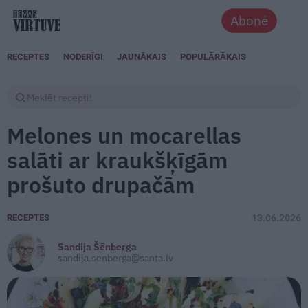
Abonē
RECEPTES
NODERĪGI
JAUNĀKAIS
POPULĀRĀKAIS
Melones un mocarellas
salāti ar kraukšķīgām
prošuto drupačām
RECEPTES
13.06.2026
Sandija Šēnberga
sandija.senberga@santa.lv