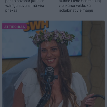
par ko šovasar jutusies
aktrise Liene Sebre atklāj
vainīga sava slimā vīra
vienkāršu veidu, kā
priekšā
iedarbināt vielmaiņu
ATTIECĪBAS