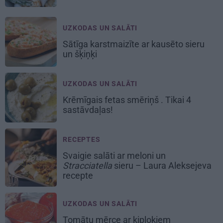
UZKODAS UN SALĀTI
Sātīga karstmaizīte ar
kausēto sieru
un šķiņķi
UZKODAS UN SALĀTI
Krēmīgais
fetas smēriņš
. Tikai 4
sastāvdaļas!
RECEPTES
Svaigie salāti ar meloni un
Stracciatella
sieru – Laura Aleksejeva
recepte
UZKODAS UN SALĀTI
Tomātu mērce
ar ķiplokiem