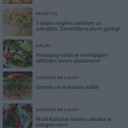
RECEPTES
5 idejas viegliem salātiem un
uzkodām. Sieviešdiena jāsvin garšīgi!
SALĀTI
Pavasarīgi salāti
ar veselīgajām
sēkliņām tavam slaidumam!
UZKODAS UN SALĀTI
Garneļu un makaronu salāti
UZKODAS UN SALĀTI
Mutē kūstošas
lavaša uzkodas
ar
suluguni sieru