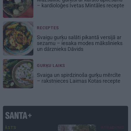
– kardioloģes Ivetas Mintāles recepte
RECEPTES
Svaigu gurķu salāti pikantā versijā ar
sezamu – iesaka modes mākslinieks
un dārznieks Dāvids
GURĶU LAIKS
Svaiga un spirdzinoša gurķu mērcīte
– rakstnieces Laimas Kotas recepte
ATRADUMS