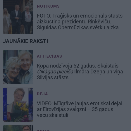
NOTIKUMS
FOTO: Traģisks un emocionāls stāsts
aizkustina prezidentu Rinkēviču.
Siguldas Opermūzikas svētku aizkadri
JAUNĀKIE RAKSTI
ATTIECĪBAS
Kopā nodzīvoja 52 gadus. Skaistais
Čikāgas piecīša
Ilmāra Dzeņa un viņa
Silvijas stāsts
DEJA
VIDEO: Mīlgrāve ļaujas erotiskai dejai
ar Eirovīzijas zvaigzni – 35 gadus
vecu skaistuli