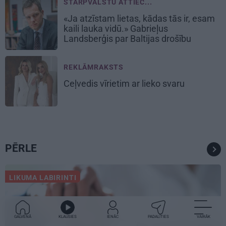
STARPVALSTU ATTIEC...
«Ja atzīstam lietas, kādas tās ir, esam
kaili lauka vidū.» Gabrieļus
Landsberģis par Baltijas drošību
REKLĀMRAKSTS
Ceļvedis vīrietim ar lieko svaru
PĒRLE
LIKUMA LABIRINTI
GALVENĀ
KLAUSIES
IENĀC
PADALĪTIES
VAIRĀK