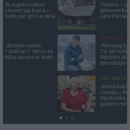
Virziens – jūra: Lauderu
ģimenes bezbēdīgi laiskā miera
la
osta Pūrciemā
INTERVIJA
«Nevajag kalnos tēlot varoņus!
ā
Tie ātri noliks pie vietas.»
i
Alpīnists Atis Plakans, kurš
pieredzējis biedra bojāeju
TAVS ĀRSTS
«Manā kabinetā bijusi teju visa
Liepāja.» Ārste Ingrīda
Gardovska par vairāk nekā 50
gadiem medicīnā