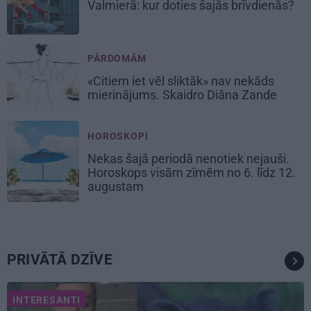
Valmierā: kur doties šajās brīvdienās?
PĀRDOMĀM
«Citiem iet vēl sliktāk» nav nekāds
mierinājums. Skaidro Diāna Zande
HOROSKOPI
Nekas šajā periodā nenotiek nejauši.
Horoskops visām zīmēm no 6. līdz 12.
augustam
PRIVĀTĀ DZĪVE
INTERESANTI