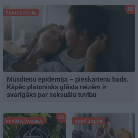
PSIHOLOĢIJA
Mūsdienu epidēmija – pieskārienu bads.
Kāpēc platonisks glāsts reizēm ir
svarīgāks par seksuālu tuvību
ATPŪTA VASARĀ
KOPĀ ZAĻĀK