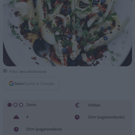
Foto: Ieva Andersone
Seko
Santa.lv Google
Zema
Vidējas
4
20m (sagatavošanās)
20m (pagatavošana)