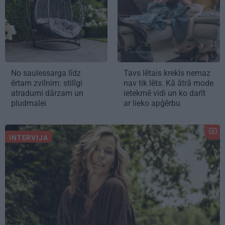
No saulessarga līdz
Tavs lētais krekls nemaz
ērtam zvilnim: stilīgi
nav tik lēts. Kā ātrā mode
atradumi dārzam un
ietekmē vidi un ko darīt
pludmalei
ar lieko apģērbu
INTERVIJA