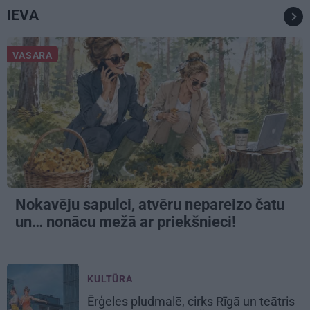
IEVA
VASARA
Nokavēju sapulci, atvēru nepareizo čatu
un… nonācu mežā ar priekšnieci!
KULTŪRA
Ērģeles pludmalē, cirks Rīgā un teātris