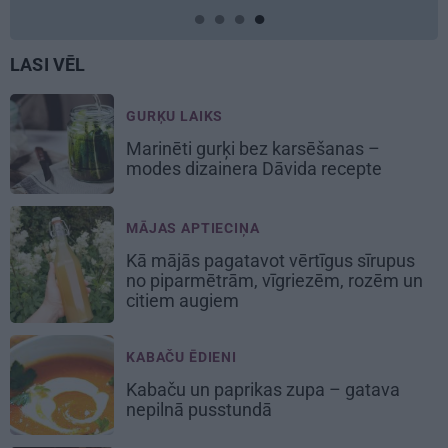
LASI VĒL
GURĶU LAIKS
Marinēti gurķi bez karsēšanas –
modes dizainera Dāvida recepte
MĀJAS APTIECIŅA
Kā mājās pagatavot vērtīgus sīrupus
no piparmētrām, vīgriezēm, rozēm un
citiem augiem
KABAČU ĒDIENI
Kabaču un paprikas zupa
– gatava
nepilnā pusstundā