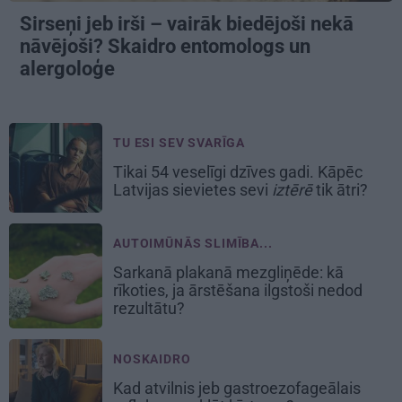
Sirseņi jeb irši – vairāk biedējoši nekā
nāvējoši? Skaidro entomologs un
alergoloģe
TU ESI SEV SVARĪGA
Tikai 54 veselīgi dzīves gadi. Kāpēc
Latvijas sievietes sevi
iztērē
tik ātri?
AUTOIMŪNĀS SLIMĪBA...
Sarkanā plakanā mezgliņēde: kā
rīkoties, ja ārstēšana ilgstoši nedod
rezultātu?
NOSKAIDRO
Kad atvilnis jeb gastroezofageālais