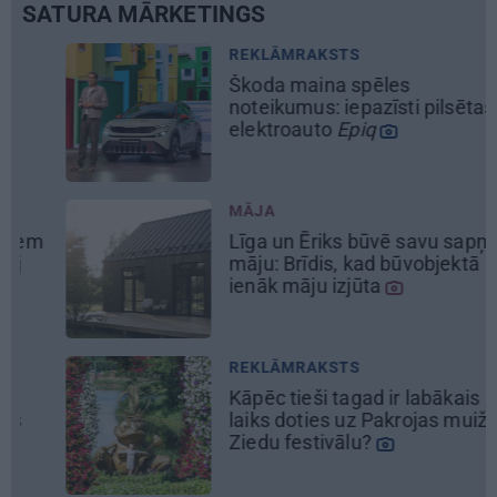
SATURA MĀRKETINGS
DEKO DISKUSIJAS
Cik maksā dizainers un 
 pilsētas
kāpēc?
REKLĀMRAKSTS
avu sapņu
Pieaugušo dzimšanas d
objektā
Rīgā, idejas atmiņā pal
svinībām
REKLĀMRAKSTS
labākais
No kā ir atkarīgas elekt
ojas muižas
uzlādes izmaksas? Skaid
eksperti