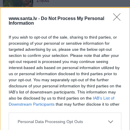
ZIŅAS
Millers atklāj, kā Taivānā ar dēlu
pārdzīvojuši zemestrīci
www.santa.lv -
Do Not Process My Personal
Information
UZ SKOLU
If you wish to opt-out of the sale, sharing to third parties, or
Vesels un emocionāli gatavs skolai:
processing of your personal or sensitive information for
par ko vecākiem jāparūpējas pirms
targeted advertising by us, please use the below opt-out
mācību gada sākuma
section to confirm your selection. Please note that after your
opt-out request is processed you may continue seeing
IEVAS RECEPTES
interest-based ads based on personal information utilized by
us or personal information disclosed to third parties prior to
your opt-out. You may separately opt-out of the further
PIEDEVAS
disclosure of your personal information by third parties on the
Pikantais
plūmju čatnijs
un vēl ducis
IAB’s list of downstream participants. This information may
ideju, ko pagatavot no plūmēm
also be disclosed by us to third parties on the
IAB’s List of
Downstream Participants
that may further disclose it to other
third parties.
DESERTI
Personal Data Processing Opt Outs
Dundagas
krēms ar ogu ķīseli
–