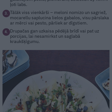
ļoti labs.
Tālāk viss vienkārši – meloni nomizo un sagriež,
3.
mocarellu saplucina lielos gabalos, visu pārslaka
ar mērci vai pesto, pārliek ar dīgstiem.
Drupačas gan uzkaisa pēdējā brīdī vai pat uz
4.
porcijas, lai nesamirkst un saglabā
kraukšķīgumu.