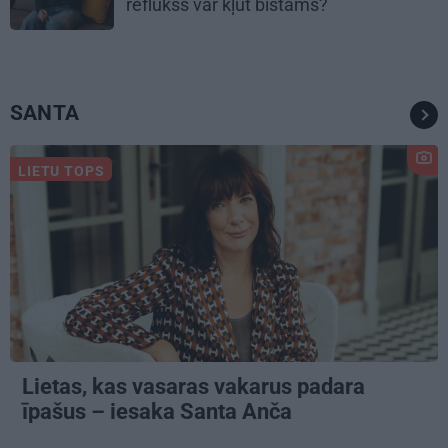
reflukss var kļūt bīstams?
SANTA
LIETU TOPS
Lietas, kas vasaras vakarus padara
īpašus – iesaka Santa Anča