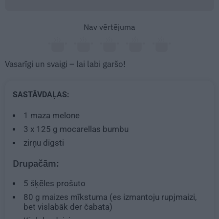
Nav vērtējuma
Vasarīgi un svaigi – lai labi garšo!
SASTĀVDAĻAS:
1
maza melone
3
x
125 g
mocarellas bumbu
zirņu dīgsti
Drupačām:
5
šķēles prošuto
80 g
maizes mīkstuma (es izmantoju rupjmaizi,
bet vislabāk der čabata)