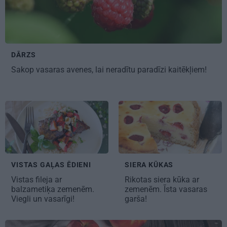
DĀRZS
Sakop vasaras avenes,
lai neradītu paradīzi kaitēkļiem!
VISTAS GAĻAS ĒDIENI
SIERA KŪKAS
Vistas fileja
ar
Rikotas
siera kūka
ar
balzametiķa zemenēm.
zemenēm. Īsta vasaras
Viegli un vasarīgi!
garša!