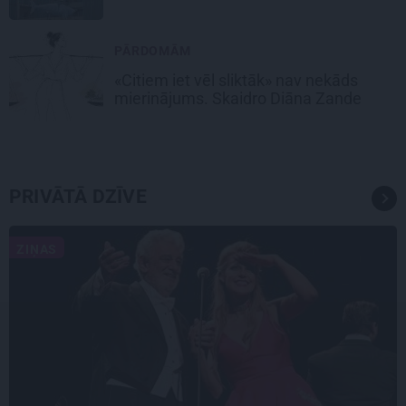
PĀRDOMĀM
«Citiem iet vēl sliktāk» nav nekāds
mierinājums. Skaidro Diāna Zande
PRIVĀTĀ DZĪVE
ZIŅAS