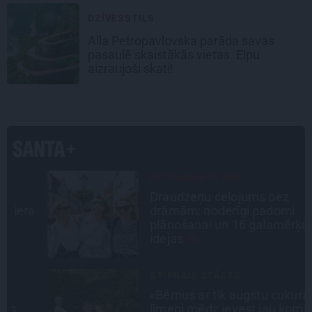
DZĪVESSTILS
Alla Petropavlovska parāda savas
pasaulē skaistākās vietas. Elpu
aizraujoši skati!
CEĻOJUMA PLĀNS
Draudzeņu ceļojums bez
a
drāmām: noderīgi padomi
plānošanai un 16 galamērķu
idejas
STIPRAIS STĀSTS
«Bērnus ar tik augstu cukura
līmeni mēdz ievest jau komā.»