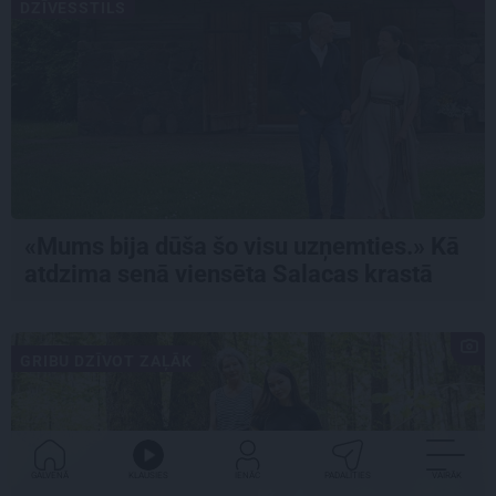
DZĪVESSTILS
«Mums bija dūša šo visu uzņemties.» Kā
atdzima senā viensēta Salacas krastā
GRIBU DZĪVOT ZAĻĀK
GALVENĀ
KLAUSIES
IENĀC
PADALĪTIES
VAIRĀK