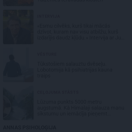
INTERVIJA
«Esmu cilvēks, kurš tikai mācās
dzīvot, kuram nav visu atbilžu, kurš
izdarījis daudz kļūdu.» Intervija ar Juri
Rubeni
VĒSTURE
Tūkstošiem salauztu dvēseļu.
Lobotomija kā psihiatrijas kauna
traips
CEĻOJUMA STĀSTS
Lūzuma punkts 5000 metru
augstumā. Kā Himalaji salauza manu
sīkstumu un iemācīja pieņemt
palīdzību
ANNAS PSIHOLOĢIJA