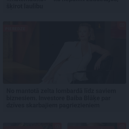
šķirot laulību
PIEREDZE
No mantotā zelta lombardā līdz saviem
biznesiem. Investore Baiba Blāķe par
dzīves skarbajiem pagriezieniem