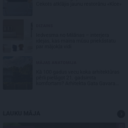
Cekots atklājis jaunu restorānu «Kíce»
DIZAINS
Iedvesma no Milānas – interjera
idejas, kas maina mūsu priekšstatu
par mājokļa vidi
MĀJAS ANATOMIJA
Kā 100 gadus vecu koka arhitektūras
pērli pielāgot 21. gadsimta
komfortam? Arhitekta Gata Gavara
pieredze
LAUKU MĀJA