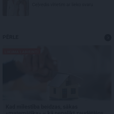
Ceļvedis vīrietim ar lieko svaru
PĒRLE
LIKUMA LABIRINTI
Kad mīlestība beidzas, sākas
«matemātika» – kā nepalikt zaudētājos,