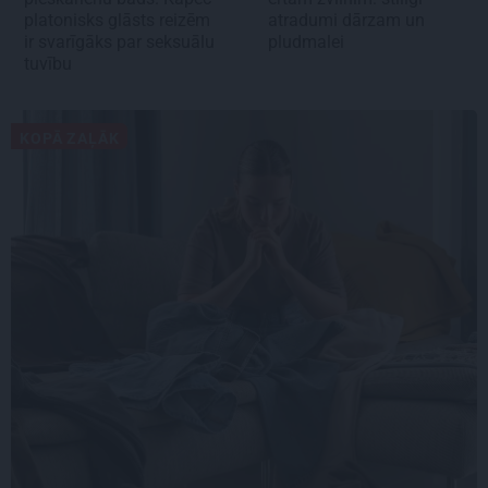
platonisks glāsts reizēm
atradumi dārzam un
ir svarīgāks par seksuālu
pludmalei
tuvību
KOPĀ ZAĻĀK