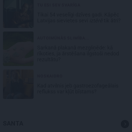
TU ESI SEV SVARĪGA
Tikai 54 veselīgi dzīves gadi. Kāpēc
Latvijas sievietes sevi
iztērē
tik ātri?
AUTOIMŪNĀS SLIMĪBA...
Sarkanā plakanā mezgliņēde: kā
rīkoties, ja ārstēšana ilgstoši nedod
rezultātu?
NOSKAIDRO
Kad atvilnis jeb gastroezofageālais
reflukss var kļūt bīstams?
SANTA