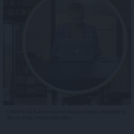
CIEMOS: Kā Rukšāne saimnieko savā lauku rezidencē ar
dīķi un stilīgo mājas bibliotēku