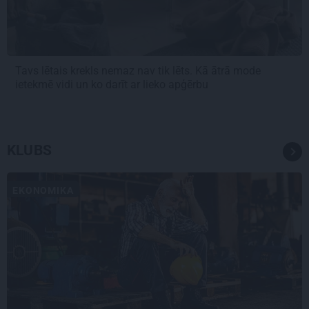
Tavs lētais krekls nemaz nav tik lēts. Kā ātrā mode
ietekmē vidi un ko darīt ar lieko apģērbu
KLUBS
EKONOMIKA