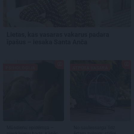
Lietas, kas vasaras vakarus padara
īpašus – iesaka Santa Anča
PSIHOLOĢIJA
ATPŪTA VASARĀ
Mūsdienu epidēmija –
No saulessarga līdz
pieskārienu bads. Kāpēc
ērtam zvilnim: stilīgi