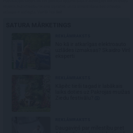
Publikācijas saturs vai tās jebkāda apjoma daļa ir aizsargāts autortiesību
objekts Autortiesību likuma izpratnē, un tā izmantošana bez izdevēja
atļaujas ir aizliegta. Vairāk lasi
šeit
SATURA MĀRKETINGS
REKLĀMRAKSTS
No kā ir atkarīgas elektroauto
uzlādes izmaksas? Skaidro Viršu
eksperti
REKLĀMRAKSTS
Kāpēc tieši tagad ir labākais
laiks doties uz Pakrojas muižas
Ziedu festivālu?
REKLĀMRAKSTS
Daugaviņš par mīlestību pret