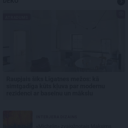
DEKO
ATRADUMS
Raupjais šiks Līgatnes mežos: kā
simtgadīga kūts kļuva par modernu
rezidenci ar baseinu un mākslu
INTERJERA DIZAINS
«Michelin» zvaigžņotais Maksims