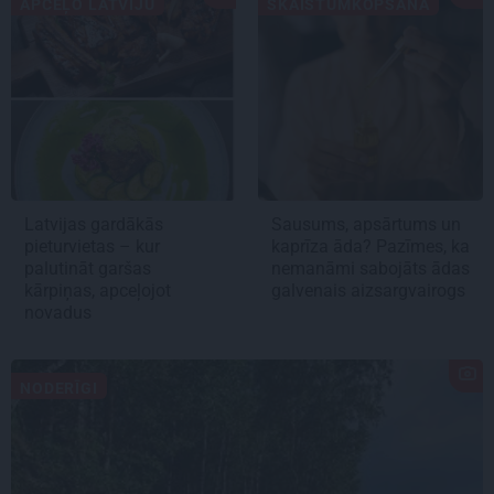
APCEĻO LATVIJU
SKAISTUMKOPŠANA
Latvijas gardākās
Sausums, apsārtums un
pieturvietas – kur
kaprīza āda? Pazīmes, ka
palutināt garšas
nemanāmi sabojāts ādas
kārpiņas, apceļojot
galvenais aizsargvairogs
novadus
NODERĪGI