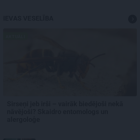
IEVAS VESELĪBA
AKTUĀLI
Sirseņi jeb irši – vairāk biedējoši nekā
nāvējoši? Skaidro entomologs un
alergoloģe