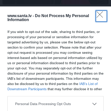
FOTO: Šīs skaistules priekšā noliecās pat
www.santa.lv -
Do Not Process My Personal
operzvaigznes Kristīne Opolais un
Information
Plasido Domingo
If you wish to opt-out of the sale, sharing to third parties, or
processing of your personal or sensitive information for
targeted advertising by us, please use the below opt-out
PERSONĪBAS
section to confirm your selection. Please note that after your
opt-out request is processed you may continue seeing
interest-based ads based on personal information utilized by
us or personal information disclosed to third parties prior to
your opt-out. You may separately opt-out of the further
disclosure of your personal information by third parties on the
IAB’s list of downstream participants. This information may
also be disclosed by us to third parties on the
IAB’s List of
Downstream Participants
that may further disclose it to other
third parties.
FOTO: Maksims Busels aizkustinoši
pateicas viņa dzīvē īpašam vīrietim
Personal Data Processing Opt Outs