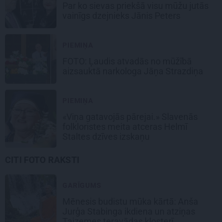
Par ko sievas priekšā visu mūžu jutās
vainīgs dzejnieks Jānis Peters
PIEMIŅA
FOTO: Ļaudis atvadās no mūžībā
aizsauktā narkologa Jāņa Strazdiņa
PIEMIŅA
«Viņa gatavojās pārejai.» Slavenās
folkloristes meita atceras Helmī
Staltes dzīves izskaņu
CITI FOTO RAKSTI
GARĪGUMS
Mēnesis budistu mūka kārtā: Anša
Jurģa Stabinga ikdiena un atziņas
Taizemes teravādas klosterī