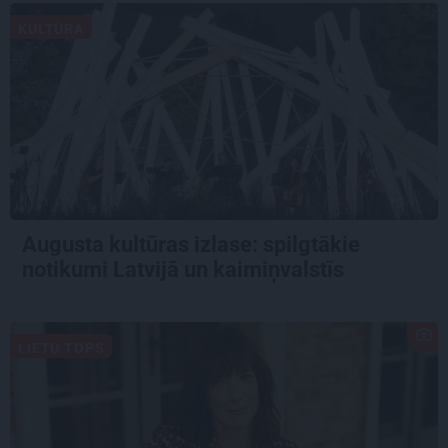
KULTŪRA
Augusta kultūras izlase: spilgtākie
notikumi Latvijā un kaimiņvalstīs
LIETU TOPS