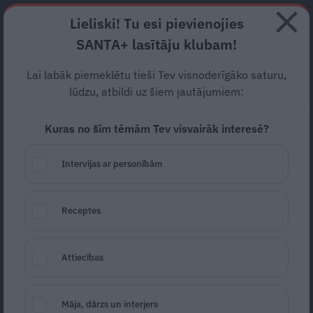
Abonē
Lieliski! Tu esi pievienojies
SANTA+ lasītāju klubam!
RECEPTES
NODERĪGI
JAUNĀKAIS
POPULĀRĀKAIS
Lai labāk piemeklētu tieši Tev visnoderīgāko saturu,
Ziedu horoskops
februārī
lūdzu, atbildi uz šiem jautājumiem:
dzimušajiem
. Kādi ir
Kuras no šīm tēmām Tev visvairāk interesē?
februāra gaviļnieki?
Intervijas ar personībām
EZOTERIKA
02.02.2025
Receptes
Liena Britāne
liena.britane@santa.lv
Attiecības
Māja, dārzs un interjers