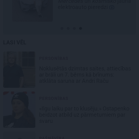
Mercedes
un
kosmisko
jaunā
elektroauto pieredzi
LASI VĒL
PERSONĪBAS
Noklusētās dzimtas saites, attiecības
ar brāli un 7. bērns kā brīnums:
atklāta saruna ar Andri Raču
PERSONĪBAS
«Ilgu laiku par to klusēju.» Ostapenko
beidzot atbild uz pārmetumiem par
svaru
PAŠNĀVĪBA