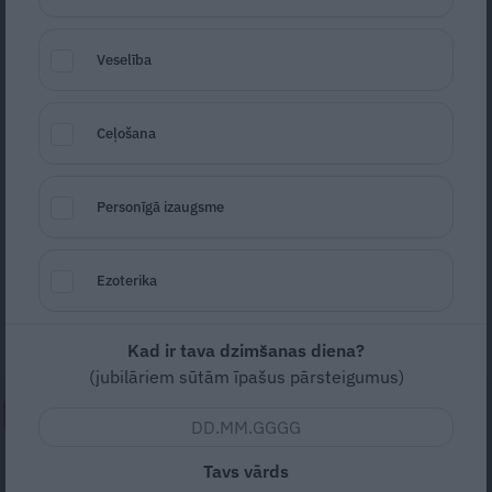
Veselība
Ceļošana
Foto: Rob Jansen / Shutterstock
Personīgā izaugsme
Seko
Santa.lv Google
Cilvēku raksturi tiek salīdzināti ne tikai ar
Ezoterika
debesu spīdekļiem, bet arī ar kokiem un
ziediem.
Kad ir tava dzimšanas diena?
(jubilāriem sūtām īpašus pārsteigumus)
NEPALAID GARĀM!
«Todien viņš devās apciemot
Tavs vārds