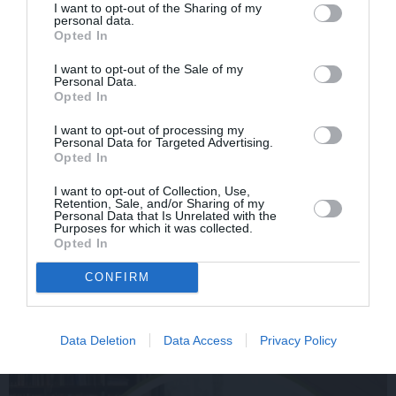
I want to opt-out of the Sharing of my
personal data.
Opted In
LAIKAPSTĀKĻI
ĢIMENE
I want to opt-out of the Sale of my
Personal Data.
Opted In
I want to opt-out of processing my
Personal Data for Targeted Advertising.
Opted In
I want to opt-out of Collection, Use,
Retention, Sale, and/or Sharing of my
Personal Data that Is Unrelated with the
Par ko latviešus šodien
FOTO: «Ja es šodien
Purposes for which it was collected.
apskauž spāņi, itāļi un
varētu satikt šo mazo
Opted In
vācieši? Viņi arī tagad
zēnu…» Dons pirms
gribētu būt Latvijā
koncerta dalījies ļoti
CONFIRM
personiskā stāstā
Data Deletion
Data Access
Privacy Policy
SLAVENĪBAS