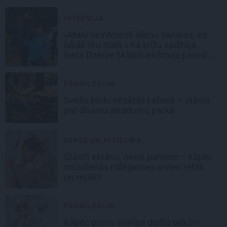
INTERVIJA
«Mani neinteresē dāmu sarunas, es
labāk tīru stalli.» Kā krīžu vadītāja
Iveta Dzērve Mālpilī iekārtoja paradīzi
zirgiem
PSIHOLOĢIJA
Svešu bēdu nēsātāji kabatā – stāsts
par dīvainu atradumu parkā
SEKSS UN ATTIECĪBA...
Glāstīt ekrānu, nevis partneri – kāpēc
mūsdienās mīlējamies arvien retāk
un retāk?
PSIHOLOĢIJA
Kāpēc pirms svarīga darba pēkšņi