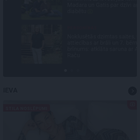
Madara un Gatis par dzīvi ar dēla
diabētu
PERSONĪBAS
Noklusētās dzimtas saites,
attiecības ar brāli un 7. bērns kā
brīnums: atklāta saruna ar Andri
Raču
IEVA
STILA NOSLĒPUMI