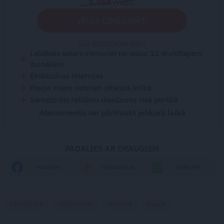
5.95€ /mēn.
VĒLOS IZMĒĢINĀT!
Citi abonēšanas plāni
Labākais saturs vienuviet no mūsu 12 drukātajiem
žurnāliem
Ekskluzīvas intervijas
Pieeja visam saturam jebkurā ierīcē
Samazināts reklāmu daudzums visā portālā
Abonementu var pārtraukt jebkurā laikā
PADALIES AR DRAUGIEM
FACEBOOK
DRAUGIEM.LV
WHATSAPP
EZOTERIKA
HOROSKOPI
FUKSIJA
KALLA