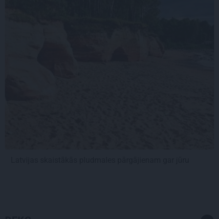
Latvijas skaistākās pludmales pārgājienam gar jūru