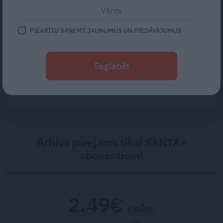
mammu…» Draugi stāsta, kāds
bija Priekulē policista
nogalinātais modes mākslinieks
PIEKRĪTU SAŅEMT JAUNUMUS UN PIEDĀVĀJUMUS
FOTO: Klostera dzīves noslēpumi
– ielūkojamies Viļānu Svētā
Saglabāt
Alberta Lielā klostera tēvu
ikdienā
Arhīvs pieejams tikai SANTA+
abonentiem!
2.49€
/mēn.