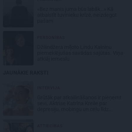
«Bez manis jums būs labāk…» Kā
atbalstīt tuvinieku krīzē, neizdegot
pašam
PERSONĪBAS
Džilindžera mīļoto Lindu Kalniņu
piemeklējušas savādas sajūtas. Viņa
atklāj iemeslu
JAUNĀKIE RAKSTI
INTERVIJA
Grūtāk par atkailināšanos ir pieņemt
sevi. Aktrise Katrīna Kreile par
depresiju, mobingu un ceļu līdz
lielajām lomām
ATTIECĪBAS