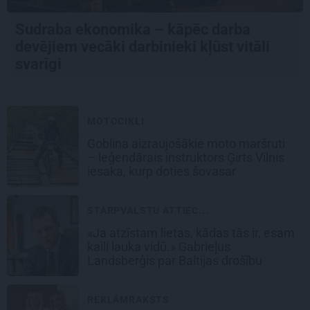
Sudraba ekonomika – kāpēc darba
devējiem vecāki darbinieki kļūst vitāli
svarīgi
MOTOCIKLI
Goblina aizraujošākie moto maršruti
– leģendārais instruktors Ģirts Vilnis
iesaka, kurp doties šovasar
STARPVALSTU ATTIEC...
«Ja atzīstam lietas, kādas tās ir, esam
kaili lauka vidū.» Gabrieļus
Landsberģis par Baltijas drošību
REKLĀMRAKSTS