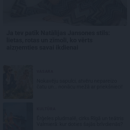
Ja tev patīk Natālijas Jansones stils:
lietas, rotas un zīmoli, ko vērts
aizņemties savai ikdienai
VASARA
Nokavēju sapulci, atvēru nepareizo
čatu un… nonācu mežā ar priekšnieci!
KULTŪRA
Ērģeles pludmalē, cirks Rīgā un teātris
Valmierā: kur doties šajās brīvdienās?