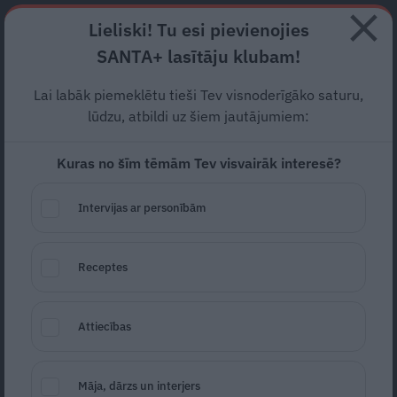
Abonē
Lieliski! Tu esi pievienojies
SANTA+ lasītāju klubam!
RECEPTES
NODERĪGI
JAUNĀKAIS
POPULĀRĀKAIS
Lai labāk piemeklētu tieši Tev visnoderīgāko saturu,
Kā
noslēgt rēķinus ar
lūdzu, atbildi uz šiem jautājumiem:
pagātni
un piedot?
Kuras no šīm tēmām Tev visvairāk interesē?
ATTIECĪBAS
31.07.2019
Intervijas ar personībām
Ieva Jātniece
žurnāliste
ieva.jatniece@santa.lv
Receptes
Attiecības
Māja, dārzs un interjers