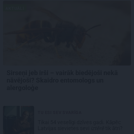
AKTUĀLI
Sirseņi jeb irši – vairāk biedējoši nekā
nāvējoši? Skaidro entomologs un
alergoloģe
TU ESI SEV SVARĪGA
Tikai 54 veselīgi dzīves gadi. Kāpēc
Latvijas sievietes sevi
iztērē
tik ātri?