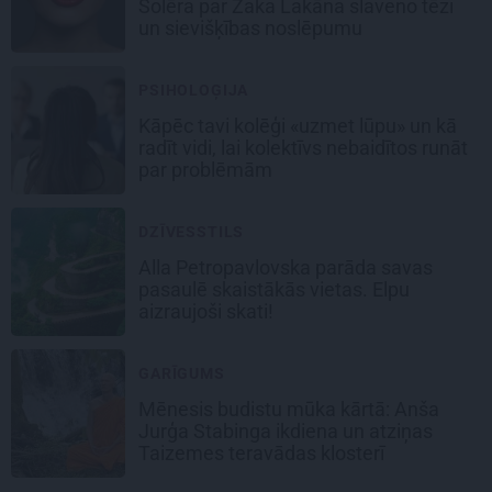
Solēra par Žaka Lakāna slaveno tēzi
un sievišķības noslēpumu
PSIHOLOĢIJA
Kāpēc tavi kolēģi «uzmet lūpu» un kā
radīt vidi, lai kolektīvs nebaidītos runāt
par problēmām
DZĪVESSTILS
Alla Petropavlovska parāda savas
pasaulē skaistākās vietas. Elpu
aizraujoši skati!
GARĪGUMS
Mēnesis budistu mūka kārtā: Anša
Jurģa Stabinga ikdiena un atziņas
Taizemes teravādas klosterī