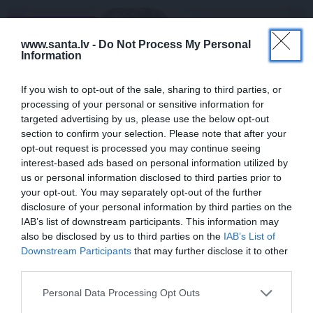
ŠLĀGERMŪZIKA
www.santa.lv -
Do Not Process My Personal
Information
If you wish to opt-out of the sale, sharing to third parties, or
processing of your personal or sensitive information for
targeted advertising by us, please use the below opt-out
section to confirm your selection. Please note that after your
opt-out request is processed you may continue seeing
interest-based ads based on personal information utilized by
Edvards Strazdiņš atklāti pasaka, ko
us or personal information disclosed to third parties prior to
domā par Bumbieri. Neparasta saruna ar
your opt-out. You may separately opt-out of the further
disclosure of your personal information by third parties on the
šlāgermūzikas princi
IAB’s list of downstream participants. This information may
also be disclosed by us to third parties on the
IAB’s List of
Downstream Participants
that may further disclose it to other
third parties.
DZIMŠANAS DIENA
ATTIECĪBAS
Personal Data Processing Opt Outs