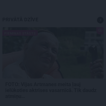
PRIVĀTĀ DZĪVE
PIEMIŅAS STĀSTS
FOTO:
Vijas Artmanes meita
ļauj
ielūkoties aktrises vasarnīcā. Tik daudz
atmiņu…