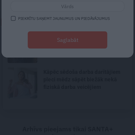
PIEKRĪTU SAŅEMT JAUNUMUS UN PIEDĀVĀJUMUS
NEPALAID GARĀM!
Traģēdija Priekulē: kā bezjēdzīgā
Saglabāt
kautiņā varēja iet bojā cilvēks,
kurš nekad nekonfliktēja?
Kāpēc sēdoša darba darītājiem
pleci mēdz sāpēt biežāk nekā
fiziskā darba veicējiem
Arhīvs pieejams tikai SANTA+