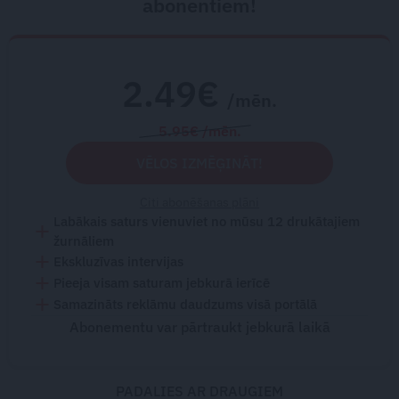
abonentiem!
2.49€
/mēn.
5.95€ /mēn.
VĒLOS IZMĒĢINĀT!
Citi abonēšanas plāni
Labākais saturs vienuviet no mūsu 12 drukātajiem
žurnāliem
Ekskluzīvas intervijas
Pieeja visam saturam jebkurā ierīcē
Samazināts reklāmu daudzums visā portālā
Abonementu var pārtraukt jebkurā laikā
PADALIES AR DRAUGIEM