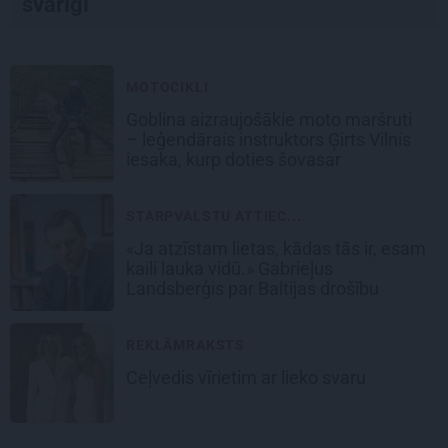
svarīgi
MOTOCIKLI
Goblina aizraujošākie moto maršruti
– leģendārais instruktors Ģirts Vilnis
iesaka, kurp doties šovasar
STARPVALSTU ATTIEC...
«Ja atzīstam lietas, kādas tās ir, esam
kaili lauka vidū.» Gabrieļus
Landsberģis par Baltijas drošību
REKLĀMRAKSTS
Ceļvedis vīrietim ar lieko svaru