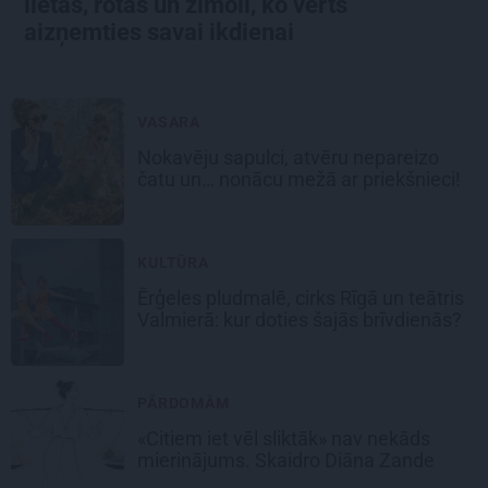
lietas, rotas un zīmoli, ko vērts
aizņemties savai ikdienai
VASARA
Nokavēju sapulci, atvēru nepareizo
čatu un… nonācu mežā ar priekšnieci!
KULTŪRA
Ērģeles pludmalē, cirks Rīgā un teātris
Valmierā: kur doties šajās brīvdienās?
PĀRDOMĀM
«Citiem iet vēl sliktāk» nav nekāds
mierinājums. Skaidro Diāna Zande