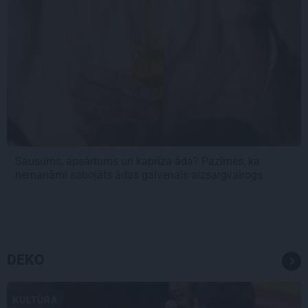
Sausums, apsārtums un kaprīza āda? Pazīmes, ka
nemanāmi sabojāts ādas galvenais aizsargvairogs
DEKO
KULTŪRA