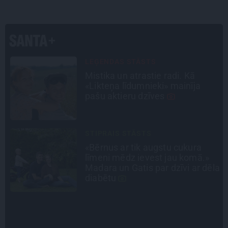
INTERVIJA
«Nevajag kalnos tēlot varoņus!
Tie ātri noliks pie vietas.»
Alpīnists Atis Plakans, kurš
pieredzējis biedra bojāeju
INTERVIJA
Tumši samtaina balss un
tērauda mugurkauls. Raimonda
la
Paula jaunā mūza – Gerda
Timrota
INTERVIJA
Grūtāk par atkailināšanos ir