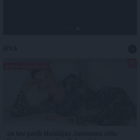
pieņemt sevi. Aktrise Katrīna
Kreile par depresiju, mobingu un
ceļu līdz lielajām lomām
IEVA
STILA NOSLĒPUMI
Ja tev patīk Natālijas Jansones stils: