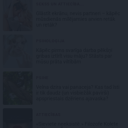
SEKSS UN ATTIECĪBA...
Glāstīt ekrānu, nevis partneri – kāpēc
mūsdienās mīlējamies arvien retāk
un retāk?
PSIHOLOĢIJA
Kāpēc pirms svarīga darba pēkšņi
gribas iztīrīt visu māju? Stāsts par
mūsu prāta viltībām
PSIHE
Velna dzira vai panaceja? Kas tad īsti
ir tik daudz (un visbiežāk pavirši)
apspriestais dzēriens ajavaska?
ATTIECĪBAS
«Sieviete neeksistē.» Filozofe Kolete