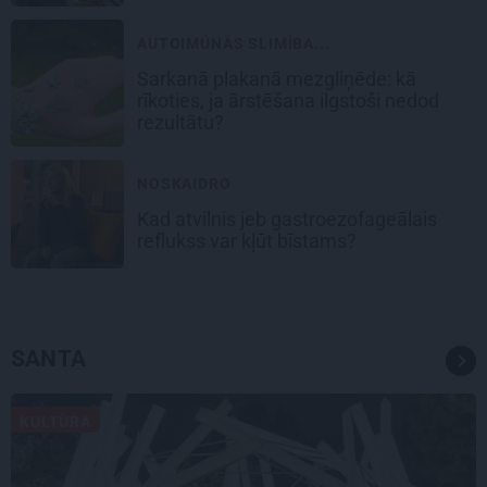
AUTOIMŪNĀS SLIMĪBA...
Sarkanā plakanā mezgliņēde: kā
rīkoties, ja ārstēšana ilgstoši nedod
rezultātu?
NOSKAIDRO
Kad atvilnis jeb gastroezofageālais
reflukss var kļūt bīstams?
SANTA
KULTŪRA