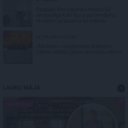
Raupjais šiks Līgatnes mežos: kā
simtgadīga kūts kļuva par modernu
rezidenci ar baseinu un mākslu
INTERJERA DIZAINS
«Michelin» zvaigžņotais Maksims
Cekots atklājis jaunu restorānu «Kíce»
LAUKU MĀJA
SLAVENĪBAS