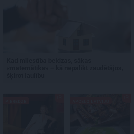
Kad mīlestība beidzas, sākas
«matemātika» – kā nepalikt zaudētājos,
šķirot laulību
PIEREDZE
APCEĻO LATVIJU