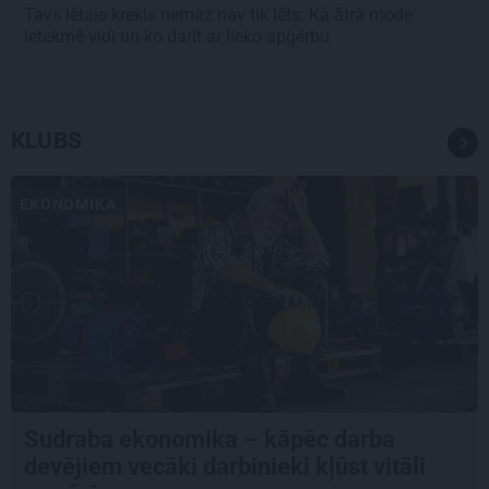
Tavs lētais krekls nemaz nav tik lēts. Kā ātrā mode
ietekmē vidi un ko darīt ar lieko apģērbu
KLUBS
EKONOMIKA
Sudraba ekonomika – kāpēc darba
devējiem vecāki darbinieki kļūst vitāli