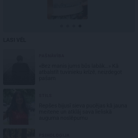
LASI VĒL
PAŠNĀVĪBA
«Bez manis jums būs labāk…» Kā
atbalstīt tuvinieku krīzē, neizdegot
pašam
STILS
Repšes bijusī sieva pucējas kā jauna
meitene un atklāj sava lieliskā
auguma noslēpumu
PSIHOLOĢIJA