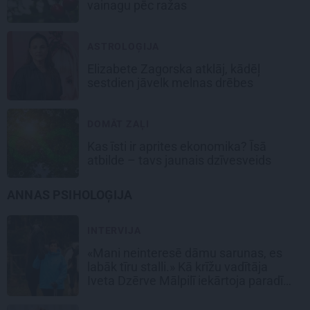
vainagu pēc ražas
ASTROLOĢIJA
Elizabete Zagorska atklāj, kādēļ
sestdien jāvelk melnas drēbes
DOMĀT ZAĻI
Kas īsti ir aprites ekonomika? Īsā
atbilde – tavs jaunais dzīvesveids
ANNAS PSIHOLOĢIJA
INTERVIJA
«Mani neinteresē dāmu sarunas, es
labāk tīru stalli.» Kā krīžu vadītāja
Iveta Dzērve Mālpilī iekārtoja paradīzi
zirgiem