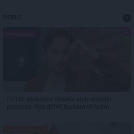
PĒRLE
PERSONĪBAS
FOTO: Maksims Busels aizkustinoši
pateicas viņa dzīvē īpašam vīrietim
LIKUMA LABIRINTI