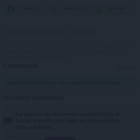
FACEBOOK
DRAUGIEM.LV
WHATSAPP
ATTIECĪBAS
PSIHOLOĢIJA
PIEDOŠANA
Publikācijas saturs vai tās jebkāda apjoma daļa ir aizsargāts autortiesību
objekts Autortiesību likuma izpratnē, un tā izmantošana bez izdevēja
atļaujas ir aizliegta. Vairāk lasi
šeit
0 KOMENTĀRI
JAUNĀKIE
Šobrīd komentāru nav. Tavs viedoklis būs pirmais!
PIEVIENOT KOMENTĀRU
Lai pievienotu komentāru autorizējies ar
Santa.lv profilu vai kādu no šiem sociālo
tīklu profiliem.