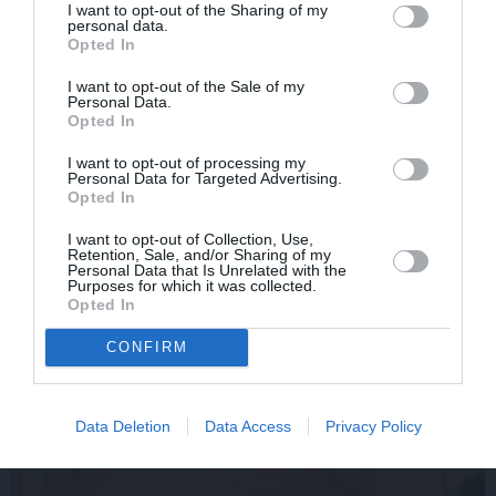
I want to opt-out of the Sharing of my
personal data.
Opted In
I want to opt-out of the Sale of my
Personal Data.
Opted In
«It kā pēkšņi es būtu
Par ko sievas priekšā
I want to opt-out of processing my
kļuvusi gaisīgāka,
visu mūžu jutās vainīgs
Personal Data for Targeted Advertising.
Opted In
jaunāka, vieglāka…»
dzejnieks Jānis Peters
Ērikas Eglijas-Grāveles
I want to opt-out of Collection, Use,
mazais sievišķīgais
Retention, Sale, and/or Sharing of my
noslēpums
Personal Data that Is Unrelated with the
Purposes for which it was collected.
Opted In
PIEMIŅA
CONFIRM
Data Deletion
Data Access
Privacy Policy