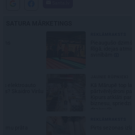
Santa.lv
SATURA MĀRKETINGS
REKLĀMRAKSTS
Pieaugušo dzimšanas diena
Rīgā, idejas atmiņā paliekošām
svinībām
JAUNIE RŪPNIEKI
Kā Mārupē top labākie
šu
pārtvērējdroni pasaulē. Agris
Ķipurs atklāti par militāro
biznesu, spriedzi un dzīves
draivu
REKLĀMRAKSTS
Pirts sezonas izlase