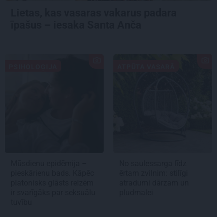
Lietas, kas vasaras vakarus padara
īpašus – iesaka Santa Anča
PSIHOLOĢIJA
ATPŪTA VASARĀ
Mūsdienu epidēmija –
No saulessarga līdz
pieskārienu bads. Kāpēc
ērtam zvilnim: stilīgi
platonisks glāsts reizēm
atradumi dārzam un
ir svarīgāks par seksuālu
pludmalei
tuvību