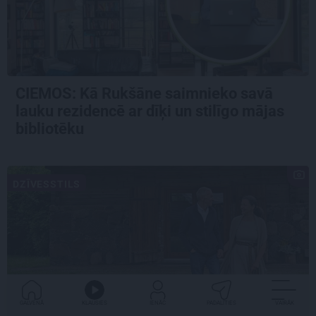
CIEMOS: Kā Rukšāne saimnieko savā
lauku rezidencē ar dīķi un stilīgo mājas
bibliotēku
DZĪVESSTILS
GALVENĀ
KLAUSIES
IENĀC
PADALĪTIES
VAIRĀK