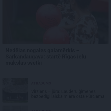
Nedēļas nogales galamērķis –
Sarkandaugava: startē Rīgas ielu
mākslas svētki
ATRADUMS
Virziens – jūra: Lauderu ģimenes
bezbēdīgi laiskā miera osta Pūrciemā
ATRADUMS