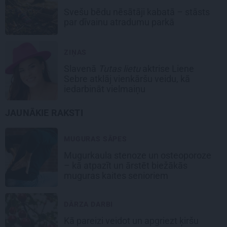
Svešu bēdu nēsātāji kabatā – stāsts
par dīvainu atradumu parkā
ZIŅAS
Slavenā
Tutas lietu
aktrise Liene
Sebre atklāj vienkāršu veidu, kā
iedarbināt vielmaiņu
JAUNĀKIE RAKSTI
MUGURAS SĀPES
Mugurkaula stenoze un osteoporoze
– kā atpazīt un ārstēt biežākās
muguras kaites senioriem
DĀRZA DARBI
Kā pareizi veidot un apgriezt ķiršu