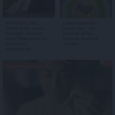
No mantotā zelta
Latvijas gardākās
lombardā līdz saviem
pieturvietas – kur
biznesiem. Investore
palutināt garšas
Baiba Blāķe par dzīves
kārpiņas, apceļojot
skarbajiem
novadus
pagriezieniem
SKAISTUMKOPŠANA