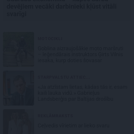
devējiem vecāki darbinieki kļūst vitāli
svarīgi
MOTOCIKLI
Goblina aizraujošākie moto maršruti
– leģendārais instruktors Ģirts Vilnis
iesaka, kurp doties šovasar
STARPVALSTU ATTIEC...
«Ja atzīstam lietas, kādas tās ir, esam
kaili lauka vidū.» Gabrieļus
Landsberģis par Baltijas drošību
REKLĀMRAKSTS
Ceļvedis vīrietim ar lieko svaru