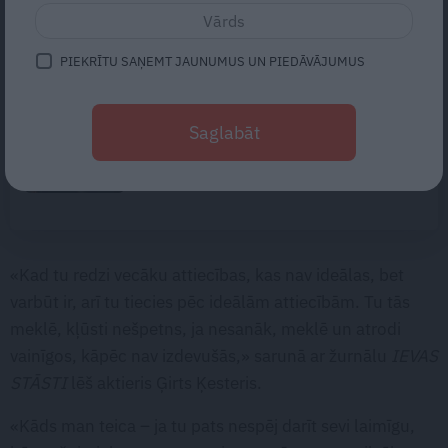
– kaut ko vairāk. Kā izbeigt
pārpratumus starp glāstiem un
kaisli
PIEKRĪTU SAŅEMT JAUNUMUS UN PIEDĀVĀJUMUS
Tikai 54 veselīgi dzīves gadi.
Kāpēc Latvijas sievietes sevi
Saglabāt
iztērē
tik ātri?
«Kad tu redzi vecāku attiecības, kas nav ideālas, bet
varbūt ir, arī tu tiecies pēc ideālām attiecībām. Tu tās
meklē, kļūsti nešpetns, ja nesanāk, meklē un atrodi
vainīgos, kāpēc nav izdevušās,» sarunā ar žurnālu
IEVAS
STĀSTI
lēš aktieris Ģirts Ķesteris.
«Kāds man teica – ja tu pats nespēj darīt sevi laimīgu,