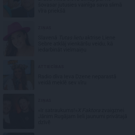
šovasar jutusies vainīga sava slimā
vīra priekšā
ZIŅAS
Slavenā
Tutas lietu
aktrise Liene
Sebre atklāj vienkāršu veidu, kā
iedarbināt vielmaiņu
ATTIECĪBAS
Radio dīva Ieva Dzene neparastā
veidā meklē sev vīru
ZIŅAS
«Ir satraukums!»
X Faktora
zvaigznei
Jānim Rugājam lieli jaunumi privātajā
dzīvē