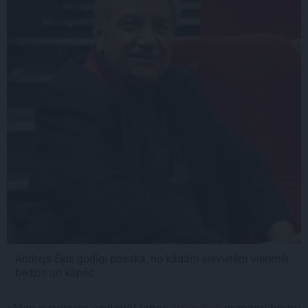
Andrejs Ēķis godīgi pasaka, no kādām sievietēm vienmēr
bēdzis un kāpēc
«Man ir izdevies saglabāt labas
attiecības
ar manu bērnu