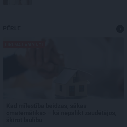
PĒRLE
LIKUMA LABIRINTI
Kad mīlestība beidzas, sākas
«matemātika» – kā nepalikt zaudētājos,
šķirot laulību