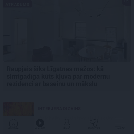
ATRADUMS
Raupjais šiks Līgatnes mežos: kā
simtgadīga kūts kļuva par modernu
rezidenci ar baseinu un mākslu
INTERJERA DIZAINS
«Michelin» zvaigžņotais Maksims
Cekots atklājis jaunu restorānu «Kíce»
GALVENĀ
KLAUSIES
IENĀC
PADALĪTIES
VAIRĀK