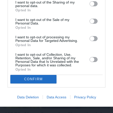
HOROSKOPI
I want to opt-out of the Sharing of my
personal data.
Nekas šajā periodā nenotiek nejauši.
Opted In
Horoskops visām zīmēm no 6. līdz 12.
augustam
I want to opt-out of the Sale of my
Personal Data.
Opted In
I want to opt-out of processing my
Personal Data for Targeted Advertising.
PRIVĀTĀ DZĪVE
Opted In
I want to opt-out of Collection, Use,
Retention, Sale, and/or Sharing of my
INTERESANTI
Personal Data that Is Unrelated with the
Purposes for which it was collected.
Opted In
CONFIRM
Data Deletion
Data Access
Privacy Policy