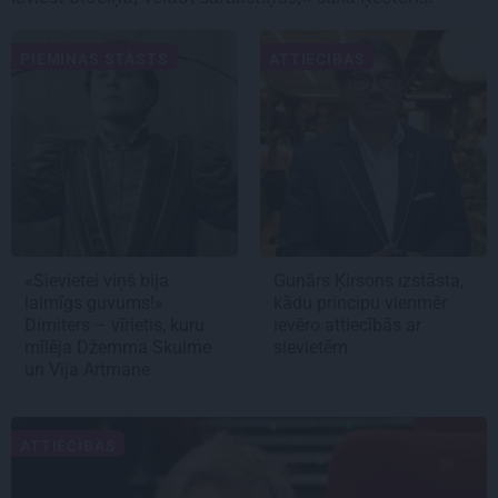
PIEMIŅAS STĀSTS
ATTIECĪBAS
«Sievietei viņš bija
Gunārs Ķirsons izstāsta,
laimīgs guvums!»
kādu principu vienmēr
Dimiters – vīrietis, kuru
ievēro attiecībās ar
mīlēja Džemma Skulme
sievietēm
un Vija Artmane
ATTIECĪBAS