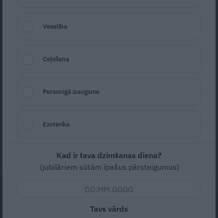
Veselība
Ceļošana
Personīgā izaugsme
Foto: Matīss Markovskis
Seko
Santa.lv Google
Ezoterika
Aktierim Ģirtam Ķesterim draudzība ar
bijušajām izdodoties bez lielas piepūles.
Kad ir tava dzimšanas diena?
(jubilāriem sūtām īpašus pārsteigumus)
NEPALAID GARĀM!
Tavs vārds
Gribu tikai mīļi apskaut, bet viņš