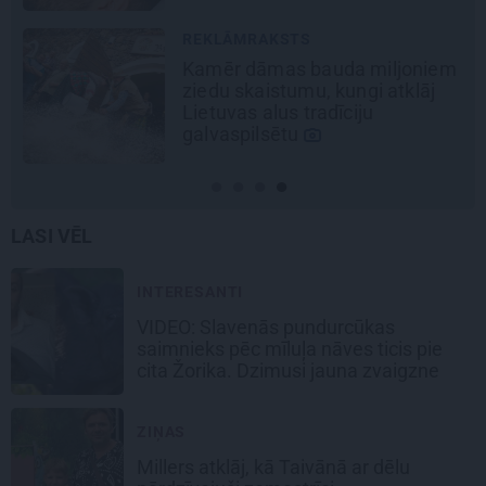
REKLĀMRAKSTS
Kamēr dāmas bauda miljoniem
ziedu skaistumu, kungi atklāj
Lietuvas alus tradīciju
galvaspilsētu
LASI VĒL
INTERESANTI
VIDEO: Slavenās pundurcūkas
saimnieks pēc mīluļa nāves ticis pie
cita Žorika. Dzimusi jauna zvaigzne
ZIŅAS
Millers atklāj, kā Taivānā ar dēlu