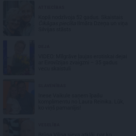
ATTIECĪBAS
Kopā nodzīvoja 52 gadus. Skaistais
Čikāgas piecīša
Ilmāra Dzeņa un viņa
Silvijas stāsts
DEJA
VIDEO: Mīlgrāve ļaujas erotiskai dejai
ar Eirovīzijas zvaigzni – 35 gadus
vecu skaistuli
SLAVENĪBAS
Inese Vaikule saņem īpašu
komplimentu no Laura Reinika. Lūk,
ko viņš pamanījis!
VESELĪBA
Brūsa Vilisa sieva atklāj, par ko