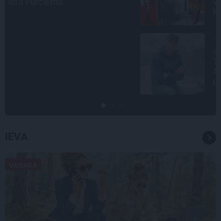
Volfs Ruvinskis kļuva par
Meksikas superzvaigzni
INTERVIJA
«Nevajag kalnos tēlot varoņus!
Tie ātri noliks pie vietas.»
Alpīnists Atis Plakans, kurš
pieredzējis biedra bojāeju
IEVA
VASARA