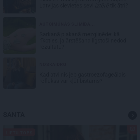
Latvijas sievietes sevi
iztērē
tik ātri?
AUTOIMŪNĀS SLIMĪBA...
Sarkanā plakanā mezgliņēde: kā
rīkoties, ja ārstēšana ilgstoši nedod
rezultātu?
NOSKAIDRO
Kad atvilnis jeb gastroezofageālais
reflukss var kļūt bīstams?
SANTA
LIETU TOPS