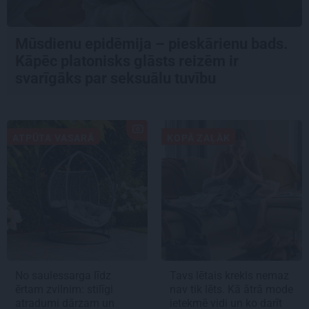
Mūsdienu epidēmija – pieskārienu bads.
Kāpēc platonisks glāsts reizēm ir
svarīgāks par seksuālu tuvību
ATPŪTA VASARĀ
KOPĀ ZAĻĀK
No saulessarga līdz
Tavs lētais krekls nemaz
ērtam zvilnim: stilīgi
nav tik lēts. Kā ātrā mode
atradumi dārzam un
ietekmē vidi un ko darīt