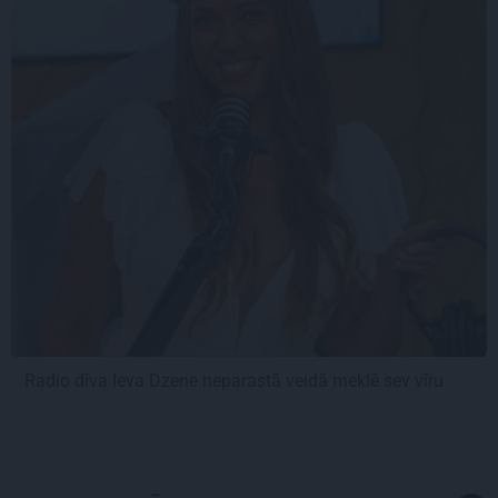
Radio dīva Ieva Dzene neparastā veidā meklē sev vīru