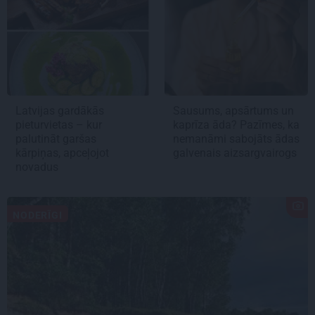
Latvijas gardākās
Sausums, apsārtums un
pieturvietas – kur
kaprīza āda? Pazīmes, ka
palutināt garšas
nemanāmi sabojāts ādas
kārpiņas, apceļojot
galvenais aizsargvairogs
novadus
NODERĪGI