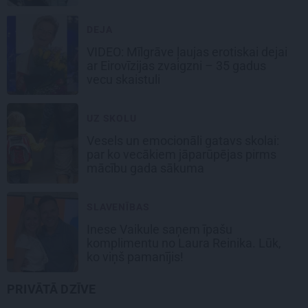
DEJA
VIDEO: Mīlgrāve ļaujas erotiskai dejai
ar Eirovīzijas zvaigzni – 35 gadus
vecu skaistuli
UZ SKOLU
Vesels un emocionāli gatavs skolai:
par ko vecākiem jāparūpējas pirms
mācību gada sākuma
SLAVENĪBAS
Inese Vaikule saņem īpašu
komplimentu no Laura Reinika. Lūk,
ko viņš pamanījis!
PRIVĀTĀ DZĪVE