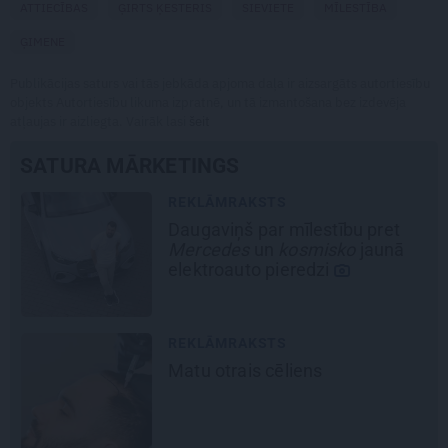
ATTIECĪBAS
ĢIRTS ĶESTERIS
SIEVIETE
MĪLESTĪBA
ĢIMENE
Publikācijas saturs vai tās jebkāda apjoma daļa ir aizsargāts autortiesību
objekts Autortiesību likuma izpratnē, un tā izmantošana bez izdevēja
atļaujas ir aizliegta. Vairāk lasi
šeit
SATURA MĀRKETINGS
REKLĀMRAKSTS
Daugaviņš par mīlestību pret
Mercedes
un
kosmisko
jaunā
elektroauto pieredzi
REKLĀMRAKSTS
Matu otrais cēliens