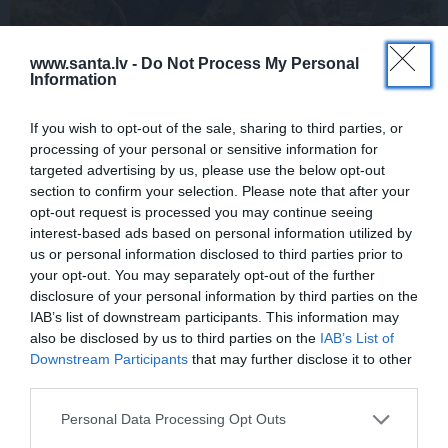
www.santa.lv -
Do Not Process My Personal
Information
Nokavēju sapulci, atvēru nepareizo čatu
un… nonācu mežā ar priekšnieci!
If you wish to opt-out of the sale, sharing to third parties, or
processing of your personal or sensitive information for
targeted advertising by us, please use the below opt-out
section to confirm your selection. Please note that after your
KULTŪRA
opt-out request is processed you may continue seeing
interest-based ads based on personal information utilized by
Ērģeles pludmalē, cirks Rīgā un teātris
us or personal information disclosed to third parties prior to
Valmierā: kur doties šajās brīvdienās?
your opt-out. You may separately opt-out of the further
disclosure of your personal information by third parties on the
IAB’s list of downstream participants. This information may
also be disclosed by us to third parties on the
IAB’s List of
PĀRDOMĀM
Downstream Participants
that may further disclose it to other
«Citiem iet vēl sliktāk» nav nekāds
third parties.
mierinājums. Skaidro Diāna Zande
Personal Data Processing Opt Outs