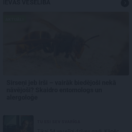
IEVAS VESELĪBA
AKTUĀLI
Sirseņi jeb irši – vairāk biedējoši nekā
nāvējoši? Skaidro entomologs un
alergoloģe
TU ESI SEV SVARĪGA
Tikai 54 veselīgi dzīves gadi. Kāpēc