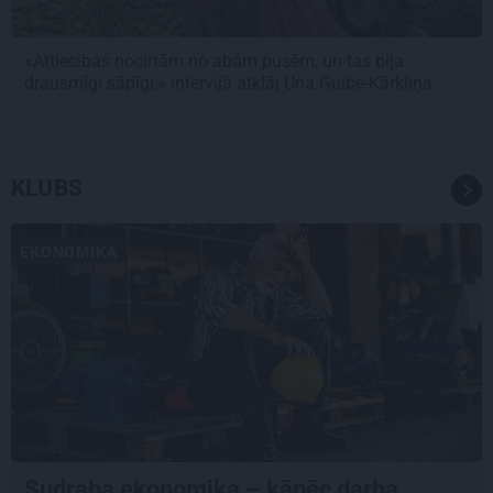
«Attiecības nocirtām no abām pusēm, un tas bija
drausmīgi sāpīgi,» intervijā atklāj Una Gulbe-Kārkliņa
KLUBS
EKONOMIKA
Sudraba ekonomika – kāpēc darba