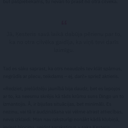
būt pašpietiekams, tu nevari to prasīt no otra cilvēka.
Jā, Ķesteris savā laikā dabūja pērienu par to,
ka no otra cilvēka gaidīja, ka viņš tevi darīs
laimīgu.
Tad es sāku saprast, ka otrs neaudzēs tev klāt spārnus,
negrūdīs ar plecu, teikdams – ej, dari!» spriež aktieris.
«Redziet, pielūdzēju jaunībā bija daudz, bet es lepojos
ar to, ka neesmu skrējis kā tāds krūmu suns Dingo un to
izmantojis. Ā, ir bijušas situācijas, bet minimāli. Es
nezinu, vai tā ir audzināšana vai vēlme atrast attiecības,
nevis izklaidi. Man nav raksturīgi nonākt kādā klubiņā,
ieviest blociņu, veidot sarakstiņus,» saka Ķesteris.