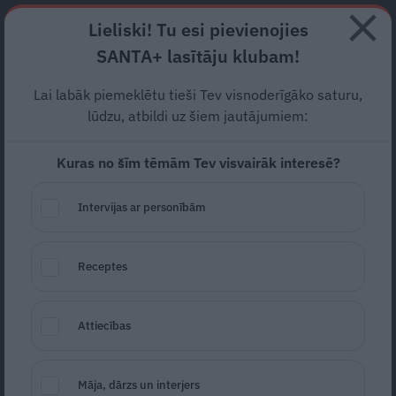
Abonē
Lieliski! Tu esi pievienojies
SANTA+ lasītāju klubam!
RECEPTES
NODERĪGI
JAUNĀKAIS
POPULĀRĀKAIS
Lai labāk piemeklētu tieši Tev visnoderīgāko saturu,
«Pieņem ložmetēja krusu no
lūdzu, atbildi uz šiem jautājumiem:
sievietes!» Ķesteris pamāca,
Kuras no šīm tēmām Tev visvairāk interesē?
kā pēc šķiršanās saglabāt
Intervijas ar personībām
attiecības ar bērnu mātēm
ATTIECĪBAS
13.06.2026
Receptes
Ievas Stāsti
Attiecības
Māja, dārzs un interjers