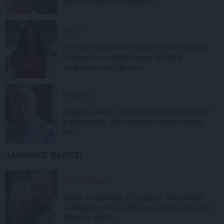
pārdzīvojuši zemestrīci
STILS
Repšes bijusī sieva pucējas kā jauna
meitene un atklāj sava lieliskā
auguma noslēpumu
TEĀTRIS
Žagars atklāj, kādi aktieri Dailes teātrī
ir pieprasīti, bet kādiem vietas vairs
nav
JAUNĀKIE RAKSTI
ATTIECĪBAS
Kopā nodzīvoja 52 gadus. Skaistais
Čikāgas piecīša
Ilmāra Dzeņa un viņa
Silvijas stāsts