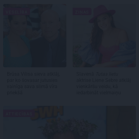
VESELĪBA
ZIŅAS
Brūsa Vilisa sieva atklāj,
Slavenā
Tutas lietu
par ko šovasar jutusies
aktrise Liene Sebre atklāj
vainīga sava slimā vīra
vienkāršu veidu, kā
priekšā
iedarbināt vielmaiņu
ATTIECĪBAS