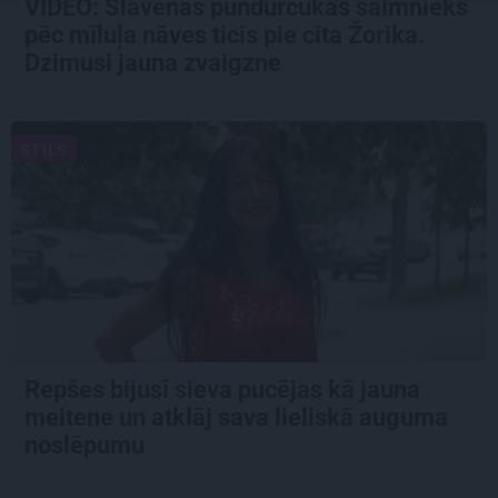
VIDEO: Slavenās pundurcūkas saimnieks
pēc mīluļa nāves ticis pie cita Žorika.
Dzimusi jauna zvaigzne
STILS
Repšes bijusī sieva pucējas kā jauna
meitene un atklāj sava lieliskā auguma
noslēpumu