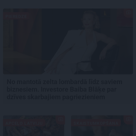
PIEREDZE
No mantotā zelta lombardā līdz saviem
biznesiem. Investore Baiba Blāķe par
dzīves skarbajiem pagriezieniem
APCEĻO LATVIJU
SKAISTUMKOPŠANA