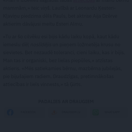
mammām,» teic viņš. Laulībā ar Leonardu Ķesteri-
Kļaviņu piedzima dēls Pauls, bet aktrise Aija Dzērve
aktierim dāvājusi meitu Esteri Almu.
«Tu ar šo cilvēku esi bijis kādu laiku kopā, kaut kādu
iemeslu dēļ
noslīdējis
un pieņem ložmetēja krusu no
sievietes. Bet nezaudē toleranci, cieni laiku, kas ir bijis.
Man tas ir organiski, bez lielas piepūles,» atzīstas
aktieris. «Mēs satiekamies bērnu, mazbērna jubilejās,
pie bijušajiem radiem. Draudzīgas, pretimnākošas
attiecības ir liels vinnests,» tā Ģirts.
PADALIES AR DRAUGIEM
WHATSAPP
FACEBOOK
DRAUGIEM.LV