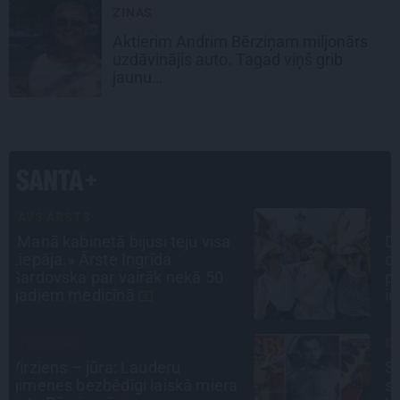
ZIŅAS
Aktierim Andrim Bērziņam miljonārs
uzdāvinājis auto. Tagad viņš grib
jaunu…
CEĻOJUMA PLĀNS
Draudzeņu ceļojums bez
drāmām: noderīgi padomi
plānošanai un 16 galamērķu
idejas
DZĪVESSTĀSTS
Stāsts, kas pārspēj kino
a
scenārijus: Kā Liepājas zēns