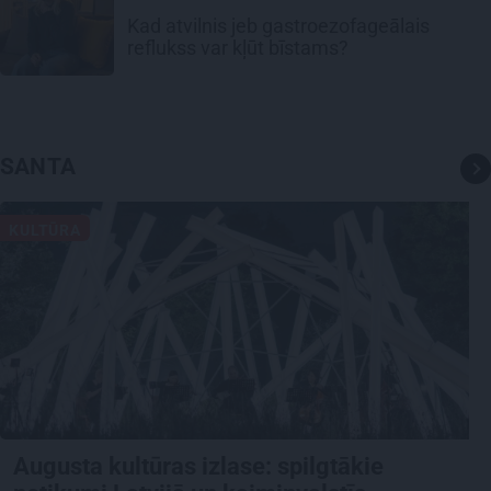
Kad atvilnis jeb gastroezofageālais
reflukss var kļūt bīstams?
SANTA
KULTŪRA
Augusta kultūras izlase: spilgtākie