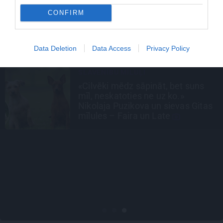
INTERVIJA
CONFIRM
Tumši samtaina balss un tērauda
mugurkauls. Raimonda Paula
jaunā mūza – Gerda Timrota
Data Deletion
Data Access
Privacy Policy
INTERVIJA
«Nevajag kalnos tēlot varoņus!
Tie ātri noliks pie vietas.»
Alpīnists Atis Plakans, kurš
pieredzējis biedra bojāeju
LEĢENDAS STĀSTS
Mistika un atrastie radi. Kā
«Likteņa līdumnieki» mainīja pašu
aktieru dzīves