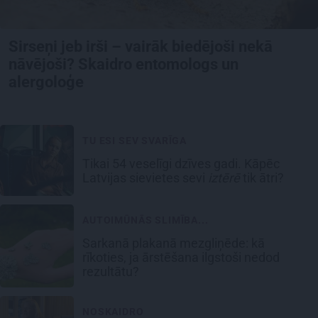
Sirseņi jeb irši – vairāk biedējoši nekā
nāvējoši? Skaidro entomologs un
alergoloģe
TU ESI SEV SVARĪGA
Tikai 54 veselīgi dzīves gadi. Kāpēc
Latvijas sievietes sevi
iztērē
tik ātri?
AUTOIMŪNĀS SLIMĪBA...
Sarkanā plakanā mezgliņēde: kā
rīkoties, ja ārstēšana ilgstoši nedod
rezultātu?
NOSKAIDRO