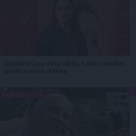
Elizabete Zagorska atklāj, kādēļ sestdien
jāvelk melnas drēbes
PIEMIŅAS STĀSTS