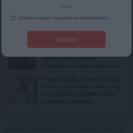
arī traģiski.
PIEKRĪTU SAŅEMT JAUNUMUS UN PIEDĀVĀJUMUS
NEPALAID GARĀM!
Saglabāt
«Todien viņš devās apciemot
mammu…» Draugi stāsta, kāds
bija Priekulē policista
nogalinātais modes mākslinieks
Traumatoloģe ortopēde Breide:
Plecs ir kā sieviete – tam patīk,
ka apčubina, pastrādā ar viņu,
padarbojas, pavingro
Dodoties uz Šmakovkas muzeju, Margarita satika savu