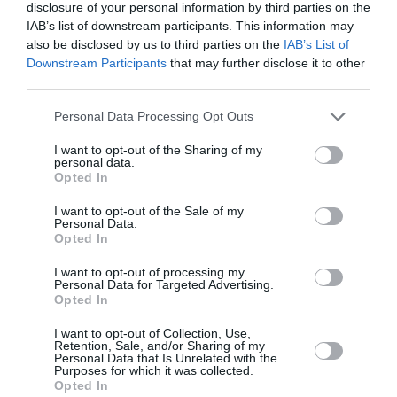
disclosure of your personal information by third parties on the
FOTO: Ļaudis atvadās no mūžībā
IAB’s list of downstream participants. This information may
aizsauktā narkologa Jāņa Strazdiņa
also be disclosed by us to third parties on the
IAB’s List of
Downstream Participants
that may further disclose it to other
third parties.
PIEMIŅA
«Viņa gatavojās pārejai.» Slavenās
Personal Data Processing Opt Outs
folkloristes meita atceras Helmī Staltes
dzīves izskaņu
I want to opt-out of the Sharing of my
personal data.
Opted In
ZIŅAS
I want to opt-out of the Sale of my
Personal Data.
FOTO: Šīs skaistules priekšā noliecās
Opted In
pat operzvaigznes Kristīne Opolais un
Plasido Domingo
I want to opt-out of processing my
Personal Data for Targeted Advertising.
Opted In
I want to opt-out of Collection, Use,
Retention, Sale, and/or Sharing of my
Personal Data that Is Unrelated with the
Purposes for which it was collected.
Opted In