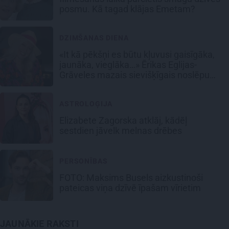
posmu. Kā tagad klājas Emetam?
DZIMŠANAS DIENA
«It kā pēkšņi es būtu kļuvusi gaisīgāka,
jaunāka, vieglāka…» Ērikas Eglijas-
Grāveles mazais sievišķīgais noslēpums
ASTROLOĢIJA
Elizabete Zagorska atklāj, kādēļ
sestdien jāvelk melnas drēbes
PERSONĪBAS
FOTO: Maksims Busels aizkustinoši
pateicas viņa dzīvē īpašam vīrietim
JAUNĀKIE RAKSTI