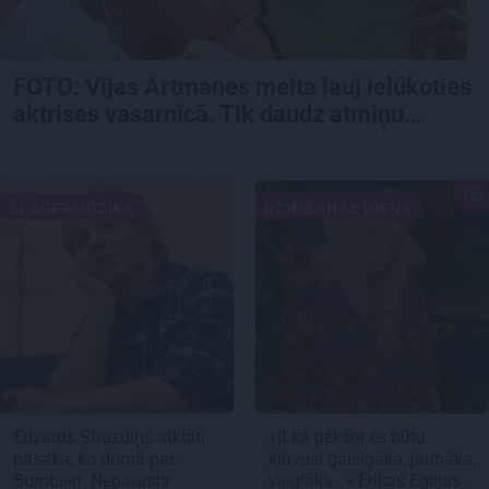
FOTO:
Vijas Artmanes meita
ļauj ielūkoties
aktrises vasarnīcā. Tik daudz atmiņu…
ŠLĀGERMŪZIKA
DZIMŠANAS DIENA
Edvards Strazdiņš atklāti
«It kā pēkšņi es būtu
pasaka, ko domā par
kļuvusi gaisīgāka, jaunāka,
Bumbieri. Neparasta
vieglāka…» Ērikas Eglijas-