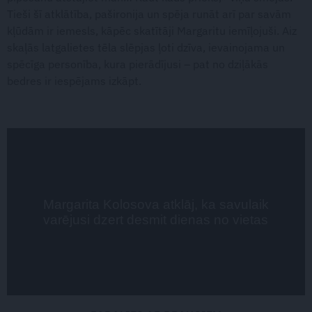
Tieši šī atklātība, pašironija un spēja runāt arī par savām
kļūdām ir iemesls, kāpēc skatītāji Margaritu iemīļojuši. Aiz
skaļās latgalietes tēla slēpjas ļoti dzīva, ievainojama un
spēcīga personība, kura pierādījusi – pat no dziļākās
bedres ir iespējams izkāpt.