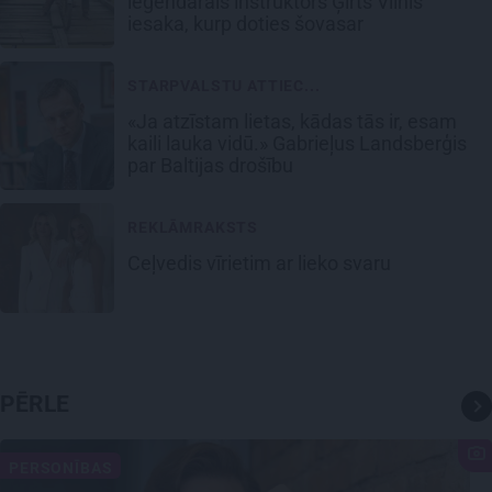
leģendārais instruktors Ģirts Vilnis
iesaka, kurp doties šovasar
STARPVALSTU ATTIEC...
«Ja atzīstam lietas, kādas tās ir, esam
kaili lauka vidū.» Gabrieļus Landsberģis
par Baltijas drošību
REKLĀMRAKSTS
Ceļvedis vīrietim ar lieko svaru
PĒRLE
PERSONĪBAS