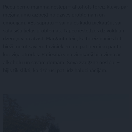
Piecu bērnu mamma neslēpj – alkohols toreiz kļuvis par
mēģinājumu aizbēgt no dzīves problēmām un
emocijām. «Es sapratu – vai nu es kādu piekaušu, vai
sataisīšu lielas problēmas. Tāpēc ieslēdzos dzīvoklī un
dzēru,» viņa atzīst. Margarita teic, ka toreiz nācies ļoti
bieži melot saviem tuviniekiem un pat bērniem par to,
kur viņa atrodas. Patiesībā viņa vienkārši bija viena ar
alkoholu un savām domām. Šova zvaigzne neslēpj –
bijis tik slikti, ka dzērusi pat līdz halucinācijām.