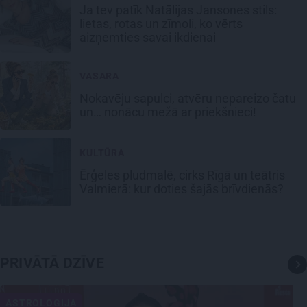
Ja tev patīk Natālijas Jansones stils:
lietas, rotas un zīmoli, ko vērts
aizņemties savai ikdienai
VASARA
Nokavēju sapulci, atvēru nepareizo čatu
un… nonācu mežā ar priekšnieci!
KULTŪRA
Ērģeles pludmalē, cirks Rīgā un teātris
Valmierā: kur doties šajās brīvdienās?
PRIVĀTĀ DZĪVE
ASTROLOĢIJA