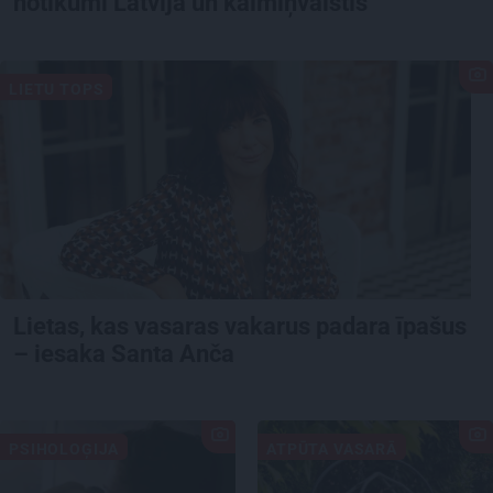
notikumi Latvijā un kaimiņvalstīs
LIETU TOPS
Lietas, kas vasaras vakarus padara īpašus
– iesaka Santa Anča
PSIHOLOĢIJA
ATPŪTA VASARĀ