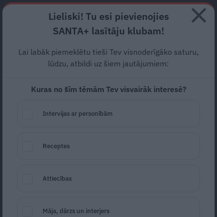
Abonē
Lieliski! Tu esi pievienojies
SANTA+ lasītāju klubam!
RECEPTES
NODERĪGI
JAUNĀKAIS
POPULĀRĀKAIS
Lai labāk piemeklētu tieši Tev visnoderīgāko saturu,
«Es ieslēdzos dzīvoklī un
lūdzu, atbildi uz šiem jautājumiem:
dzēru…» Margarita Kolosova
Kuras no šīm tēmām Tev visvairāk interesē?
atklāj savu tumšāko dzīves
Intervijas ar personībām
posmu
DZĪVESSTĀSTS
20.05.2026
Receptes
Zane Piļka
žurnāliste
zane.pilka@santa.lv
Attiecības
Māja, dārzs un interjers