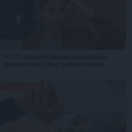
FOTO: Maksims Busels aizkustinoši
pateicas viņa dzīvē īpašam vīrietim
LIKUMA LABIRINTI