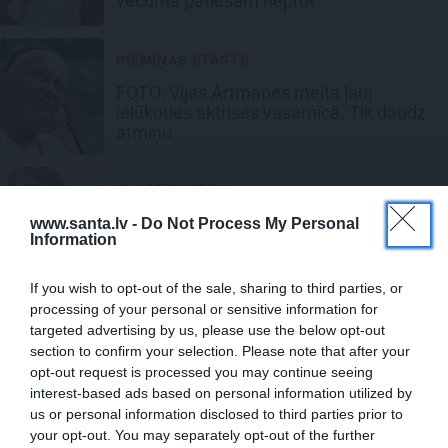
vecumā patiešām neprot
PIEMIŅAS STĀSTS
FOTO:
Vijas Artmanes meita
ļauj
ielūkoties aktrises vasarnīcā. Tik daudz
atmiņu…
ŠLĀGERMŪZIKA
Edvards Strazdiņš atklāti pasaka, ko
www.santa.lv -
Do Not Process My Personal
Information
domā par Bumbieri. Neparasta saruna
ar šlāgermūzikas princi
If you wish to opt-out of the sale, sharing to third parties, or
processing of your personal or sensitive information for
ATTIECĪBAS
targeted advertising by us, please use the below opt-out
Par ko sievas priekšā visu mūžu jutās
section to confirm your selection. Please note that after your
vainīgs dzejnieks Jānis Peters
opt-out request is processed you may continue seeing
interest-based ads based on personal information utilized by
us or personal information disclosed to third parties prior to
PIEMIŅA
your opt-out. You may separately opt-out of the further