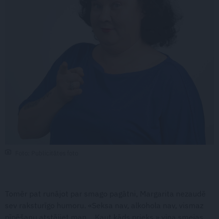
Foto: Publicitātes foto
Tomēr pat runājot par smago pagātni, Margarita nezaudē
sev raksturīgo humoru. «Seksa nav, alkohola nav, vismaz
pīpēšanu atstājiet man… Kaut kāds prieks,» viņa smejas.