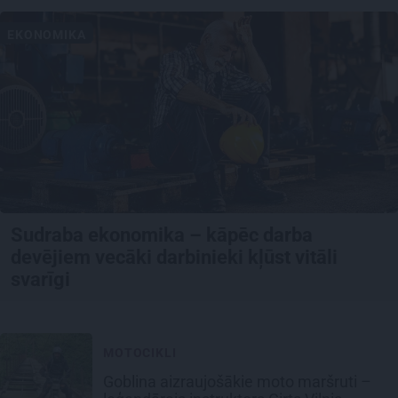
EKONOMIKA
Sudraba ekonomika – kāpēc darba
devējiem vecāki darbinieki kļūst vitāli
svarīgi
MOTOCIKLI
Goblina aizraujošākie moto maršruti –