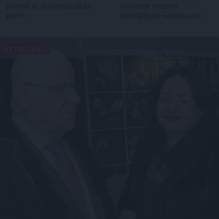
saruna ar šlāgermūzikas
Grāveles mazais
princi
sievišķīgais noslēpums
ATTIECĪBAS