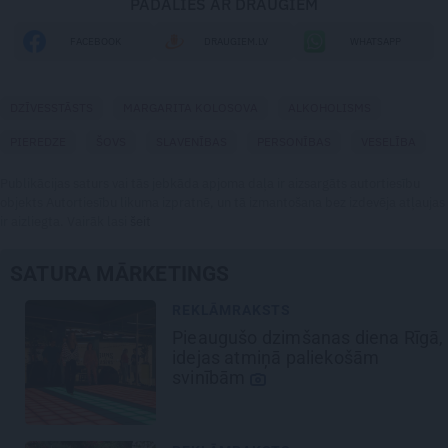
PADALIES AR DRAUGIEM
FACEBOOK
DRAUGIEM.LV
WHATSAPP
DZĪVESSTĀSTS
MARGARITA KOLOSOVA
ALKOHOLISMS
PIEREDZE
ŠOVS
SLAVENĪBAS
PERSONĪBAS
VESELĪBA
Publikācijas saturs vai tās jebkāda apjoma daļa ir aizsargāts autortiesību
objekts Autortiesību likuma izpratnē, un tā izmantošana bez izdevēja atļaujas
ir aizliegta. Vairāk lasi
šeit
SATURA MĀRKETINGS
REKLĀMRAKSTS
Pieaugušo dzimšanas diena Rīgā,
idejas atmiņā paliekošām
svinībām