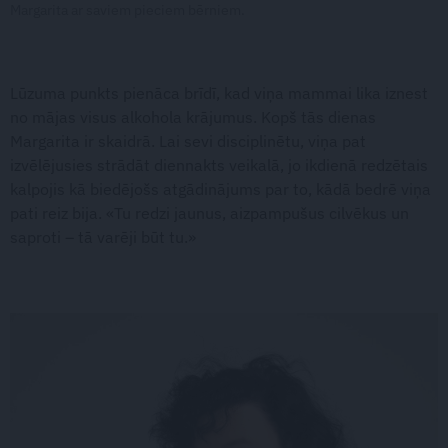
Margarita ar saviem pieciem bērniem.
Lūzuma punkts pienāca brīdī, kad viņa mammai lika iznest
no mājas visus alkohola krājumus. Kopš tās dienas
Margarita ir skaidrā. Lai sevi disciplinētu, viņa pat
izvēlējusies strādāt diennakts veikalā, jo ikdienā redzētais
kalpojis kā biedējošs atgādinājums par to, kādā bedrē viņa
pati reiz bija. «Tu redzi jaunus, aizpampušus cilvēkus un
saproti – tā varēji būt tu.»