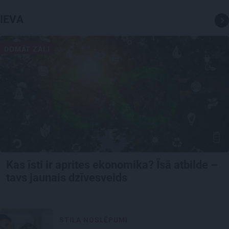
IEVA
DOMĀT ZAĻI
Kas īsti ir aprites ekonomika? Īsā atbilde –
tavs jaunais dzīvesveids
STILA NOSLĒPUMI