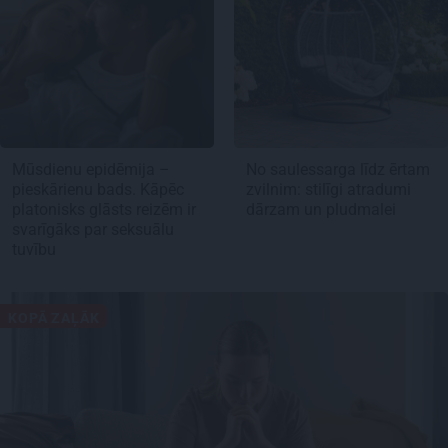
Mūsdienu epidēmija –
No saulessarga līdz ērtam
pieskārienu bads. Kāpēc
zvilnim: stilīgi atradumi
platonisks glāsts reizēm ir
dārzam un pludmalei
svarīgāks par seksuālu
tuvību
KOPĀ ZAĻĀK