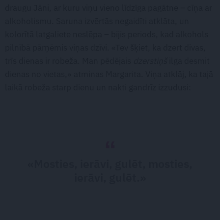
draugu Jāni, ar kuru viņu vieno līdzīga pagātne – cīņa ar
alkoholismu. Saruna izvērtās negaidīti atklāta, un
kolorītā latgaliete neslēpa – bijis periods, kad alkohols
pilnībā pārņēmis viņas dzīvi. «Tev šķiet, ka dzert divas,
trīs dienas ir robeža. Man pēdējais
dzerstiņš
ilga desmit
dienas no vietas,» atminas Margarita. Viņa atklāj, ka tajā
laikā robeža starp dienu un nakti gandrīz izzudusi:
«Mosties, ierāvi, gulēt, mosties,
ierāvi, gulēt.»