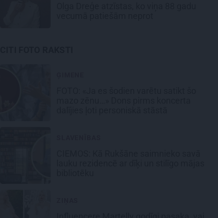
Olga Dreģe atzīstas, ko viņa 88 gadu
vecumā patiešām neprot
CITI FOTO RAKSTI
ĢIMENE
FOTO: «Ja es šodien varētu satikt šo
mazo zēnu…» Dons pirms koncerta
dalījies ļoti personiskā stāstā
SLAVENĪBAS
CIEMOS: Kā Rukšāne saimnieko savā
lauku rezidencē ar dīķi un stilīgo mājas
bibliotēku
ZIŅAS
Influencere Martelly godīgi pasaka, vai