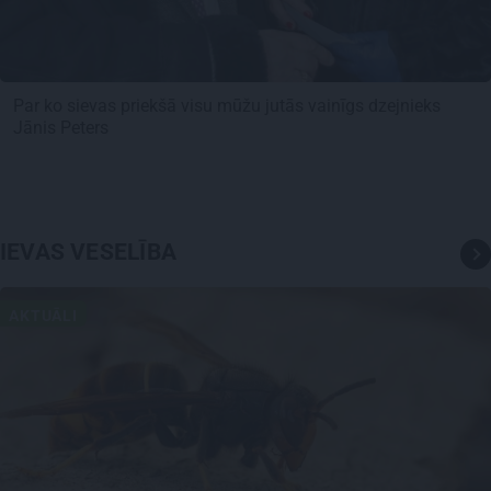
Par ko sievas priekšā visu mūžu jutās vainīgs dzejnieks
Jānis Peters
IEVAS VESELĪBA
AKTUĀLI