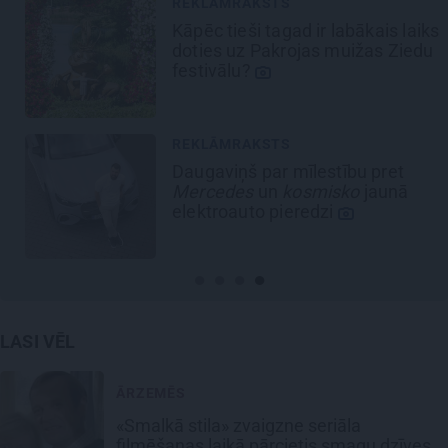
REKLĀMRAKSTS
Kāpēc tieši tagad ir labākais laiks
doties uz Pakrojas muižas Ziedu
festivālu?
REKLĀMRAKSTS
Daugaviņš par mīlestību pret
Mercedes
un
kosmisko
jaunā
elektroauto pieredzi
LASI VĒL
ĀRZEMĒS
«Smalkā stila» zvaigzne seriāla
filmēšanas laikā pārcietis smagu dzīves