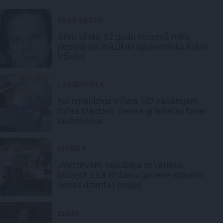
SĒRU VĒSTS
Sēru vēsts: 62 gadu vecumā miris
populārais mūzikas apskatnieks Klāss
Vāvere
LASĀMVIELA
No smeldzīga trillera līdz vasarīgam
mīlas stāstam: piecas grāmatas tavai
lasāmvielai
CIEMOS
«Vectēvam vajadzēja to vērienu
būvējot.» Kā Grišānu ģimene atjauno
senās dzimtas mājas
ZIŅAS