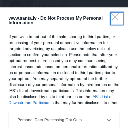
PIEMIŅAS STĀSTS
«Līdz pēdējam brīdim viņš tai sievietei
www.santa.lv -
Do Not Process My Personal
ticēja…» Alda Drēģera sievas un
Information
drauga atmiņu stāsts
If you wish to opt-out of the sale, sharing to third parties, or
processing of your personal or sensitive information for
HOROSKOPI
targeted advertising by us, please use the below opt-out
Horoskops 11.–17. augustam:
section to confirm your selection. Please note that after your
Aptumsuma koridors 5 zīmes
opt-out request is processed you may continue seeing
izaicinās ar naudu un lielām iespējām
interest-based ads based on personal information utilized by
us or personal information disclosed to third parties prior to
your opt-out. You may separately opt-out of the further
DZIMTAS STĀSTS
disclosure of your personal information by third parties on the
«Likteņa līdumnieku» režisore
IAB’s list of downstream participants. This information may
Virdžīnija Lejiņa sargā īpašu ģimenes
also be disclosed by us to third parties on the
IAB’s List of
dārgumu. To mantos mazmeita
Downstream Participants
that may further disclose it to other
third parties.
KLUBS
Personal Data Processing Opt Outs