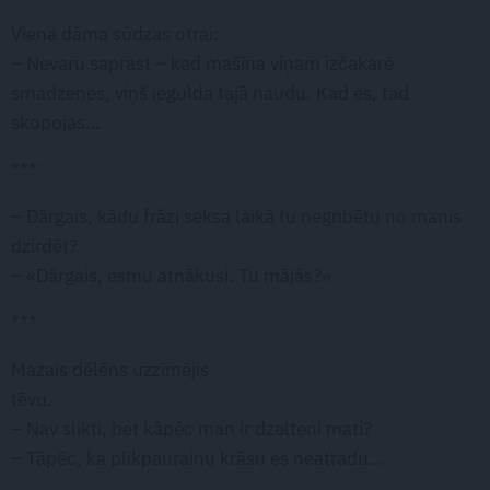
Viena dāma sūdzas otrai:
– Nevaru saprast – kad mašīna viņam izčakarē
smadzenes, viņš iegulda tajā naudu. Kad es, tad
skopojas…
***
– Dārgais, kādu frāzi seksa laikā tu negribētu no manis
dzirdēt?
– «Dārgais, esmu atnākusi. Tu mājās?»
***
Mazais dēlēns uzzīmējis
tēvu.
– Nav slikti, bet kāpēc man ir dzelteni mati?
– Tāpēc, ka plikpaurainu krāsu es neatradu…