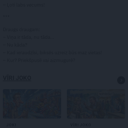
– Ļoti labs vecums!
***
Draugs draugam:
– Viņa ir tāda, nu tāda…
– Nu kāda?
– Kad ieraudzīsi, biksēs uzreiz būs maz vietas!
– Kur? Priekšpusē vai aizmugurē?
VĪRI JOKO
JOKI
VĪRI JOKO