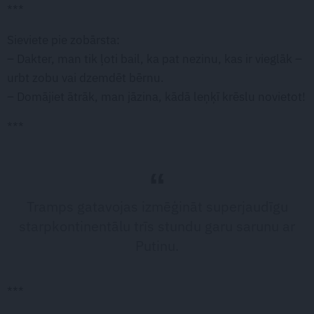
***
Sieviete pie zobārsta:
– Dakter, man tik ļoti bail, ka pat nezinu, kas ir vieglāk –
urbt zobu vai dzemdēt bērnu.
– Domājiet ātrāk, man jāzina, kādā leņķī krēslu novietot!
***
Tramps gatavojas izmēģināt superjaudīgu
starpkontinentālu trīs stundu garu sarunu ar
Putinu.
***