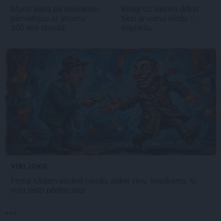
Mana sieva pa lielveikalu
Kliegt uz sievieti drīkst
pārvietojas ar ātrumu
tikai ar vienu vārdu –
300 eiro stundā
nopirkšu
VĪRI JOKO
Pirms kādam aizdod naudu, apķer viņu. Iespējams, tu
viņu redzi pēdējo reizi
***