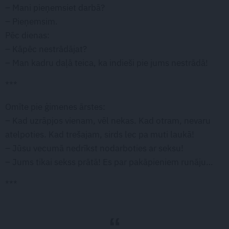
– Mani pieņemsiet darbā?
– Pieņemsim.
Pēc dienas:
– Kāpēc nestrādājat?
– Man kadru daļā teica, ka indieši pie jums nestrādā!
***
Omīte pie ģimenes ārstes:
– Kad uzrāpjos vienam, vēl nekas. Kad otram, nevaru
atelpoties. Kad trešajam, sirds lec pa muti laukā!
– Jūsu vecumā nedrīkst nodarboties ar seksu!
– Jums tikai sekss prātā! Es par pakāpieniem runāju…
***