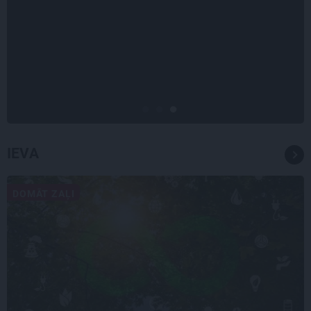
STIPRAIS STĀSTS
«Bērnus ar tik augstu cukura
līmeni mēdz ievest jau komā.»
Madara un Gatis par dzīvi ar dēla
diabētu
IEVA
DOMĀT ZAĻI