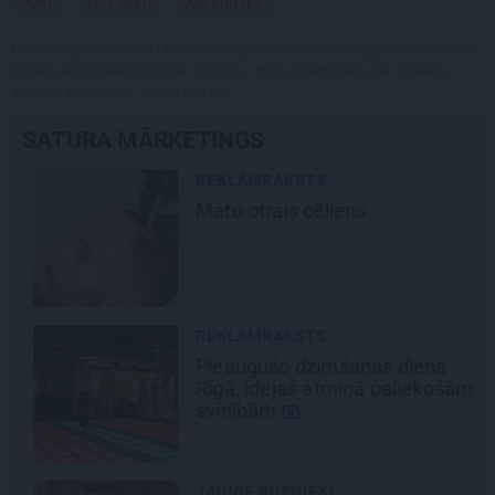
JOKI
VĪRI JOKO
ANEKDOTES
Publikācijas saturs vai tās jebkāda apjoma daļa ir aizsargāts autortiesību
objekts Autortiesību likuma izpratnē, un tā izmantošana bez izdevēja
atļaujas ir aizliegta. Vairāk lasi
šeit
SATURA MĀRKETINGS
REKLĀMRAKSTS
Matu otrais cēliens
REKLĀMRAKSTS
Pieaugušo dzimšanas diena
Rīgā, idejas atmiņā paliekošām
svinībām
JAUNIE RŪPNIEKI