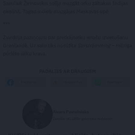
Savulaik Žirinovskis solīja mazgāt orku zābakus Indijas
okeānā. Tagad indieši mazgājas Maskavas upē.
***
Zviedrija paziņojusi par pretkājnieku ieroču izvietošanu
Grenlandē. Uz salu tiks nosūtīta
Surströmming
– milzīga
pūdēto siļķu krava.
PADALIES AR DRAUGIEM
WHATSAPP
FACEBOOK
DRAUGIEM.LV
Aivars Pastalnieks
Žurnāla «KLUBS» galvenais redaktors