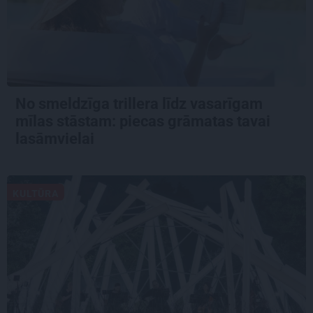
No smeldzīga trillera līdz vasarīgam
mīlas stāstam: piecas grāmatas tavai
lasāmvielai
KULTŪRA