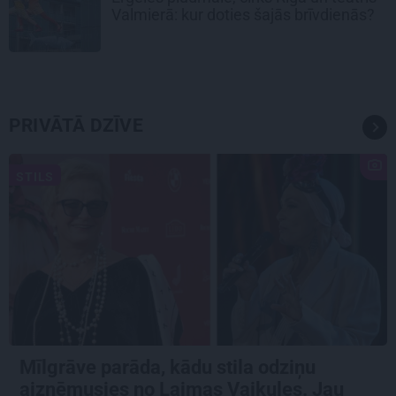
Valmierā: kur doties šajās brīvdienās?
PRIVĀTĀ DZĪVE
STILS
Mīlgrāve parāda, kādu stila odziņu
aizņēmusies no Laimas Vaikules. Jau