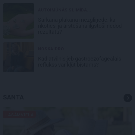
AUTOIMŪNĀS SLIMĪBA...
Sarkanā plakanā mezgliņēde: kā
rīkoties, ja ārstēšana ilgstoši nedod
rezultātu?
NOSKAIDRO
Kad atvilnis jeb gastroezofageālais
reflukss var kļūt bīstams?
SANTA
LASĀMVIELA