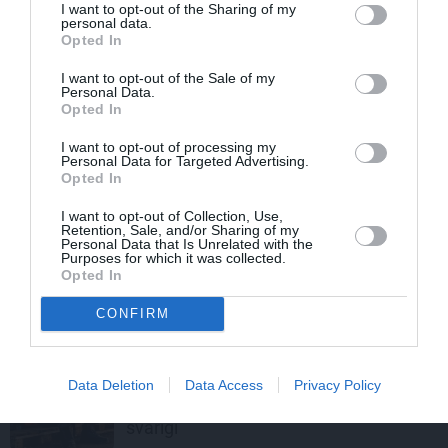
REKLĀMRAKSTS
I want to opt-out of the Sharing of my
personal data.
Daugaviņš par mīlestību pret
Opted In
Mercedes
un
kosmisko
jaunā
elektroauto pieredzi
I want to opt-out of the Sale of my
Personal Data.
Opted In
REKLĀMRAKSTS
I want to opt-out of processing my
Personal Data for Targeted Advertising.
Matu otrais cēliens
Opted In
I want to opt-out of Collection, Use,
Retention, Sale, and/or Sharing of my
REKLĀMRAKSTS
Personal Data that Is Unrelated with the
Purposes for which it was collected.
Škoda maina spēles noteikumus:
Opted In
iepazīsti pilsētas elektroauto
Epiq
CONFIRM
EKONOMIKA
Data Deletion
Sudraba ekonomika – kāpēc darba
Data Access
Privacy Policy
devējiem vecāki darbinieki kļūst vitāli
svarīgi