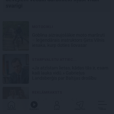
svarīgi
MOTOCIKLI
Goblina aizraujošākie moto maršruti
– leģendārais instruktors Ģirts Vilnis
iesaka, kurp doties šovasar
STARPVALSTU ATTIEC...
«Ja atzīstam lietas, kādas tās ir, esam
kaili lauka vidū.» Gabrieļus
Landsberģis par Baltijas drošību
REKLĀMRAKSTS
Ceļvedis vīrietim ar lieko svaru
GALVENĀ
KLAUSIES
IENĀC
PADALĪTIES
VAIRĀK