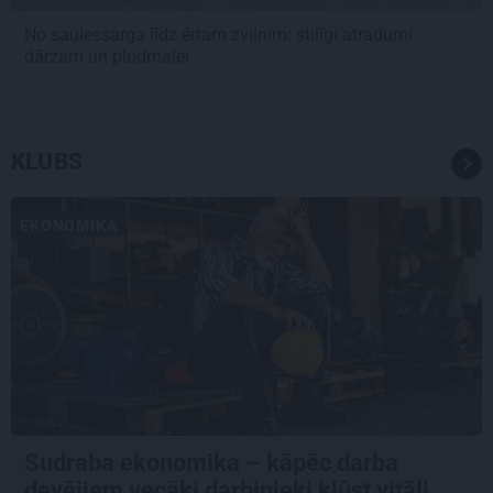
No saulessarga līdz ērtam zvilnim: stilīgi atradumi
dārzam un pludmalei
KLUBS
EKONOMIKA
Sudraba ekonomika – kāpēc darba
devējiem vecāki darbinieki kļūst vitāli