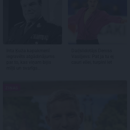
Inta Ķuža kapakmenī
Daiļslidotājs Deniss
iegravēts atgādinājums
Vasiļjevs: Pat ja tu ej
par to, kas viņam bijis
cauri ellei, turpini iet
mīļš un svarīgs…
ZIŅAS