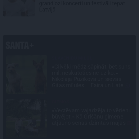
grandiozi koncerti un festivāli tepat
Latvijā
PROFESIONĀLS INTERJERS
s
Ciemos: Eklektika bez haosa –
estēta mājoklis ar skatu uz
Rīgas centra jumtiem
LEĢENDAS STĀSTS
u
Mistika un atrastie radi. Kā
«Likteņa līdumnieki» mainīja
pašu aktieru dzīves