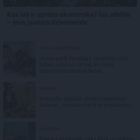
Kas īsti ir aprites ekonomika? Īsā atbilde
– tavs jaunais dzīvesveids
STILA NOSLĒPUMI
Ja tev patīk Natālijas Jansones stils:
lietas, rotas un zīmoli, ko vērts
aizņemties savai ikdienai
VASARA
Nokavēju sapulci, atvēru nepareizo
čatu un… nonācu mežā ar priekšnieci!
KULTŪRA
Ērģeles pludmalē, cirks Rīgā un teātris