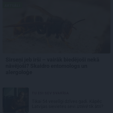
AKTUĀLI
Sirseņi jeb irši – vairāk biedējoši nekā
nāvējoši? Skaidro entomologs un
alergoloģe
TU ESI SEV SVARĪGA
Tikai 54 veselīgi dzīves gadi. Kāpēc
Latvijas sievietes sevi
iztērē
tik ātri?