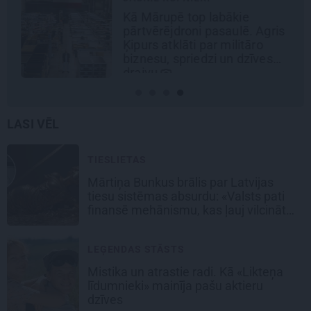
Kā Mārupē top labākie
pārtvērējdroni pasaulē. Agris
Ķipurs atklāti par militāro
biznesu, spriedzi un dzīves
draivu
LASI VĒL
TIESLIETAS
Mārtiņa Bunkus brālis par Latvijas
tiesu sistēmas absurdu: «Valsts pati
finansē mehānismu, kas ļauj vilcināt
laiku.»
LEĢENDAS STĀSTS
Mistika un atrastie radi. Kā «Likteņa
līdumnieki» mainīja pašu aktieru
dzīves