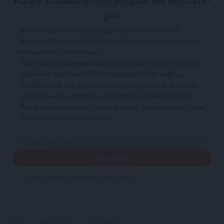
KLUBS: kaklasaite - nav obligāta, bet rezultāts -
gan!
Nav moralizēšanas un nav glazūras. Dažreiz pat nav
komforta. Nesapucētas domas, dzīvesstils un bizness bez
kaklasaites iztaisnošanas.
Sarunas ar uzņēmējiem, politiķiem, sportistiem, kultūras
cilvēkiem, kuri runā tieši valodu un ceļ valsti augšup.
KLUBS meklē tos, kuri politikā un citās jomās dod rezulātu,
spēlējot ne tikai pirmajā, bet arī otrajā un trešajā maiņā.
Pieraksties jaunumiem un esi pirmais, kas uzzina par to, ko
vīrieši bieži vien skaļi nesaka.
Piesakies
Piekrītu saņemt jaunumus savā epastā