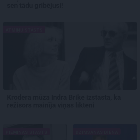
sen tādu gribējusi!
ATMIŅU STĀSTS
Krodera mūza Indra Briķe izstāsta, kā
režisors mainīja viņas likteni
PIEMIŅAS STĀSTS
DZIMŠANAS DIENA