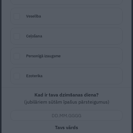
Veselība
Ceļošana
Personīgā izaugsme
Foto: Gemini AI
Seko
Santa.lv Google
Ezoterika
Šis anekdošu apkopojums ir spogulis mūsu
dīvainajām izvēlēm, kurās sastopas viss: no
Kad ir tava dzimšanas diena?
bitenieka Pētera skaistumkopšanas
(jubilāriem sūtām īpašus pārsteigumus)
pakalpojumiem līdz pat globālajai politikai
ar pūdētu siļķu smaržu.
Tavs vārds