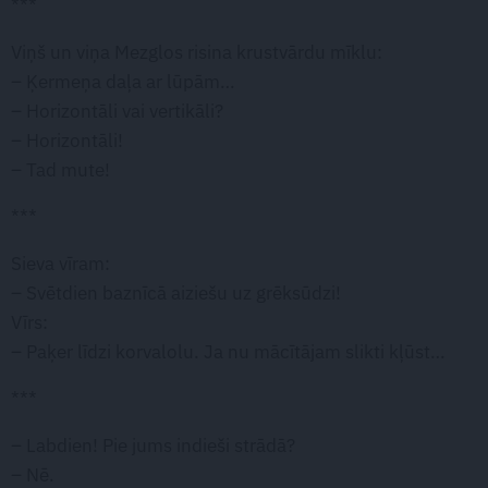
***
Viņš un viņa Mezglos risina krustvārdu mīklu:
– Ķermeņa daļa ar lūpām…
– Horizontāli vai vertikāli?
– Horizontāli!
– Tad mute!
***
Sieva vīram:
– Svētdien baznīcā aiziešu uz grēksūdzi!
Vīrs:
– Paķer līdzi korvalolu. Ja nu mācītājam slikti kļūst…
***
– Labdien! Pie jums indieši strādā?
– Nē.