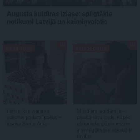
Augusta kultūras izlase: spilgtākie
notikumi Latvijā un kaimiņvalstīs
LIETU TOPS
PSIHOLOĢIJA
Lietas, kas vasaras
Mūsdienu epidēmija –
vakarus padara īpašus –
pieskārienu bads. Kāpēc
iesaka Santa Anča
platonisks glāsts reizēm
ir svarīgāks par seksuālu
tuvību