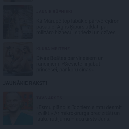
JAUNIE RŪPNIEKI
Kā Mārupē top labākie pārtvērējdroni
pasaulē. Agris Ķipurs atklāti par
militāro biznesu, spriedzi un dzīves
draivu
KLUBA MEITENE
Divas Beātes par vīriešiem un
randiņiem: «Sievietei ir jābūt
princesei, par kuru cīnās»
JAUNĀKIE RAKSTI
TAVS ĀRSTS
«Esmu plānojis līdz tiem simtu desmit
izvilkt.» Ar mikroķirurga precizitāti un
lauku rūdījumu – acu ārsts Juris
Vanags