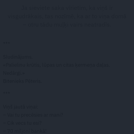
Ja sieviete saka vīrietim, ka viņš ir
visgudrākais, tas nozīmē, ka ar to viņa domā
– otru tādu muļķi vairs neatradīs.
***
Sludinājums.
«Palielinu krūtis, lūpas un citas ķermeņa daļas.
Nedārgi.»
Bitenieks Pēteris.
***
Viņš jautā viņai:
– Vai tu precēsies ar mani?
– Cik vecs tu esi?
– 70 miljoni bankā!