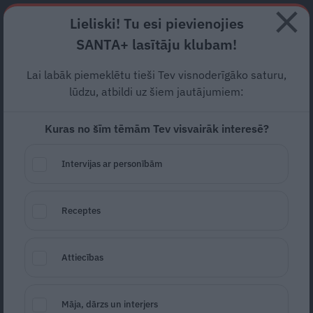
Abonē
Lieliski! Tu esi pievienojies
SANTA+ lasītāju klubam!
RECEPTES
NODERĪGI
JAUNĀKAIS
POPULĀRĀKAIS
Lai labāk piemeklētu tieši Tev visnoderīgāko saturu,
Kad mašīna viņam
lūdzu, atbildi uz šiem jautājumiem:
«izčakarē» smadzenes, viņš
Kuras no šīm tēmām Tev visvairāk interesē?
iegulda tajā naudu. Kad es,
Intervijas ar personībām
tad skopojas…
JOKI
16.05.2026
Receptes
Santa.lv
Redakcija
portals@santa.lv
Attiecības
Māja, dārzs un interjers