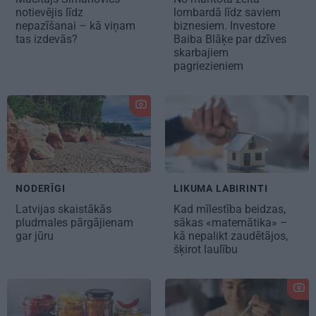
notievējis līdz
lombardā līdz saviem
nepazīšanai
– kā viņam
biznesiem. Investore
tas izdevās?
Baiba Blāķe par dzīves
skarbajiem
pagriezieniem
NODERĪGI
LIKUMA LABIRINTI
Latvijas skaistākās
Kad mīlestība beidzas,
pludmales pārgājienam
sākas «matemātika» –
gar jūru
kā nepalikt zaudētājos,
šķirot laulību