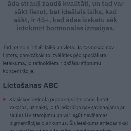
āda strauji zaudē kvalitāti, un tad var
sākt lietot, bet ideālais laiks, kad
sākt, ir 45+, kad ādas izskatu sāk
ietekmēt hormonālās izmaiņas.
Tad retinols ir tieši laikā un vietā. Ja tas nekad nav
lietots, pareizākais to izvēlēties pēc speciālista
ieteikuma, jo retinoīdiem ir dažādu stiprumu
koncentrācija.
Lietošanas ABC
Klasiskos retinola produktus ieteicams lietot
vakaros, uz nakti, jo tā iedarbība nav savienojama ar
saules UV starojumu un var iegūt nevēlamas
pigmentācijas plankumus. Šis ieteikums attiecas tikai
uz vecajām retinola formām, jaunās paaudzes