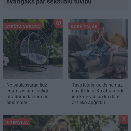
svarīgāks par seksuālu tuvību
ATPŪTA VASARĀ
KOPĀ ZAĻĀK
No saulessarga līdz
Tavs lētais krekls nemaz
ērtam zvilnim: stilīgi
nav tik lēts. Kā ātrā mode
atradumi dārzam un
ietekmē vidi un ko darīt
pludmalei
ar lieko apģērbu
INTERVIJA