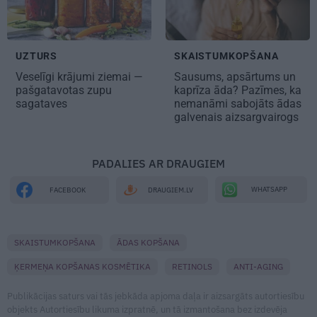
UZTURS
SKAISTUMKOPŠANA
Veselīgi krājumi ziemai —
Sausums, apsārtums un
pašgatavotas zupu
kaprīza āda? Pazīmes, ka
sagataves
nemanāmi sabojāts ādas
galvenais aizsargvairogs
PADALIES AR DRAUGIEM
WHATSAPP
FACEBOOK
DRAUGIEM.LV
SKAISTUMKOPŠANA
ĀDAS KOPŠANA
ĶERMEŅA KOPŠANAS KOSMĒTIKA
RETINOLS
ANTI-AGING
Publikācijas saturs vai tās jebkāda apjoma daļa ir aizsargāts autortiesību
objekts Autortiesību likuma izpratnē, un tā izmantošana bez izdevēja