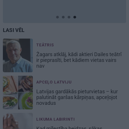
LASI VĒL
TEĀTRIS
Žagars atklāj, kādi aktieri Dailes teātrī
ir pieprasīti, bet kādiem vietas vairs
nav
APCEĻO LATVIJU
Latvijas gardākās pieturvietas – kur
palutināt garšas kārpiņas, apceļojot
novadus
LIKUMA LABIRINTI
Kad mīlestība beidzas, sākas