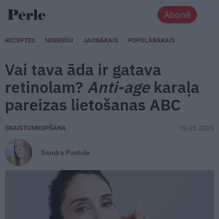
Abonē
RECEPTES
NODERĪGI
JAUNĀKAIS
POPULĀRĀKAIS
Vai tava āda ir gatava
retinolam?
Anti-age
karaļa
pareizas lietošanas ABC
SKAISTUMKOPŠANA
19.05.2026
Sandra Puntule