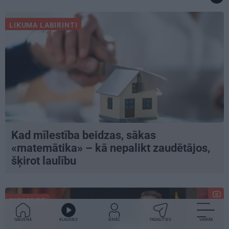
LIKUMA LABIRINTI
Kad mīlestība beidzas, sākas
«matemātika» – kā nepalikt zaudētājos,
šķirot laulību
PIEREDZE
GALVENĀ
KLAUSIES
IENĀC
PADALĪTIES
VAIRĀK