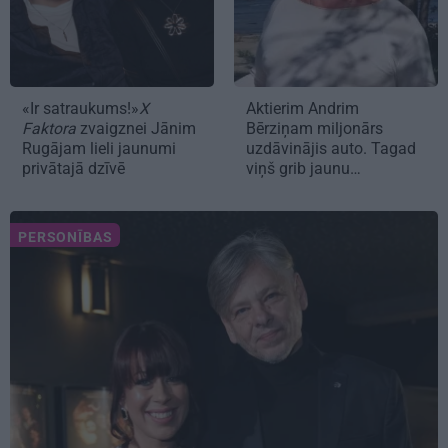
«Ir satraukums!»
X
Aktierim Andrim
Faktora
zvaigznei Jānim
Bērziņam miljonārs
Rugājam lieli jaunumi
uzdāvinājis auto. Tagad
privātajā dzīvē
viņš grib jaunu…
PERSONĪBAS