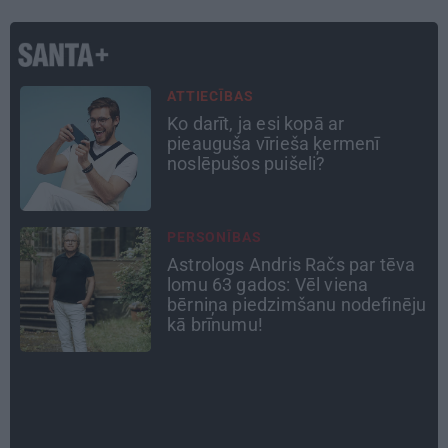
CEĻOJUMA PLĀNS
Draudzeņu ceļojums bez
drāmām: noderīgi padomi
plānošanai un 16 galamērķu
idejas
DZĪVESSTĀSTS
Stāsts, kas pārspēj kino
scenārijus: Kā Liepājas zēns
u
Volfs Ruvinskis kļuva par
Meksikas superzvaigzni
ATRADUMS
Virziens – jūra: Lauderu
ģimenes bezbēdīgi laiskā miera
osta Pūrciemā