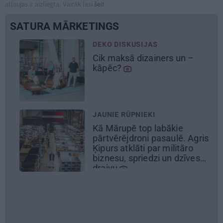
atļaujas ir aizliegta. Vairāk lasi
šeit
SATURA MĀRKETINGS
DEKO DISKUSIJAS
Cik maksā dizainers un –
kāpēc?
JAUNIE RŪPNIEKI
Kā Mārupē top labākie
pārtvērējdroni pasaulē. Agris
Ķipurs atklāti par militāro
biznesu, spriedzi un dzīves
draivu