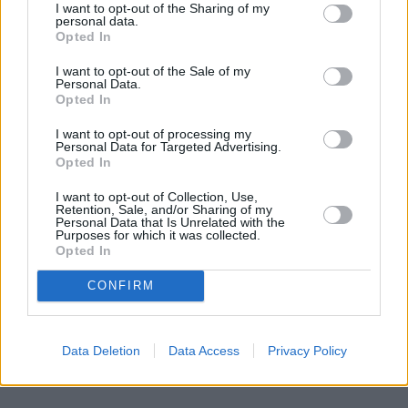
I want to opt-out of the Sharing of my
neapmaldīties olīveļļu pasaulē un
personal data.
izvēlēties labāko
Opted In
I want to opt-out of the Sale of my
PĒDU KOPŠANA
Personal Data.
Opted In
Ļoti sausas un raupjas pēdas: kas var
palīdzēt ikdienas kopšanā?
I want to opt-out of processing my
Personal Data for Targeted Advertising.
Opted In
KONDITOREJA
I want to opt-out of Collection, Use,
Retention, Sale, and/or Sharing of my
Alkalizētu vai dabīgu? Kā izvēlēties
Personal Data that Is Unrelated with the
kakao kūkām un citiem gardumiem
Purposes for which it was collected.
Opted In
CONFIRM
VASARA
Viegla soma, brīvs prāts un uz savas
ādas pārbaudīti ieteikumi
Data Deletion
Data Access
Privacy Policy
pārgājienam gar jūru