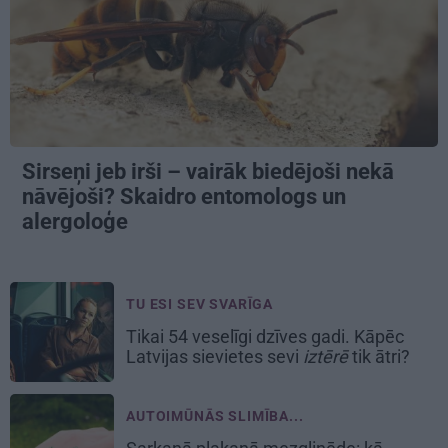
Sirseņi jeb irši – vairāk biedējoši nekā
nāvējoši? Skaidro entomologs un
alergoloģe
TU ESI SEV SVARĪGA
Tikai 54 veselīgi dzīves gadi. Kāpēc
Latvijas sievietes sevi
iztērē
tik ātri?
AUTOIMŪNĀS SLIMĪBA...