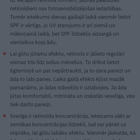
retinoīdiem nav fotosensibilizējošas iedarbības.
Tomēr ieteikums dienas gaišajā laikā vienmēr lietot
SPF ir vērtīgs, jo UV starojums ir arī ziemā un
mākoņainā laikā, bet SPF līdzeklis aizsargā un
vienlaikus kopj ādu.
Lai gūtu jūtamu efektu, retinols ir jālieto regulāri
vismaz trīs līdz sešus mēnešus. To drīkst lietot
ilgtermiņā un pat nepārtraukti, ja to dara pareizi un
āda to labi panes. Laika gaitā efekts kļūst mazāk
pamanāms, jo ādas stāvoklis ir uzlabojies. Ja āda
jūtas komfortabli, mitrināta un izskatās veselīga, viss
tiek darīts pareizi.
Svarīga ir retinoīda koncentrācija, ieteicams sākt ar
zemākas koncentrācijas līdzekli, tad var pāriet uz
stiprāku, lai gūtu labāku efektu. Vienmēr jāskatās, kā