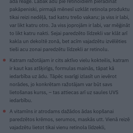
āda reaģē. Labāk ādu pie retinoīdiem pieradināt
pakāpeniski, pirmajā mēnesī uzklāt retinola produktu
tikai reizi nedēļā, tad katru trešo vakaru; ja viss ir labi,
var likt katru otro. Ja viss joprojām ir labi, var mēģināt
to likt katru nakti. Sejai paredzēto līdzekli var klāt arī
kakla un dekoltē zonā, bet acīm vajadzētu izvēlēties
tieši acu zonai paredzētu līdzekli ar retinolu.
Katram ražotājam ir cits aktīvo vielu kokteilis, katram
ir kaut kas atšķirīgs, formulas mainās, tāpat kā
iedarbība uz ādu. Tāpēc svarīgi izlasīt un ievērot
norādes, jo konkrētam ražotājam var būt savs
lietošanas kurss, – tas attiecas arī uz saules UVS
iedarbību.
A vitamīns ir atrodams dažādos ādas kopšanai
paredzētos krēmos, serumos, maskās utt. Vienā reizē
vajadzētu lietot tikai vienu retinola līdzekli,