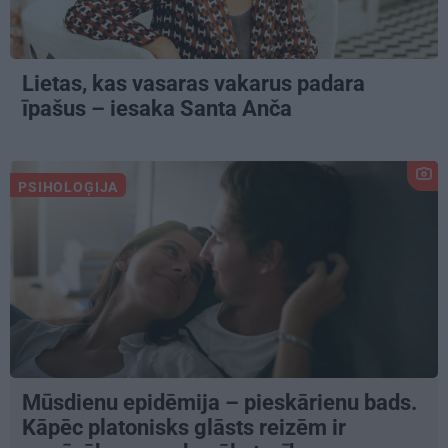
Lietas, kas vasaras vakarus padara
īpašus – iesaka Santa Anča
PSIHOLOĢIJA
Mūsdienu epidēmija – pieskārienu bads.
Kāpēc platonisks glāsts reizēm ir