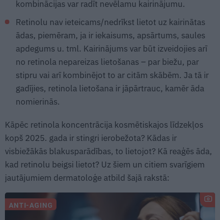
kombinācijas var radīt nevēlamu kairinājumu.
Retinolu nav ieteicams/nedrīkst lietot uz kairinātas
ādas, piemēram, ja ir iekaisums, apsārtums, saules
apdegums u. tml. Kairinājums var būt izveidojies arī
no retinola nepareizas lietošanas – par biežu, par
stipru vai arī kombinējot to ar citām skābēm. Ja tā ir
gadījies, retinola lietošana ir jāpārtrauc, kamēr āda
nomierinās.
Kāpēc retinola koncentrācija kosmētiskajos līdzekļos
kopš 2025. gada ir stingri ierobežota? Kādas ir
visbiežākās blakusparādības, to lietojot? Kā reaģēs āda,
kad retinolu beigsi lietot? Uz šiem un citiem svarīgiem
jautājumiem dermatoloģe atbild šajā rakstā:
ANTI-AGING