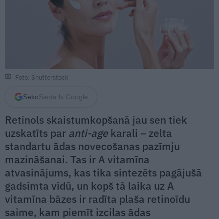
Foto: Shutterstock
Seko
Santa.lv Google
Retinols skaistumkopšanā jau sen tiek
uzskatīts par
anti-age
karali – zelta
standartu ādas novecošanas pazīmju
mazināšanai. Tas ir A vitamīna
atvasinājums, kas tika sintezēts pagājušā
gadsimta vidū, un kopš tā laika uz A
vitamīna bāzes ir radīta plaša retinoīdu
saime, kam piemīt izcilas ādas