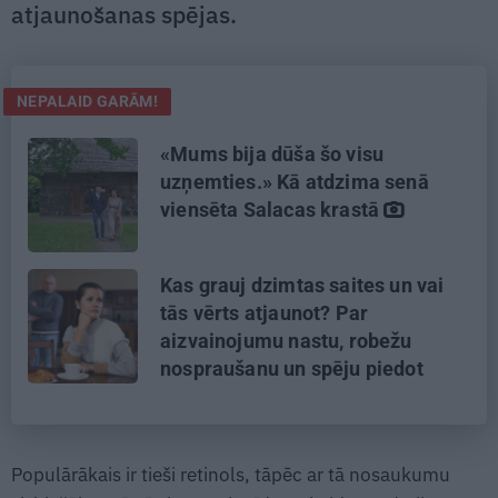
atjaunošanas spējas.
NEPALAID GARĀM!
«Mums bija dūša šo visu
uzņemties.» Kā atdzima senā
viensēta Salacas krastā
Kas grauj dzimtas saites un vai
tās vērts atjaunot? Par
aizvainojumu nastu, robežu
nospraušanu un spēju piedot
Populārākais ir tieši retinols, tāpēc ar tā nosaukumu