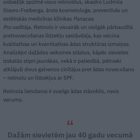
visbiežāk apzīmē visus retinoīdus, skaidro Ludmila
Stavro-Freiberga, ārste kosmetoloģe, preventīvās un
estētiskās medicīnas klīnikas
Panacea
Pro
vadītāja. Retinols ir visvairāk un visilgāk pārbaudītā
pretnovecošanas līdzekļu sastāvdaļa, kas veicina
kvalitatīvas un kvantitatīvas ādas struktūras izmaiņas.
Analizējot dažādos veiksmes stāstus, kāpēc sievietes
izskatās stipri jaunākas, nekā ir patiesībā, pētnieki
atklājuši divus galvenos cīnītājus pret ādas novecošanu
– retinolu un līdzekļus ar SPF.
Retinola lietošanai ir svarīgs ādas stāvoklis, nevis
vecums.
Dažām sievietēm jau 40 gadu vecumā