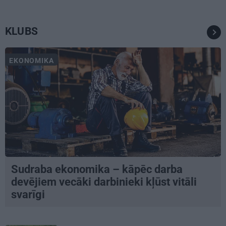
KLUBS
EKONOMIKA
Sudraba ekonomika – kāpēc darba
devējiem vecāki darbinieki kļūst vitāli
svarīgi