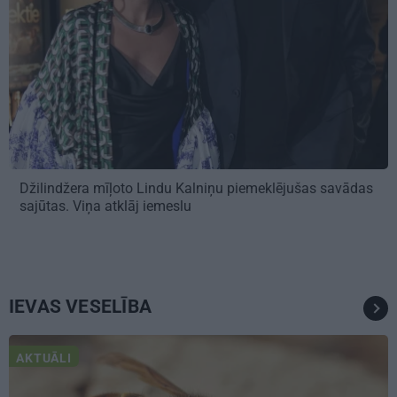
Džilindžera mīļoto Lindu Kalniņu piemeklējušas savādas
sajūtas. Viņa atklāj iemeslu
IEVAS VESELĪBA
AKTUĀLI