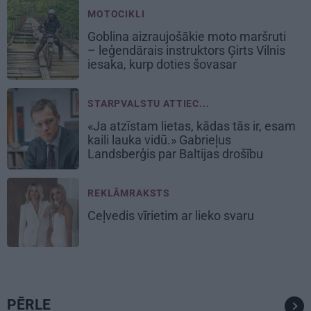
MOTOCIKLI
Goblina aizraujošākie moto maršruti
– leģendārais instruktors Ģirts Vilnis
iesaka, kurp doties šovasar
STARPVALSTU ATTIEC...
«Ja atzīstam lietas, kādas tās ir, esam
kaili lauka vidū.» Gabrieļus
Landsberģis par Baltijas drošību
REKLĀMRAKSTS
Ceļvedis vīrietim ar lieko svaru
PĒRLE