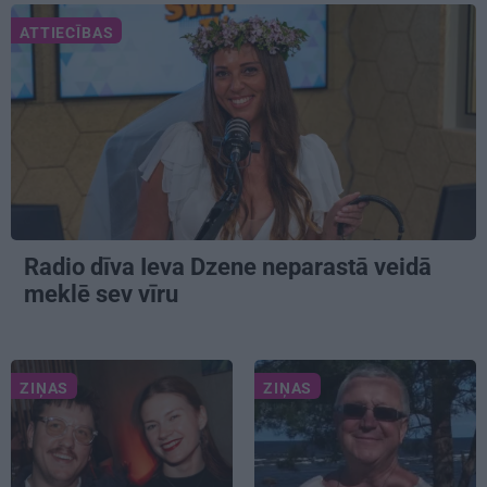
ATTIECĪBAS
Radio dīva Ieva Dzene neparastā veidā
meklē sev vīru
ZIŅAS
ZIŅAS