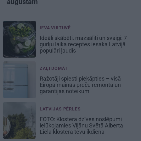
augustam
IEVA VIRTUVĒ
Ideāli skābēti, mazsālīti un svaigi: 7
gurķu laika receptes iesaka Latvijā
populāri ļaudis
ZAĻI DOMĀT
Ražotāji spiesti piekāpties – visā
Eiropā mainās preču remonta un
garantijas noteikumi
LATVIJAS PĒRLES
FOTO: Klostera dzīves noslēpumi –
ielūkojamies Viļānu Svētā Alberta
Lielā klostera tēvu ikdienā