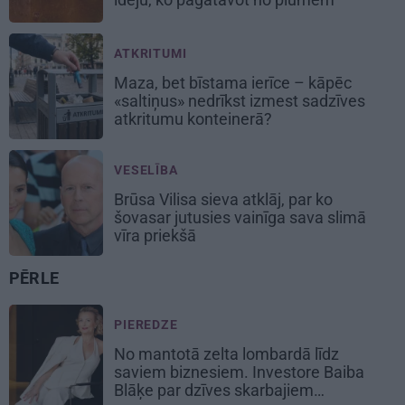
ATKRITUMI
Maza, bet bīstama ierīce – kāpēc
«saltiņus» nedrīkst izmest sadzīves
atkritumu konteinerā?
VESELĪBA
Brūsa Vilisa sieva atklāj, par ko
šovasar jutusies vainīga sava slimā
vīra priekšā
PĒRLE
PIEREDZE
No mantotā zelta lombardā līdz
saviem biznesiem. Investore Baiba
Blāķe par dzīves skarbajiem