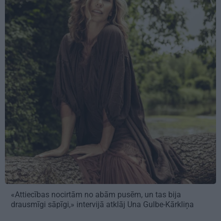
«Attiecības nocirtām no abām pusēm, un tas bija
drausmīgi sāpīgi,» intervijā atklāj Una Gulbe-Kārkliņa