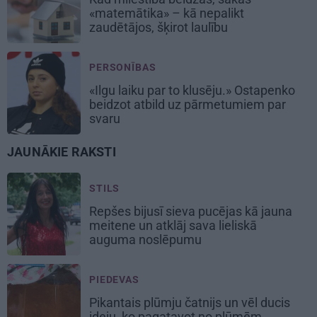
«matemātika» – kā nepalikt
zaudētājos, šķirot laulību
PERSONĪBAS
«Ilgu laiku par to klusēju.» Ostapenko
beidzot atbild uz pārmetumiem par
svaru
JAUNĀKIE RAKSTI
STILS
Repšes bijusī sieva pucējas kā jauna
meitene un atklāj sava lieliskā
auguma noslēpumu
PIEDEVAS
Pikantais
plūmju čatnijs
un vēl ducis
ideju, ko pagatavot no plūmēm