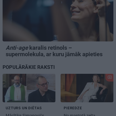
Anti-age
karalis retinols –
supermolekula, ar kuru jāmāk apieties
POPULĀRĀKIE RAKSTI
UZTURS UN DIĒTAS
PIEREDZE
Mācītājs Simanovičs
No mantotā zelta