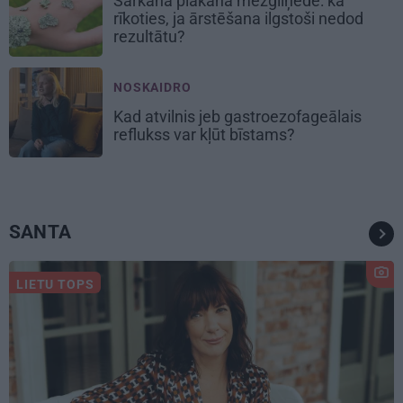
Sarkanā plakanā mezgliņēde: kā
rīkoties, ja ārstēšana ilgstoši nedod
rezultātu?
NOSKAIDRO
Kad atvilnis jeb gastroezofageālais
reflukss var kļūt bīstams?
SANTA
LIETU TOPS