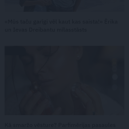
«Mūs taču garīgi vēl kaut kas saista!» Ērika
un Ievas Dreibantu mīlasstāsts
PARFĪMS
Kā smaržo vēsture? Parfimērijas pasaules