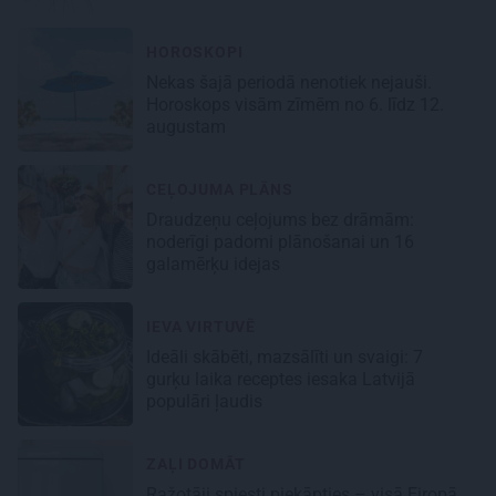
HOROSKOPI
Nekas šajā periodā nenotiek nejauši.
Horoskops visām zīmēm no 6. līdz 12.
augustam
CEĻOJUMA PLĀNS
Draudzeņu ceļojums bez drāmām:
noderīgi padomi plānošanai un 16
galamērķu idejas
IEVA VIRTUVĒ
Ideāli skābēti, mazsālīti un svaigi: 7
gurķu laika receptes iesaka Latvijā
populāri ļaudis
ZAĻI DOMĀT
Ražotāji spiesti piekāpties – visā Eiropā