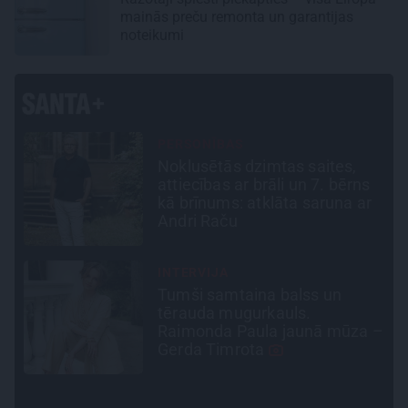
mainās preču remonta un garantijas
noteikumi
CIEMOS
«Vectēvam vajadzēja to
vērienu būvējot.» Kā Grišānu
r
ģimene atjauno senās dzimtas
mājas
INTERVIJA
Grūtāk par atkailināšanos ir
pieņemt sevi. Aktrise Katrīna
 –
Kreile par depresiju, mobingu
un ceļu līdz lielajām lomām
CEĻOJUMA PLĀNS