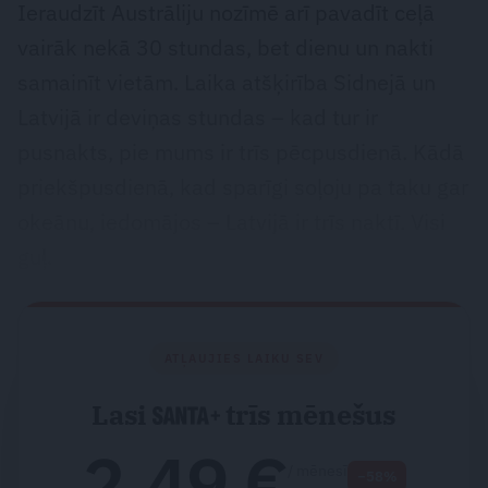
Ieraudzīt Austrāliju nozīmē arī pavadīt ceļā
vairāk nekā 30 stundas, bet dienu un nakti
samainīt vietām. Laika atšķirība Sidnejā un
Latvijā ir deviņas stundas – kad tur ir
pusnakts, pie mums ir trīs pēcpusdienā. Kādā
priekšpusdienā, kad sparīgi soļoju pa taku gar
okeānu, iedomājos – Latvijā ir trīs naktī. Visi
guļ.
ATĻAUJIES LAIKU SEV
Lasi
trīs mēnešus
2.49 €
/ mēnesī
−58%