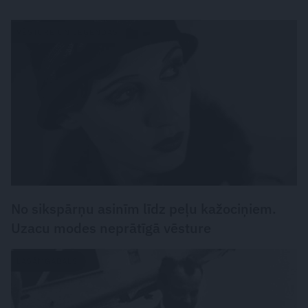
VĒSTURE UN LEĢENDAS
No sikspārņu asinīm līdz peļu kažociņiem.
Uzacu modes neprātīgā vēsture
LASĀMGABALS