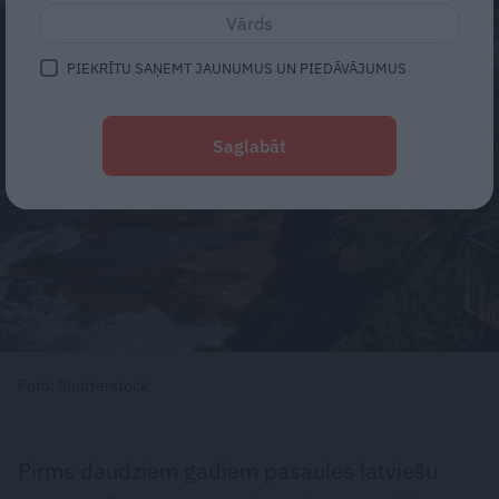
PIEKRĪTU SAŅEMT JAUNUMUS UN PIEDĀVĀJUMUS
Saglabāt
Foto: Shutterstock
Pirms daudziem gadiem pasaules latviešu