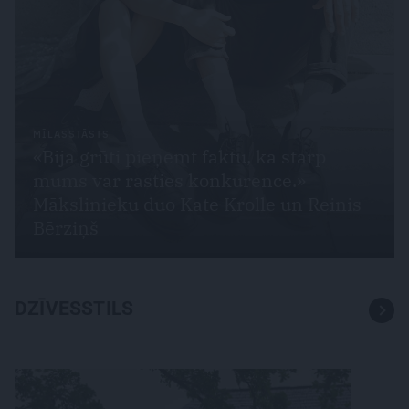
MĪLASSTĀSTS
«Bija grūti pieņemt faktu, ka starp
mums var rasties konkurence.»
Mākslinieku duo Kate Krolle un Reinis
Bērziņš
DZĪVESSTILS