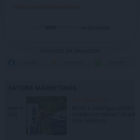
→
Aplūkot visus abonēšanas plānus
Jau esi
abonents?
Ienākt portālā
PADALIES AR DRAUGIEM
FACEBOOK
DRAUGIEM.LV
WHATSAPP
SATURA MĀRKETINGS
REKLĀMRAKSTS
em
No kā ir atkarīgas elektroauto
uzlādes izmaksas? Skaidro
Viršu eksperti