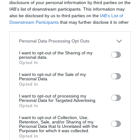
disclosure of your personal information by third parties on the
PERSONISKS STĀSTS
IAB’s list of downstream participants. This information may
also be disclosed by us to third parties on the
IAB’s List of
Downstream Participants
that may further disclose it to other
third parties.
Personal Data Processing Opt Outs
I want to opt-out of the Sharing of my
personal data.
Opted In
I want to opt-out of the Sale of my
Personal Data.
Opted In
Diāna Zande: «Man nav kauns atzīt, ka biju
attiecībās, kurās ļāvu sevi sist»
I want to opt-out of processing my
Personal Data for Targeted Advertising.
Opted In
PERSONĪBAS
I want to opt-out of Collection, Use,
Retention, Sale, and/or Sharing of my
Personal Data that Is Unrelated with the
Purposes for which it was collected.
Opted In