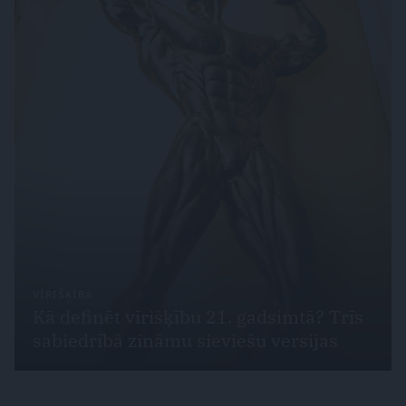
VĪRIŠĶĪBA
Kā definēt vīrišķību 21. gadsimtā? Trīs
sabiedrībā zināmu sieviešu versijas