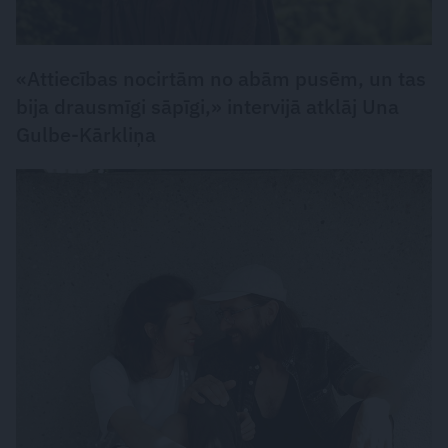
«Attiecības nocirtām no abām pusēm, un tas
bija drausmīgi sāpīgi,» intervijā atklāj Una
Gulbe-Kārkliņa