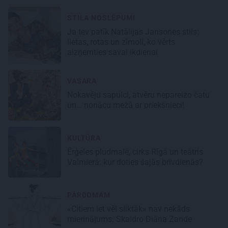
STILA NOSLĒPUMI
Ja tev patīk Natālijas Jansones stils:
lietas, rotas un zīmoli, ko vērts
aizņemties savai ikdienai
VASARA
Nokavēju sapulci, atvēru nepareizo čatu
un… nonācu mežā ar priekšnieci!
KULTŪRA
Ērģeles pludmalē, cirks Rīgā un teātris
Valmierā: kur doties šajās brīvdienās?
PĀRDOMĀM
«Citiem iet vēl sliktāk» nav nekāds
mierinājums. Skaidro Diāna Zande