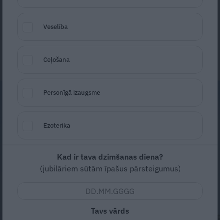
tomēr nestaigā.
Veselība
Lolita Lūse
16. maijs
Ceļošana
Personīgā izaugsme
Ezoterika
Kad ir tava dzimšanas diena?
(jubilāriem sūtām īpašus pārsteigumus)
Tavs vārds