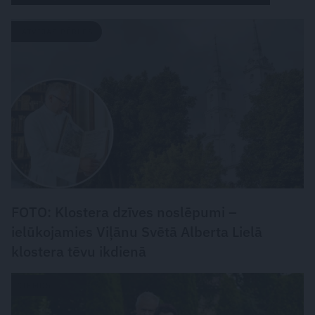
LATVIJAS PĒRLES
FOTO: Klostera dzīves noslēpumi –
ielūkojamies Viļānu Svētā Alberta Lielā
klostera tēvu ikdienā
CIEMOS