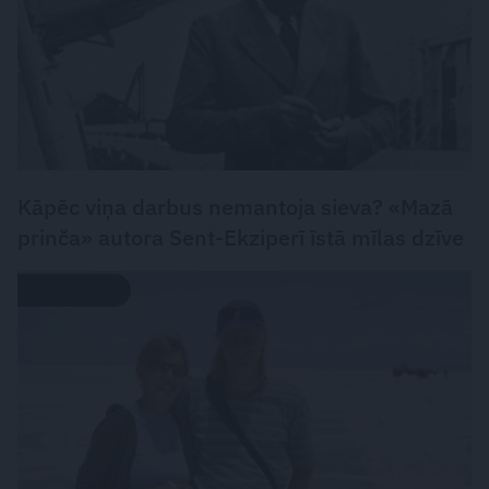
Kāpēc viņa darbus nemantoja sieva? «Mazā
prinča» autora Sent-Ekziperī īstā mīlas dzīve
MĪLASSTĀSTS