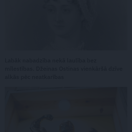
Labāk nabadzība nekā laulība bez
mīlestības. Džeinas Ostinas vienkāršā dzīve
alkās pēc neatkarības