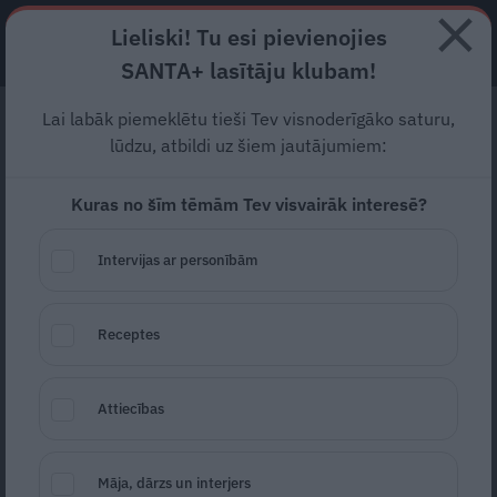
Lieliski! Tu esi pievienojies
ABONĒ
SANTA+ lasītāju klubam!
Lai labāk piemeklētu tieši Tev visnoderīgāko saturu,
«Nekad iepriekš nebiju tik
lūdzu, atbildi uz šiem jautājumiem:
skaidri apjautusi, cik ļoti
Kuras no šīm tēmām Tev visvairāk interesē?
liela ir pasaule.» Pieci
stāsti par Austrāliju
Intervijas ar personībām
«Cik forši, ka tu piepildi savu sapni!» tā man
Receptes
pirms došanās uz Austrāliju teica kolēģe.
Bet es nebiju pat sapņojusi tur nokļūt, jo tas
Attiecības
šķita kas neiespējams! Kad dzīve labvēlīgi
piedāvāja foršu piedzīvojumu, teicu jā divām
Māja, dārzs un interjers
lielām nedēļām zemē, kurā kājām gaisā