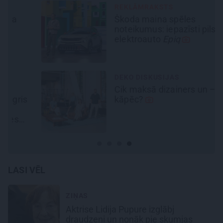
REKLĀMRAKSTS
Škoda maina spēles
noteikumus: iepazīsti pilsētas
elektroauto
Epiq
DEKO DISKUSIJAS
Cik maksā dizainers un –
kāpēc?
LASI VĒL
ZIŅAS
Aktrise Lidija Pupure izglābj
draudzeni un nonāk pie skumjas