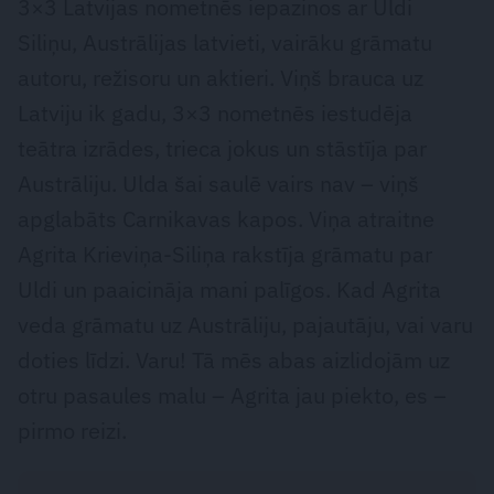
3×3 Latvijas nometnēs iepazinos ar Uldi
Siliņu, Austrālijas latvieti, vairāku grāmatu
autoru, režisoru un aktieri. Viņš brauca uz
Latviju ik gadu, 3×3 nometnēs iestudēja
teātra izrādes, trieca jokus un stāstīja par
Austrāliju. Ulda šai saulē vairs nav – viņš
apglabāts Carnikavas kapos. Viņa atraitne
Agrita Krieviņa-Siliņa rakstīja grāmatu par
Uldi un paaicināja mani palīgos. Kad Agrita
veda grāmatu uz Austrāliju, pajautāju, vai varu
doties līdzi. Varu! Tā mēs abas aizlidojām uz
otru pasaules malu – Agrita jau piekto, es –
pirmo reizi.