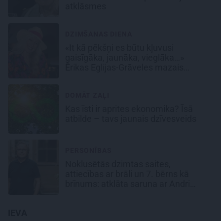
atklāsmes
DZIMŠANAS DIENA
«It kā pēkšņi es būtu kļuvusi
gaisīgāka, jaunāka, vieglāka…»
Ērikas Eglijas-Grāveles mazais
sievišķīgais noslēpums
DOMĀT ZAĻI
Kas īsti ir aprites ekonomika? Īsā
atbilde – tavs jaunais dzīvesveids
PERSONĪBAS
Noklusētās dzimtas saites,
attiecības ar brāli un 7. bērns kā
brīnums: atklāta saruna ar Andri
Raču
IEVA