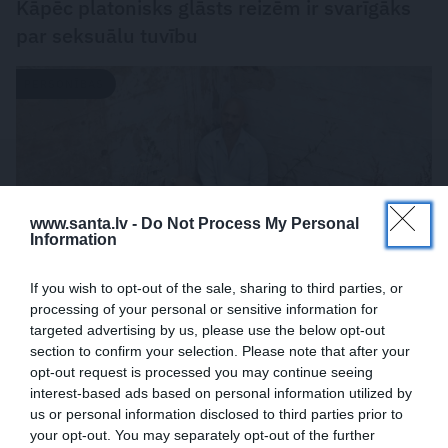
Kāpēc platonisks glāsts reizēm ir svarīgāks
par seksuālu tuvību
PERSONĪBAS
www.santa.lv -
Do Not Process My Personal
Information
If you wish to opt-out of the sale, sharing to third parties, or
processing of your personal or sensitive information for
targeted advertising by us, please use the below opt-out
«Mana eksistences forma kopš bērnības –
section to confirm your selection. Please note that after your
cīņa.» Lauris Dzelzītis par panikas lēkmēm,
opt-out request is processed you may continue seeing
vientulību un atgriešanos teātrī
interest-based ads based on personal information utilized by
us or personal information disclosed to third parties prior to
your opt-out. You may separately opt-out of the further