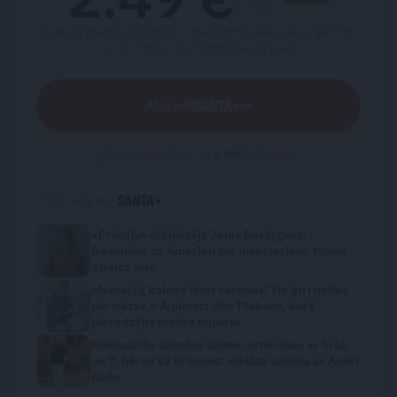
5.95 €
pirmie 3 mēneši · nākamie 3 maksājumi 3.99€ /mēn · pēc tam
5.95 €/ mēn. ·
pārtrauc jebkurā laikā
Abonēt
→
Droša apmaksa · jau
6 500
+
abonentu
LASI VĒL NO
«Printify» dibinātājs Jānis Berdigans:
Devāmies uz Ameriku pie investoriem. Mums
atteica visi
«Nevajag kalnos tēlot varoņus! Tie ātri noliks
pie vietas.» Alpīnists Atis Plakans, kurš
pieredzējis biedra bojāeju
Noklusētās dzimtas saites, attiecības ar brāli
un 7. bērns kā brīnums: atklāta saruna ar Andri
Raču