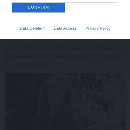
CONFIRM
Data Deletion
Data Access
Privacy Policy
«Ilgi centos saglabāt ģimeni par katru cenu.»
Rožu kolekcionāre Romija atklāti par savām
dzīves mācībām
INTERVIJA