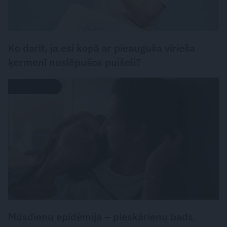
Ko darīt, ja esi kopā ar pieauguša vīrieša
ķermenī noslēpušos puišeli?
PSIHOLOĢIJA
Mūsdienu epidēmija – pieskārienu bads.