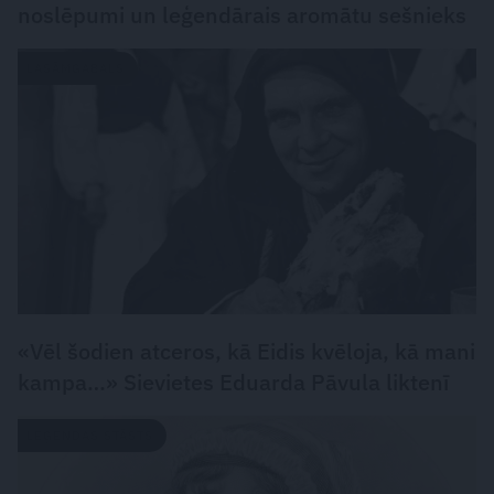
noslēpumi un leģendārais aromātu sešnieks
LASĀMGABALS
«Vēl šodien atceros, kā Eidis kvēloja, kā mani
kampa…» Sievietes Eduarda Pāvula liktenī
LEĢENDAS STĀSTS