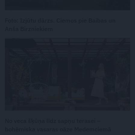
Foto: Izjūtu dārzs. Ciemos pie Baibas un
Anša Birzniekiem
DZĪVESSTILS
No veca šķūņa līdz sapņu terasei –
bohēmiska vasaras oāze Medemciemā