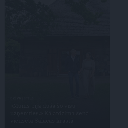
DZĪVESSTILS
«Mums bija dūša šo visu
uzņemties.» Kā atdzima senā
viensēta Salacas krastā