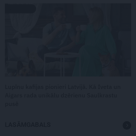
DZĪVESSTILS
Lupīnu kafijas pionieri Latvijā. Kā Iveta un
Aigars rada unikālu dzērienu Saulkrastu
pusē
LASĀMGABALS