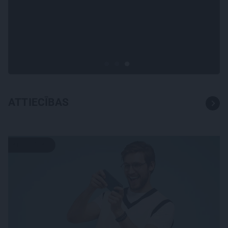
Draudzeņu ceļojums bez
drāmām: noderīgi padomi
plānošanai un 16 galamērķu
idejas
ATTIECĪBAS
ATTIECĪBAS