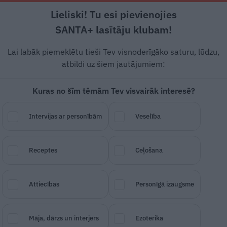
Lieliski! Tu esi pievienojies
Rīga +19°C
Mākoņains, DR vējš, 0.45 m/s
SANTA+ lasītāju klubam!
Skola
Bērnudārzs
Mazulis
Lai labāk piemeklētu tieši Tev visnoderīgāko saturu, lūdzu,
atbildi uz šiem jautājumiem:
Kuras no šīm tēmām Tev visvairāk interesē?
z asiņot deguns?
Intervijas ar personībām
Veselība
SAGLABĀ RAKSTU
DALĪTIES
12.
Receptes
Ceļošana
Attiecības
Personīgā izaugsme
Māja, dārzs un interjers
Ezoterika