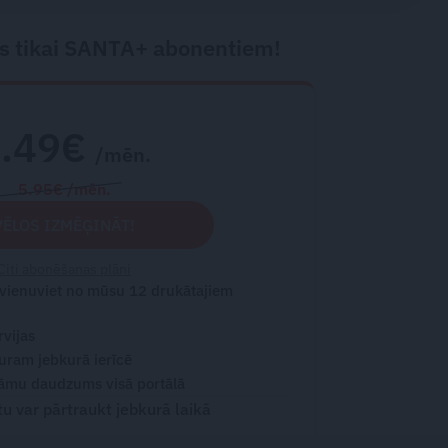
s tikai SANTA+ abonentiem!
2.49€
/mēn.
5.95€ /mēn.
VĒLOS IZMĒĢINĀT!
Citi abonēšanas plāni
 vienuviet no mūsu 12 drukātajiem
rvijas
turam jebkurā ierīcē
āmu daudzums visā portālā
 var pārtraukt jebkurā laikā