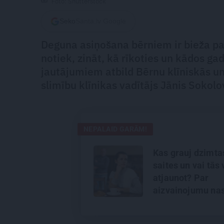
Foto: Shutterstock
Seko
Santa.lv Google
Deguna asiņošana bērniem ir bieža par
notiek, zināt, kā rīkoties un kādos ga
jautājumiem atbild Bērnu klīniskās un
slimību klīnikas vadītājs Jānis Sokolo
NEPALAID GARĀM!
Kas grauj dzimta
saites un vai tās 
atjaunot? Par
aizvainojumu nas
robežu nosprauš
spēju piedot