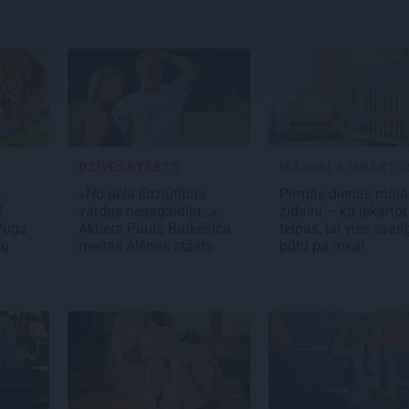
DZĪVESSTĀSTS
–
«No dēla līdzjūtības
Pirmās dienas mājā
?
vārdus nesagaidīju…»
zīdaini – kā iekārtot
 Puga
Aktiera Paula Butkēviča
telpas, lai viss svarī
tu
meitas Alēnas stāsts
būtu pa rokai