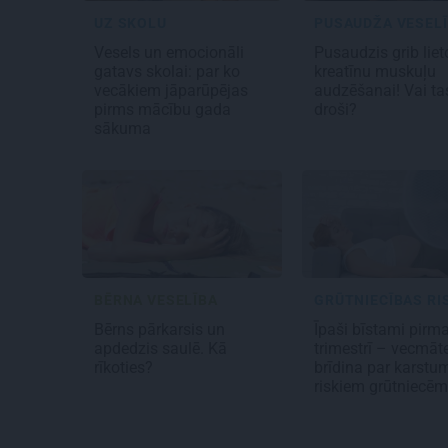
UZ SKOLU
PUSAUDŽA VESEL
Vesels un emocionāli
Pusaudzis grib liet
gatavs skolai: par ko
kreatīnu muskuļu
vecākiem jāparūpējas
audzēšanai! Vai tas
pirms mācību gada
droši?
sākuma
BĒRNA VESELĪBA
GRŪTNIECĪBAS RI
Bērns pārkarsis un
Īpaši bīstami pirm
apdedzis saulē. Kā
trimestrī – vecmāt
rīkoties?
brīdina par karstu
riskiem grūtniecē