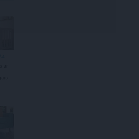
MĀJOKĻA IEKĀRTOŠAN...
s ar
gais