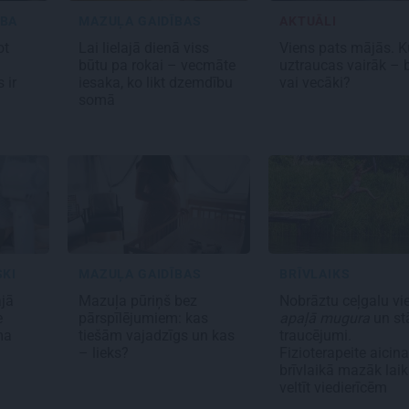
ĪBA
MAZUĻA GAIDĪBAS
AKTUĀLI
ot
Lai lielajā dienā viss
Viens pats mājās. K
būtu pa rokai – vecmāte
uztraucas vairāk – 
 ir
iesaka, ko likt dzemdību
vai vecāki?
somā
SKI
MAZUĻA GAIDĪBAS
BRĪVLAIKS
ajā
Mazuļa pūriņš bez
Nobrāztu ceļgalu vi
e
pārspīlējumiem: kas
apaļā mugura
un st
ma
tiešām vajadzīgs un kas
traucējumi.
m
– lieks?
Fizioterapeite aicina
brīvlaikā mazāk lai
veltīt viedierīcēm