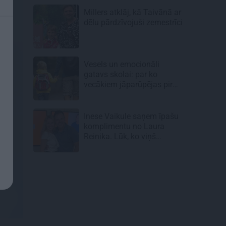
Millers atklāj, kā Taivānā ar
dēlu pārdzīvojuši zemestrīci
Vesels un emocionāli
gatavs skolai: par ko
vecākiem jāparūpējas pirms
mācību gada sākuma
Inese Vaikule saņem īpašu
komplimentu no Laura
Reinika. Lūk, ko viņš
pamanījis!