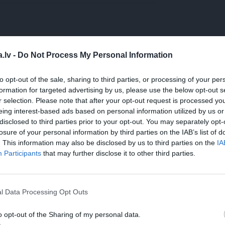
WHATSAPP
.lv -
Do Not Process My Personal Information
NAM
ASIŅO DEGUNS
SLIMĪBU ABC
BĒRNS
to opt-out of the sale, sharing to third parties, or processing of your per
formation for targeted advertising by us, please use the below opt-out s
r selection. Please note that after your opt-out request is processed y
eing interest-based ads based on personal information utilized by us or
 aizsargāts autortiesību objekts Autortiesību likuma izpratnē, un tā
disclosed to third parties prior to your opt-out. You may separately opt-
rāk lasi
šeit
losure of your personal information by third parties on the IAB’s list of
. This information may also be disclosed by us to third parties on the
IA
JA
Participants
that may further disclose it to other third parties.
s!
l Data Processing Opt Outs
o opt-out of the Sharing of my personal data.
 Santa.lv profilu vai kādu no šiem sociālo tīklu profili