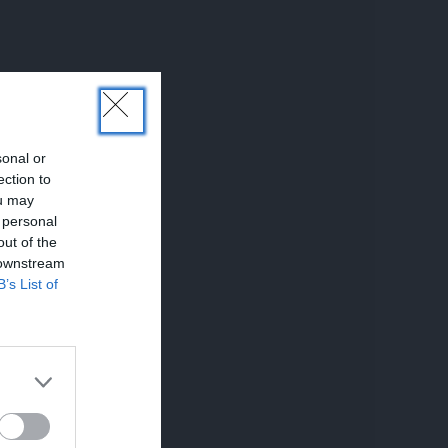
sonal or
ection to
ou may
 personal
out of the
 downstream
B’s List of
UNĀKIE
em.