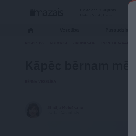
Piektdiena, 7. augusts
Madars, Alfrēds, Fredis
Veselība
Pusaudzis
RECEPTES
NODERĪGI
JAUNĀKAIS
POPULĀRĀKAIS
Kāpēc bērnam
mēd
BĒRNA VESELĪBA
Sindija Meluškāne
portals@santa.lv