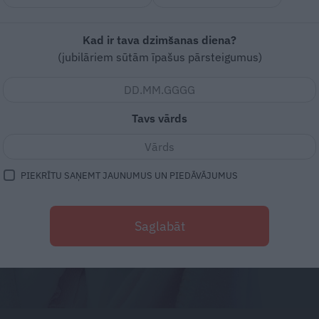
Kad ir tava dzimšanas diena?
(jubilāriem sūtām īpašus pārsteigumus)
Tavs vārds
PIEKRĪTU SAŅEMT JAUNUMUS UN PIEDĀVĀJUMUS
Saglabāt