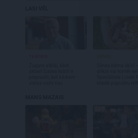
LASI VĒL
TEĀTRIS
SĒNES
Žagars atklāj, kādi
Sēnes bērna šķīvī 
aktieri Dailes teātrī ir
drīkst vai tomēr ne
pieprasīti, bet kādiem
Speciāliste Lizete
vietas vairs nav
kliedē populāru mī
MANS MAZAIS