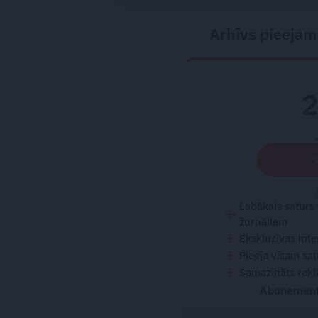
Arhīvs pieejam
Labākais saturs
žurnāliem
Ekskluzīvas inte
Pieeja visam sa
Samazināts rekl
Abonementu