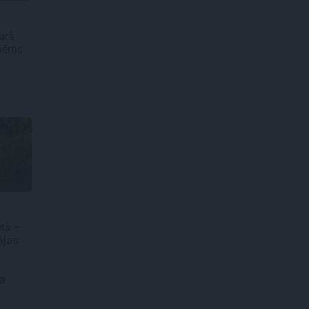
urš
bērns
etā –
ājas
ka