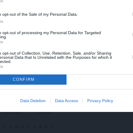
In
o opt-out of the Sale of my Personal Data.
In
to opt-out of processing my Personal Data for Targeted
ing.
In
o opt-out of Collection, Use, Retention, Sale, and/or Sharing
ersonal Data that Is Unrelated with the Purposes for which it
lected.
In
CONFIRM
REKLĀMRAKSTS
JAUNIE R
iks būvē savu
Pēteris Zālītis: Esmu
Kā Mārup
: Brīdis, kad
prāta mākslinieks
pārtvērē
Data Deletion
Data Access
Privacy Policy
 ienāk māju
Agris Ķip
militāro
spriedzi
draivu