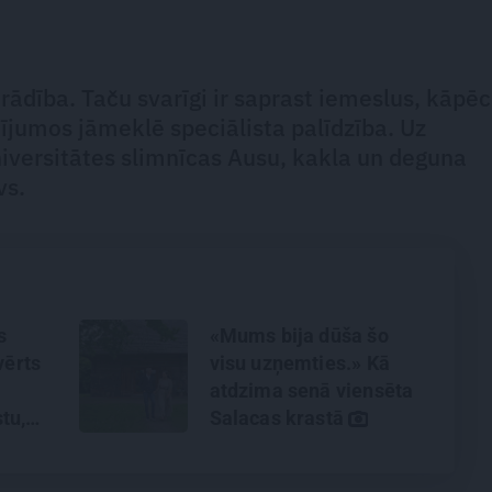
ādība. Taču svarīgi ir saprast iemeslus, kāpēc
dījumos jāmeklē speciālista palīdzība. Uz
iversitātes slimnīcas Ausu, kakla un deguna
vs.
s
«Mums bija dūša šo
vērts
visu uzņemties.» Kā
atdzima senā viensēta
tu,
Salacas krastā
anu un