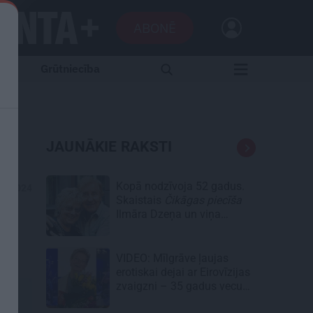
ABONĒ
Grūtniecība
JAUNĀKIE RAKSTI
Kopā nodzīvoja 52 gadus.
02.2024
Skaistais
Čikāgas piecīša
Ilmāra Dzeņa un viņa
Silvijas stāsts
VIDEO: Mīlgrāve ļaujas
erotiskai dejai ar Eirovīzijas
zvaigzni – 35 gadus vecu
skaistuli