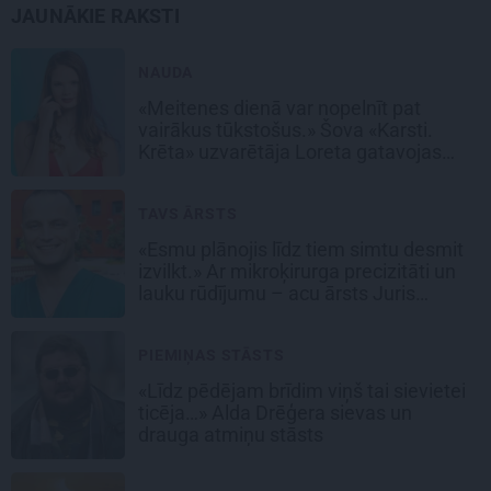
JAUNĀKIE RAKSTI
NAUDA
«Meitenes dienā var nopelnīt pat
vairākus tūkstošus.» Šova «Karsti.
Krēta» uzvarētāja Loreta gatavojas
sapņu darbam
TAVS ĀRSTS
«Esmu plānojis līdz tiem simtu desmit
izvilkt.» Ar mikroķirurga precizitāti un
lauku rūdījumu – acu ārsts Juris
Vanags
PIEMIŅAS STĀSTS
«Līdz pēdējam brīdim viņš tai sievietei
ticēja…» Alda Drēģera sievas un
drauga atmiņu stāsts