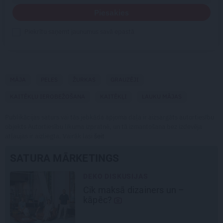
Piesakies
Piekrītu saņemt jaunumus savā epastā
MĀJA
PELES
ŽURKAS
GRAUZĒJI
KAITĒKĻU IEROBEŽOŠANA
KAITĒKĻI
LAUKU MĀJAS
Publikācijas saturs vai tās jebkāda apjoma daļa ir aizsargāts autortiesību
objekts Autortiesību likuma izpratnē, un tā izmantošana bez izdevēja
atļaujas ir aizliegta. Vairāk lasi
šeit
SATURA MĀRKETINGS
DEKO DISKUSIJAS
Cik maksā dizainers un –
šu
kāpēc?