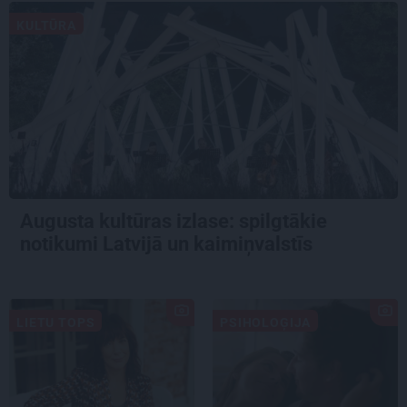
KULTŪRA
Augusta kultūras izlase: spilgtākie
notikumi Latvijā un kaimiņvalstīs
LIETU TOPS
PSIHOLOĢIJA