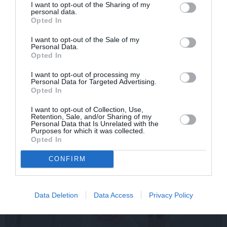
I want to opt-out of the Sharing of my
VASARA
personal data.
Nokavēju sapulci, atvēru nepareizo
Opted In
čatu un… nonācu mežā ar priekšnieci!
I want to opt-out of the Sale of my
Personal Data.
Opted In
KULTŪRA
I want to opt-out of processing my
Personal Data for Targeted Advertising.
Ērģeles pludmalē, cirks Rīgā un teātris
Opted In
Valmierā: kur doties šajās brīvdienās?
I want to opt-out of Collection, Use,
Retention, Sale, and/or Sharing of my
Personal Data that Is Unrelated with the
Purposes for which it was collected.
Opted In
PRIVĀTĀ DZĪVE
CONFIRM
JUBILEJA
Data Deletion
Data Access
Privacy Policy