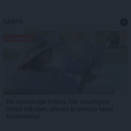
SANTA
LASĀMVIELA
No smeldzīga trillera līdz vasarīgam
mīlas stāstam: piecas grāmatas tavai
lasāmvielai