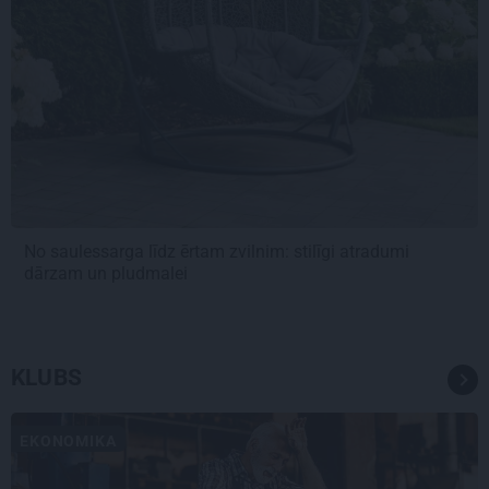
No saulessarga līdz ērtam zvilnim: stilīgi atradumi
dārzam un pludmalei
KLUBS
EKONOMIKA