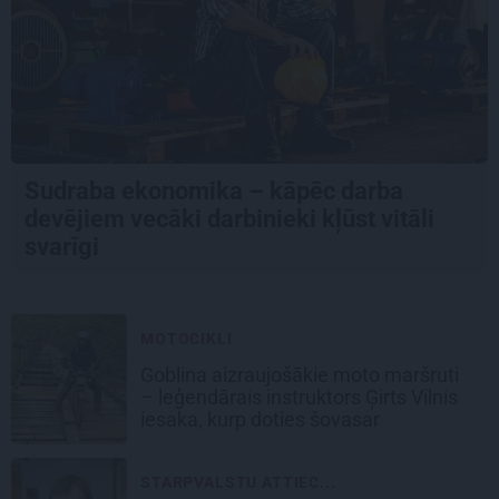
Sudraba ekonomika – kāpēc darba
devējiem vecāki darbinieki kļūst vitāli
svarīgi
MOTOCIKLI
Goblina aizraujošākie moto maršruti
– leģendārais instruktors Ģirts Vilnis
iesaka, kurp doties šovasar
STARPVALSTU ATTIEC...