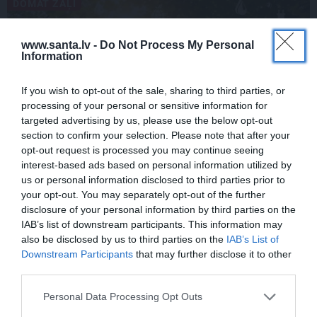
DOMĀT ZAĻI
www.santa.lv -
Do Not Process My Personal
Information
If you wish to opt-out of the sale, sharing to third parties, or
processing of your personal or sensitive information for
targeted advertising by us, please use the below opt-out
section to confirm your selection. Please note that after your
opt-out request is processed you may continue seeing
Kas īsti ir aprites ekonomika? Īsā atbilde
interest-based ads based on personal information utilized by
– tavs jaunais dzīvesveids
us or personal information disclosed to third parties prior to
your opt-out. You may separately opt-out of the further
disclosure of your personal information by third parties on the
IAB’s list of downstream participants. This information may
STILA NOSLĒPUMI
also be disclosed by us to third parties on the
IAB’s List of
Ja tev patīk Natālijas Jansones stils:
Downstream Participants
that may further disclose it to other
lietas, rotas un zīmoli, ko vērts
third parties.
aizņemties savai ikdienai
Personal Data Processing Opt Outs