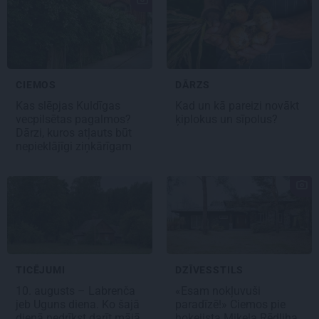
CIEMOS
DĀRZS
Kas slēpjas Kuldīgas
Kad un kā pareizi novākt
vecpilsētas pagalmos?
ķiplokus un sīpolus?
Dārzi, kuros atļauts būt
nepieklājīgi ziņkārīgam
TICĒJUMI
DZĪVESSTILS
10. augusts – Labrenča
«Esam nokļuvuši
jeb Uguns diena.
Ko šajā
paradīzē!» Ciemos pie
dienā nedrīkst darīt mājā
hokejista Miķeļa Rēdliha