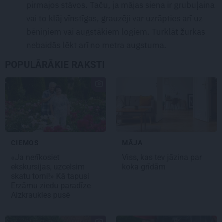
pirmajos stāvos. Taču, ja mājas siena ir grubuļaina
vai to klāj vīnstīgas, grauzēji var uzrāpties arī uz
bēniņiem vai augstākiem logiem. Turklāt žurkas
nebaidās lēkt arī no metra augstuma.
POPULĀRĀKIE RAKSTI
CIEMOS
MĀJA
«Ja nerīkosiet
Viss, kas tev jāzina par
ekskursijas, uzcelsim
koka grīdām
skatu torni!» Kā tapusi
Erzāmu ziedu paradīze
Aizkraukles pusē