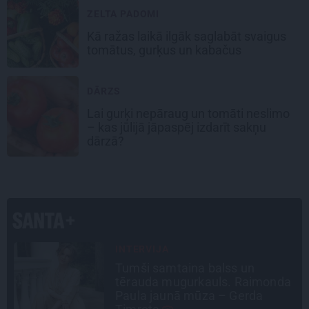
ZELTA PADOMI
Kā ražas laikā
ilgāk saglabāt svaigus
tomātus, gurķus un kabačus
DĀRZS
Lai gurķi nepāraug un tomāti neslimo
– kas jūlijā jāpaspēj izdarīt sakņu
dārzā?
PROFESIONĀLS INTERJERS
Ciemos: Eklektika bez haosa –
a
estēta mājoklis ar skatu uz
Rīgas centra jumtiem