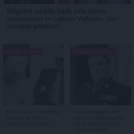
Mīlgrāve parāda, kādu stila odziņu
aizņēmusies no Laimas Vaikules. Jau
sen tādu gribējusi!
ATMIŅU STĀSTS
PIEMIŅAS STĀSTS
Krodera mūza Indra Briķe
Inta Ķuža kapakmenī
izstāsta, kā režisors
iegravēts atgādinājums
mainīja viņas likteni
par to, kas viņam bijis
mīļš un svarīgs…