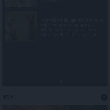
LEĢENDAS STĀSTS
s
Mistika un atrastie radi. Kā
«Likteņa līdumnieki» mainīja
pašu aktieru dzīves
CIEMOS
«Vectēvam vajadzēja to vērienu
būvējot.» Kā Grišānu ģimene
atjauno senās dzimtas mājas
IEVA