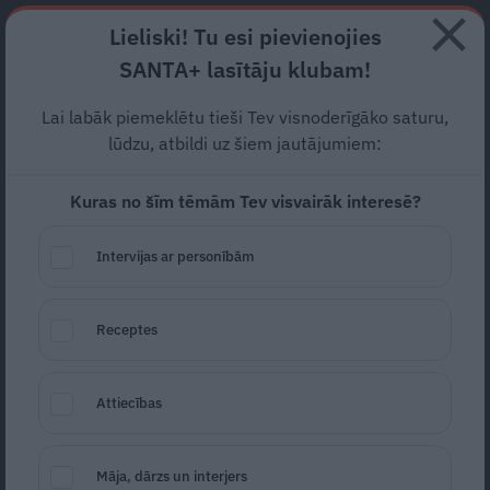
Abonē
Lieliski! Tu esi pievienojies
SANTA+ lasītāju klubam!
RECEPTES
NODERĪGI
JAUNĀKAIS
POPULĀRĀKAIS
Lai labāk piemeklētu tieši Tev visnoderīgāko saturu,
Ko darīt, lai
grauzēji
nesāktu
lūdzu, atbildi uz šiem jautājumiem:
dzīvot tavās mājās? 6
Kuras no šīm tēmām Tev visvairāk interesē?
praktiski padomi
Intervijas ar personībām
MĀJA
22.10.2025
Receptes
Elīna Kondrāte
Attiecības
Māja, dārzs un interjers