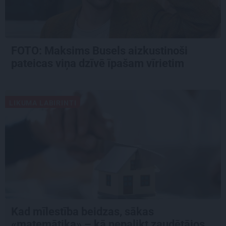
FOTO: Maksims Busels aizkustinoši
pateicas viņa dzīvē īpašam vīrietim
LIKUMA LABIRINTI
Kad mīlestība beidzas, sākas
«matemātika» – kā nepalikt zaudētājos,