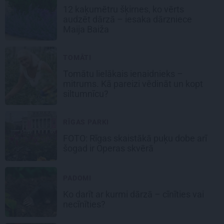
12 kaķumētru šķirnes, ko vērts
audzēt dārzā – iesaka dārzniece
Maija Baiža
TOMĀTI
Tomātu lielākais ienaidnieks –
mitrums. Kā pareizi vēdināt un kopt
siltumnīcu?
RĪGAS PARKI
FOTO: Rīgas skaistākā puķu dobe arī
šogad ir Operas skvērā
PADOMI
Ko darīt ar kurmi dārzā – cīnīties vai
necīnīties?