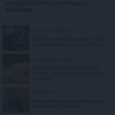
nāvējoši? Skaidro entomologs un
alergoloģe
TU ESI SEV SVARĪGA
Tikai 54 veselīgi dzīves gadi. Kāpēc
Latvijas sievietes sevi
iztērē
tik ātri?
AUTOIMŪNĀS SLIMĪBA...
Sarkanā plakanā mezgliņēde: kā
rīkoties, ja ārstēšana ilgstoši nedod
rezultātu?
NOSKAIDRO
Kad atvilnis jeb gastroezofageālais
reflukss var kļūt bīstams?