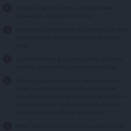
Ja māju sargā suns, peles un žurkas jutīsies
apdraudētas, šķērsojot klaju vietu.
Suņa bļodiņā jāber tikai tik daudz barības, cik viņš
vienā ēdienreizē apēd, nevis vienmēr jātur pilna
bļoda.
Ja pārtikā redzami grauzumi vai mēsli, tā jāizmet
un rūpīgi jānotīra virsma, kur grauzējs ložņājis.
Telpās
grauzēji
parasti iekļūst pa vaļā atstātām
durvīm vai logiem, caur bojātām kanalizācijas
caurulēm, lielām ventilācijas lūkām, spraugām un
caurumiem sienās. Jau laikus jālikvidē caurumi,
pa kuriem nelūgtie viesi var ielīst telpās.
Parasti žurkas un peles iemitinās pagrabos un ēku