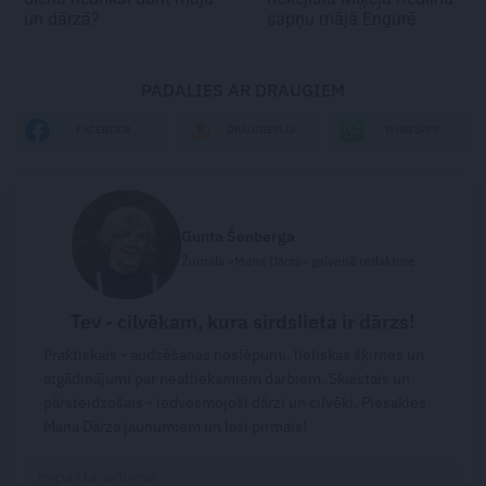
un dārzā?
sapņu mājā Engurē
PADALIES AR DRAUGIEM
WHATSAPP
FACEBOOK
DRAUGIEM.LV
Gunta Šenberga
Žurnāla «Mans Dārzs» galvenā redaktore
Tev - cilvēkam, kura sirdslieta ir dārzs!
Praktiskais - audzēšanas noslēpumi, lieliskas šķirnes un
atgādinājumi par neatliekamiem darbiem. Skaistais un
pārsteidzošais - iedvesmojoši dārzi un cilvēki. Piesakies
Mana Dārza jaunumiem un lasi pirmais!