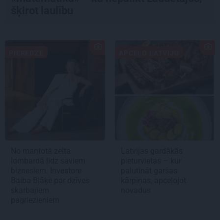
šķirot laulību
PIEREDZE
APCEĻO LATVIJU
No mantotā zelta
Latvijas gardākās
lombardā līdz saviem
pieturvietas – kur
biznesiem. Investore
palutināt garšas
Baiba Blāķe par dzīves
kārpiņas, apceļojot
skarbajiem
novadus
pagriezieniem