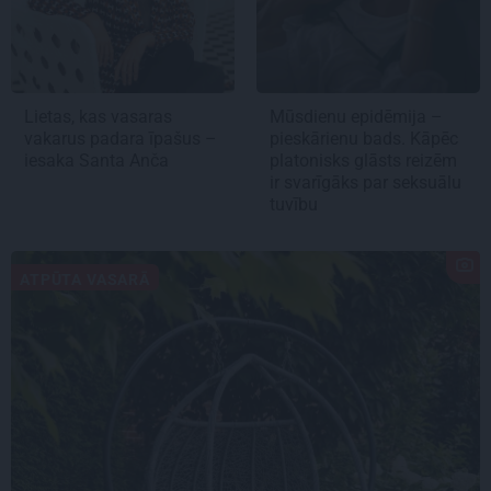
Lietas, kas vasaras
Mūsdienu epidēmija –
vakarus padara īpašus –
pieskārienu bads. Kāpēc
iesaka Santa Anča
platonisks glāsts reizēm
ir svarīgāks par seksuālu
tuvību
ATPŪTA VASARĀ