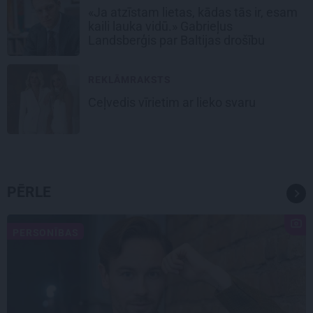
«Ja atzīstam lietas, kādas tās ir, esam
kaili lauka vidū.» Gabrieļus
Landsberģis par Baltijas drošību
REKLĀMRAKSTS
Ceļvedis vīrietim ar lieko svaru
PĒRLE
PERSONĪBAS