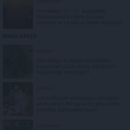
HOROSKOPI
Horoskops 11.–17. augustam:
Aptumsuma koridors 5 zīmes
izaicinās ar naudu un lielām iespējām
MANS DĀRZS
CIEMOS
Kas slēpjas Kuldīgas vecpilsētas
pagalmos? Dārzi, kuros atļauts būt
nepieklājīgi ziņkārīgam
CIEMOS
«Ja nerīkosiet ekskursijas, uzcelsim
skatu torni!» Kā tapusi Erzāmu ziedu
paradīze Aizkraukles pusē
DAIĻDĀRZS