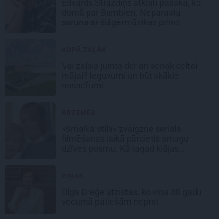
Edvards Strazdiņš atklāti pasaka, ko
domā par Bumbieri. Neparasta
saruna ar šlāgermūzikas princi
KOPĀ ZAĻĀK
Vai zaļais jumts der arī senāk celtai
mājai? Ieguvumi un būtiskākie
nosacījumi
ĀRZEMĒS
«Smalkā stila» zvaigzne seriāla
filmēšanas laikā pārcietis smagu
dzīves posmu. Kā tagad klājas
Emetam?
ZIŅAS
Olga Dreģe atzīstas, ko viņa 88 gadu
vecumā patiešām neprot