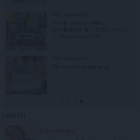
REKLĀMRAKSTS
Škoda maina spēles
noteikumus: iepazīsti pilsētas
elektroauto
Epiq
REKLĀMRAKSTS
Pirts sezonas izlase
LASI VĒL
ŠLĀGERMŪZIKA