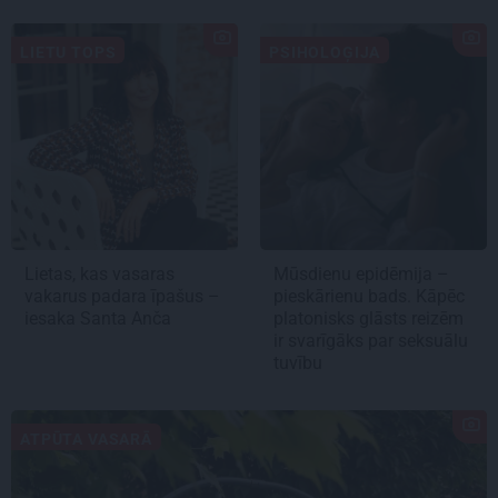
LIETU TOPS
PSIHOLOĢIJA
Lietas, kas vasaras
Mūsdienu epidēmija –
vakarus padara īpašus –
pieskārienu bads. Kāpēc
iesaka Santa Anča
platonisks glāsts reizēm
ir svarīgāks par seksuālu
tuvību
ATPŪTA VASARĀ