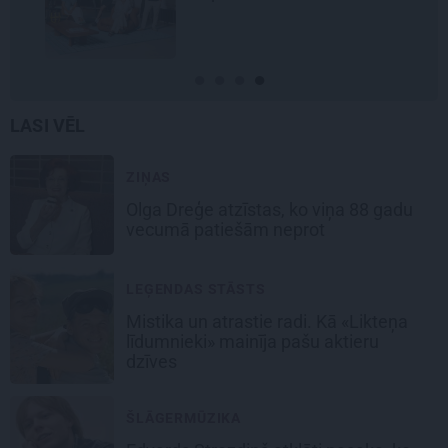
LASI VĒL
ZIŅAS
Olga Dreģe atzīstas, ko viņa 88 gadu
vecumā patiešām neprot
LEĢENDAS STĀSTS
Mistika un atrastie radi. Kā «Likteņa
līdumnieki» mainīja pašu aktieru
dzīves
ŠLĀGERMŪZIKA