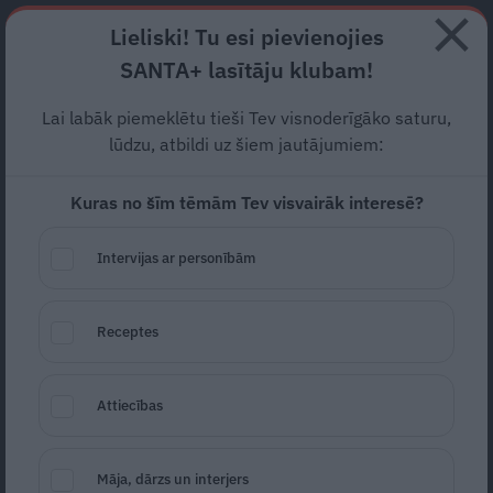
Abonē
Lieliski! Tu esi pievienojies
SANTA+ lasītāju klubam!
RECEPTES
NODERĪGI
JAUNĀKAIS
POPULĀRĀKAIS
Lai labāk piemeklētu tieši Tev visnoderīgāko saturu,
VIDEO: Pārgalvīgs
BMW
lūdzu, atbildi uz šiem jautājumiem:
vadītājs uz Vanšu tilta
ielido
Kuras no šīm tēmām Tev visvairāk interesē?
stāvošā auto
Intervijas ar personībām
SABIEDRĪBA
05.07.2019
Santa.lv
Receptes
Redakcija
portals@santa.lv
Attiecības
Māja, dārzs un interjers