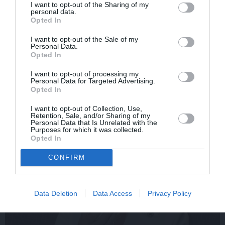
I want to opt-out of the Sharing of my
personal data.
Opted In
«Smalkā stila» zvaigzne
Sēru vēsts: Meksikā miris
seriāla filmēšanas laikā
populārais mūzikas
I want to opt-out of the Sale of my
pārcietis smagu dzīves
apskatnieks Klāss Vāvere
Personal Data.
posmu. Kā tagad klājas
Opted In
Emetam?
I want to opt-out of processing my
Personal Data for Targeted Advertising.
Opted In
ZIŅAS
I want to opt-out of Collection, Use,
Retention, Sale, and/or Sharing of my
Personal Data that Is Unrelated with the
Purposes for which it was collected.
Opted In
CONFIRM
Data Deletion
Data Access
Privacy Policy