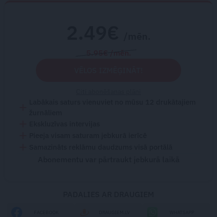
2.49€
/mēn.
5.95€ /mēn.
VĒLOS IZMĒĢINĀT!
Citi abonēšanas plāni
Labākais saturs vienuviet no mūsu 12 drukātajiem
žurnāliem
Ekskluzīvas intervijas
Pieeja visam saturam jebkurā ierīcē
Samazināts reklāmu daudzums visā portālā
Abonementu var pārtraukt jebkurā laikā
PADALIES AR DRAUGIEM
FACEBOOK
DRAUGIEM.LV
WHATSAPP