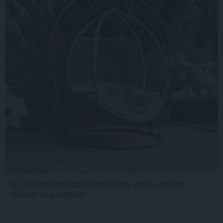
No saulessarga līdz ērtam zvilnim: stilīgi atradumi
dārzam un pludmalei