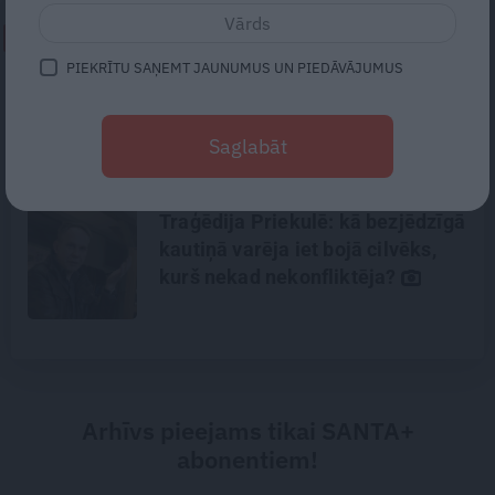
NEPALAID GARĀM!
PIEKRĪTU SAŅEMT JAUNUMUS UN PIEDĀVĀJUMUS
«Cilvēki mēdz sāpināt, bet suns
mīl, neskatoties ne uz ko.»
Nikolaja Puzikova un sievas
Saglabāt
Gitas mīlules – Faira un Late
Traģēdija Priekulē: kā bezjēdzīgā
kautiņā varēja iet bojā cilvēks,
kurš nekad nekonfliktēja?
Arhīvs pieejams tikai SANTA+
abonentiem!