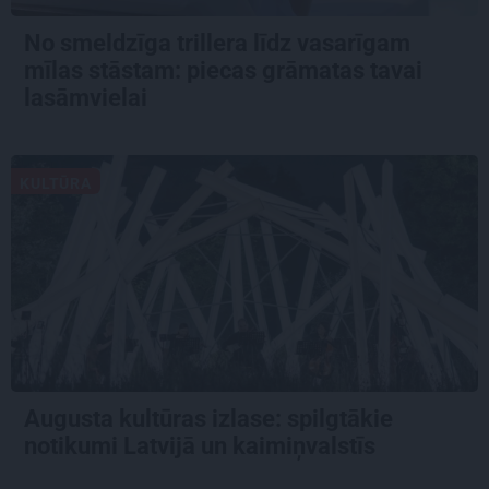
No smeldzīga trillera līdz vasarīgam
mīlas stāstam: piecas grāmatas tavai
lasāmvielai
KULTŪRA
Augusta kultūras izlase: spilgtākie
notikumi Latvijā un kaimiņvalstīs