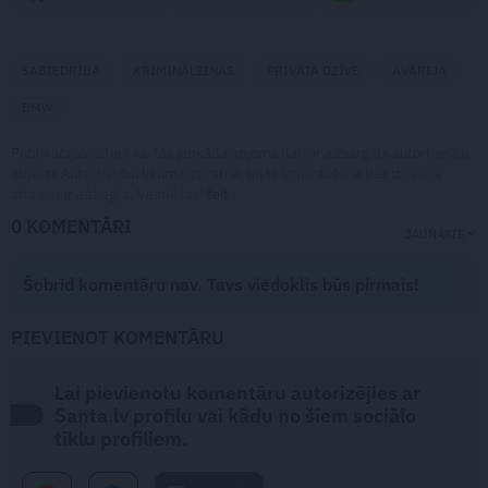
SABIEDRĪBA
KRIMINĀLZIŅAS
PRIVĀTĀ DZĪVE
AVĀRIJA
BMW
Publikācijas saturs vai tās jebkāda apjoma daļa ir aizsargāts autortiesību
objekts Autortiesību likuma izpratnē, un tā izmantošana bez izdevēja
atļaujas ir aizliegta. Vairāk lasi
šeit
0 KOMENTĀRI
JAUNĀKIE
Šobrīd komentāru nav. Tavs viedoklis būs pirmais!
PIEVIENOT KOMENTĀRU
Lai pievienotu komentāru autorizējies ar
Santa.lv profilu vai kādu no šiem sociālo
tīklu profiliem.