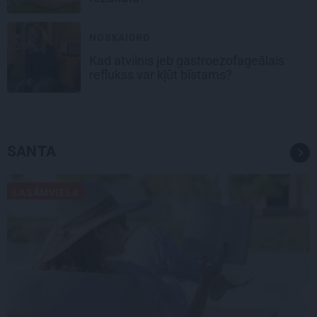
NOSKAIDRO
Kad atvilnis jeb gastroezofageālais
reflukss var kļūt bīstams?
SANTA
LASĀMVIELA