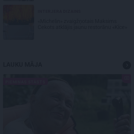
INTERJERA DIZAINS
«Michelin» zvaigžņotais Maksims
Cekots atklājis jaunu restorānu «Kíce»
LAUKU MĀJA
PIEMIŅAS STĀSTS