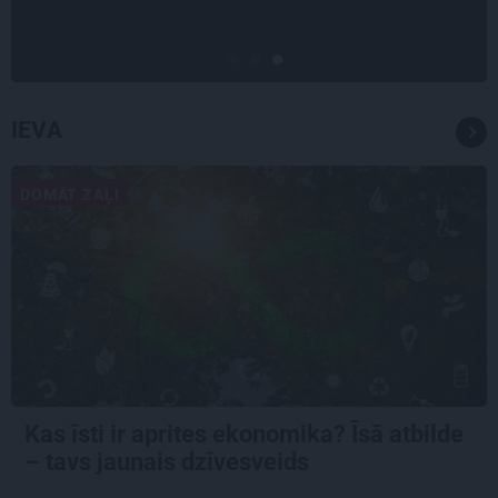
Gitas mīlules – Faira un Late
IEVA
DOMĀT ZAĻI
Kas īsti ir aprites ekonomika? Īsā atbilde
– tavs jaunais dzīvesveids