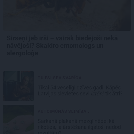
Sirseņi jeb irši – vairāk biedējoši nekā
nāvējoši? Skaidro entomologs un
alergoloģe
TU ESI SEV SVARĪGA
Tikai 54 veselīgi dzīves gadi. Kāpēc
Latvijas sievietes sevi
iztērē
tik ātri?
AUTOIMŪNĀS SLIMĪBA...
Sarkanā plakanā mezgliņēde: kā
rīkoties, ja ārstēšana ilgstoši nedod
rezultātu?