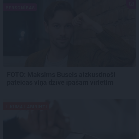
PERSONĪBAS
FOTO: Maksims Busels aizkustinoši
pateicas viņa dzīvē īpašam vīrietim
LIKUMA LABIRINTI