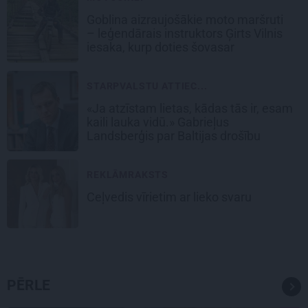
Goblina aizraujošākie moto maršruti
– leģendārais instruktors Ģirts Vilnis
iesaka, kurp doties šovasar
STARPVALSTU ATTIEC...
«Ja atzīstam lietas, kādas tās ir, esam
kaili lauka vidū.» Gabrieļus
Landsberģis par Baltijas drošību
REKLĀMRAKSTS
Ceļvedis vīrietim ar lieko svaru
PĒRLE