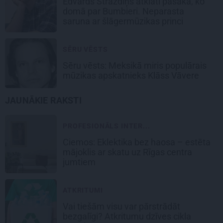
Edvards Strazdiņš atklāti pasaka, ko
domā par Bumbieri. Neparasta
saruna ar šlāgermūzikas princi
SĒRU VĒSTS
Sēru vēsts: Meksikā miris populārais
mūzikas apskatnieks Klāss Vāvere
JAUNĀKIE RAKSTI
PROFESIONĀLS INTER...
Ciemos: Eklektika bez haosa – estēta
mājoklis ar skatu uz Rīgas centra
jumtiem
ATKRITUMI
Vai tiešām visu var pārstrādāt
bezgalīgi? Atkritumu dzīves cikla