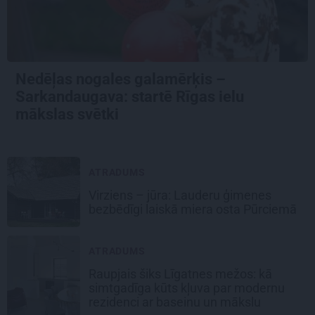
Nedēļas nogales galamērķis –
Sarkandaugava: startē Rīgas ielu
mākslas svētki
ATRADUMS
Virziens – jūra: Lauderu ģimenes
bezbēdīgi laiskā miera osta Pūrciemā
ATRADUMS
Raupjais šiks Līgatnes mežos: kā
simtgadīga kūts kļuva par modernu
rezidenci ar baseinu un mākslu