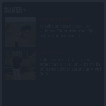
INTERVIJA
Tumši samtaina balss un
tērauda mugurkauls. Raimonda
Paula jaunā mūza – Gerda
Timrota
INTERVIJA
Grūtāk par atkailināšanos ir
ā
pieņemt sevi. Aktrise Katrīna
i
Kreile par depresiju, mobingu un
ceļu līdz lielajām lomām
SLAVENĪBU MĪLUĻI
«Cilvēki mēdz sāpināt, bet suns
mīl, neskatoties ne uz ko.»
Nikolaja Puzikova un sievas