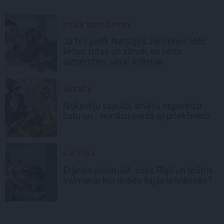
STILA NOSLĒPUMI
Ja tev patīk Natālijas Jansones stils:
lietas, rotas un zīmoli, ko vērts
aizņemties savai ikdienai
VASARA
Nokavēju sapulci, atvēru nepareizo
čatu un… nonācu mežā ar priekšnieci!
KULTŪRA
Ērģeles pludmalē, cirks Rīgā un teātris
Valmierā: kur doties šajās brīvdienās?