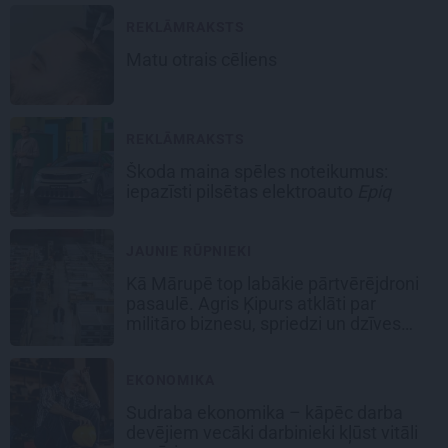
REKLĀMRAKSTS
Matu otrais cēliens
REKLĀMRAKSTS
Škoda maina spēles noteikumus:
iepazīsti pilsētas elektroauto
Epiq
JAUNIE RŪPNIEKI
Kā Mārupē top labākie pārtvērējdroni
pasaulē. Agris Ķipurs atklāti par
militāro biznesu, spriedzi un dzīves
draivu
EKONOMIKA
Sudraba ekonomika – kāpēc darba
devējiem vecāki darbinieki kļūst vitāli