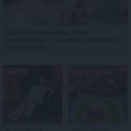
Kad mīlestība beidzas, sākas
«matemātika» – kā nepalikt zaudētājos,
šķirot laulību
PIEREDZE
APCEĻO LATVIJU
No mantotā zelta
Latvijas gardākās