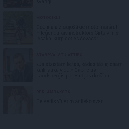
svarīgi
MOTOCIKLI
Goblina aizraujošākie moto maršruti
– leģendārais instruktors Ģirts Vilnis
iesaka, kurp doties šovasar
STARPVALSTU ATTIEC...
«Ja atzīstam lietas, kādas tās ir, esam
kaili lauka vidū.» Gabrieļus
Landsberģis par Baltijas drošību
REKLĀMRAKSTS
Ceļvedis vīrietim ar lieko svaru