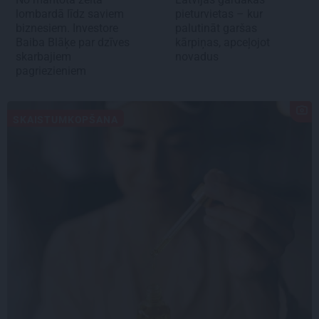
lombardā līdz saviem
pieturvietas – kur
biznesiem. Investore
palutināt garšas
Baiba Blāķe par dzīves
kārpiņas, apceļojot
skarbajiem
novadus
pagriezieniem
SKAISTUMKOPŠANA