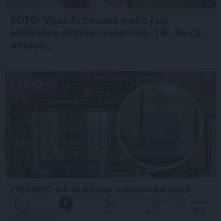
FOTO:
Vijas Artmanes meita
ļauj
ielūkoties aktrises vasarnīcā. Tik daudz
atmiņu…
SLAVENĪBAS
CIEMOS: Kā Rukšāne saimnieko savā
lauku rezidencē ar dīķi un stilīgo mājas
bibliotēku
GALVENĀ
KLAUSIES
IENĀC
PADALĪTIES
VAIRĀK