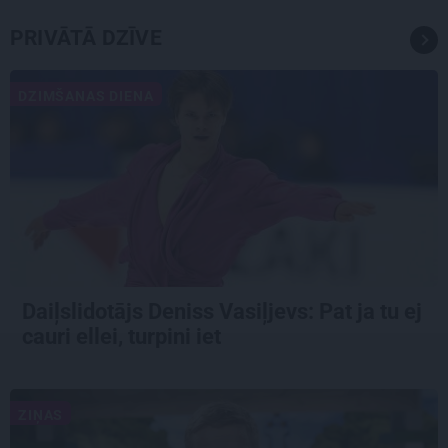
PRIVĀTĀ DZĪVE
DZIMŠANAS DIENA
Daiļslidotājs Deniss Vasiļjevs: Pat ja tu ej
cauri ellei, turpini iet
ZIŅAS