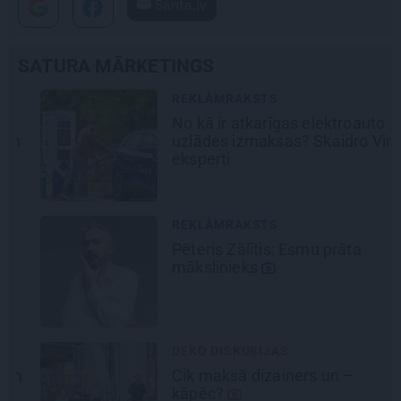
Santa.lv
SATURA MĀRKETINGS
REKLĀMRAKSTS
No kā ir atkarīgas elektroauto
uzlādes izmaksas? Skaidro Viršu
eksperti
REKLĀMRAKSTS
Pēteris Zālītis: Esmu prāta
mākslinieks
DEKO DISKUSIJAS
Cik maksā dizainers un –
kāpēc?