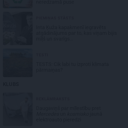
neredzamā puse
PIEMIŅAS STĀSTS
Inta Ķuža kapakmenī iegravēts
atgādinājums par to, kas viņam bijis
mīļš un svarīgs…
TESTI
TESTS: Cik labi tu izproti klimata
pārmaiņas?
KLUBS
REKLĀMRAKSTS
Daugaviņš par mīlestību pret
Mercedes
un
kosmisko
jaunā
elektroauto pieredzi