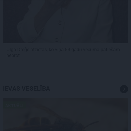
Olga Dreģe atzīstas, ko viņa 88 gadu vecumā patiešām
neprot
IEVAS VESELĪBA
AKTUĀLI