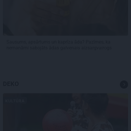
Sausums, apsārtums un kaprīza āda? Pazīmes, ka
nemanāmi sabojāts ādas galvenais aizsargvairogs
DEKO
KULTŪRA