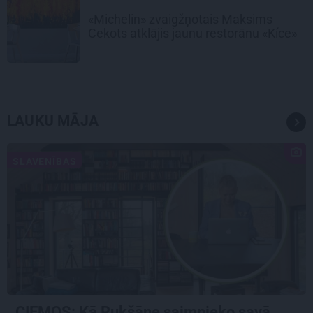
«Michelin» zvaigžņotais Maksims
Cekots atklājis jaunu restorānu «Kíce»
LAUKU MĀJA
SLAVENĪBAS
CIEMOS: Kā Rukšāne saimnieko savā