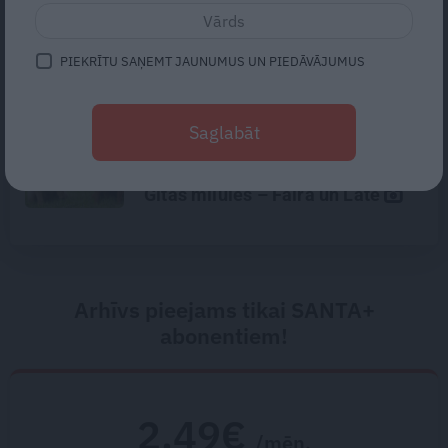
«Te nav jāpļauj zāle un varam būt
laiski.» Kā mākslinieki un
arhitekti Lauderi atjaunoja senu
PIEKRĪTU SAŅEMT JAUNUMUS UN PIEDĀVĀJUMUS
zvejniekmāju
«Cilvēki mēdz sāpināt, bet suns
Saglabāt
mīl, neskatoties ne uz ko.»
Nikolaja Puzikova un sievas
Gitas mīlules – Faira un Late
Arhīvs pieejams tikai SANTA+
abonentiem!
2.49€
/mēn.