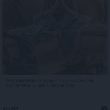
Tavs lētais krekls nemaz nav tik lēts. Kā ātrā mode
ietekmē vidi un ko darīt ar lieko apģērbu
KLUBS