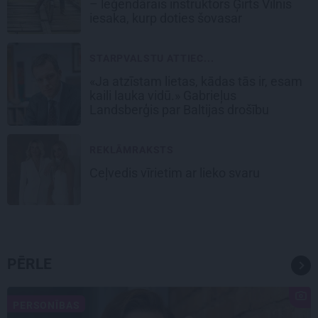
– leģendārais instruktors Ģirts Vilnis
iesaka, kurp doties šovasar
STARPVALSTU ATTIEC...
«Ja atzīstam lietas, kādas tās ir, esam
kaili lauka vidū.» Gabrieļus
Landsberģis par Baltijas drošību
REKLĀMRAKSTS
Ceļvedis vīrietim ar lieko svaru
PĒRLE
PERSONĪBAS