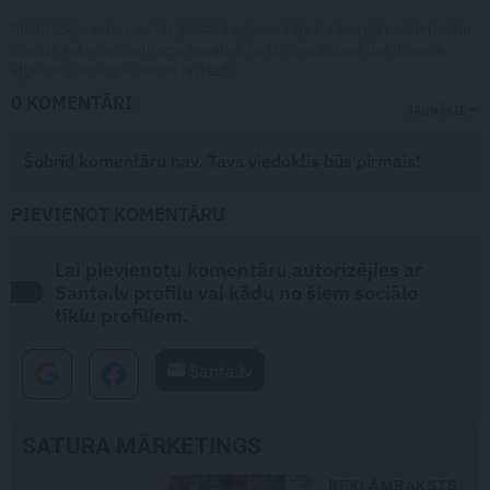
Publikācijas saturs vai tās jebkāda apjoma daļa ir aizsargāts autortiesību
objekts Autortiesību likuma izpratnē, un tā izmantošana bez izdevēja
atļaujas ir aizliegta. Vairāk lasi
šeit
0 KOMENTĀRI
JAUNĀKIE
Šobrīd komentāru nav. Tavs viedoklis būs pirmais!
PIEVIENOT KOMENTĀRU
Lai pievienotu komentāru autorizējies ar
Santa.lv profilu vai kādu no šiem sociālo
tīklu profiliem.
Santa.lv
SATURA MĀRKETINGS
REKLĀMRAKSTS