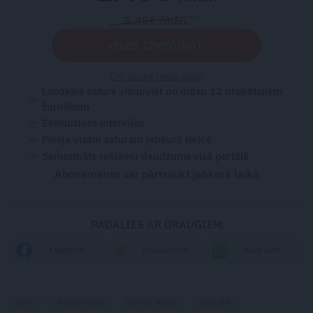
5.95€ /mēn.
VĒLOS IZMĒĢINĀT!
Citi abonēšanas plāni
Labākais saturs vienuviet no mūsu 12 drukātajiem
žurnāliem
Ekskluzīvas intervijas
Pieeja visam saturam jebkurā ierīcē
Samazināts reklāmu daudzums visā portālā
Abonementu var pārtraukt jebkurā laikā
PADALIES AR DRAUGIEM
FACEBOOK
DRAUGIEM.LV
WHATSAPP
AUTO
AUTO TESTI
RETRO AUTO
JAGUAR