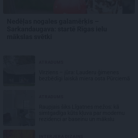
Nedēļas nogales galamērķis –
Sarkandaugava: startē Rīgas ielu
mākslas svētki
ATRADUMS
Virziens – jūra: Lauderu ģimenes
bezbēdīgi laiskā miera osta Pūrciemā
ATRADUMS
Raupjais šiks Līgatnes mežos: kā
simtgadīga kūts kļuva par modernu
rezidenci ar baseinu un mākslu
INTERJERA DIZAINS