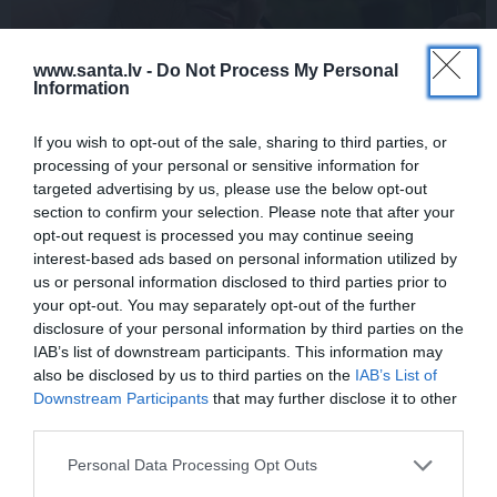
www.santa.lv -
Do Not Process My Personal
Information
FOTO:
Vijas Artmanes meita
ļauj
If you wish to opt-out of the sale, sharing to third parties, or
ielūkoties aktrises vasarnīcā. Tik daudz
processing of your personal or sensitive information for
atmiņu…
targeted advertising by us, please use the below opt-out
section to confirm your selection. Please note that after your
opt-out request is processed you may continue seeing
interest-based ads based on personal information utilized by
us or personal information disclosed to third parties prior to
ŠLĀGERMŪZIKA
DZIMŠANAS DIENA
your opt-out. You may separately opt-out of the further
disclosure of your personal information by third parties on the
IAB’s list of downstream participants. This information may
also be disclosed by us to third parties on the
IAB’s List of
Downstream Participants
that may further disclose it to other
third parties.
Personal Data Processing Opt Outs