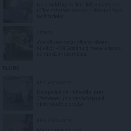
No smeldzīga trillera līdz vasarīgam
mīlas stāstam: piecas grāmatas tavai
lasāmvielai
CIEMOS
«Vectēvam vajadzēja to vērienu
būvējot.» Kā Grišānu ģimene atjauno
senās dzimtas mājas
KLUBS
REKLĀMRAKSTS
Daugaviņš par mīlestību pret
Mercedes
un
kosmisko
jaunā
elektroauto pieredzi
REKLĀMRAKSTS
Matu otrais cēliens