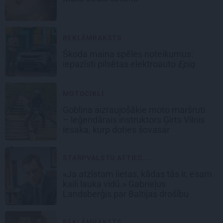
REKLĀMRAKSTS
Škoda maina spēles noteikumus:
iepazīsti pilsētas elektroauto
Epiq
MOTOCIKLI
Goblina aizraujošākie moto maršruti
– leģendārais instruktors Ģirts Vilnis
iesaka, kurp doties šovasar
STARPVALSTU ATTIEC...
«Ja atzīstam lietas, kādas tās ir, esam
kaili lauka vidū.» Gabrieļus
Landsberģis par Baltijas drošību
REKLĀMRAKSTS