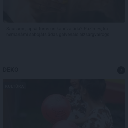
Sausums, apsārtums un kaprīza āda? Pazīmes, ka
nemanāmi sabojāts ādas galvenais aizsargvairogs
DEKO
KULTŪRA