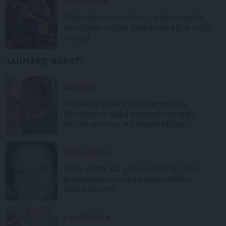
EKONOMIKA
Sudraba ekonomika – kāpēc darba
devējiem vecāki darbinieki kļūst vitāli
svarīgi
JAUNĀKIE RAKSTI
ĀRZEMĒS
«Smalkā stila» zvaigzne seriāla
filmēšanas laikā pārcietis smagu
dzīves posmu. Kā tagad klājas
Emetam?
SĒRU VĒSTS
Sēru vēsts: 62 gadu vecumā miris
populārais mūzikas apskatnieks
Klāss Vāvere
LASĀMVIELA