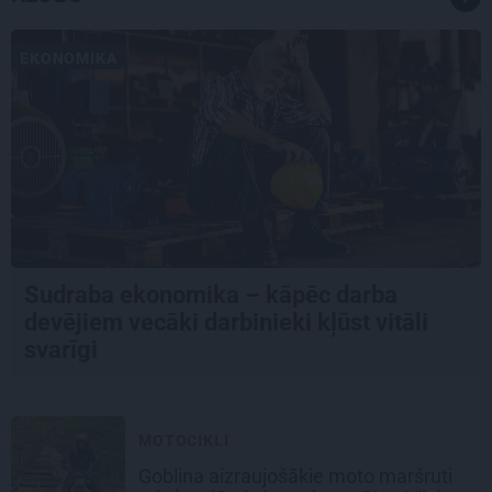
EKONOMIKA
Sudraba ekonomika – kāpēc darba
devējiem vecāki darbinieki kļūst vitāli
svarīgi
MOTOCIKLI
Goblina aizraujošākie moto maršruti