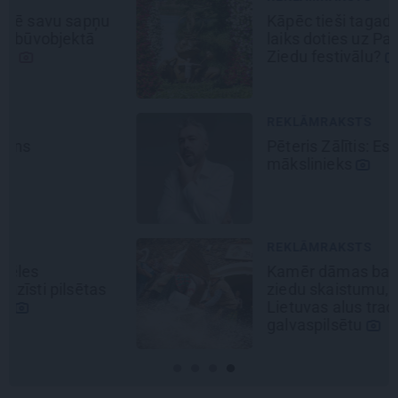
Kāpēc tieši tagad ir labākais
laiks doties uz Pakrojas muižas
Ziedu festivālu?
REKLĀMRAKSTS
Pēteris Zālītis: Esmu prāta
mākslinieks
REKLĀMRAKSTS
Kamēr dāmas bauda miljoniem
ziedu skaistumu, kungi atklāj
Lietuvas alus tradīciju
galvaspilsētu