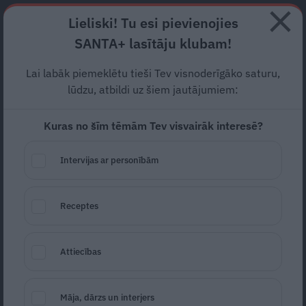
Abonē
Lieliski! Tu esi pievienojies
SANTA+ lasītāju klubam!
RECEPTES
NODERĪGI
JAUNĀKAIS
POPULĀRĀKAIS
Lai labāk piemeklētu tieši Tev visnoderīgāko saturu,
Motormuzeja retro auto —
lūdzu, atbildi uz šiem jautājumiem:
Jaguar E-type
populārais
Kuras no šīm tēmām Tev visvairāk interesē?
sportists
Intervijas ar personībām
AUTO
19.03.2019
Receptes
Valdis Kļaviņš
Attiecības
Māja, dārzs un interjers