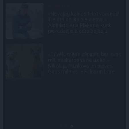
STIPRAIS STĀSTS
«Bērnus ar tik augstu cukura
līmeni mēdz ievest jau komā.»
Madara un Gatis par dzīvi ar dēla
diabētu
INTERVIJA
s
Grūtāk par atkailināšanos ir
pieņemt sevi. Aktrise Katrīna
Kreile par depresiju, mobingu un
ceļu līdz lielajām lomām
CEĻOJUMA PLĀNS
Draudzeņu ceļojums bez
drāmām: noderīgi padomi
plānošanai un 16 galamērķu
idejas