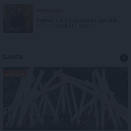
NOSKAIDRO
Kad atvilnis jeb gastroezofageālais
reflukss var kļūt bīstams?
SANTA
KULTŪRA