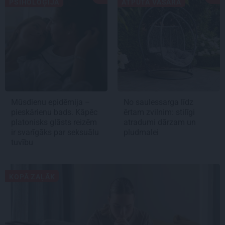
PSIHOLOĢIJA
ATPŪTA VASARĀ
Mūsdienu epidēmija –
No saulessarga līdz
pieskārienu bads. Kāpēc
ērtam zvilnim: stilīgi
platonisks glāsts reizēm
atradumi dārzam un
ir svarīgāks par seksuālu
pludmalei
tuvību
KOPĀ ZAĻĀK