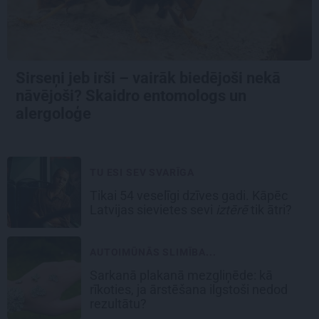
Sirseņi jeb irši – vairāk biedējoši nekā
nāvējoši? Skaidro entomologs un
alergoloģe
TU ESI SEV SVARĪGA
Tikai 54 veselīgi dzīves gadi. Kāpēc
Latvijas sievietes sevi
iztērē
tik ātri?
AUTOIMŪNĀS SLIMĪBA...
Sarkanā plakanā mezgliņēde: kā
rīkoties, ja ārstēšana ilgstoši nedod
rezultātu?