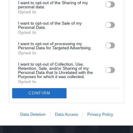
Edvards Strazdiņš atklāti
«It kā pēkšņi es būtu
I want to opt-out of the Sharing of my
personal data.
pasaka, ko domā par
kļuvusi gaisīgāka,
Opted In
Bumbieri. Neparasta
jaunāka, vieglāka…»
saruna ar šlāgermūzikas
Ērikas Eglijas-Grāveles
I want to opt-out of the Sale of my
princi
mazais sievišķīgais
Personal Data.
noslēpums
Opted In
I want to opt-out of processing my
Personal Data for Targeted Advertising.
ATTIECĪBAS
Opted In
I want to opt-out of Collection, Use,
Retention, Sale, and/or Sharing of my
Personal Data that Is Unrelated with the
Purposes for which it was collected.
Opted In
CONFIRM
Data Deletion
Data Access
Privacy Policy