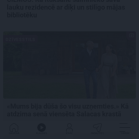
lauku rezidencē ar dīķi un stilīgo mājas
bibliotēku
DZĪVESSTILS
«Mums bija dūša šo visu uzņemties.» Kā
atdzima senā viensēta Salacas krastā
GALVENĀ
KLAUSIES
IENĀC
PADALĪTIES
VAIRĀK