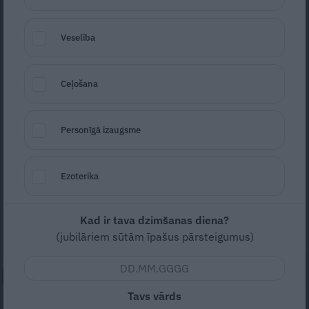
Veselība
Ceļošana
Foto: Valdis Kļaviņš
Personīgā izaugsme
Seko
Santa.lv Google
Ezoterika
20. gadsimta 60. gados Jaguar E-type bija
vispopulārākais sporta modelis pasaulē! Kā
tas varēja notikt?
Kad ir tava dzimšanas diena?
(jubilāriem sūtām īpašus pārsteigumus)
NEPALAID GARĀM!
Tavs vārds