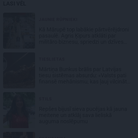
LASI VĒL
JAUNIE RŪPNIEKI
Kā Mārupē top labākie pārtvērējdroni
pasaulē. Agris Ķipurs atklāti par
militāro biznesu, spriedzi un dzīves
draivu
TIESLIETAS
Mārtiņa Bunkus brālis par Latvijas
tiesu sistēmas absurdu: «Valsts pati
finansē mehānismu, kas ļauj vilcināt
laiku.»
STILS
Repšes bijusī sieva pucējas kā jauna
meitene un atklāj sava lieliskā
auguma noslēpumu