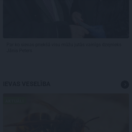
Par ko sievas priekšā visu mūžu jutās vainīgs dzejnieks
Jānis Peters
IEVAS VESELĪBA
AKTUĀLI