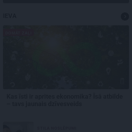
IEVA
DOMĀT ZAĻI
Kas īsti ir aprites ekonomika? Īsā atbilde
– tavs jaunais dzīvesveids
STILA NOSLĒPUMI