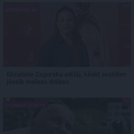
ASTROLOĢIJA
Elizabete Zagorska atklāj, kādēļ sestdien
jāvelk melnas drēbes
PIEMIŅAS STĀSTS