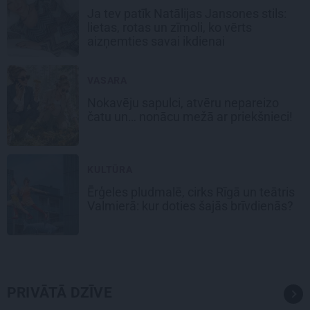
Ja tev patīk Natālijas Jansones stils:
lietas, rotas un zīmoli, ko vērts
aizņemties savai ikdienai
VASARA
Nokavēju sapulci, atvēru nepareizo
čatu un… nonācu mežā ar priekšnieci!
KULTŪRA
Ērģeles pludmalē, cirks Rīgā un teātris
Valmierā: kur doties šajās brīvdienās?
PRIVĀTĀ DZĪVE