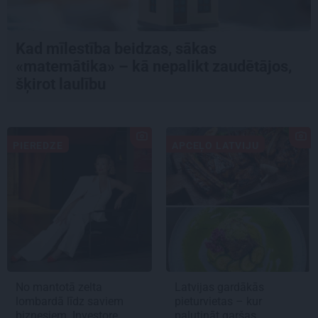
Kad mīlestība beidzas, sākas
«matemātika» – kā nepalikt zaudētājos,
šķirot laulību
PIEREDZE
APCEĻO LATVIJU
No mantotā zelta
Latvijas gardākās
lombardā līdz saviem
pieturvietas – kur
biznesiem. Investore
palutināt garšas