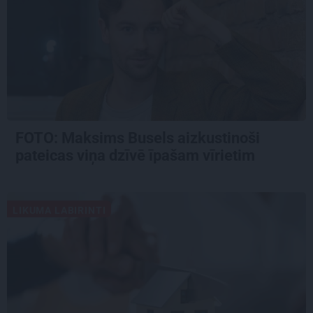
FOTO: Maksims Busels aizkustinoši
pateicas viņa dzīvē īpašam vīrietim
LIKUMA LABIRINTI