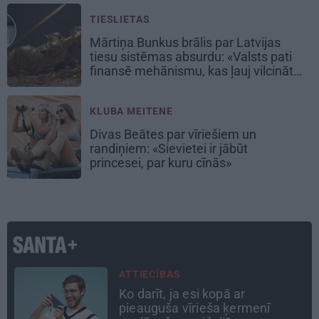
TIESLIETAS
Mārtiņa Bunkus brālis par Latvijas
tiesu sistēmas absurdu: «Valsts pati
finansē mehānismu, kas ļauj vilcināt
laiku.»
KLUBA MEITENE
Divas Beātes par vīriešiem un
randiņiem: «Sievietei ir jābūt
princesei, par kuru cīnās»
CEĻOJUMA PLĀNS
Draudzeņu ceļojums bez
drāmām: noderīgi padomi