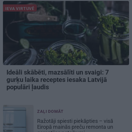
IEVA VIRTUVĒ
Ideāli skābēti, mazsālīti un svaigi: 7
gurķu laika receptes iesaka Latvijā
populāri ļaudis
ZAĻI DOMĀT
Ražotāji spiesti piekāpties – visā
Eiropā mainās preču remonta un