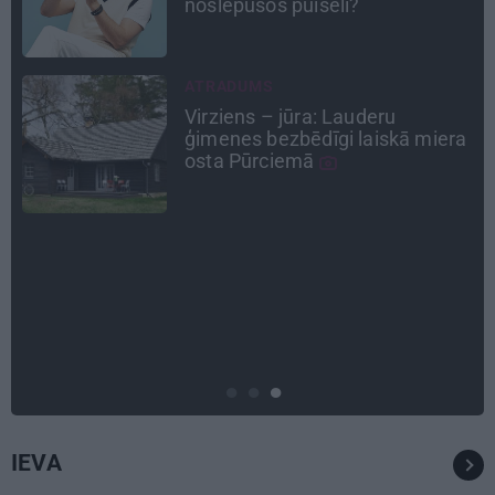
plānošanai un 16 galamērķu
idejas
INTERVIJA
«Nevajag kalnos tēlot varoņus!
a
Tie ātri noliks pie vietas.»
Alpīnists Atis Plakans, kurš
pieredzējis biedra bojāeju
CIEMOS
Kas slēpjas Kuldīgas vecpilsētas
pagalmos? Dārzi, kuros atļauts
būt nepieklājīgi ziņkārīgam
IEVA