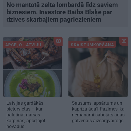
No mantotā zelta lombardā līdz saviem
biznesiem. Investore Baiba Blāķe par
dzīves skarbajiem pagriezieniem
APCEĻO LATVIJU
SKAISTUMKOPŠANA
Latvijas gardākās
Sausums, apsārtums un
pieturvietas – kur
kaprīza āda? Pazīmes, ka
palutināt garšas
nemanāmi sabojāts ādas
kārpiņas, apceļojot
galvenais aizsargvairogs
novadus