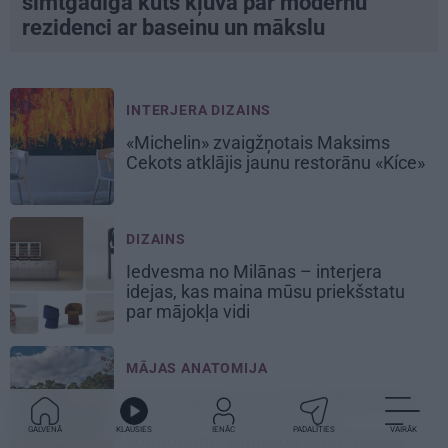
simtgadīga kūts kļuva par modernu
rezidenci ar baseinu un mākslu
INTERJERA DIZAINS
«Michelin» zvaigžņotais Maksims
Cekots atklājis jaunu restorānu «Kíce»
DIZAINS
Iedvesma no Milānas – interjera
idejas, kas maina mūsu priekšstatu
par mājokļa vidi
MĀJAS ANATOMIJA
Kā 100 gadus vecu koka arhitektūras
pērli pielāgot 21. gadsimta
GALVENĀ
KLAUSIES
IENĀC
PADALĪTIES
VAIRĀK
komfortam? Arhitekta Gata Gavara