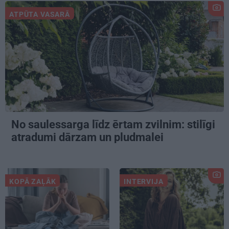
ATPŪTA VASARĀ
No saulessarga līdz ērtam zvilnim: stilīgi
atradumi dārzam un pludmalei
KOPĀ ZAĻĀK
INTERVIJA