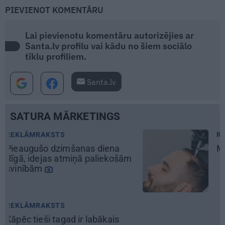
PIEVIENOT KOMENTĀRU
Lai pievienotu komentāru autorizējies ar
Santa.lv profilu vai kādu no šiem sociālo
tīklu profiliem.
Santa.lv
SATURA MĀRKETINGS
REKLĀMRAKSTS
Matu otrais cēliens