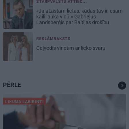
STARPVALSTU ATTIEC...
«Ja atzīstam lietas, kādas tās ir, esam
kaili lauka vidū.» Gabrieļus
Landsberģis par Baltijas drošību
REKLĀMRAKSTS
Ceļvedis vīrietim ar lieko svaru
PĒRLE
LIKUMA LABIRINTI