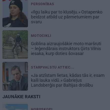
PERSONĪBAS
«Ilgu laiku par to klusēju.» Ostapenko
beidzot atbild uz pārmetumiem par
svaru
MOTOCIKLI
Goblina aizraujošākie moto maršruti
– leģendārais instruktors Ģirts Vilnis
iesaka, kurp doties šovasar
STARPVALSTU ATTIEC...
«Ja atzīstam lietas, kādas tās ir, esam
kaili lauka vidū.» Gabrieļus
Landsberģis par Baltijas drošību
JAUNĀKIE RAKSTI
HOROSKOPI