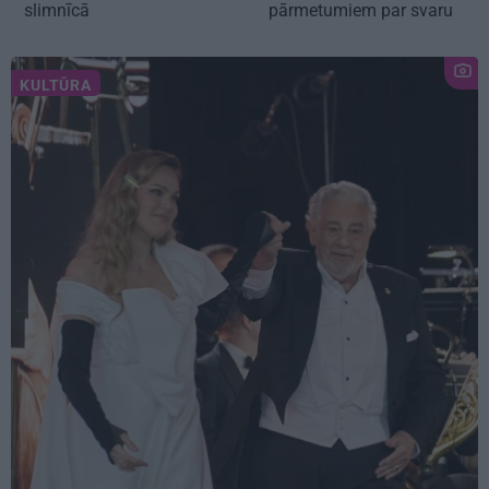
slimnīcā
pārmetumiem par svaru
KULTŪRA