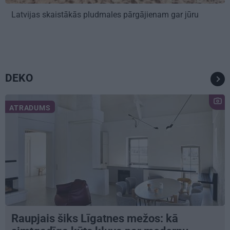
Latvijas skaistākās pludmales pārgājienam gar jūru
DEKO
ATRADUMS
Raupjais šiks Līgatnes mežos: kā