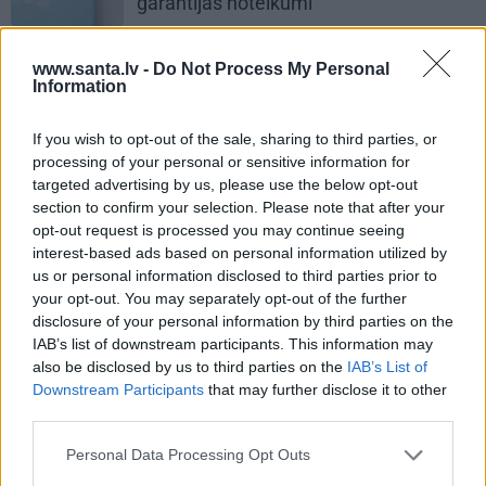
garantijas noteikumi
LATVIJAS PĒRLES
www.santa.lv -
Do Not Process My Personal
Information
FOTO: Klostera dzīves noslēpumi –
ielūkojamies Viļānu Svētā Alberta
If you wish to opt-out of the sale, sharing to third parties, or
Lielā klostera tēvu ikdienā
processing of your personal or sensitive information for
targeted advertising by us, please use the below opt-out
PERSONĪBAS
section to confirm your selection. Please note that after your
opt-out request is processed you may continue seeing
«Mana eksistences forma kopš
interest-based ads based on personal information utilized by
bērnības – cīņa.» Lauris Dzelzītis par
us or personal information disclosed to third parties prior to
panikas lēkmēm, vientulību un
your opt-out. You may separately opt-out of the further
atgriešanos teātrī
disclosure of your personal information by third parties on the
IAB’s list of downstream participants. This information may
also be disclosed by us to third parties on the
IAB’s List of
Downstream Participants
that may further disclose it to other
PRIVĀTĀ DZĪVE
third parties.
Personal Data Processing Opt Outs
ZIŅAS