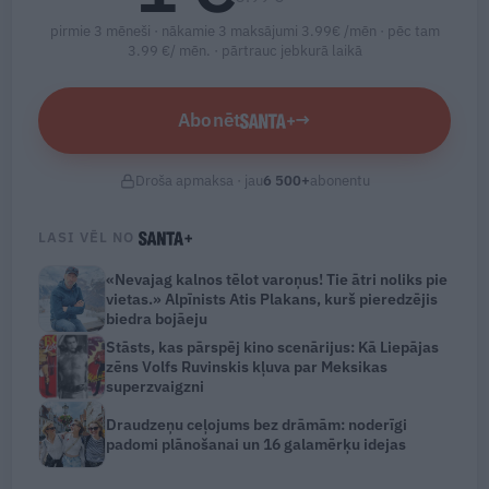
pirmie 3 mēneši · nākamie 3 maksājumi 3.99€ /mēn · pēc tam
3.99 €/ mēn. ·
pārtrauc jebkurā laikā
Abonēt
→
Droša apmaksa · jau
6 500
+
abonentu
LASI VĒL NO
«Nevajag kalnos tēlot varoņus! Tie ātri noliks pie
vietas.» Alpīnists Atis Plakans, kurš pieredzējis
biedra bojāeju
Stāsts, kas pārspēj kino scenārijus: Kā Liepājas
zēns Volfs Ruvinskis kļuva par Meksikas
superzvaigzni
Draudzeņu ceļojums bez drāmām: noderīgi
padomi plānošanai un 16 galamērķu idejas