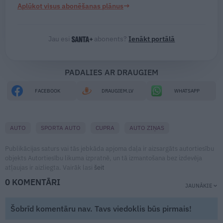
→
Aplūkot visus abonēšanas plānus
Jau esi
abonents?
Ienākt portālā
PADALIES AR DRAUGIEM
FACEBOOK
DRAUGIEM.LV
WHATSAPP
AUTO
SPORTA AUTO
CUPRA
AUTO ZIŅAS
Publikācijas saturs vai tās jebkāda apjoma daļa ir aizsargāts autortiesību
objekts Autortiesību likuma izpratnē, un tā izmantošana bez izdevēja
atļaujas ir aizliegta. Vairāk lasi
šeit
0 KOMENTĀRI
JAUNĀKIE
Šobrīd komentāru nav. Tavs viedoklis būs pirmais!