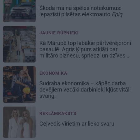
Škoda maina spēles noteikumus:
iepazīsti pilsētas elektroauto
Epiq
JAUNIE RŪPNIEKI
Kā Mārupē top labākie pārtvērējdroni
pasaulē. Agris Ķipurs atklāti par
militāro biznesu, spriedzi un dzīves
draivu
EKONOMIKA
Sudraba ekonomika – kāpēc darba
devējiem vecāki darbinieki kļūst vitāli
svarīgi
REKLĀMRAKSTS
Ceļvedis vīrietim ar lieko svaru