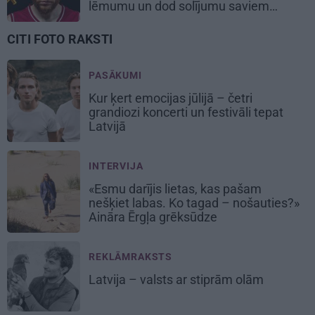
lēmumu un dod solījumu saviem
biedriem
CITI FOTO RAKSTI
PASĀKUMI
Kur ķert emocijas jūlijā – četri
grandiozi koncerti un festivāli tepat
Latvijā
INTERVIJA
«Esmu darījis lietas, kas pašam
nešķiet labas. Ko tagad – nošauties?»
Aināra Ērgļa grēksūdze
REKLĀMRAKSTS
Latvija – valsts ar stiprām olām