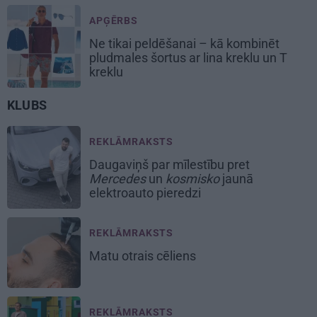
APĢĒRBS
Ne tikai peldēšanai – kā kombinēt
pludmales šortus ar lina kreklu un T
kreklu
KLUBS
REKLĀMRAKSTS
Daugaviņš par mīlestību pret
Mercedes
un
kosmisko
jaunā
elektroauto pieredzi
REKLĀMRAKSTS
Matu otrais cēliens
REKLĀMRAKSTS