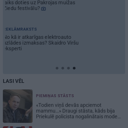
šu
LASI VĒL
PIEMIŅAS STĀSTS
«Todien viņš devās apciemot
mammu…» Draugi stāsta, kāds bija
Priekulē policista nogalinātais modes
mākslinieks