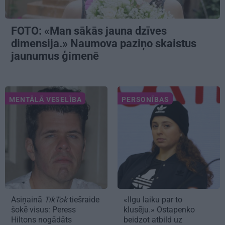
FOTO: «Man sākās jauna dzīves
dimensija.» Naumova paziņo skaistus
jaunumus ģimenē
MENTĀLĀ VESELĪBA
PERSONĪBAS
Asiņainā
TikTok
tiešraide
«Ilgu laiku par to
šokē visus: Peress
klusēju.» Ostapenko
Hiltons nogādāts
beidzot atbild uz