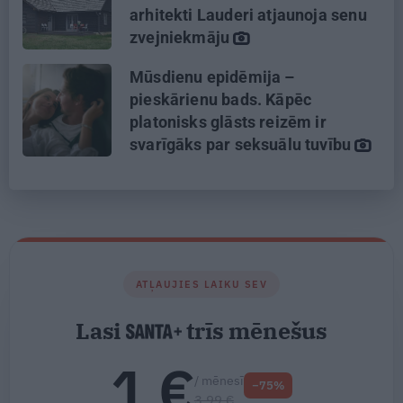
arhitekti Lauderi atjaunoja senu
zvejniekmāju
Mūsdienu epidēmija –
pieskārienu bads. Kāpēc
platonisks glāsts reizēm ir
svarīgāks par seksuālu tuvību
ATĻAUJIES LAIKU SEV
Lasi
trīs mēnešus
1 €
/ mēnesī
−75%
3.99 €