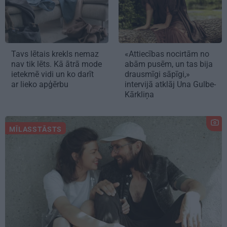
Tavs lētais krekls nemaz
«Attiecības nocirtām no
nav tik lēts. Kā ātrā mode
abām pusēm, un tas bija
ietekmē vidi un ko darīt
drausmīgi sāpīgi,»
ar lieko apģērbu
intervijā atklāj Una Gulbe-
Kārkliņa
MĪLASSTĀSTS