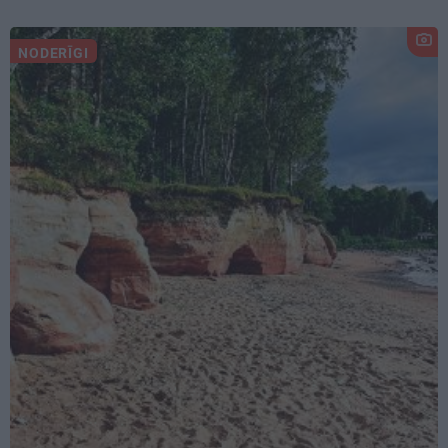
NODERĪGI