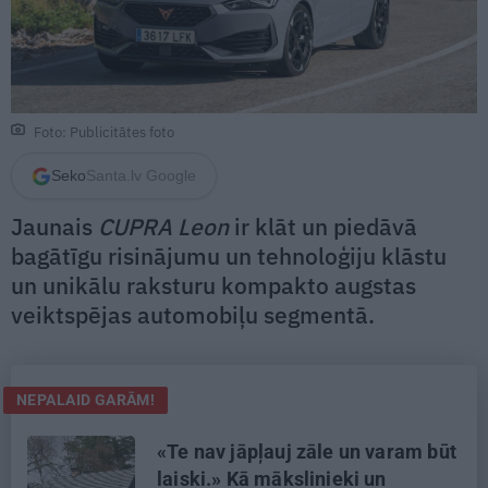
Foto: Publicitātes foto
Seko
Santa.lv Google
Jaunais
CUPRA Leon
ir klāt un piedāvā
bagātīgu risinājumu un tehnoloģiju klāstu
un unikālu raksturu kompakto augstas
veiktspējas automobiļu segmentā.
NEPALAID GARĀM!
«Te nav jāpļauj zāle un varam būt
laiski.» Kā mākslinieki un