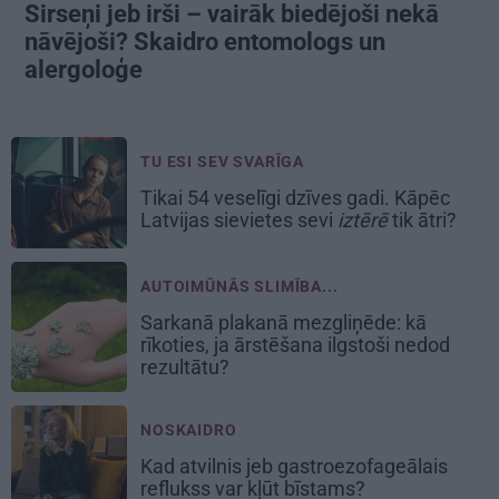
Sirseņi jeb irši – vairāk biedējoši nekā
nāvējoši? Skaidro entomologs un
alergoloģe
TU ESI SEV SVARĪGA
Tikai 54 veselīgi dzīves gadi. Kāpēc
Latvijas sievietes sevi
iztērē
tik ātri?
AUTOIMŪNĀS SLIMĪBA...
Sarkanā plakanā mezgliņēde: kā
rīkoties, ja ārstēšana ilgstoši nedod
rezultātu?
NOSKAIDRO
Kad atvilnis jeb gastroezofageālais
reflukss var kļūt bīstams?