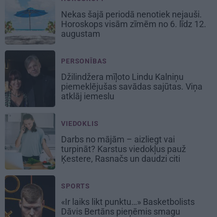
Nekas šajā periodā nenotiek nejauši.
Horoskops visām zīmēm no 6. līdz 12.
augustam
PERSONĪBAS
Džilindžera mīļoto Lindu Kalniņu
piemeklējušas savādas sajūtas. Viņa
atklāj iemeslu
VIEDOKLIS
Darbs no mājām – aizliegt vai
turpināt? Karstus viedokļus pauž
Ķestere, Rasnačs un daudzi citi
SPORTS
«Ir laiks likt punktu…» Basketbolists
Dāvis Bertāns pieņēmis smagu