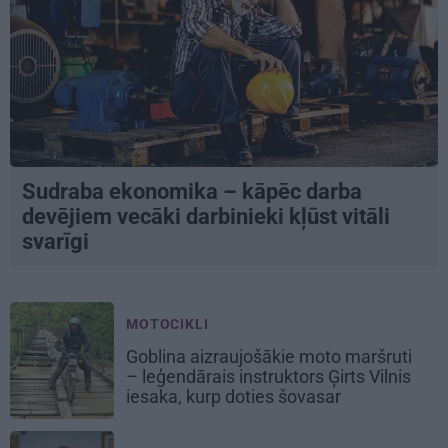
Sudraba ekonomika – kāpēc darba
devējiem vecāki darbinieki kļūst vitāli
svarīgi
MOTOCIKLI
Goblina aizraujošākie moto maršruti
– leģendārais instruktors Ģirts Vilnis
iesaka, kurp doties šovasar