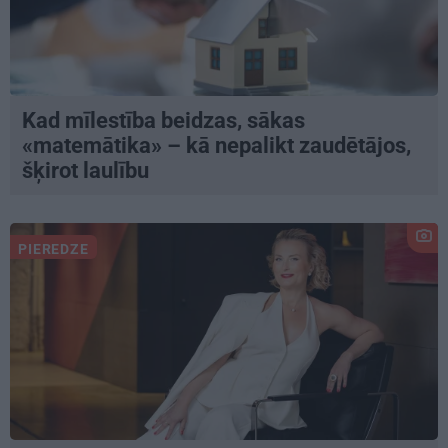
Kad mīlestība beidzas, sākas
«matemātika» – kā nepalikt zaudētājos,
šķirot laulību
PIEREDZE