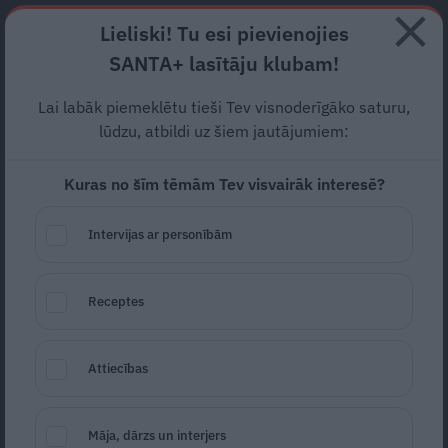
Abonē
Lieliski! Tu esi pievienojies
SANTA+ lasītāju klubam!
RECEPTES
NODERĪGI
JAUNĀKAIS
POPULĀRĀKAIS
Lai labāk piemeklētu tieši Tev visnoderīgāko saturu,
Koptos laukos
kūla nedeg
lūdzu, atbildi uz šiem jautājumiem:
Kuras no šīm tēmām Tev visvairāk interesē?
SABIEDRĪBA
02.03.2021
Lolita Lūse
Ievas Māja
Intervijas ar personībām
lolita.luse@santa.lv
Receptes
Attiecības
Māja, dārzs un interjers