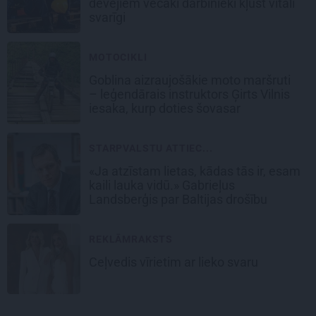
devējiem vecāki darbinieki kļūst vitāli
svarīgi
MOTOCIKLI
Goblina aizraujošākie moto maršruti
– leģendārais instruktors Ģirts Vilnis
iesaka, kurp doties šovasar
STARPVALSTU ATTIEC...
«Ja atzīstam lietas, kādas tās ir, esam
kaili lauka vidū.» Gabrieļus
Landsberģis par Baltijas drošību
REKLĀMRAKSTS
Ceļvedis vīrietim ar lieko svaru