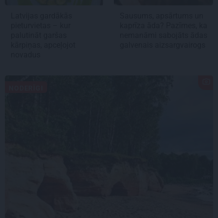
Latvijas gardākās
Sausums, apsārtums un
pieturvietas – kur
kaprīza āda? Pazīmes, ka
palutināt garšas
nemanāmi sabojāts ādas
kārpiņas, apceļojot
galvenais aizsargvairogs
novadus
NODERĪGI