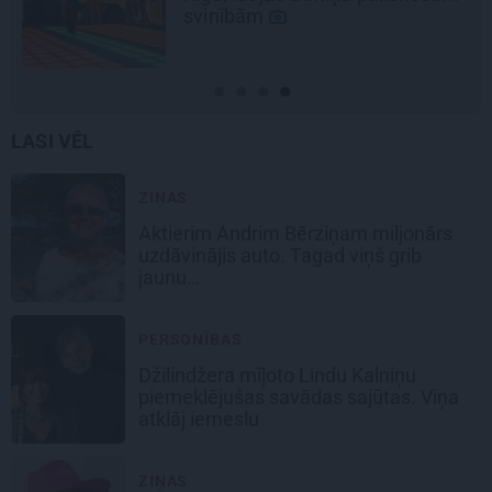
svinībām
LASI VĒL
ZIŅAS
Aktierim Andrim Bērziņam miljonārs
uzdāvinājis auto. Tagad viņš grib
jaunu…
PERSONĪBAS
Džilindžera mīļoto Lindu Kalniņu
piemeklējušas savādas sajūtas. Viņa
atklāj iemeslu
ZIŅAS