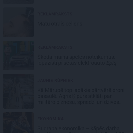
REKLĀMRAKSTS
Matu otrais cēliens
REKLĀMRAKSTS
Škoda maina spēles noteikumus:
iepazīsti pilsētas elektroauto
Epiq
JAUNIE RŪPNIEKI
Kā Mārupē top labākie pārtvērējdroni
pasaulē. Agris Ķipurs atklāti par
militāro biznesu, spriedzi un dzīves
draivu
EKONOMIKA
Sudraba ekonomika – kāpēc darba