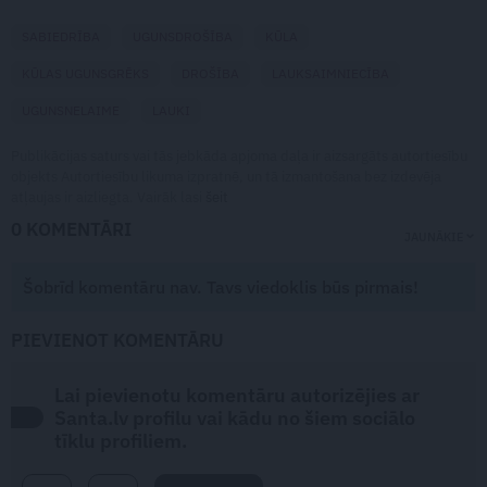
SABIEDRĪBA
UGUNSDROŠĪBA
KŪLA
KŪLAS UGUNSGRĒKS
DROŠĪBA
LAUKSAIMNIECĪBA
UGUNSNELAIME
LAUKI
Publikācijas saturs vai tās jebkāda apjoma daļa ir aizsargāts autortiesību
objekts Autortiesību likuma izpratnē, un tā izmantošana bez izdevēja
atļaujas ir aizliegta. Vairāk lasi
šeit
0 KOMENTĀRI
JAUNĀKIE
Šobrīd komentāru nav. Tavs viedoklis būs pirmais!
PIEVIENOT KOMENTĀRU
Lai pievienotu komentāru autorizējies ar
Santa.lv profilu vai kādu no šiem sociālo
tīklu profiliem.