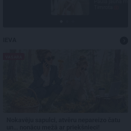
Paula jaunā mūza – Gerda
Timrota
IEVA
VASARA
Nokavēju sapulci, atvēru nepareizo čatu
un… nonācu mežā ar priekšnieci!