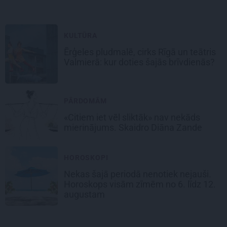
KULTŪRA
Ērģeles pludmalē, cirks Rīgā un teātris
Valmierā: kur doties šajās brīvdienās?
PĀRDOMĀM
«Citiem iet vēl sliktāk» nav nekāds
mierinājums. Skaidro Diāna Zande
HOROSKOPI
Nekas šajā periodā nenotiek nejauši.
Horoskops visām zīmēm no 6. līdz 12.
augustam