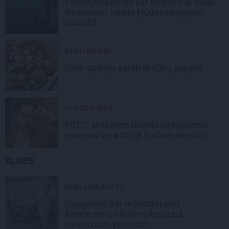
Veldzējoša pelde var beigties ar ausu
iekaisumu: kādas kļūdas nepieļaut
vasarā?
SĒŅU ĒDIENI
Siltie gaileņu salāti
ar cūku pupām
PERSONĪBAS
FOTO: Maksims Busels aizkustinoši
pateicas viņa dzīvē īpašam vīrietim
KLUBS
REKLĀMRAKSTS
Daugaviņš par mīlestību pret
Mercedes
un
kosmisko
jaunā
elektroauto pieredzi