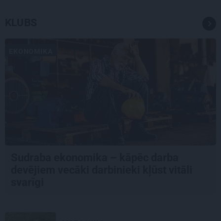
KLUBS
EKONOMIKA
Sudraba ekonomika – kāpēc darba
devējiem vecāki darbinieki kļūst vitāli
svarīgi