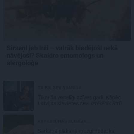
Sirseņi jeb irši – vairāk biedējoši nekā
nāvējoši? Skaidro entomologs un
alergoloģe
TU ESI SEV SVARĪGA
Tikai 54 veselīgi dzīves gadi. Kāpēc
Latvijas sievietes sevi
iztērē
tik ātri?
AUTOIMŪNĀS SLIMĪBA...
Sarkanā plakanā mezgliņēde: kā