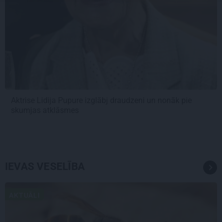
Aktrise Lidija Pupure izglābj draudzeni un nonāk pie
skumjas atklāsmes
IEVAS VESELĪBA
AKTUĀLI