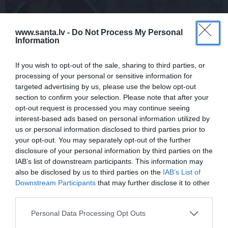
www.santa.lv -
Do Not Process My Personal
Information
If you wish to opt-out of the sale, sharing to third parties, or
processing of your personal or sensitive information for
targeted advertising by us, please use the below opt-out
section to confirm your selection. Please note that after your
FOTO: «Ja es šodien varētu satikt šo
opt-out request is processed you may continue seeing
mazo zēnu…» Dons pirms koncerta
interest-based ads based on personal information utilized by
us or personal information disclosed to third parties prior to
dalījies ļoti personiskā stāstā
your opt-out. You may separately opt-out of the further
disclosure of your personal information by third parties on the
IAB’s list of downstream participants. This information may
also be disclosed by us to third parties on the
IAB’s List of
SLAVENĪBAS
ZIŅAS
Downstream Participants
that may further disclose it to other
third parties.
Personal Data Processing Opt Outs