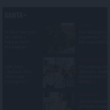
CIEMOS
Kas slēpjas Kuldīgas vecpilsētas
pagalmos? Dārzi, kuros atļauts
būt nepieklājīgi ziņkārīgam
CEĻOJUMA PLĀNS
Draudzeņu ceļojums bez
drāmām: noderīgi padomi
plānošanai un 16 galamērķu
idejas
INTERVIJA
Tumši samtaina balss un
tērauda mugurkauls. Raimonda