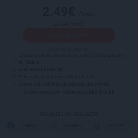
2.49€
/mēn.
5.95€ /mēn.
VĒLOS IZMĒĢINĀT!
Citi abonēšanas plāni
Labākais saturs vienuviet no mūsu 12 drukātajiem
žurnāliem
Ekskluzīvas intervijas
Pieeja visam saturam jebkurā ierīcē
Samazināts reklāmu daudzums visā portālā
Abonementu var pārtraukt jebkurā laikā
PADALIES AR DRAUGIEM
FACEBOOK
DRAUGIEM.LV
WHATSAPP