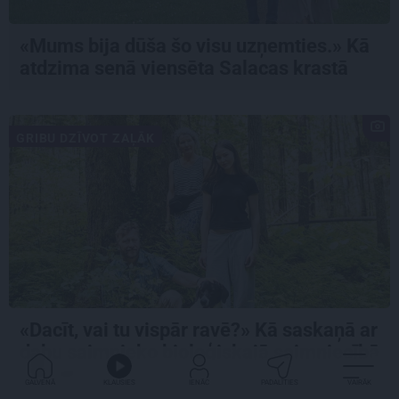
«Mums bija dūša šo visu uzņemties.» Kā
atdzima senā viensēta Salacas krastā
GRIBU DZĪVOT ZAĻĀK
«Dacīt, vai tu vispār ravē?» Kā saskaņā ar
dabu saimnieko bioloģiskajā saimniecībā
Mazjāņi
GALVENĀ
KLAUSIES
IENĀC
PADALĪTIES
VAIRĀK