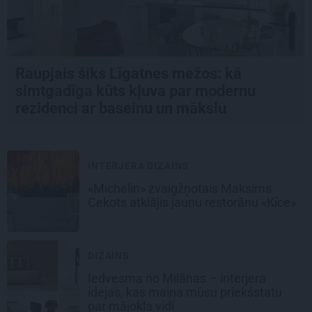
Raupjais šiks Līgatnes mežos: kā
simtgadīga kūts kļuva par modernu
rezidenci ar baseinu un mākslu
INTERJERA DIZAINS
«Michelin» zvaigžņotais Maksims
Cekots atklājis jaunu restorānu «Kíce»
DIZAINS
Iedvesma no Milānas – interjera
idejas, kas maina mūsu priekšstatu
par mājokļa vidi