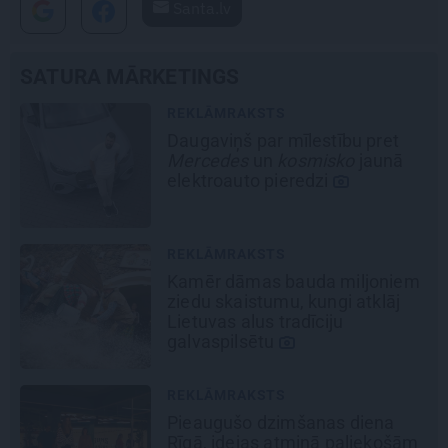
Santa.lv
SATURA MĀRKETINGS
REKLĀMRAKSTS
Daugaviņš par mīlestību pret
Mercedes
un
kosmisko
jaunā
elektroauto pieredzi
REKLĀMRAKSTS
Kamēr dāmas bauda miljoniem
ziedu skaistumu, kungi atklāj
Lietuvas alus tradīciju
galvaspilsētu
REKLĀMRAKSTS
Pieaugušo dzimšanas diena
Rīgā, idejas atmiņā paliekošām