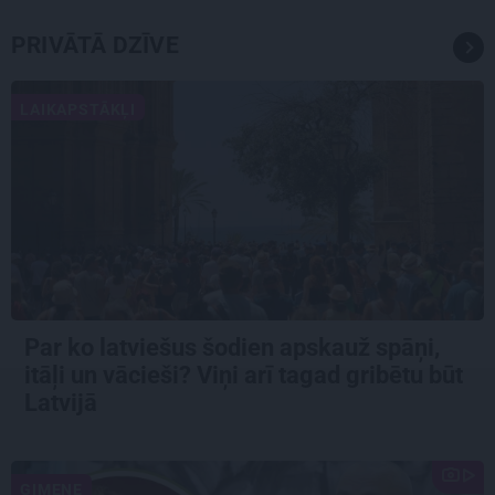
PRIVĀTĀ DZĪVE
LAIKAPSTĀKĻI
Par ko latviešus šodien apskauž spāņi,
itāļi un vācieši? Viņi arī tagad gribētu būt
Latvijā
ĢIMENE