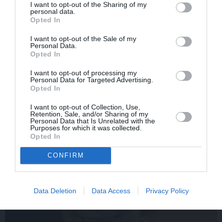
I want to opt-out of the Sharing of my
personal data.
Opted In
I want to opt-out of the Sale of my
Personal Data.
CIEMOS: Kā Rukšāne
Aktieris Ģirts Ķesteris
Opted In
saimnieko savā lauku
atkal piedzīvojis
rezidencē ar dīķi un
pārvērtības. Pie tām cītīgi
I want to opt-out of processing my
stilīgo mājas bibliotēku
strādājis!
Personal Data for Targeted Advertising.
Opted In
I want to opt-out of Collection, Use,
ZIŅAS
Retention, Sale, and/or Sharing of my
Personal Data that Is Unrelated with the
Purposes for which it was collected.
Opted In
CONFIRM
Data Deletion
Data Access
Privacy Policy