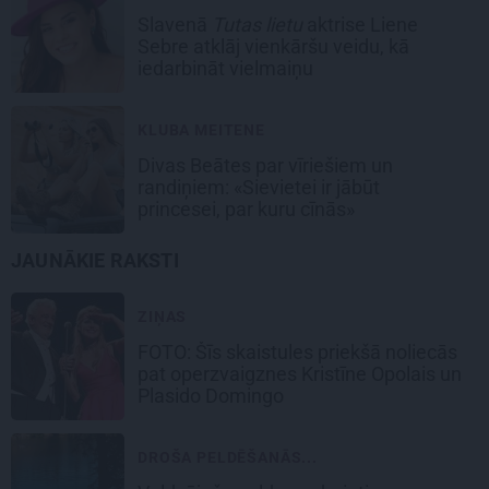
Slavenā
Tutas lietu
aktrise Liene
Sebre atklāj vienkāršu veidu, kā
iedarbināt vielmaiņu
KLUBA MEITENE
Divas Beātes par vīriešiem un
randiņiem: «Sievietei ir jābūt
princesei, par kuru cīnās»
JAUNĀKIE RAKSTI
ZIŅAS
FOTO: Šīs skaistules priekšā noliecās
pat operzvaigznes Kristīne Opolais un
Plasido Domingo
DROŠA PELDĒŠANĀS...