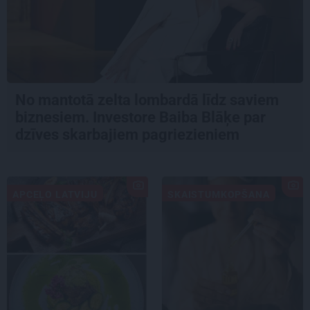
No mantotā zelta lombardā līdz saviem
biznesiem. Investore Baiba Blāķe par
dzīves skarbajiem pagriezieniem
APCEĻO LATVIJU
SKAISTUMKOPŠANA