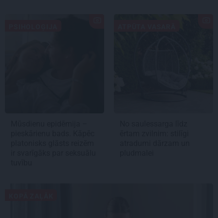
PSIHOLOĢIJA
ATPŪTA VASARĀ
Mūsdienu epidēmija –
No saulessarga līdz
pieskārienu bads. Kāpēc
ērtam zvilnim: stilīgi
platonisks glāsts reizēm
atradumi dārzam un
ir svarīgāks par seksuālu
pludmalei
tuvību
KOPĀ ZAĻĀK