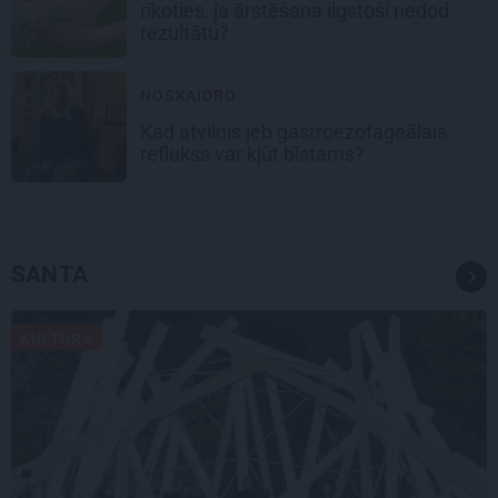
rīkoties, ja ārstēšana ilgstoši nedod
rezultātu?
NOSKAIDRO
Kad atvilnis jeb gastroezofageālais
reflukss var kļūt bīstams?
SANTA
KULTŪRA