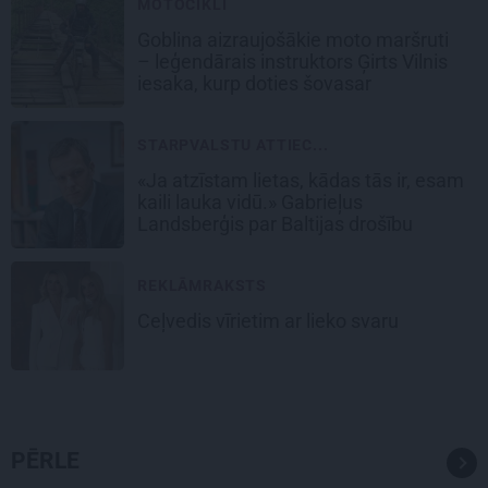
MOTOCIKLI
Goblina aizraujošākie moto maršruti
– leģendārais instruktors Ģirts Vilnis
iesaka, kurp doties šovasar
STARPVALSTU ATTIEC...
«Ja atzīstam lietas, kādas tās ir, esam
kaili lauka vidū.» Gabrieļus
Landsberģis par Baltijas drošību
REKLĀMRAKSTS
Ceļvedis vīrietim ar lieko svaru
PĒRLE