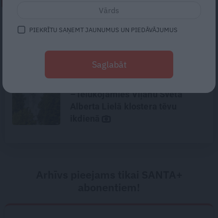
NEPALAID GARĀM!
Kas grauj dzimtas saites un vai
PIEKRĪTU SAŅEMT JAUNUMUS UN PIEDĀVĀJUMUS
tās vērts atjaunot? Par
aizvainojumu nastu, robežu
nospraušanu un spēju piedot
Saglabāt
FOTO: Klostera dzīves noslēpumi
– ielūkojamies Viļānu Svētā
Alberta Lielā klostera tēvu
ikdienā
Arhīvs pieejams tikai SANTA+
abonentiem!