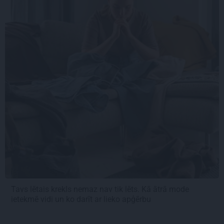
Tavs lētais krekls nemaz nav tik lēts. Kā ātrā mode
ietekmē vidi un ko darīt ar lieko apģērbu