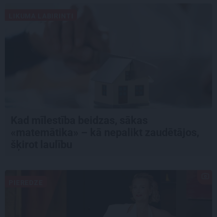
LIKUMA LABIRINTI
Kad mīlestība beidzas, sākas
«matemātika» – kā nepalikt zaudētājos,
šķirot laulību
PIEREDZE