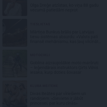
Olga Dreģe atzīstas, ko viņa 88 gadu
vecumā patiešām neprot
TIESLIETAS
Mārtiņa Bunkus brālis par Latvijas
tiesu sistēmas absurdu: «Valsts pati
finansē mehānismu, kas ļauj vilcināt
laiku.»
MOTOCIKLI
Goblina aizraujošākie moto maršruti
– leģendārais instruktors Ģirts Vilnis
iesaka, kurp doties šovasar
KLUBA MEITENE
Divas Beātes par vīriešiem un
randiņiem: «Sievietei ir jābūt
princesei, par kuru cīnās»