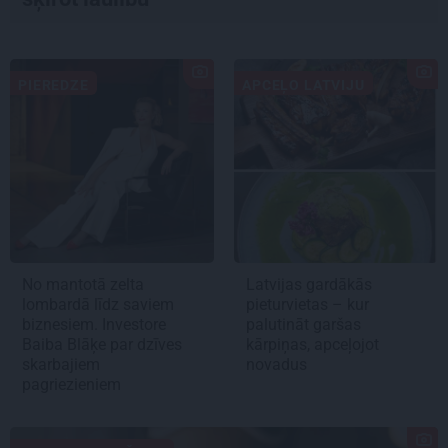
PIEREDZE
APCEĻO LATVIJU
No mantotā zelta
Latvijas gardākās
lombardā līdz saviem
pieturvietas – kur
biznesiem. Investore
palutināt garšas
Baiba Blāķe par dzīves
kārpiņas, apceļojot
skarbajiem
novadus
pagriezieniem