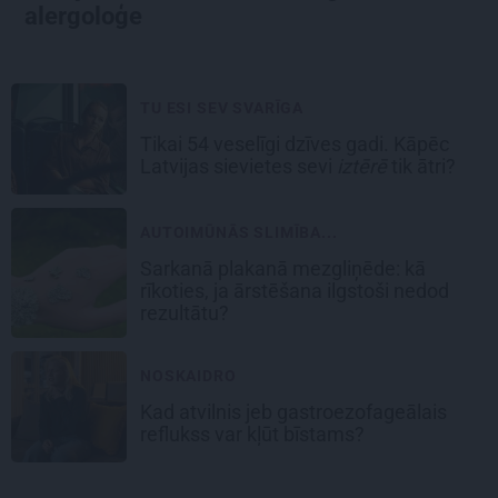
alergoloģe
TU ESI SEV SVARĪGA
Tikai 54 veselīgi dzīves gadi. Kāpēc
Latvijas sievietes sevi
iztērē
tik ātri?
AUTOIMŪNĀS SLIMĪBA...
Sarkanā plakanā mezgliņēde: kā
rīkoties, ja ārstēšana ilgstoši nedod
rezultātu?
NOSKAIDRO
Kad atvilnis jeb gastroezofageālais
reflukss var kļūt bīstams?