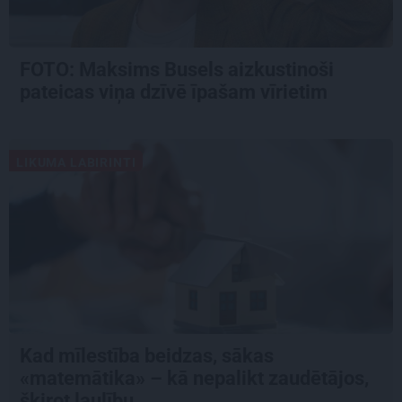
FOTO: Maksims Busels aizkustinoši
pateicas viņa dzīvē īpašam vīrietim
LIKUMA LABIRINTI
Kad mīlestība beidzas, sākas
«matemātika» – kā nepalikt zaudētājos,
šķirot laulību