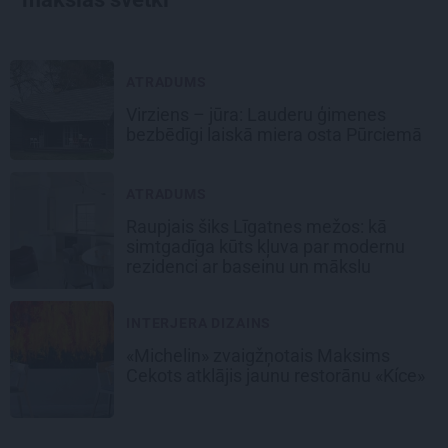
ATRADUMS
Virziens – jūra: Lauderu ģimenes
bezbēdīgi laiskā miera osta Pūrciemā
ATRADUMS
Raupjais šiks Līgatnes mežos: kā
simtgadīga kūts kļuva par modernu
rezidenci ar baseinu un mākslu
INTERJERA DIZAINS
«Michelin» zvaigžņotais Maksims
Cekots atklājis jaunu restorānu «Kíce»