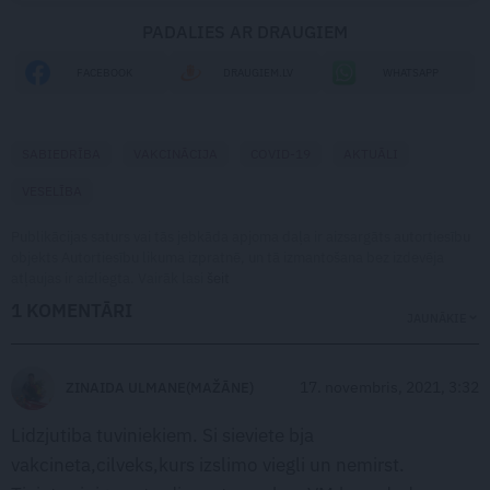
PADALIES AR DRAUGIEM
FACEBOOK
DRAUGIEM.LV
WHATSAPP
SABIEDRĪBA
VAKCINĀCIJA
COVID-19
AKTUĀLI
VESELĪBA
Publikācijas saturs vai tās jebkāda apjoma daļa ir aizsargāts autortiesību
objekts Autortiesību likuma izpratnē, un tā izmantošana bez izdevēja
atļaujas ir aizliegta. Vairāk lasi
šeit
1 KOMENTĀRI
JAUNĀKIE
17. novembris, 2021, 3:32
ZINAIDA ULMANE(MAŽĀNE)
Lidzjutiba tuviniekiem. Si sieviete bja
vakcineta,cilveks,kurs izslimo viegli un nemirst.