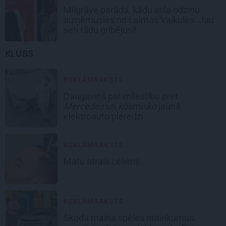
Mīlgrāve parāda, kādu stila odziņu
aizņēmusies no Laimas Vaikules. Jau
sen tādu gribējusi!
KLUBS
REKLĀMRAKSTS
Daugaviņš par mīlestību pret
Mercedes
un
kosmisko
jaunā
elektroauto pieredzi
REKLĀMRAKSTS
Matu otrais cēliens
REKLĀMRAKSTS
Škoda maina spēles noteikumus: