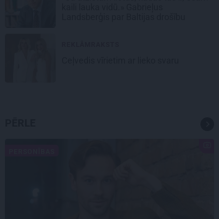
kaili lauka vidū.» Gabrieļus
Landsberģis par Baltijas drošību
REKLĀMRAKSTS
Ceļvedis vīrietim ar lieko svaru
PĒRLE
PERSONĪBAS