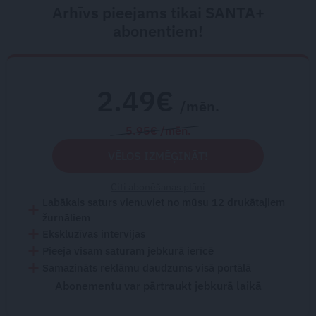
Arhīvs pieejams tikai SANTA+
abonentiem!
2.49€
/mēn.
5.95€ /mēn.
VĒLOS IZMĒĢINĀT!
Citi abonēšanas plāni
Labākais saturs vienuviet no mūsu 12 drukātajiem
žurnāliem
Ekskluzīvas intervijas
Pieeja visam saturam jebkurā ierīcē
Samazināts reklāmu daudzums visā portālā
Abonementu var pārtraukt jebkurā laikā