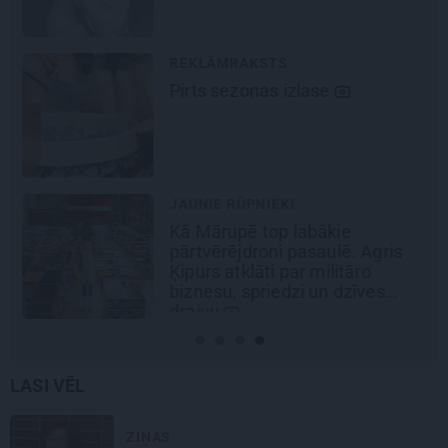
REKLĀMRAKSTS
Pirts sezonas izlase
JAUNIE RŪPNIEKI
Kā Mārupē top labākie
pārtvērējdroni pasaulē. Agris
Ķipurs atklāti par militāro
biznesu, spriedzi un dzīves
draivu
LASI VĒL
ZIŅAS