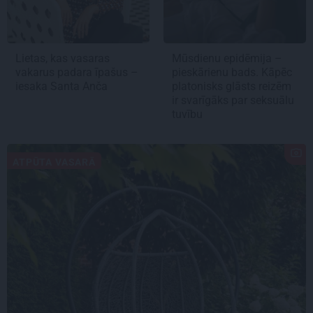
Lietas, kas vasaras
Mūsdienu epidēmija –
vakarus padara īpašus –
pieskārienu bads. Kāpēc
iesaka Santa Anča
platonisks glāsts reizēm
ir svarīgāks par seksuālu
tuvību
ATPŪTA VASARĀ