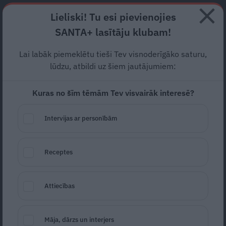
Abonē
Lieliski! Tu esi pievienojies
SANTA+ lasītāju klubam!
RECEPTES
NODERĪGI
JAUNĀKAIS
POPULĀRĀKAIS
Lai labāk piemeklētu tieši Tev visnoderīgāko saturu,
Iespējams, pēc inficēšanās
lūdzu, atbildi uz šiem jautājumiem:
izbraukuma vakcinācijas
Kuras no šīm tēmām Tev visvairāk interesē?
laikā ar Covid-19
mirusi
Intervijas ar personībām
Meņģeles pagasta
pārvaldniece
Receptes
SABIEDRĪBA
16.11.2021
Attiecības
LETA
Māja, dārzs un interjers