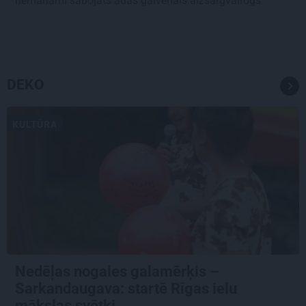
nemanāmi sabojāts ādas galvenais aizsargvairogs
DEKO
KULTŪRA
Nedēļas nogales galamērķis –
Sarkandaugava: startē Rīgas ielu
mākslas svētki