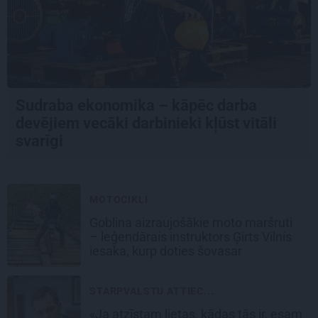
Sudraba ekonomika – kāpēc darba
devējiem vecāki darbinieki kļūst vitāli
svarīgi
MOTOCIKLI
Goblina aizraujošākie moto maršruti
– leģendārais instruktors Ģirts Vilnis
iesaka, kurp doties šovasar
STARPVALSTU ATTIEC...
«Ja atzīstam lietas, kādas tās ir, esam