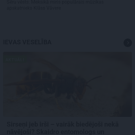
Sēru vēsts: Meksikā miris populārais mūzikas
apskatnieks Klāss Vāvere
IEVAS VESELĪBA
AKTUĀLI
Sirseņi jeb irši – vairāk biedējoši nekā
nāvējoši? Skaidro entomologs un