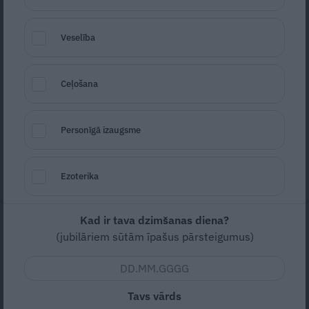
Veselība
Ceļošana
Personīgā izaugsme
Foto: Pixabay
Ezoterika
Seko
Santa.lv Google
Pēc Ogres novada Meņģeles pagasta
Kad ir tava dzimšanas diena?
pārvaldnieces nāves veselības iestādes
(jubilāriem sūtām īpašus pārsteigumus)
skaidro apstākļus, kādos veikta izbraukuma
vakcinācija pret Covid-19, preses
konferencē pēc valdības sēdes uz aģentūras
Tavs vārds