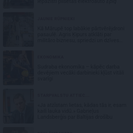
iepazīsti pilsētas elektroauto
Epiq
JAUNIE RŪPNIEKI
Kā Mārupē top labākie pārtvērējdroni
pasaulē. Agris Ķipurs atklāti par
militāro biznesu, spriedzi un dzīves
draivu
EKONOMIKA
Sudraba ekonomika – kāpēc darba
devējiem vecāki darbinieki kļūst vitāli
svarīgi
STARPVALSTU ATTIEC...
«Ja atzīstam lietas, kādas tās ir, esam
kaili lauka vidū.» Gabrieļus
Landsberģis par Baltijas drošību