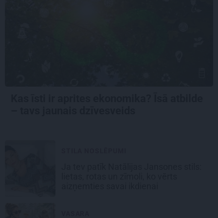
Kas īsti ir aprites ekonomika? Īsā atbilde
– tavs jaunais dzīvesveids
STILA NOSLĒPUMI
Ja tev patīk Natālijas Jansones stils:
lietas, rotas un zīmoli, ko vērts
aizņemties savai ikdienai
VASARA