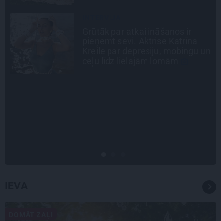
PROFESIONĀLS INTERJERS
Ciemos: Eklektika bez haosa –
estēta mājoklis ar skatu uz
n
Rīgas centra jumtiem
INTERVIJA
Tumši samtaina balss un
tērauda mugurkauls. Raimonda
Paula jaunā mūza – Gerda
Timrota
IEVA
DOMĀT ZAĻI