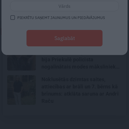
LETA jautājumu atbildēja veselības ministrs
Daniels Pavļuts (AP).
PIEKRĪTU SAŅEMT JAUNUMUS UN PIEDĀVĀJUMUS
NEPALAID GARĀM!
Saglabāt
«Todien viņš devās apciemot
mammu…» Draugi stāsta, kāds
bija Priekulē policista
nogalinātais modes mākslinieks
Noklusētās dzimtas saites,
attiecības ar brāli un 7. bērns kā
brīnums: atklāta saruna ar Andri
Raču