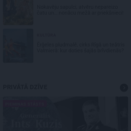
Nokavēju sapulci, atvēru nepareizo
čatu un… nonācu mežā ar priekšnieci!
KULTŪRA
Ērģeles pludmalē, cirks Rīgā un teātris
Valmierā: kur doties šajās brīvdienās?
PRIVĀTĀ DZĪVE
PIEMIŅAS STĀSTS