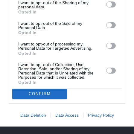
I want to opt-out of the Sharing of my
Daiļslidotājs Deniss Vasiļjevs: Pat ja tu ej
personal data.
Opted In
cauri ellei, turpini iet
I want to opt-out of the Sale of my
Personal Data.
Opted In
ZIŅAS
ĀRZEMĒS
I want to opt-out of processing my
Personal Data for Targeted Advertising.
Opted In
I want to opt-out of Collection, Use,
Retention, Sale, and/or Sharing of my
Personal Data that Is Unrelated with the
Purposes for which it was collected.
Opted In
CONFIRM
Rociet un labi būs – kā
«Smalkā stila» zvaigzne
aktieris Artūrs Skrastiņš
seriāla filmēšanas laikā
uzlādējas jaunajai
pārcietis smagu dzīves
Data Deletion
Data Access
Privacy Policy
sezonai
posmu. Kā tagad klājas
Emetam?