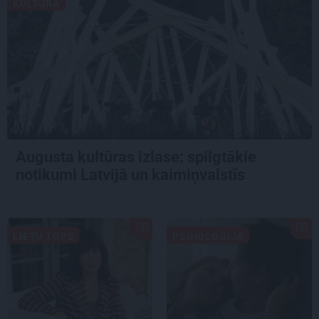
KULTŪRA
Augusta kultūras izlase: spilgtākie
notikumi Latvijā un kaimiņvalstīs
LIETU TOPS
PSIHOLOĢIJA