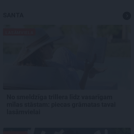
SANTA
LASĀMVIELA
No smeldzīga trillera līdz vasarīgam
mīlas stāstam: piecas grāmatas tavai
lasāmvielai