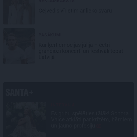
REKLĀMRAKSTS
Ceļvedis vīrietim ar lieko svaru
PASĀKUMI
Kur ķert emocijas jūlijā – četri
grandiozi koncerti un festivāli tepat
Latvijā
SLAVENĪBU MĪLUĻI
a
«Cilvēki mēdz sāpināt, bet suns
em
mīl, neskatoties ne uz ko.»
Nikolaja Puzikova un sievas
Gitas mīlules – Faira un Late