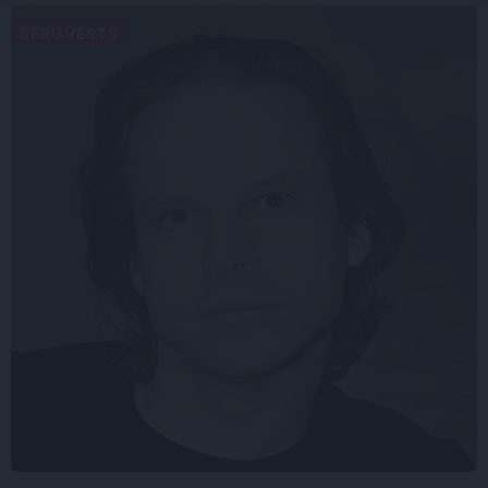
SĒRU VĒSTS