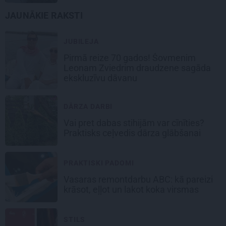
JAUNĀKIE RAKSTI
JUBILEJA
Pirmā reize 70 gados! Šovmenim
Leonam Zviedrim draudzene sagāda
ekskluzīvu dāvanu
DĀRZA DARBI
Vai pret dabas stihijām var cīnīties?
Praktisks ceļvedis dārza glābšanai
PRAKTISKI PADOMI
Vasaras remontdarbu ABC: kā pareizi
krāsot, eļļot un lakot koka virsmas
STILS