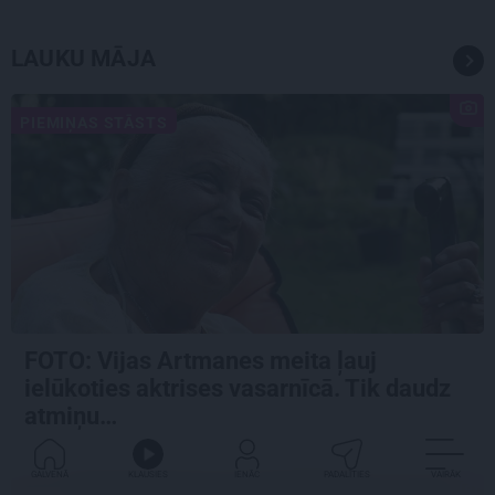
LAUKU MĀJA
PIEMIŅAS STĀSTS
FOTO:
Vijas Artmanes meita
ļauj
ielūkoties aktrises vasarnīcā. Tik daudz
atmiņu…
GALVENĀ
KLAUSIES
IENĀC
PADALĪTIES
VAIRĀK