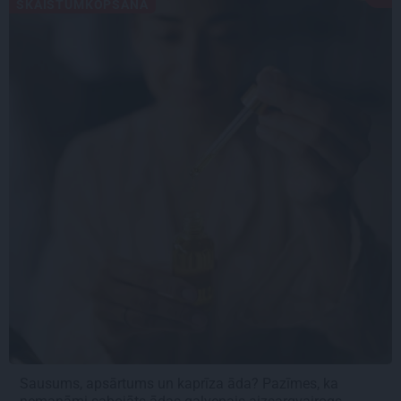
SKAISTUMKOPŠANA
Sausums, apsārtums un kaprīza āda? Pazīmes, ka