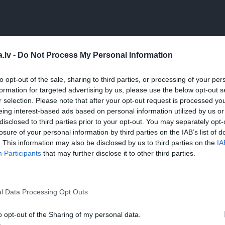
WHATSAPP
.lv -
Do Not Process My Personal Information
to opt-out of the sale, sharing to third parties, or processing of your per
formation for targeted advertising by us, please use the below opt-out s
OLAS DIENA
r selection. Please note that after your opt-out request is processed y
 aizsargāts autortiesību objekts Autortiesību likuma izpratnē, un tā
eing interest-based ads based on personal information utilized by us or
rāk lasi
šeit
disclosed to third parties prior to your opt-out. You may separately opt-
losure of your personal information by third parties on the IAB’s list of
. This information may also be disclosed by us to third parties on the
IA
Participants
that may further disclose it to other third parties.
l Data Processing Opt Outs
o opt-out of the Sharing of my personal data.