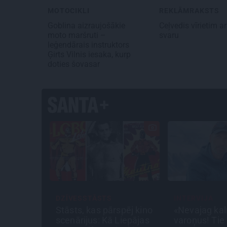
MOTOCIKLI
REKLĀMRAKSTS
Goblina aizraujošākie
Ceļvedis vīrietim ar
moto maršruti –
svaru
leģendārais instruktors
Ģirts Vilnis iesaka, kurp
doties šovasar
DZĪVESSTĀSTS
INTERVIJA
: Lauderu
Stāsts, kas pārspēj kino
«Nevajag kal
dīgi
scenārijus: Kā Liepājas
varoņus! Tie 