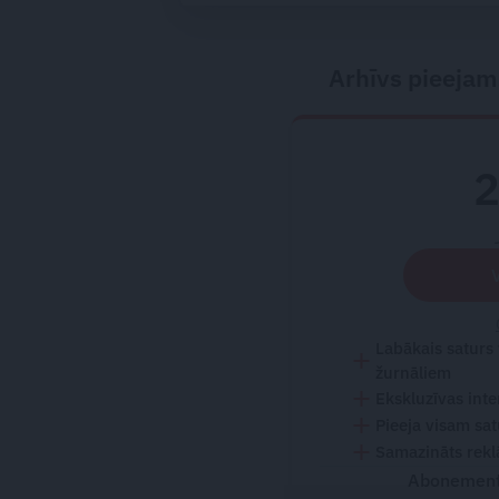
Arhīvs pieejam
Labākais saturs
žurnāliem
Ekskluzīvas inte
Pieeja visam sa
Samazināts rekl
Abonementu