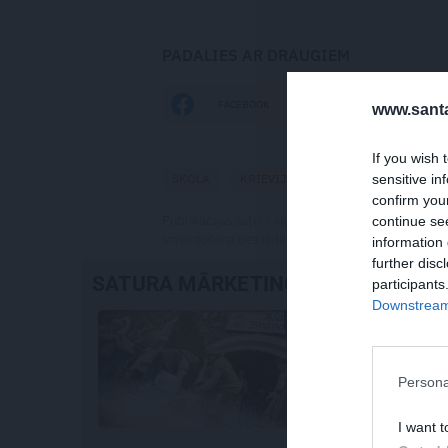
PADALIES AR DRAUGIEM
FACEBOOK
DRAUGIEM.LV
www.santa
If you wish 
sensitive in
SKOLA
KRIEVIJAS AGRESIJA
PIRMĀ SK
confirm you
Publikācijas saturs vai tās jebkāda apjoma daļa ir
continue se
izmantošana bez izdevēja atļaujas ir aizliegta. Vai
information 
further disc
SATURA MĀRKETINGS
participants
Downstream 
Persona
I want t