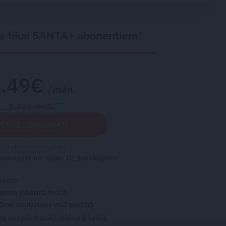
medicīnā
s tikai SANTA+ abonentiem!
2.49€
/mēn.
5.95€ /mēn.
VĒLOS IZMĒĢINĀT!
Citi abonēšanas plāni
 vienuviet no mūsu 12 drukātajiem
rvijas
turam jebkurā ierīcē
āmu daudzums visā portālā
 var pārtraukt jebkurā laikā