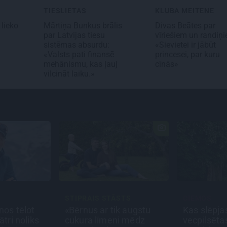
TIESLIETAS
KLUBA MEITENE
 lieko
Mārtiņa Bunkus brālis
Divas Beātes par
par Latvijas tiesu
vīriešiem un randiņ
sistēmas absurdu:
«Sievietei ir jābūt
«Valsts pati finansē
princesei, par kuru
mehānismu, kas ļauj
cīnās»
vilcināt laiku.»
STIPRAIS STĀSTS
CIEMOS
nos tēlot
«Bērnus ar tik augstu
Kas slēpja
ātri noliks
cukura līmeni mēdz
vecpilsēt