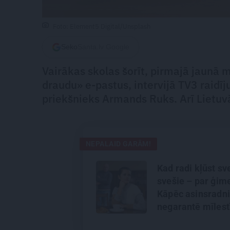
Foto: Element5 Digital/Unsplash
Seko
Santa.lv Google
Vairākas skolas šorīt, pirmajā jaunā
draudu» e-pastus, intervijā TV3 raidī
priekšnieks Armands Ruks. Arī Lietuv
NEPALAID GARĀM!
Kad radi kļūst sve
svešie – par ģime
Kāpēc asinsradn
negarantē mīles