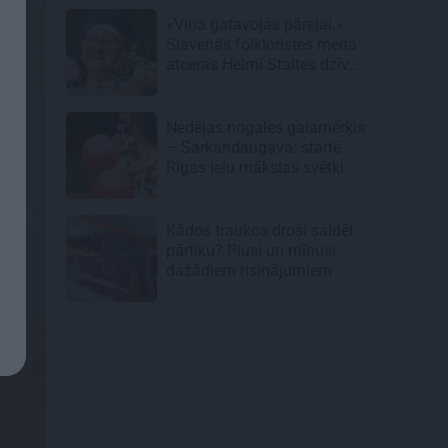
«Viņa gatavojās pārejai.»
Slavenās folkloristes meita
atceras Helmī Staltes dzīves
izskaņu
Nedēļas nogales galamērķis
– Sarkandaugava: startē
Rīgas ielu mākslas svētki
Kādos traukos droši saldēt
pārtiku? Plusi un mīnusi
dažādiem risinājumiem