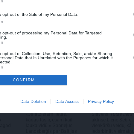
In
KI
REKLĀMRAKSTS
REKLĀMRAK
p labākie
Pieaugušo dzimšanas
Kāpēc tieši
o opt-out of the Sale of my Personal Data.
i pasaulē.
diena Rīgā, idejas
labākais la
In
tklāti par
atmiņā paliekošām
Pakrojas m
su,
svinībām
festivālu?
to opt-out of processing my Personal Data for Targeted
zīves
ing.
In
o opt-out of Collection, Use, Retention, Sale, and/or Sharing
ersonal Data that Is Unrelated with the Purposes for which it
lected.
In
CONFIRM
Data Deletion
Data Access
Privacy Policy
STARPVALSTU ATTIEC...
ZIŅAS
«Ja atzīstam lietas,
Slavenā
Tutas lietu
s
kādas tās ir, esam kaili
aktrise Liene Sebre 
Tagad
lauka vidū.» Gabrieļus
vienkāršu veidu, kā
Landsberģis par Baltijas
iedarbināt vielmaiņ