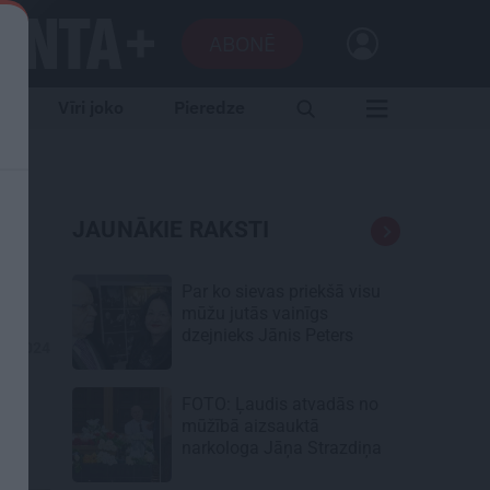
ABONĒ
e
Vīri joko
Pieredze
JAUNĀKIE RAKSTI
Par ko sievas priekšā visu
mūžu jutās vainīgs
dzejnieks Jānis Peters
09.2024
FOTO: Ļaudis atvadās no
mūžībā aizsauktā
narkologa Jāņa Strazdiņa