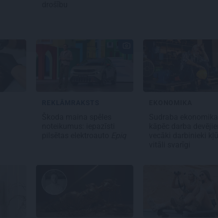
drošību
REKLĀMRAKSTS
EKONOMIKA
s
Škoda maina spēles
Sudraba ekonomika
noteikumus: iepazīsti
kāpēc darba devēji
pilsētas elektroauto
Epiq
vecāki darbinieki kļ
vitāli svarīgi