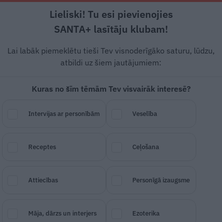
Lieliski! Tu esi pievienojies
Rīga +18°C
Daļēji apmācies, R vējš, 0.45 m/s
SANTA+ lasītāju klubam!
esstils
Auto
Lietu tops
Gadžeti
Vēstur
Lai labāk piemeklētu tieši Tev visnoderīgāko saturu, lūdzu,
atbildi uz šiem jautājumiem:
Kuras no šīm tēmām Tev visvairāk interesē?
 skolas saņemti arī
Intervijas ar personībām
Veselība
Receptes
Ceļošana
SAGLABĀ RAKSTU
DALĪTIES
02.
Attiecības
Personīgā izaugsme
Māja, dārzs un interjers
Ezoterika