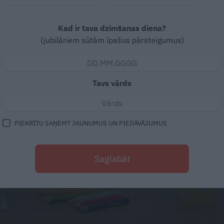
Kad ir tava dzimšanas diena?
(jubilāriem sūtām īpašus pārsteigumus)
Tavs vārds
PIEKRĪTU SAŅEMT JAUNUMUS UN PIEDĀVĀJUMUS
Saglabāt