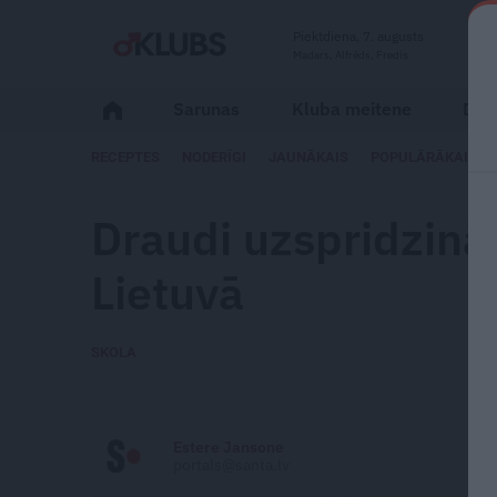
Piektdiena, 7. augusts
Madars, Alfrēds, Fredis
Sarunas
Kluba meitene
Dzīv
RECEPTES
NODERĪGI
JAUNĀKAIS
POPULĀRĀKAIS
Draudi uzspridzināt
Lietuvā
SKOLA
Estere Jansone
portals@santa.lv