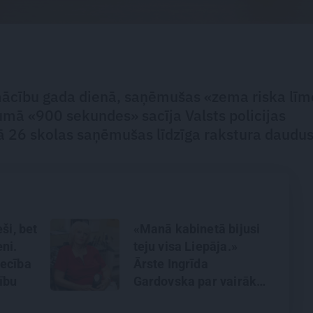
 mācību gada dienā, saņēmušas «zema riska lī
jumā «900 sekundes» sacīja Valsts policijas
ā 26 skolas saņēmušas līdzīga rakstura daudus
ši, bet
«Manā kabinetā bijusi
ni.
teju visa Liepāja.»
iecība
Ārste Ingrīda
tību
Gardovska par vairāk
nekā 50 gadiem