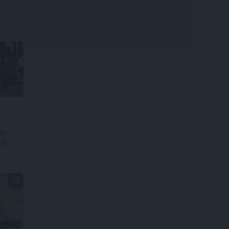
 –
em
ūst