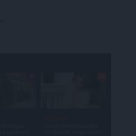
iem:
INTERVIJA
CEĻOJUM
s Kuldīgas
Tumši samtaina balss
Draudze
as pagalmos?
un tērauda mugurkauls.
bez drā