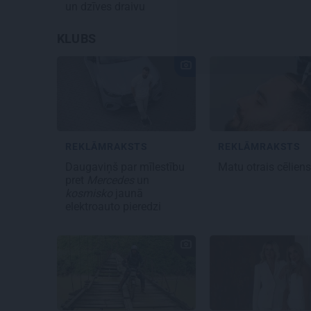
un dzīves draivu
KLUBS
REKLĀMRAKSTS
REKLĀMRAKSTS
Daugaviņš par mīlestību
Matu otrais cēlien
pret
Mercedes
un
kosmisko
jaunā
elektroauto pieredzi