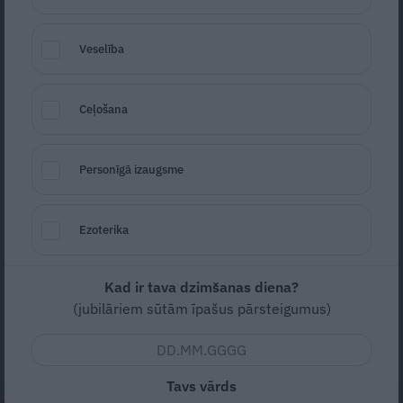
Veselība
Ceļošana
Foto: Shutterstock
Personīgā izaugsme
Seko
Santa.lv Google
Pirmie jaunie elektrovilcieni Latvijā sāks
Ezoterika
kursēt 2022. gada pirmajā pusē, otrdien
žurnālistiem pēc līguma parakstīšanas ar
Kad ir tava dzimšanas diena?
Čehijas uzņēmumu
Škoda Vagonka
(jubilāriem sūtām īpašus pārsteigumus)
pastāstīja AS
Pasažieru vilciens
valdes
priekšsēdētājs Rodžers Jānis Grigulis.
Tavs vārds