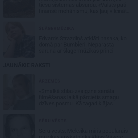
tiesu sistēmas absurdu: «Valsts pati
finansē mehānismu, kas ļauj vilcināt
laiku.»
ŠLĀGERMŪZIKA
Edvards Strazdiņš atklāti pasaka, ko
domā par Bumbieri. Neparasta
saruna ar šlāgermūzikas princi
JAUNĀKIE RAKSTI
ĀRZEMĒS
«Smalkā stila» zvaigzne seriāla
filmēšanas laikā pārcietis smagu
dzīves posmu. Kā tagad klājas
Emetam?
SĒRU VĒSTS
Sēru vēsts: Meksikā miris populārais
mūzikas apskatnieks Klāss Vāvere