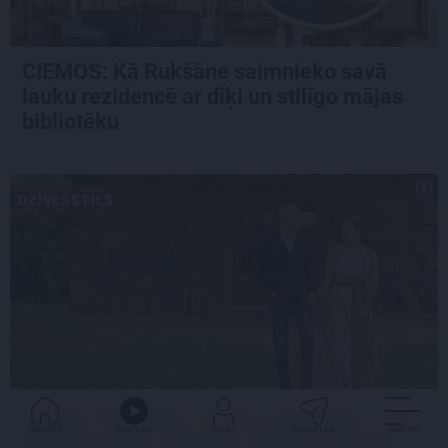
CIEMOS: Kā Rukšāne saimnieko savā
lauku rezidencē ar dīķi un stilīgo mājas
bibliotēku
DZĪVESSTILS
«Mums bija dūša šo visu uzņemties.» Kā
GALVENĀ
KLAUSIES
IENĀC
PADALĪTIES
VAIRĀK
atdzima senā viensēta Salacas krastā