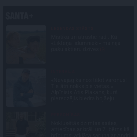
STIPRAIS STĀSTS
«Bērnus ar tik augstu cukura
līmeni mēdz ievest jau komā.»
Madara un Gatis par dzīvi ar dēla
diabētu
INTERVIJA
Tumši samtaina balss un
tērauda mugurkauls. Raimonda
Paula jaunā mūza – Gerda
Timrota
CEĻOJUMA PLĀNS
Draudzeņu ceļojums bez
ā
drāmām: noderīgi padomi
i
plānošanai un 16 galamērķu