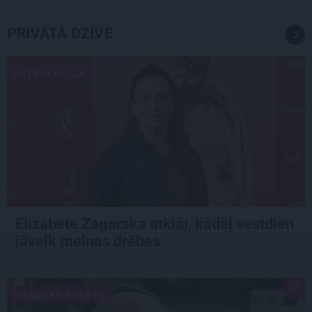
PRIVĀTĀ DZĪVE
ASTROLOĢIJA
Elizabete Zagorska atklāj, kādēļ sestdien
jāvelk melnas drēbes
PIEMIŅAS STĀSTS