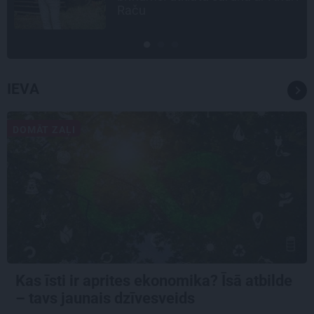
idejas
IEVA
DOMĀT ZAĻI
Kas īsti ir aprites ekonomika? Īsā atbilde
– tavs jaunais dzīvesveids