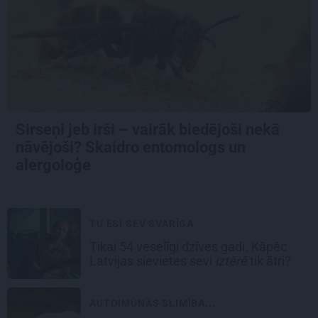
Sirseņi jeb irši – vairāk biedējoši nekā
nāvējoši? Skaidro entomologs un
alergoloģe
TU ESI SEV SVARĪGA
Tikai 54 veselīgi dzīves gadi. Kāpēc
Latvijas sievietes sevi
iztērē
tik ātri?
AUTOIMŪNĀS SLIMĪBA...