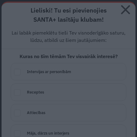
Abonē
Lieliski! Tu esi pievienojies
SANTA+ lasītāju klubam!
RECEPTES
NODERĪGI
JAUNĀKAIS
POPULĀRĀKAIS
Lai labāk piemeklētu tieši Tev visnoderīgāko saturu,
Pasažieru vilciens
sola:
lūdzu, atbildi uz šiem jautājumiem:
2022. gadā Latvijā sāks
Kuras no šīm tēmām Tev visvairāk interesē?
kursēt
jauni elektrovilcieni
Intervijas ar personībām
AKTUĀLI
30.07.2019
Receptes
LETA
Attiecības
Māja, dārzs un interjers