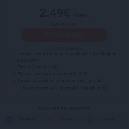
2.49€
/mēn.
5.95€ /mēn.
VĒLOS IZMĒĢINĀT!
Citi abonēšanas plāni
Labākais saturs vienuviet no mūsu 12 drukātajiem
žurnāliem
Ekskluzīvas intervijas
Pieeja visam saturam jebkurā ierīcē
Samazināts reklāmu daudzums visā portālā
Abonementu var pārtraukt jebkurā laikā
PADALIES AR DRAUGIEM
FACEBOOK
DRAUGIEM.LV
WHATSAPP