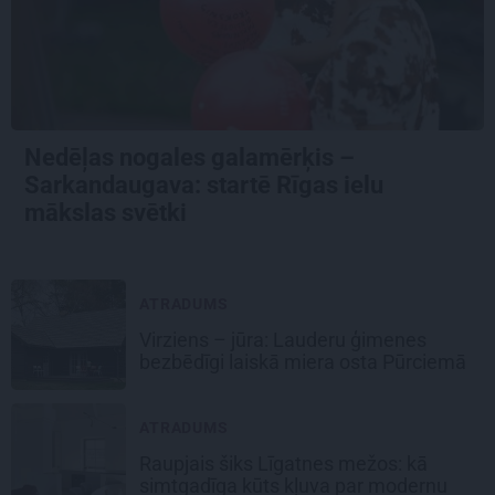
Nedēļas nogales galamērķis –
Sarkandaugava: startē Rīgas ielu
mākslas svētki
ATRADUMS
Virziens – jūra: Lauderu ģimenes
bezbēdīgi laiskā miera osta Pūrciemā
ATRADUMS
Raupjais šiks Līgatnes mežos: kā
simtgadīga kūts kļuva par modernu