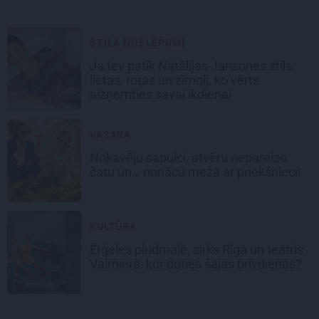
STILA NOSLĒPUMI
Ja tev patīk Natālijas Jansones stils:
lietas, rotas un zīmoli, ko vērts
aizņemties savai ikdienai
VASARA
Nokavēju sapulci, atvēru nepareizo
čatu un… nonācu mežā ar priekšnieci!
KULTŪRA
Ērģeles pludmalē, cirks Rīgā un teātris
Valmierā: kur doties šajās brīvdienās?