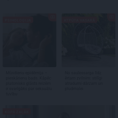
PSIHOLOĢIJA
ATPŪTA VASARĀ
Mūsdienu epidēmija –
No saulessarga līdz
pieskārienu bads. Kāpēc
ērtam zvilnim: stilīgi
platonisks glāsts reizēm
atradumi dārzam un
ir svarīgāks par seksuālu
pludmalei
tuvību
KOPĀ ZAĻĀK