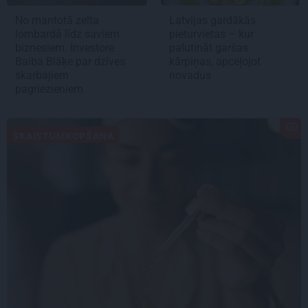
No mantotā zelta
Latvijas gardākās
lombardā līdz saviem
pieturvietas – kur
biznesiem. Investore
palutināt garšas
Baiba Blāķe par dzīves
kārpiņas, apceļojot
skarbajiem
novadus
pagriezieniem
SKAISTUMKOPŠANA