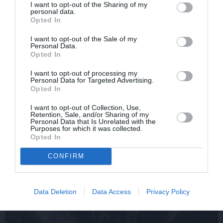
I want to opt-out of the Sharing of my
personal data.
Opted In
I want to opt-out of the Sale of my
Edvards Strazdiņš atklāti
«It kā pēkšņi es būtu
Personal Data.
pasaka, ko domā par
kļuvusi gaisīgāka,
Opted In
Bumbieri. Neparasta
jaunāka, vieglāka…»
saruna ar šlāgermūzikas
Ērikas Eglijas-Grāveles
I want to opt-out of processing my
princi
mazais sievišķīgais
Personal Data for Targeted Advertising.
Opted In
noslēpums
I want to opt-out of Collection, Use,
Retention, Sale, and/or Sharing of my
Personal Data that Is Unrelated with the
ATTIECĪBAS
Purposes for which it was collected.
Opted In
CONFIRM
Data Deletion
Data Access
Privacy Policy