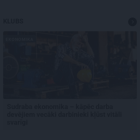
KLUBS
EKONOMIKA
Sudraba ekonomika – kāpēc darba
devējiem vecāki darbinieki kļūst vitāli
svarīgi