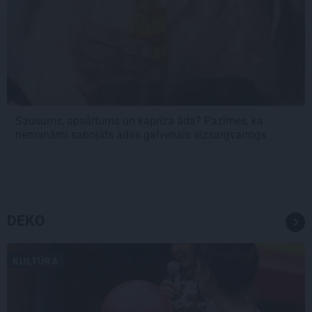
Sausums, apsārtums un kaprīza āda? Pazīmes, ka
nemanāmi sabojāts ādas galvenais aizsargvairogs
DEKO
KULTŪRA