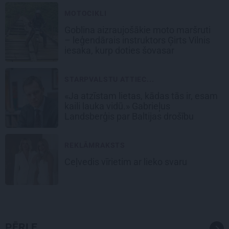
MOTOCIKLI
Goblina aizraujošākie moto maršruti
– leģendārais instruktors Ģirts Vilnis
iesaka, kurp doties šovasar
STARPVALSTU ATTIEC...
«Ja atzīstam lietas, kādas tās ir, esam
kaili lauka vidū.» Gabrieļus
Landsberģis par Baltijas drošību
REKLĀMRAKSTS
Ceļvedis vīrietim ar lieko svaru
PĒRLE