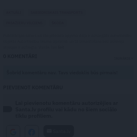
AKTUĀLI
SABIEDRISKAIS TRANSPORTS
PASAŽIERU VILCIENS
ŠKODA
Publikācijas saturs vai tās jebkāda apjoma daļa ir aizsargāts autortiesību
objekts Autortiesību likuma izpratnē, un tā izmantošana bez izdevēja
atļaujas ir aizliegta. Vairāk lasi
šeit
0 KOMENTĀRI
JAUNĀKIE
Šobrīd komentāru nav. Tavs viedoklis būs pirmais!
PIEVIENOT KOMENTĀRU
Lai pievienotu komentāru autorizējies ar
Santa.lv profilu vai kādu no šiem sociālo
tīklu profiliem.
Santa.lv