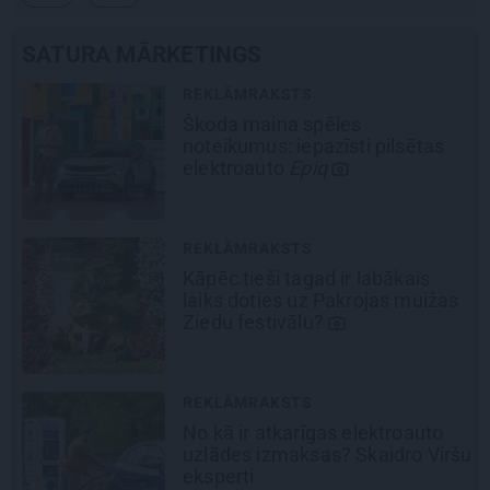
SATURA MĀRKETINGS
REKLĀMRAKSTS
Pirts sezonas izlase
REKLĀMRAKSTS
Pēteris Zālītis: Esmu prāta
mākslinieks
REKLĀMRAKSTS
Daugaviņš par mīlestību pret
šu
Mercedes
un
kosmisko
jaunā
elektroauto pieredzi