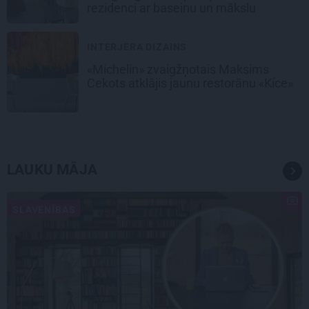
rezidenci ar baseinu un mākslu
INTERJERA DIZAINS
«Michelin» zvaigžņotais Maksims
Cekots atklājis jaunu restorānu «Kíce»
LAUKU MĀJA
SLAVENĪBAS