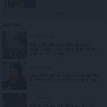
LASI VĒL
LAIKAPSTĀKĻI
Par ko latviešus šodien apskauž
spāņi, itāļi un vācieši? Viņi arī tagad
gribētu būt Latvijā
PERSONĪBAS
«Ilgu laiku par to klusēju.» Ostapenko
beidzot atbild uz pārmetumiem par
svaru
TIESLIETAS
Mārtiņa Bunkus brālis par Latvijas