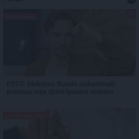
PERSONĪBAS
FOTO: Maksims Busels aizkustinoši
pateicas viņa dzīvē īpašam vīrietim
LIKUMA LABIRINTI