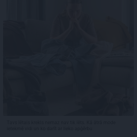
Tavs lētais krekls nemaz nav tik lēts. Kā ātrā mode
ietekmē vidi un ko darīt ar lieko apģērbu