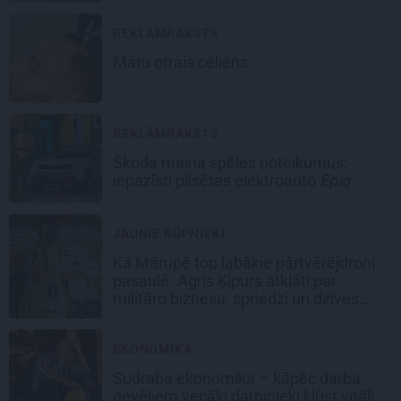
REKLĀMRAKSTS
Matu otrais cēliens
REKLĀMRAKSTS
Škoda maina spēles noteikumus:
iepazīsti pilsētas elektroauto
Epiq
JAUNIE RŪPNIEKI
Kā Mārupē top labākie pārtvērējdroni
pasaulē. Agris Ķipurs atklāti par
militāro biznesu, spriedzi un dzīves
draivu
EKONOMIKA
Sudraba ekonomika – kāpēc darba
devējiem vecāki darbinieki kļūst vitāli