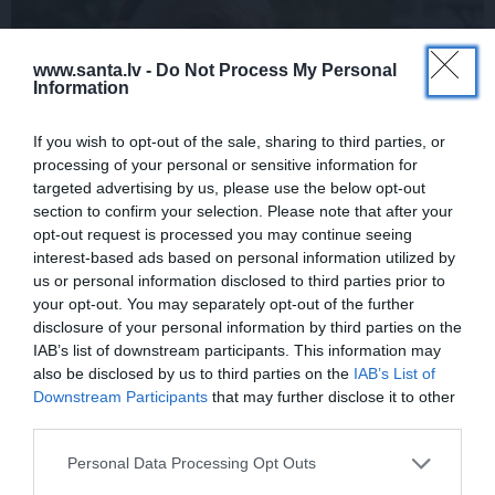
www.santa.lv -
Do Not Process My Personal
Information
If you wish to opt-out of the sale, sharing to third parties, or
processing of your personal or sensitive information for
targeted advertising by us, please use the below opt-out
FOTO:
Vijas Artmanes meita
ļauj
section to confirm your selection. Please note that after your
opt-out request is processed you may continue seeing
ielūkoties aktrises vasarnīcā. Tik daudz
interest-based ads based on personal information utilized by
atmiņu…
us or personal information disclosed to third parties prior to
your opt-out. You may separately opt-out of the further
disclosure of your personal information by third parties on the
IAB’s list of downstream participants. This information may
ŠLĀGERMŪZIKA
DZIMŠANAS DIENA
also be disclosed by us to third parties on the
IAB’s List of
Downstream Participants
that may further disclose it to other
third parties.
Personal Data Processing Opt Outs