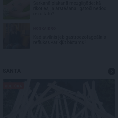
Sarkanā plakanā mezgliņēde: kā
rīkoties, ja ārstēšana ilgstoši nedod
rezultātu?
NOSKAIDRO
Kad atvilnis jeb gastroezofageālais
reflukss var kļūt bīstams?
SANTA
KULTŪRA