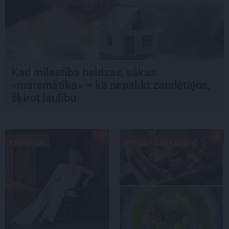
Kad mīlestība beidzas, sākas
«matemātika» – kā nepalikt zaudētājos,
šķirot laulību
PIEREDZE
APCEĻO LATVIJU