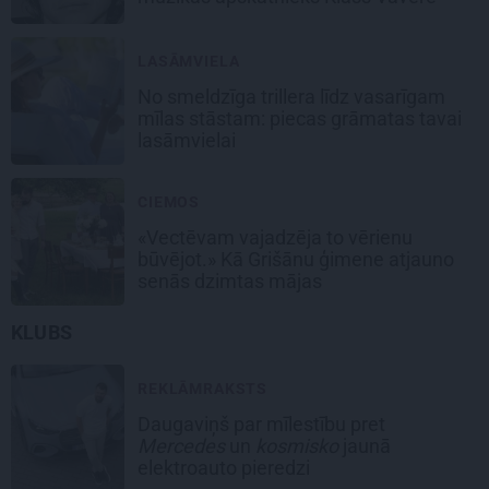
LASĀMVIELA
No smeldzīga trillera līdz vasarīgam
mīlas stāstam: piecas grāmatas tavai
lasāmvielai
CIEMOS
«Vectēvam vajadzēja to vērienu
būvējot.» Kā Grišānu ģimene atjauno
senās dzimtas mājas
KLUBS
REKLĀMRAKSTS
Daugaviņš par mīlestību pret
Mercedes
un
kosmisko
jaunā
elektroauto pieredzi