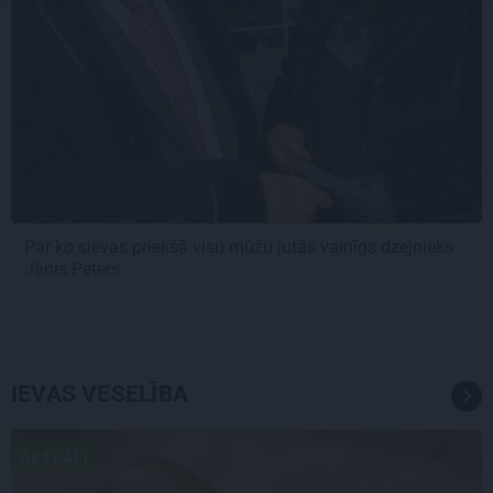
Par ko sievas priekšā visu mūžu jutās vainīgs dzejnieks
Jānis Peters
IEVAS VESELĪBA
AKTUĀLI