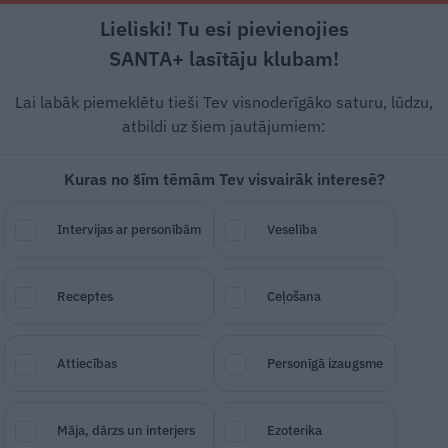
Lieliski! Tu esi pievienojies
Rīga +19°C
Daļēji apmācies, R vējš, 5.57 m/s
SANTA+ lasītāju klubam!
esstils
Auto
Lietu tops
Gadžeti
Vēstur
Lai labāk piemeklētu tieši Tev visnoderīgāko saturu, lūdzu,
atbildi uz šiem jautājumiem:
Kuras no šīm tēmām Tev visvairāk interesē?
tiņvietīgo
Jogger
Intervijas ar personībām
Veselība
SAGLABĀ RAKSTU
DALĪTIES
03.
Receptes
Ceļošana
Attiecības
Personīgā izaugsme
Māja, dārzs un interjers
Ezoterika