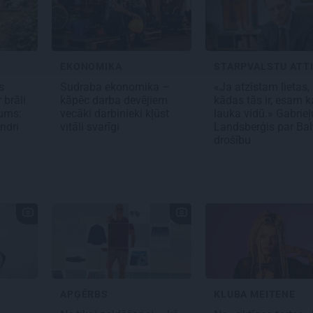
EKONOMIKA
STARPVALSTU ATTI
s
Sudraba ekonomika –
«Ja atzīstam lietas,
 brāli
kāpēc darba devējiem
kādas tās ir, esam ka
nums:
vecāki darbinieki kļūst
lauka vidū.» Gabrieļ
ndri
vitāli svarīgi
Landsberģis par Bal
drošību
APĢĒRBS
KLUBA MEITENE