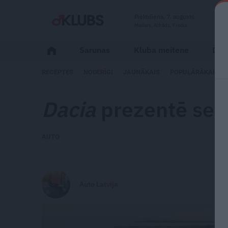
Piektdiena, 7. augusts
Madars, Alfrēds, Fredis
Sarunas
Kluba meitene
Dzīv
RECEPTES
NODERĪGI
JAUNĀKAIS
POPULĀRĀKAIS
Dacia
prezentē
sep
AUTO
Auto Latvija