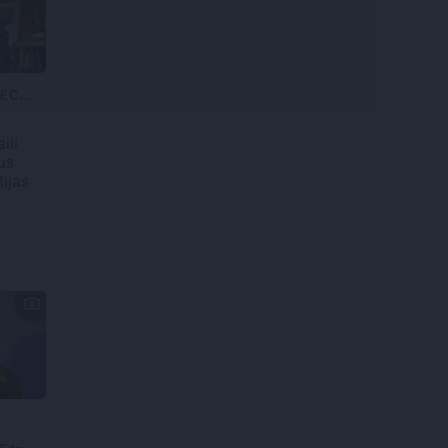
EC...
ili
us
tijas