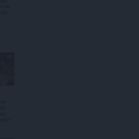
līdz
liste
ampi
kie
lē.
par
iedzi