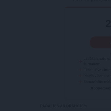
Labākais saturs
žurnāliem
Ekskluzīvas inte
Pieeja visam sa
Samazināts rekl
Abonementu
PADALIES AR DRAUGIEM