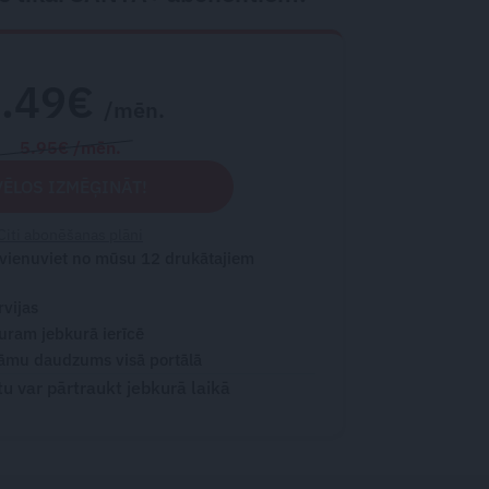
2.49€
/mēn.
5.95€ /mēn.
VĒLOS IZMĒĢINĀT!
Citi abonēšanas plāni
 vienuviet no mūsu 12 drukātajiem
rvijas
turam jebkurā ierīcē
āmu daudzums visā portālā
 var pārtraukt jebkurā laikā