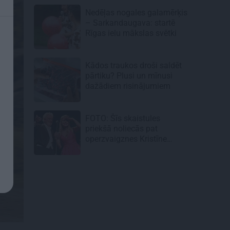
Nedēļas nogales galamērķis
– Sarkandaugava: startē
Rīgas ielu mākslas svētki
Kādos traukos droši saldēt
pārtiku? Plusi un mīnusi
dažādiem risinājumiem
FOTO: Šīs skaistules
priekšā noliecās pat
operzvaigznes Kristīne
Opolais un Plasido
Domingo