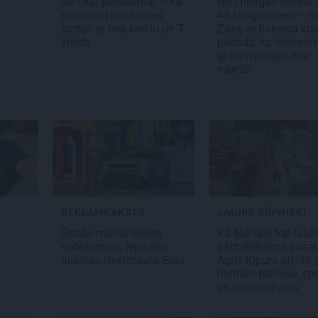
Ne tikai peldēšanai – kā
No «riktīgas tortes» 
kombinēt pludmales
48 kilogramiem – sti
šortus ar lina kreklu un T
Zane ar boksera kr
kreklu
pierāda, ka sievietes
gribasspēkam nav
robežu
REKLĀMRAKSTS
JAUNIE RŪPNIEKI
s
Škoda maina spēles
Kā Mārupē top labā
noteikumus: iepazīsti
pārtvērējdroni pasau
pilsētas elektroauto
Epiq
Agris Ķipurs atklāti 
militāro biznesu, spr
un dzīves draivu