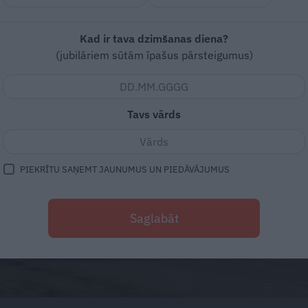
Kad ir tava dzimšanas diena?
(jubilāriem sūtām īpašus pārsteigumus)
Tavs vārds
PIEKRĪTU SAŅEMT JAUNUMUS UN PIEDĀVĀJUMUS
Saglabāt