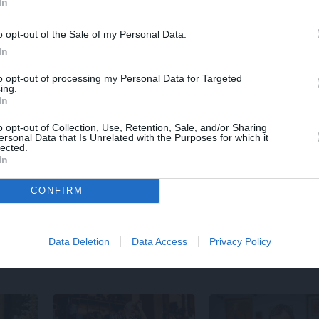
In
o opt-out of the Sale of my Personal Data.
In
to opt-out of processing my Personal Data for Targeted
ing.
In
o opt-out of Collection, Use, Retention, Sale, and/or Sharing
ersonal Data that Is Unrelated with the Purposes for which it
TS
REKLĀMRAKSTS
REKLĀMRA
lected.
In
s izlase
Daugaviņš par
Kāpēc tieši
mīlestību pret
labākais la
Mercedes
un
kosmisko
Pakrojas 
CONFIRM
jaunā elektroauto
festivālu?
pieredzi
Data Deletion
Data Access
Privacy Policy