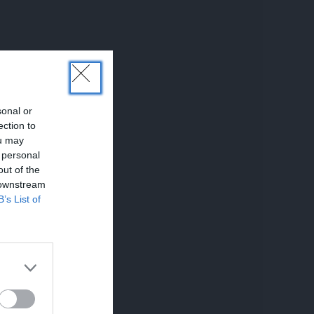
sonal or
ection to
ou may
UNĀKIE
 personal
out of the
 downstream
B’s List of
em.