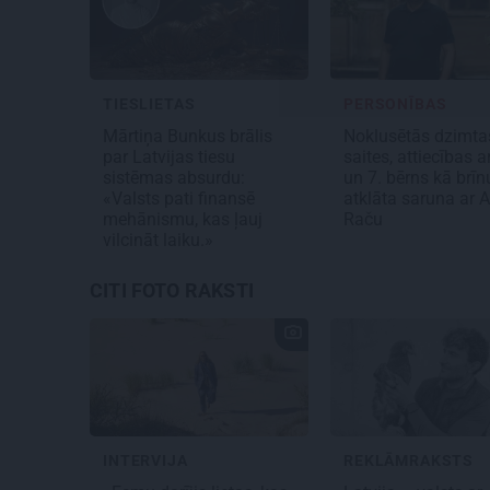
TIESLIETAS
PERSONĪBAS
Mārtiņa Bunkus brālis
Noklusētās dzimta
par Latvijas tiesu
saites, attiecības ar
sistēmas absurdu:
un 7. bērns kā brī
«Valsts pati finansē
atklāta saruna ar A
mehānismu, kas ļauj
Raču
vilcināt laiku.»
CITI FOTO RAKSTI
INTERVIJA
REKLĀMRAKSTS