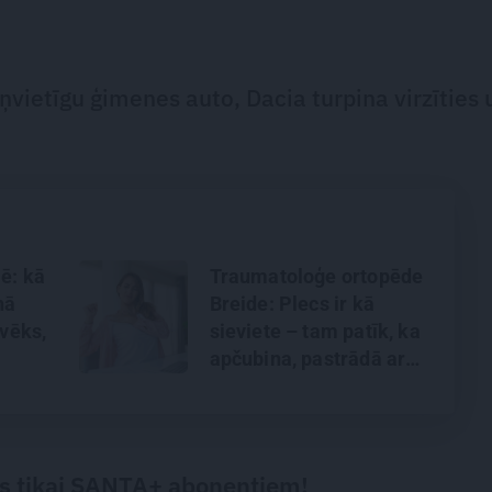
iņvietīgu ģimenes auto, Dacia turpina virzīties 
ē: kā
Traumatoloģe ortopēde
ņā
Breide: Plecs ir kā
lvēks,
sieviete – tam patīk, ka
apčubina, pastrādā ar
viņu, padarbojas,
pavingro
s tikai SANTA+ abonentiem!