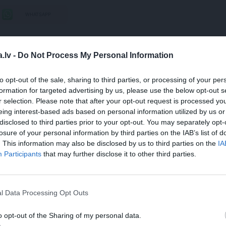
WHATSAPP
BUDŽETA AUTO
.lv -
Do Not Process My Personal Information
 aizsargāts autortiesību objekts Autortiesību likuma izpratnē, un tā
to opt-out of the sale, sharing to third parties, or processing of your per
rāk lasi
šeit
formation for targeted advertising by us, please use the below opt-out s
r selection. Please note that after your opt-out request is processed y
JA
eing interest-based ads based on personal information utilized by us or
disclosed to third parties prior to your opt-out. You may separately opt-
s!
losure of your personal information by third parties on the IAB’s list of
. This information may also be disclosed by us to third parties on the
IA
Participants
that may further disclose it to other third parties.
 Santa.lv profilu vai kādu no šiem sociālo tīklu profili
l Data Processing Opt Outs
o opt-out of the Sharing of my personal data.