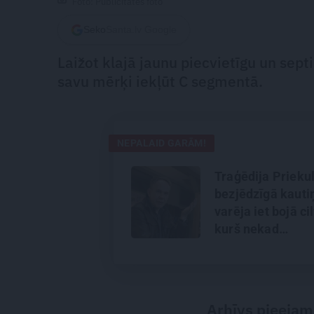
Foto: Publicitātes foto
Seko
Santa.lv Google
Laižot klajā jaunu piecvietīgu un sept
savu mērķi iekļūt C segmentā.
NEPALAID GARĀM!
Traģēdija Priekul
bezjēdzīgā kauti
varēja iet bojā ci
kurš nekad
nekonfliktēja?
Arhīvs pieejam