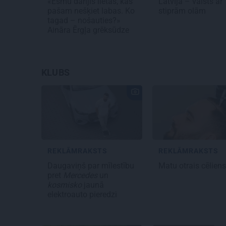
«Esmu darījis lietas, kas
Latvija – valsts ar
pašam nešķiet labas. Ko
stiprām olām
tagad – nošauties?»
Aināra Ērgļa grēksūdze
KLUBS
REKLĀMRAKSTS
REKLĀMRAKSTS
Daugaviņš par mīlestību
Matu otrais cēlien
pret
Mercedes
un
kosmisko
jaunā
elektroauto pieredzi