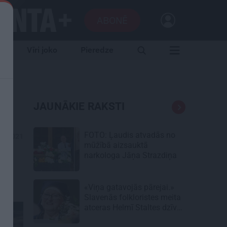
ABONĒ
e
Vīri joko
Pieredze
JAUNĀKIE RAKSTI
FOTO: Ļaudis atvadās no
09.2021
mūžībā aizsauktā
narkologa Jāņa Strazdiņa
«Viņa gatavojās pārejai.»
Slavenās folkloristes meita
atceras Helmī Staltes dzīves
izskaņu