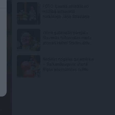
FOTO: Ļaudis atvadās no
mūžībā aizsauktā
narkologa Jāņa Strazdiņa
«Viņa gatavojās pārejai.»
Slavenās folkloristes meita
atceras Helmī Staltes dzīves
izskaņu
Nedēļas nogales galamērķis
– Sarkandaugava: startē
Rīgas ielu mākslas svētki