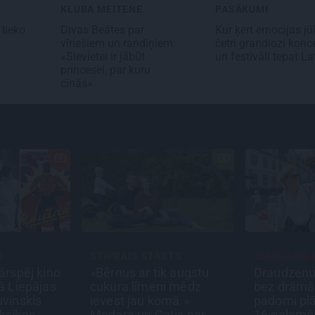
KLUBA MEITENE
PASĀKUMI
 lieko
Divas Beātes par
Kur ķert emocijas jūl
vīriešiem un randiņiem:
četri grandiozi konce
«Sievietei ir jābūt
un festivāli tepat La
princesei, par kuru
cīnās»
S
STIPRAIS STĀSTS
CEĻOJUMA 
ārspēj kino
«Bērnus ar tik augstu
Draudzeņu
ā Liepājas
cukura līmeni mēdz
bez drāmā
uvinskis
ievest jau komā.»
padomi pl
ksikas
Madara un Gatis par
16 galamē