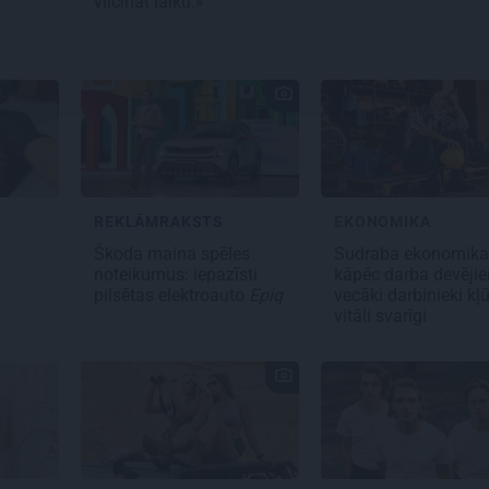
vilcināt laiku.»
REKLĀMRAKSTS
EKONOMIKA
s
Škoda maina spēles
Sudraba ekonomika
noteikumus: iepazīsti
kāpēc darba devēji
pilsētas elektroauto
Epiq
vecāki darbinieki kļ
vitāli svarīgi