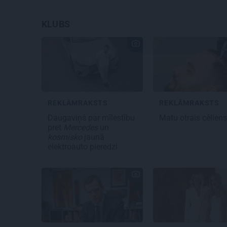
KLUBS
REKLĀMRAKSTS
REKLĀMRAKSTS
Daugaviņš par mīlestību
Matu otrais cēlien
pret
Mercedes
un
kosmisko
jaunā
elektroauto pieredzi