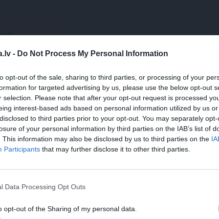
WHATSAPP
.lv -
Do Not Process My Personal Information
to opt-out of the sale, sharing to third parties, or processing of your per
formation for targeted advertising by us, please use the below opt-out s
 aizsargāts autortiesību objekts Autortiesību likuma izpratnē, un tā
r selection. Please note that after your opt-out request is processed y
rāk lasi
šeit
eing interest-based ads based on personal information utilized by us or
disclosed to third parties prior to your opt-out. You may separately opt-
losure of your personal information by third parties on the IAB’s list of
. This information may also be disclosed by us to third parties on the
IA
Participants
that may further disclose it to other third parties.
l Data Processing Opt Outs
o opt-out of the Sharing of my personal data.
S
REKLĀMRAKSTS
JAUNIE RŪP