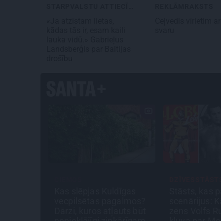
STARPVALSTU ATTIECĪBAS
REKLĀMRAKSTS
«Ja atzīstam lietas,
Ceļvedis vīrietim ar
kādas tās ir, esam kaili
svaru
lauka vidū.» Gabrieļus
Landsberģis par Baltijas
drošību
CIEMOS
DZĪVESSTĀST
a balss
Kas slēpjas Kuldīgas
Stāsts, kas p
urkauls.
vecpilsētas pagalmos?
scenārijus: K
a jaunā
Dārzi, kuros atļauts būt
zēns Volfs R
Timrota
nepieklājīgi ziņkārīgam
kļuva par Me