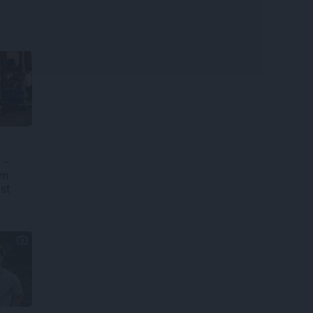
 –
em
ūst