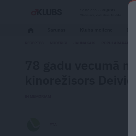
Sestdiena, 8. augusts
Vladislava, Vladislavs, Mudīte
Sarunas
Kluba meitene
Dzīv
RECEPTES
NODERĪGI
JAUNĀKAIS
POPULĀRĀKAIS
78 gadu vecumā mū
kinorežisors Deivid
IN MEMORIAM
LETA