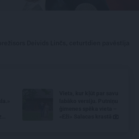
ežisors Deivids Linčs, ceturtdien pavēstīja
Vieta, kur kļūt par savu
la.»
labāko versiju. Putniņu
ģimenes spēka vieta –
z
«Eži» Salacas krastā