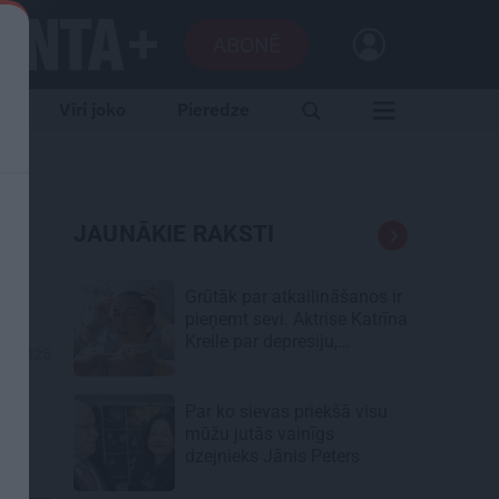
ABONĒ
e
Vīri joko
Pieredze
JAUNĀKIE RAKSTI
Grūtāk par atkailināšanos ir
pieņemt sevi. Aktrise Katrīna
Kreile par depresiju,
01.2025
mobingu un ceļu līdz
lielajām lomām
Par ko sievas priekšā visu
mūžu jutās vainīgs
dzejnieks Jānis Peters