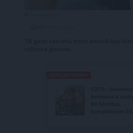
Foto: Wikimedia
Seko
Santa.lv Google
78 gadu vecumā miris amerikāņu kinor
režisora ģimene.
NEPALAID GARĀM!
FOTO: «Sievietes
ķermenis ir māks
No bērnības
kompleksiem līd
brīvībai kameras
priekšā – aktrise