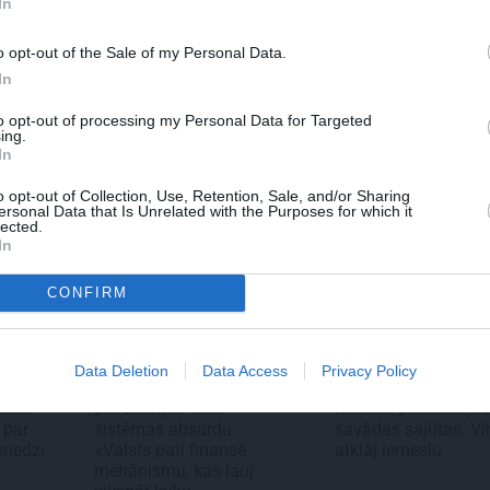
In
spēles
Pēteris Zālītis: Esmu
Kā Mārupē 
epazīsti
prāta mākslinieks
pārtvērējdr
o opt-out of the Sale of my Personal Data.
troauto
Agris Ķipurs
militāro bi
In
spriedzi un
draivu
to opt-out of processing my Personal Data for Targeted
ing.
In
o opt-out of Collection, Use, Retention, Sale, and/or Sharing
ersonal Data that Is Unrelated with the Purposes for which it
lected.
In
CONFIRM
TIESLIETAS
PERSONĪBAS
Data Deletion
Data Access
Privacy Policy
ākie
Mārtiņa Bunkus brālis
Džilindžera mīļoto 
ulē.
par Latvijas tiesu
Kalniņu piemeklēju
 par
sistēmas absurdu:
savādas sajūtas. Vi
priedzi
«Valsts pati finansē
atklāj iemeslu
mehānismu, kas ļauj