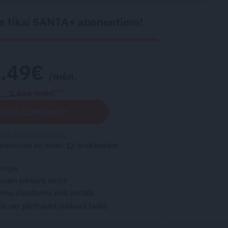
s tikai SANTA+ abonentiem!
2.49€
/mēn.
5.95€ /mēn.
VĒLOS IZMĒĢINĀT!
Citi abonēšanas plāni
 vienuviet no mūsu 12 drukātajiem
rvijas
turam jebkurā ierīcē
āmu daudzums visā portālā
 var pārtraukt jebkurā laikā