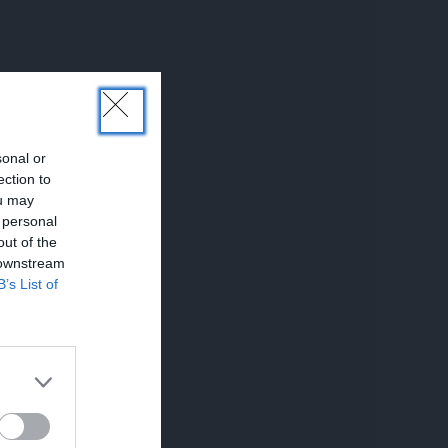
sonal or
ection to
ou may
 personal
out of the
 downstream
B’s List of
NIEKI
MĀJA
REKLĀMR