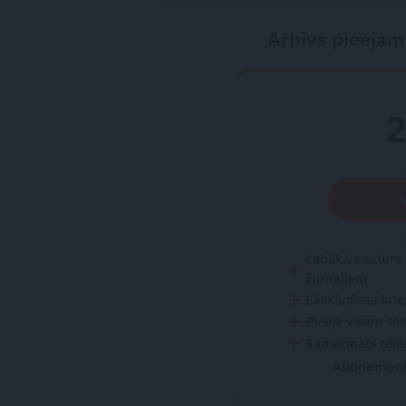
Katrīna Kreile
Arhīvs pieejam
Labākais saturs
žurnāliem
Ekskluzīvas inte
Pieeja visam sa
Samazināts rekl
Abonementu