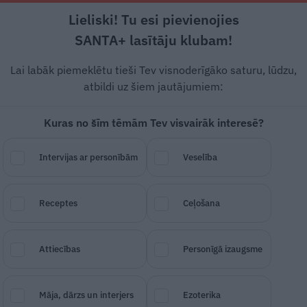
Lieliski! Tu esi pievienojies
Rīga +16°C
Mākoņains, DR vējš, 3.51 m/s
SANTA+ lasītāju klubam!
esstils
Auto
Lietu tops
Gadžeti
Vēstur
Lai labāk piemeklētu tieši Tev visnoderīgāko saturu, lūdzu,
atbildi uz šiem jautājumiem:
Kuras no šīm tēmām Tev visvairāk interesē?
žībā devies amerikāņu
Intervijas ar personībām
Veselība
s Linčs
Receptes
Ceļošana
SAGLABĀ RAKSTU
DALĪTIES
16.
Attiecības
Personīgā izaugsme
Māja, dārzs un interjers
Ezoterika