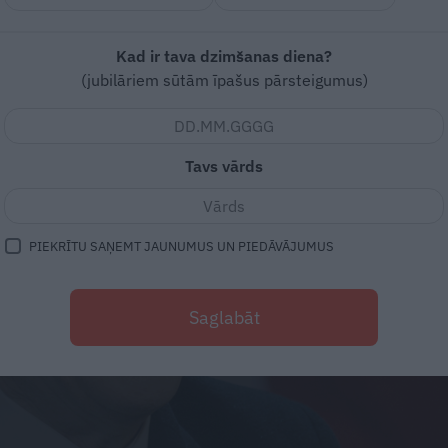
Kad ir tava dzimšanas diena?
(jubilāriem sūtām īpašus pārsteigumus)
Tavs vārds
PIEKRĪTU SAŅEMT JAUNUMUS UN PIEDĀVĀJUMUS
Saglabāt