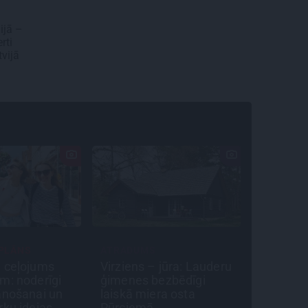
ijā –
rti
tvijā
PLĀNS
ATRADUMS
PERSONĪ
 ceļojums
Virziens – jūra: Lauderu
Noklusē
m: noderīgi
ģimenes bezbēdīgi
saites, a
ānošanai un
laiskā miera osta
brāli un 
rķu idejas
Pūrciemā
brīnums: