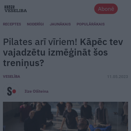
Abonē
RECEPTES
NODERĪGI
JAUNĀKAIS
POPULĀRĀKAIS
Pilates arī vīriem!
Kāpēc tev
vajadzētu izmēģināt šos
treniņus?
VESELĪBA
11.05.2023
Ilze Olšteina