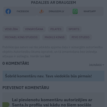
PADALIES AR DRAUGIEM
FACEBOOK
DRAUGIEM.LV
WHATSAPP
VESELĪBA
VINGROŠANA
PILATES
SPORTS
MICHAEL KING STUDIOS
MAIKLS KINGS
PIYO STUDIO
Publikācijas saturs vai tās jebkāda apjoma daļa ir aizsargāts autortiesību
objekts Autortiesību likuma izpratnē, un tā izmantošana bez izdevēja
atļaujas ir aizliegta. Vairāk lasi
šeit
0 KOMENTĀRI
JAUNĀKIE
Šobrīd komentāru nav. Tavs viedoklis būs pirmais!
PIEVIENOT KOMENTĀRU
Lai pievienotu komentāru autorizējies ar
Santa.lv profilu vai kādu no šiem sociālo