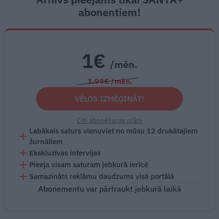
abonentiem!
1€
/mēn.
3.99€ /mēn.
VĒLOS IZMĒĢINĀT!
Citi abonēšanas plāni
Labākais saturs vienuviet no mūsu 12 drukātajiem
žurnāliem
Ekskluzīvas intervijas
Pieeja visam saturam jebkurā ierīcē
Samazināts reklāmu daudzums visā portālā
Abonementu var pārtraukt jebkurā laikā