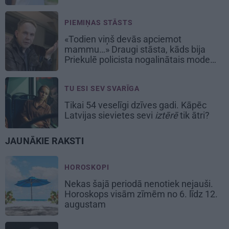
PIEMIŅAS STĀSTS
«Todien viņš devās apciemot
mammu…» Draugi stāsta, kāds bija
Priekulē policista nogalinātais modes
mākslinieks
TU ESI SEV SVARĪGA
Tikai 54 veselīgi dzīves gadi. Kāpēc
Latvijas sievietes sevi
iztērē
tik ātri?
JAUNĀKIE RAKSTI
HOROSKOPI
Nekas šajā periodā nenotiek nejauši.
Horoskops visām zīmēm no 6. līdz 12.
augustam