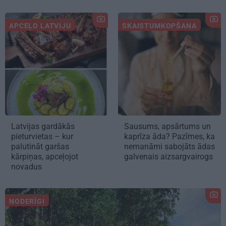
APCEĻO LATVIJU
SKAISTUMKOPŠANA
Latvijas gardākās
Sausums, apsārtums un
pieturvietas – kur
kaprīza āda? Pazīmes, ka
palutināt garšas
nemanāmi sabojāts ādas
kārpiņas, apceļojot
galvenais aizsargvairogs
novadus
NODERĪGI