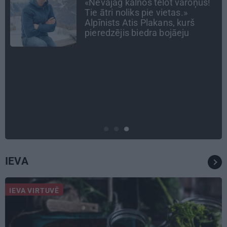
Stāsts, kas pārspēj kino
scenārijus: Kā Liepājas zēns
Volfs Ruvinskis kļuva par
Meksikas superzvaigzni
ATTIECĪBAS
Ko darīt, ja esi kopā ar
pieauguša vīrieša ķermenī
noslēpušos puišeli?
IEVA
IEVA VIRTUVĒ