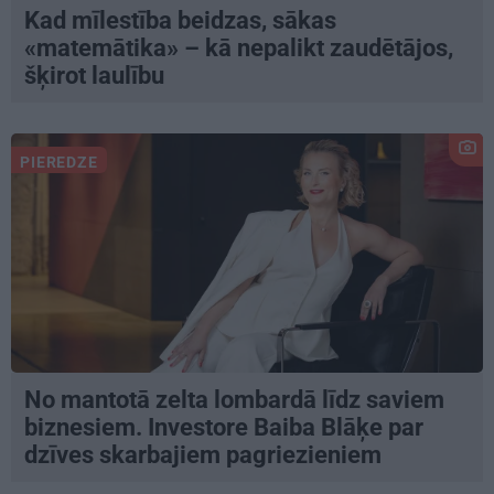
Kad mīlestība beidzas, sākas
«matemātika» – kā nepalikt zaudētājos,
šķirot laulību
PIEREDZE
No mantotā zelta lombardā līdz saviem
biznesiem. Investore Baiba Blāķe par
dzīves skarbajiem pagriezieniem