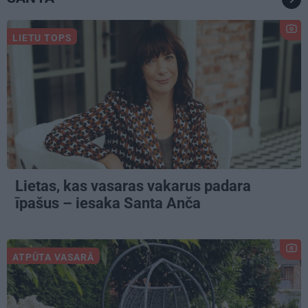
LIETU TOPS
Lietas, kas vasaras vakarus padara
īpašus – iesaka Santa Anča
ATPŪTA VASARĀ