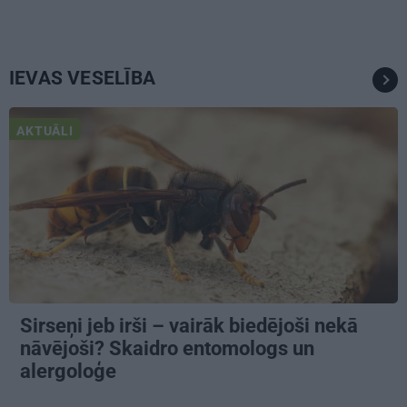
IEVAS VESELĪBA
AKTUĀLI
Sirseņi jeb irši – vairāk biedējoši nekā
nāvējoši? Skaidro entomologs un
alergoloģe