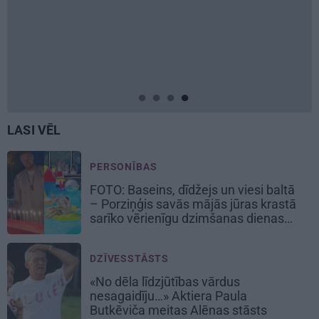
LASI VĒL
PERSONĪBAS
FOTO: Baseins, dīdžejs un viesi baltā
– Porziņģis savās mājās jūras krastā
sarīko vērienīgu dzimšanas dienas
balli
DZĪVESSTĀSTS
«No dēla līdzjūtības vārdus
nesagaidīju…» Aktiera Paula
Butkēviča meitas Alēnas stāsts