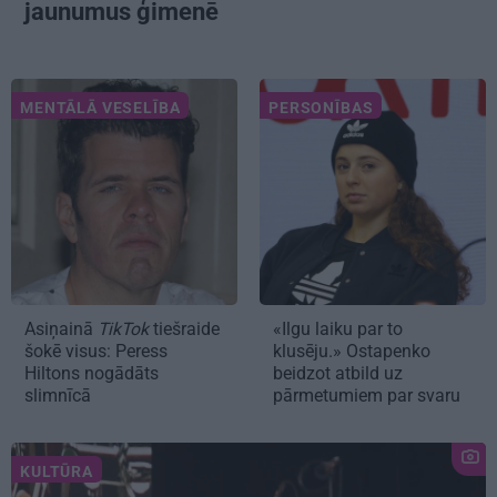
jaunumus ģimenē
MENTĀLĀ VESELĪBA
PERSONĪBAS
Asiņainā
TikTok
tiešraide
«Ilgu laiku par to
šokē visus: Peress
klusēju.» Ostapenko
Hiltons nogādāts
beidzot atbild uz
slimnīcā
pārmetumiem par svaru
KULTŪRA