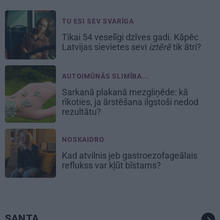
TU ESI SEV SVARĪGA
Tikai 54 veselīgi dzīves gadi. Kāpēc
Latvijas sievietes sevi
iztērē
tik ātri?
AUTOIMŪNĀS SLIMĪBA...
Sarkanā plakanā mezgliņēde: kā
rīkoties, ja ārstēšana ilgstoši nedod
rezultātu?
NOSKAIDRO
Kad atvilnis jeb gastroezofageālais
reflukss var kļūt bīstams?
SANTA