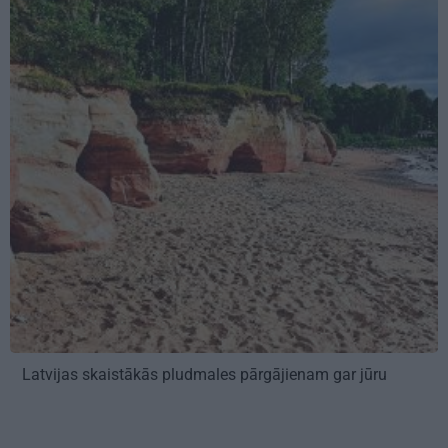
Latvijas skaistākās pludmales pārgājienam gar jūru