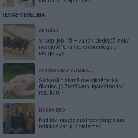
ķirurgu Kristapu Eglīti
IEVAS VESELĪBA
AKTUĀLI
Sirseņi jeb irši – vairāk biedējoši nekā
nāvējoši? Skaidro entomologs un
alergoloģe
AUTOIMŪNĀS SLIMĪBA...
Sarkanā plakanā mezgliņēde: kā
rīkoties, ja ārstēšana ilgstoši nedod
rezultātu?
NOSKAIDRO
Kad atvilnis jeb gastroezofageālais
reflukss var kļūt bīstams?