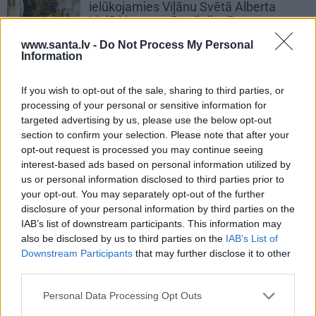
ielūkojamies Viļānu Svētā Alberta
Lielā klostera tēvu ikdienā
www.santa.lv -
Do Not Process My Personal
Information
PERSONĪBAS
«Mana eksistences forma kopš
If you wish to opt-out of the sale, sharing to third parties, or
bērnības – cīņa.» Lauris Dzelzītis par
processing of your personal or sensitive information for
panikas lēkmēm, vientulību un
targeted advertising by us, please use the below opt-out
atgriešanos teātrī
section to confirm your selection. Please note that after your
opt-out request is processed you may continue seeing
interest-based ads based on personal information utilized by
us or personal information disclosed to third parties prior to
PRIVĀTĀ DZĪVE
your opt-out. You may separately opt-out of the further
disclosure of your personal information by third parties on the
IAB’s list of downstream participants. This information may
ZIŅAS
also be disclosed by us to third parties on the
IAB’s List of
Downstream Participants
that may further disclose it to other
third parties.
Personal Data Processing Opt Outs