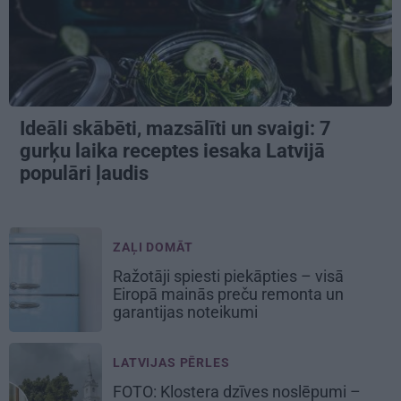
Ideāli skābēti, mazsālīti un svaigi: 7
gurķu laika receptes iesaka Latvijā
populāri ļaudis
ZAĻI DOMĀT
Ražotāji spiesti piekāpties – visā
Eiropā mainās preču remonta un
garantijas noteikumi
LATVIJAS PĒRLES
FOTO: Klostera dzīves noslēpumi –