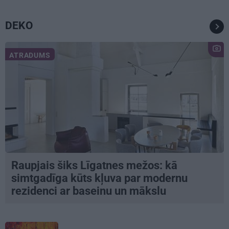
DEKO
ATRADUMS
Raupjais šiks Līgatnes mežos: kā
simtgadīga kūts kļuva par modernu
rezidenci ar baseinu un mākslu