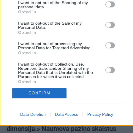
I want to opt-out of the Sharing of my
personal data.
Opted In
I want to opt-out of the Sale of my
Influencere Martelly godīgi pasaka, vai
Personal Data.
Opted In
tiešām precējās Gluzunovas kleitā
I want to opt-out of processing my
Personal Data for Targeted Advertising.
Opted In
PERSONĪBAS
I want to opt-out of Collection, Use,
Retention, Sale, and/or Sharing of my
Personal Data that Is Unrelated with the
Purposes for which it was collected.
Opted In
CONFIRM
Data Deletion
Data Access
Privacy Policy
FOTO: «Man sākās jauna dzīves
dimensija.» Naumova paziņo skaistus