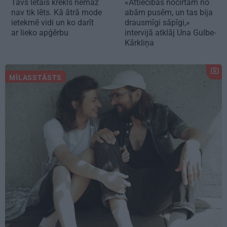
Tavs lētais krekls nemaz
«Attiecības nocirtām no
nav tik lēts. Kā ātrā mode
abām pusēm, un tas bija
ietekmē vidi un ko darīt
drausmīgi sāpīgi,»
ar lieko apģērbu
intervijā atklāj Una Gulbe-
Kārkliņa
MĪLASSTĀSTS