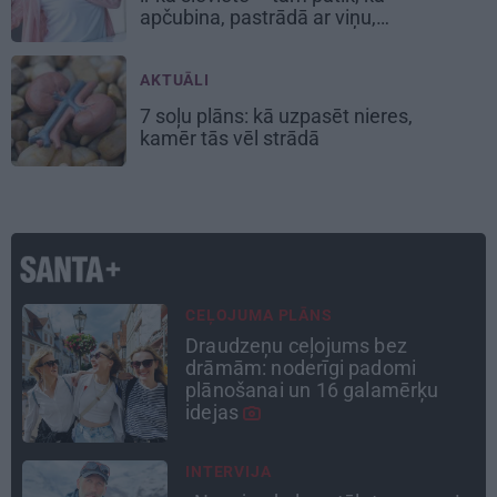
apčubina, pastrādā ar viņu,
padarbojas, pavingro
AKTUĀLI
7 soļu plāns: kā uzpasēt nieres,
kamēr tās vēl strādā
PSIHOLOĢIJA
Mūsdienu epidēmija –
pieskārienu bads. Kāpēc
platonisks glāsts reizēm ir
svarīgāks par seksuālu tuvību
DZĪVESSTĀSTS