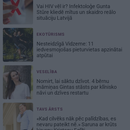
Vai HIV vēl ir? Infektoloģe Gunta
Stūre kliedē mītus un skaidro reālo
situāciju Latvijā
EKOTŪRISMS
Nesteidzīgā Vidzeme: 11
iedvesmojošas pieturvietas apzinātai
atpūtai
VESELĪBA
Nomirt, lai sāktu dzīvot. 4 bērnu
māmiņas Gintas stāsts par klīnisko
nāvi un dzīves restartu
TAVS ĀRSTS
«Kad cilvēks nāk pēc palīdzības, es
nevaru pateikt nē.» Saruna ar krūts