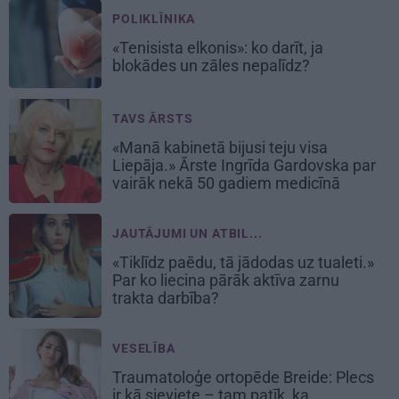
POLIKLĪNIKA
«Tenisista elkonis»: ko darīt, ja
blokādes un zāles nepalīdz?
TAVS ĀRSTS
«Manā kabinetā bijusi teju visa
Liepāja.» Ārste Ingrīda Gardovska par
vairāk nekā 50 gadiem medicīnā
JAUTĀJUMI UN ATBIL...
«Tiklīdz paēdu, tā jādodas uz tualeti.»
Par ko liecina pārāk aktīva zarnu
trakta darbība?
VESELĪBA
Traumatoloģe ortopēde Breide: Plecs
ir kā sieviete – tam patīk, ka