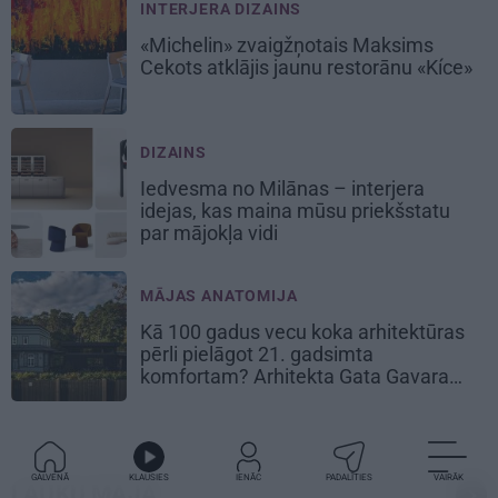
INTERJERA DIZAINS
«Michelin» zvaigžņotais Maksims
Cekots atklājis jaunu restorānu «Kíce»
DIZAINS
Iedvesma no Milānas – interjera
idejas, kas maina mūsu priekšstatu
par mājokļa vidi
MĀJAS ANATOMIJA
Kā 100 gadus vecu koka arhitektūras
pērli pielāgot 21. gadsimta
komfortam? Arhitekta Gata Gavara
pieredze
GALVENĀ
KLAUSIES
IENĀC
PADALĪTIES
VAIRĀK
LAUKU MĀJA