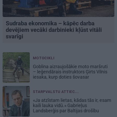
Sudraba ekonomika – kāpēc darba
devējiem vecāki darbinieki kļūst vitāli
svarīgi
MOTOCIKLI
Goblina aizraujošākie moto maršruti
– leģendārais instruktors Ģirts Vilnis
iesaka, kurp doties šovasar
STARPVALSTU ATTIEC...
«Ja atzīstam lietas, kādas tās ir, esam
kaili lauka vidū.» Gabrieļus
Landsberģis par Baltijas drošību