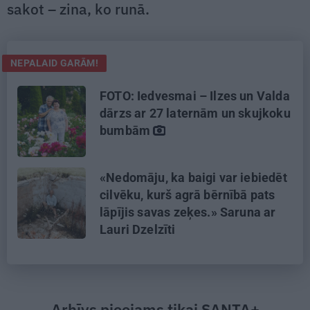
sakot – zina, ko runā.
NEPALAID GARĀM!
FOTO: Iedvesmai – Ilzes un Valda
dārzs ar 27 laternām un skujkoku
bumbām
«Nedomāju, ka baigi var iebiedēt
cilvēku, kurš agrā bērnībā pats
lāpījis savas zeķes.» Saruna ar
Lauri Dzelzīti
Arhīvs pieejams tikai SANTA+