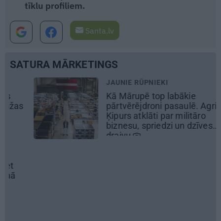
tīklu profiliem.
Santa.lv
SATURA MĀRKETINGS
JAUNIE RŪPNIEKI
Kā Mārupē top labākie
pārtvērējdroni pasaulē. Agris
Ķipurs atklāti par militāro
biznesu, spriedzi un dzīves
draivu