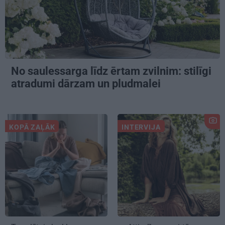
No saulessarga līdz ērtam zvilnim: stilīgi
atradumi dārzam un pludmalei
KOPĀ ZAĻĀK
INTERVIJA