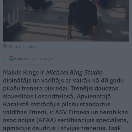
Foto: Unsplash
Seko
Santa.lv Google
Maikls Kings ir
Michael King Studio
dibinātājs un vadītājs ar vairāk kā 40 gadu
pilašu trenera pieredzi. Trenējis daudzas
slavenības Losandželosā, Apvienotajā
Karalistē izstrādājis pilašu standartus
valdības līmenī, ir ASV Fitnesa un aerobikas
asociācijas (AFAA) sertifikācijas speciālists,
apmācījis daudzus Latvijas trenerus. Īsāk