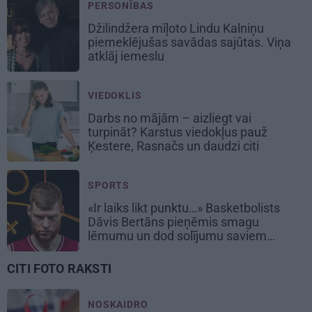
PERSONĪBAS
Džilindžera mīļoto Lindu Kalniņu
piemeklējušas savādas sajūtas. Viņa
atklāj iemeslu
VIEDOKLIS
Darbs no mājām – aizliegt vai
turpināt? Karstus viedokļus pauž
Ķestere, Rasnačs un daudzi citi
SPORTS
«Ir laiks likt punktu…» Basketbolists
Dāvis Bertāns pieņēmis smagu
lēmumu un dod solījumu saviem
biedriem
CITI FOTO RAKSTI
NOSKAIDRO