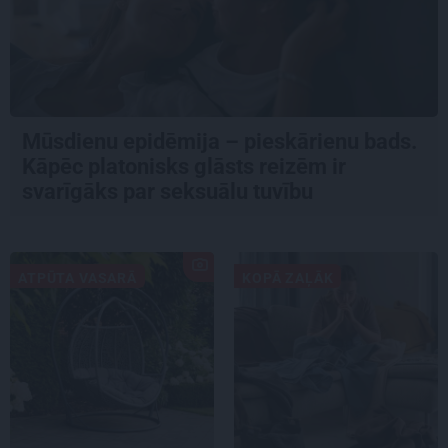
Mūsdienu epidēmija – pieskārienu bads.
Kāpēc platonisks glāsts reizēm ir
svarīgāks par seksuālu tuvību
ATPŪTA VASARĀ
KOPĀ ZAĻĀK