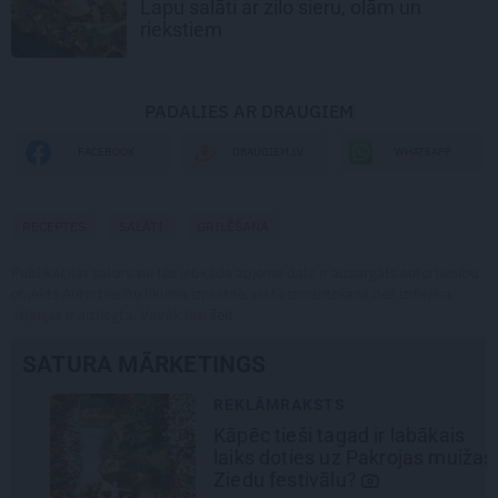
Lapu salāti
ar zilo sieru, olām un
riekstiem
PADALIES AR DRAUGIEM
WHATSAPP
FACEBOOK
DRAUGIEM.LV
RECEPTES
SALĀTI
GRILĒŠANA
Publikācijas saturs vai tās jebkāda apjoma daļa ir aizsargāts autortiesību
objekts Autortiesību likuma izpratnē, un tā izmantošana bez izdevēja
atļaujas ir aizliegta. Vairāk lasi
šeit
SATURA MĀRKETINGS
REKLĀMRAKSTS
Kāpēc tieši tagad ir labākais
laiks doties uz Pakrojas muižas
Ziedu festivālu?