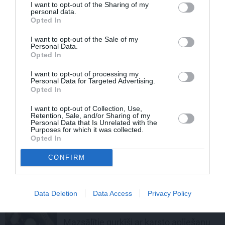
I want to opt-out of the Sharing of my
uzņēmējas Vijas Kilblokas recepte
personal data.
Opted In
GURĶU LAIKS
I want to opt-out of the Sale of my
Personal Data.
Marinēti gurķi bez karsēšanas –
Opted In
modes dizainera Dāvida recepte
I want to opt-out of processing my
Personal Data for Targeted Advertising.
Opted In
KONSERVĒŠANA
I want to opt-out of Collection, Use,
Saldi asā
čili mērce
. Pārspēj visas
Retention, Sale, and/or Sharing of my
veikalu mērces!
Personal Data that Is Unrelated with the
Purposes for which it was collected.
Opted In
GURĶU LAIKS
CONFIRM
Paaudzēs pārbaudīti skābētie gurķi
Data Deletion
Data Access
Privacy Policy
GURĶI
Mazsālītie gurķīši ar karsto apliešanu