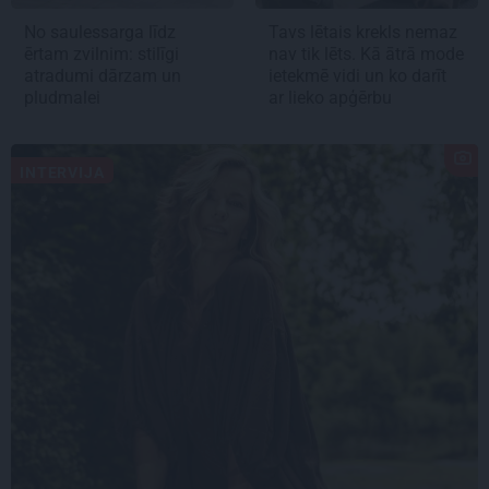
No saulessarga līdz
Tavs lētais krekls nemaz
ērtam zvilnim: stilīgi
nav tik lēts. Kā ātrā mode
atradumi dārzam un
ietekmē vidi un ko darīt
pludmalei
ar lieko apģērbu
INTERVIJA