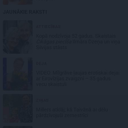
JAUNĀKIE RAKSTI
ATTIECĪBAS
Kopā nodzīvoja 52 gadus. Skaistais
Čikāgas piecīša
Ilmāra Dzeņa un viņa
Silvijas stāsts
DEJA
VIDEO: Mīlgrāve ļaujas erotiskai dejai
ar Eirovīzijas zvaigzni – 35 gadus
vecu skaistuli
ZIŅAS
Millers atklāj, kā Taivānā ar dēlu
pārdzīvojuši zemestrīci