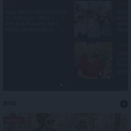
CEĻOJUMA PLĀNS
Draudzeņu ceļojums bez
drāmām: noderīgi padomi
plānošanai un 16 galamērķu
idejas
TAVS ĀRSTS
«Manā kabinetā bijusi teju visa
Liepāja.» Ārste Ingrīda
Gardovska par vairāk nekā 50
gadiem medicīnā
IEVA
VASARA