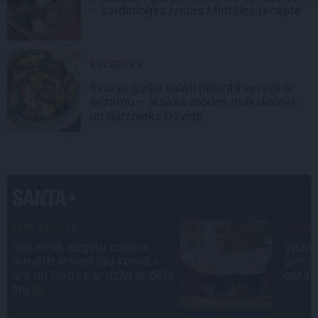
– kardioloģes Ivetas Mintāles recepte
RECEPTES
Svaigu gurķu salāti pikantā versijā ar
sezamu – iesaka modes mākslinieks
un dārznieks Dāvids
ATRADUMS
Virziens – jūra: Lauderu
ģimenes bezbēdīgi laiskā miera
la
osta Pūrciemā