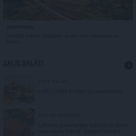
SABIEDRĪBA
Šonedēļ svelme atkāpsies
un dos vietu vēsumam un
lietum
ZAĻIE SALĀTI
ZAĻIE SALĀTI
Ledus salāti ar vistu un ananāsiem
ĀTRI UN VIENKĀRŠI...
Latviešu pavasarīgie salātiņi un ātrais
lasis
pesto mērcē. Gatavo mūziķis