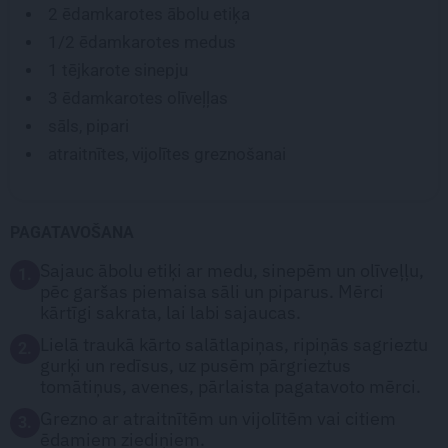
2 ēdamkarotes
ābolu etiķa
1/2 ēdamkarotes
medus
1 tējkarote
sinepju
3 ēdamkarotes
olīveļļas
sāls, pipari
atraitnītes, vijolītes greznošanai
PAGATAVOŠANA
Sajauc ābolu etiķi ar medu, sinepēm un olīveļļu,
1.
pēc garšas piemaisa sāli un piparus. Mērci
kārtīgi sakrata, lai labi sajaucas.
Lielā traukā kārto salātlapiņas, ripiņās sagrieztu
2.
gurķi un redīsus, uz pusēm pārgrieztus
tomātiņus, avenes, pārlaista pagatavoto mērci.
Grezno ar atraitnītēm un vijolītēm vai citiem
3.
ēdamiem ziediņiem.