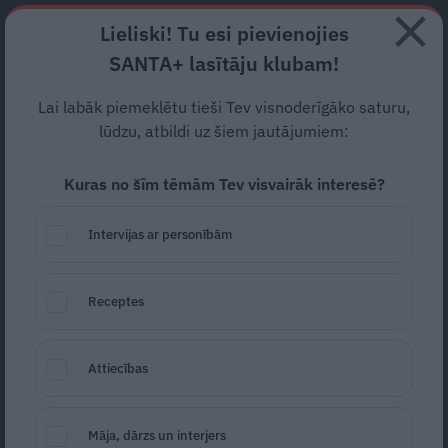
Abonē
Lieliski! Tu esi pievienojies
SANTA+ lasītāju klubam!
RECEPTES
NODERĪGI
JAUNĀKAIS
POPULĀRĀKAIS
Lai labāk piemeklētu tieši Tev visnoderīgāko saturu,
lūdzu, atbildi uz šiem jautājumiem:
Kuras no šīm tēmām Tev visvairāk interesē?
Svaigie vasaras salāti
skaistai ballītei
Intervijas ar personībām
RECEPTES
10.06.2026
Receptes
Daina Lapiņa
daina.lapina@santa.lv
Attiecības
Māja, dārzs un interjers