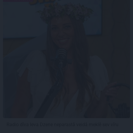
Radio dīva Ieva Dzene neparastā veidā meklē sev vīru