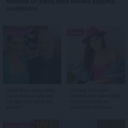
meitene un atklāj sava lieliskā auguma
noslēpumu
VESELĪBA
ZIŅAS
Brūsa Vilisa sieva atklāj,
Slavenā
Tutas lietu
par ko šovasar jutusies
aktrise Liene Sebre atklāj
vainīga sava slimā vīra
vienkāršu veidu, kā
priekšā
iedarbināt vielmaiņu
ATTIECĪBAS