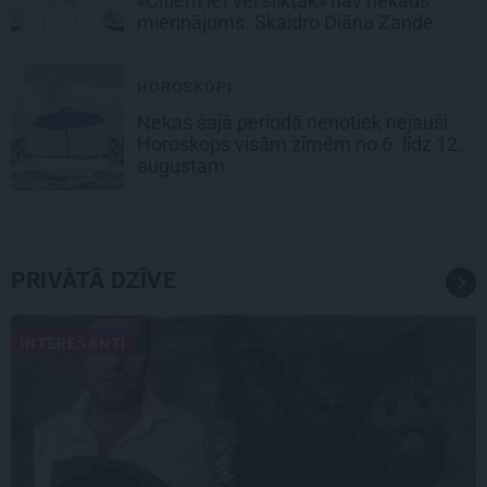
«Citiem iet vēl sliktāk» nav nekāds
mierinājums. Skaidro Diāna Zande
HOROSKOPI
Nekas šajā periodā nenotiek nejauši.
Horoskops visām zīmēm no 6. līdz 12.
augustam
PRIVĀTĀ DZĪVE
INTERESANTI