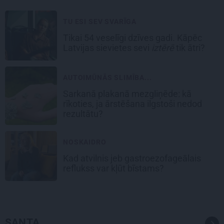
TU ESI SEV SVARĪGA
Tikai 54 veselīgi dzīves gadi. Kāpēc
Latvijas sievietes sevi
iztērē
tik ātri?
AUTOIMŪNĀS SLIMĪBA...
Sarkanā plakanā mezgliņēde: kā
rīkoties, ja ārstēšana ilgstoši nedod
rezultātu?
NOSKAIDRO
Kad atvilnis jeb gastroezofageālais
reflukss var kļūt bīstams?
SANTA