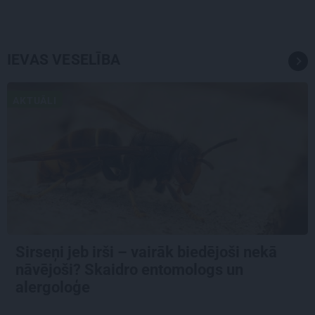
IEVAS VESELĪBA
AKTUĀLI
Sirseņi jeb irši – vairāk biedējoši nekā
nāvējoši? Skaidro entomologs un
alergoloģe