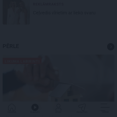
REKLĀMRAKSTS
Ceļvedis vīrietim ar lieko svaru
PĒRLE
LIKUMA LABIRINTI
GALVENĀ
KLAUSIES
IENĀC
PADALĪTIES
VAIRĀK