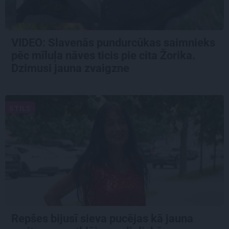
VIDEO: Slavenās pundurcūkas saimnieks
pēc mīluļa nāves ticis pie cita Žorika.
Dzimusi jauna zvaigzne
STILS
Repšes bijusī sieva pucējas kā jauna