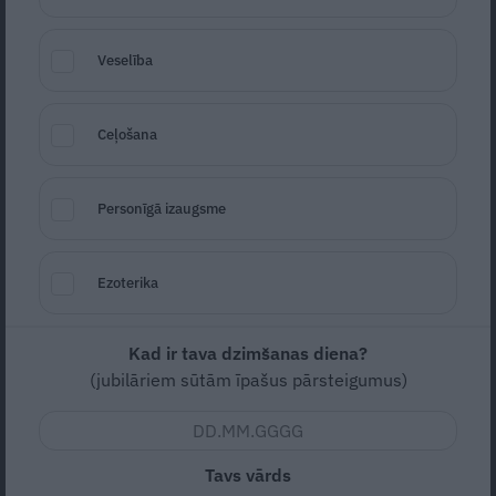
Veselība
Ceļošana
Personīgā izaugsme
Foto: Andrejs Nikiforovs
Seko
Santa.lv Google
Ezoterika
Zema
Lēti
Kad ir tava dzimšanas diena?
(jubilāriem sūtām īpašus pārsteigumus)
4
20m (pagatavošana)
Nav vērtējuma
Tavs vārds