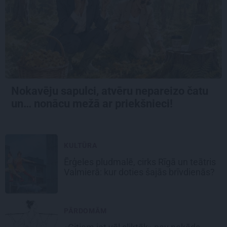
Nokavēju sapulci, atvēru nepareizo čatu
un… nonācu mežā ar priekšnieci!
KULTŪRA
Ērģeles pludmalē, cirks Rīgā un teātris
Valmierā: kur doties šajās brīvdienās?
PĀRDOMĀM