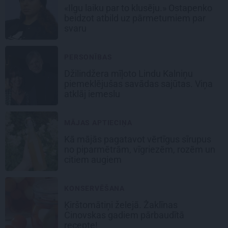
«Ilgu laiku par to klusēju.» Ostapenko
beidzot atbild uz pārmetumiem par
svaru
PERSONĪBAS
Džilindžera mīļoto Lindu Kalniņu
piemeklējušas savādas sajūtas. Viņa
atklāj iemeslu
MĀJAS APTIECIŅA
Kā mājās pagatavot vērtīgus sīrupus
no piparmētrām, vīgriezēm, rozēm un
citiem augiem
KONSERVĒŠANA
Ķirštomātiņi
želejā. Žaklīnas
Cinovskas gadiem pārbaudītā
recepte!