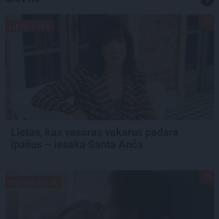
LIETU TOPS
Lietas, kas vasaras vakarus padara
īpašus – iesaka Santa Anča
PSIHOLOĢIJA