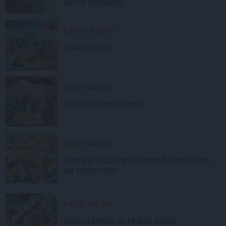
Ansis Klintsons
SĀTĪGI ĒDIENI
Salāti ar lasi
ZAĻIE SALĀTI
Salāti ar ceptu sieru
ZAĻIE SALĀTI
Garneļu salāti ar mango, bumbieriem
un zemenēm
ZAĻIE SALĀTI
Grilētu biešu un redīsu salāti