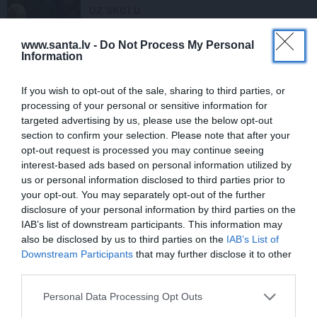
UZ SKOLU
Vesels un emocionāli gatavs skolai:
www.santa.lv -
Do Not Process My Personal
par ko vecākiem jāparūpējas pirms
Information
mācību gada sākuma
If you wish to opt-out of the sale, sharing to third parties, or
IEVAS RECEPTES
processing of your personal or sensitive information for
targeted advertising by us, please use the below opt-out
KABAČU ĒDIENI
section to confirm your selection. Please note that after your
opt-out request is processed you may continue seeing
Kabaču un paprikas zupa
– gatava
interest-based ads based on personal information utilized by
nepilnā pusstundā
us or personal information disclosed to third parties prior to
your opt-out. You may separately opt-out of the further
disclosure of your personal information by third parties on the
PIEDEVAS
IAB’s list of downstream participants. This information may
Pikantais
plūmju čatnijs
un vēl ducis
also be disclosed by us to third parties on the
IAB’s List of
ideju, ko pagatavot no plūmēm
Downstream Participants
that may further disclose it to other
third parties.
DESERTI
Personal Data Processing Opt Outs
Dundagas
krēms ar ogu ķīseli
–