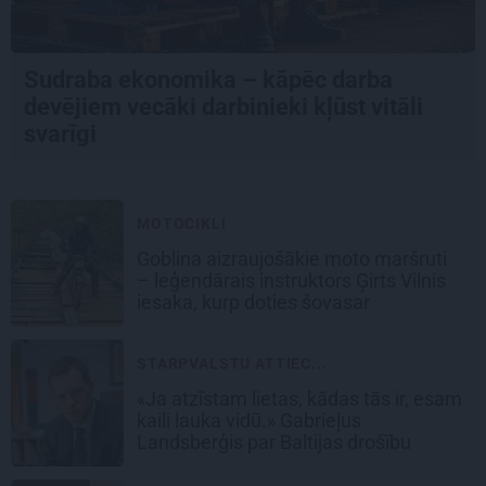
Sudraba ekonomika – kāpēc darba
devējiem vecāki darbinieki kļūst vitāli
svarīgi
MOTOCIKLI
Goblina aizraujošākie moto maršruti
– leģendārais instruktors Ģirts Vilnis
iesaka, kurp doties šovasar
STARPVALSTU ATTIEC...
«Ja atzīstam lietas, kādas tās ir, esam
kaili lauka vidū.» Gabrieļus
Landsberģis par Baltijas drošību