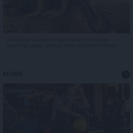
«Attiecības nocirtām no abām pusēm, un tas bija
drausmīgi sāpīgi,» intervijā atklāj Una Gulbe-Kārkliņa
KLUBS
EKONOMIKA