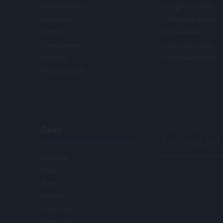
Saimniekošana
Zvaigznes stāsts
Lietu tops
Vēsturisks stāsts
Interjers
Dzīvesstāsts
Ciemojamies
Leģendas stāsts
Ceļvedis
Personisks stāsts
Māja tuvplānā
Deko
LATVIJAS
ĀRSTNIECĪBA
Dzīvoklis
Māja
Birojs
Darītāji
Lietu tops
Intervijas