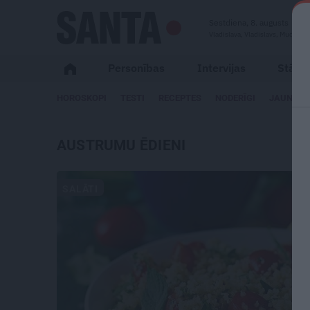
Sestdiena, 8. augusts
Vladislava, Vladislavs, Mudīte
Personības
Intervijas
Stāsti
HOROSKOPI
TESTI
RECEPTES
NODERĪGI
JAUNĀKA
AUSTRUMU ĒDIENI
SALĀTI