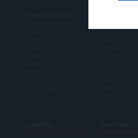
#KOPĀZAĻĀK
Annas Psiholoģija
Privātā Dzīve
Viedokļi
Ziņas
Attiecības
Intervijas
Karjera
Attiecības
Veselība
Dzīvesstāsti
Pasaulē
Ciemos
Pieredze
Stils
Testi
Piemiņai
Bērni un pusaudži
Skandāls
Ārzemēs
Lauku Māja
Ievas Stāsti