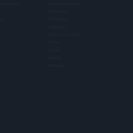
lā medicīna
Skaistumkopšana
Attiecības
urs
Psiholoģija
Leģendas
Karjera un nauda
Mode
Izlase
Garšīgi
Viedokļi