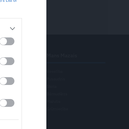
B’s List of
elība
Mans Mazais
ro
Veselība
Pusaudzis
Skola
icīna
Bērnudārzs
Mazulis
ts
Grūtniecība