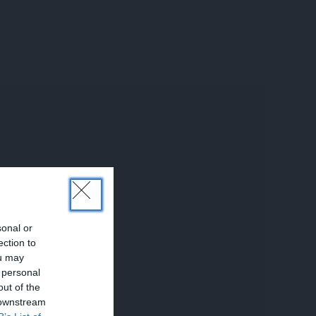
sonal or
ection to
ou may
 personal
out of the
 downstream