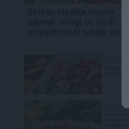
Sīriešu klasika franču
gaumē: sātīgi un izcili
atsvaidzinoši tabulē salā
AUSTRUMU 
Grieķu sal
Izmēģini 
SALĀTI
Gurķi, to
Atsvaidzin
karstām 