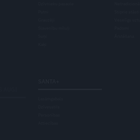
Dzīvnieku pasaule
Netradicionā
Putni
Stiprie stāsti
Grauzēji
Veselīgs uzt
Slavenību mīluļi
Padomi
Suņi
Ārstēšana
Kaķi
SANTA+
S AUGI
Lasāmgabals
Dzīvesstils
Personības
Attiecības