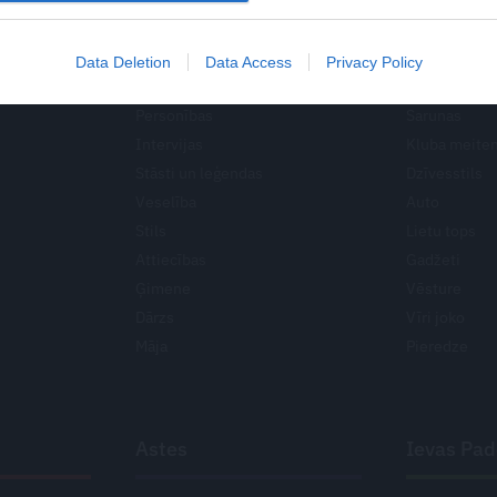
Jaunie ārsti
Ieva
Klubs
Data Deletion
Data Access
Privacy Policy
Personības
Sarunas
Intervijas
Kluba meite
Stāsti un leģendas
Dzīvesstils
Veselība
Auto
Stils
Lietu tops
Attiecības
Gadžeti
Ģimene
Vēsture
Dārzs
Vīri joko
Māja
Pieredze
Astes
Ievas Pa