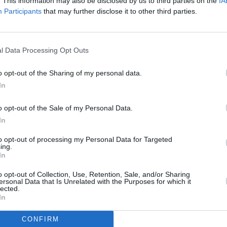
. This information may also be disclosed by us to third parties on the
IA
Participants
that may further disclose it to other third parties.
l Data Processing Opt Outs
o opt-out of the Sharing of my personal data.
In
Pērle
Ievas Ves
o opt-out of the Sale of my Personal Data.
In
ārs
Saruna
Ieva noskaid
Noderīgi
Garšīgi
to opt-out of processing my Personal Data for Targeted
ing.
Mode un stils
Tavs ārsts
In
Lietu tops
Modernā med
o opt-out of Collection, Use, Retention, Sale, and/or Sharing
Veselība
Ko darīt?
ersonal Data that Is Unrelated with the Purposes for which it
lected.
Garšīgi
Stiprais stās
In
Ceļojumi
Svarīgi tagad
Senioriem
CONFIRM