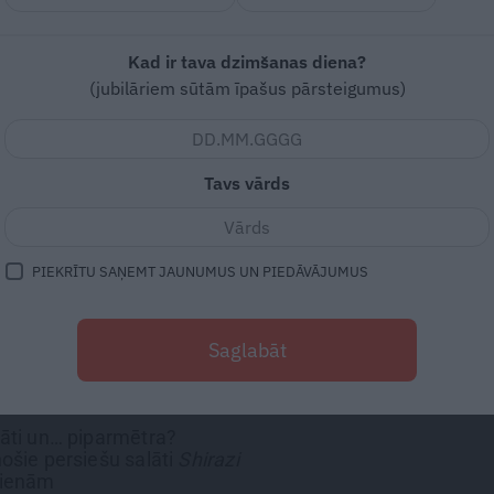
Gatavi piecās minūtēs,
Kad ir tava dzimšanas diena?
garšo izcili: vienkāršie tu
(jubilāriem sūtām īpašus pārsteigumus)
ti
pupiņu salāti
Piyaz
Tavs vārds
ĒDIENI
āti un
cēzars
jau apnikuši?
PIEKRĪTU SAŅEMT JAUNUMUS UN PIEDĀVĀJUMUS
kraukšķīgos levantiešu
Fattoush
Saglabāt
māti un… piparmētra?
ošie persiešu salāti
Shirazi
dienām