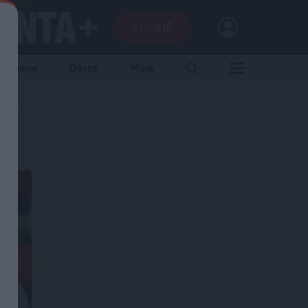
ABONĒ
Ģimene
Dārzs
Māja