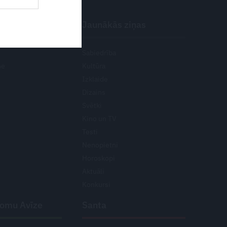
Jaunākās ziņas
Sabiedrība
ne
Kultūra
Izklaide
Dizains
Svētki
Kino un TV
Testi
Nenopietni
Horoskopi
Aktuāli
Konkursi
domu Avīze
Santa