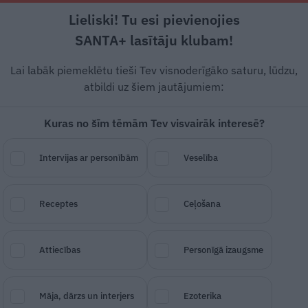
Lieliski! Tu esi pievienojies
Rīga +18°C
Skaidrs, R vējš, 3.89 m/s
SANTA+ lasītāju klubam!
 un leģendas
Veselība
Stils
Attiecības
Lai labāk piemeklētu tieši Tev visnoderīgāko saturu, lūdzu,
atbildi uz šiem jautājumiem:
IS
POPULĀRĀKAIS
Kuras no šīm tēmām Tev visvairāk interesē?
Intervijas ar personībām
Veselība
RECEPTES
Receptes
Ceļošana
Attiecības
Personīgā izaugsme
Māja, dārzs un interjers
Ezoterika