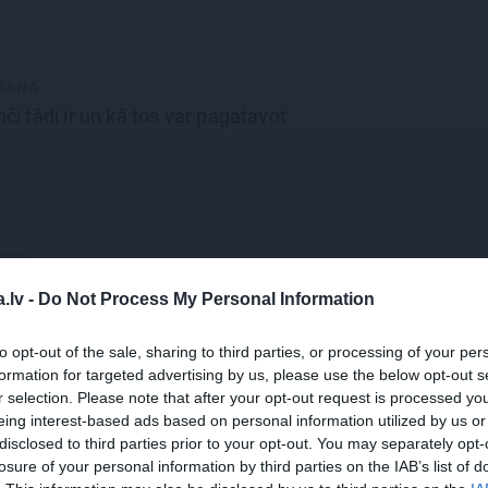
ŠANA
mči
tādi ir un kā tos var pagatavot
IENI
ienkāršā
ķīniešu vistiņa
. Garšo kā
.lv -
Do Not Process My Personal Information
!
to opt-out of the sale, sharing to third parties, or processing of your per
formation for targeted advertising by us, please use the below opt-out s
r selection. Please note that after your opt-out request is processed y
eing interest-based ads based on personal information utilized by us or
disclosed to third parties prior to your opt-out. You may separately opt-
 sātīgi! Eksotisko lēcu dāls
brāļu
losure of your personal information by third parties on the IAB’s list of
gaumē