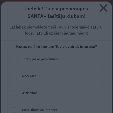
Abonē
Lieliski! Tu esi pievienojies
SANTA+ lasītāju klubam!
RECEPTES
NODERĪGI
JAUNĀKAIS
POPULĀRĀKAIS
Lai labāk piemeklētu tieši Tev visnoderīgāko saturu,
lūdzu, atbildi uz šiem jautājumiem:
Kuras no šīm tēmām Tev visvairāk interesē?
Burkānu un zemesriekstu
sviesta zupa
Intervijas ar personībām
02.02.2018
Receptes
Attiecības
Māja, dārzs un interjers