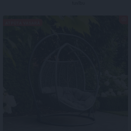
tuvību
ATPŪTA VASARĀ