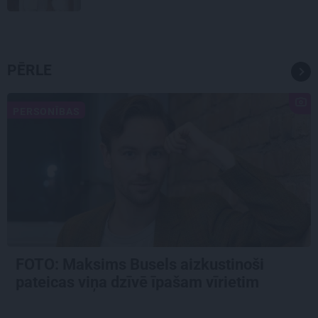
PĒRLE
PERSONĪBAS
FOTO: Maksims Busels aizkustinoši
pateicas viņa dzīvē īpašam vīrietim