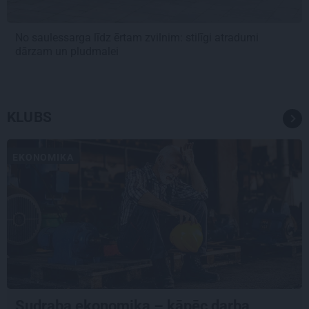
No saulessarga līdz ērtam zvilnim: stilīgi atradumi
dārzam un pludmalei
KLUBS
EKONOMIKA
Sudraba ekonomika – kāpēc darba