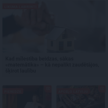
LIKUMA LABIRINTI
Kad mīlestība beidzas, sākas
«matemātika» – kā nepalikt zaudētājos,
šķirot laulību
PIEREDZE
APCEĻO LATVIJU