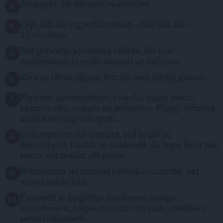
Jāraugās, lai dārzeņi neapbrūnē.
3.
Cep, līdz tie ir gandrīz mīksti – tās būs 10–
4.
15 minūtes.
Tad pievieno koriandra sēklas, čili (var
5.
nepievienot, ja netīk asums) un buljonu.
Vāra uz lēnas uguns, līdz dārzeņi pilnīgi gatavi.
6.
Pievieno zemesriekstu sviestu, sojas mērci,
7.
sezama eļļu, cukuru un pilnpienu. Rūpīgi izmaisa,
uzvāra un nogriež uguni.
Ļauj zupai minūti padzist, tad to pārlej
8.
blendējamā traukā un sablendē. Ja zupa šķiet par
biezu, var pieliet vēl pienu.
Biezeņzupu lej atpakaļ katliņā un uzsilda, bet
9.
neļauj uzvārīties.
Pasniedz ar bagātīgu daudzumu svaiga
10.
krējumsiera, sagrieztu kinzu un sadrupinātiem
zemesriekstiem.