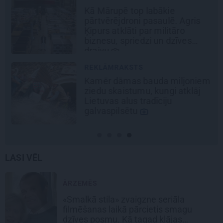
Kā Mārupē top labākie
pārtvērējdroni pasaulē. Agris
Ķipurs atklāti par militāro
biznesu, spriedzi un dzīves
draivu
REKLĀMRAKSTS
Kamēr dāmas bauda miljoniem
ziedu skaistumu, kungi atklāj
Lietuvas alus tradīciju
galvaspilsētu
LASI VĒL
ĀRZEMĒS
«Smalkā stila» zvaigzne seriāla
filmēšanas laikā pārcietis smagu
dzīves posmu. Kā tagad klājas