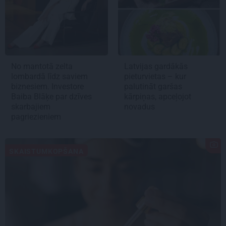
No mantotā zelta
Latvijas gardākās
lombardā līdz saviem
pieturvietas – kur
biznesiem. Investore
palutināt garšas
Baiba Blāķe par dzīves
kārpiņas, apceļojot
skarbajiem
novadus
pagriezieniem
SKAISTUMKOPŠANA