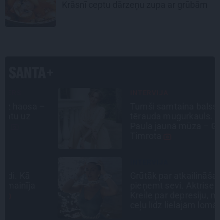
Krāsnī ceptu
dārzeņu zupa
ar grūbām
INTERVIJA
Tumši samtaina balss un
tērauda mugurkauls. Raimonda
Paula jaunā mūza – Gerda
Timrota
INTERVIJA
Grūtāk par atkailināšanos ir
pieņemt sevi. Aktrise Katrīna
Kreile par depresiju, mobingu un
ceļu līdz lielajām lomām