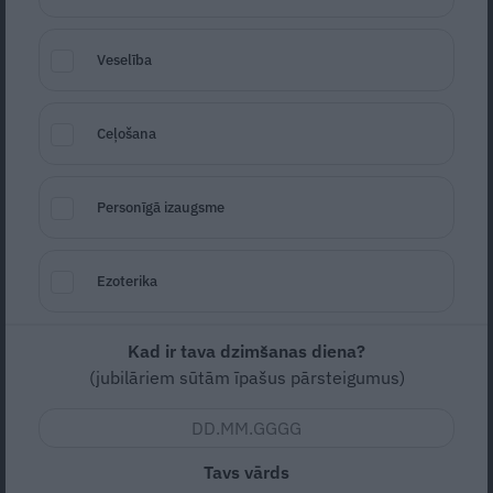
Veselība
Ceļošana
Burkānu un zemesriekstu sviesta zupa
Seko
Santa.lv Google
Personīgā izaugsme
Zema
Vidējas
Ezoterika
6
Kad ir tava dzimšanas diena?
(jubilāriem sūtām īpašus pārsteigumus)
Nav vērtējuma
Tā ir bieza, saldi rūgtena kā rudens lapu smarža, ar
Tavs vārds