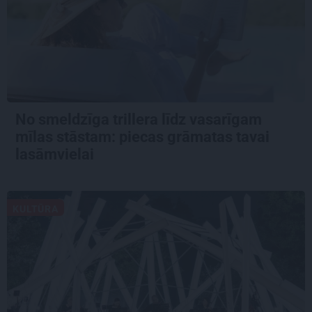
No smeldzīga trillera līdz vasarīgam
mīlas stāstam: piecas grāmatas tavai
lasāmvielai
KULTŪRA