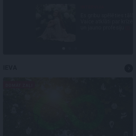
INTERVIJA
Es gribu spēlēties tālāk! Sonora
Vaice atklāti par krīzēm, bērniem
un jauno profesiju
IEVA
DOMĀT ZAĻI