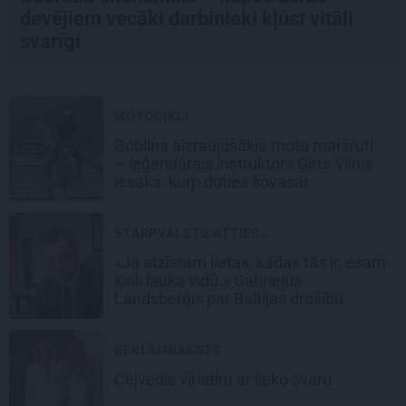
devējiem vecāki darbinieki kļūst vitāli
svarīgi
MOTOCIKLI
Goblina aizraujošākie moto maršruti
– leģendārais instruktors Ģirts Vilnis
iesaka, kurp doties šovasar
STARPVALSTU ATTIEC...
«Ja atzīstam lietas, kādas tās ir, esam
kaili lauka vidū.» Gabrieļus
Landsberģis par Baltijas drošību
REKLĀMRAKSTS
Ceļvedis vīrietim ar lieko svaru