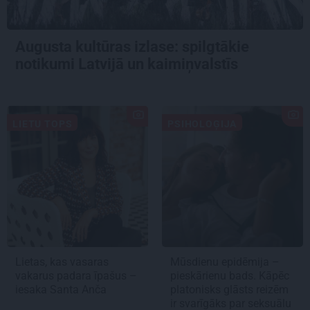
Augusta kultūras izlase: spilgtākie
notikumi Latvijā un kaimiņvalstīs
LIETU TOPS
PSIHOLOĢIJA
Lietas, kas vasaras
Mūsdienu epidēmija –
vakarus padara īpašus –
pieskārienu bads. Kāpēc
iesaka Santa Anča
platonisks glāsts reizēm
ir svarīgāks par seksuālu