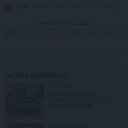
Ļauj, lai krējumsiers izkūst un sajaucas ar zupu.
11.
PADALIES AR DRAUGIEM
WHATSAPP
FACEBOOK
DRAUGIEM.LV
Publikācijas saturs vai tās jebkāda apjoma daļa ir aizsargāts autortiesību
objekts Autortiesību likuma izpratnē, un tā izmantošana bez izdevēja
atļaujas ir aizliegta. Vairāk lasi
šeit
SATURA MĀRKETINGS
REKLĀMRAKSTS
Škoda maina spēles
noteikumus: iepazīsti pilsētas
elektroauto
Epiq
JAUNIE RŪPNIEKI