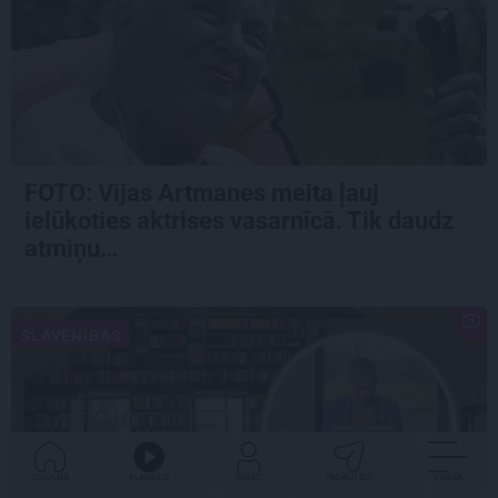
FOTO:
Vijas Artmanes meita
ļauj
ielūkoties aktrises vasarnīcā. Tik daudz
atmiņu…
SLAVENĪBAS
GALVENĀ
KLAUSIES
IENĀC
PADALĪTIES
VAIRĀK