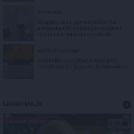
ATRADUMS
Raupjais šiks Līgatnes mežos: kā
simtgadīga kūts kļuva par modernu
rezidenci ar baseinu un mākslu
INTERJERA DIZAINS
«Michelin» zvaigžņotais Maksims
Cekots atklājis jaunu restorānu «Kíce»
LAUKU MĀJA
PIEMIŅAS STĀSTS