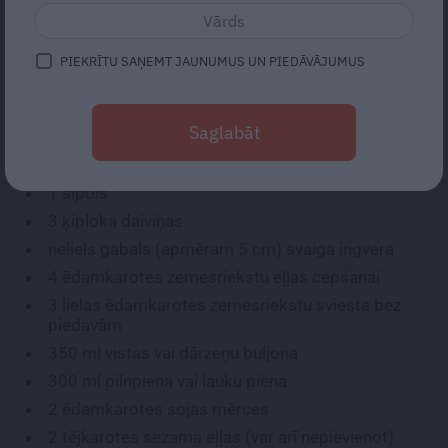
pārsteidzošu riekstu pēcgaršu. Ja tai pievienosi čili
pulvera, zupa iegūs patīkamu asumu.
PIEKRĪTU SAŅEMT JAUNUMUS UN PIEDĀVĀJUMUS
SASTĀVDAĻAS:
Saglabāt
500 g
burkānu
1/4
vidējas selerijas saknes
1
sīpols
3
ķiploka daiviņas
neliels gabals (apmēram
5
cm) svaiga ingvera
4 ēdamkarotes
zemesriekstu eļļas cepšanai
3
lielas
ēdamkarotes
zemesriekstu sviesta bez
piedavām
350 ml
vistas vai dārzeņu buljona
300 ml
pilnpiena vai lauku piena
2 ēdamkarotes
sojas mērces
2 tējkarotes
sezama eļļas (var arī nepievienot)