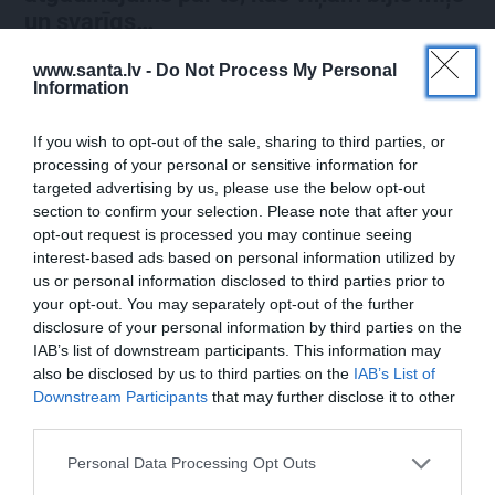
un svarīgs…
www.santa.lv -
Do Not Process My Personal
Information
DZIMŠANAS DIENA
If you wish to opt-out of the sale, sharing to third parties, or
processing of your personal or sensitive information for
targeted advertising by us, please use the below opt-out
section to confirm your selection. Please note that after your
opt-out request is processed you may continue seeing
interest-based ads based on personal information utilized by
us or personal information disclosed to third parties prior to
your opt-out. You may separately opt-out of the further
disclosure of your personal information by third parties on the
Daiļslidotājs Deniss Vasiļjevs: Pat ja tu ej
IAB’s list of downstream participants. This information may
cauri ellei, turpini iet
also be disclosed by us to third parties on the
IAB’s List of
Downstream Participants
that may further disclose it to other
third parties.
Personal Data Processing Opt Outs
ZIŅAS
ĀRZEMĒS