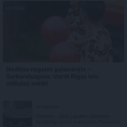
KULTŪRA
Nedēļas nogales galamērķis –
Sarkandaugava: startē Rīgas ielu
mākslas svētki
ATRADUMS
Virziens – jūra: Lauderu ģimenes
bezbēdīgi laiskā miera osta Pūrciemā