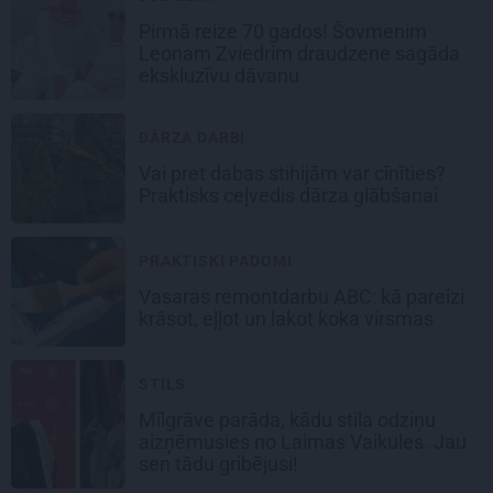
Pirmā reize 70 gados! Šovmenim
Leonam Zviedrim draudzene sagāda
ekskluzīvu dāvanu
DĀRZA DARBI
Vai pret dabas stihijām var cīnīties?
Praktisks ceļvedis dārza glābšanai
PRAKTISKI PADOMI
Vasaras remontdarbu ABC: kā pareizi
krāsot, eļļot un lakot koka virsmas
STILS
Mīlgrāve parāda, kādu stila odziņu
aizņēmusies no Laimas Vaikules. Jau
sen tādu gribējusi!