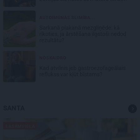
AUTOIMŪNĀS SLIMĪBA...
Sarkanā plakanā mezgliņēde: kā
rīkoties, ja ārstēšana ilgstoši nedod
rezultātu?
NOSKAIDRO
Kad atvilnis jeb gastroezofageālais
reflukss var kļūt bīstams?
SANTA
LASĀMVIELA