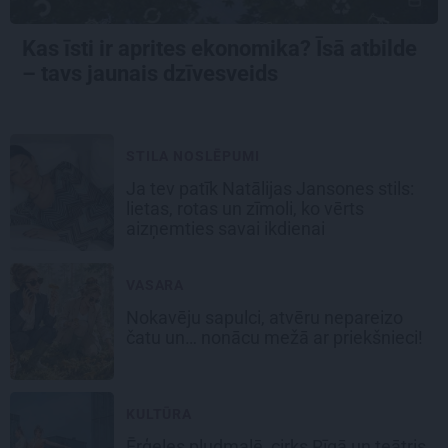
Kas īsti ir aprites ekonomika? Īsā atbilde
– tavs jaunais dzīvesveids
STILA NOSLĒPUMI
Ja tev patīk Natālijas Jansones stils:
lietas, rotas un zīmoli, ko vērts
aizņemties savai ikdienai
VASARA
Nokavēju sapulci, atvēru nepareizo
čatu un… nonācu mežā ar priekšnieci!
KULTŪRA
Ērģeles pludmalē, cirks Rīgā un teātris