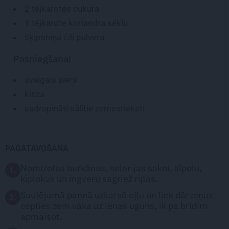
2 tējkarotes
cukura
1 tējkarote
koriandra sēklu
šķipsniņa čili pulvera
Pasniegšanai
svaigais siers
kinza
sadrupināti sālītie zemesrieksti
PAGATAVOŠANA
Nomizotus burkānus, selerijas sakni, sīpolu,
1.
ķiplokus un ingveru sagriež ripās.
Sautējamā pannā uzkarsē eļļu un liek dārzeņus
2.
cepties zem vāka uz lēnas uguns, ik pa brīdim
apmaisot.