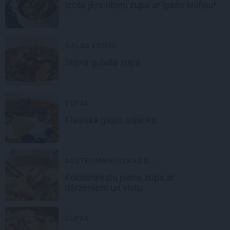
Izcila
jēra ribiņu
zupa ar īpašo knifiņu!
GAĻAS ĒDIENI
Stiprā
gulaša zupa
ZUPAS
Klasiskā
gaļas soļanka
AUSTRUMNIECISKAS G...
Kokosriekstu piena
zupa ar
dārzeņiem un vistu
ZUPAS