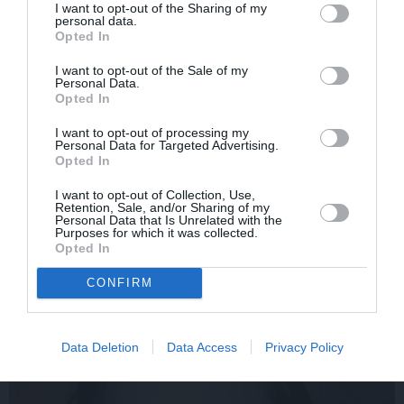
I want to opt-out of the Sharing of my
personal data.
Opted In
I want to opt-out of the Sale of my
Personal Data.
Opted In
I want to opt-out of processing my
Personal Data for Targeted Advertising.
Rociet un labi būs – kā
«Smalkā stila» zvaigzne
Opted In
aktieris Artūrs Skrastiņš
seriāla filmēšanas laikā
uzlādējas jaunajai
pārcietis smagu dzīves
I want to opt-out of Collection, Use,
Retention, Sale, and/or Sharing of my
sezonai
posmu. Kā tagad klājas
Personal Data that Is Unrelated with the
Emetam?
Purposes for which it was collected.
Opted In
CONFIRM
SĒRU VĒSTS
Data Deletion
Data Access
Privacy Policy