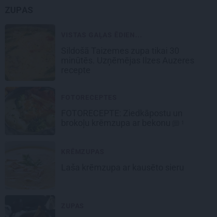
ZUPAS
VISTAS GAĻAS ĒDIEN...
Sildošā
Taizemes zupa
tikai 30
minūtēs. Uzņēmējas Ilzes Auzeres
recepte
FOTORECEPTES
FOTORECEPTE:
Ziedkāpostu un
brokoļu
krēmzupa ar bekonu
1
KRĒMZUPAS
Laša
krēmzupa
ar kausēto sieru
ZUPAS