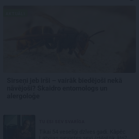
AKTUĀLI
Sirseņi jeb irši – vairāk biedējoši nekā
nāvējoši? Skaidro entomologs un
alergoloģe
TU ESI SEV SVARĪGA
Tikai 54 veselīgi dzīves gadi. Kāpēc
Latvijas sievietes sevi
iztērē
tik ātri?