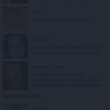
Emetam?
ZIRŅI
Šķelto zirņu
zupa ar dārzeņiem
SĒRU VĒSTS
Sēru vēsts: Meksikā miris populārais
mūzikas apskatnieks Klāss Vāvere
DZIMŠANAS DIENA
«It kā pēkšņi es būtu kļuvusi
gaisīgāka, jaunāka, vieglāka…» Ērikas
Eglijas-Grāveles mazais sievišķīgais
noslēpums
JAUNĀKIE RAKSTI
JUBILEJA