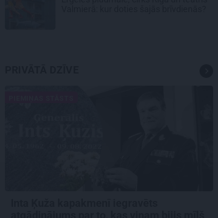
Valmierā: kur doties šajās brīvdienās?
PRIVĀTĀ DZĪVE
PIEMIŅAS STĀSTS
Inta Ķuža kapakmenī iegravēts
atgādinājums par to, kas viņam bijis mīļš