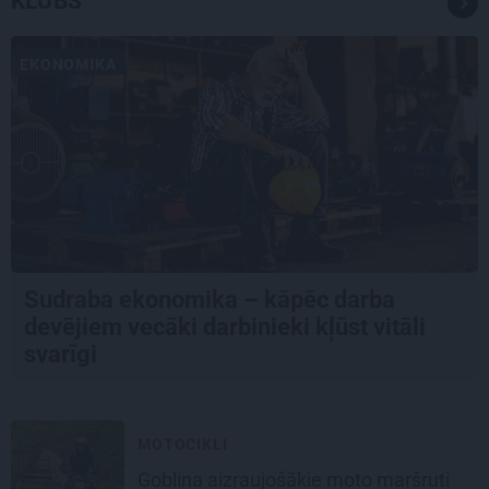
KLUBS
EKONOMIKA
Sudraba ekonomika – kāpēc darba
devējiem vecāki darbinieki kļūst vitāli
svarīgi
MOTOCIKLI
Goblina aizraujošākie moto maršruti