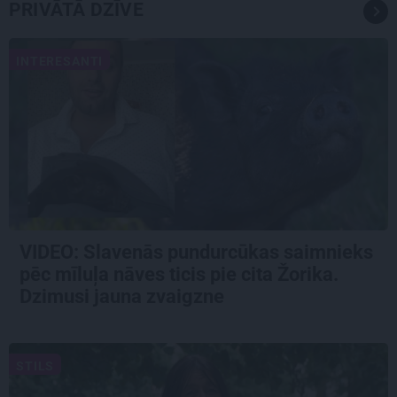
PRIVĀTĀ DZĪVE
INTERESANTI
VIDEO: Slavenās pundurcūkas saimnieks
pēc mīluļa nāves ticis pie cita Žorika.
Dzimusi jauna zvaigzne
STILS