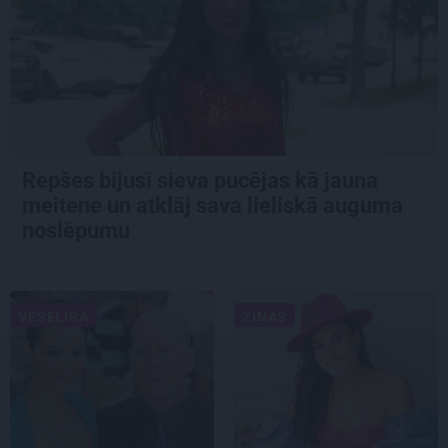
Repšes bijusī sieva pucējas kā jauna
meitene un atklāj sava lieliskā auguma
noslēpumu
VESELĪBA
ZIŅAS