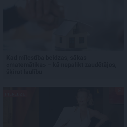
Kad mīlestība beidzas, sākas
«matemātika» – kā nepalikt zaudētājos,
šķirot laulību
PIEREDZE