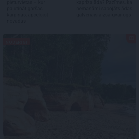
pieturvietas – kur
kaprīza āda? Pazīmes, ka
palutināt garšas
nemanāmi sabojāts ādas
kārpiņas, apceļojot
galvenais aizsargvairogs
novadus
NODERĪGI