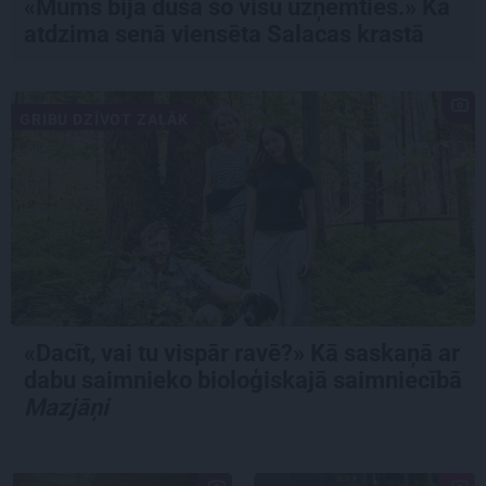
«Mums bija dūša šo visu uzņemties.» Kā
atdzima senā viensēta Salacas krastā
GRIBU DZĪVOT ZAĻĀK
«Dacīt, vai tu vispār ravē?» Kā saskaņā ar
dabu saimnieko bioloģiskajā saimniecībā
Mazjāņi