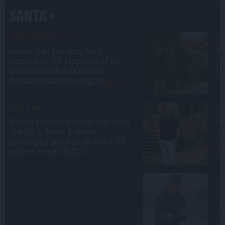
CIEMOS
Kas slēpjas Kuldīgas vecpilsētas
pagalmos? Dārzi, kuros atļauts
būt nepieklājīgi ziņkārīgam
PERSONĪBAS
Noklusētās dzimtas saites,
attiecības ar brāli un 7. bērns kā
brīnums: atklāta saruna ar Andri
Raču
INTERVIJA
«Nevajag kalnos tēlot varoņus!
Tie ātri noliks pie vietas.»
Alpīnists Atis Plakans, kurš
pieredzējis biedra bojāeju