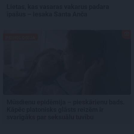
Lietas, kas vasaras vakarus padara
īpašus – iesaka Santa Anča
PSIHOLOĢIJA
Mūsdienu epidēmija – pieskārienu bads.
Kāpēc platonisks glāsts reizēm ir
svarīgāks par seksuālu tuvību