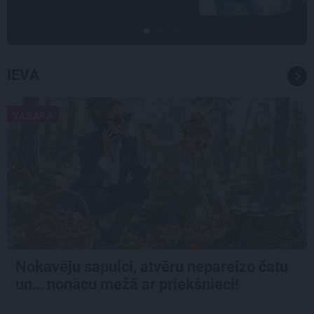
IEVA
VASARA
Nokavēju sapulci, atvēru nepareizo čatu
un… nonācu mežā ar priekšnieci!