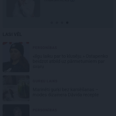
LASI VĒL
PERSONĪBAS
«Ilgu laiku par to klusēju.» Ostapenko
beidzot atbild uz pārmetumiem par
svaru
GURĶU LAIKS
Marinēti gurķi bez karsēšanas –
modes dizainera Dāvida recepte
PERSONĪBAS