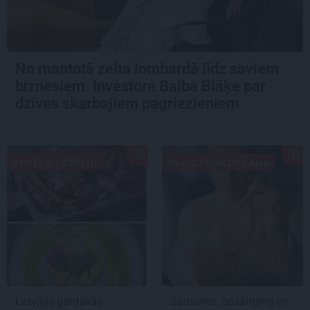
No mantotā zelta lombardā līdz saviem
biznesiem. Investore Baiba Blāķe par
dzīves skarbajiem pagriezieniem
APCEĻO LATVIJU
SKAISTUMKOPŠANA
Latvijas gardākās
Sausums, apsārtums un