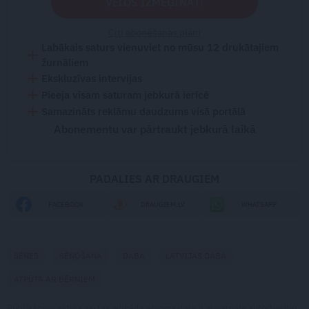
VĒLOS IZMĒĢINĀT!
Citi abonēšanas plāni
Labākais saturs vienuviet no mūsu 12 drukātajiem
žurnāliem
Ekskluzīvas intervijas
Pieeja visam saturam jebkurā ierīcē
Samazināts reklāmu daudzums visā portālā
Abonementu var pārtraukt jebkurā laikā
PADALIES AR DRAUGIEM
FACEBOOK
DRAUGIEM.LV
WHATSAPP
SĒNES
SĒŅOŠANA
DABA
LATVIJAS DABA
ATPŪTA AR BĒRNIEM
Publikācijas saturs vai tās jebkāda apjoma daļa ir aizsargāts autortiesību