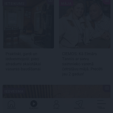
IETEIKUMS
MĀJA
Praktiski, gardi un
CIEMOS:
Kā Elmārs
iedvesmojoši: pieci
Tannis ar sievu
atradumi skaistākai
saimnieko varenā
vasaras baudīšanai
četrstāvu mājā.
Precēti
jau 2 gadus!
IEDVESMA
GALVENĀ
KLAUSIES
IENĀC
PADALĪTIES
VAIRĀK