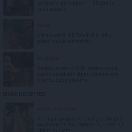
ar Eirovīzijas zvaigzni – 35 gadus
vecu skaistuli
ZIŅAS
Millers atklāj, kā Taivānā ar dēlu
pārdzīvojuši zemestrīci
UZ SKOLU
Vesels un emocionāli gatavs skolai:
par ko vecākiem jāparūpējas pirms
mācību gada sākuma
IEVAS RECEPTES
MĀJAS APTIECIŅA
Kā mājās pagatavot vērtīgus sīrupus
no piparmētrām, vīgriezēm, rozēm un
citiem augiem