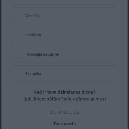
Veselība
Ceļošana
Foto: Unsplash
Seko
Santa.lv Google
Personīgā izaugsme
Ikgadējās sēņošanas sacensības notiks 9.
septembrī Ogres novada Tomes pagastā pie
Ezoterika
Ratu kalna.
Kad ir tava dzimšanas diena?
NEPALAID GARĀM!
(jubilāriem sūtām īpašus pārsteigumus)
FOTO: Iedvesmai – Ilzes un Valda
dārzs ar 27 laternām un skujkoku
Tavs vārds
bumbām