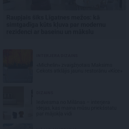
Raupjais šiks Līgatnes mežos: kā
simtgadīga kūts kļuva par modernu
rezidenci ar baseinu un mākslu
INTERJERA DIZAINS
«Michelin» zvaigžņotais Maksims
Cekots atklājis jaunu restorānu «Kíce»
DIZAINS
Iedvesma no Milānas – interjera
idejas, kas maina mūsu priekšstatu
par mājokļa vidi