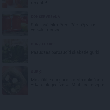
recepte!
KONSERVĒŠANA
Saldi asā
čili mērce
. Pārspēj visas
veikalu mērces!
GURĶU LAIKS
Paaudzēs pārbaudīti skābētie gurķi
GURĶI
Mazsālītie gurķīši ar karsto apliešanu
– kardioloģes Ivetas Mintāles recepte