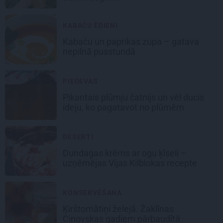
KABAČU ĒDIENI
Kabaču un paprikas zupa
– gatava
nepilnā pusstundā
PIEDEVAS
Pikantais
plūmju čatnijs
un vēl ducis
ideju, ko pagatavot no plūmēm
DESERTI
Dundagas
krēms ar ogu ķīseli
–
uzņēmējas Vijas Kilblokas recepte
KONSERVĒŠANA
Ķirštomātiņi
želejā. Žaklīnas
Cinovskas gadiem pārbaudītā