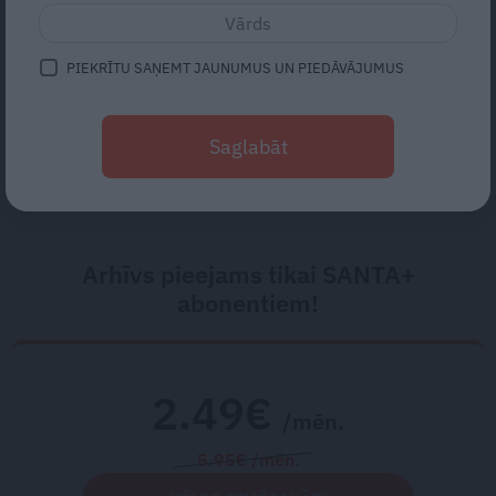
«Mums bija dūša šo visu
PIEKRĪTU SAŅEMT JAUNUMUS UN PIEDĀVĀJUMUS
uzņemties.» Kā atdzima senā
viensēta Salacas krastā
Saglabāt
Arhīvs pieejams tikai SANTA+
abonentiem!
2.49€
/mēn.
5.95€ /mēn.