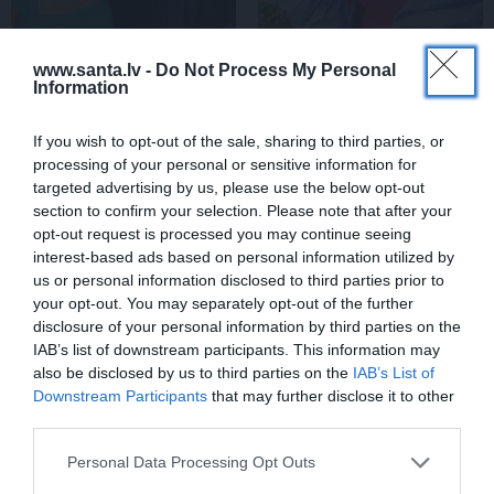
www.santa.lv -
Do Not Process My Personal
Brūsa Vilisa sieva atklāj,
Slavenā
Tutas lietu
Information
par ko šovasar jutusies
aktrise Liene Sebre atklāj
vainīga sava slimā vīra
vienkāršu veidu, kā
priekšā
iedarbināt vielmaiņu
If you wish to opt-out of the sale, sharing to third parties, or
processing of your personal or sensitive information for
targeted advertising by us, please use the below opt-out
section to confirm your selection. Please note that after your
ATTIECĪBAS
opt-out request is processed you may continue seeing
interest-based ads based on personal information utilized by
us or personal information disclosed to third parties prior to
your opt-out. You may separately opt-out of the further
disclosure of your personal information by third parties on the
IAB’s list of downstream participants. This information may
also be disclosed by us to third parties on the
IAB’s List of
Downstream Participants
that may further disclose it to other
third parties.
Personal Data Processing Opt Outs