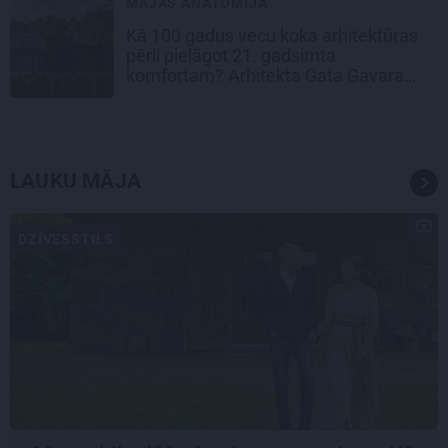
MĀJAS ANATOMIJA
Kā 100 gadus vecu koka arhitektūras
pērli pielāgot 21. gadsimta
komfortam? Arhitekta Gata Gavara
pieredze
LAUKU MĀJA
DZĪVESSTILS