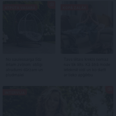
ATPŪTA VASARĀ
KOPĀ ZAĻĀK
No saulessarga līdz
Tavs lētais krekls nemaz
ērtam zvilnim: stilīgi
nav tik lēts. Kā ātrā mode
atradumi dārzam un
ietekmē vidi un ko darīt
pludmalei
ar lieko apģērbu
INTERVIJA