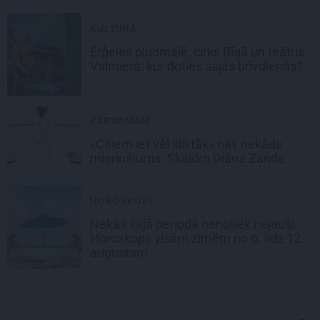
KULTŪRA
Ērģeles pludmalē, cirks Rīgā un teātris
Valmierā: kur doties šajās brīvdienās?
PĀRDOMĀM
«Citiem iet vēl sliktāk» nav nekāds
mierinājums. Skaidro Diāna Zande
HOROSKOPI
Nekas šajā periodā nenotiek nejauši.
Horoskops visām zīmēm no 6. līdz 12.
augustam