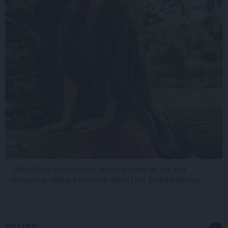
«Attiecības nocirtām no abām pusēm, un tas bija
drausmīgi sāpīgi,» intervijā atklāj Una Gulbe-Kārkliņa