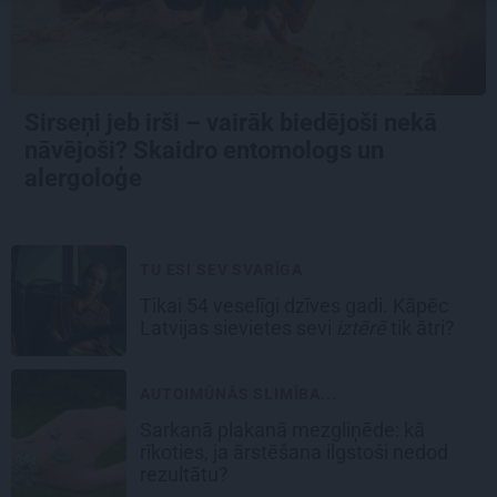
Sirseņi jeb irši – vairāk biedējoši nekā
nāvējoši? Skaidro entomologs un
alergoloģe
TU ESI SEV SVARĪGA
Tikai 54 veselīgi dzīves gadi. Kāpēc
Latvijas sievietes sevi
iztērē
tik ātri?
AUTOIMŪNĀS SLIMĪBA...
Sarkanā plakanā mezgliņēde: kā
rīkoties, ja ārstēšana ilgstoši nedod
rezultātu?