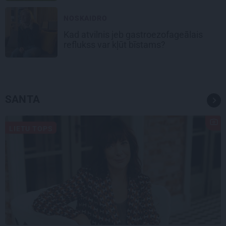
NOSKAIDRO
Kad atvilnis jeb gastroezofageālais
reflukss var kļūt bīstams?
SANTA
LIETU TOPS