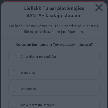
Abonē
Lieliski! Tu esi pievienojies
SANTA+ lasītāju klubam!
RECEPTES
NODERĪGI
JAUNĀKAIS
POPULĀRĀKAIS
Lai labāk piemeklētu tieši Tev visnoderīgāko saturu,
Notiks ikgadējais
sēņošanas
lūdzu, atbildi uz šiem jautājumiem:
čempionāts
Kuras no šīm tēmām Tev visvairāk interesē?
SĒNES
29.08.2023
Intervijas ar personībām
Santa.lv
Redakcija
portals@santa.lv
Receptes
Attiecības
Māja, dārzs un interjers