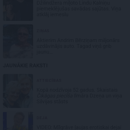
Džilindžera mīļoto Lindu Kalniņu
piemeklējušas savādas sajūtas. Viņa
atklāj iemeslu
ZIŅAS
Aktierim Andrim Bērziņam miljonārs
uzdāvinājis auto. Tagad viņš grib
jaunu…
JAUNĀKIE RAKSTI
ATTIECĪBAS
Kopā nodzīvoja 52 gadus. Skaistais
Čikāgas piecīša
Ilmāra Dzeņa un viņa
Silvijas stāsts
DEJA
VIDEO: Mīlgrāve ļaujas erotiskai dejai