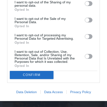
I want to opt-out of the Sharing of my
personal data.
Opted In
I want to opt-out of the Sale of my
Personal Data.
Opted In
I want to opt-out of processing my
Personal Data for Targeted Advertising.
Radio dīva Ieva Dzene neparastā veidā meklē sev vīru
Opted In
I want to opt-out of Collection, Use,
Retention, Sale, and/or Sharing of my
Personal Data that Is Unrelated with the
Purposes for which it was collected.
Opted In
IEVAS VESELĪBA
CONFIRM
AKTUĀLI
Data Deletion
Data Access
Privacy Policy