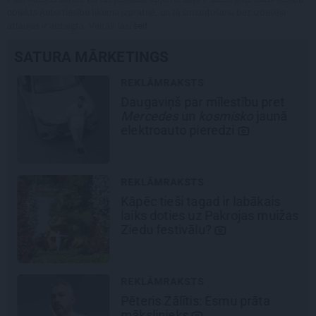
objekts Autortiesību likuma izpratnē, un tā izmantošana bez izdevēja
atļaujas ir aizliegta. Vairāk lasi
šeit
SATURA MĀRKETINGS
REKLĀMRAKSTS
Daugaviņš par mīlestību pret
Mercedes
un
kosmisko
jaunā
elektroauto pieredzi
REKLĀMRAKSTS
Kāpēc tieši tagad ir labākais
laiks doties uz Pakrojas muižas
Ziedu festivālu?
REKLĀMRAKSTS
Pēteris Zālītis: Esmu prāta
mākslinieks