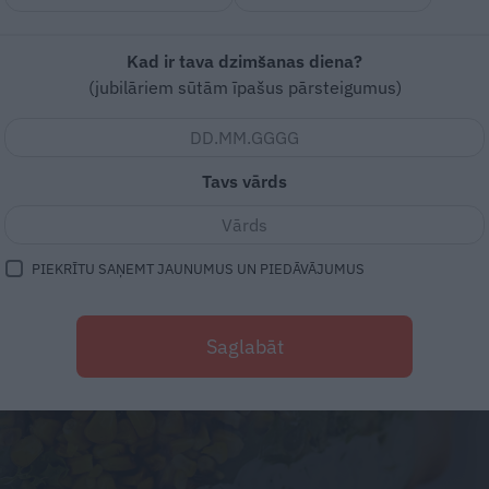
Kad ir tava dzimšanas diena?
(jubilāriem sūtām īpašus pārsteigumus)
Tavs vārds
PIEKRĪTU SAŅEMT JAUNUMUS UN PIEDĀVĀJUMUS
Saglabāt