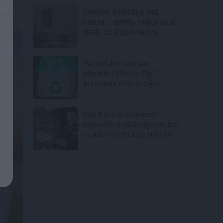
Ciemos: Eklektika bez
haosa – estēta mājoklis ar
skatu uz Rīgas centra
jumtiem
Vai tiešām visu var
pārstrādāt bezgalīgi?
Atkritumu dzīves cikla
neredzamā puse
Inta Ķuža kapakmenī
iegravēts atgādinājums par
to, kas viņam bijis mīļš un
svarīgs…