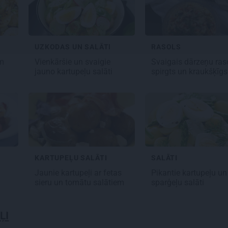
UZKODAS UN SALĀTI
RASOLS
Vienkāršie un svaigie
m
Svaigais dārzeņu ras
jauno kartupeļu salāti
spirgts un kraukšķīg
SALĀTI
KARTUPEĻU SALĀTI
Pikantie kartupeļu un
Jaunie kartupeļi ar fetas
sparģeļu salāti
sieru un tomātu salātiem
ĻI