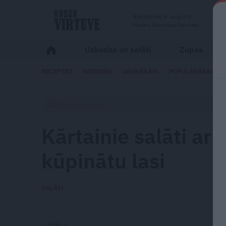
Svētdiena, 9. augusts
Madara, Genoveva, Genovefa
Uzkodas un salāti
Zupas
RECEPTES
NODERĪGI
JAUNĀKAIS
POPULĀRĀKAIS
Kārtainie salāti ar
kūpinātu lasi
SALĀTI