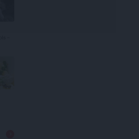
ols –
s