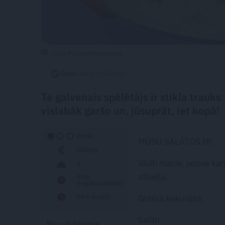
Foto: Matīss Markovskis
Seko
Santa.lv Google
Te galvenais spēlētājs ir stikla trauks –
vislabāk garšo un, jūsuprāt, iet kopā!
Zema
MŪSU SALĀTOS IR:
Vidējas
Vārīti mazie, jaunie ka
8
olīveļļu.
40m
(sagatavošanās)
55m (kopā)
Grilēta kukurūza
Salāti
Nav vērtējuma