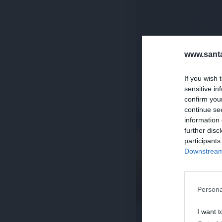
www.santa
If you wish 
sensitive in
confirm you
continue se
information 
further disc
participants
Downstream 
Persona
I want t