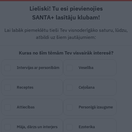
Lieliski! Tu esi pievienojies
Rīga +21°C
Skaidrs, DR vējš, 1.34 m/s
SANTA+ lasītāju klubam!
Pamatēdieni
Deserti
Padomi
Ātri un g
Lai labāk piemeklētu tieši Tev visnoderīgāko saturu, lūdzu,
atbildi uz šiem jautājumiem:
Kuras no šīm tēmām Tev visvairāk interesē?
Intervijas ar personībām
Veselība
 jaunajiem kartupeļiem u
Receptes
Ceļošana
Attiecības
Personīgā izaugsme
SAGLABĀ RAKSTU
DALĪTIES
18.
Māja, dārzs un interjers
Ezoterika