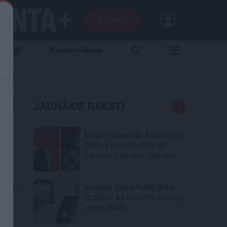
ABONĒ
aršīgi
Konservēšana
JAUNĀKIE RAKSTI
n
Mīlgrāve parāda, kādu stila
odziņu aizņēmusies no
Laimas Vaikules. Jau sen
tādu gribējusi!
Krodera mūza Indra Briķe
06.2026
izstāsta, kā režisors mainīja
viņas likteni