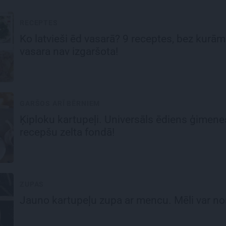
RECEPTES
Ko
latvieši ēd
vasarā? 9 receptes, bez kurām
vasara nav izgaršota!
GARŠOS ARĪ BĒRNIEM
Ķiploku kartupeļi
. Universāls ēdiens ģimene
recepšu zelta fondā!
ZUPAS
Jauno kartupeļu
zupa ar mencu. Mēli var nor