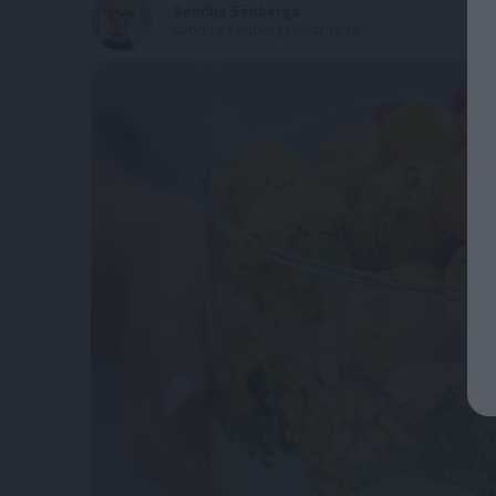
Sandija Šēnberga
sandija.senberga@santa.lv