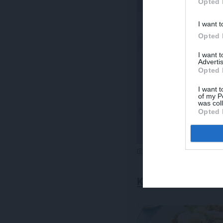
Opted 
I want t
Opted 
I want 
Advertis
Opted 
I want t
of my P
was col
Opted 
Foto: Matīss Markovskis
KARTUPEĻU SALĀ