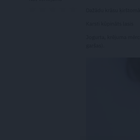
Dažādu krāsu ķirštomā
Karsti kūpināts lasis
Jogurta, krējuma mērce
garšas).