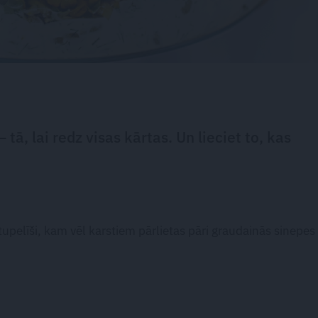
 tā, lai redz visas kārtas. Un lieciet to, kas
rtupelīši, kam vēl karstiem pārlietas pāri graudainās sinepes